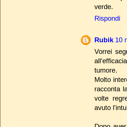
verde.
Rispondi
Rubik
10 
Vorrei seg
all'efficac
tumore.
Molto inter
racconta l
volte regr
avuto l'intu
Dopo aver 