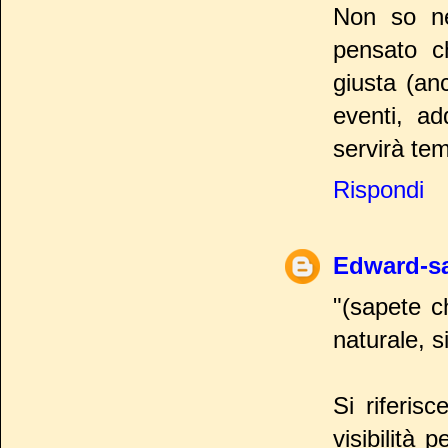
Non so ne
pensato c
giusta (an
eventi, ad
servirà tem
Rispondi
Edward-s
"(sapete c
naturale, 
Si riferis
visibilità