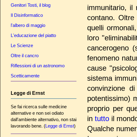
Genitori Tosti, il blog
immunitario, il
Il Disinformatico
contano. Oltre 
l'albero di maggio
quelli ormonali
L'educazione del piatto
loro "eliminabi
Le Scienze
cancerogeno (s
Oltre il cancro
fenomeno natur
Riflessioni di un astronomo
cause "psicolo
Scetticamente
sistema immunit
convinzione di
Legge di Ernst
potentissimo) m
Se fai ricerca sulle medicine
proprio per q
alternative e non sei odiato
in
tutto
il mond
dall'ambiente alternativo, non stai
lavorando bene. (
Legge di Ernst
)
Qualche numero