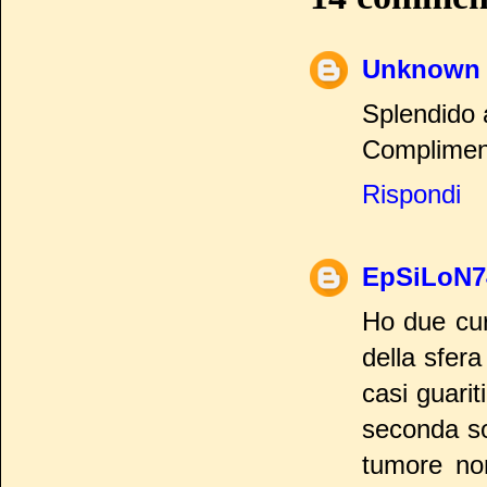
Unknown
Splendido a
Compliment
Rispondi
EpSiLoN7
Ho due cur
della sfera
casi guari
seconda so
tumore non