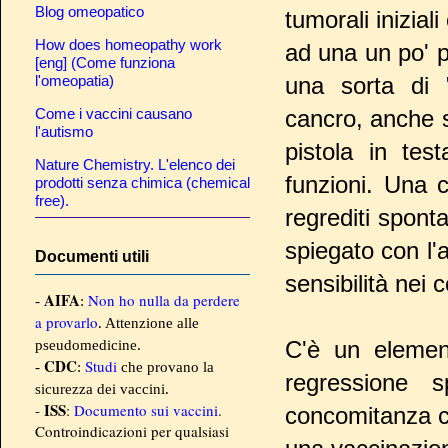
Blog omeopatico
tumorali inizial
How does homeopathy work
ad una un po' p
[eng] (Come funziona
l'omeopatia)
una sorta di 
Come i vaccini causano
cancro, anche 
l'autismo
pistola in te
Nature Chemistry. L'elenco dei
funzioni. Una c
prodotti senza chimica (chemical
free).
regrediti spon
spiegato con l'
Documenti utili
sensibilità nei 
AIFA
Non ho nulla da perdere
-
:
a provarlo
. Attenzione alle
C'è un element
pseudomedicine.
CDC
Studi
-
:
che provano la
regressione 
sicurezza dei vaccini.
ISS
-
:
Documento sui vaccini
.
concomitanza c
Controindicazioni per qualsiasi