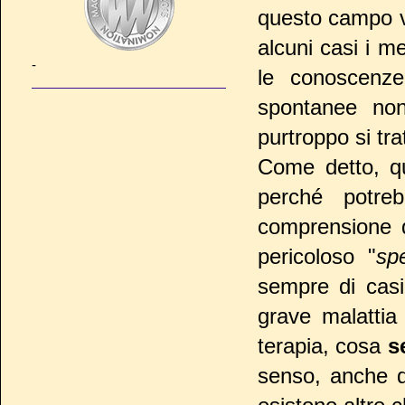
questo campo vi
alcuni casi i m
-
le conoscenze
spontanee non
purtroppo si tra
Come detto, qu
perché potre
comprensione d
pericoloso "
sp
sempre di cas
grave malattia
terapia, cosa
s
senso, anche da