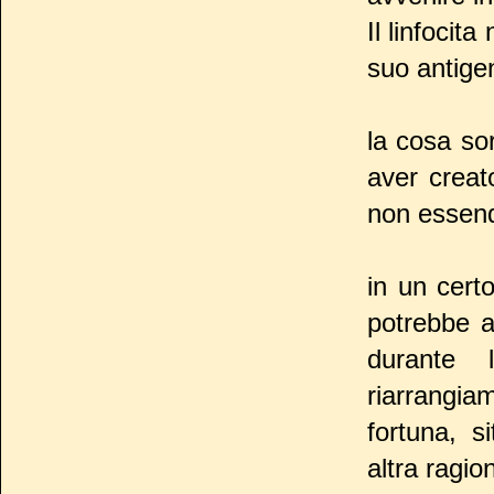
Il linfocit
suo antige
la cosa so
aver creat
non essend
in un cert
potrebbe a
durante 
riarrangia
fortuna, s
altra ragio