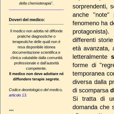
della chemioterapia
".
sorprendenti, s
anche "note" p
Doveri del medico:
fenomeno ha de
protagonista)
Il medico non adotta né diffonde
pratiche diagnostiche o
differenti stori
terapeutiche delle quali non è
resa disponibile idonea
età avanzata, a
documentazione scientifica e
letteralmente
clinica valutabile dalla comunità
professionale e dall'autorità
forme di "regr
competente.
temporanea con 
Il medico non deve adottare né
diffondere terapie segrete
.
diversa dalla p
di scomparsa
d
Codice deontologico del medico,
articolo 13
.
Si tratta di 
domanda che si 
***