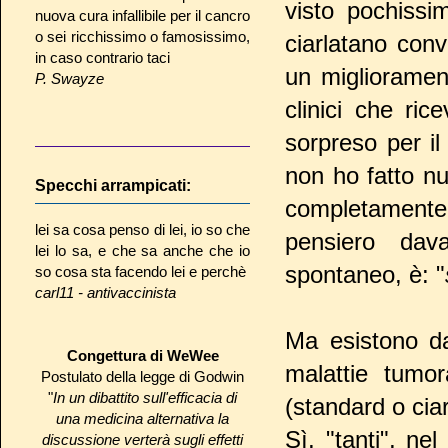
visto pochissi
nuova cura infallibile per il cancro
o sei ricchissimo o famosissimo,
ciarlatano conv
in caso contrario taci
un miglioramen
P. Swayze
clinici che ric
sorpreso per il
non ho fatto nu
Specchi arrampicati:
completamente"
lei sa cosa penso di lei, io so che
pensiero dav
lei lo sa, e che sa anche che io
spontaneo, è: "
so cosa sta facendo lei e perchè
carl11 - antivaccinista
Ma esistono da
Congettura di WeWee
malattie tumor
Postulato della legge di Godwin
"
In un dibattito sull'efficacia di
(standard o cia
una medicina alternativa la
Sì, "tanti", n
discussione verterà sugli effetti