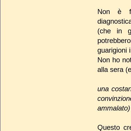
Non è fa
diagnostic
(che in g
potrebbero 
guarigioni 
Non ho not
alla sera (
una costan
convinzio
ammalato) 
Questo cr