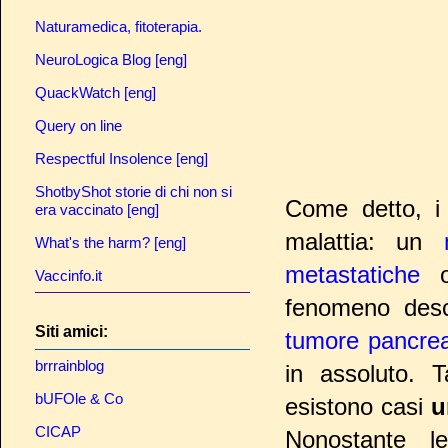
Naturamedica, fitoterapia.
NeuroLogica Blog [eng]
QuackWatch [eng]
Query on line
Respectful Insolence [eng]
ShotbyShot storie di chi non si
Come detto, i
era vaccinato [eng]
malattia: un
What's the harm? [eng]
metastatiche
Vaccinfo.it
fenomeno desc
Siti amici:
tumore pancrea
brrrainblog
in assoluto. 
bUFOle & Co
esistono casi
u
CICAP
Nonostante l