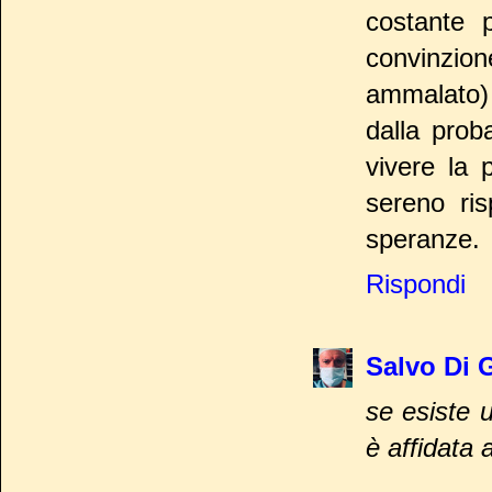
costante p
convinzio
ammalato) 
dalla prob
vivere la 
sereno ris
speranze.
Rispondi
Salvo Di 
se esiste 
è affidata 