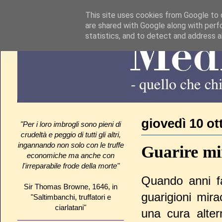
This site uses cookies from Google to d
are shared with Google along with perf
statistics, and to detect and address 
giovedì 10 ot
"Per i loro imbrogli sono pieni di
crudeltà e peggio di tutti gli altri,
ingannando non solo con le truffe
Guarire mi
economiche ma anche con
l'irreparabile frode della morte"
Quando anni fa
Sir Thomas Browne, 1646, in
guarigioni mira
"Saltimbanchi, truffatori e
ciarlatani"
una cura alter