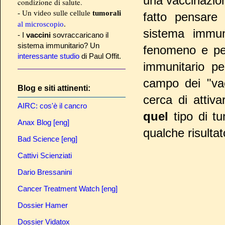
una vaccinazion
condizione di salute.
- Un video sulle cellule
tumorali
fatto pensare
al microscopio
.
sistema immun
- I
vaccini
sovraccaricano il
sistema immunitario? Un
fenomeno e per
interessante studio
di Paul Offit.
immunitario pe
campo dei "vacc
Blog e siti attinenti:
cerca di attiv
AIRC: cos'è il cancro
quel
tipo di t
Anax Blog [eng]
qualche risultat
Bad Science [eng]
Cattivi Scienziati
Dario Bressanini
Cancer Treatment Watch [eng]
Dossier Hamer
Dossier Vidatox