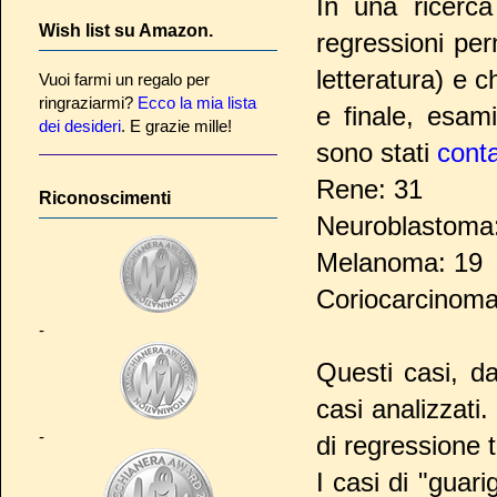
In una ricerca
Wish list su Amazon.
regressioni per
letteratura) e 
Vuoi farmi un regalo per
ringraziarmi?
Ecco la mia lista
e finale, esam
dei desideri
. E grazie mille!
sono stati
conta
Rene: 31
Riconoscimenti
Neuroblastoma
Melanoma: 19
Coriocarcinoma 
-
Questi casi, da
casi analizzati.
-
di regressione 
I casi di "guari