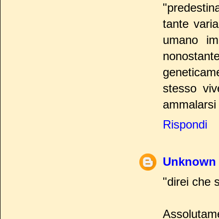
"predestin
tante vari
umano im
nonosta
geneticam
stesso viv
ammalarsi 
Rispondi
Unknown
"direi che s
Assolutame