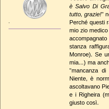
è Salvo Di Gra
tutto, grazie!
" 
Perché questi r
-
mio zio medico
accompagnato n
stanza raffigur
Monroe). Se u
mia...) ma anch
"mancanza di 
Niente, è nor
ascoltavano Pie
e i Righeira (
giusto così.