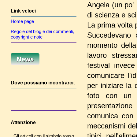
Angela (un po' i
Link veloci
di scienza e sci
Home page
La prima volta 
Regole del blog e dei commenti,
Succedevano c
copyright e note
momento della
lavoro stress
festival invec
comunicare l'i
Dove possiamo incontrarci:
per iniziare la
foto con un 
presentazione
comunica con l
Attenzione
meccanismi dell
tipici nell'alim
Gli articoli con il simbolo rosso