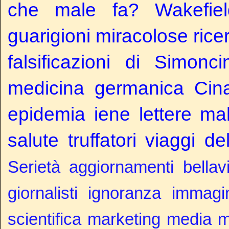
che male fa?
Wakefiel
guarigioni miracolose
rice
falsificazioni di Simoncin
medicina germanica
Cin
epidemia
iene
lettere
mal
salute
truffatori
viaggi de
Serietà
aggiornamenti
bellav
giornalisti
ignoranza
immagin
scientifica
marketing
media
m