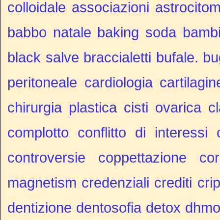
colloidale
associazioni
astrocito
babbo natale
baking soda
bambi
black salve
braccialetti
bufale.
bu
peritoneale
cardiologia
cartilagi
chirurgia plastica
cisti ovarica
c
complotto
conflitto di interessi
controversie
coppettazione
co
magnetism
credenziali
crediti
cri
dentizione
dentosofia
detox
dhm