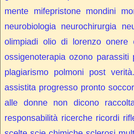
mente
mifepristone
mondini
mo
neurobiologia
neurochirurgia
ne
olimpiadi
olio di lorenzo
onere 
ossigenoterapia
ozono
parassiti
plagiarismo
polmoni
post verità
assistita
progresso
pronto socco
alle donne non dicono
raccolt
responsabilità
ricerche
ricordi
rif
scelte
scie chimiche
sclerosi mult