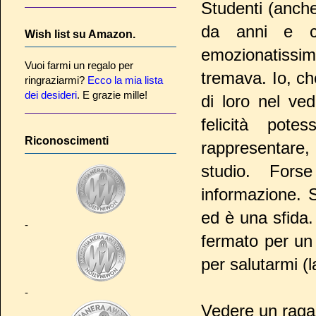
Studenti (anche
da anni e c
Wish list su Amazon.
emozionatissim
Vuoi farmi un regalo per
tremava. Io, ch
ringraziarmi?
Ecco la mia lista
dei desideri
. E grazie mille!
di loro nel ve
felicità po
Riconoscimenti
rappresentare, 
studio. Fors
informazione. 
ed è una sfida
-
fermato per un 
per salutarmi (
-
Vedere un ragaz