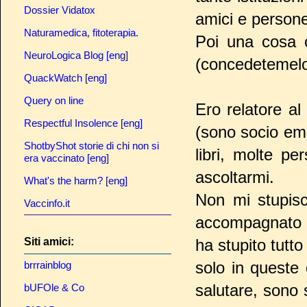
Dossier Vidatox
amici e persone
Naturamedica, fitoterapia.
Poi una cosa c
NeuroLogica Blog [eng]
(concedetemelo
QuackWatch [eng]
Query on line
Ero relatore al
Respectful Insolence [eng]
(sono socio eme
ShotbyShot storie di chi non si
libri, molte p
era vaccinato [eng]
ascoltarmi.
What's the harm? [eng]
Non mi stupisc
Vaccinfo.it
accompagnato da
ha stupito tutto
Siti amici:
solo in queste
brrrainblog
salutare, sono 
bUFOle & Co