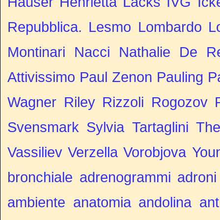
Hauser
Henrietta Lacks
IVG
Ick
Repubblica.
Lesmo
Lombardo
L
Montinari
Nacci
Nathalie De R
Attivissimo
Paul Zenon
Pauling
P
Wagner
Riley
Rizzoli
Rogozov
Svensmark
Sylvia
Tartaglini
The
Vassiliev
Verzella
Vorobjova
You
bronchiale
adrenogrammi
adroni
ambiente
anatomia
andolina
ant