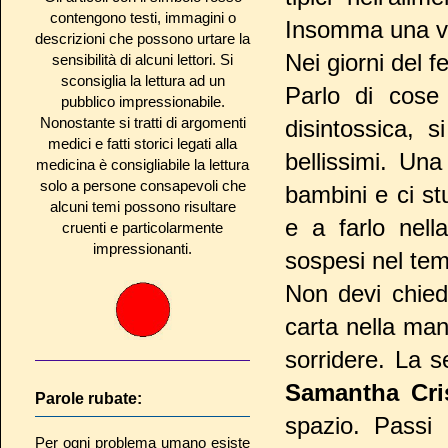
contengono testi, immagini o
Insomma una ve
descrizioni che possono urtare la
Nei giorni del fe
sensibilità di alcuni lettori. Si
sconsiglia la lettura ad un
Parlo di cose 
pubblico impressionabile.
Nonostante si tratti di argomenti
disintossica, 
medici e fatti storici legati alla
bellissimi. Un
medicina è consigliabile la lettura
solo a persone consapevoli che
bambini e ci st
alcuni temi possono risultare
e a farlo nell
cruenti e particolarmente
impressionanti.
sospesi nel te
Non devi chied
carta nella mani
sorridere. La 
Samantha Cris
Parole rubate:
spazio. Passi
Per ogni problema umano esiste