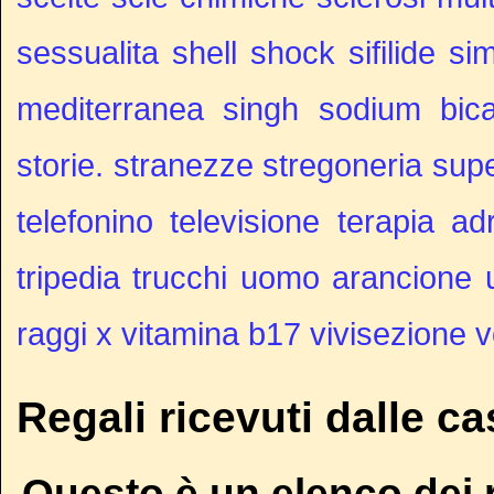
sessualita
shell shock
sifilide
si
mediterranea
singh
sodium bic
storie.
stranezze
stregoneria
sup
telefonino
televisione
terapia ad
tripedia
trucchi
uomo arancione
raggi x
vitamina b17
vivisezione
v
Regali ricevuti dalle c
Questo è un elenco dei r