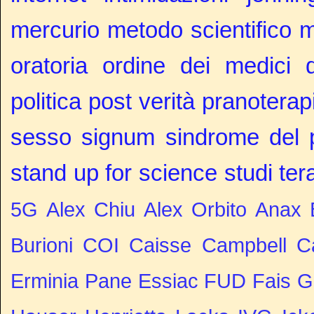
mercurio
metodo scientifico
m
oratoria
ordine dei medici d
politica
post verità
pranoterap
sesso
signum
sindrome del 
stand up for science
studi
ter
5G
Alex Chiu
Alex Orbito
Anax
Burioni
COI
Caisse
Campbell
C
Erminia Pane
Essiac
FUD
Fais
G