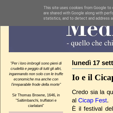
This site uses cookies from Google to d
are shared with Google along with perf
statistics, and to detect and address 
lunedì 17 se
"Per i loro imbrogli sono pieni di
crudeltà e peggio di tutti gli altri,
ingannando non solo con le truffe
Io e il Cic
economiche ma anche con
l'irreparabile frode della morte"
Credo sia la qu
Sir Thomas Browne, 1646, in
al
Cicap Fest
.
"Saltimbanchi, truffatori e
ciarlatani"
È il festival d