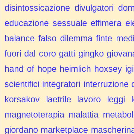
disintossicazione
divulgatori
dom
educazione sessuale
effimera
el
balance
falso dilemma
finte med
fuori dal coro
gatti
gingko
giovan
hand of hope
heimlich
hoxsey
ig
scientifici
integratori
interruzione 
korsakov
laetrile
lavoro
leggi
magnetoterapia
malattia metabol
giordano
marketplace
mascherin