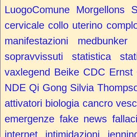
LuogoComune
Morgellons
cervicale
collo uterino
complo
manifestazioni
medbunker c
sopravvissuti
statistica
stat
vaxlegend
Beike
CDC
Ernst
NDE
Qi Gong
Silvia
Thomps
attivatori
biologia
cancro vesc
emergenze
fake news
fallac
internet
intimidazioni
jennin