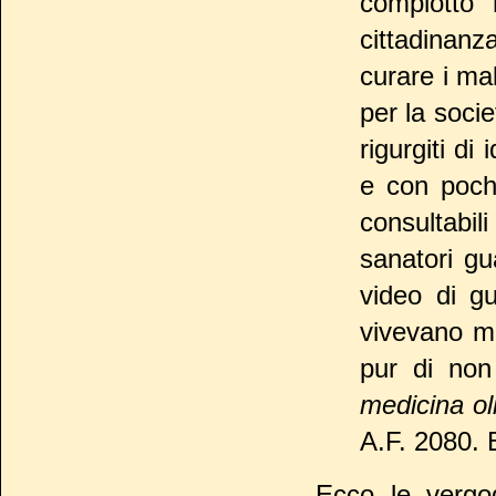
complotto 
cittadinan
curare i mal
per la soci
rigurgiti di
e con pochi
consultabi
sanatori gu
video di gu
vivevano ma
pur di non 
medicina oli
A.F. 2080. B
Ecco le vergog