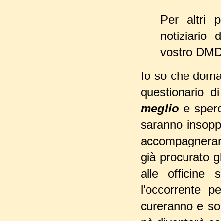
Per altri p
notiziario 
vostro DMD
Io so che doman
questionario d
meglio
e spero
saranno insopp
accompagneran
già procurato g
alle officine 
l'occorrente 
cureranno e sop