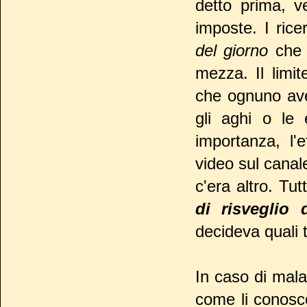
detto prima, v
imposte. I rice
del giorno
che 
mezza. Il limi
che ognuno ave
gli aghi o le
importanza, l'
video sul canal
c'era altro. Tu
di risveglio 
decideva quali t
In caso di malat
come li conosce