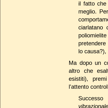
il fatto ch
meglio. Pe
comportame
ciarlatano 
poliomiel
pretendere 
lo causa?), 
Ma dopo un com
altro che esal
esistiti), pre
l'attento contro
Successo 
vibrazional