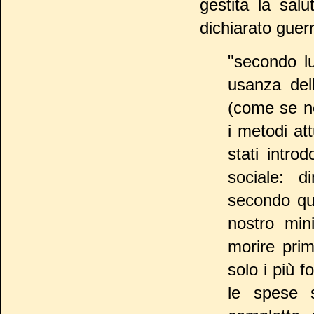
gestita la sal
dichiarato guerr
"secondo lu
usanza de
(come se n
i metodi att
stati intro
sociale: d
secondo que
nostro min
morire prim
solo i più f
le spese s