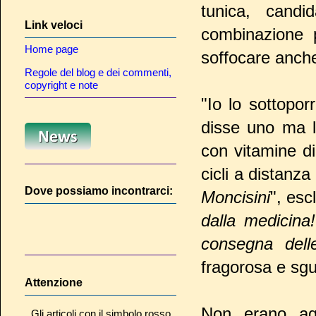
tunica, candi
Link veloci
combinazione p
Home page
soffocare anche
Regole del blog e dei commenti,
copyright e note
"Io lo sottopo
disse uno ma l
con vitamine d
cicli a distanz
Dove possiamo incontrarci:
Moncisini
", esc
dalla medicina!
consegna dell
fragorosa e sgua
Attenzione
Non erano agi
Gli articoli con il simbolo rosso