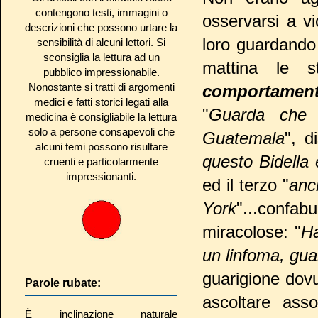
contengono testi, immagini o
osservarsi a v
descrizioni che possono urtare la
loro guardando 
sensibilità di alcuni lettori. Si
sconsiglia la lettura ad un
mattina le s
pubblico impressionabile.
Nonostante si tratti di argomenti
comportamento
medici e fatti storici legati alla
"
Guarda che l
medicina è consigliabile la lettura
solo a persone consapevoli che
Guatemala
", d
alcuni temi possono risultare
questo Bidella
cruenti e particolarmente
impressionanti.
ed il terzo "
anc
York
"...confab
miracolose: "
Ha
un linfoma, gua
guarigione dovu
Parole rubate:
ascoltare ass
È inclinazione naturale