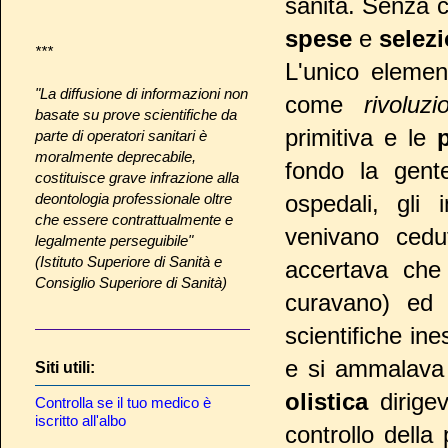
sanità. Senza c
spese
e
selez
***
L'unico elemen
"La diffusione di informazioni non
come
rivoluzi
basate su prove scientifiche da
primitiva e le
parte di operatori sanitari è
moralmente deprecabile,
fondo la gent
costituisce grave infrazione alla
deontologia professionale oltre
ospedali, gli 
che essere contrattualmente e
venivano cedut
legalmente perseguibile"
(Istituto Superiore di Sanità e
accertava che
Consiglio Superiore di Sanità)
curavano) ed i
scientifiche ine
e si ammalava
Siti utili:
olistica
dirigev
Controlla se il tuo medico è
iscritto all'albo
controllo della 