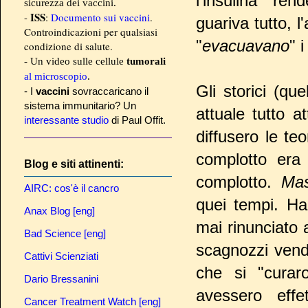
l'insulina ren
sicurezza dei vaccini.
ISS
-
:
Documento sui vaccini
.
guariva tutto, 
Controindicazioni per qualsiasi
"
evacuavano
" 
condizione di salute.
- Un video sulle cellule
tumorali
al microscopio
.
Gli storici (qu
- I
vaccini
sovraccaricano il
sistema immunitario? Un
attuale tutto a
interessante studio
di Paul Offit.
diffusero le te
complotto era 
Blog e siti attinenti:
complotto.
Ma
AIRC: cos'è il cancro
quei tempi. Ha
Anax Blog [eng]
mai rinunciato 
Bad Science [eng]
scagnozzi vende
Cattivi Scienziati
che si "curar
Dario Bressanini
avessero effe
Cancer Treatment Watch [eng]