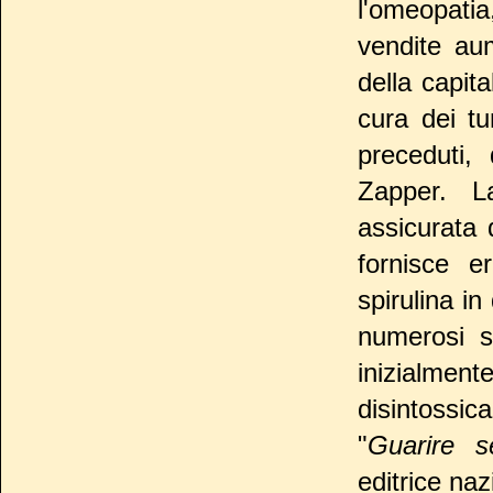
l'omeopatia
vendite au
della capit
cura dei tu
preceduti,
Zapper. L
assicurata 
fornisce e
spirulina in
numerosi su
inizialm
disintossic
"
Guarire s
editrice na