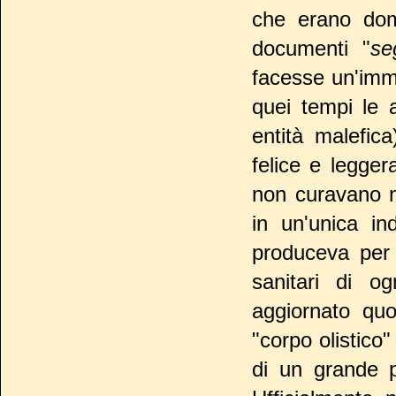
che erano domi
documenti "
se
facesse un'imma
quei tempi le
entità malefica
felice e legger
non curavano n
in un'unica in
produceva per 
sanitari di og
aggiornato quo
"corpo olistico
di un grande p