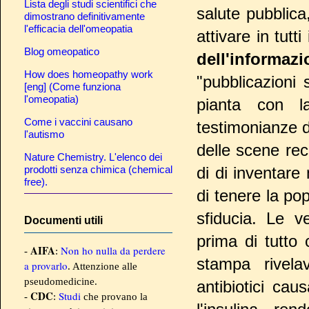
Lista degli studi scientifici che
salute pubblica,
dimostrano definitivamente
l'efficacia dell'omeopatia
attivare in tutt
Blog omeopatico
dell'informaz
How does homeopathy work
"pubblicazioni 
[eng] (Come funziona
l'omeopatia)
pianta con l
Come i vaccini causano
testimonianze d
l'autismo
delle scene rec
Nature Chemistry. L'elenco dei
prodotti senza chimica (chemical
di di inventar
free).
di tenere la po
sfiducia. Le v
Documenti utili
prima di tutto
AIFA
Non ho nulla da perdere
-
:
stampa rivelav
a provarlo
. Attenzione alle
pseudomedicine.
antibiotici ca
CDC
Studi
-
:
che provano la