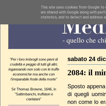
This site uses cookies from Google to d
are shared with Google along with perf
statistics, and to detect and address 
sabato 24 di
"Per i loro imbrogli sono pieni di
crudeltà e peggio di tutti gli altri,
ingannando non solo con le truffe
2084: il min
economiche ma anche con
l'irreparabile frode della morte"
Sposto appena i
Sir Thomas Browne, 1646, in
di quegli uomin
"Saltimbanchi, truffatori e
ciarlatani"
non come lo era