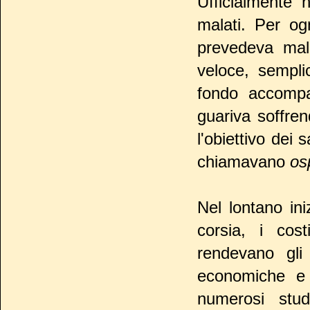
Ufficialmente
malati. Per og
prevedeva mala
veloce, sempli
fondo accompa
guariva soffre
l'obiettivo dei
chiamavano
os
Nel lontano iniz
corsia, i cos
rendevano gli 
economiche e 
numerosi studi