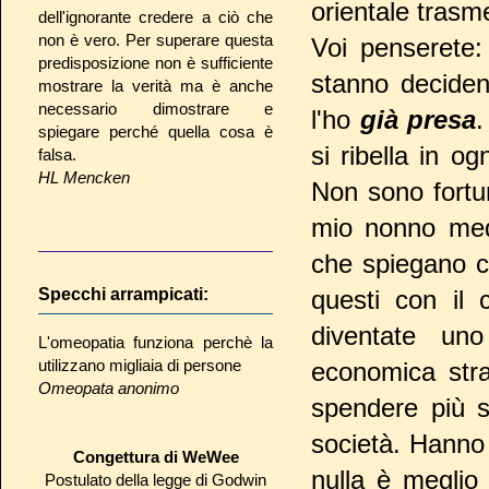
orientale trasme
dell'ignorante credere a ciò che
non è vero. Per superare questa
Voi penserete:
predisposizione non è sufficiente
stanno deciden
mostrare la verità ma è anche
necessario dimostrare e
l'ho
già presa
.
spiegare perché quella cosa è
si ribella in o
falsa.
HL Mencken
Non sono fortun
mio nonno medi
che spiegano c
Specchi arrampicati:
questi con il 
diventate uno
L'omeopatia funziona perchè la
utilizzano migliaia di persone
economica stra
Omeopata anonimo
spendere più s
società. Hanno 
Congettura di WeWee
nulla è meglio
Postulato della legge di Godwin