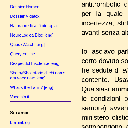
antitrombotici q
Dossier Hamer
per la quale 
Dossier Vidatox
incertezza, sf
Naturamedica, fitoterapia.
avanti senza al
NeuroLogica Blog [eng]
QuackWatch [eng]
Io lasciavo parl
Query on line
certo dovuto so
Respectful Insolence [eng]
tre sedute di
e
ShotbyShot storie di chi non si
era vaccinato [eng]
contento. Usa
What's the harm? [eng]
Qualsiasi amma
Vaccinfo.it
le condizioni 
sempre) avveni
Siti amici:
ministero olisti
brrrainblog
sottopongono a