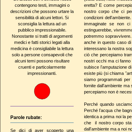
contengono testi, immagini o
eretta? E come percepia
descrizioni che possono urtare la
nostro corpo che ci per
sensibilità di alcuni lettori. Si
condizioni dell'ambiente.
sconsiglia la lettura ad un
immaginate se non ci 
pubblico impressionabile.
estinguerebbe, vivremmo 
Nonostante si tratti di argomenti
potremmo sopravvivere. M
medici e fatti storici legati alla
anche in questo caso di 
medicina è consigliabile la lettura
interessano la nostra sop
solo a persone consapevoli che
ciò che percepiamo trami
alcuni temi possono risultare
nostri occhi ma ci fanno
cruenti e particolarmente
subisce l'amputazione di
impressionanti.
esiste più (si chiama "
ar
siamo programmati per u
fornite dall'ambiente ma
percepiamo non è necess
Perché quando usciamo 
Perché l'acqua che bagna
identica a prima noi la 
Parole rubate:
che il nostro corpo sta
dall'ambiente ma a noi no
Se dici di aver scoperto una