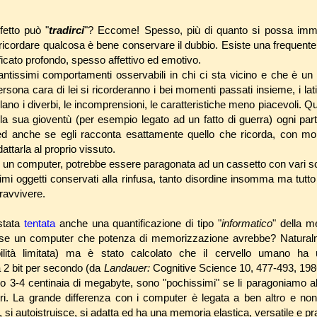
etto può "
tradirci
"? Eccome! Spesso, più di quanto si possa imm
 ricordare qualcosa è bene conservare il dubbio. Esiste una frequent
icato profondo, spesso affettivo ed emotivo.
antissimi comportamenti osservabili in chi ci sta vicino e che è u
na cara di lei si ricorderanno i bei momenti passati insieme, i lati 
llano i diverbi, le incomprensioni, le caratteristiche meno piacevoli.
la sua gioventù (per esempio legato ad un fatto di guerra) ogni part
 ed anche se egli racconta esattamente quello che ricorda, con mol
attarla al proprio vissuto.
 un computer, potrebbe essere paragonata ad un cassetto con vari s
imi oggetti conservati alla rinfusa, tanto disordine insomma ma tutto
pravvivere.
 stata
tentata
anche una quantificazione di tipo "
informatico
" della m
fosse un computer che potenza di memorizzazione avrebbe? Naturalme
ibilità limitata) ma è stato calcolato che il cervello umano ha
 2 bit per secondo (da
Landauer:
Cognitive Science 10, 477-493, 1986
o 3-4 centinaia di megabyte, sono "pochissimi" se li paragoniamo al
ri. La grande differenza con i computer è legata a ben altro e non
 si autoistruisce, si adatta ed ha una memoria elastica, versatile e pra