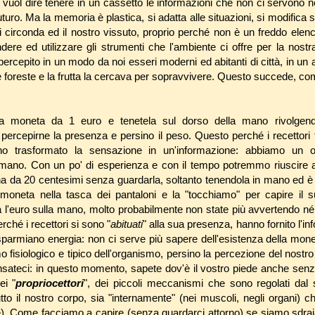
vuol dire tenere in un cassetto le informazioni che non ci servono 
turo. Ma la memoria è plastica, si adatta alle situazioni, si modifica
ci circonda ed il nostro vissuto, proprio perché non è un freddo elen
re ed utilizzare gli strumenti che l'ambiente ci offre per la nost
percepito in un modo da noi esseri moderni ed abitanti di città, in un 
e foreste e la frutta la cercava per sopravvivere. Questo succede, c
 moneta da 1 euro e tenetela sul dorso della mano rivolgendol
percepirne la presenza e persino il peso. Questo perché i recettori ta
o trasformato la sensazione in un'informazione: abbiamo un og
 mano. Con un po' di esperienza e con il tempo potremmo riuscire a
a da 20 centesimi senza guardarla, soltanto tenendola in mano ed è
oneta nella tasca dei pantaloni e la "tocchiamo" per capire il 
 l'euro sulla mano, molto probabilmente non state più avvertendo n
rché i recettori si sono "
abituati
" alla sua presenza, hanno fornito l'i
sparmiano energia: non ci serve più sapere dell'esistenza della mone
fisiologico e tipico dell'organismo, persino la percezione del nostro
Pensateci: in questo momento, sapete dov'è il vostro piede anche se
ei "
propriocettori
", dei piccoli meccanismi che sono regolati dal
tutto il nostro corpo, sia "internamente" (nei muscoli, negli organi) ch
e). Come facciamo a capire (senza guardarci attorno) se siamo sdraia