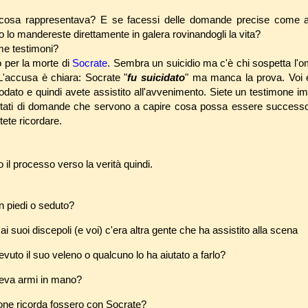
o cosa rappresentava? E se facessi delle domande precise come 
 lo mandereste direttamente in galera rovinandogli la vita?
me testimoni?
 per la morte di
Socrate
. Sembra un suicidio ma c'è chi sospetta l'o
'accusa è chiara: Socrate "
fu suicidato
" ma manca la prova. Voi
odato e quindi avete assistito all'avvenimento. Siete un testimone im
stati di domande che servono a capire cosa possa essere successo 
tete ricordare.
 il processo verso la verità quindi.
n piedi o seduto?
 ai suoi discepoli (e voi) c'era altra gente che ha assistito alla scena
vuto il suo veleno o qualcuno lo ha aiutato a farlo?
eva armi in mano?
ne ricorda fossero con Socrate?