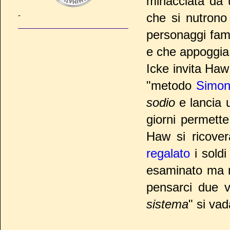
minacciata da un
-
che si nutrono
personaggi fam
e che appoggia,
Icke invita Haw 
"metodo
Simon
sodio
e lancia u
giorni permett
Haw si ricover
regalato
i soldi
esaminato ma m
pensarci due 
sistema
" si vad