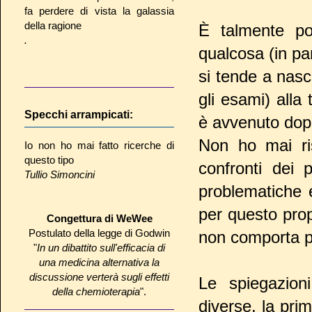
fa perdere di vista la galassia
della ragione
È talmente po
.
qualcosa (in pa
si tende a nasco
gli esami) alla
Specchi arrampicati:
è avvenuto dop
Non ho mai ri
Io non ho mai fatto ricerche di
questo tipo
confronti dei 
Tullio Simoncini
problematiche e
per questo pro
Congettura di WeWee
Postulato della legge di Godwin
non comporta pro
"
In un dibattito sull'efficacia di
una medicina alternativa la
discussione verterà sugli effetti
Le spiegazio
della chemioterapia
".
diverse, la pri