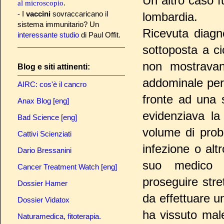
Un altro caso f
al microscopio
.
- I
vaccini
sovraccaricano il
lombardia.
sistema immunitario? Un
Ricevuta diagn
interessante studio
di Paul Offit.
sottoposta a cic
non mostravan
Blog e siti attinenti:
addominale per 
AIRC: cos'è il cancro
fronte ad una s
Anax Blog [eng]
evidenziava l
Bad Science [eng]
volume di prob
Cattivi Scienziati
infezione o al
Dario Bressanini
suo medico l'
Cancer Treatment Watch [eng]
proseguire stre
Dossier Hamer
da effettuare u
Dossier Vidatox
ha vissuto mal
Naturamedica, fitoterapia.