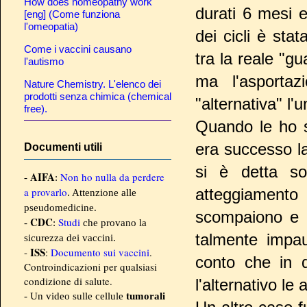
How does homeopathy work
durati 6 mesi e
[eng] (Come funziona
l'omeopatia)
dei cicli è stat
Come i vaccini causano
tra la reale "g
l'autismo
ma l'asportaz
Nature Chemistry. L'elenco dei
prodotti senza chimica (chemical
"alternativa" l'
free).
Quando le ho sp
era successo l
Documenti utili
si è detta s
AIFA
Non ho nulla da perdere
-
:
a provarlo
atteggiamento 
. Attenzione alle
pseudomedicine.
scompaiono e n
CDC
Studi
-
:
che provano la
talmente impa
sicurezza dei vaccini.
ISS
-
:
Documento sui vaccini
.
conto che in q
Controindicazioni per qualsiasi
condizione di salute.
l'alternativo le
- Un video sulle cellule
tumorali