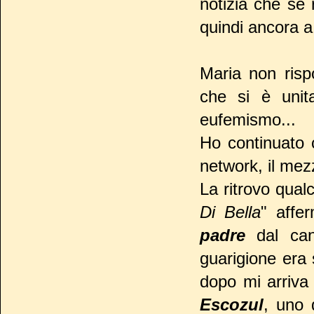
notizia che se 
quindi ancora a
Maria non risp
che si è uni
eufemismo...
Ho continuato 
network, il mez
La ritrovo qua
Di Bella
" affe
padre
dal canc
guarigione era 
dopo mi arriva 
Escozul
, uno 