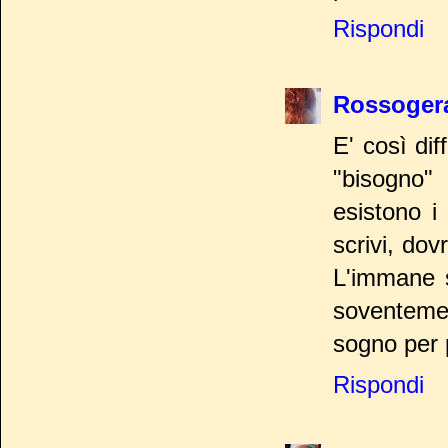
Rispondi
Rossogera
E' così di
"bisogno"
esistono i
scrivi, do
L'immane s
soventemen
sogno per p
Rispondi