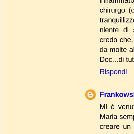
infiammat
chirurgo (
tranquilli
niente di 
credo che, 
da molte al
Doc...di tut
Rispondi
Frankows
Mi è venut
Maria semp
creare un 