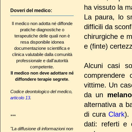
ha vissuto la ma
Doveri del medico:
La paura, lo s
Il medico non adotta né diffonde
difficili da sco
pratiche diagnostiche o
chirurgiche e m
terapeutiche delle quali non è
resa disponibile idonea
e (finte) certe
documentazione scientifica e
clinica valutabile dalla comunità
professionale e dall'autorità
Alcuni casi so
competente.
Il medico non deve adottare né
comprendere c
diffondere terapie segrete
.
vittime. Un cas
Codice deontologico del medico,
da un
melan
articolo 13
.
alternativa a b
di cura
Clark
).
***
dati: referti 
"La diffusione di informazioni non