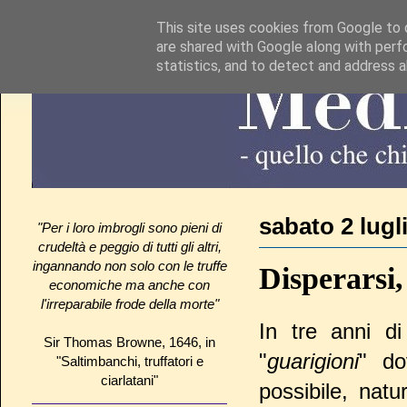
This site uses cookies from Google to d
are shared with Google along with perf
statistics, and to detect and address 
sabato 2 lugl
"Per i loro imbrogli sono pieni di
crudeltà e peggio di tutti gli altri,
ingannando non solo con le truffe
Disperarsi, 
economiche ma anche con
l'irreparabile frode della morte"
In tre anni di
Sir Thomas Browne, 1646, in
"
guarigioni
" do
"Saltimbanchi, truffatori e
ciarlatani"
possibile, natu