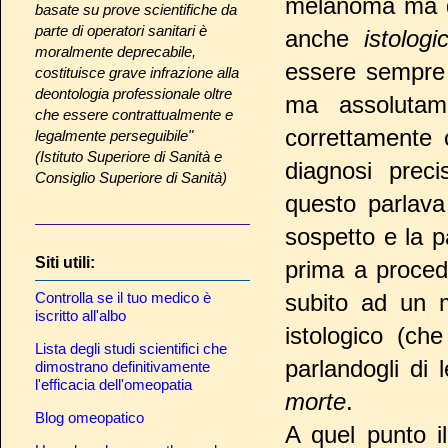
melanoma ma
basate su prove scientifiche da
parte di operatori sanitari è
anche
istolog
moralmente deprecabile,
essere sempre 
costituisce grave infrazione alla
deontologia professionale oltre
ma assoluta
che essere contrattualmente e
correttamente 
legalmente perseguibile"
(Istituto Superiore di Sanità e
diagnosi preci
Consiglio Superiore di Sanità)
questo parlava
sospetto e la 
Siti utili:
prima a procede
Controlla se il tuo medico è
subito ad un m
iscritto all'albo
istologico (ch
Lista degli studi scientifici che
parlandogli di 
dimostrano definitivamente
l'efficacia dell'omeopatia
morte
.
Blog omeopatico
A quel punto il 