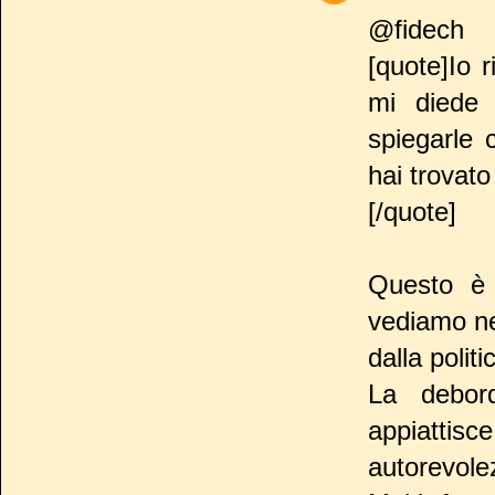
@fidech
[quote]Io 
mi diede 
spiegarle 
hai trovato 
[/quote]
Questo è
vediamo ne
dalla politi
La debord
appiattisc
autorevole