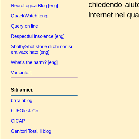
chiedendo aiut
NeuroLogica Blog [eng]
internet nel qua
QuackWatch [eng]
Query on line
Respectful Insolence [eng]
ShotbyShot storie di chi non si
era vaccinato [eng]
What's the harm? [eng]
Vaccinfo.it
Siti amici:
brrrainblog
bUFOle & Co
CICAP
Genitori Tosti, il blog