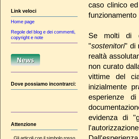
caso clinico ed
Link veloci
funzionamento d
Home page
Regole del blog e dei commenti,
Se molti di 
copyright e note
"
sostenitori
" di
realtà assoluta
non curato dall
vittime del ci
Dove possiamo incontrarci:
inizialmente p
esperienze di
documentazione
evidenza di "g
Attenzione
l'autorizzazion
Dall'esperienza
Gli articoli con il simbolo rosso