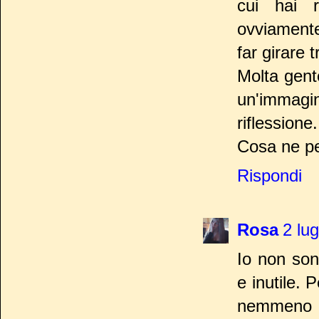
cui hai r
ovviament
far girare 
Molta gente
un'immagi
riflessione.
Cosa ne p
Rispondi
Rosa
2 lug
Io non so
e inutile.
nemmeno di