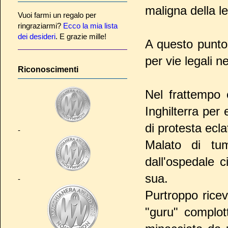
maligna della l
Vuoi farmi un regalo per
ringraziarmi?
Ecco la mia lista
dei desideri
. E grazie mille!
A questo punto
per vie legali n
Riconoscimenti
Nel frattempo 
Inghilterra per
di protesta ecla
-
Malato di t
dall'ospedale c
sua.
-
Purtroppo ricev
"guru" complot