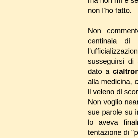
ma non mi è sem
non l'ho fatto.
Non commento
centinaia di
l'ufficializzazio
susseguirsi di 
dato a
cialtro
alla medicina, c
il veleno di sco
Non voglio nea
sue parole su i
lo aveva fina
tentazione di "