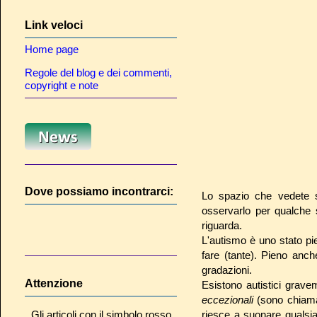
Link veloci
Home page
Regole del blog e dei commenti,
copyright e note
Dove possiamo incontrarci:
Lo spazio che vedete s
osservarlo per qualche 
riguarda.
L'autismo è uno stato pie
fare (tante). Pieno anche
gradazioni.
Attenzione
Esistono autistici grav
eccezionali
(sono chiama
Gli articoli con il simbolo rosso
riesce a suonare qualsi