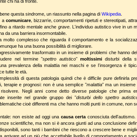
te chi ha di fronte.
ene questa sindrome, un riassunto nella pagina di
Wikipedia
.
à) a
comunicare
, bizzarrìe, comportamenti ripetuti e stereotipati, attra
e, fino a ritardo mentale anche
grave
. L'individuo autistico vive in un
na da una barriera insormontabile.
 molto complesso che riguarda il comportamento e la socializzaz
omunque ha una buona possibilità di migliorare.
rogressivamente trasformato in un insieme di problemi che hanno dell
udere nel termine "
spettro autistico
"
moltissimi
disturbi della s
na prevalenza della malattia nei maschi e se l'insorgenza è tipic
e tutte le età.
mplessità di questa patologia quindi che è difficile pure definirla p
mi, terapie e prognosi: non è una semplice "
malattia
" ma un insieme 
 e risolvere. Negli anni come detto diverse patologie che prima e
ate inserite nel grande gruppo dei "
disturbi dello spettro autistic
oblematiche cioè differenti ma che hanno molti punti in comune, non so
ntale: non esiste ad oggi una
causa
certa
conosciuta dell'autismo
nze scientifiche, ma non si è ancora giunti ad una conclusione defini
ie disponibili, sono tanti i bambini che riescono a crescere bene e migl
da arrivare ad un più che accettabile livello di comportamento e soci