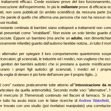
 di trattamenti efficaci. Crede esistano prove del loro funzionament
esecuzione dell'esperimento. In più le
millantate
prove di efficacia ed 
ati, non sono pubblicati (in ambito scientifico) da nessuna parte (se
n poche parole di quello che afferma una persona che non ha nessun ri
oi risultati.
nonostante centinaia di bambini siano sottoposti a trattamenti non con
ati presentati come "strabilianti". Non esiste un solo bimbo guarito
onosciute. Eppure un bambino (ma anche un
adulto
, non dimentichia
usivamente
infantile) guarito dall'autismo farebbe notizia...in tutto il mo
i alternativi per spiegare il loro comportamento quantomeno sospett
 ricercatori, gli scienziati, le industrie ed i medici, non vogliono che es
 genitori dei bambini autistici che si prestano a queste mistificazio
no i propri figli autistici gli scienziati, i medici ed i propriet
voglia di denaro è più forte dell'amore per il proprio figlio...).
l coro" ruotano praticamente tutte attorno all'"
intossicazione da me
articolare da quella antimorbillo). Secondo molte voci "alternative", 
el mercurio (il
Thimerosal
) contenuto nei flaconi di farmaco. Si p
e tutto ha avuto inizio con le false ricerche di
Andrew Wakefield
,
r trovato con uno studio (poi rivelatosi
manipolato
) una correlazion