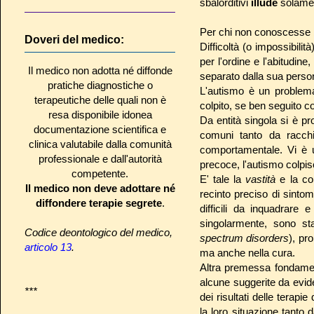
sbalorditivi
illude
solamen
Per chi non conoscesse b
Doveri del medico:
Difficoltà (o impossibilit
per l'ordine e l'abitudin
Il medico non adotta né diffonde
separato dalla sua perso
pratiche diagnostiche o
L'autismo è un problema
terapeutiche delle quali non è
colpito, se ben seguito c
resa disponibile idonea
Da entità singola si è p
documentazione scientifica e
comuni tanto da racchi
clinica valutabile dalla comunità
comportamentale. Vi è u
professionale e dall'autorità
precoce, l'autismo colpisc
competente.
E' tale la
vastità
e la co
Il medico non deve adottare né
recinto preciso di sinto
diffondere terapie segrete
.
difficili da inquadrare
singolarmente, sono st
Codice deontologico del medico,
spectrum disorders
), pr
articolo 13
.
ma anche nella cura.
Altra premessa fondame
alcune suggerite da evide
***
dei risultati delle terap
la loro situazione tanto 