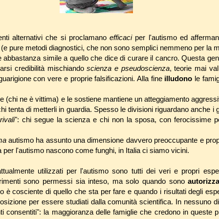
enti alternativi che si proclamano
efficaci
per l'autismo ed afferma
 (e pure metodi diagnostici, che non sono semplici nemmeno per la m
 è abbastanza simile a quello che dice di curare il cancro. Questa ge
darsi credibilità mischiando
scienza e pseudoscienza
, teorie mai va
i guarigione con vere e proprie falsificazioni. Alla fine
illudono
le fami
e (chi ne è vittima) e le sostiene mantiene un atteggiamento aggressiv
hi tenta di metterli in guardia. Spesso le divisioni riguardano anche i ge
rivali
": chi segue la scienza e chi non la sposa, con ferocissime 
ema
autismo ha assunto una dimensione davvero preoccupante e propr
va per l'autismo nascono come funghi, in Italia ci siamo vicini.
 attualmente utilizzati per l'autismo sono tutti dei veri e propri esp
erimenti sono permessi sia inteso, ma solo quando sono
autorizza
o è cosciente di quello che sta per fare e quando i risultati degli es
osizione per essere studiati dalla comunità scientifica. In nessuno di
ti consentiti": la maggioranza delle famiglie che credono in queste p