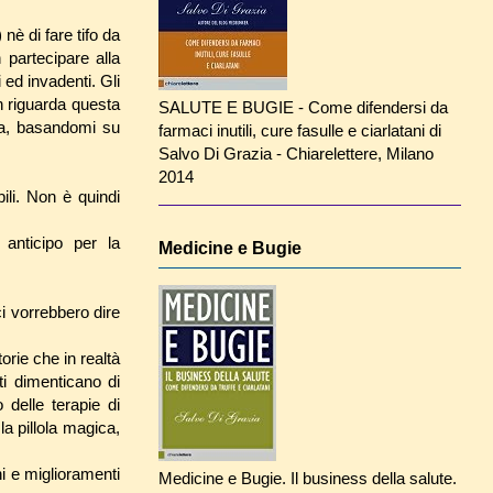
è di fare tifo da
 partecipare alla
 ed invadenti. Gli
on riguarda questa
SALUTE E BUGIE - Come difendersi da
ica, basandomi su
farmaci inutili, cure fasulle e ciarlatani di
Salvo Di Grazia - Chiarelettere, Milano
2014
ili. Non è quindi
 anticipo per la
Medicine e Bugie
ci vorrebbero dire
orie che in realtà
i dimenticano di
 delle terapie di
a pillola magica,
i e miglioramenti
Medicine e Bugie. Il business della salute.