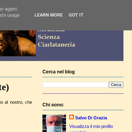
ser-agent
rate usage
LEARN MORE
GOT IT
Cerca nel blog
te)
to al nostro, che
Chi sono:
Salvo Di Grazia
Visualizza il mio profilo