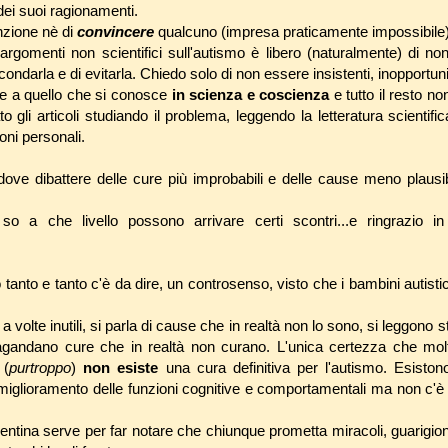
 dei suoi ragionamenti.
nzione nè di
convincere
qualcuno (impresa praticamente impossibile) n
argomenti non scientifici sull'autismo è libero (naturalmente) di non
ndarla e di evitarla. Chiedo solo di non essere insistenti, inopportuni
base a quello che si conosce
in scienza e coscienza
e tutto il resto n
 gli articoli studiando il problema, leggendo la letteratura scientif
ioni personali.
dove dibattere delle cure più improbabili e delle cause meno plausib
o a che livello possono arrivare certi scontri...e ringrazio in
 tanto e tanto c'è da dire, un controsenso, visto che i bambini autisti
 volte inutili, si parla di cause che in realtà non lo sono, si leggono st
agandano cure che in realtà non curano. L'unica certezza che molt
 (
purtroppo
)
non esiste
una cura definitiva per l'autismo. Esistono
miglioramento delle funzioni cognitive e comportamentali ma non c'è l
ntina serve per far notare che chiunque prometta miracoli, guarigion