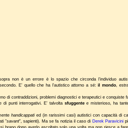
opra non è un errore è lo spazio che circonda l'individuo autis
secondo. E' quello che ha l'autistico attorno a sé:
il mondo
, estr
no di contraddizioni, problemi diagnostici e terapeutici e conquiste f
 di punti interrogativi. E' talvolta
sfuggente
e misterioso, ha tant
emente
handicappati
ed (in rarissimi casi) autistici con capacità di 
ti "
savant
", sapienti). Ma se fa notizia il caso di
Derek Paravicini
pi
asi brano dopo averlo ascoltato solo una volta ma non riesce a far