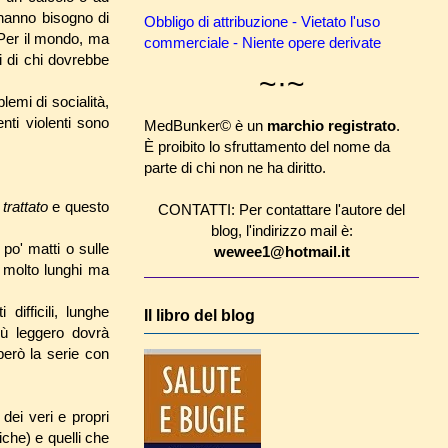
 hanno bisogno di
Obbligo di attribuzione - Vietato l'uso
 Per il mondo, ma
commerciale - Niente opere derivate
i di chi dovrebbe
~·~
lemi di socialità,
nti violenti sono
MedBunker© è un
marchio registrato
.
È proibito lo sfruttamento del nome da
parte di chi non ne ha diritto.
n
trattato
e questo
CONTATTI: Per contattare l'autore del
blog, l'indirizzo mail è:
po' matti o sulle
wewee1@hotmail.it
o molto lunghi ma
 difficili, lunghe
Il libro del blog
iù leggero dovrà
però la serie con
dei veri e propri
iche) e quelli che