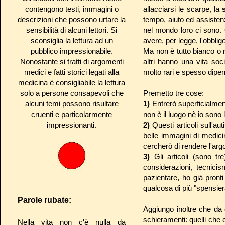
contengono testi, immagini o
allacciarsi le scarpe, la
descrizioni che possono urtare la
tempo, aiuto ed assisten
sensibilità di alcuni lettori. Si
nel mondo loro ci sono. 
sconsiglia la lettura ad un
avere, per legge, l'obblig
pubblico impressionabile.
Ma non è tutto bianco o n
Nonostante si tratti di argomenti
altri hanno una vita soc
medici e fatti storici legati alla
molto rari e spesso dipen
medicina è consigliabile la lettura
solo a persone consapevoli che
Premetto tre cose:
alcuni temi possono risultare
1)
Entrerò superficialmen
cruenti e particolarmente
non è il luogo nè io sono 
impressionanti.
2)
Questi articoli sull'au
belle immagini di medici
cercherò di rendere l'arg
3)
Gli articoli (sono t
considerazioni, tecnici
pazientare, ho già pronti
qualcosa di più "spensier
Parole rubate:
Aggiungo inoltre che da 
schieramenti: quelli che 
Nella vita non c'è nulla da