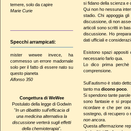
si fidano della scienza e
temere, solo da capire
Qui non ho nessuna inte
Marie Curie
stadio. Chi appoggia gli 
discussione, di non asseco
articoli sono scritti in 
discussione. Ho preparato
dati ufficiali e consideraz
Specchi arrampicati:
Esistono spazi appositi 
mister wewee invece, ha
necessario farlo qua.
commesso un errore madornale
Lo dico prima perchè s
solo per il fatto di essere nato su
comprensione.
questo pianeta
Alfonso 350
Sull'autismo è stato detto
tanto ma
dicono poco
.
Si spendono tante parole a
Congettura di WeWee
sono fantasie e si prop
Postulato della legge di Godwin
ricordare e che per ora
"
In un dibattito sull'efficacia di
sostegno, di recupero o 
una medicina alternativa la
non ancora
.
discussione verterà sugli effetti
Questa affermazione repe
della chemioterapia
".