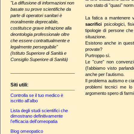
"La diffusione di informazioni non
uno stato di "quasi" norma
basate su prove scientifiche da
parte di operatori sanitari è
La fatica a mantenere v
moralmente deprecabile,
sacrifici
psicologici, fi
costituisce grave infrazione alla
tipologie di persone ch
deontologia professionale oltre
situazione.
che essere contrattualmente e
Esistono anche in quest
legalmente perseguibile"
provate?
(Istituto Superiore di Sanità e
Purtroppo sì.
Consiglio Superiore di Sanità)
Le "cure" non convenzio
(l'abbiamo visto parland
anche per l'autismo.
Il problema autismo e cia
Siti utili:
problemi tecnici me l
argomento spero di farmi 
Controlla se il tuo medico è
iscritto all'albo
Lista degli studi scientifici che
dimostrano definitivamente
l'efficacia dell'omeopatia
Blog omeopatico