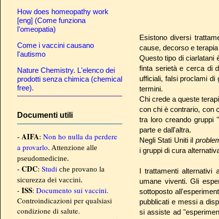
How does homeopathy work
[eng] (Come funziona
l'omeopatia)
Esistono diversi trattam
Come i vaccini causano
cause, decorso e terapia
l'autismo
Questo tipo di ciarlatani
finta serietà e cerca di 
Nature Chemistry. L'elenco dei
ufficiali, falsi proclami d
prodotti senza chimica (chemical
free).
termini.
Chi crede a queste terapi
con chi è contrario, con c
Documenti utili
tra loro creando gruppi "
parte e dall'altra.
AIFA
Non ho nulla da perdere
-
:
Negli Stati Uniti il
probl
a provarlo
. Attenzione alle
i gruppi di cura alternati
pseudomedicine.
CDC
Studi
-
:
che provano la
I trattamenti alternativi
sicurezza dei vaccini.
umane viventi. Gli esp
ISS
-
:
Documento sui vaccini
.
sottoposto all'esperiment
Controindicazioni per qualsiasi
pubblicati e messi a disp
condizione di salute.
si assiste ad "esperimen