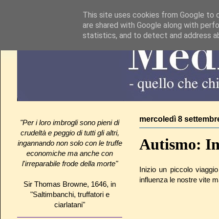
This site uses cookies from Google to de
are shared with Google along with perfo
statistics, and to detect and address a
mercoledì 8 settembr
"Per i loro imbrogli sono pieni di
crudeltà e peggio di tutti gli altri,
Autismo: In
ingannando non solo con le truffe
economiche ma anche con
l'irreparabile frode della morte"
Inizio un piccolo viaggi
influenza le nostre vite 
Sir Thomas Browne, 1646, in
"Saltimbanchi, truffatori e
ciarlatani"