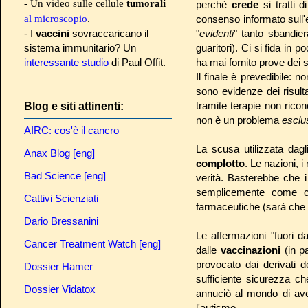
- Un video sulle cellule
tumorali
perchè
crede
si tratti
al microscopio
.
consenso informato sull'
- I
vaccini
sovraccaricano il
"
evidenti
" tanto sbandier
sistema immunitario? Un
guaritori). Ci si fida i
interessante studio
di Paul Offit.
ha mai fornito prove dei su
Il finale è prevedibile: 
sono evidenze dei risult
tramite terapie non ric
Blog e siti attinenti:
non è un problema
escl
AIRC: cos'è il cancro
La scusa utilizzata dagl
Anax Blog [eng]
complotto
. Le nazioni, i
Bad Science [eng]
verità. Basterebbe che i
semplicemente come cura
Cattivi Scienziati
farmaceutiche (sarà che la 
Dario Bressanini
Le affermazioni "fuori da
Cancer Treatment Watch [eng]
dalle
vaccinazioni
(in p
provocato dai derivati d
Dossier Hamer
sufficiente sicurezza ch
Dossier Vidatox
annuciò al mondo di ave
l'autismo.