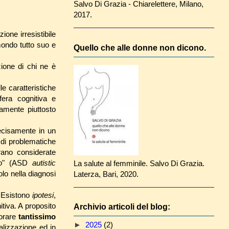
Salvo Di Grazia - Chiarelettere, Milano,
2017.
zione irresistibile
 mondo tutto suo e
Quello che alle donne non dicono.
ione di chi ne è
e caratteristiche
fera cognitiva e
amente piuttosto
recisamente in un
di problematiche
rano considerate
o
" (ASD
autistic
La salute al femminile. Salvo Di Grazia.
lo nella diagnosi
Laterza, Bari, 2020.
. Esistono
ipotesi
,
tiva. A proposito
Archivio articoli del blog:
iorare
tantissimo
►
2025
(2)
alizzazione ed in