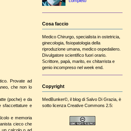
completo
Cosa faccio
Medico Chirurgo, specialista in ostetricia,
ginecologia, fisiopatologia della
riproduzione umana, medico ospedaliero.
Divulgatore scientifico fuori orario.
Scrittore, papà, marito, ex chitarrista e
genio incompreso nel week end.
tico. Provate ad
Copyright
aneo, che non lo
MedBunker©
, il blog di
Salvo Di Grazia
, è
atte (poche) e da
sotto licenza Creative Commons 2.5:
e sfaccettature e
calcolo e memoria
anista cieco che
e un calcolo o ad