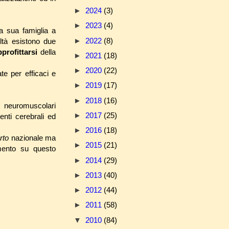
►
2024
(3)
►
2023
(4)
a sua famiglia a
►
2022
(8)
ltà esistono due
pprofittarsi
della
►
2021
(18)
►
2020
(22)
e per efficaci e
►
2019
(17)
►
2018
(16)
e neuromuscolari
►
2017
(25)
enti cerebrali ed
►
2016
(18)
rto
nazionale ma
►
2015
(21)
mento su questo
►
2014
(29)
►
2013
(40)
►
2012
(44)
►
2011
(58)
▼
2010
(84)