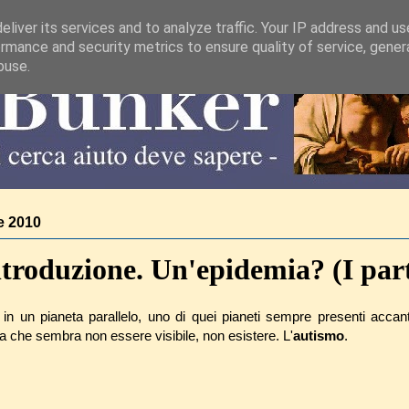
liver its services and to analyze traffic. Your IP address and u
rmance and security metrics to ensure quality of service, gene
buse.
e 2010
troduzione. Un'epidemia? (I par
o in un pianeta parallelo, uno di quei pianeti sempre presenti accan
ma che sembra non essere visibile, non esistere. L'
autismo
.