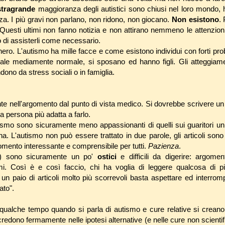
stragrande
maggioranza degli autistici sono chiusi nel loro mondo,
za. I più gravi non parlano, non ridono, non giocano.
Non esistono
.
Questi ultimi non fanno notizia e non attirano nemmeno le attenzion
o di assisterli come necessario.
ero. L'autismo ha mille facce e come esistono individui con forti prob
iale mediamente normale, si sposano ed hanno figli. Gli atteggiame
dono da stress sociali o in famiglia.
te nell'argomento dal punto di vista medico. Si dovrebbe scrivere u
la persona più adatta a farlo.
tismo sono sicuramente meno appassionanti di quelli sui guaritori un 
na. L'autismo non può essere trattato in due parole, gli articoli son
omento interessante e comprensibile per tutti.
Pazienza
.
re) sono sicuramente un po'
ostici
e difficili da digerire: argomenti
smi. Così è e così faccio, chi ha voglia di leggere qualcosa di p
 un paio di articoli molto più scorrevoli basta aspettare ed interrom
ato".
qualche tempo quando si parla di autismo e cure relative si creano 
credono fermamente nelle ipotesi alternative (e nelle cure non scientif