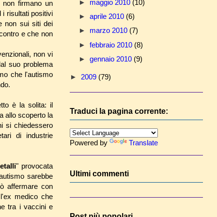
►
maggio 2010
(10)
o, non firmano un
i risultati positivi
►
aprile 2010
(6)
 non sui siti dei
►
marzo 2010
(7)
scontro e che non
►
febbraio 2010
(8)
venzionali, non vi
►
gennaio 2010
(9)
 dal suo problema
mo che l'autismo
►
2009
(79)
ndo.
o è la solita: il
Traduci la pagina corrente:
ca allo scoperto la
ni si chiedessero
ari di industrie
Powered by
Translate
talli
" provocata
Ultimi commenti
l'autismo sarebbe
uò affermare con
 l'ex medico che
e tra i vaccini e
Post più popolari