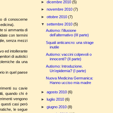
►
dicembre 2010
(5)
►
novembre 2010
(7)
►
ottobre 2010
(7)
no di conoscerne
▼
settembre 2010
(5)
edicina).
nte si ammanta di
Autismo: l'illusione
dell'alternativo (III parte)
lidate con termini
glie, senza mezzi
Squali anticancro: una strage
inutile
o ed intollerante
Autismo: vaccini colpevoli o
nitori di autistici
innocenti? (II parte)
polemiche da una
Autismo: Introduzione.
Un'epidemia? (I parte)
io in quel paese
Nuova Medicina Germanica:
Hanno ucciso mia madre
erimenti su cavie
►
agosto 2010
(6)
ti
, quando chi è
perimenti vengono
►
luglio 2010
(6)
 questi casi però
►
giugno 2010
(8)
ratiche, le segue