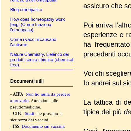
assicuro che so 
Blog omeopatico
How does homeopathy work
Poi arriva l'alt
[eng] (Come funziona
l'omeopatia)
esperienze e r
Come i vaccini causano
ha frequentato 
l'autismo
precedenti occu
Nature Chemistry. L'elenco dei
prodotti senza chimica (chemical
free).
Voi chi sceglie
Documenti utili
Io andrei sul sic
AIFA
Non ho nulla da perdere
-
:
a provarlo
. Attenzione alle
La tattica di de
pseudomedicine.
tipica dei più
de
CDC
Studi
-
:
che provano la
sicurezza dei vaccini.
ISS
-
:
Documento sui vaccini
.