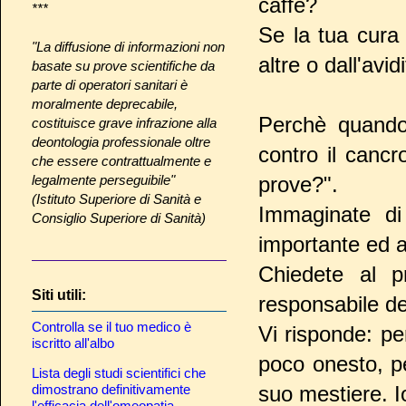
caffè?
***
Se la tua cura
"La diffusione di informazioni non
altre o dall'avid
basate su prove scientifiche da
parte di operatori sanitari è
moralmente deprecabile,
Perchè quando 
costituisce grave infrazione alla
deontologia professionale oltre
contro il cancr
che essere contrattualmente e
legalmente perseguibile"
prove?".
(Istituto Superiore di Sanità e
Immaginate di
Consiglio Superiore di Sanità)
importante ed av
Chiedete al pr
Siti utili:
responsabile de
Controlla se il tuo medico è
Vi risponde: pe
iscritto all'albo
poco onesto, p
Lista degli studi scientifici che
dimostrano definitivamente
suo mestiere. I
l'efficacia dell'omeopatia