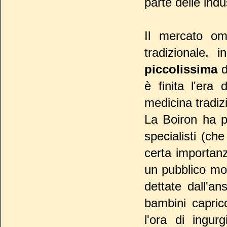
parte delle ind
Il mercato o
tradizionale, 
piccolissima
d
è finita l'era
medicina tradiz
La Boiron ha po
specialisti (ch
certa importanz
un pubblico mo
dettate dall'an
bambini capric
l'ora di ingur