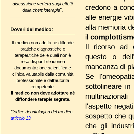
discussione verterà sugli effetti
credono a conce
della chemioterapia
".
alle energie vi
alla memoria de
Doveri del medico:
il
complottis
Il medico non adotta né diffonde
Il ricorso ad 
pratiche diagnostiche o
terapeutiche delle quali non è
questo o dell
resa disponibile idonea
mancanza di pla
documentazione scientifica e
clinica valutabile dalla comunità
Se l'omeopat
professionale e dall'autorità
sottolineare in
competente.
Il medico non deve adottare né
multinaziona
diffondere terapie segrete
.
l'aspetto negati
Codice deontologico del medico,
sospetto che q
articolo 13
.
che gli indust