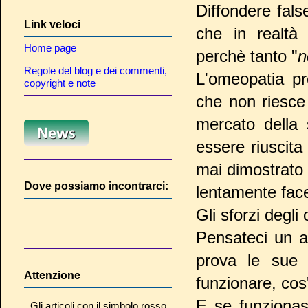
Diffondere fals
Link veloci
che in realtà
Home page
perchè tanto "
n
Regole del blog e dei commenti,
L'omeopatia pr
copyright e note
che non riesce 
mercato della 
essere riuscit
mai dimostrato n
Dove possiamo incontrarci:
lentamente face
Gli sforzi degl
Pensateci un a
prova le sue 
Attenzione
funzionare, co
E se funziona
Gli articoli con il simbolo rosso