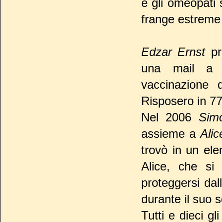
e gli omeopati 
frange estreme
Edzar Ernst
pro
una mail a 
vaccinazione d
Risposero in 77
Nel 2006
Sim
assieme a
Alic
trovò in un el
Alice, che si
proteggersi dal
durante il suo 
Tutti e dieci g