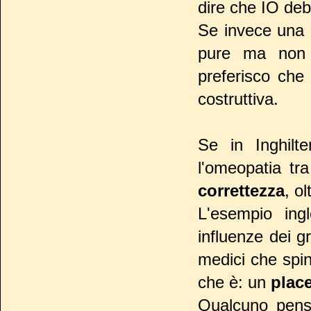
dire che IO de
Se invece una 
pure ma non s
preferisco che 
costruttiva.
Se in Inghilte
l'omeopatia tra
correttezza
, o
L'esempio ingl
influenze dei g
medici che spin
che è: un
plac
Qualcuno pensa