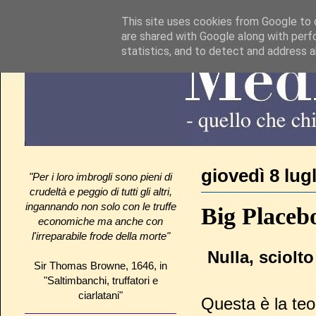
This site uses cookies from Google to d
are shared with Google along with perf
statistics, and to detect and address 
giovedì 8 lug
"Per i loro imbrogli sono pieni di
crudeltà e peggio di tutti gli altri,
ingannando non solo con le truffe
Big Placeb
economiche ma anche con
l'irreparabile frode della morte"
Nulla, sciolto
Sir Thomas Browne, 1646, in
"Saltimbanchi, truffatori e
ciarlatani"
Questa è la teo