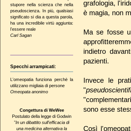
grafologia, l'iri
stupore nella scienza che nella
pseudoscienza. In più, qualsiasi
è magia, non m
significato si dia a questa parola,
ha una incredibile virtù aggiunta:
l'essere reale
Ma se fosse un
Carl Sagan
approfitteremmo
indietro davant
pazienti.
Specchi arrampicati:
Invece le pra
L'omeopatia funziona perchè la
utilizzano migliaia di persone
"
pseudoscientifi
Omeopata anonimo
"complementari
sono esse stes
Congettura di WeWee
Postulato della legge di Godwin
"
In un dibattito sull'efficacia di
Così l'omeopati
una medicina alternativa la