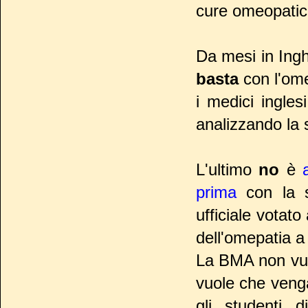
cure omeopatic
Da mesi in Inghi
basta
con l'ome
i medici ingle
analizzando la 
L'ultimo
no
è
prima
con la 
ufficiale votat
dell'omepatia a 
La BMA non vuo
vuole che veng
gli studenti d