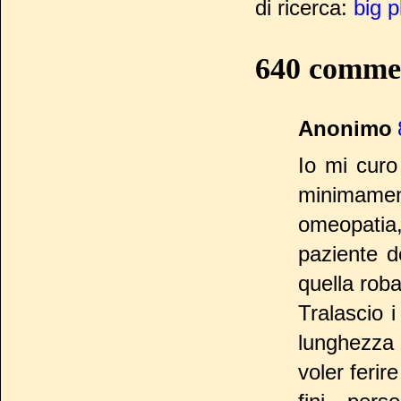
di ricerca:
big 
640 comme
Anonimo
Io mi curo
minimamen
omeopatia,
paziente d
quella rob
Tralascio i
lunghezza 
voler ferire