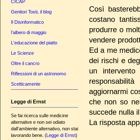
CICAP
Così basterebb
Genitori Tosti, il blog
costano tantis
Il Disinformatico
produrre o mol
l'albero di maggio
vendere prodotti
L'educazione del piatto
Ed a me medico
Le Scienze
dei rischi e deg
Oltre il cancro
un intervento 
Riflessioni di un astronomo
responsabilit
Scetticamente
aggiornarmi co
che non so ne
Legge di Ernst
succede nulla i
Se fai ricerca sulle medicine
La risposta app
alternative e non sei odiato
dall'ambiente alternativo, non stai
lavorando bene. (
Legge di Ernst
)