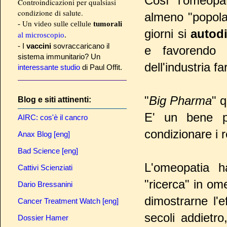
Così l'omeopa
Controindicazioni per qualsiasi
condizione di salute.
almeno "popola
- Un video sulle cellule
tumorali
giorni si
autod
al microscopio
.
- I
vaccini
sovraccaricano il
e favorendo 
sistema immunitario? Un
dell'industria f
interessante studio
di Paul Offit.
"
Big Pharma
" 
Blog e siti attinenti:
E' un bene p
AIRC: cos'è il cancro
condizionare i r
Anax Blog [eng]
Bad Science [eng]
L'omeopatia h
Cattivi Scienziati
"ricerca" in ome
Dario Bressanini
dimostrarne l'e
Cancer Treatment Watch [eng]
secoli addietr
Dossier Hamer