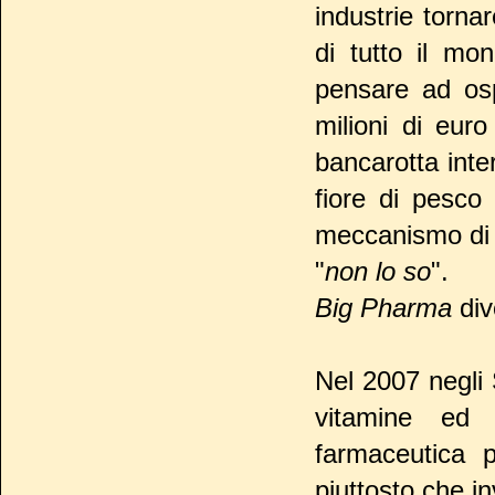
industrie torna
di tutto il mo
pensare ad osp
milioni di eur
bancarotta inte
fiore di pesco
meccanismo di 
"
non lo so
".
Big Pharma
div
Nel 2007 negli S
vitamine ed i
farmaceutica p
piuttosto che in