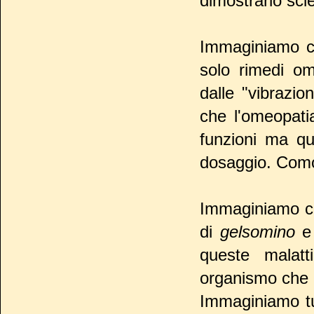
dimostrarlo sci
Immaginiamo ch
solo rimedi om
dalle "vibrazio
che l'omeopati
funzioni ma qu
dosaggio. Comod
Immaginiamo ch
di
gelsomino
e
queste malatt
organismo che n
Immaginiamo tu