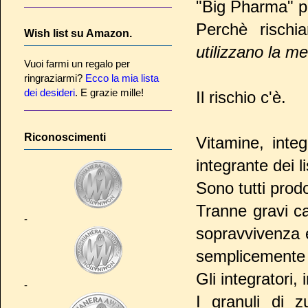
"Big Pharma" po
Perchè rischia
Wish list su Amazon.
utilizzano la 
Vuoi farmi un regalo per
ringraziarmi?
Ecco la mia lista
dei desideri
. E grazie mille!
Il rischio c'è.
Riconoscimenti
Vitamine, integ
integrante dei li
Sono tutti prod
Tranne gravi ca
-
sopravvivenza e
semplicement
Gli integratori
-
I granuli di 