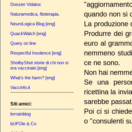
"aggiornamento
Dossier Vidatox
quando non si 
Naturamedica, fitoterapia.
La produzione 
NeuroLogica Blog [eng]
Produrre dei gr
QuackWatch [eng]
euro al grammo
Query on line
nemmeno studiar
Respectful Insolence [eng]
ce ne sono.
ShotbyShot storie di chi non si
era vaccinato [eng]
Non hai nemm
What's the harm? [eng]
Se una person
Vaccinfo.it
ricettina la inv
sarebbe passata
Siti amici:
Poi ci si chied
brrrainblog
o "consulenti su
bUFOle & Co