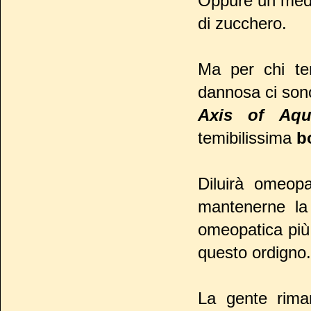
Oppure un medic
di zucchero.
Ma per chi te
dannosa ci sono
Axis of Aqu
temibilissima
b
Diluirà omeop
mantenerne la
omeopatica più 
questo ordigno.
La gente rim