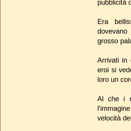
pubblicità
Era belli
dovevano p
grosso pal
Arrivati i
eroi si ved
loro un cord
Al che i n
l'immagine
velocità de