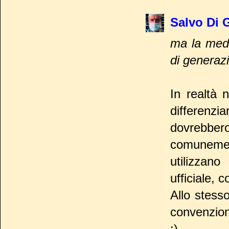
Salvo Di 
ma la medi
di generaz
In realtà 
differenzia
dovrebber
comunement
utilizzan
ufficiale, 
Allo stess
convenziona
:)