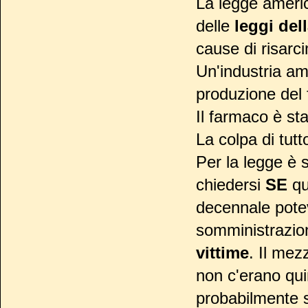
La legge americ
delle
leggi del
cause di risarci
Un'industria am
produzione del f
Il farmaco è st
La colpa di tut
Per la legge è s
chiedersi
SE
qu
decennale pote
somministrazion
vittime
. Il mez
non c'erano quin
probabilmente s