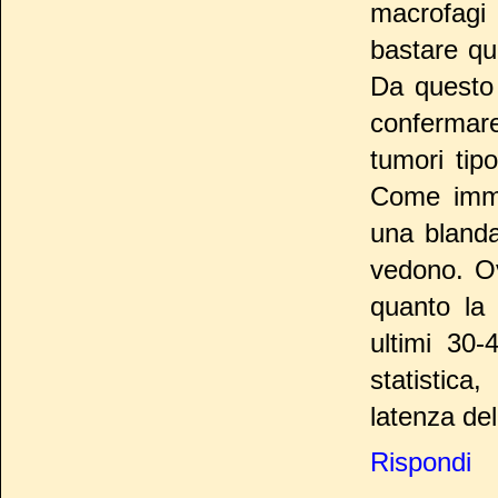
macrofagi 
bastare qu
Da questo 
confermar
tumori tip
Come immag
una blanda 
vedono. Ov
quanto la 
ultimi 30-
statistic
latenza del
Rispondi