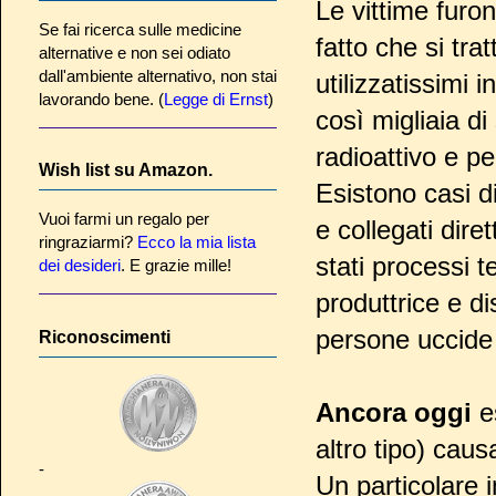
Le vittime furo
Se fai ricerca sulle medicine
fatto che si tra
alternative e non sei odiato
dall'ambiente alternativo, non stai
utilizzatissimi 
lavorando bene. (
Legge di Ernst
)
così migliaia di
radioattivo e p
Wish list su Amazon.
Esistono casi d
Vuoi farmi un regalo per
e collegati dir
ringraziarmi?
Ecco la mia lista
stati processi t
dei desideri
. E grazie mille!
produttrice e di
persone uccide 
Riconoscimenti
Ancora oggi
es
altro tipo) caus
-
Un particolare 