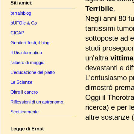
Siti amici:
Terribile
.
brrrainblog
Negli anni 80 fu
bUFOle & Co
tantissimi tumo
CICAP
sottoposte ad e
Genitori Tosti, il blog
studi proseguo
Il Disinformatico
un'altra
vittima
l'albero di maggio
devastanti e dif
L'educazione del piatto
L'entusiasmo p
Le Scienze
dimostrò premat
Oltre il cancro
Oggi il Thorotr
Riflessioni di un astronomo
ricerca) e per l
Scetticamente
altre sostanze 
Legge di Ernst