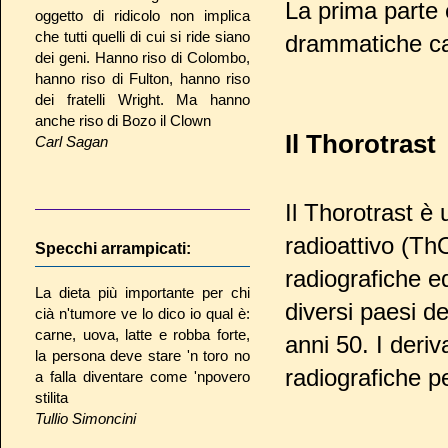
La prima parte 
oggetto di ridicolo non implica
che tutti quelli di cui si ride siano
drammatiche ca
dei geni. Hanno riso di Colombo,
hanno riso di Fulton, hanno riso
dei fratelli Wright. Ma hanno
anche riso di Bozo il Clown
Il Thorotrast
Carl Sagan
Il Thorotrast è 
radioattivo (Th
Specchi arrampicati:
radiografiche e
La dieta più importante per chi
diversi paesi de
cià n'tumore ve lo dico io qual è:
carne, uova, latte e robba forte,
anni 50. I deriv
la persona deve stare 'n toro no
radiografiche pe
a falla diventare come 'npovero
stilita
Tullio Simoncini