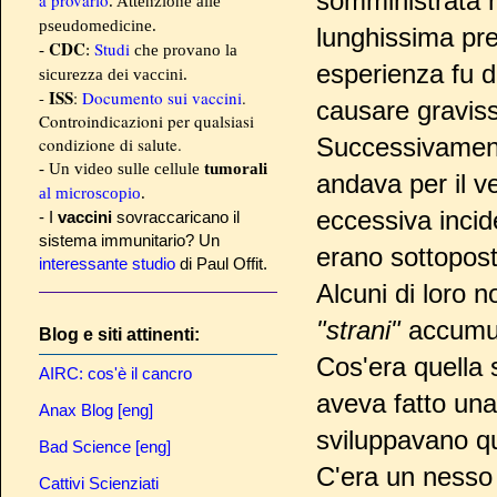
somministrata 
. Attenzione alle
pseudomedicine.
lunghissima pre
CDC
Studi
-
:
che provano la
esperienza fu d
sicurezza dei vaccini.
ISS
-
:
Documento sui vaccini
.
causare graviss
Controindicazioni per qualsiasi
Successivament
condizione di salute.
- Un video sulle cellule
tumorali
andava per il v
al microscopio
.
eccessiva incide
- I
vaccini
sovraccaricano il
sistema immunitario? Un
erano sottopost
interessante studio
di Paul Offit.
Alcuni di loro n
"strani"
accumul
Blog e siti attinenti:
Cos'era quella 
AIRC: cos'è il cancro
aveva fatto una
Anax Blog [eng]
sviluppavano q
Bad Science [eng]
C'era un nesso 
Cattivi Scienziati