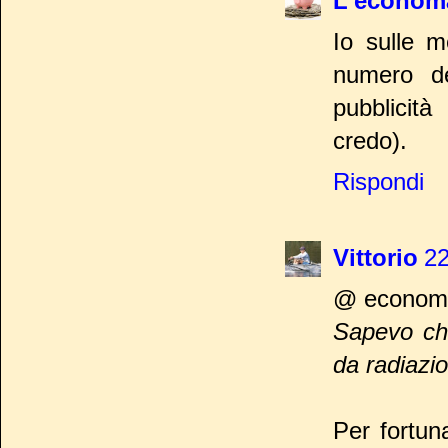
L'econom
Io sulle m
numero d
pubblicità
credo).
Rispondi
Vittorio
22
@ econom
Sapevo che
da radiazio
Per fortun