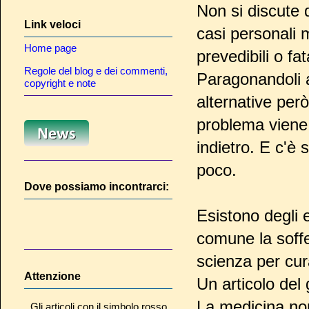
Non si discute d
Link veloci
casi personali 
Home page
prevedibili o fata
Regole del blog e dei commenti,
Paragonandoli a
copyright e note
alternative pe
problema viene
indietro. E c'è
poco.
Dove possiamo incontrarci:
Esistono degli 
comune la soffer
scienza per cur
Attenzione
Un articolo de
La medicina no
Gli articoli con il simbolo rosso