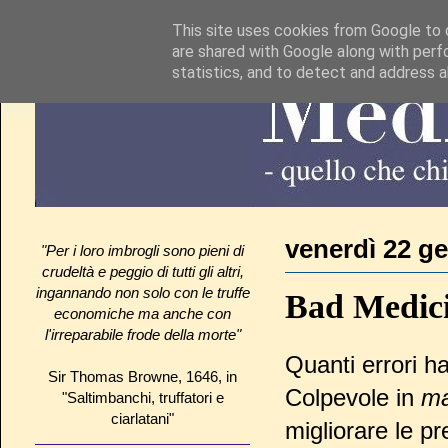
This site uses cookies from Google to d
are shared with Google along with perf
statistics, and to detect and address 
venerdì 22 g
"Per i loro imbrogli sono pieni di
crudeltà e peggio di tutti gli altri,
ingannando non solo con le truffe
Bad Medici
economiche ma anche con
l'irreparabile frode della morte"
Quanti errori h
Sir Thomas Browne, 1646, in
Colpevole in
ma
"Saltimbanchi, truffatori e
ciarlatani"
migliorare le pr