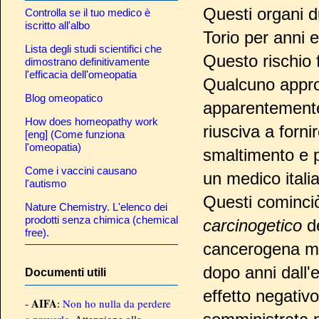
Questi organi d
Controlla se il tuo medico è
iscritto all'albo
Torio per anni 
Lista degli studi scientifici che
Questo rischio
dimostrano definitivamente
l'efficacia dell'omeopatia
Qualcuno approf
Blog omeopatico
apparentemente 
How does homeopathy work
riusciva a forn
[eng] (Come funziona
l'omeopatia)
smaltimento e p
Come i vaccini causano
un medico itali
l'autismo
Questi cominciò
Nature Chemistry. L'elenco dei
prodotti senza chimica (chemical
carcinogetico
de
free).
cancerogena ma
dopo anni dall'
Documenti utili
effetto negativ
AIFA
Non ho nulla da perdere
-
:
a provarlo