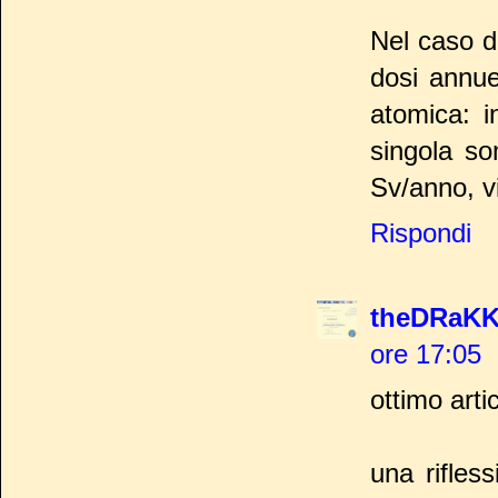
Nel caso d
dosi annue
atomica: 
singola so
Sv/anno, vi
Rispondi
theDRaKK
ore 17:05
ottimo art
una rifles