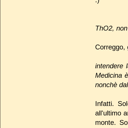
ThO2, no
Correggo, 
intendere 
Medicina è 
nonchè dall
Infatti. S
all'ultimo 
monte. Sop