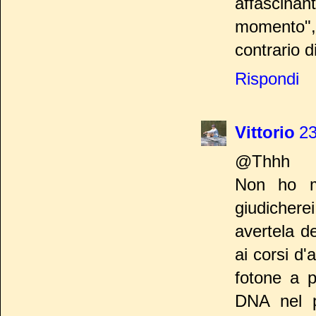
affascin
momento",
contrario di
Rispondi
Vittorio
23
@Thhh
Non ho ma
giudichere
avertela d
ai corsi d
fotone a p
DNA nel pu