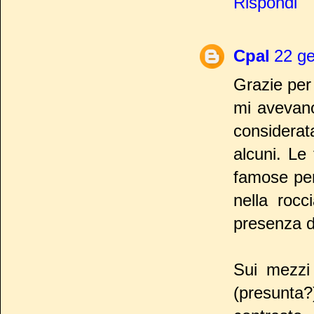
Rispondi
Cpal
22 ge
Grazie per 
mi avevano
considera
alcuni. Le
famose per
nella rocc
presenza di
Sui mezzi 
(presunta