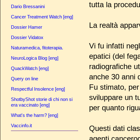
tutta la proced
Dario Bressanini
Cancer Treatment Watch [eng]
La realtà appar
Dossier Hamer
Dossier Vidatox
Vi fu infatti ne
Naturamedica, fitoterapia.
epatici (del fe
NeuroLogica Blog [eng]
radiografiche ut
QuackWatch [eng]
anche 30 anni 
Query on line
Fu stimato, per 
Respectful Insolence [eng]
sviluppare un t
ShotbyShot storie di chi non si
era vaccinato [eng]
per quanto rigua
What's the harm? [eng]
Vaccinfo.it
Questi dati cla
agenti cancerog