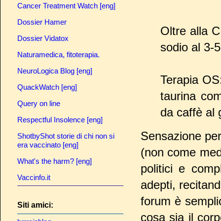
Cancer Treatment Watch [eng]
Dossier Hamer
Oltre alla 
Dossier Vidatox
sodio al 3-
Naturamedica, fitoterapia.
NeuroLogica Blog [eng]
Terapia OS:
QuackWatch [eng]
taurina com
Query on line
da caffè al 
Respectful Insolence [eng]
Sensazione pers
ShotbyShot storie di chi non si
era vaccinato [eng]
(non come medi
What's the harm? [eng]
politici e comp
Vaccinfo.it
adepti, recitan
forum è sempl
Siti amici:
cosa sia il co