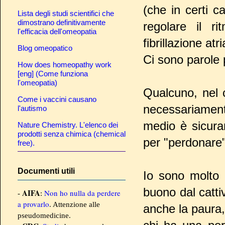
(che in certi c
Lista degli studi scientifici che
dimostrano definitivamente
regolare il r
l'efficacia dell'omeopatia
fibrillazione atr
Blog omeopatico
Ci sono parole p
How does homeopathy work
[eng] (Come funziona
l'omeopatia)
Qualcuno, nel 
Come i vaccini causano
necessariamente
l'autismo
medio è sicuram
Nature Chemistry. L'elenco dei
prodotti senza chimica (chemical
per "perdonare"
free).
Documenti utili
Io sono molto 
buono dal catti
AIFA
Non ho nulla da perdere
-
:
a provarlo
. Attenzione alle
anche la paura, 
pseudomedicine.