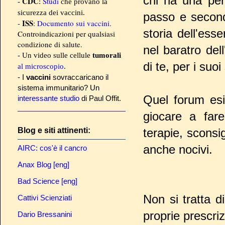
chi ha una per
CDC
Studi
-
:
che provano la
sicurezza dei vaccini.
passo e secondo
ISS
-
:
Documento sui vaccini
.
storia dell'es
Controindicazioni per qualsiasi
condizione di salute.
nel baratro del
- Un video sulle cellule
tumorali
di te, per i suoi
al microscopio
.
- I
vaccini
sovraccaricano il
sistema immunitario? Un
Quel forum esi
interessante studio
di Paul Offit.
giocare a fare
terapie, sconsig
Blog e siti attinenti:
anche nocivi.
AIRC: cos'è il cancro
Anax Blog [eng]
Bad Science [eng]
Non si tratta di
Cattivi Scienziati
proprie prescri
Dario Bressanini