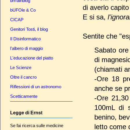
brrrainblog
di averlo capito
bUFOle & Co
E si sa,
l'ignor
CICAP
Genitori Tosti, il blog
Sentite che "es
Il Disinformatico
l'albero di maggio
Sabato ore 
L'educazione del piatto
di magnesi
Le Scienze
(chiamati a
Oltre il cancro
-Ore 18 pre
Riflessioni di un astronomo
anche se pra
Scetticamente
-Ore 21,30 
100mL di s
Legge di Ernst
benino, bevu
letto come d
Se fai ricerca sulle medicine