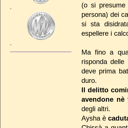
(o si presume 
-
persona) dei cal
si sta disidr
espellere i calc
-
Ma fino a qua
risponda delle
deve prima bat
duro.
Il delitto com
avendone nè t
degli altri.
Aysha è
cadut
Chissà a quant