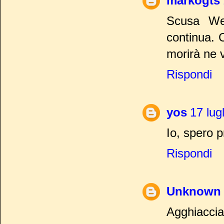
markogts
Scusa Wew
continua. 
morirà ne 
Rispondi
yos
17 lug
Io, spero p
Rispondi
Unknown
Agghiaccia