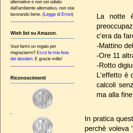
alternative e non sei odiato
dall'ambiente alternativo, non stai
lavorando bene. (
Legge di Ernst
)
La notte è
preoccupaz
Wish list su Amazon.
c'era da far
-Mattino del
Vuoi farmi un regalo per
ringraziarmi?
Ecco la mia lista
-Ore 11 altr
dei desideri
. E grazie mille!
-Rotto digiu
L'effetto è 
Riconoscimenti
calcoli sen
ma alla fine
-
In pratica ques
perchè voleva 