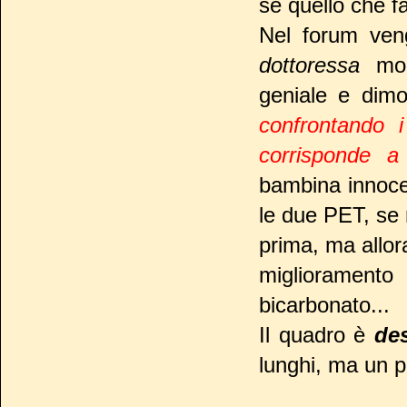
se quello che fa
Nel forum veng
dottoressa
mode
geniale e dimo
confrontando i
corrisponde a
bambina innocen
le due PET, se 
prima, ma allor
miglioramento
bicarbonato...
Il quadro è
de
lunghi, ma un p