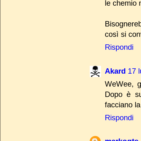
le chemio n
Bisognereb
così si co
Rispondi
Akard
17 l
WeWee, giu
Dopo è su
facciano la
Rispondi