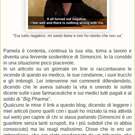
"Era tutto negativo, mi sento bene e non ho niente che non va"
Pamela è contenta, continua la sua vita, torna a lavoro e
diventa una fervente sostenitrice di Simoncini. Io la conobbi
in una situazione poco piacevole.
In un articolo su un giornale on line si raccontavano le
vicende di questo ex medico, le sue condanne, i suoi trucchi
e gli imbrogli. Lei intervenne nei commenti difendendolo,
dicendo che le aveva salvato la vita e unendo le solite
dicerie sulle case farmaceutiche e sui medici tutti pagati e al
soldo di "
Big Pharma
".
Qualcuno le mise il link a questo blog, dicendo di leggere i
miei articoli (sono quelli con i quali ho iniziato la mia attività
sul web) per capire di chi si stava parlando (Simoncini è un
guaritore senza tanti scrupoli, tra i più subdoli che io abbia
conosciuto) ma lei reagì malissimo. Disse che io ero un