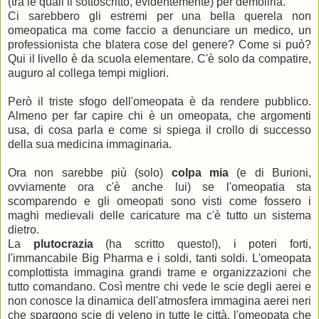
(tra le quali il sottoscritto, evidentemente) per demolirla.
Ci sarebbero gli estremi per una bella querela non
omeopatica ma come faccio a denunciare un medico, un
professionista che blatera cose del genere? Come si può?
Qui il livello è da scuola elementare. C'è solo da compatire,
auguro al collega tempi migliori.
Però il triste sfogo dell'omeopata è da rendere pubblico.
Almeno per far capire chi è un omeopata, che argomenti
usa, di cosa parla e come si spiega il crollo di successo
della sua medicina immaginaria.
Ora non sarebbe più (solo)
colpa mia
(e di Burioni,
ovviamente ora c'è anche lui) se l'omeopatia sta
scomparendo e gli omeopati sono visti come fossero i
maghi medievali delle caricature ma c'è tutto un sistema
dietro.
La
plutocrazia
(ha scritto questo!), i poteri forti,
l'immancabile Big Pharma e i soldi, tanti soldi. L'omeopata
complottista immagina grandi trame e organizzazioni che
tutto comandano. Così mentre chi vede le scie degli aerei e
non conosce la dinamica dell'atmosfera immagina aerei neri
che spargono scie di veleno in tutte le città, l'omeopata che