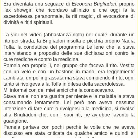
Era diventata una seguace di
Eleonora Brigliadori
, proprio
l'ex showgirl che ricordavo all'inizio e che oggi fa la
sacerdotessa paranormale, fa riti magici, di evocazione di
divinità e ritiri spirituali.
La vidi nel video (abbastanza noto) nel quale, durante un
rito per strada, la Brigliadori insulta e picchia proprio Nadia
Toffa, la conduttrice del programma Le Iene che la stava
intervistando a proposito delle sue dichiarazioni contro le
cure mediche e contro la medicina.
Pamela era proprio lì, nel gruppo che faceva il rito. Vestita
con un velo e con un bastone in mano, era leggermente
cambiata, un po' ingrassata ma stava compiendo il rito, ogni
tanto si rivolgeva alla Toffa in difesa della sacerdotessa.
Mi informai con dei miei amici che la conoscevano.
Stava male, non era guarita per niente e la malattia la stava
consumando lentamente. Lei però non aveva nessuna
intenzione di fare cure o rivolgersi alla medicina, si rivolse
alla Brigliadori che, con i suoi riti, ne avrebbe favorito la
guarigione.
Pamela parlava con pochi perché le volte che ne aveva
discusso era stata criticata da qualche amico e quindi si