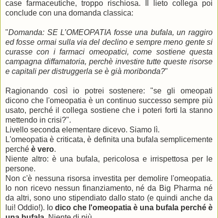
case farmaceutiche, troppo rischiosa. Il lieto collega poi
conclude con una domanda classica:
"
Domanda: SE L’OMEOPATIA fosse una bufala, un raggiro
ed fosse ormai sulla via del declino e sempre meno gente si
curasse con i farmaci omeopatici, come sostiene questa
campagna diffamatoria, perchè investire tutte queste risorse
e capitali per distruggerla se è già moribonda?
"
Ragionando così io potrei sostenere: "se gli omeopati
dicono che l'omeopatia è un continuo successo sempre più
usato, perché il collega sostiene che i poteri forti la stanno
mettendo in crisi?".
Livello seconda elementare dicevo. Siamo lì.
L'omeopatia è criticata, è definita una bufala semplicemente
perché
è vero
.
Niente altro: è una bufala, pericolosa e irrispettosa per le
persone.
Non c'è nessuna risorsa investita per demolire l'omeopatia.
Io non ricevo nessun finanziamento, né da Big Pharma né
da altri, sono uno stipendiato dallo stato (e quindi anche da
lui! Oddio!). Io
dico che l'omeopatia è una bufala perché è
una bufala
. Niente di più.