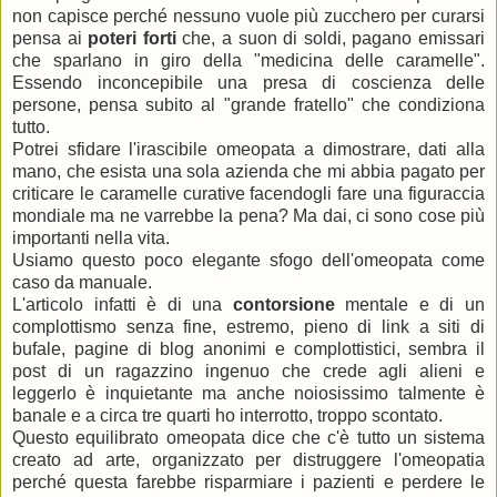
non capisce perché nessuno vuole più zucchero per curarsi
pensa ai
poteri forti
che, a suon di soldi, pagano emissari
che sparlano in giro della "medicina delle caramelle".
Essendo inconcepibile una presa di coscienza delle
persone, pensa subito al "grande fratello" che condiziona
tutto.
Potrei sfidare l'irascibile omeopata a dimostrare, dati alla
mano, che esista una sola azienda che mi abbia pagato per
criticare le caramelle curative facendogli fare una figuraccia
mondiale ma ne varrebbe la pena? Ma dai, ci sono cose più
importanti nella vita.
Usiamo questo poco elegante sfogo dell'omeopata come
caso da manuale.
L'articolo infatti è di una
contorsione
mentale e di un
complottismo senza fine, estremo, pieno di link a siti di
bufale, pagine di blog anonimi e complottistici, sembra il
post di un ragazzino ingenuo che crede agli alieni e
leggerlo è inquietante ma anche noiosissimo talmente è
banale e a circa tre quarti ho interrotto, troppo scontato.
Questo equilibrato omeopata dice che c'è tutto un sistema
creato ad arte, organizzato per distruggere l'omeopatia
perché questa farebbe risparmiare i pazienti e perdere le