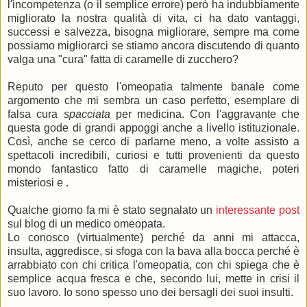
l'incompetenza (o il semplice errore) però ha indubbiamente
migliorato la nostra qualità di vita, ci ha dato vantaggi,
successi e salvezza, bisogna migliorare, sempre ma come
possiamo migliorarci se stiamo ancora discutendo di quanto
valga una "cura" fatta di caramelle di zucchero?
Reputo per questo l'omeopatia talmente banale come
argomento che mi sembra un caso perfetto, esemplare di
falsa cura
spacciata
per medicina. Con l'aggravante che
questa gode di grandi appoggi anche a livello istituzionale.
Così, anche se cerco di parlarne meno, a volte assisto a
spettacoli incredibili, curiosi e tutti provenienti da questo
mondo fantastico fatto di caramelle magiche, poteri
misteriosi e .
Qualche giorno fa mi è stato segnalato un
interessante post
sul blog di un medico omeopata.
Lo conosco (virtualmente) perché da anni mi attacca,
insulta, aggredisce, si sfoga con la bava alla bocca perché è
arrabbiato con chi critica l'omeopatia, con chi spiega che è
semplice acqua fresca e che, secondo lui, mette in crisi il
suo lavoro. Io sono spesso uno dei bersagli dei suoi insulti.