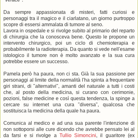
Da sempre appassionata di misteri, fatti curiosi e
personaggi tra il magico e il ciarlatano, un giorno purtroppo
scopre di essersi ammalata di tumore al seno.
Lavora in ospedale e si rivolge subito al primario del reparto
di chirurgia che la conosceva bene. Questo le propone un
intervento chirurgico, poi un ciclo di chemioterapia e
probabilmente la radioterapia. Da quanto si vede nell'esame
istologico il tumore non è molto avanzato e la sua cura
potrebbe essere un successo.
Pamela però ha paura, non ci sta. Già la sua passione per
personaggi al limite della normalità l'ha spinta a frequentare
giri strani, di "alternativi", amanti del naturale a tutti i costi
che, al posto della medicina, si curano con cerimonie,
pozioni, false medicine e così questa tendenza, la spinge a
cercare su internet una cura "diversa", qualcosa che
sostituisca la medicina della quale ha paura.
Comunica al medico e ad una sua parente l'intenzione di
non sottoporsi alle cure dicendo che avrebbe pensato lei al
da farsi e si rivolge a
Tullio Simoncini
, il guaritore (ex