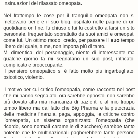
insinuazioni del rilassato omeopata.
Nel frattempo le cose per il tranquillo omeopata non si
mettevano bene e il suo blog, ospitato nelle pagine di un
quotidiano on line, fu chiuso e lui fu costretto a farsi un sito
personale, frequentato soprattutto da suoi amici e omeopati
come lui. Un ottimo modo, credo, per passare il
suo
tempo
libero del quale, a me, non importa più di tanto.
Mi dimenticai del personaggio, niente di interessante ma
qualche giorno fa mi segnalano un suo post, intricato,
complicato e preoccupante.
Il pensiero omeopatico si è fatto molto più ingarbugliato,
psicotico, violento.
Il motivo per cui critico l'omeopatia, come racconta nel post
che mi hanno segnalato, ora sarebbe opposto: non sarebbe
più dovuto alla mia mancanza di pazienti e al mio troppo
tempo libero ma dal fatto che Big Pharma e la plutocrazia
della medicina finanzia, paga, appoggia, le critiche contro
l'omeopatia, un sistema organizzato: l'omeopatia (che
ricordo, sono normali caramelle di zucchero) sarebbe tanto
potente che le multinazionali pagherebbero tante persone