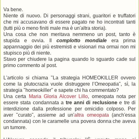
Va bene.
Niente di nuovo. Di personaggi strani, guaritori e truffatori
che mi accusavano di essere pagato ne ho incontrati tanti
(tutti più o meno finiti male ma è un'altra storia).
Una cosa che non meritava nemmeno un post, tanto è
stupida e ovvia. Il
complotto mondiale
era prima
appannaggio dei più estremisti e visionari ma ormai non mi
stupisco più di niente.
Stavo per chiudere la pagina quando lo sguardo cade sul
primo commento al post.
L'articolo si chiama "La strategia HOMEOKILLER ovvero
come la plutocrazia vuole distruggere l’Omeopatia", sì, la
strategia "homeokiller" e sapete chi ha commentato?
Una certa
Maria Gloria Alcover Lillo
, omeopata nota per
essere stata condannata a
tre anni di reclusione
e tre di
interdizione dalla professione per omicidio colposo. Per
aver "curato", assieme ad un'
altra omeopata
(anch'essa
condannata) con le caramelle una povera donna che aveva
un tumore.