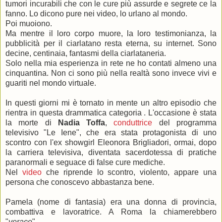
tumori incurabili che con le cure più assurde e segrete ce la
fanno. Lo dicono pure nei video, lo urlano al mondo.
Poi muoiono.
Ma mentre il loro corpo muore, la loro testimonianza, la
pubblicità per il ciarlatano resta eterna, su internet. Sono
decine, centinaia, fantasmi della ciarlataneria.
Solo nella mia esperienza in rete ne ho contati almeno una
cinquantina. Non ci sono più nella realtà sono invece vivi e
guariti nel mondo virtuale.
In questi giorni mi è tornato in mente un altro episodio che
rientra in questa drammatica categoria . L'occasione è stata
la morte di
Nadia Toffa
,
conduttrice
del programma
televisivo "Le Iene", che era stata protagonista di uno
scontro con l'ex showgirl Eleonora Brigliadori, ormai, dopo
la carriera televisiva, diventata sacerdotessa di pratiche
paranormali e seguace di false cure mediche.
Nel
video
che riprende lo scontro, violento, appare una
persona che conoscevo abbastanza bene.
Pamela (nome di fantasia) era una donna di provincia,
combattiva e lavoratrice. A Roma la chiamerebbero
"
verace
".