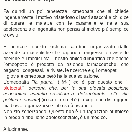
Fa quindi un po' tenerezza l'omeopata che si chiede
ingenuamente il motivo misterioso di tanti attacchi a chi dice
di curare le malattie con le caramelle e nella sua
adolescenziale ingenuità non pensa al motivo più semplice
e ovvio.
E pensate, questo sistema sarebbe organizzato dalle
aziende farmaceutiche che pagano i congressi, le riviste, le
ricerche e i medici ma il nostro amico
dimentica
che anche
l'omeopatia è prodotta da aziende farmaceutiche, che
pagano i congressi, le riviste, le ricerche e gli omeopati.
Il gioviale omeopata però ha la sua soluzione.
L'omeopatia "
fa paura
" (😂) ed è per questo che "
i
plutocrati
" [
persona che, per la sua elevata posizione
economica, esercita un’influenza determinante sulla vita
politica e sociale
] (io sarei uno eh?) la vogliono distruggere
ma basta organizzarsi e tutto sarà ristabilito.
Non sto scherzando. Questo non è un ragazzino brufoloso
in preda a ribellione adolescenziale, è un medico.
Allucinante.