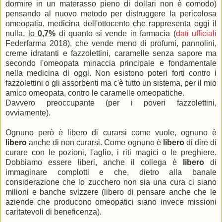
dormire in un materasso pieno di dollari non è comodo)
pensando al nuovo metodo per distruggere la pericolosa
omeopatia, medicina dell'ottocento che rappresenta oggi il
nulla,
lo
0,7%
di quanto si vende in farmacia (
dati ufficiali
Federfarma 2018), che vende meno di profumi, pannolini,
creme idratanti e fazzolettini, caramelle senza sapore ma
secondo l'omeopata minaccia principale e fondamentale
nella medicina di oggi. Non esistono poteri forti contro i
fazzolettini o gli assorbenti ma c'è tutto un sistema, per il mio
amico omeopata, contro le caramelle omeopatiche.
Davvero preoccupante (per i poveri fazzolettini,
ovviamente).
Ognuno però è libero di curarsi come vuole, ognuno è
libero
anche di non curarsi. Come ognuno è
libero
di dire di
curare con le pozioni, l'aglio, i riti magici o le preghiere.
Dobbiamo essere liberi, anche il collega è
libero
di
immaginare complotti e che, dietro alla banale
considerazione che lo zucchero non sia una cura ci siano
milioni e banche svizzere (libero di pensare anche che le
aziende che producono omeopatici siano invece missioni
caritatevoli di beneficenza).