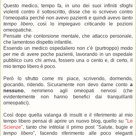
Questo medico, tempo fa, in uno dei suoi infiniti sfoghi
violenti contro il sottoscritto, disse che io scrivevo contro
l'omeopatia perché non avevo pazienti e quindi avevo
tanto
tempo libero
, così lo impiegavo criticando le pozioni
omeopatiche.
Pensate che contorsione mentale, che attacco personale,
che lamentoso dispetto infantile.
Essendo un medico ospedaliero non c'è (purtroppo) modo
per me di avere poche pazienti, lavorando in un ospedale
pubblico curo chi arriva, fossero una o cento e, di certo, il
mio tempo libero è poco.
Però lo sfrutto come mi piace, scrivendo, dormendo,
giocando, ridendo. Sicuramente non devo darne conto
a
nessuno
, nemmeno agli omeopati nervosi (che
evidentemente non hanno benefici dai tranquillanti
omeopatici).
Così dopo quella valanga di insulti e il riferimento al mio
tempo libero pensai di aprire un nuovo blog, quello su "
Le
Scienze
", tanto che intitolai il primo post "Salute, bugie e
tempo libero
", facendo riferimento alle poco eleganti