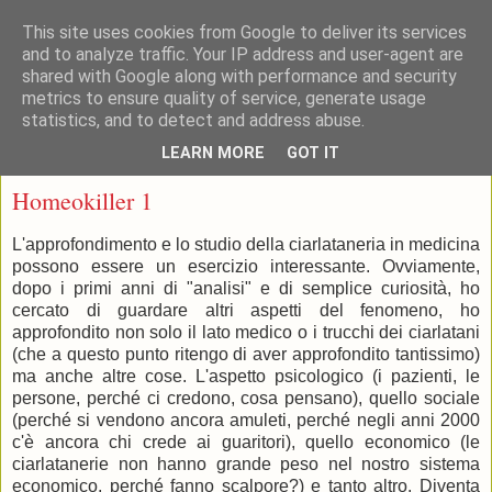
This site uses cookies from Google to deliver its services
and to analyze traffic. Your IP address and user-agent are
shared with Google along with performance and security
metrics to ensure quality of service, generate usage
statistics, and to detect and address abuse.
▼
LEARN MORE
GOT IT
mercoledì 25 settembre 2019
Homeokiller 1
L'approfondimento e lo studio della ciarlataneria in medicina
possono essere un esercizio interessante. Ovviamente,
dopo i primi anni di "analisi" e di semplice curiosità, ho
cercato di guardare altri aspetti del fenomeno, ho
approfondito non solo il lato medico o i trucchi dei ciarlatani
(che a questo punto ritengo di aver approfondito tantissimo)
ma anche altre cose. L'aspetto psicologico (i pazienti, le
persone, perché ci credono, cosa pensano), quello sociale
(perché si vendono ancora amuleti, perché negli anni 2000
c'è ancora chi crede ai guaritori), quello economico (le
ciarlatanerie non hanno grande peso nel nostro sistema
economico, perché fanno scalpore?) e tanto altro. Diventa