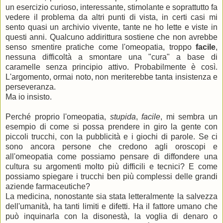
un esercizio curioso, interessante, stimolante e soprattutto fa
vedere il problema da altri punti di vista, in certi casi mi
sento quasi un archivio vivente, tante ne ho lette e viste in
questi anni. Qualcuno addirittura sostiene che non avrebbe
senso smentire pratiche come l'omeopatia, troppo
facile
,
nessuna difficoltà a smontare una "cura" a base di
caramelle senza principio attivo. Probabilmente è così.
L'argomento, ormai noto, non meriterebbe tanta insistenza e
perseveranza.
Ma io insisto.
Perché proprio l'omeopatia,
stupida
,
facile
, mi sembra un
esempio di come si possa prendere in giro la gente con
piccoli trucchi, con la pubblicità e i giochi di parole. Se ci
sono ancora persone che credono agli oroscopi e
all'omeopatia come possiamo pensare di diffondere una
cultura su argomenti molto più difficili e tecnici? E come
possiamo spiegare i trucchi ben più complessi delle grandi
aziende farmaceutiche?
La medicina, nonostante sia stata letteralmente la salvezza
dell'umanità, ha tanti limiti e difetti. Ha il fattore umano che
può inquinarla con la disonestà, la voglia di denaro o