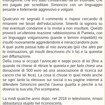
imbroglione, che ero stato condannato da un tribunale, che
ero pagato per screditare Simoncini con un linguaggio
pesante e fortemente aggressivo e volgare.
Qualcuno mi segnalò il commento e risposi cercando di
rimanere nei binari dell'educazione. Smentii la signora su
mie eventuali condanne e la invitai a non insultare. Questo
provocò un'ulteriore reazione rabbiosissima di Pamela, con
un linguaggio volgarissimo (parole e termini irripetibili) mi
insultò nuovamente aggredendomi e minacciandomi pure.
A quel punto passai tutto al mio avvocato (più che altro per
le insinuazioni, gli insulti descrivono chi li fa) e la querelai
per diffamazione.
Della cosa si occupò l'avvocato e seppi poco di lei (fino a
quando mi chiese di ritirare le querela e per farlo chiesi una
donazione di 500 euro ad una associazione di ricerca sul
cancro che lei fece). La cosa si chiuse in quel modo anche
se ogni tanto la ritrovavo sui social o su pagine internet a
difendere Simoncini perché l'aveva guarita e perché a lui
doveva la sua vita. Poi scomparve.
La rividi qualche anno dopo, nel 2016 in televisione, rimasi
abbastanza stupito nel riconoscerla.