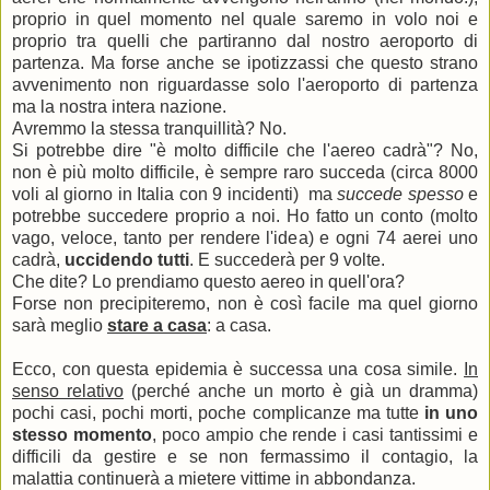
proprio in quel momento nel quale saremo in volo noi e
proprio tra quelli che partiranno dal nostro aeroporto di
partenza. Ma forse anche se ipotizzassi che questo strano
avvenimento non riguardasse solo l'aeroporto di partenza
ma la nostra intera nazione.
Avremmo la stessa tranquillità? No.
Si potrebbe dire "è molto difficile che l'aereo cadrà"? No,
non è più molto difficile, è sempre raro succeda (circa 8000
voli al giorno in Italia con 9 incidenti) ma
succede spesso
e
potrebbe succedere proprio a noi. Ho fatto un conto (molto
vago, veloce, tanto per rendere l'idea) e ogni 74 aerei uno
cadrà,
uccidendo tutti
. E succederà per 9 volte.
Che dite? Lo prendiamo questo aereo in quell'ora?
Forse non precipiteremo, non è così facile ma quel giorno
sarà meglio
stare a casa
: a casa.
Ecco, con questa epidemia è successa una cosa simile.
In
senso relativo
(perché anche un morto è già un dramma)
pochi casi, pochi morti, poche complicanze ma tutte
in uno
stesso momento
, poco ampio che rende i casi tantissimi e
difficili da gestire e se non fermassimo il contagio, la
malattia continuerà a mietere vittime in abbondanza.