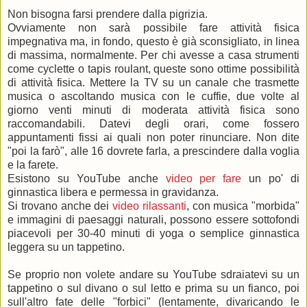
Non bisogna farsi prendere dalla pigrizia.
Ovviamente non sarà possibile fare attività fisica
impegnativa ma, in fondo, questo è già sconsigliato, in linea
di massima, normalmente. Per chi avesse a casa strumenti
come cyclette o tapis roulant, queste sono ottime possibilità
di attività fisica. Mettere la TV su un canale che trasmette
musica o ascoltando musica con le cuffie, due volte al
giorno venti minuti di moderata attività fisica sono
raccomandabili. Datevi degli orari, come fossero
appuntamenti fissi ai quali non poter rinunciare. Non dite
"poi la farò", alle 16 dovrete farla, a prescindere dalla voglia
e la farete.
Esistono su YouTube anche
video per fare
un po' di
ginnastica libera e permessa in gravidanza.
Si trovano anche dei
video rilassanti
, con musica "morbida"
e immagini di paesaggi naturali, possono essere sottofondi
piacevoli per 30-40 minuti di yoga o semplice ginnastica
leggera su un tappetino.
Se proprio non volete andare su YouTube sdraiatevi su un
tappetino o sul divano o sul letto e prima su un fianco, poi
sull'altro fate delle "forbici" (lentamente, divaricando le