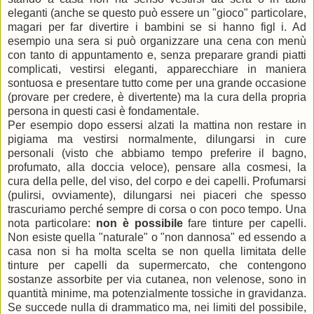
eleganti (anche se questo può essere un "gioco" particolare,
magari per far divertire i bambini se si hanno figl i. Ad
esempio una sera si può organizzare una cena con menù
con tanto di appuntamento e, senza preparare grandi piatti
complicati, vestirsi eleganti, apparecchiare in maniera
sontuosa e presentare tutto come per una grande occasione
(provare per credere, è divertente) ma la cura della propria
persona in questi casi è fondamentale.
Per esempio dopo essersi alzati la mattina non restare in
pigiama ma vestirsi normalmente, dilungarsi in cure
personali (visto che abbiamo tempo preferire il bagno,
profumato, alla doccia veloce), pensare alla cosmesi, la
cura della pelle, del viso, del corpo e dei capelli. Profumarsi
(pulirsi, ovviamente), dilungarsi nei piaceri che spesso
trascuriamo perché sempre di corsa o con poco tempo. Una
nota particolare:
non è possibile
fare tinture per capelli.
Non esiste quella "naturale" o "non dannosa" ed essendo a
casa non si ha molta scelta se non quella limitata delle
tinture per capelli da supermercato, che contengono
sostanze assorbite per via cutanea, non velenose, sono in
quantità minime, ma potenzialmente tossiche in gravidanza.
Se succede nulla di drammatico ma, nei limiti del possibile,