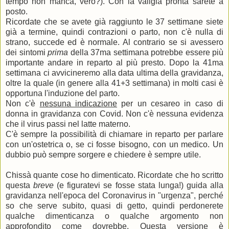
tempo non manca, vero?). Con la valigia pronta sarete a
posto.
Ricordate che se avete già raggiunto le 37 settimane siete
già a termine, quindi contrazioni o parto, non c'è nulla di
strano, succede ed è normale. Al contrario se si avessero
dei sintomi
prima
della 37ma settimana potrebbe essere più
importante andare in reparto al più presto. Dopo la 41ma
settimana ci avvicineremo alla data ultima della gravidanza,
oltre la quale (in genere alla 41+3 settimana) in molti casi è
opportuna l'induzione del parto.
Non c'è
nessuna indicazione
per un cesareo in caso di
donna in gravidanza con Covid. Non c'è nessuna evidenza
che il virus passi nel latte materno.
C'è sempre la possibilità di chiamare in reparto per parlare
con un'ostetrica o, se ci fosse bisogno, con un medico. Un
dubbio può sempre sorgere e chiedere è sempre utile.
Chissà quante cose ho dimenticato. Ricordate che ho scritto
questa
breve
(e figuratevi se fosse stata lunga!) guida alla
gravidanza nell'epoca del Coronavirus in "urgenza", perché
so che serve subito, quasi di getto, quindi perdonerete
qualche dimenticanza o qualche argomento non
approfondito come dovrebbe. Questa versione è