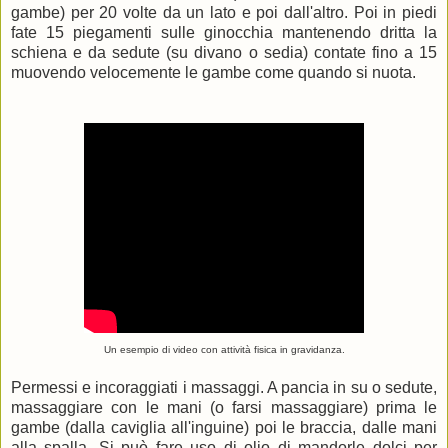
gambe) per 20 volte da un lato e poi dall'altro. Poi in piedi
fate 15 piegamenti sulle ginocchia mantenendo dritta la
schiena e da sedute (su divano o sedia) contate fino a 15
muovendo velocemente le gambe come quando si nuota.
Un esempio di video con attività fisica in gravidanza.
Permessi e incoraggiati i massaggi. A pancia in su o sedute,
massaggiare con le mani (o farsi massaggiare) prima le
gambe (dalla caviglia all'inguine) poi le braccia, dalle mani
alla spalla. Si può fare uso di olio di mandorle dolci per