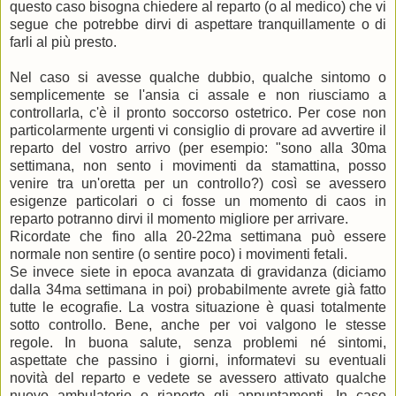
questo caso bisogna chiedere al reparto (o al medico) che vi
segue che potrebbe dirvi di aspettare tranquillamente o di
farli al più presto.
Nel caso si avesse qualche dubbio, qualche sintomo o
semplicemente se l'ansia ci assale e non riusciamo a
controllarla, c'è il pronto soccorso ostetrico. Per cose non
particolarmente urgenti vi consiglio di provare ad avvertire il
reparto del vostro arrivo (per esempio: "sono alla 30ma
settimana, non sento i movimenti da stamattina, posso
venire tra un'oretta per un controllo?) così se avessero
esigenze particolari o ci fosse un momento di caos in
reparto potranno dirvi il momento migliore per arrivare.
Ricordate che fino alla 20-22ma settimana può essere
normale non sentire (o sentire poco) i movimenti fetali.
Se invece siete in epoca avanzata di gravidanza (diciamo
dalla 34ma settimana in poi) probabilmente avrete già fatto
tutte le ecografie. La vostra situazione è quasi totalmente
sotto controllo. Bene, anche per voi valgono le stesse
regole. In buona salute, senza problemi né sintomi,
aspettate che passino i giorni, informatevi su eventuali
novità del reparto e vedete se avessero attivato qualche
nuovo ambulatorio o riaperto gli appuntamenti. In caso