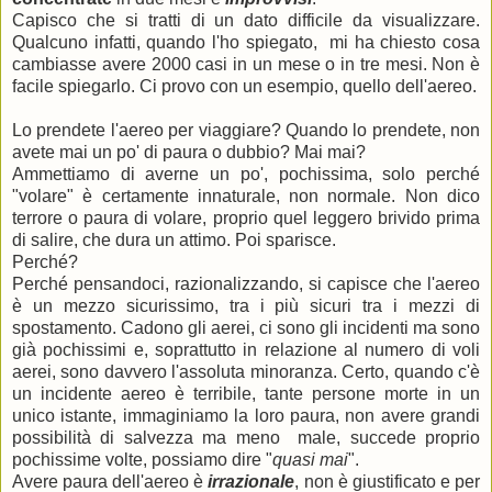
Capisco che si tratti di un dato difficile da visualizzare.
Qualcuno infatti, quando l'ho spiegato, mi ha chiesto cosa
cambiasse avere 2000 casi in un mese o in tre mesi. Non è
facile spiegarlo. Ci provo con un esempio, quello dell'aereo.
Lo prendete l'aereo per viaggiare? Quando lo prendete, non
avete mai un po' di paura o dubbio? Mai mai?
Ammettiamo di averne un po', pochissima, solo perché
"volare" è certamente innaturale, non normale. Non dico
terrore o paura di volare, proprio quel leggero brivido prima
di salire, che dura un attimo. Poi sparisce.
Perché?
Perché pensandoci, razionalizzando, si capisce che l'aereo
è un mezzo sicurissimo, tra i più sicuri tra i mezzi di
spostamento. Cadono gli aerei, ci sono gli incidenti ma sono
già pochissimi e, soprattutto in relazione al numero di voli
aerei, sono davvero l'assoluta minoranza. Certo, quando c'è
un incidente aereo è terribile, tante persone morte in un
unico istante, immaginiamo la loro paura, non avere grandi
possibilità di salvezza ma meno male, succede proprio
pochissime volte, possiamo dire "
quasi mai
".
Avere paura dell'aereo è
irrazionale
, non è giustificato e per