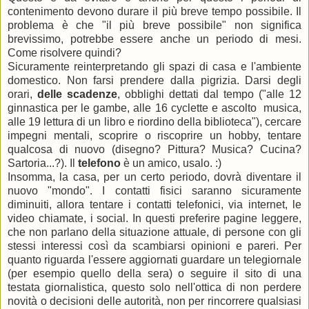
contenimento devono durare il più breve tempo possibile. Il
problema è che "il più breve possibile" non significa
brevissimo, potrebbe essere anche un periodo di mesi.
Come risolvere quindi?
Sicuramente reinterpretando gli spazi di casa e l'ambiente
domestico. Non farsi prendere dalla pigrizia. Darsi degli
orari,
delle scadenze
, obblighi dettati dal tempo ("alle 12
ginnastica per le gambe, alle 16 cyclette e ascolto musica,
alle 19 lettura di un libro e riordino della biblioteca"), cercare
impegni mentali, scoprire o riscoprire un hobby, tentare
qualcosa di nuovo (disegno? Pittura? Musica? Cucina?
Sartoria...?). Il
telefono
è un amico, usalo. :)
Insomma, la casa, per un certo periodo, dovrà diventare il
nuovo "mondo". I contatti fisici saranno sicuramente
diminuiti, allora tentare i contatti telefonici, via internet, le
video chiamate, i social. In questi preferire pagine leggere,
che non parlano della situazione attuale, di persone con gli
stessi interessi così da scambiarsi opinioni e pareri. Per
quanto riguarda l'essere aggiornati guardare un telegiornale
(per esempio quello della sera) o seguire il sito di una
testata giornalistica, questo solo nell'ottica di non perdere
novità o decisioni delle autorità, non per rincorrere qualsiasi