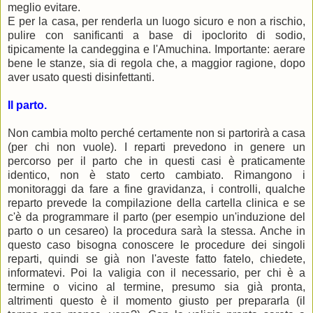
meglio evitare.
E per la casa, per renderla un luogo sicuro e non a rischio,
pulire con sanificanti a base di ipoclorito di sodio,
tipicamente la candeggina e l'Amuchina. Importante: aerare
bene le stanze, sia di regola che, a maggior ragione, dopo
aver usato questi disinfettanti.
Il parto.
Non cambia molto perché certamente non si partorirà a casa
(per chi non vuole). I reparti prevedono in genere un
percorso per il parto che in questi casi è praticamente
identico, non è stato certo cambiato. Rimangono i
monitoraggi da fare a fine gravidanza, i controlli, qualche
reparto prevede la compilazione della cartella clinica e se
c'è da programmare il parto (per esempio un'induzione del
parto o un cesareo) la procedura sarà la stessa. Anche in
questo caso bisogna conoscere le procedure dei singoli
reparti, quindi se già non l'aveste fatto fatelo, chiedete,
informatevi. Poi la valigia con il necessario, per chi è a
termine o vicino al termine, presumo sia già pronta,
altrimenti questo è il momento giusto per prepararla (il