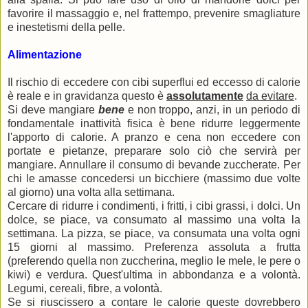
favorire il massaggio e, nel frattempo, prevenire smagliature
e inestetismi della pelle.
Alimentazione
Il rischio di eccedere con cibi superflui ed eccesso di calorie
è reale e in gravidanza questo è
assolutamente
da evitare
.
Si deve mangiare
bene
e non troppo, anzi, in un periodo di
fondamentale inattività fisica è bene ridurre leggermente
l'apporto di calorie. A pranzo e cena non eccedere con
portate e pietanze, preparare solo ciò che servirà per
mangiare. Annullare il consumo di bevande zuccherate. Per
chi le amasse concedersi un bicchiere (massimo due volte
al giorno) una volta alla settimana.
Cercare di ridurre i condimenti, i fritti, i cibi grassi, i dolci. Un
dolce, se piace, va consumato al massimo una volta la
settimana. La pizza, se piace, va consumata una volta ogni
15 giorni al massimo. Preferenza assoluta a frutta
(preferendo quella non zuccherina, meglio le mele, le pere o
kiwi) e verdura. Quest'ultima in abbondanza e a volontà.
Legumi, cereali, fibre, a volontà.
Se si riuscissero a contare le calorie queste dovrebbero