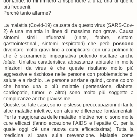
domande. Io mi limiterò a rispondere a una, una di quelle
più frequenti.
Perché tanto allarme?
La malattia (Covid-19) causata da questo virus (SARS-Cov-
2) è una malattia in linea di massima non grave. Causa
sintomi simil influenzali (rinite, febbre, sintomi
gastrointestinali, sintomi respiratori) che però
possono
diventare
molto gravi
fino a complicarsi con una polmonite
che è sicuramente impegnativa potendo risultare anche
letale
. Un'altra caratteristica abbastanza abituale in molte
infezioni da virus è che queste risultano molto più
aggressive e rischiose nelle persone con problematiche di
salute e a rischio. Le persone anziane quindi, come coloro
che hanno una o più malattie (ipertensione, diabete,
cardiopatie, tumori e altro) sono molto più soggette a
complicanze anche gravissime.
Queste, se fate caso, sono le stesse preoccupazioni di tante
altre malattie infettive, con alcune differenze fondamentali.
Per la maggioranza delle malattie infettive non ci sono molte
cure efficaci (fanno eccezione l'AIDS e l'epatite C, per la
quale oggi c'è una nuova cura efficacissima). Tutta la
medicina si basa sulla prevenzione. Malattie come