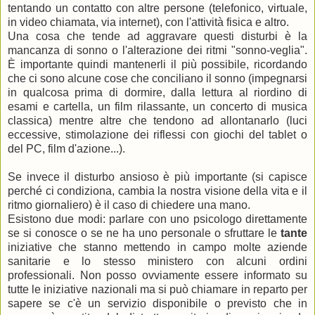
tentando un contatto con altre persone (telefonico, virtuale,
in video chiamata, via internet), con l'attività fisica e altro.
Una cosa che tende ad aggravare questi disturbi è la
mancanza di sonno o l'alterazione dei ritmi "sonno-veglia".
È importante quindi mantenerli il più possibile, ricordando
che ci sono alcune cose che conciliano il sonno (impegnarsi
in qualcosa prima di dormire, dalla lettura al riordino di
esami e cartella, un film rilassante, un concerto di musica
classica) mentre altre che tendono ad allontanarlo (luci
eccessive, stimolazione dei riflessi con giochi del tablet o
del PC, film d'azione...).
Se invece il disturbo ansioso è più importante (si capisce
perché ci condiziona, cambia la nostra visione della vita e il
ritmo giornaliero) è il caso di chiedere una mano.
Esistono due modi: parlare con uno psicologo direttamente
se si conosce o se ne ha uno personale o sfruttare le
tante
iniziative che stanno mettendo in campo molte aziende
sanitarie e lo stesso ministero con alcuni ordini
professionali. Non posso ovviamente essere informato su
tutte le iniziative nazionali ma si può chiamare in reparto per
sapere se c'è un servizio disponibile o previsto che in