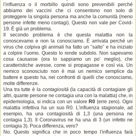
l'influenza o il morbillo quindi sono prevenibili perché
abbiamo dei vaccini che ci consentono non solo di
proteggere la singola persona ma anche la comunità (meno
persone infette meno contagi). Questo non vale per Covid-
19. È già un problema.
Il secondo problema è che questa malattia non la
conoscevamo e non la conosciamo. È arrivata perché un
virus che colpiva gli animali ha fatto un "salto" e ha iniziato
a colpire l'uomo. Questo lo rende subdolo. Non sapevamo
cosa causasse (ora lo sappiamo un po' meglio), che
caratteristiche avesse, come si propagasse e così via. Un
nemico sconosciuto non è mai un nemico semplice da
battere e questo ha, nei confronti di quelli che conosciamo,
molte differenze.
Una tra tutte è la
contagiosità
(la capacità di contagiare gli
altri, quante persone ne contagia una con la malattia) che, in
epidemiologia, si indica con un valore
R0
(erre zero). Ogni
malattia infettiva ha un suo R0. L'influenza stagionale, ad
esempio, ha una contagiosità di 1,3 (una persona ne
contagia 1,3). Il Coronavirus ne ha una di 3 (un infetto ne
contagia 3). Poca differenza, vero?
No. Questo significa che in poco tempo l'influenza farà