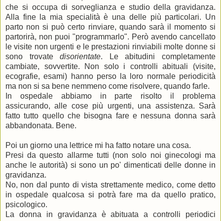
che si occupa di sorveglianza e studio della gravidanza.
Alla fine la mia specialità è una delle più particolari. Un
parto non si può certo rinviare, quando sarà il momento si
partorirà, non puoi "programmarlo". Però avendo cancellato
le visite non urgenti e le prestazioni rinviabili molte donne si
sono trovate
disorientate
. Le abitudini completamente
cambiate, sovvertite. Non solo i controlli abituali (visite,
ecografie, esami) hanno perso la loro normale periodicità
ma non si sa bene nemmeno come risolvere, quando farle.
In ospedale abbiamo in parte risolto il problema
assicurando, alle cose più urgenti, una assistenza. Sarà
fatto tutto quello che bisogna fare e nessuna donna sarà
abbandonata. Bene.
Poi un giorno una lettrice mi ha fatto notare una cosa.
Presi da questo allarme tutti (non solo noi ginecologi ma
anche le autorità) si sono un po' dimenticati delle donne in
gravidanza.
No, non dal punto di vista strettamente medico, come detto
in ospedale qualcosa si potrà fare ma da quello pratico,
psicologico.
La donna in gravidanza è abituata a controlli periodici