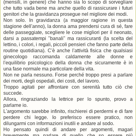
(mensili, in genere) che hanno sia lo scopo di sorvegliare
che tutto vada bene ma anche quello di rassicurare i futuri
genitori che la gravidanza prosegue nel migliore dei modi.
Non solo. In gravidanza (a maggior ragione in questa
stagione dell'anno), la donna ama prendersi cura di sé, fare
delle passeggiate, scegliere le cose migliori per il neonato,
darsi a passatempi "banali" ma rassicuranti (la scelta del
lettino, i colori, i regali, piccoli pensieri che fanno parte della
routine quotidiana). C'è anche l'attività fisica che qualsiasi
ginecologo raccomanda caldamente alle donne e
l'equilibrio psicologico della donna che sicuramente è in
una fase normale ma particolare della vita.
Non ne parla nessuno. Forse perché troppo presi a parlare
dei morti, degli ospedali, dei costi, del lavoro.
Troppo agitati per affrontare con serenità tutto ciò che
succede.
Allora, ringraziando la lettrice per lo spunto, provo a
parlarne io.
L'argomento sarebbe infinito, rischierei di perdermi e di fare
perdere chi legge. Io preferisco essere pratico, non
dilungarmi con informazioni inutili e andare al sodo.
Ho pensato quindi di andare per argomenti, magari
brevemente ma parlare di quello che so essere più