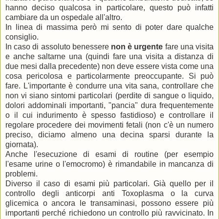
hanno deciso qualcosa in particolare, questo può infatti
cambiare da un ospedale all'altro.
In linea di massima però mi sento di poter dare qualche
consiglio.
In caso di assoluto benessere
non è urgente
fare una visita
e anche saltarne una (quindi fare una visita a distanza di
due mesi dalla precedente) non deve essere vista come una
cosa pericolosa e particolarmente preoccupante. Si può
fare. L'importante è condurre una vita sana, controllare che
non vi siano sintomi particolari (perdite di sangue o liquido,
dolori addominali importanti, "pancia" dura frequentemente
o il cui indurimento è spesso fastidioso) e controllare il
regolare procedere dei movimenti fetali (non c'è un numero
preciso, diciamo almeno una decina sparsi durante la
giornata).
Anche l'esecuzione di esami di routine (per esempio
l'esame urine o l'emocromo) è rimandabile in mancanza di
problemi.
Diverso il caso di esami più particolari. Già quello per il
controllo degli anticorpi anti Toxoplasma o la curva
glicemica o ancora le transaminasi, possono essere più
importanti perché richiedono un controllo più ravvicinato. In