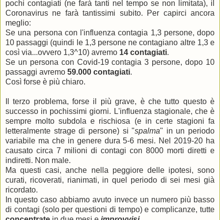
pochi contagiati (ne farà tanti nel tempo se non limitata), il
Coronavirus ne farà tantissimi subito. Per capirci ancora
meglio:
Se una persona con l'influenza contagia 1,3 persone, dopo
10 passaggi (quindi le 1,3 persone ne contagiano altre 1,3 e
così via...ovvero 1,3^10) avremo
14 contagiati
.
Se un persona con Covid-19 contagia 3 persone, dopo 10
passaggi avremo
59.000 contagiati
.
Così forse è più chiaro.
Il terzo problema, forse il più grave, è che tutto questo è
successo in pochissimi giorni. L'influenza stagionale, che è
sempre molto subdola e rischiosa (e in certe stagioni fa
letteralmente strage di persone) si "
spalma
" in un periodo
variabile ma che in genere dura 5-6 mesi. Nel 2019-20 ha
causato circa 7 milioni di contagi con 8000 morti diretti e
indiretti. Non male.
Ma questi casi, anche nella peggiore delle ipotesi, sono
curati, ricoverati, rianimati, in quel periodo di sei mesi già
ricordato.
In questo caso abbiamo avuto invece un numero più basso
di contagi (solo per questioni di tempo) e complicanze, tutte
concentrate
in due mesi e
improvvisi
.