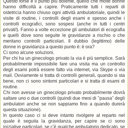
Questo forse è il punto più dolente, quello che molte donne
hanno difficoltà a capire. Praticamente tutti i reparti di
ostetricia hanno chiuso ogni attività ambulatoriale, quindi le
visite di routine, i controlli degli esami e spesso anche i
controlli ecografici, sono sospesi (anche in tutti i centri
privati!). Fanno a volte eccezione gli ambulatori di ecografia
e quelli dove sono seguite le gravidanze a rischio o che
meritano controlli particolari. Il dubbio (legittimo) delle
donne in gravidanza a questo punto è: è ora?
Ci sono alcune soluzioni.
Per chi ha un ginecologo privato la via è più semplice. Sarà
probabilmente impossibile fare una visita ma un controllo
degli esami potrà essere fatto via internet, via Skype o via
mail. Ovviamente si tratta di controlli generali, quando si sta
bene, non ci sono sintomi particolari e si tratta di esami di
routine.
Chi non avesse un ginecologo privato probabilmente dovrà
saltare uno o due controlli (quindi due mesi di "pausa" degli
ambulatori anche se non sappiamo fino a quando durerà
questa situazione).
In questo caso ci si deve intanto rivolgere al reparto nel
quale è seguita la gravidanza, per capire se ci sono
iniziative particolari, se c'è qualche ambulatorio dedicato, se