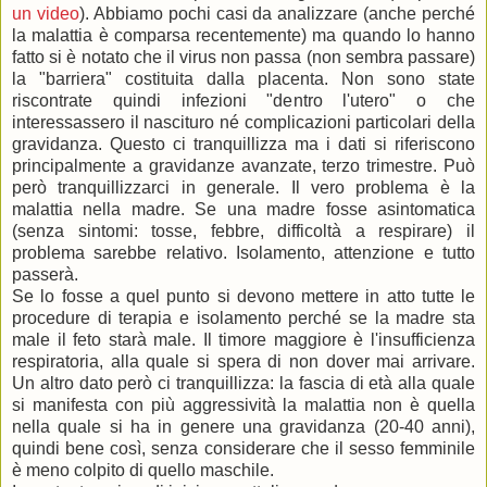
un video
). Abbiamo pochi casi da analizzare (anche perché
la malattia è comparsa recentemente) ma quando lo hanno
fatto si è notato che il virus non passa (non sembra passare)
la "barriera" costituita dalla placenta. Non sono state
riscontrate quindi infezioni "dentro l'utero" o che
interessassero il nascituro né complicazioni particolari della
gravidanza. Questo ci tranquillizza ma i dati si riferiscono
principalmente a gravidanze avanzate, terzo trimestre. Può
però tranquillizzarci in generale. Il vero problema è la
malattia nella madre. Se una madre fosse asintomatica
(senza sintomi: tosse, febbre, difficoltà a respirare) il
problema sarebbe relativo. Isolamento, attenzione e tutto
passerà.
Se lo fosse a quel punto si devono mettere in atto tutte le
procedure di terapia e isolamento perché se la madre sta
male il feto starà male. Il timore maggiore è l'insufficienza
respiratoria, alla quale si spera di non dover mai arrivare.
Un altro dato però ci tranquillizza: la fascia di età alla quale
si manifesta con più aggressività la malattia non è quella
nella quale si ha in genere una gravidanza (20-40 anni),
quindi bene così, senza considerare che il sesso femminile
è meno colpito di quello maschile.