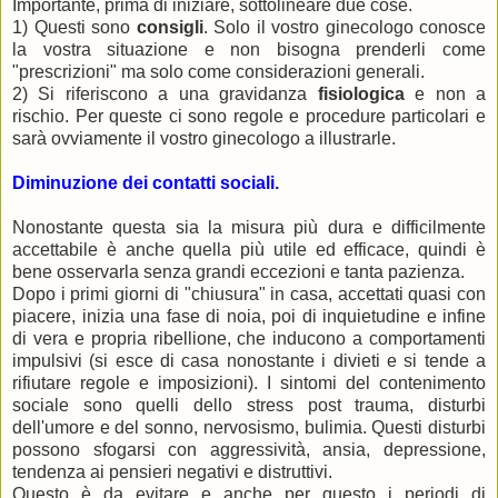
Importante, prima di iniziare, sottolineare due cose.
1) Questi sono
consigli
. Solo il vostro ginecologo conosce
la vostra situazione e non bisogna prenderli come
"prescrizioni" ma solo come considerazioni generali.
2) Si riferiscono a una gravidanza
fisiologica
e non a
rischio. Per queste ci sono regole e procedure particolari e
sarà ovviamente il vostro ginecologo a illustrarle.
Diminuzione dei contatti sociali.
Nonostante questa sia la misura più dura e difficilmente
accettabile è anche quella più utile ed efficace, quindi è
bene osservarla senza grandi eccezioni e tanta pazienza.
Dopo i primi giorni di "chiusura" in casa, accettati quasi con
piacere, inizia una fase di noia, poi di inquietudine e infine
di vera e propria ribellione, che inducono a comportamenti
impulsivi (si esce di casa nonostante i divieti e si tende a
rifiutare regole e imposizioni). I sintomi del contenimento
sociale sono quelli dello stress post trauma, disturbi
dell'umore e del sonno, nervosismo, bulimia. Questi disturbi
possono sfogarsi con aggressività, ansia, depressione,
tendenza ai pensieri negativi e distruttivi.
Questo è da evitare e anche per questo i periodi di