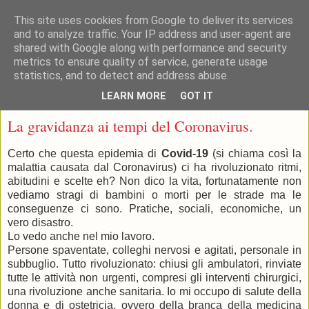
This site uses cookies from Google to deliver its services
and to analyze traffic. Your IP address and user-agent are
shared with Google along with performance and security
metrics to ensure quality of service, generate usage
statistics, and to detect and address abuse.
▼
LEARN MORE
GOT IT
mercoledì 25 marzo 2020
La gravidanza ai tempi del Coronavirus.
Certo che questa epidemia di
Covid-19
(si chiama così la
malattia causata dal Coronavirus) ci ha rivoluzionato ritmi,
abitudini e scelte eh? Non dico la vita, fortunatamente non
vediamo stragi di bambini o morti per le strade ma le
conseguenze ci sono. Pratiche, sociali, economiche, un
vero disastro.
Lo vedo anche nel mio lavoro.
Persone spaventate, colleghi nervosi e agitati, personale in
subbuglio. Tutto rivoluzionato: chiusi gli ambulatori, rinviate
tutte le attività non urgenti, compresi gli interventi chirurgici,
una rivoluzione anche sanitaria. Io mi occupo di salute della
donna e di ostetricia, ovvero della branca della medicina