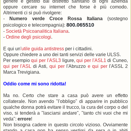
genere è gestito dal distretto sanitario di ogni azienda
oppure cercare su internet che forse è più comodo.
Altrimenti ci si può rivolgere:
-
Numero verde Croce Rossa Italiana
(sostegno
800.065510
psicologico e telecompagnia):
-
Società Psicoanalitica Italiana
.
-
Ordine degli psicologi
.
E qui un'
utile guida antistress
per i cittadini.
Oppure chiedere a uno dei tanti servizi delle varie ULSS.
Per esempio
qui per l'ASL3
ligure,
qui per l'ASL1
di Cuneo,
qui per l'ASL
di Asti,
qui per
l'Abruzzo
e qui per
l'ASSL 2
Marca Trevigiana.
Oddio come mi sono ridotta!
Ma no. Certo che stare a casa può avere un effetto
collaterale. Non avendo "l'obbligo" di apparire in pubblico
qualche donna potrà evitare il trucco, la cura del corpo o del
viso, si tenderà a "lasciarsi andare", "tanto chi vuoi che mi
veda":
errore
!
Non bisogna cadere in questo circolo vizioso. Ovviamente
stando a casa non ha senso vestirsi da sera o in abiti