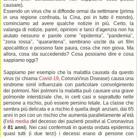
causare).
Essendo un virus che si diffonde ormai da settimane (prima
in una regione confinata, la Cina, poi in tutto il mondo),
cominciamo ad avere qualche notizie in più. Certo, la
valanga di notizie, pareri, opinioni e lanci d'agenzia non ha
aiutato nessuno e parole come "epidemia", "pandemia",
"zona rossa", "quarantena", sembrano uscite da un film
apocalittico e possono fare paura, cosa che non giova. Ma
allora, cosa sta succedendo? Cosa possiamo dire e cosa
sappiamo oggi?
Sappiamo per esempio che la malattia causata da questo
virus (si chiama
Covid-19
, CoronaVirus Disease) causa una
sindrome simil influenzale con particolare coinvolgimento
dei polmoni. Nei polmoni la malattia può causare una grave
polmonite interstiziale che, in certi casi e soprattutto nelle
persone a rischio, può essere persino letale. La classe che
sembra più delicata e a rischio è quella degli anziani, dai 65
anni in poi con un rischio che aumenta parallelamente al'età
(l'
età media
del decesso dei pazienti positivi al Coronavirus
è
81 anni
). Nei casi confermati in questa ondata epidemica
quasi tutti (i due terzi) i decessi erano di persone con