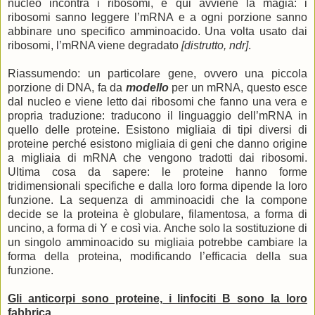
nucleo incontra i ribosomi, e qui avviene la magia: i
ribosomi sanno leggere l’mRNA e a ogni porzione sanno
abbinare uno specifico amminoacido. Una volta usato dai
ribosomi, l’mRNA viene degradato
[distrutto, ndr]
.
Riassumendo: un particolare gene, ovvero una piccola
porzione di DNA, fa da
modello
per un mRNA, questo esce
dal nucleo e viene letto dai ribosomi che fanno una vera e
propria traduzione: traducono il linguaggio dell’mRNA in
quello delle proteine. Esistono migliaia di tipi diversi di
proteine perché esistono migliaia di geni che danno origine
a migliaia di mRNA che vengono tradotti dai ribosomi.
Ultima cosa da sapere: le proteine hanno forme
tridimensionali specifiche e dalla loro forma dipende la loro
funzione. La sequenza di amminoacidi che la compone
decide se la proteina è globulare, filamentosa, a forma di
uncino, a forma di Y e così via. Anche solo la sostituzione di
un singolo amminoacido su migliaia potrebbe cambiare la
forma della proteina, modificando l’efficacia della sua
funzione.
Gli anticorpi sono proteine, i linfociti B sono la loro
fabbrica.