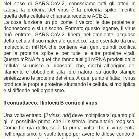
Nel caso di SARS-CoV-2, conosciamo tutti gli attori in
causa: la proteina del virus è la proteina spike, mentre
quella della cellula è chiamata recettore ACE-2.
La cosa funziona un po’ come il velcro: le due proteine si
riconoscono e si uniscono. Formato questo legame, il virus
può entrare. SARS-CoV-2 libera nell’ambiente acquoso
della cellula il suo materiale genetico, rappresentato da una
molecola di mRNA che contiene vari geni, quindi codifica
per la proteina spike e per tutte le altre proteine virali.
Questo mRNA fa quel che fanno tutti gli mRNA prodotti dalla
cellula: si unisce ai ribosomi che, ciechi all’origine del
filamento e obbedienti alla loro natura, su quello stampo
sintetizzano le proteine del virus. A quel punto è fatta: il virus
produce le proprie proteine sfruttando la cellula, si moltiplica
e si diffonde nell’organismo.
Il contrattacco. I linfociti B contro il virus
Una volta entrato, [
il virus, ndr
] deve moltiplicarsi quanto più
gli è possibile prima che il sistema immunitario reagisca.
Come ho già detto, se è la prima volta che il virus entra
nell’organismo, ci vuole tempo per avere le difese contro di