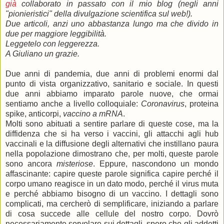
già
collaborato in passato con il mio blog (negli anni
"pionieristici" della divulgazione scientifica sul web!).
Due articoli, anzi uno abbastanza lungo ma che divido in
due per maggiore leggibilità.
Leggetelo con leggerezza.
A Giuliano un grazie.
Due anni di pandemia, due anni di problemi enormi dal
punto di vista organizzativo, sanitario e sociale. In questi
due anni abbiamo imparato parole nuove, che ormai
sentiamo anche a livello colloquiale:
Coronavirus
, proteina
spike, anticorpi,
vaccino a mRNA
.
Molti sono abituati a sentire parlare di queste cose, ma la
diffidenza che si ha verso i vaccini, gli attacchi agli hub
vaccinali e la diffusione degli alternativi che instillano paura
nella popolazione dimostrano che, per molti, queste parole
sono ancora
misteriose
. Eppure, nascondono un mondo
affascinante: capire queste parole significa capire perché il
corpo umano reagisce in un dato modo, perché il virus muta
e perché abbiamo bisogno di un vaccino. I dettagli sono
complicati, ma cercherò di semplificare, iniziando a parlare
di cosa succede alle cellule del nostro corpo. Dovrò
necessariamente sorvolare sui dettagli, spero che gli addetti