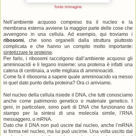
fonte immagine
Nell’ambiente acquoso compreso tra il nucleo e la
membrana esterna avviene la maggior parte delle cose che
avvengono in una cellula. Ad esempio, qui troviamo i
ribosomi
, che sono organelli dalla struttura piuttosto
complicata e che hanno un compito molto importante:
sintetizzare le proteine
.
Per farlo, i ribosomi raccolgono dall’ambiente acquoso gli
amminoacidi e li legano insieme: una proteina è infatti una
catena di centinaia, a volte migliaia di amminoacidi.
Come fa il ribosoma a sapere quale amminoacido va messo
in quel dato punto della proteina? Ora ci arriviamo.
Nel nucleo della cellula risiede il DNA, che tutti conosciamo
anche come patrimonio genetico o materiale genetico. I
geni, in particolare, sono parti di DNA che funzionano da
stampo per la sintesi di una molecola simile, l’RNA
messaggero, o mRNA.
Dato che il DNA non può uscire dal nucleo, anche l’mRNA
si forma nel nucleo, ma lui può uscirne. Una volta uscito dal