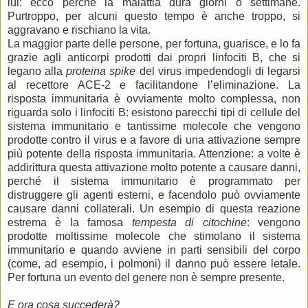
lui: ecco perché la malattia dura giorni o settimane.
Purtroppo, per alcuni questo tempo è anche troppo, si
aggravano e rischiano la vita.
La maggior parte delle persone, per fortuna, guarisce, e lo fa
grazie agli anticorpi prodotti dai propri linfociti B, che si
legano alla
proteina spike
del virus impedendogli di legarsi
al recettore ACE-2 e facilitandone l’eliminazione. La
risposta immunitaria è ovviamente molto complessa, non
riguarda solo i linfociti B: esistono parecchi tipi di cellule del
sistema immunitario e tantissime molecole che vengono
prodotte contro il virus e a favore di una attivazione sempre
più potente della risposta immunitaria. Attenzione: a volte è
addirittura questa attivazione molto potente a causare danni,
perché il sistema immunitario è programmato per
distruggere gli agenti esterni, e facendolo può ovviamente
causare danni collaterali. Un esempio di questa reazione
estrema è la famosa
tempesta di citochine
: vengono
prodotte moltissime molecole che stimolano il sistema
immunitario e quando avviene in parti sensibili del corpo
(come, ad esempio, i polmoni) il danno può essere letale.
Per fortuna un evento del genere non è sempre presente.
E ora cosa succederà?