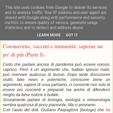
This site uses cookies from Google to deliver its services
and to analyze traffic. Your IP address and user-agent are
shared with Google along with performance and security
metrics to ensure quality of service, generate usage
statistics, and to detect and address abuse.
▼
LEARN MORE
GOT IT
venerdì 18 marzo 2022
Coronavirus, vaccini e immunità: saperne un
po' di più (Parte I).
Certo che parlare ancora di pandemia può essere noioso,
capisco. Però è un argomento che, trattato spesso male,
può riservare qualcosa di buono. Dopo tante discussioni
inutili, fake news e polemiche, conoscere bene un
argomento, sapere di cosa parliamo, ci consente non solo di
essere più coscienti e preparati ma anche di difenderci
meglio da false notizie e bufale.
Sicuramente parlare di biologia, virologia o immunologia
sembra qualcosa di poco piacevole. Ma ci proviamo.
Con l'aiuto del dott. Giuliano Parpaglioni (biologo) che
ha