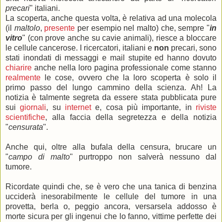
precari
" italiani.
La scoperta, anche questa volta, è relativa ad una molecola
(il
maltolo
,
presente
per esempio nel malto) che, sempre "
in
vitro
" (con prove anche su cavie animali), riesce a bloccare
le cellule cancerose. I ricercatori, italiani e
non
precari, sono
stati inondati di messaggi e mail stupite ed hanno dovuto
chiarire
anche nella loro pagina professionale come stanno
realmente
le cose, ovvero che la loro scoperta è solo il
primo passo del lungo cammino della scienza. Ah! La
notizia è talmente segreta da essere stata pubblicata pure
sui
giornali
, su
internet
e, cosa più importante, in
riviste
scientifiche
, alla faccia della segretezza e della notizia
"
censurata
".
Anche qui, oltre alla bufala della censura, brucare un
"
campo di malto
" purtroppo non salverà nessuno dal
tumore.
Ricordate quindi che, se è vero che una tanica di benzina
ucciderà inesorabilmente le cellule del tumore in una
provetta, berla o, peggio ancora, versarsela addosso è
morte sicura per gli ingenui che lo fanno, vittime perfette dei