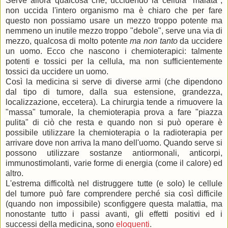
Serve allora qualcosa che, uccidendo la cellula "malata",
non uccida l'intero organismo ma è chiaro che per fare
questo non possiamo usare un mezzo troppo potente ma
nemmeno un inutile mezzo troppo "debole", serve una via di
mezzo, qualcosa di molto potente
ma non tanto
da uccidere
un uomo. Ecco che nascono i chemioterapici: talmente
potenti e tossici per la cellula, ma non sufficientemente
tossici da uccidere un uomo.
Così la medicina si serve di diverse armi (che dipendono
dal tipo di tumore, dalla sua estensione, grandezza,
localizzazione, eccetera). La chirurgia tende a rimuovere la
"massa" tumorale, la chemioterapia prova a fare "piazza
pulita" di ciò che resta e quando non si può operare è
possibile utilizzare la chemioterapia o la radioterapia per
arrivare dove non arriva la mano dell'uomo. Quando serve si
possono utilizzare sostanze antiormonali, anticorpi,
immunostimolanti, varie forme di energia (come il calore) ed
altro.
L'estrema difficoltà nel distruggere tutte (e solo) le cellule
del tumore può fare comprendere perché sia così difficile
(quando non impossibile) sconfiggere questa malattia, ma
nonostante tutto i passi avanti, gli effetti positivi ed i
successi della medicina, sono
eloquenti
.