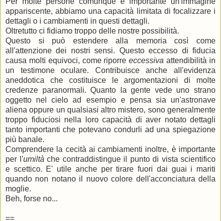
Per molte persone comunque è importante un'immagine
appariscente, abbiamo una capacità limitata di focalizzare i
dettagli o i cambiamenti in questi dettagli.
Oltretutto ci fidiamo troppo delle nostre possibilità.
Questo si può estendere alla memoria così come
all'attenzione dei nostri sensi. Questo eccesso di fiducia
causa molti equivoci, come riporre
eccessiva
attendibilità
in
un testimone oculare. Contribuisce anche all'evidenza
aneddotica che costituisce le argomentazioni di molte
credenze paranormali. Quanto la gente vede uno strano
oggetto nel cielo ad esempio e pensa sia un'astronave
aliena oppure un qualsiasi altro mistero, sono generalmente
troppo fiduciosi nella loro capacità di aver notato dettagli
tanto importanti che potevano condurli ad una spiegazione
più banale.
Comprendere la cecità ai cambiamenti inoltre, è importante
per l'
umiltà
che contraddistingue il punto di vista scientifico
e scettico. E' utile anche per tirare fuori dai guai i mariti
quando non notano il nuovo colore dell'acconciatura della
moglie.
Beh, forse no...
==