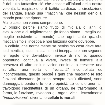
è del tutto fantastico ciò che accade all'infuori della nostra
volontà, la respirazione, il battito cardiaco, la circolazione
del sangue, siamo una "macchina" che nessun genio al
mondo potrebbe riprodurre.
Ma le cose non vanno sempre bene.
E' proprio perché siamo frutto di migliaia di anni di
evoluzione e di miglioramenti (in fondo siamo il meglio del
meglio esistente al mondo) che ogni tanto qualche
meccanismo si inceppa e non funziona come dovrebbe.
La cellula, che normalmente sa benissimo cosa deve fare,
lo dimentica, i suoi meccanismi si inceppano e non seguono
le regole che dovrebbero, invece di morire, quando
opportuno, continua a vivere, invece di fermarsi alla
presenza di altre cellule vicine continua a crescere una
sull'altra, una sorta di "voracità" incontrollata ed
incontrollabile, questo perché i geni che regolano le loro
funzioni diventano (o sono sempre stati) difettosi, sono
danneggiati, perdono le loro proprietà. Le cellule anormali
travolgono l'architettura di un organo, ne trasformano la
forma, la funzione, invadono gli organi vicini, letteralmente
"
impazziscono
", diventano
cellule tumorali
.