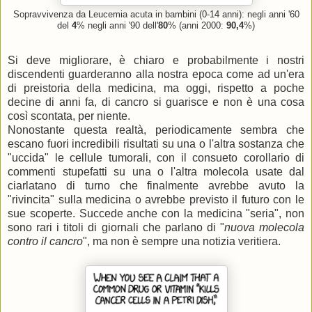
Sopravvivenza da Leucemia acuta in bambini (0-14 anni): negli anni '60
del
4
% negli anni '90 dell'
80
% (anni 2000:
90,4
%)
Si deve migliorare, è chiaro e probabilmente i nostri
discendenti guarderanno alla nostra epoca come ad un'era
di preistoria della medicina, ma oggi, rispetto a poche
decine di anni fa, di cancro si guarisce e non è una cosa
così scontata, per niente.
Nonostante questa realtà, periodicamente sembra che
escano fuori incredibili risultati su una o l'altra sostanza che
"uccida" le cellule tumorali, con il consueto corollario di
commenti stupefatti su una o l'altra molecola usate dal
ciarlatano di turno che finalmente avrebbe avuto la
"rivincita" sulla medicina o avrebbe previsto il futuro con le
sue scoperte. Succede anche con la medicina "seria", non
sono rari i titoli di giornali che parlano di "
nuova molecola
contro il cancro
", ma non è sempre una notizia veritiera.