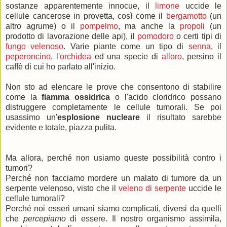
sostanze apparentemente innocue, il
limone
uccide le
cellule cancerose in provetta, così come il
bergamotto
(un
altro agrume) o il
pompelmo
, ma anche la
propoli
(un
prodotto di lavorazione delle api), il
pomodoro
o certi tipi di
fungo velenoso
. Varie piante come un tipo di
senna
, il
peperoncino
, l'
orchidea
ed una specie di
alloro
, persino il
caffè di cui ho parlato all'inizio.
Non sto ad elencare le prove che consentono di stabilire
come la
fiamma ossidrica
o l'acido cloridrico possano
distruggere completamente le cellule tumorali.
Se poi
usassimo un'
esplosione nucleare
il risultato sarebbe
evidente e totale, piazza pulita.
Ma allora, perché non usiamo queste possibilità contro i
tumori?
Perché non facciamo mordere un malato di tumore da un
serpente velenoso, visto che il
veleno di serpente
uccide le
cellule tumorali?
Perché noi esseri umani siamo complicati, diversi da quelli
che
percepiamo
di essere. Il nostro organismo assimila,