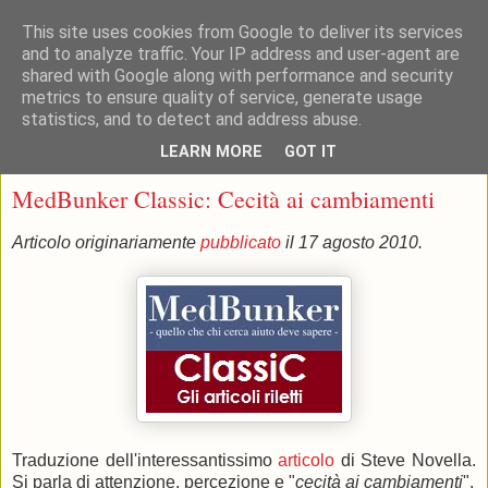
This site uses cookies from Google to deliver its services
and to analyze traffic. Your IP address and user-agent are
shared with Google along with performance and security
metrics to ensure quality of service, generate usage
statistics, and to detect and address abuse.
▼
LEARN MORE
GOT IT
venerdì 30 agosto 2013
MedBunker Classic: Cecità ai cambiamenti
Articolo originariamente
pubblicato
il 17 agosto 2010.
Traduzione dell'interessantissimo
articolo
di Steve Novella.
Si parla di attenzione, percezione e "
cecità ai cambiamenti
".