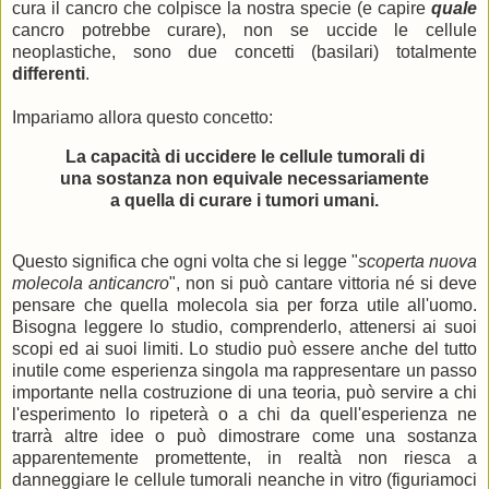
cura il cancro che colpisce la nostra specie (e capire
quale
cancro potrebbe curare), non se uccide le cellule
neoplastiche, sono due concetti (basilari) totalmente
differenti
.
Impariamo allora questo concetto:
La capacità di uccidere le cellule tumorali di
una sostanza non equivale necessariamente
a quella di curare i tumori umani.
Questo significa che ogni volta che si legge "
scoperta nuova
molecola anticancro
", non si può cantare vittoria né si deve
pensare che quella molecola sia per forza utile all'uomo.
Bisogna leggere lo studio, comprenderlo, attenersi ai suoi
scopi ed ai suoi limiti. Lo studio può essere anche del tutto
inutile come esperienza singola ma rappresentare un passo
importante nella costruzione di una teoria, può servire a chi
l'esperimento lo ripeterà o a chi da quell'esperienza ne
trarrà altre idee o può dimostrare come una sostanza
apparentemente promettente, in realtà non riesca a
danneggiare le cellule tumorali neanche in vitro (figuriamoci