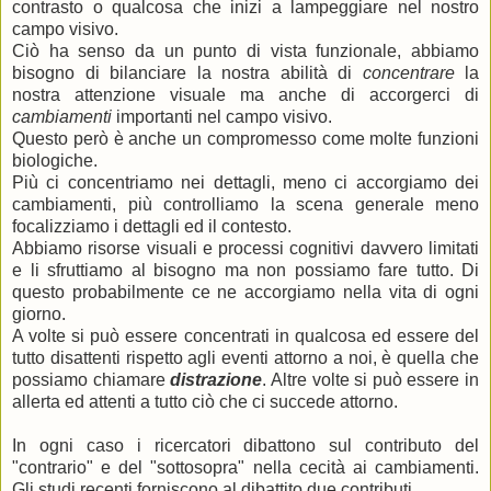
contrasto o qualcosa che inizi a lampeggiare nel nostro
campo visivo.
Ciò ha senso da un punto di vista funzionale, abbiamo
bisogno di bilanciare la nostra abilità di
concentrare
la
nostra attenzione visuale ma anche di accorgerci di
cambiamenti
importanti nel campo visivo.
Questo però è anche un compromesso come molte funzioni
biologiche.
Più ci concentriamo nei dettagli, meno ci accorgiamo dei
cambiamenti, più controlliamo la scena generale meno
focalizziamo i dettagli ed il contesto.
Abbiamo risorse visuali e processi cognitivi davvero limitati
e li sfruttiamo al bisogno ma non possiamo fare tutto. Di
questo probabilmente ce ne accorgiamo nella vita di ogni
giorno.
A volte si può essere concentrati in qualcosa ed essere del
tutto disattenti rispetto agli eventi attorno a noi, è quella che
possiamo chiamare
distrazione
. Altre volte si può essere in
allerta ed attenti a tutto ciò che ci succede attorno.
In ogni caso i ricercatori dibattono sul contributo del
"contrario" e del "sottosopra" nella cecità ai cambiamenti.
Gli studi recenti forniscono al dibattito due contributi.