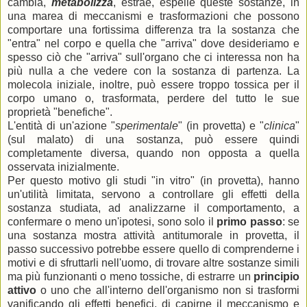
cambia,
metabolizza
, estrae, espelle queste sostanze, in
una marea di meccanismi e trasformazioni che possono
comportare una fortissima differenza tra la sostanza che
"entra" nel corpo e quella che "arriva" dove desideriamo e
spesso ciò che "arriva" sull'organo che ci interessa non ha
più nulla a che vedere con la sostanza di partenza. La
molecola iniziale, inoltre, può essere troppo tossica per il
corpo umano o, trasformata, perdere del tutto le sue
proprietà "benefiche".
L'entità di un'azione "
sperimentale
" (in provetta) e "
clinica
"
(sul malato) di una sostanza, può essere quindi
completamente diversa, quando non opposta a quella
osservata inizialmente.
Per questo motivo gli studi "in vitro" (in provetta), hanno
un'utilità limitata, servono a controllare gli effetti della
sostanza studiata, ad analizzarne il comportamento, a
confermare o meno un'ipotesi, sono solo il
primo passo
: se
una sostanza mostra attività antitumorale in provetta, il
passo successivo potrebbe essere quello di comprenderne i
motivi e di sfruttarli nell'uomo, di trovare altre sostanze simili
ma più funzionanti
o meno tossiche, di estrarre un
principio
attivo
o uno che all'interno dell'organismo non si trasformi
vanificando gli effetti benefici, di capirne il meccanismo e