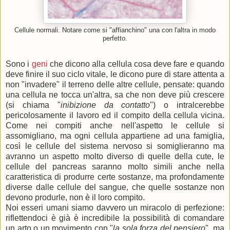
Cellule normali. Notare come si "affianchino" una con l'altra in modo
perfetto.
Sono i
geni
che dicono alla cellula cosa deve fare e quando
deve finire il suo ciclo vitale, le dicono pure di stare attenta a
non "invadere" il terreno delle altre cellule, pensate: quando
una cellula ne tocca un'altra, sa che non deve più crescere
(si chiama "
inibizione da contatto
") o intralcerebbe
pericolosamente il lavoro ed il compito della cellula vicina.
Come nei compiti anche nell'aspetto le cellule si
assomigliano, ma ogni cellula appartiene ad una famiglia,
così le cellule del sistema nervoso si somiglieranno ma
avranno un aspetto molto diverso di quelle della cute, le
cellule del pancreas saranno molto simili anche nella
caratteristica di produrre certe sostanze, ma profondamente
diverse dalle cellule del sangue, che quelle sostanze non
devono produrle, non è il loro compito.
Noi esseri umani siamo davvero un miracolo di perfezione:
riflettendoci è già è incredibile la possibilità di comandare
un arto o un movimento con "
la sola forza del pensiero
", ma