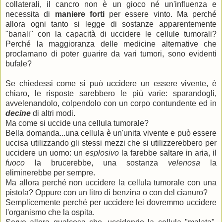
collaterali, il cancro non è un gioco né un'influenza e
necessita di
maniere forti
per essere vinto. Ma perché
allora ogni tanto si legge di sostanze apparentemente
"banali" con la capacità di uccidere le cellule tumorali?
Perché la maggioranza delle medicine alternative che
proclamano di poter guarire da vari tumori, sono evidenti
bufale?
Se chiedessi come si può uccidere un essere vivente, è
chiaro, le risposte sarebbero le più varie: sparandogli,
avvelenandolo, colpendolo con un corpo contundente ed in
decine
di altri modi.
Ma come si uccide una cellula tumorale?
Bella domanda...una cellula è un'unita vivente e può essere
uccisa utilizzando gli stessi mezzi che si utilizzerebbero per
uccidere un uomo: un
esplosivo
la farebbe saltare in aria, il
fuoco
la brucerebbe, una sostanza
velenosa
la
eliminerebbe per sempre.
Ma allora perché non uccidere la cellula tumorale con una
pistola? Oppure con un litro di benzina o con del cianuro?
Semplicemente perché per uccidere lei dovremmo uccidere
l'organismo che la ospita.