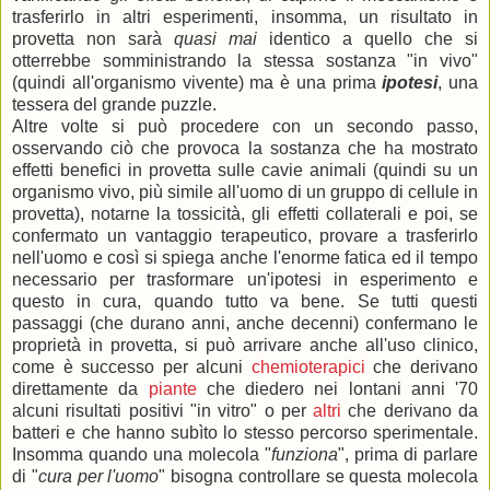
trasferirlo in altri esperimenti, insomma, un risultato in
provetta non sarà
quasi mai
identico a quello che si
otterrebbe somministrando la stessa sostanza "in vivo"
(quindi all'organismo vivente) ma è una prima
ipotesi
, una
tessera del grande puzzle.
Altre volte si può procedere con un secondo passo,
osservando ciò che provoca la sostanza che ha mostrato
effetti benefici in provetta sulle cavie animali (quindi su un
organismo vivo, più simile all'uomo di un gruppo di cellule in
provetta), notarne la tossicità, gli effetti collaterali e poi, se
confermato un vantaggio terapeutico, provare a trasferirlo
nell'uomo e così si spiega anche l'enorme fatica ed il tempo
necessario per trasformare un'ipotesi in esperimento e
questo in cura, quando tutto va bene. Se tutti questi
passaggi (che durano anni, anche decenni) confermano le
proprietà in provetta, si può arrivare anche all'uso clinico,
come è successo per alcuni
chemioterapici
che derivano
direttamente da
piante
che diedero nei lontani anni '70
alcuni risultati positivi "in vitro" o per
altri
che derivano da
batteri e che hanno subìto lo stesso percorso sperimentale.
Insomma quando una molecola "
funziona
", prima di parlare
di "
cura per l'uomo
" bisogna controllare se questa molecola