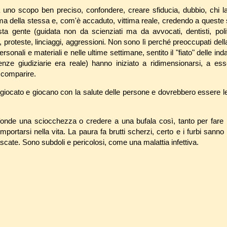
a uno scopo ben preciso, confondere, creare sfiducia, dubbio, chi la
tima della stessa e, com'è accaduto, vittima reale, credendo a queste
sta gente (guidata non da scienziati ma da avvocati, dentisti, politi
proteste, linciaggi, aggressioni. Non sono lì perché preoccupati della 
sonali e materiali e nelle ultime settimane, sentito il "fiato" delle inda
enze giudiziarie era reale) hanno iniziato a ridimensionarsi, a es
 scomparire.
giocato e giocano con la salute delle persone e dovrebbero essere 
ffonde una sciocchezza o credere a una bufala così, tanto per fare i 
rtarsi nella vita. La paura fa brutti scherzi, certo e i furbi sanno 
cate. Sono subdoli e pericolosi, come una malattia infettiva.