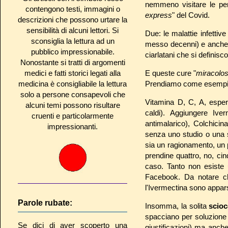
nemmeno visitare le pers
contengono testi, immagini o
express
" del Covid.
descrizioni che possono urtare la
sensibilità di alcuni lettori. Si
Due: le malattie infettive
sconsiglia la lettura ad un
messo decenni) e anche i
pubblico impressionabile.
ciarlatani che si definisco
Nonostante si tratti di argomenti
medici e fatti storici legati alla
E queste cure "
miracolo
medicina è consigliabile la lettura
Prendiamo come esempio un
solo a persone consapevoli che
Vitamina D, C, A, esperidi
alcuni temi possono risultare
caldi). Aggiungere Iver
cruenti e particolarmente
antimalarico), Colchicin
impressionanti.
senza uno studio o una s
sia un ragionamento, un p
prendine quattro, no, cin
caso. Tanto non esiste u
Facebook. Da notare che 
l'Ivermectina sono apparsi
Parole rubate:
Insomma, la solita
scio
spacciano per soluzione d
Se dici di aver scoperto una
giustificazioni) ma anch