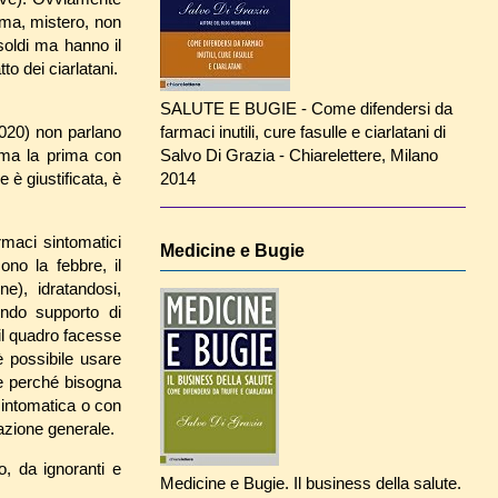
 ma, mistero, non
soldi ma hanno il
to dei ciarlatani.
SALUTE E BUGIE - Come difendersi da
020) non parlano
farmaci inutili, cure fasulle e ciarlatani di
rma la prima con
Salvo Di Grazia - Chiarelettere, Milano
e è giustificata, è
2014
maci sintomatici
Medicine e Bugie
no la febbre, il
e), idratandosi,
endo supporto di
 il quadro facesse
è possibile usare
he perché bisogna
sintomatica o con
uazione generale.
o, da ignoranti e
Medicine e Bugie. Il business della salute.