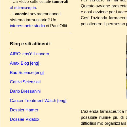
- Un video sulle cellule
tumorali
Questo avviene presentand
al microscopio
.
e così avviene per i vacc
- I
vaccini
sovraccaricano il
Così l'azienda farmaceut
sistema immunitario? Un
poi ottenere il permesso 
interessante studio
di Paul Offit.
Blog e siti attinenti:
AIRC: cos'è il cancro
Anax Blog [eng]
Bad Science [eng]
Cattivi Scienziati
Dario Bressanini
Cancer Treatment Watch [eng]
Dossier Hamer
L'azienda farmaceutica h
possibile riunire più d
Dossier Vidatox
difficilissimo organizzar