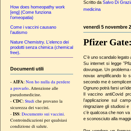
Scritto da
Salvo Di Grazi
How does homeopathy work
medicina
[eng] (Come funziona
l'omeopatia)
Come i vaccini causano
venerdì 5 novembre 
l'autismo
Pfizer Gate:
Nature Chemistry. L'elenco dei
prodotti senza chimica (chemical
free).
C'è uno scandalo legato 
Su internet si legge "Pfi
Documenti utili
dovunque. Un problema c
novax amplificando lo s
AIFA
Non ho nulla da perdere
secondo me è semplicemen
-
:
a provarlo
Ognuno potrà farsi un'ide
. Attenzione alle
Il vaccino antiCovid pro
pseudomedicine.
CDC
l'applicazione sul ca
Studi
-
:
che provano la
ringraziare gli studiosi 
sicurezza dei vaccini.
c'è qualcosa che non va 
ISS
-
:
Documento sui vaccini
.
e sconosciuto alla maggi
Controindicazioni per qualsiasi
condizione di salute.
Per vendere un farmaco,