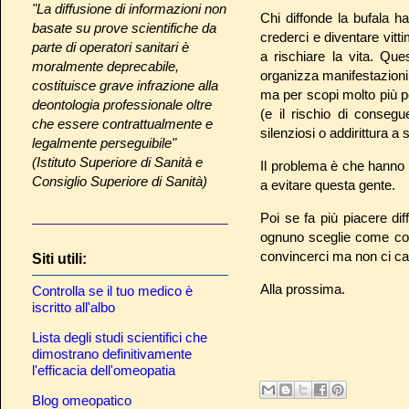
"La diffusione di informazioni non
Chi diffonde la bufala h
basate su prove scientifiche da
crederci e diventare vit
parte di operatori sanitari è
a rischiare la vita. Que
moralmente deprecabile,
organizza manifestazioni, 
costituisce grave infrazione alla
ma per scopi molto più per
deontologia professionale oltre
(e il rischio di consegu
che essere contrattualmente e
silenziosi o addirittura a
legalmente perseguibile"
(Istituto Superiore di Sanità e
Il problema è che hanno 
Consiglio Superiore di Sanità)
a evitare questa gente.
Poi se fa più piacere di
ognuno sceglie come compo
convincerci ma non ci cas
Siti utili:
Alla prossima.
Controlla se il tuo medico è
iscritto all'albo
Lista degli studi scientifici che
dimostrano definitivamente
l'efficacia dell'omeopatia
Blog omeopatico