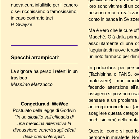
nuova cura infallibile per il cancro
loro sono vittime di un 
o sei ricchissimo o famosissimo,
riescono mai a realizzarl
in caso contrario taci
conto in banca in Svizzera
P. Swayze
Ma è vero che le cure uff
Macché. Già dalla prima
assolutamente di una co
l'aggiunta di nuove terap
un noto farmaco per dimin
Specchi arrampicati:
In particolare: per pers
La signora ha perso i referti in un
(Tachipirina o FANS, ov
trasloco
malessere), monitorando
Massimo Mazzucco
facendo attenzione all'
ossigeno si possono usare 
pensare a un problema ba
Congettura di WeWee
anticorpi monoclonali (a
Postulato della legge di Godwin
scegliere questa categori
"
In un dibattito sull'efficacia di
pochi sintomi) della malat
una medicina alternativa la
discussione verterà sugli effetti
Questo, come si può legg
della chemioterapia
".
persone in malafede. Non 