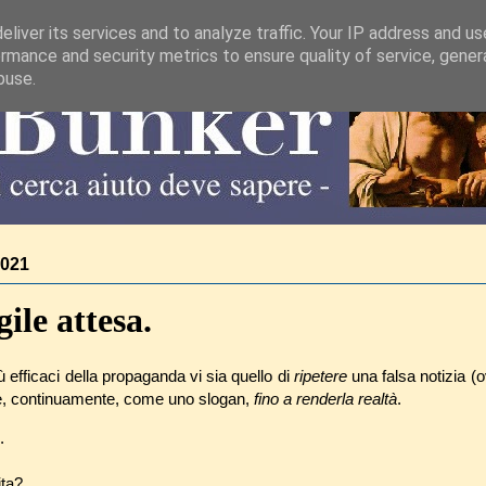
liver its services and to analyze traffic. Your IP address and u
rmance and security metrics to ensure quality of service, gene
buse.
2021
gile attesa.
ù efficaci della propaganda vi sia quello di
ripetere
una falsa notizia (
lte, continuamente, come uno slogan,
fino a renderla realtà
.
.
ita?