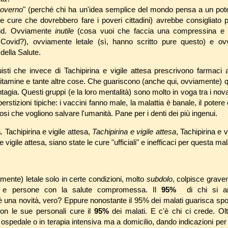
 governo
" (perché chi ha un'idea semplice del mondo pensa a un po
e cure che dovrebbero fare i poveri cittadini) avrebbe consigliato 
id. Ovviamente
inutile
(cosa vuoi che faccia una compressina e l
 Covid?), ovviamente letale (sì, hanno scritto pure questo) e o
 della Salute.
truisti che invece di Tachipirina e vigile attesa prescrivono farmaci 
vitamine e tante altre cose. Che guariscono (anche qui, ovviamente) qua
ntagia. Questi gruppi (e la loro mentalità) sono molto in voga tra i n
rstizioni tipiche: i vaccini fanno male, la malattia è banale, il potere
osi che vogliono salvare l'umanità. Pane per i denti dei più ingenui.
a
. Tachipirina e vigile attesa,
Tachipirina e vigile attesa
, Tachipirina e v
vigile attesa, siano state le cure "ufficiali" e inefficaci per questa mal
amente) letale solo in certe condizioni, molto
subdolo
, colpisce grave
i e persone con la salute compromessa. Il
95%
di chi si am
 una novità, vero? Eppure nonostante il 95% dei malati guarisca sp
con le sue personali cure il
95%
dei malati. E c'è chi ci crede. Oltr
ospedale o in terapia intensiva ma a domicilio, dando indicazioni per