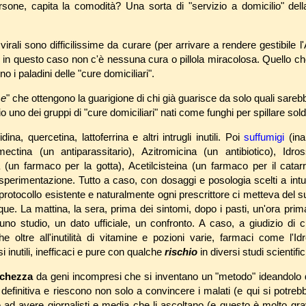
one, capita la comodità? Una sorta di "servizio a domicilio" della
 virali sono difficilissime da curare (per arrivare a rendere gestibile
n questo caso non c'è nessuna cura o pillola miracolosa. Quello ch
no i paladini delle "cure domiciliari".
se
" che ottengono la guarigione di chi già guarisce da solo quali sare
o dei gruppi di "cure domiciliari" nati come funghi per spillare soldi 
na, quercetina, lattoferrina e altri intrugli inutili. Poi
suffumigi
(ina
mectina (un antiparassitario), Azitromicina (un antibiotico), Idro
a (un farmaco per la gotta), Acetilcisteina (un farmaco per il catarr
perimentazione. Tutto a caso, con dosaggi e posologia scelti a intu
rotocollo esistente e naturalmente ogni prescrittore ci metteva del s
que. La mattina, la sera, prima dei sintomi, dopo i pasti, un'ora prim
no studio, un dato ufficiale, un confronto. A caso, a giudizio di ch
oltre all'inutilità di vitamine e pozioni varie, farmaci come l'Id
 inutili, inefficaci e pure con qualche
rischio
in diversi studi scientific
cchezza
da geni incompresi che si inventano un "metodo" ideandolo d
efinitiva e riescono non solo a convincere i malati (e qui si potrebb
e ad avere giornalisti e media che li ascoltano (e questo è molto g