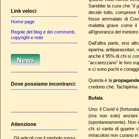
Sarebbe la cura che "
il
Link veloci
decide tutto, comprese l
fosse ammalato di Cov
Home page
malattia grave come il
Regole del blog e dei commenti,
all'ignoranza del ministro
copyright e note
Dall'altra parte, eroi al
eparina, antiparassitari, 
anche il 95% di chi si co
"accarezzano" le loro supe
e ci sono pochi e coraggi
Questa è la
propagand
Dove possiamo incontrarci:
credono che, Tachipirina e 
Bufala
.
Uno: il Covid è (fortunat
(ma non solo) anzian
(spontaneamente). Non è
Attenzione
chi si vanta di guarire 
miracolosi non curano in 
Gli articoli con il simbolo rosso