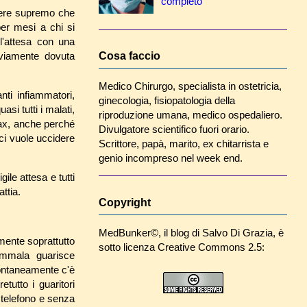
completo
tere supremo che
per mesi a chi si
'attesa con una
vviamente dovuta
Cosa faccio
Medico Chirurgo, specialista in ostetricia,
anti infiammatori,
ginecologia, fisiopatologia della
si tutti i malati,
riproduzione umana, medico ospedaliero.
ovax, anche perché
Divulgatore scientifico fuori orario.
 ci vuole uccidere
Scrittore, papà, marito, ex chitarrista e
genio incompreso nel week end.
igile attesa e tutti
attia.
Copyright
MedBunker©
, il blog di
Salvo Di Grazia
, è
mente soprattutto
sotto licenza Creative Commons 2.5:
mala guarisce
ontaneamente c'è
etutto i guaritori
 telefono e senza