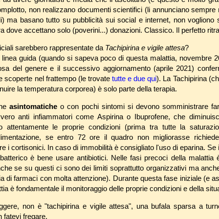
complotto, non realizzano documenti scientifici (li annunciano sempre
i) ma basano tutto su pubblicità sui social e internet, non vogliono 
 dove accettano solo (poverini...) donazioni. Classico. Il perfetto ritrat
iciali sarebbero rappresentate da
Tachipirina e vigile attesa
?
 linea guida (quando si sapeva poco di questa malattia, novembre 2
sa del genere e il successivo aggiornamento (aprile 2021) confe
ie scoperte nel frattempo (le trovate
tutte e due qui
). La Tachipirina (ch
uire la temperatura corporea) è solo parte della terapia.
one
asintomatiche
o con pochi sintomi si devono somministrare far
vero anti infiammatori come Aspirina o Ibuprofene, che diminuisco
 attentamente le proprie condizioni (prima tra tutte la saturazion
alimentazione, se entro 72 ore il quadro non migliorasse richied
i cortisonici. In caso di immobilità è consigliato l'uso di eparina. Se
tterico è bene usare antibiotici. Nelle fasi precoci della malattia 
nche se su questi ci sono dei limiti soprattutto organizzativi ma anc
a di farmaci con molta attenzione). Durante questa fase iniziale (e a
tia è fondamentale il monitoraggio delle proprie condizioni e della sit
ere, non è "tachipirina e vigile attesa", una bufala sparsa a turn
fatevi fregare.