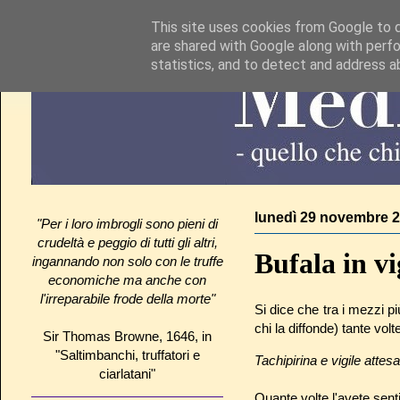
This site uses cookies from Google to de
are shared with Google along with perfo
statistics, and to detect and address a
lunedì 29 novembre 
"Per i loro imbrogli sono pieni di
crudeltà e peggio di tutti gli altri,
Bufala in vi
ingannando non solo con le truffe
economiche ma anche con
l'irreparabile frode della morte"
Si dice che tra i mezzi pi
chi la diffonde) tante vo
Sir Thomas Browne, 1646, in
"Saltimbanchi, truffatori e
Tachipirina e vigile attesa
ciarlatani"
Quante volte l'avete sent