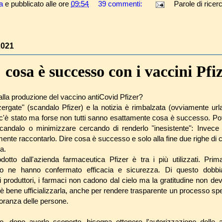
a
e pubblicato alle ore
09:54
39 commenti:
Parole di ricer
2021
 cosa è successo con i vaccini Pfi
alla produzione del vaccino antiCovid Pfizer?
zergate" (scandalo Pfizer) e la notizia è rimbalzata (ovviamente urla
'è stato ma forse non tutti sanno esattamente cosa è successo. Pot
candalo o minimizzare cercando di renderlo "inesistente": Invece 
te raccontarlo. Dire cosa è successo e solo alla fine due righe di
a.
dotto dall'azienda farmaceutica Pfizer è tra i più utilizzati. Prim
mpo ne hanno confermato efficacia e sicurezza. Di questo dobb
e i produttori, i farmaci non cadono dal cielo ma la gratitudine non d
è bene ufficializzarla, anche per rendere trasparente un processo sp
oranza delle persone.
 dopo averlo scoperto, bisogna ottenere l'autorizzazione delle aut