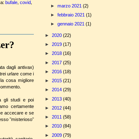
ca:
bufale
,
covid
,
►
marzo 2021
(2)
►
febbraio 2021
(1)
►
gennaio 2021
(1)
►
2020
(22)
zer?
►
2019
(17)
►
2018
(16)
►
2017
(25)
ta dagli antivax)
►
2016
(18)
rei urlare come i
la cosa migliore
►
2015
(21)
 commento.
►
2014
(29)
►
2013
(40)
a gli studi e poi
iamo certamente
►
2012
(44)
eve accecare e se
►
2011
(58)
esso "misterioso"
►
2010
(84)
►
2009
(79)
orità sanitarie.