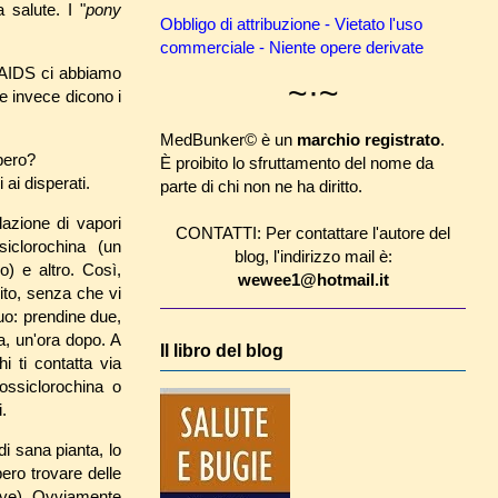
 salute. I "
pony
Obbligo di attribuzione - Vietato l'uso
commerciale - Niente opere derivate
 l'AIDS ci abbiamo
~·~
e invece dicono i
MedBunker© è un
marchio registrato
.
bbero?
È proibito lo sfruttamento del nome da
ai disperati.
parte di chi non ne ha diritto.
lazione di vapori
CONTATTI: Per contattare l'autore del
ssiclorochina (un
blog, l'indirizzo mail è:
o) e altro. Così,
wewee1@hotmail.it
ito, senza che vi
uo: prendine due,
a, un'ora dopo. A
Il libro del blog
i ti contatta via
rossiclorochina o
i.
i sana pianta, lo
ero trovare delle
rave). Ovviamente