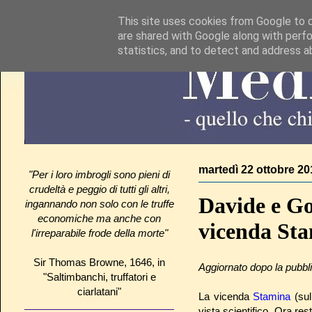
This site uses cookies from Google to de
are shared with Google along with perfo
statistics, and to detect and address a
martedì 22 ottobre 20
"Per i loro imbrogli sono pieni di
crudeltà e peggio di tutti gli altri,
Davide e Go
ingannando non solo con le truffe
economiche ma anche con
vicenda Sta
l'irreparabile frode della morte"
Sir Thomas Browne, 1646, in
Aggiornato dopo la pubbli
"Saltimbanchi, truffatori e
ciarlatani"
La vicenda
Stamina
(sul
vista scientifico. Ora re