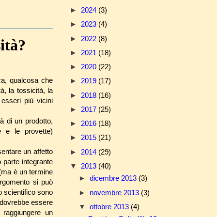
►
2024
(3)
►
2023
(4)
►
2022
(8)
ità?
►
2021
(18)
►
2020
(22)
rca, qualcosa che
►
2019
(17)
 la tossicità, la
►
2018
(16)
esseri più vicini
►
2017
(25)
tà di un prodotto,
►
2016
(18)
e e le provette)
►
2015
(21)
sentare un affetto
►
2014
(29)
o parte integrante
▼
2013
(40)
 (ma è un termine
►
dicembre 2013
(3)
 argomento si può
 scientifico sono
►
novembre 2013
(3)
non dovrebbe essere
▼
ottobre 2013
(4)
 raggiungere un