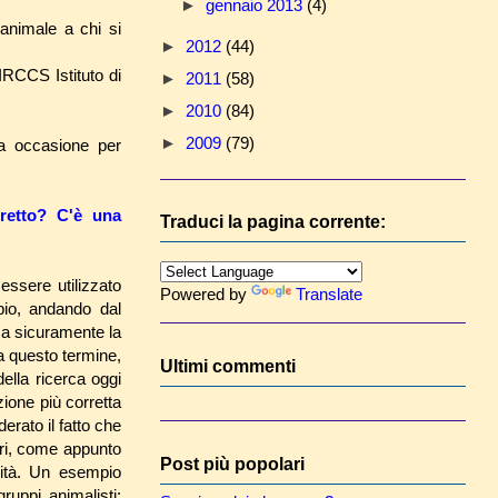
►
gennaio 2013
(4)
animale a chi si
►
2012
(44)
IRCCS Istituto di
►
2011
(58)
►
2010
(84)
►
2009
(79)
a occasione per
rretto? C'è una
Traduci la pagina corrente:
essere utilizzato
Powered by
Translate
pio, andando dal
ma sicuramente la
a questo termine,
Ultimi commenti
ella ricerca oggi
zione più corretta
rato il fatto che
ari, come appunto
Post più popolari
alità. Un esempio
ruppi animalisti: