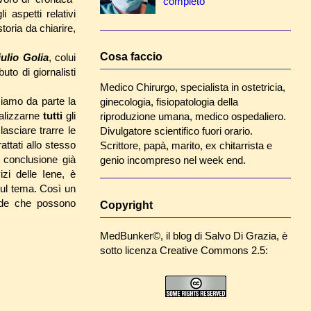
completo
 aspetti relativi
storia da chiarire,
Cosa faccio
ulio Golia
, colui
uto di giornalisti
Medico Chirurgo, specialista in ostetricia,
ciamo da parte la
ginecologia, fisiopatologia della
nalizzarne
tutti
gli
riproduzione umana, medico ospedaliero.
lasciare trarre le
Divulgatore scientifico fuori orario.
attati allo stesso
Scrittore, papà, marito, ex chitarrista e
 conclusione già
genio incompreso nel week end.
zi delle Iene, è
ul tema. Così un
ande che possono
Copyright
MedBunker©
, il blog di
Salvo Di Grazia
, è
sotto licenza Creative Commons 2.5: