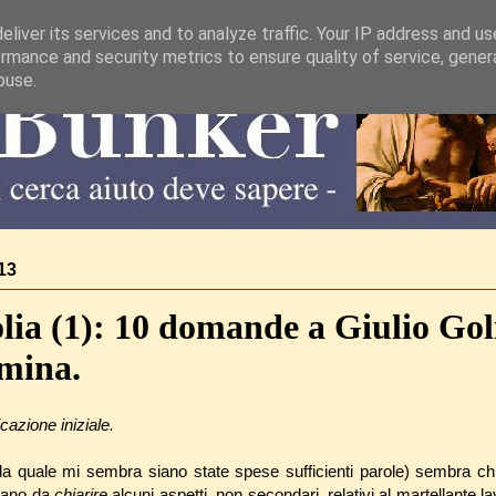
liver its services and to analyze traffic. Your IP address and u
rmance and security metrics to ensure quality of service, gene
buse.
13
lia (1): 10 domande a Giulio Goli
mina.
cazione iniziale.
la quale mi sembra siano state spese sufficienti parole) sembra ch
stano da
chiarire
alcuni aspetti, non secondari, relativi al martellante l