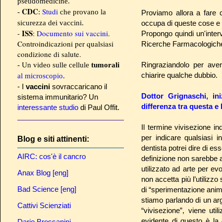
pseudomedicine.
CDC
Studi
-
:
che provano la
Proviamo allora a fare 
sicurezza dei vaccini.
occupa di queste cose e lo
ISS
-
:
Documento sui vaccini
.
Propongo quindi un'interv
Controindicazioni per qualsiasi
Ricerche Farmacologic
condizione di salute.
Ringraziandolo per ave
- Un video sulle cellule
tumorali
chiarire qualche dubbio.
al microscopio
.
- I
vaccini
sovraccaricano il
Dottor Grignaschi, in
sistema immunitario? Un
differenza tra questa e
interessante studio
di Paul Offit.
Il termine vivisezione i
per indicare qualsiasi
Blog e siti attinenti:
dentista potrei dire di ess
AIRC: cos'è il cancro
definizione non sarebbe a
utilizzato ad arte per e
Anax Blog [eng]
non accetta più l’utilizzo
Bad Science [eng]
di “sperimentazione anim
stiamo parlando di un arg
Cattivi Scienziati
“vivisezione”, viene uti
evidente di questo è la 
Dario Bressanini