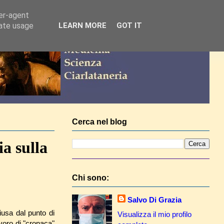
ser-agent
rate usage
LEARN MORE
GOT IT
Cerca nel blog
a sulla
Chi sono:
Salvo Di Grazia
iusa dal punto di
Visualizza il mio profilo
avoro di "cronaca"