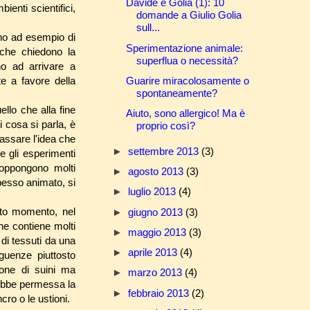
Davide e Golia (1): 10
enti scientifici,
domande a Giulio Golia
sull...
ono ad esempio di
Sperimentazione animale:
 (che chiedono la
superflua o necessità?
no ad arrivare a
Guarire miracolosamente o
e a favore della
spontaneamente?
ello che alla fine
Aiuto, sono allergico! Ma è
 cosa si parla, è
proprio così?
 passare l'idea che
►
settembre 2013
(3)
e gli esperimenti
 oppongono molti
►
agosto 2013
(3)
spesso animato, si
►
luglio 2013
(4)
sto momento, nel
►
giugno 2013
(3)
he contiene molti
►
maggio 2013
(3)
o di tessuti da una
►
aprile 2013
(4)
guenze piuttosto
one di suini ma
►
marzo 2013
(4)
rebbe permessa la
►
febbraio 2013
(2)
ro o le ustioni.