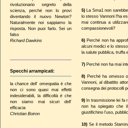
rivoluzionario segreto della
5)
La Sma1 non sarebbe r
scienza, perché non lo provi
lo stesso Vannoni l’ha es
diventando il nuovo Newton?
mai continua a utilizza
Naturalmente noi sappiamo la
compassionevoli?
risposta. Non puoi farlo. Sei un
falso
6)
Perché non ha approfon
Richard Dawkins
alcuni medici e lo stesso
la salute pubblica, truff
7)
Perché non ha mai inter
Specchi arrampicati:
8)
Perché ha omesso ogni 
Vannoni, al dibattito att
la chance dell' omeopatia è che
consegna dei protocolli 
non ci sono quasi mai effetti
indesiderabili, la difficoltà è che
9)
In trasmissione lei fa
non siamo mai sicuri dell'
non ha spiegato che il 
efficacia
giustifichino l'uso, pubbli
Christian Boiron
10)
Se il metodo Stamina 