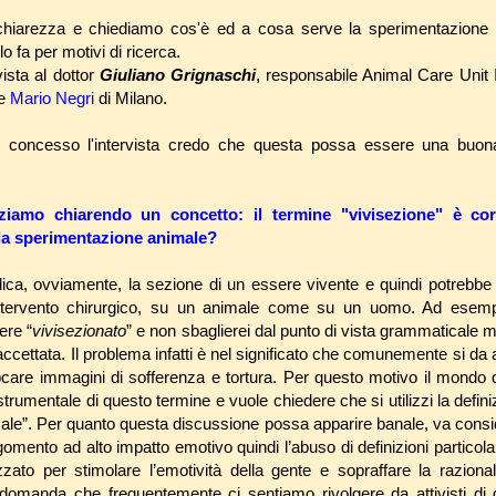
chiarezza e chiediamo cos'è ed a cosa serve la sperimentazione 
 fa per motivi di ricerca.
ista al dottor
Giuliano Grignaschi
, responsabile Animal Care Unit 
he
Mario Negri
di Milano.
r concesso l'intervista credo che questa possa essere una buon
iziamo chiarendo un concetto: il termine "vivisezione" è co
 la sperimentazione animale?
ndica, ovviamente, la sezione di un essere vivente e quindi potrebbe 
 intervento chirurgico, su un animale come su un uomo. Ad esem
ere “
vivisezionato
” e non sbaglierei dal punto di vista grammaticale 
ccettata. Il problema infatti è nel significato che comunemente si da 
vocare immagini di sofferenza e tortura. Per questo motivo il mondo d
 strumentale di questo termine e vuole chiedere che si utilizzi la defini
ale”. Per quanto questa discussione possa apparire banale, va conside
omento ad alto impatto emotivo quindi l’abuso di definizioni particol
lizzato per stimolare l’emotività della gente e sopraffare la razion
domanda che frequentemente ci sentiamo rivolgere da attivisti di g