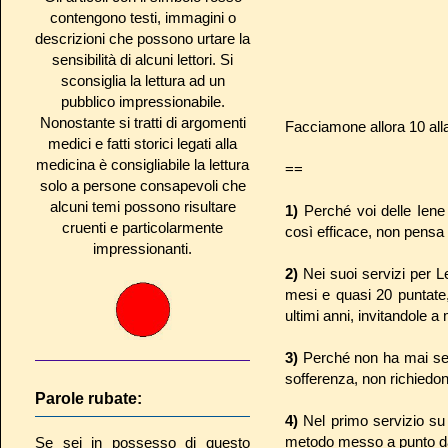
contengono testi, immagini o
descrizioni che possono urtare la
sensibilità di alcuni lettori. Si
sconsiglia la lettura ad un
pubblico impressionabile.
Nonostante si tratti di argomenti
Facciamone allora 10 alla
medici e fatti storici legati alla
medicina è consigliabile la lettura
==
solo a persone consapevoli che
alcuni temi possono risultare
1)
Perché voi delle Iene
cruenti e particolarmente
così efficace, non pensa si
impressionanti.
2)
Nei suoi servizi per L
mesi e quasi 20 puntate,
ultimi anni, invitandole 
3)
Perché non ha mai sent
sofferenza, non richiedon
Parole rubate:
4)
Nel primo servizio su 
metodo messo a punto dal
Se sei in possesso di questo