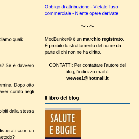
Obbligo di attribuzione - Vietato l'uso
commerciale - Niente opere derivate
~·~
MedBunker© è un
marchio registrato
.
diamo quali:
È proibito lo sfruttamento del nome da
parte di chi non ne ha diritto.
CONTATTI: Per contattare l'autore del
na? Se è davvero
blog, l'indirizzo mail è:
wewee1@hotmail.it
tamina. Dopo otto
aver curato negli
Il libro del blog
piti dalla stessa
disperati «con un
 metodo?