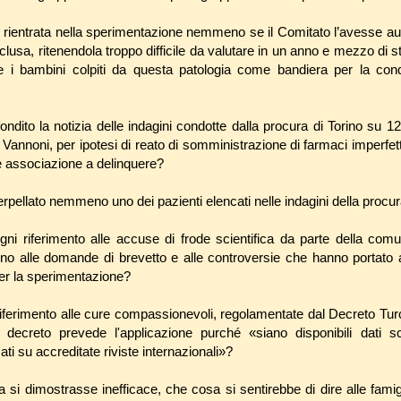
ientrata nella sperimentazione nemmeno se il Comitato l’avesse aut
clusa, ritenendola troppo difficile da valutare in un anno e mezzo di s
re i bambini colpiti da questa patologia come bandiera per la conq
dito la notizia delle indagini condotte dalla procura di Torino su 12
 Vannoni, per ipotesi di reato di somministrazione di farmaci imperfett
a e associazione a delinquere?
pellato nemmeno uno dei pazienti elencati nelle indagini della procur
riferimento alle accuse di frode scientifica da parte della comun
orno alle domande di brevetto e alle controversie che hanno portato a
per la sperimentazione?
 riferimento alle cure compassionevoli, regolamentate dal Decreto Tu
decreto prevede l'applicazione purché «siano disponibili dati sci
cati su accreditate riviste internazionali»?
si dimostrasse inefficace, che cosa si sentirebbe di dire alle famigl