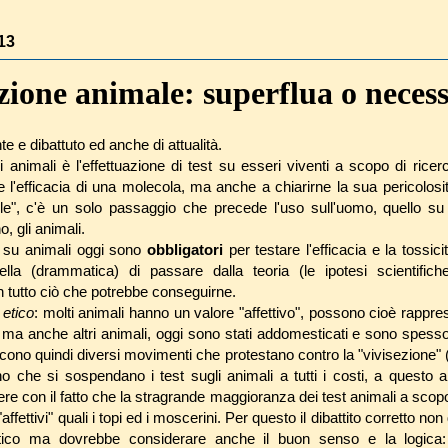
13
ione animale: superflua o necess
e e dibattuto ed anche di attualità.
 animali è l'effettuazione di test su esseri viventi a scopo di rice
l'efficacia di una molecola, ma anche a chiarirne la sua pericolosità,
tile", c'è un solo passaggio che precede l'uso sull'uomo, quello su 
, gli animali.
t su animali oggi sono
obbligatori
per testare l'efficacia e la tossici
uella (drammatica) di passare dalla teoria (le ipotesi scientifich
n tutto ciò che potrebbe conseguirne.
o
etico
: molti animali hanno un valore "affettivo", possono cioè rappre
atti ma anche altri animali, oggi sono stati addomesticati e sono spess
scono quindi diversi movimenti che protestano contro la "vivisezione"
o che si sospendano i test sugli animali a tutti i costi, a questo
e con il fatto che la stragrande maggioranza dei test animali a scopo
"affettivi" quali i topi ed i moscerini. Per questo il dibattito corretto 
tico ma dovrebbe considerare anche il buon senso e la logica: