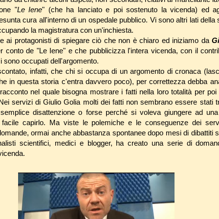
ione "
Le Iene
" (che ha lanciato e poi sostenuto la vicenda) ed agli
esunta cura all'interno di un ospedale pubblico. Vi sono altri lati della 
ccupando la magistratura con un'inchiesta.
re ai protagonisti di spiegare ciò che non è chiaro ed iniziamo da
Gi
 conto de "Le Iene" e che pubblicizza l'intera vicenda, con il contrib
 si sono occupati dell'argomento.
ontato, infatti, che chi si occupa di un argomento di cronaca (las
he in questa storia c'entra davvero poco), per correttezza debba a
acconto nel quale bisogna mostrare i fatti nella loro totalità per poi 
ei servizi di Giulio Golia molti dei fatti non sembrano essere stati tr
r semplice disattenzione o forse perché si voleva giungere ad una
 facile capirlo. Ma viste le polemiche e le conseguenze dei servi
domande, ormai anche abbastanza spontanee dopo mesi di dibattiti s
alisti scientifici, medici e blogger, ha creato una serie di dom
vicenda.