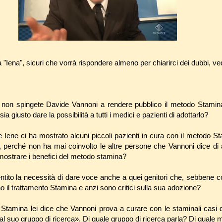
 "Iena", sicuri che vorrà rispondere almeno per chiarirci dei dubbi, ve
 non spingete Davide Vannoni a rendere pubblico il metodo Stami
a giusto dare la possibilità a tutti i medici e pazienti di adottarlo?
e Iene ci ha mostrato alcuni piccoli pazienti in cura con il metodo S
 perché non ha mai coinvolto le altre persone che Vannoni dice di 
a mostrare i benefici del metodo stamina?
ito la necessità di dare voce anche a quei genitori che, sebbene col
o il trattamento Stamina e anzi sono critici sulla sua adozione?
Stamina lei dice che Vannoni prova a curare con le staminali casi 
 suo gruppo di ricerca». Di quale gruppo di ricerca parla? Di quale