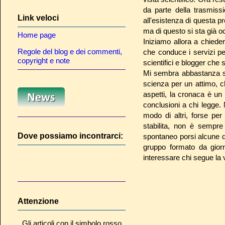
da parte della trasmiss
Link veloci
all'esistenza di questa pr
ma di questo si sta già o
Home page
Iniziamo allora a chiede
Regole del blog e dei commenti,
che conduce i servizi per
copyright e note
scientifici e blogger che
Mi sembra abbastanza sc
scienza per un attimo, c
aspetti, la cronaca è un r
conclusioni a chi legge. N
modo di altri, forse pe
stabilita, non è sempre
Dove possiamo incontrarci:
spontaneo porsi alcune 
gruppo formato da giorn
interessare chi segue la 
Attenzione
Gli articoli con il simbolo rosso