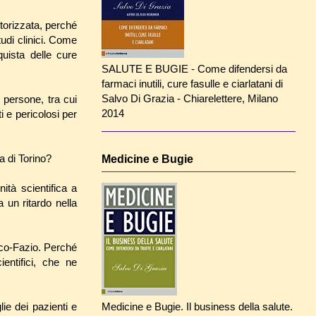
orizzata, perché
tudi clinici. Come
uista delle cure
SALUTE E BUGIE - Come difendersi da
farmaci inutili, cure fasulle e ciarlatani di
Salvo Di Grazia - Chiarelettere, Milano
 persone, tra cui
2014
i e pericolosi per
a di Torino?
Medicine e Bugie
ità scientifica a
 un ritardo nella
rco-Fazio. Perché
entifici, che ne
Medicine e Bugie. Il business della salute.
ie dei pazienti e