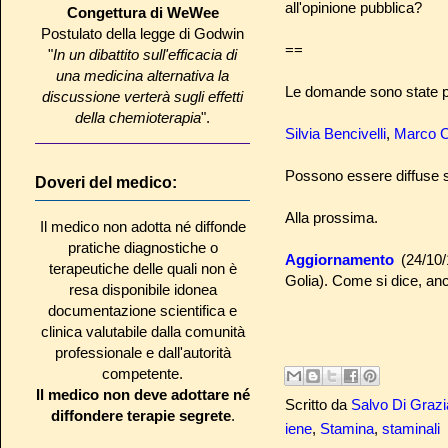
all'opinione pubblica?
Congettura di WeWee
Postulato della legge di Godwin
==
"
In un dibattito sull'efficacia di
una medicina alternativa la
Le domande sono state pr
discussione verterà sugli effetti
della chemioterapia
".
Silvia Bencivelli
,
Marco C
Possono essere diffuse s
Doveri del medico:
Alla prossima.
Il medico non adotta né diffonde
pratiche diagnostiche o
Aggiornamento
(24/10
terapeutiche delle quali non è
Golia). Come si dice, an
resa disponibile idonea
documentazione scientifica e
clinica valutabile dalla comunità
professionale e dall'autorità
competente.
Il medico non deve adottare né
Scritto da
Salvo Di Grazi
diffondere terapie segrete
.
iene
,
Stamina
,
staminali