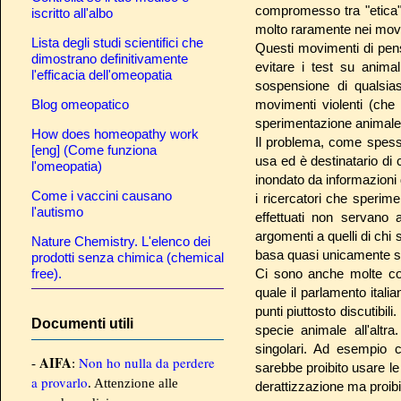
compromesso tra "etica" 
iscritto all'albo
molto raramente nei movim
Lista degli studi scientifici che
Questi movimenti di pens
dimostrano definitivamente
evitare i test su animal
l'efficacia dell'omeopatia
sospensione di qualsias
Blog omeopatico
movimenti violenti (che
sperimentazione animale
How does homeopathy work
Il problema, come spesso 
[eng] (Come funziona
usa ed è destinatario di
l'omeopatia)
inondato da informazioni di
Come i vaccini causano
i ricercatori che sperim
l'autismo
effettuati non servano 
argomenti a quelli di chi 
Nature Chemistry. L'elenco dei
basa quasi unicamente su 
prodotti senza chimica (chemical
free).
Ci sono anche molte con
quale il parlamento ital
punti piuttosto discutibili
Documenti utili
specie animale all'altr
singolari. Ad esempio
AIFA
Non ho nulla da perdere
-
:
sarebbe proibito usare l
a provarlo
. Attenzione alle
derattizzazione ma proibi