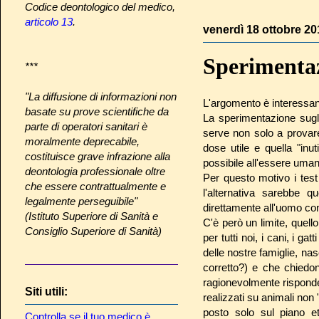
Codice deontologico del medico,
articolo 13
.
venerdì 18 ottobre 20
Sperimentaz
***
"La diffusione di informazioni non
L'argomento è interessant
basate su prove scientifiche da
La sperimentazione sugli
parte di operatori sanitari è
serve non solo a provare 
moralmente deprecabile,
dose utile e quella "inu
costituisce grave infrazione alla
possibile all'essere umano
deontologia professionale oltre
Per questo motivo i tes
che essere contrattualmente e
l'alternativa sarebbe q
legalmente perseguibile"
direttamente all'uomo co
(Istituto Superiore di Sanità e
C'è però un limite, quell
Consiglio Superiore di Sanità)
per tutti noi, i cani, i g
delle nostre famiglie, na
corretto?) e che chiedon
ragionevolmente risponder
Siti utili:
realizzati su animali non 
posto solo sul piano e
Controlla se il tuo medico è