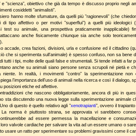
e "scienza", obiettivo che già da tempo è discusso proprio negli ambi
enti cosiddetti "animalisti".
iero hanno molte sfumature, da quelli più "ragionevoli" (che chied
i di tipo affettivo o per motivi "superflui") a quelli più ideologici
i test su animale, una prospettiva praticamente inapplicabile) fi
 attaccano anche fisicamente chiunque sia anche solo teoricament
).
accade, crea fazioni, divisioni, urla e confusione ed il cittadino (qu
 ciò che si sperimenta sull'animale) è spesso confuso, non sa bene di
 tutti i tipi, molte delle quali false e strumentali. Si tende infatti a far
entano anche su animali siano persone senza scrupoli né pietà e ch
a niente. In realtà, i movimenti "contro" la sperimentazione non
spiega l'importanza dell'uso di animali nella ricerca e così il dialogo, 
posizioni etiche ed affettive.
traddizioni che nascono obbligatoriamente, ancora di più in que
iano sta discutendo una nuova legge sulla sperimentazione animale c
. Uno di questo è quello relativo agli "
xenotrapianti
", ovvero il trapiant
a. La norma è piuttosto strana, se approvata vi sarebbero conse
 continuerebbe ad essere permessa la macellazione e consumazi
e loro valvole cardiache per salvare la vita ad un essere umano o sa
to usare un ratto per sperimentare su problemi gravissimi come il canc