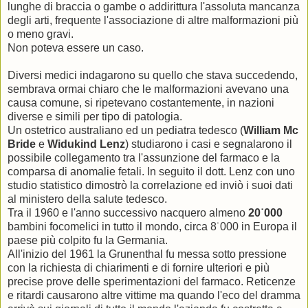
lunghe di braccia o gambe o addirittura l'assoluta mancanza
degli arti, frequente l'associazione di altre malformazioni più
o meno gravi.
Non poteva essere un caso.
Diversi medici indagarono su quello che stava succedendo,
sembrava ormai chiaro che le malformazioni avevano una
causa comune, si ripetevano costantemente, in nazioni
diverse e simili per tipo di patologia.
Un ostetrico australiano ed un pediatra tedesco (
William Mc
Bride
e
Widukind Lenz
) studiarono i casi e segnalarono il
possibile collegamento tra l'assunzione del farmaco e la
comparsa di anomalie fetali. In seguito il dott. Lenz con uno
studio statistico dimostrò la correlazione ed inviò i suoi dati
al ministero della salute tedesco.
Tra il 1960 e l'anno successivo nacquero almeno
20˙000
bambini focomelici in tutto il mondo, circa 8˙000 in Europa il
paese più colpito fu la Germania.
All'inizio del 1961 la Grunenthal fu messa sotto pressione
con la richiesta di chiarimenti e di fornire ulteriori e più
precise prove delle sperimentazioni del farmaco. Reticenze
e ritardi causarono altre vittime ma quando l'eco del dramma