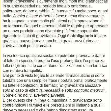
lesioni gravissime, sicuramente molti morti mai diagnosticati
in quanto deceduti nel periodo fetale o embrionale,
sofferenze, dolore e rabbia. Di buono ci fu molto poco, quasi
nulla. A voler essere generosi forse questa disavventura ci
ha insegnato a stare molto più attenti nell'approvazione di
un farmaco. Da quel momento infatti le regole per approvare
un nuovo prodotto sono diventate più ferree soprattutto
riguardo lo stato di gravidanza. Oggi è
obbligatorio
testare
qualsiasi nuovo farmaco anche in gravidanza (prima su
cavie animali poi su umani).
In via teorica qualsiasi sostanza potrebbe provocare danni
al feto ma spesso è proprio l'uso prolungato e l'esperienza
fatta negli anni che consentono l'utilizzazione di un farmaco
con relativa tranquillità.
Dal punto di vista legale le aziende farmaceutiche si sono
tutelate con una semplice frase riportata ormai praticamente
su tutte le confezioni di farmaci:
"in gravidanza utilizzare
solo in caso di effettiva necessità e sotto controllo medico"
.
Come dire: noi vi avevamo avvertiti.
È per questo che in linea di massima in gravidanza sono
controindicati i farmaci e le prescrizioni si limitano a quelli
davvero necessari o che hanno dimostrato assoluta