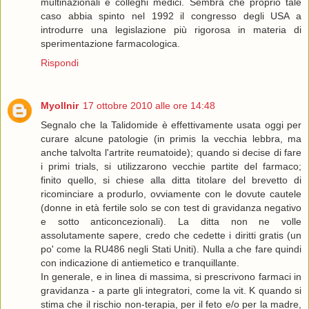
multinazionali e colleghi medici. Sembra che proprio tale
caso abbia spinto nel 1992 il congresso degli USA a
introdurre una legislazione più rigorosa in materia di
sperimentazione farmacologica.
Rispondi
Myollnir
17 ottobre 2010 alle ore 14:48
Segnalo che la Talidomide è effettivamente usata oggi per
curare alcune patologie (in primis la vecchia lebbra, ma
anche talvolta l'artrite reumatoide); quando si decise di fare
i primi trials, si utilizzarono vecchie partite del farmaco;
finito quello, si chiese alla ditta titolare del brevetto di
ricominciare a produrlo, ovviamente con le dovute cautele
(donne in età fertile solo se con test di gravidanza negativo
e sotto anticoncezionali). La ditta non ne volle
assolutamente sapere, credo che cedette i diritti gratis (un
po' come la RU486 negli Stati Uniti). Nulla a che fare quindi
con indicazione di antiemetico e tranquillante.
In generale, e in linea di massima, si prescrivono farmaci in
gravidanza - a parte gli integratori, come la vit. K quando si
stima che il rischio non-terapia, per il feto e/o per la madre,