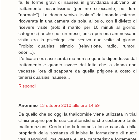
fa, le forme gravi di nausea in gravidanza subivano un
trattamento pesantissimo (per me scioccante, per loro
"normale"). La donna veniva "isolata" dal mondo esterno,
ricoverata in una camera da sola, al buio, con il divieto di
ricevere visite (solo il marito per 10 minuti al giorno,
categorici) anche per un mese, unica persona ammessa in
visita era lo psicologo che veniva due volte al giorno.
Proibito qualsiasi stimolo (televisione, radio, rumori,
odori...).
L'efficacia era assicurata ma non so quanto dipendesse dal
trattamento e quanto invece dal fatto che la donna non
vedesse l'ora di scappare da quella prigione a costo di
tenersi qualsiasi nausea...
Rispondi
Anonimo
13 ottobre 2010 alle ore 14:59
Da quello che so oggi la thalidomide viene utilizzata in trial
clinici proprio per le sue caratteristiche che costarono tante
malformazioni. Credo che la focomelia fosse causata dalla
proprietà della sostanza di inibire la formazione di nuovi
vasi sanguigni, ma questa è una caratteristica fortemente