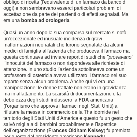
obbligo di ricetta (l'equivalente di un farmaco da banco di
oggi) e non sembravano esserci particolari problemi di
accettazione da parte dei pazienti o di effetti segnalati. Ma
era una
bomba ad orologeria
.
Quasi un anno dopo la sua comparsa sul mercato si notò
un'eccezionale ed inusuale incidenza di gravi
malformazioni neonatali che furono segnalate da alcuni
medici di famiglia all'azienda che produceva il farmaco ma
questa continuava ad inviare report di studi che
"provavano"
l'innocuità del farmaco o non rispondeva alle richieste di
attenzione. In uno studio l'azienda sottolineava come un
professore di ostetricia aveva utilizzato il farmaco nel suo
reparto senza alcun problema. Anche qui vi era una
manipolazione: le donne trattate non erano in gravidanza
ma in allattamento. La scarsità di documentazione e la
debolezza degli studi indussero la
FDA
americana
(l'organismo che approva i farmaci negli Stati Uniti) a
rifiutare la messa in commercio della Thalidomide nel
territorio degli Stati Uniti d'America e questo fu un gesto che
salvò migliaia di bambini probabilmente e l'ispettrice
dell'organizzazione (
Frances Oldham Kelsey
) fu premiata
per questo dal presidente americano
Kennedy
.