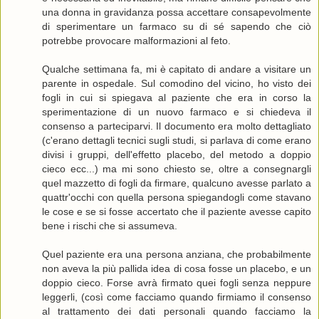
una donna in gravidanza possa accettare consapevolmente
di sperimentare un farmaco su di sé sapendo che ciò
potrebbe provocare malformazioni al feto.
Qualche settimana fa, mi è capitato di andare a visitare un
parente in ospedale. Sul comodino del vicino, ho visto dei
fogli in cui si spiegava al paziente che era in corso la
sperimentazione di un nuovo farmaco e si chiedeva il
consenso a parteciparvi. Il documento era molto dettagliato
(c'erano dettagli tecnici sugli studi, si parlava di come erano
divisi i gruppi, dell'effetto placebo, del metodo a doppio
cieco ecc...) ma mi sono chiesto se, oltre a consegnargli
quel mazzetto di fogli da firmare, qualcuno avesse parlato a
quattr'occhi con quella persona spiegandogli come stavano
le cose e se si fosse accertato che il paziente avesse capito
bene i rischi che si assumeva.
Quel paziente era una persona anziana, che probabilmente
non aveva la più pallida idea di cosa fosse un placebo, e un
doppio cieco. Forse avrà firmato quei fogli senza neppure
leggerli, (così come facciamo quando firmiamo il consenso
al trattamento dei dati personali quando facciamo la