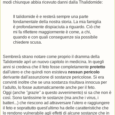
modi chiunque abbia ricevuto danni dalla Thalidomide:
Il talidomide è e resterà sempre una parte
fondamentale della nostra storia. La mia famiglia
è profondamente dispiaciuta a riguardo. Ciò che
mi fa riflettere maggiormente è come, a chi,
quando e con quali conseguenze sia possibile
chiedere scusa.
Sembrerà strano notare come proprio il dramma della
Talidomide aprì un nuovo capitolo in medicina. In quegli
anni si credeva che il feto fosse completamente
protetto
dall'utero e che quindi non esisteva
nessun pericolo
derivante dall'assunzione di sostanze pericolose. Si era
convinti inoltre che se una sostanza risultava innocua per
l'adulto, lo fosse automaticamente anche per il feto.
Oggi (anche
"grazie"
a questo avvenimento) si sa che non è
così. Sono tantissime le sostanze (ma anche i virus, i
batteri...) che riescono ad attraversare l'utero e raggiungere
il feto e soprattutto quest'ultimo ha delle caratteristiche che
lo rendono vulnerabile agli effetti di alcune sostanze che in