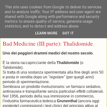
This site uses cookies from Google to deliver its services
and to analyze traffic. Your IP address and user-agent are
shared with Google along with performance and security
metrics to ensure quality of service, generate usage
statistics, and to detect and address abuse.
▼
LEARN MORE
GOT IT
mercoledì 13 ottobre 2010
Bad Medicine (III parte): Thalidomide
Uno dei peggiori drammi medici del nostro secolo
.
È la storia raccapricciante della
Thalidomide
(o
Talidomide).
Si tratta di una sostanza sperimentata alla fine degli anni 50
e posta in vendita dopo un
"regolare"
(per quegli anni)
periodo di sperimentazione.
Sembrava un prodotto rivoluzionario: un farmaco sedativo,
antinausea e tranquillante senza particolari effetti collaterali.
Nel 1956, periodo della sua immissione in commercio,
l'industria farmaceutica tedesca
Grunenthal
(ancora oggi
esistente) commissionò i test clinici del principio attivo al