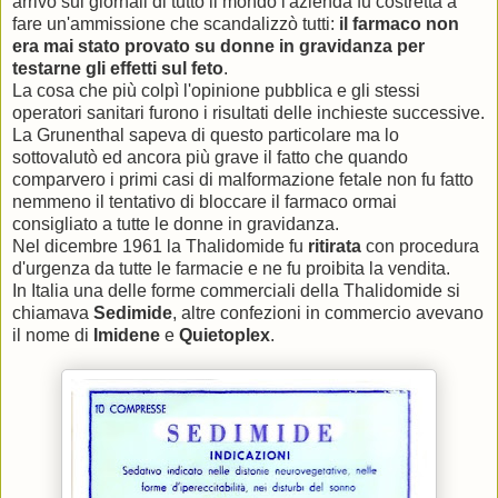
arrivò sui giornali di tutto il mondo l'azienda fu costretta a
fare un'ammissione che scandalizzò tutti:
il farmaco non
era mai stato provato su donne in gravidanza per
testarne gli effetti sul feto
.
La cosa che più colpì l'opinione pubblica e gli stessi
operatori sanitari furono i risultati delle inchieste successive.
La Grunenthal sapeva di questo particolare ma lo
sottovalutò ed ancora più grave il fatto che quando
comparvero i primi casi di malformazione fetale non fu fatto
nemmeno il tentativo di bloccare il farmaco ormai
consigliato a tutte le donne in gravidanza.
Nel dicembre 1961 la Thalidomide fu
ritirata
con procedura
d'urgenza da tutte le farmacie e ne fu proibita la vendita.
In Italia una delle forme commerciali della Thalidomide si
chiamava
Sedimide
, altre confezioni in commercio avevano
il nome di
Imidene
e
Quietoplex
.