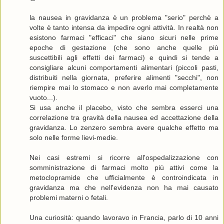
la nausea in gravidanza è un problema "serio" perchè a
volte è tanto intensa da impedire ogni attività. In realtà non
esistono farmaci "efficaci" che siano sicuri nelle prime
epoche di gestazione (che sono anche quelle più
suscettibili agli effetti dei farmaci) e quindi si tende a
consigliare alcuni comportamenti alimentari (piccoli pasti,
distribuiti nella giornata, preferire alimenti "secchi", non
riempire mai lo stomaco e non averlo mai completamente
vuoto...).
Si usa anche il placebo, visto che sembra esserci una
correlazione tra gravità della nausea ed accettazione della
gravidanza. Lo zenzero sembra avere qualche effetto ma
solo nelle forme lievi-medie.
Nei casi estremi si ricorre all'ospedalizzazione con
somministrazione di farmaci molto più attivi come la
metoclopramide che ufficialmente è controindicata in
gravidanza ma che nell'evidenza non ha mai causato
problemi materni o fetali.
Una curiosità: quando lavoravo in Francia, parlo di 10 anni