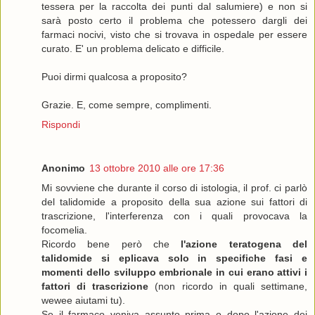
tessera per la raccolta dei punti dal salumiere) e non si
sarà posto certo il problema che potessero dargli dei
farmaci nocivi, visto che si trovava in ospedale per essere
curato. E' un problema delicato e difficile.
Puoi dirmi qualcosa a proposito?
Grazie. E, come sempre, complimenti.
Rispondi
Anonimo
13 ottobre 2010 alle ore 17:36
Mi sovviene che durante il corso di istologia, il prof. ci parlò
del talidomide a proposito della sua azione sui fattori di
trascrizione, l'interferenza con i quali provocava la
focomelia.
Ricordo bene però che
l'azione teratogena del
talidomide si eplicava solo in specifiche fasi e
momenti dello sviluppo embrionale in cui erano attivi i
fattori di trascrizione
(non ricordo in quali settimane,
wewee aiutami tu).
Se il farmaco veniva assunto prima o dopo l'azione dei