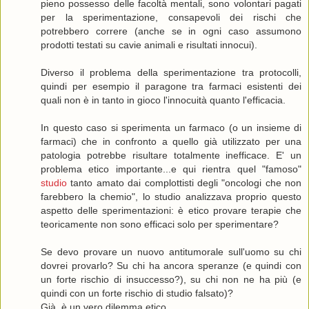
pieno possesso delle facoltà mentali, sono volontari pagati
per la sperimentazione, consapevoli dei rischi che
potrebbero correre (anche se in ogni caso assumono
prodotti testati su cavie animali e risultati innocui).
Diverso il problema della sperimentazione tra protocolli,
quindi per esempio il paragone tra farmaci esistenti dei
quali non è in tanto in gioco l'innocuità quanto l'efficacia.
In questo caso si sperimenta un farmaco (o un insieme di
farmaci) che in confronto a quello già utilizzato per una
patologia potrebbe risultare totalmente inefficace. E' un
problema etico importante...e qui rientra quel "famoso"
studio
tanto amato dai complottisti degli "oncologi che non
farebbero la chemio", lo studio analizzava proprio questo
aspetto delle sperimentazioni: è etico provare terapie che
teoricamente non sono efficaci solo per sperimentare?
Se devo provare un nuovo antitumorale sull'uomo su chi
dovrei provarlo? Su chi ha ancora speranze (e quindi con
un forte rischio di insuccesso?), su chi non ne ha più (e
quindi con un forte rischio di studio falsato)?
Già, è un vero dilemma etico.