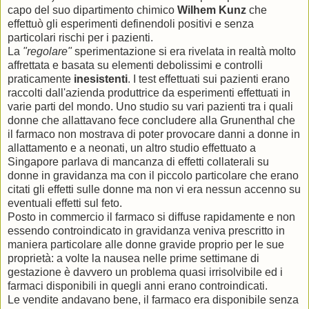
capo del suo dipartimento chimico
Wilhem Kunz
che
effettuò gli esperimenti definendoli positivi e senza
particolari rischi per i pazienti.
La
"regolare"
sperimentazione si era rivelata in realtà molto
affrettata e basata su elementi debolissimi e controlli
praticamente
inesistenti
. I test effettuati sui pazienti erano
raccolti dall'azienda produttrice da esperimenti effettuati in
varie parti del mondo. Uno studio su vari pazienti tra i quali
donne che allattavano fece concludere alla Grunenthal che
il farmaco non mostrava di poter provocare danni a donne in
allattamento e a neonati, un altro studio effettuato a
Singapore parlava di mancanza di effetti collaterali su
donne in gravidanza ma con il piccolo particolare che erano
citati gli effetti sulle donne ma non vi era nessun accenno su
eventuali effetti sul feto.
Posto in commercio il farmaco si diffuse rapidamente e non
essendo controindicato in gravidanza veniva prescritto in
maniera particolare alle donne gravide proprio per le sue
proprietà: a volte la nausea nelle prime settimane di
gestazione è davvero un problema quasi irrisolvibile ed i
farmaci disponibili in quegli anni erano controindicati.
Le vendite andavano bene, il farmaco era disponibile senza