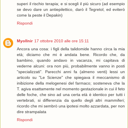
superi il rischio terapia; e si scegli il più sicuro (ad esempio
se devo dare un antiepilettico, darò il Tegretol, ed eviterò
come la peste il Depakin)
Rispondi
Myollnir
17 ottobre 2010 alle ore 15:11
Ancora una cosa: i figli della talidomide hanno circa la mia
età; diciamo che mi è andata bene. Ricordo che, da
bambino, quando andavo in vacanza, mi capitava di
vederne alcuni: ora non più, probabilmente vanno in posti
"specializzati". Parecchi anni fa (almeno venti) lessi un
articolo su "Le Scienze" che spiegava il meccanismo di
inibizione della melogenesi del farmaco; sosteneva che la
T. agiva esattamente nel momento gestazionale in cui il feto
delle foche, che sino ad una certa età è identico per tutti i
vertebrati, si differenzia da quello degli altri mammiferi;
ricordo che mi sembrò una ipotesi molto azzardata, per non
dire strampalata
Rispondi