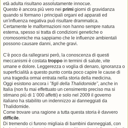
età adulta risultano assolutamente innocue.
Questo è ancora più vero nei
primi
giorni di gravidanza
quando si formano i principali organi ed apparati ed
un'influenza negativa può risultare drammatica.
Certamente le malformazioni non hanno sempre natura
esterna, spesso si tratta di condizioni genetiche o
cromosomiche ma sappiamo che le influenze ambientali
possono causare danni, anche gravi.
C'è poco da rallegrarsi però, la conoscenza di questi
meccanismi è costata
troppo
in termini di salute, vite
umane e dolore. Leggerezza o voglia di denaro, ignoranza o
superficialità a questo punto conta poco capire le cause di
una tragedia ormai entrata nella storia della medicina.
Oggi esistono ancora i
"figli della Thalidomide"
, anche in
Italia (non fu mai effettuato un censimento preciso ma si
stimano più di 1˙000 affetti) e solo nel 2009 il governo
italiano ha stabilito un indennizzo ai danneggiati da
Thalidomide.
Come trovare una ragione a tutta questa storia è davvero
difficile
.
Di tremendo ci furono migliaia di bambini danneggiati, con