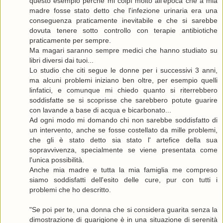
questo esempio perchè mi colpì molto all'epoca che a mia
madre fosse stato detto che l'infezione urinaria era una
conseguenza praticamente inevitabile e che si sarebbe
dovuta tenere sotto controllo con terapie antibiotiche
praticamente per sempre.
Ma magari saranno sempre medici che hanno studiato su
libri diversi dai tuoi...
Lo studio che citi segue le donne per i successivi 3 anni,
ma alcuni problemi iniziano ben oltre, per esempio quelli
linfatici, e comunque mi chiedo quanto si riterrebbero
soddisfatte se si scoprisse che sarebbero potute guarire
con lavande a base di acqua e bicarbonato...
Ad ogni modo mi domando chi non sarebbe soddisfatto di
un intervento, anche se fosse costellato da mille problemi,
che gli è stato detto sia stato l' artefice della sua
sopravvivenza, specialmente se viene presentata come
l'unica possibilità.
Anche mia madre e tutta la mia famiglia me compreso
siamo soddisfatti dell'esito delle cure, pur con tutti i
problemi che ho descritto.
"Se poi per te, una donna che si considera guarita senza la
dimostrazione di guarigione è in una situazione di serenità