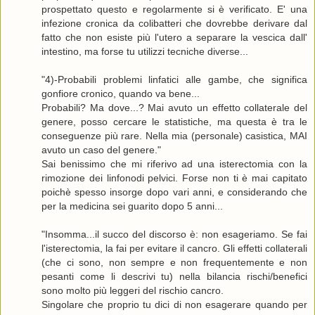
prospettato questo e regolarmente si è verificato. E' una
infezione cronica da colibatteri che dovrebbe derivare dal
fatto che non esiste più l'utero a separare la vescica dall'
intestino, ma forse tu utilizzi tecniche diverse...
"4)-Probabili problemi linfatici alle gambe, che significa
gonfiore cronico, quando va bene...
Probabili? Ma dove...? Mai avuto un effetto collaterale del
genere, posso cercare le statistiche, ma questa è tra le
conseguenze più rare. Nella mia (personale) casistica, MAI
avuto un caso del genere."
Sai benissimo che mi riferivo ad una isterectomia con la
rimozione dei linfonodi pelvici. Forse non ti è mai capitato
poichè spesso insorge dopo vari anni, e considerando che
per la medicina sei guarito dopo 5 anni...
"Insomma...il succo del discorso è: non esageriamo. Se fai
l'isterectomia, la fai per evitare il cancro. Gli effetti collaterali
(che ci sono, non sempre e non frequentemente e non
pesanti come li descrivi tu) nella bilancia rischi/benefici
sono molto più leggeri del rischio cancro.
Singolare che proprio tu dici di non esagerare quando per