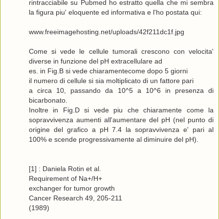
rintracciabile su Pubmed ho estratto quella che mi sembra
la figura piu' eloquente ed informativa e l'ho postata qui:
www.freeimagehosting.net/uploads/42f211dc1f.jpg
Come si vede le cellule tumorali crescono con velocita'
diverse in funzione del pH extracellulare ad
es. in Fig.B si vede chiaramentecome dopo 5 giorni
il numero di cellule si sia moltiplicato di un fattore pari
a circa 10, passando da 10^5 a 10^6 in presenza di
bicarbonato.
Inoltre in Fig.D si vede piu che chiaramente come la
sopravvivenza aumenti all'aumentare del pH (nel punto di
origine del grafico a pH 7.4 la sopravvivenza e' pari al
100% e scende progressivamente al diminuire del pH).
[1] : Daniela Rotin et al.
Requirement of Na+/H+
exchanger for tumor growth
Cancer Research 49, 205-211
(1989)