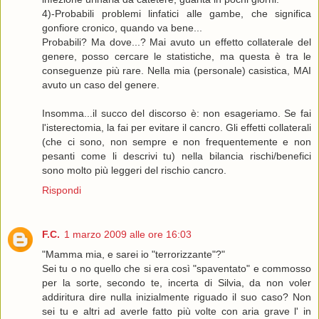
4)-Probabili problemi linfatici alle gambe, che significa
gonfiore cronico, quando va bene...
Probabili? Ma dove...? Mai avuto un effetto collaterale del
genere, posso cercare le statistiche, ma questa è tra le
conseguenze più rare. Nella mia (personale) casistica, MAI
avuto un caso del genere.
Insomma...il succo del discorso è: non esageriamo. Se fai
l'isterectomia, la fai per evitare il cancro. Gli effetti collaterali
(che ci sono, non sempre e non frequentemente e non
pesanti come li descrivi tu) nella bilancia rischi/benefici
sono molto più leggeri del rischio cancro.
Rispondi
F.C.
1 marzo 2009 alle ore 16:03
"Mamma mia, e sarei io "terrorizzante"?"
Sei tu o no quello che si era così "spaventato" e commosso
per la sorte, secondo te, incerta di Silvia, da non voler
addiritura dire nulla inizialmente riguado il suo caso? Non
sei tu e altri ad averle fatto più volte con aria grave l' in