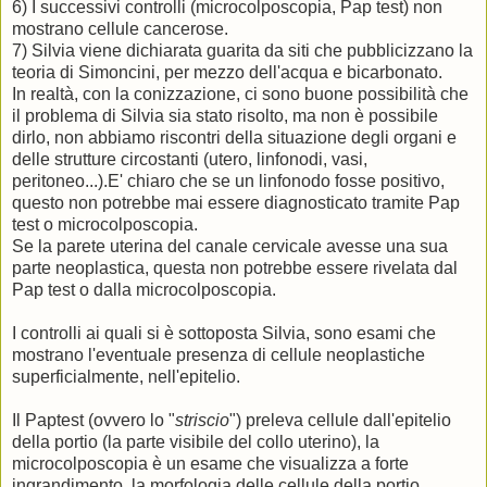
6) I successivi controlli (microcolposcopia, Pap test) non
mostrano cellule cancerose.
7) Silvia viene dichiarata guarita da siti che pubblicizzano la
teoria di Simoncini, per mezzo dell'acqua e bicarbonato.
In realtà, con la conizzazione, ci sono buone possibilità che
il problema di Silvia sia stato risolto, ma non è possibile
dirlo, non abbiamo riscontri della situazione degli organi e
delle strutture circostanti (utero, linfonodi, vasi,
peritoneo...).E' chiaro che se un linfonodo fosse positivo,
questo non potrebbe mai essere diagnosticato tramite Pap
test o microcolposcopia.
Se la parete uterina del canale cervicale avesse una sua
parte neoplastica, questa non potrebbe essere rivelata dal
Pap test o dalla microcolposcopia.
I controlli ai quali si è sottoposta Silvia, sono esami che
mostrano l'eventuale presenza di cellule neoplastiche
superficialmente, nell'epitelio.
Il Paptest (ovvero lo "
striscio
") preleva cellule dall'epitelio
della portio (la parte visibile del collo uterino), la
microcolposcopia è un esame che visualizza a forte
ingrandimento, la morfologia delle cellule della portio.