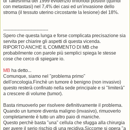
di Takeshima del 1999 evidenziò linfonodi positivi (quindi
con metastasi) nel 7,4% dei casi ed un'invasione dello
stroma (il tessuto uterino circostante la lesione) del 18%.
-------------------------------
Spero che questa lunga e forse complicata precisazione sia
servita per chiarire gli aspetti di questa vicenda.
RIPORTO ANCHE IL COMMENTO DI MB che
probabilmente con parole più semplici spiega le stesse
cose che cerco di spiegare io.
MB
ha detto...
Comunque, siamo nel "problema primo"
dell'oncologia.Finchè un tumore è benigno (non invasivo)
questo resterà confinato nella sede principale e si "limiterà"
a crescere di volume (tumor).
Basta rimuoverlo per risolvere definitivamente il problema.
Quando un tumore diventa maligno (invasivo), rimuoverlo
completamente è tutto un altro paio di maniche.
Questo perchè basta "una" cellula che sfugga alla chirurgia
per avere il serio rischio di una recidiva.Siccome si opera "a