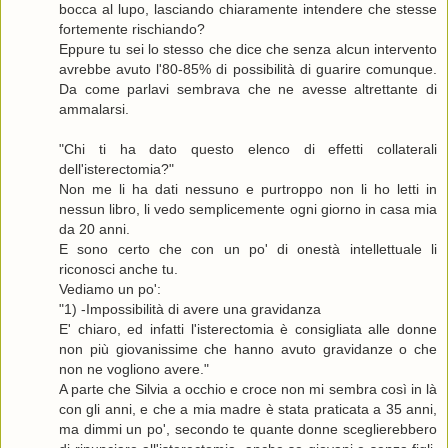
bocca al lupo, lasciando chiaramente intendere che stesse
fortemente rischiando?
Eppure tu sei lo stesso che dice che senza alcun intervento
avrebbe avuto l'80-85% di possibilità di guarire comunque.
Da come parlavi sembrava che ne avesse altrettante di
ammalarsi.
"Chi ti ha dato questo elenco di effetti collaterali
dell'isterectomia?"
Non me li ha dati nessuno e purtroppo non li ho letti in
nessun libro, li vedo semplicemente ogni giorno in casa mia
da 20 anni.
E sono certo che con un po' di onestà intellettuale li
riconosci anche tu.
Vediamo un po':
"1) -Impossibilità di avere una gravidanza
E' chiaro, ed infatti l'isterectomia è consigliata alle donne
non più giovanissime che hanno avuto gravidanze o che
non ne vogliono avere."
A parte che Silvia a occhio e croce non mi sembra così in là
con gli anni, e che a mia madre è stata praticata a 35 anni,
ma dimmi un po', secondo te quante donne sceglierebbero