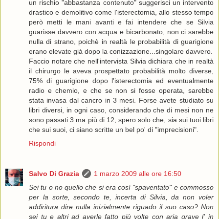
un rischio "abbastanza contenuto" suggerisci un intervento
drastico e demolitivo come l'isterectomia, allo stesso tempo
però metti le mani avanti e fai intendere che se Silvia
guarisse davvero con acqua e bicarbonato, non ci sarebbe
nulla di strano, poichè in realtà le probabilità di guarigione
erano elevate già dopo la conizzazione...singolare davvero.
Faccio notare che nell'intervista Silvia dichiara che in realtà
il chirurgo le aveva prospettato probabilità molto diverse,
75% di guarigione dopo l'isterectomia ed eventualmente
radio e chemio, e che se non si fosse operata, sarebbe
stata invasa dal cancro in 3 mesi. Forse avete studiato su
libri diversi, in ogni caso, considerando che di mesi non ne
sono passati 3 ma più di 12, spero solo che, sia sui tuoi libri
che sui suoi, ci siano scritte un bel po' di "imprecisioni".
Rispondi
Salvo Di Grazia
1 marzo 2009 alle ore 16:50
Sei tu o no quello che si era così "spaventato" e commosso
per la sorte, secondo te, incerta di Silvia, da non voler
addiritura dire nulla inizialmente riguado il suo caso? Non
sei tu e altri ad averle fatto più volte con aria grave l' in