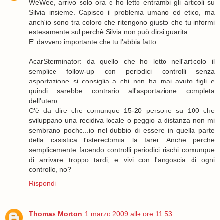
WeWee, arrivo solo ora e ho letto entrambi gli articoli su
Silvia insieme. Capisco il problema umano ed etico, ma
anch'io sono tra coloro che ritengono giusto che tu informi
estesamente sul perchè Silvia non può dirsi guarita.
E' davvero importante che tu l'abbia fatto.
AcarSterminator: da quello che ho letto nell'articolo il
semplice follow-up con periodici controlli senza
asportazione si consiglia a chi non ha mai avuto figli e
quindi sarebbe contrario all'asportazione completa
dell'utero.
C'è da dire che comunque 15-20 persone su 100 che
sviluppano una recidiva locale o peggio a distanza non mi
sembrano poche...io nel dubbio di essere in quella parte
della casistica l'isterectomia la farei. Anche perchè
semplicemente facendo controlli periodici rischi comunque
di arrivare troppo tardi, e vivi con l'angoscia di ogni
controllo, no?
Rispondi
Thomas Morton
1 marzo 2009 alle ore 11:53