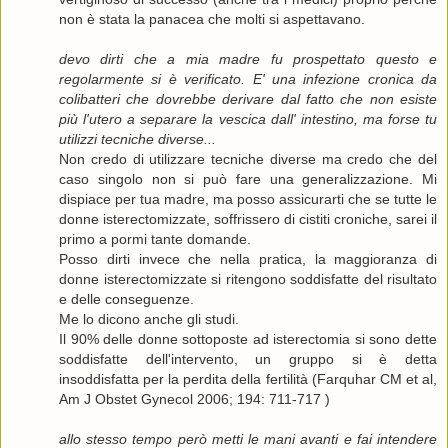
non è stata la panacea che molti si aspettavano.
devo dirti che a mia madre fu prospettato questo e
regolarmente si è verificato. E' una infezione cronica da
colibatteri che dovrebbe derivare dal fatto che non esiste
più l'utero a separare la vescica dall' intestino, ma forse tu
utilizzi tecniche diverse...
Non credo di utilizzare tecniche diverse ma credo che del
caso singolo non si può fare una generalizzazione. Mi
dispiace per tua madre, ma posso assicurarti che se tutte le
donne isterectomizzate, soffrissero di cistiti croniche, sarei il
primo a pormi tante domande.
Posso dirti invece che nella pratica, la maggioranza di
donne isterectomizzate si ritengono soddisfatte del risultato
e delle conseguenze.
Me lo dicono anche gli studi.
Il 90% delle donne sottoposte ad isterectomia si sono dette
soddisfatte dell'intervento, un gruppo si è detta
insoddisfatta per la perdita della fertilità (Farquhar CM et al,
Am J Obstet Gynecol 2006; 194: 711-717 )
allo stesso tempo però metti le mani avanti e fai intendere