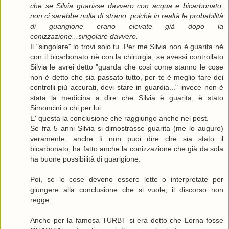
che se Silvia guarisse davvero con acqua e bicarbonato,
non ci sarebbe nulla di strano, poichè in realtà le probabilità
di guarigione erano elevate già dopo la
conizzazione...singolare davvero.
Il "singolare" lo trovi solo tu. Per me Silvia non è guarita nè
con il bicarbonato nè con la chirurgia, se avessi controllato
Silvia le avrei detto "guarda che così come stanno le cose
non è detto che sia passato tutto, per te è meglio fare dei
controlli più accurati, devi stare in guardia..." invece non è
stata la medicina a dire che Silvia è guarita, è stato
Simoncini o chi per lui.
E' questa la conclusione che raggiungo anche nel post.
Se fra 5 anni Silvia si dimostrasse guarita (me lo auguro)
veramente, anche lì non puoi dire che sia stato il
bicarbonato, ha fatto anche la conizzazione che già da sola
ha buone possibilità di guarigione.
Poi, se le cose devono essere lette o interpretate per
giungere alla conclusione che si vuole, il discorso non
regge.
Anche per la famosa TURBT si era detto che Lorna fosse