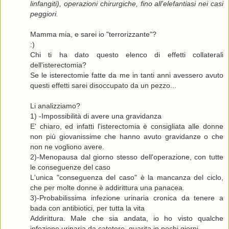
linfangiti), operazioni chirurgiche, fino all'elefantiasi nei casi
peggiori.
Mamma mia, e sarei io "terrorizzante"?
:)
Chi ti ha dato questo elenco di effetti collaterali
dell'isterectomia?
Se le isterectomie fatte da me in tanti anni avessero avuto
questi effetti sarei disoccupato da un pezzo...
Li analizziamo?
1) -Impossibilità di avere una gravidanza
E' chiaro, ed infatti l'isterectomia è consigliata alle donne
non più giovanissime che hanno avuto gravidanze o che
non ne vogliono avere.
2)-Menopausa dal giorno stesso dell'operazione, con tutte
le conseguenze del caso
L'unica "conseguenza del caso" è la mancanza del ciclo,
che per molte donne è addirittura una panacea.
3)-Probabilissima infezione urinaria cronica da tenere a
bada con antibiotici, per tutta la vita
Addirittura. Male che sia andata, io ho visto qualche
infezione urinaria da catetere, guarita in pochi giorni.