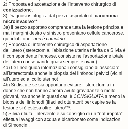
2) Proposta ed accettazione dell'intervento chirurgico di
conizzazione
.
3) Diagnosi istologica dal pezzo asportato di
carcinoma
microinvasivo
**.
3a) Il pezzo asportato comprende tutta la lesione principale
ma i margini destro e sinistro presentano cellule cancerose,
quindi il cono "
non è completo
".
4) Proposta di intervento chirurgico di asportazione
dell'utero (isterectomia, l'ablazione uterina riferita da Silvia è
il corrispondente francese, consiste nell'asportazione totale
dell'utero conservando quasi sempre le ovaie).
4a) Le linee guida internazionali consigliano di associare
all'isterectomia anche la biopsia dei linfonodi pelvici (vicini
all'utero ed al collo uterino)
4b) Si discute se sia opportuno evitare l'isterectomia in
donne che non hanno ancora avuto gravidanze o molto
giovani, ma anche in questi casi è
CONSIGLIATA
almeno la
biopsia dei linfonodi (iliaci ed otturatori) per capire se la
lesione si è estesa oltre l'utero***.
5) Silvia rifiuta l'intervento e su consiglio di un "naturopata"
effettua lavaggi con acqua e bicarbonato come indicazioni
di Simoncini.