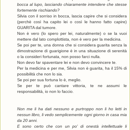
bocca al lupo, lasciando chiaramente intendere che stesse
fortemente rischiando?
Silvia con il sorriso in bocca, lascia capire che si considera
(perchè così ha capito lei o così le hanno fatto capire)
GUARITA dal tumore.
Non è vero (lo spero per lei, naturalmente) o se la vuoi
mettere dal lato complottista, non è vero per la medicina.
Se poi per te, una donna che si considera guarita senza la
dimostrazione di guarigione è in una situazione di serenità
o la consideri fortunata, non posso farci nulla.
Non devo far spaventare lei e non devo convincere te.
Per la medicina e per me, Silvia non è guarita, ha il 15% di
possibilità che non lo sia.
Se poi per sua fortuna lo è, meglio.
Se per te può cantare vittoria, te ne assumi le
responsabilità, io non lo faccio.
Non me li ha dati nessuno e purtroppo non li ho letti in
nessun libro, li vedo semplicemente ogni giorno in casa mia
da 20 anni.
E sono certo che con un po' di onestà intellettuale li