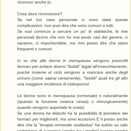
riconosci anche tu.
Cosa devo riconoscere?
Se nel tuo caso personale ci sono state queste
complicazioni, non puoi dire che sono comuni a tutti.
Se vuoi comincio a cercare un po' di statistiche, le mie
personali dicono che non ho mai avuto casi del genere, ci
saranno, ci mancherebbe, ma non posso dire che siano
frequenti o comuni.
Io so che alle donne in menopausa vengono prescritti
farmaci per evitare diversi "fastidi" legati all'invecchiamento,
poichè insieme al ciclo vengono a mancare anche degli
ormoni (come saprai certamente), "fastidi" quali tra gli altri
una maggiore incidenza di osteoporosi.
Le donne sono in menopausa (ormonale) o naturalmente
(quando la funzione ovarica cessa) o chirurgicamente(
quando vengono asportate le ovaie).
Se una donna ha disturbi ha la possibilità di prendere dei
farmaci per migliorarli, ma sono eccezioni E ti posso anche
dire che la "terapia ormonale sostitutiva" ha subìto un calo
vertiginoso di successo (anche tra i medici) proprio perchè