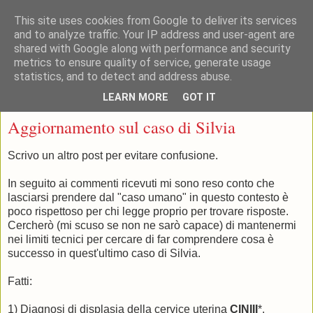
This site uses cookies from Google to deliver its services
and to analyze traffic. Your IP address and user-agent are
shared with Google along with performance and security
metrics to ensure quality of service, generate usage
statistics, and to detect and address abuse.
▼
LEARN MORE
GOT IT
sabato 28 febbraio 2009
Aggiornamento sul caso di Silvia
Scrivo un altro post per evitare confusione.
In seguito ai commenti ricevuti mi sono reso conto che
lasciarsi prendere dal "caso umano" in questo contesto è
poco rispettoso per chi legge proprio per trovare risposte.
Cercherò (mi scuso se non ne sarò capace) di mantenermi
nei limiti tecnici per cercare di far comprendere cosa è
successo in quest'ultimo caso di Silvia.
Fatti:
1) Diagnosi di displasia della cervice uterina
CINIII
*.