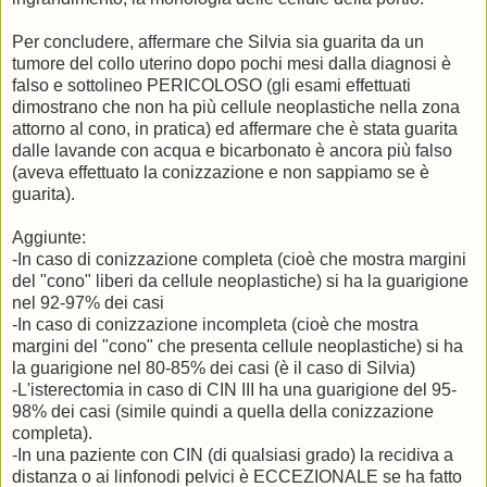
Per concludere, affermare che Silvia sia guarita da un
tumore del collo uterino dopo pochi mesi dalla diagnosi è
falso e sottolineo PERICOLOSO (gli esami effettuati
dimostrano che non ha più cellule neoplastiche nella zona
attorno al cono, in pratica) ed affermare che è stata guarita
dalle lavande con acqua e bicarbonato è ancora più falso
(aveva effettuato la conizzazione e non sappiamo se è
guarita).
Aggiunte:
-In caso di conizzazione completa (cioè che mostra margini
del "cono" liberi da cellule neoplastiche) si ha la guarigione
nel 92-97% dei casi
-In caso di conizzazione incompleta (cioè che mostra
margini del "cono" che presenta cellule neoplastiche) si ha
la guarigione nel 80-85% dei casi (è il caso di Silvia)
-L'isterectomia in caso di CIN III ha una guarigione del 95-
98% dei casi (simile quindi a quella della conizzazione
completa).
-In una paziente con CIN (di qualsiasi grado) la recidiva a
distanza o ai linfonodi pelvici è ECCEZIONALE se ha fatto