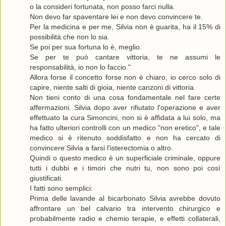
o la consideri fortunata, non posso farci nulla.
Non devo far spaventare lei e non devo convincere te.
Per la medicina e per me, Silvia non è guarita, ha il 15% di
possibilità che non lo sia.
Se poi per sua fortuna lo è, meglio.
Se per te può cantare vittoria, te ne assumi le
responsabilità, io non lo faccio."
Allora forse il concetto forse non è chiaro, io cerco solo di
capire, niente salti di gioia, niente canzoni di vittoria.
Non tieni conto di una cosa fondamentale nel fare certe
affermazioni. Silvia dopo aver rifiutato l'operazione e aver
effettuato la cura Simoncini, non si è affidata a lui solo, ma
ha fatto ulteriori controlli con un medico "non eretico", e tale
medico si è ritenuto soddisfatto e non ha cercato di
convincere Silvia a farsi l'isterectomia o altro.
Quindi o questo medico è un superficiale criminale, oppure
tutti i dubbi e i timori che nutri tu, non sono poi così
giustificati.
I fatti sono semplici:
Prima delle lavande al bicarbonato Silvia avrebbe dovuto
affrontare un bel calvario tra intervento chirurgico e
probabilmente radio e chemio terapie, e effetti collaterali,