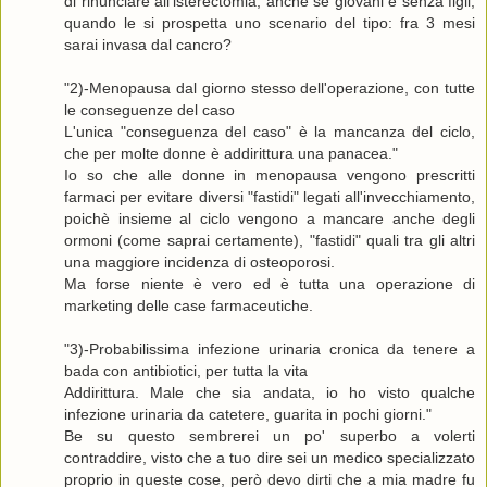
di rinunciare all'isterectomia, anche se giovani e senza figli,
quando le si prospetta uno scenario del tipo: fra 3 mesi
sarai invasa dal cancro?
"2)-Menopausa dal giorno stesso dell'operazione, con tutte
le conseguenze del caso
L'unica "conseguenza del caso" è la mancanza del ciclo,
che per molte donne è addirittura una panacea."
Io so che alle donne in menopausa vengono prescritti
farmaci per evitare diversi "fastidi" legati all'invecchiamento,
poichè insieme al ciclo vengono a mancare anche degli
ormoni (come saprai certamente), "fastidi" quali tra gli altri
una maggiore incidenza di osteoporosi.
Ma forse niente è vero ed è tutta una operazione di
marketing delle case farmaceutiche.
"3)-Probabilissima infezione urinaria cronica da tenere a
bada con antibiotici, per tutta la vita
Addirittura. Male che sia andata, io ho visto qualche
infezione urinaria da catetere, guarita in pochi giorni."
Be su questo sembrerei un po' superbo a volerti
contraddire, visto che a tuo dire sei un medico specializzato
proprio in queste cose, però devo dirti che a mia madre fu