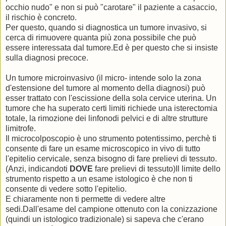
occhio nudo" e non si può "carotare" il paziente a casaccio,
il rischio è concreto.
Per questo, quando si diagnostica un tumore invasivo, si
cerca di rimuovere quanta più zona possibile che può
essere interessata dal tumore.Ed è per questo che si insiste
sulla diagnosi precoce.
Un tumore microinvasivo (il micro- intende solo la zona
d'estensione del tumore al momento della diagnosi) può
esser trattato con l'escissione della sola cervice uterina. Un
tumore che ha superato certi limiti richiede una isterectomia
totale, la rimozione dei linfonodi pelvici e di altre strutture
limitrofe.
Il microcolposcopio è uno strumento potentissimo, perchè ti
consente di fare un esame microscopico in vivo di tutto
l'epitelio cervicale, senza bisogno di fare prelievi di tessuto.
(Anzi, indicandoti
DOVE
fare prelievi di tessuto)Il limite dello
strumento rispetto a un esame istologico è che non ti
consente di vedere sotto l'epitelio.
E chiaramente non ti permette di vedere altre
sedi.Dall'esame del campione ottenuto con la conizzazione
(quindi un istologico tradizionale) si sapeva che c'erano