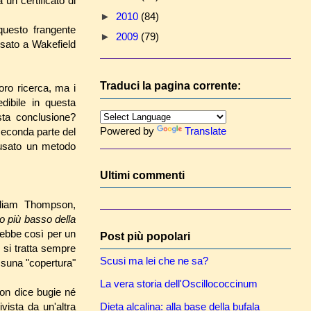
 un certificato di
►
2010
(84)
 questo frangente
►
2009
(79)
ssato a Wakefield
Traduci la pagina corrente:
oro ricerca, ma i
edibile in questa
sta conclusione?
Powered by
Translate
 seconda parte del
 usato un metodo
Ultimi commenti
lliam Thompson,
to più basso della
rebbe così per un
Post più popolari
si tratta sempre
Scusi ma lei che ne sa?
nessuna "copertura"
La vera storia dell'Oscillococcinum
non dice bugie né
Dieta alcalina: alla base della bufala
vista da un'altra