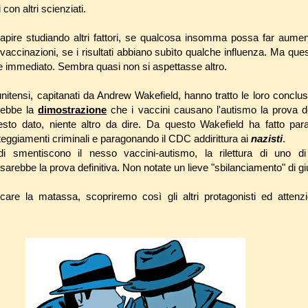
con altri scienziati.
apire studiando altri fattori, se qualcosa insomma possa far aumen
vaccinazioni, se i risultati abbiano subìto qualche influenza. Ma qu
ne immediato. Sembra quasi non si aspettasse altro.
unitensi, capitanati da Andrew Wakefield, hanno tratto le loro conclu
arebbe la
dimostrazione
che i vaccini causano l'autismo la prova de
sto dato, niente altro da dire. Da questo Wakefield ha fatto parag
eggiamenti criminali e paragonando il CDC addirittura ai
nazisti
.
di smentiscono il nesso vaccini-autismo, la rilettura di uno di
rebbe la prova definitiva. Non notate un lieve "sbilanciamento" di gi
care la matassa, scopriremo così gli altri protagonisti ed attenzi