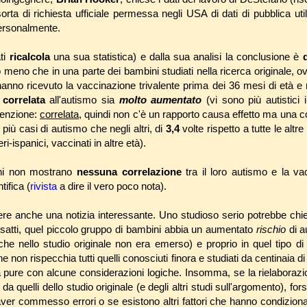
rta di richiesta ufficiale permessa negli USA di dati di pubblica util
 personalmente.
ati
ricalcola
una sua statistica) e dalla sua analisi la conclusione è
ù o meno che in una parte dei bambini studiati nella ricerca originale, 
anno ricevuto la vaccinazione trivalente prima dei 36 mesi di età e m
a
correlata
all'autismo sia
molto aumentato
(vi sono più autistici
attenzione:
correlata
, quindi non c'è un rapporto causa effetto ma una c
più casi di autismo che negli altri, di
3,4
volte rispetto a tutte le altr
i-ispanici, vaccinati in altre età).
bini non mostrano
nessuna correlazione
tra il loro autismo e la va
tifica (
rivista
a dire il vero poco nota).
ere anche una notizia interessante. Uno studioso serio potrebbe ch
 esatti, quel piccolo gruppo di bambini abbia un aumentato
rischio
di 
che nello studio originale non era emerso) e proprio in quel tipo d
 non rispecchia tutti quelli conosciuti finora e studiati da centinaia di 
 pure con alcune considerazioni logiche. Insomma, se la rielaborazi
ti da quelli dello studio originale (e degli altri studi sull'argomento), f
ver commesso errori o se esistono altri fattori che hanno condizionato