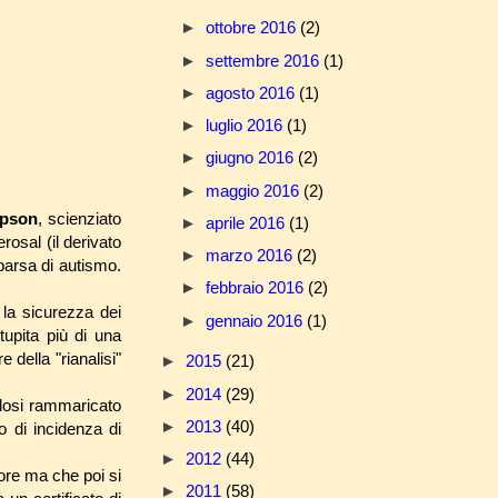
►
ottobre 2016
(2)
►
settembre 2016
(1)
►
agosto 2016
(1)
►
luglio 2016
(1)
►
giugno 2016
(2)
►
maggio 2016
(2)
mpson
, scienziato
►
aprile 2016
(1)
osal (il derivato
►
marzo 2016
(2)
arsa di autismo.
►
febbraio 2016
(2)
 la sicurezza dei
►
gennaio 2016
(1)
tupita più di una
della "rianalisi"
►
2015
(21)
►
2014
(29)
dosi rammaricato
►
2013
(40)
o di incidenza di
►
2012
(44)
lore ma che poi si
►
2011
(58)