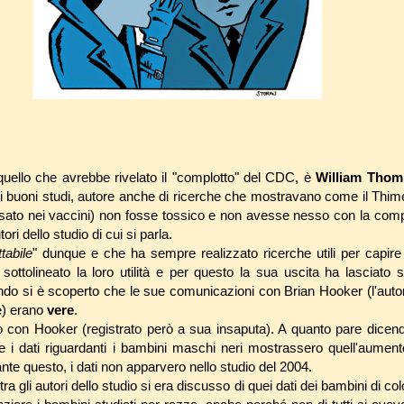
 quello che avrebbe rivelato il "complotto" del CDC, è
William Tho
i buoni studi, autore anche di ricerche che mostravano come il Thimer
sato nei vaccini) non fosse tossico e non avesse nesso con la comp
i dello studio di cui si parla.
tabile
" dunque e che ha sempre realizzato ricerche utili per capire
ottolineato la loro utilità e per questo la sua uscita ha lasciato s
do si è scoperto che le sue comunicazioni con Brian Hooker (l'autore 
e) erano
vere
.
con Hooker (registrato però a sua insaputa). A quanto pare dicen
 i dati riguardanti i bambini maschi neri mostrassero quell'aument
te questo, i dati non apparvero nello studio del 2004.
 gli autori dello studio si era discusso di quei dati dei bambini di co