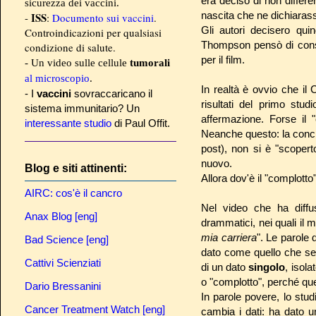
era deciso di non differe
sicurezza dei vaccini.
nascita che ne dichiarass
ISS
-
:
Documento sui vaccini
.
Gli autori decisero quin
Controindicazioni per qualsiasi
Thompson pensò di conserv
condizione di salute.
per il film.
- Un video sulle cellule
tumorali
al microscopio
.
In realtà è ovvio che il
- I
vaccini
sovraccaricano il
risultati del primo stu
sistema immunitario? Un
affermazione. Forse il
interessante studio
di Paul Offit.
Neanche questo: la conclu
post), non si è "scope
nuovo.
Blog e siti attinenti:
Allora dov'è il "complotto
AIRC: cos'è il cancro
Nel video che ha diffu
Anax Blog [eng]
drammatici, nei quali il m
mia carriera
". Le parole 
Bad Science [eng]
dato come quello che se
Cattivi Scienziati
di un dato
singolo
, isola
o "complotto", perché q
Dario Bressanini
In parole povere, lo stud
Cancer Treatment Watch [eng]
cambia i dati: ha dato u