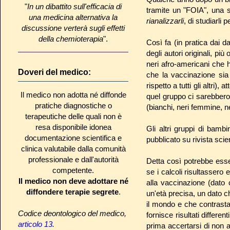
"
In un dibattito sull'efficacia di
tramite un "FOIA", una so
una medicina alternativa la
rianalizzarli
, di studiarli
discussione verterà sugli effetti
della chemioterapia
".
Così fa (in pratica dai d
degli autori originali, pi
neri afro-americani che h
Doveri del medico:
che la vaccinazione si
rispetto a tutti gli altri), 
Il medico non adotta né diffonde
quel gruppo ci sarebbero 
pratiche diagnostiche o
(bianchi, neri femmine, ner
terapeutiche delle quali non è
resa disponibile idonea
Gli altri gruppi di bam
documentazione scientifica e
pubblicato su rivista scien
clinica valutabile dalla comunità
professionale e dall'autorità
Detta così potrebbe ess
competente.
se i calcoli risultassero
Il medico non deve adottare né
alla vaccinazione (dato 
diffondere terapie segrete
.
un'età precisa, un dato che
il mondo e che contrasta
Codice deontologico del medico,
fornisce risultati differen
articolo 13
.
prima accertarsi di non a