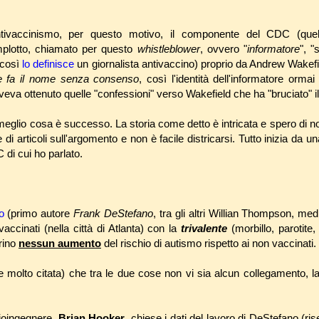
'antivaccinismo, per questo motivo, il componente del CDC (que
mplotto, chiamato per questo
whistleblower
, ovvero "
informatore
", "
(così
lo definisce
un giornalista antivaccino) proprio da Andrew Wakefi
e fa il nome senza consenso
, così l'identità dell'informatore orma
aveva ottenuto quelle "confessioni" verso Wakefield che ha "bruciato" i
eglio cosa è successo. La storia come detto è intricata e spero di 
di articoli sull'argomento e non è facile districarsi. Tutto inizia da un
 di cui ho parlato.
o
(primo autore
Frank DeStefano
, tra gli altri Willian Thompson, me
ccinati (nella città di Atlanta) con la
trivalente
(morbillo, parotite,
rino
nessun aumento
del rischio di autismo rispetto ai non vaccinati.
molto citata) che tra le due cose non vi sia alcun collegamento, l
ioingegnere,
Brian Hooker
, chiese i dati del lavoro di DeStefano (ris