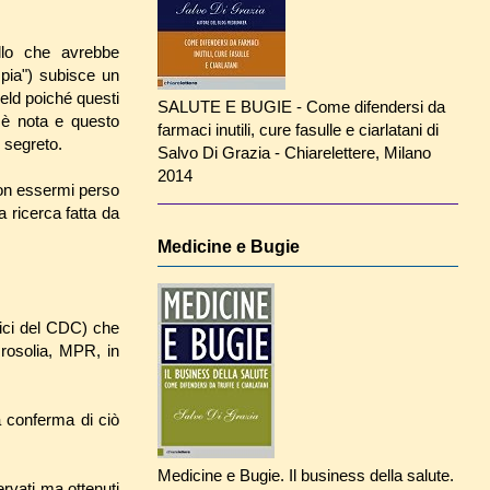
llo che avrebbe
spia") subisce un
eld poiché questi
SALUTE E BUGIE - Come difendersi da
i è nota e questo
farmaci inutili, cure fasulle e ciarlatani di
l segreto.
Salvo Di Grazia - Chiarelettere, Milano
2014
non essermi perso
a ricerca fatta da
Medicine e Bugie
dici del CDC) che
 rosolia, MPR, in
a conferma di ciò
Medicine e Bugie. Il business della salute.
ervati ma ottenuti