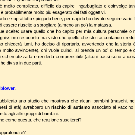
molto complicato, difficile da capire, ingarbugliato e coinvolge ta
è probabilmente molto più esagerato dei fatti oggettivi.
arlo e soprattutto spiegarlo bene, per capirlo ho dovuto seguire varie 
di essere riuscito a sbrogliare (almeno un po') la matassa.
e scelte: usare quello che ho capito per mia cultura personale o r
unghissimo resoconto ma visto che quello che sto raccontando credo
 chiederà lumi, ho deciso di riportarlo, avvertendo che la storia 
 molto avvincente), chi vuole quindi, si prenda un po' di tempo e d
di schematizzarla e renderla comprensibile (alcuni passi sono anco
he divisa in due parti.
eblower.
ubblicato uno studio che mostrava che alcuni bambini (maschi, neri
mesi di età) avrebbero un
rischio di autismo
associato al vaccino 
etto agli altri gruppi di bambini.
ne come questa, che reazione susciterei?
approfondire?