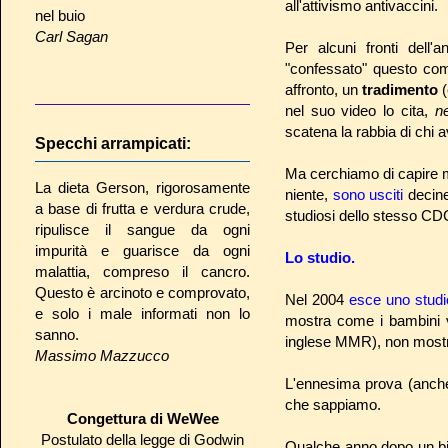
all'attivismo antivaccini.
nel buio
Carl Sagan
Per alcuni fronti dell
"confessato" questo co
affronto, un
tradimento
nel suo video lo cita,
n
scatena la rabbia di chi 
Specchi arrampicati:
Ma cerchiamo di capire m
La dieta Gerson, rigorosamente
niente,
sono usciti
decine 
a base di frutta e verdura crude,
studiosi dello stesso CDC
ripulisce il sangue da ogni
impurità e guarisce da ogni
Lo studio.
malattia, compreso il cancro.
Questo è arcinoto e comprovato,
Nel 2004
esce uno studi
e solo i male informati non lo
mostra come i bambini va
sanno.
inglese MMR), non most
Massimo Mazzucco
L'ennesima prova (anche 
che sappiamo.
Congettura di WeWee
Postulato della legge di Godwin
Qualche anno dopo un b