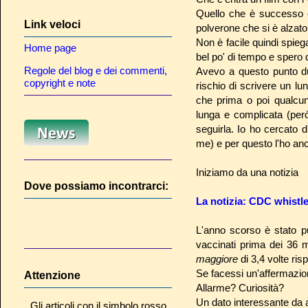
Quello che è successo è 
Link veloci
polverone che si è alzato 
Non è facile quindi spieg
Home page
bel po' di tempo e spero 
Regole del blog e dei commenti,
Avevo a questo punto du
copyright e note
rischio di scrivere un l
che prima o poi qualcuno
lunga e complicata (però
seguirla. Io ho cercato 
me) e per questo l'ho anc
Iniziamo da una notizia
Dove possiamo incontrarci:
La notizia: CDC whistl
L'anno scorso è stato p
vaccinati prima dei 36 
maggiore
di 3,4 volte risp
Se facessi un'affermazio
Attenzione
Allarme? Curiosità?
Un dato interessante da 
Gli articoli con il simbolo rosso