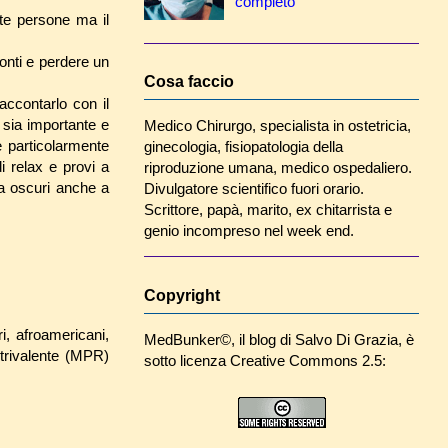
completo
nte persone ma il
fonti e perdere un
Cosa faccio
accontarlo con il
 sia importante e
Medico Chirurgo, specialista in ostetricia,
è particolarmente
ginecologia, fisiopatologia della
i relax e provi a
riproduzione umana, medico ospedaliero.
ra oscuri anche a
Divulgatore scientifico fuori orario.
Scrittore, papà, marito, ex chitarrista e
genio incompreso nel week end.
Copyright
, afroamericani,
MedBunker©
, il blog di
Salvo Di Grazia
, è
trivalente (MPR)
sotto licenza Creative Commons 2.5: