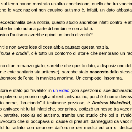
udi sul tema hanno mostrato un'altra conclusione, quella che tra vacci
 che le vaccinazioni non causino autismo è, infatti, un dato abbas
eccezionalità della notizia, questo studio andrebbe infatti contro le 
be limitato ad una parte di bambini e non a tutti).
ausino l'autismo avrebbe quindi un fondo di verità?
iti e non avete idea di cosa abbia causato questa notizia.
"
nuda e cruda
", c'è tutto un contorno di storie che sembrano un ra
gno di un romanzo giallo, sarebbe che questo dato, a disposizione de
nte ente sanitario statunitense), sarebbe stato
nascosto
dallo stess
llaboratore dell'ente, in maniera anonima. Un complotto, insomma.
ore è stato poi "rivelato" in
un video
(con spezzoni di sue dichiarazion
un polverone proprio negli ambienti antivaccino, perché il nome dovev
sto nome, "bruciando" il testimone prezioso, è
Andrew Wakefield
,
tivaccini: fu lui infatti che, per primo, ipotizzò un nesso tra vaccini 
, parotite, rosolia) ed autismo, tramite uno studio che poi si rivelò 
vvocato che si occupava di cause di presunti danneggiati da vaccini
ld fu radiato con disonore dall'ordine dei medici ed ora si dedi