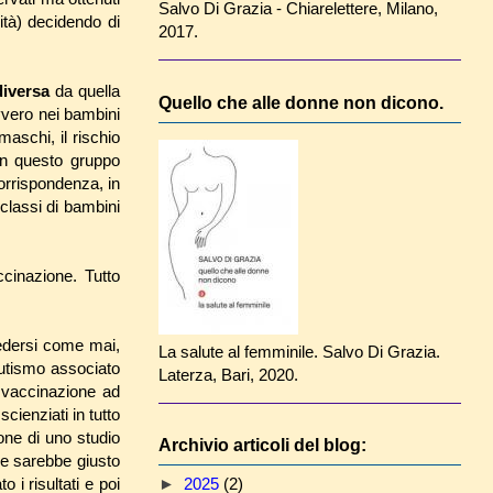
Salvo Di Grazia - Chiarelettere, Milano,
ità) decidendo di
2017.
diversa
da quella
Quello che alle donne non dicono.
ovvero nei bambini
aschi, il rischio
 in questo gruppo
orrispondenza, in
e classi di bambini
ccinazione. Tutto
iedersi come mai,
La salute al femminile. Salvo Di Grazia.
autismo associato
Laterza, Bari, 2020.
i vaccinazione ad
scienziati in tutto
one di uno studio
Archivio articoli del blog:
orse sarebbe giusto
►
2025
(2)
 i risultati e poi