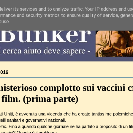
liver its services and to analyze traffic. Your IP address and u
rmance and security metrics to ensure quality of service, gene
buse.
2016
isterioso complotto sui vaccini c
 film. (prima parte)
ti Uniti, è avvenuta una vicenda che ha creato tantissime polemiche, d
lli sanitari e governativi nazionali.
nzio
. Fino a quando qualche giornale ne ha parlato a proposito di un fil
 vaccini? Questo è il problema.