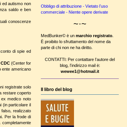
ni ed autismo non
Obbligo di attribuzione - Vietato l'uso
tanza saldo e ben
commerciale - Niente opere derivate
~·~
attuali conoscenze
MedBunker© è un
marchio registrato
.
È proibito lo sfruttamento del nome da
parte di chi non ne ha diritto.
cconto di spie ed
CONTATTI: Per contattare l'autore del
l
CDC
(Center for
blog, l'indirizzo mail è:
o ente americano
wewee1@hotmail.it
i registrate solo
Il libro del blog
a restare coperto
ex medico noto
(in particolare il
falso, realizzato
. Per la frode di
ca completamente