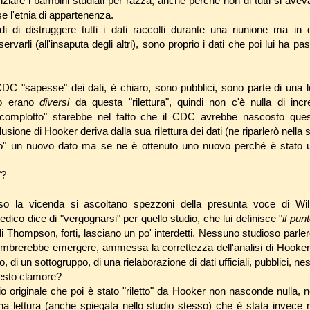
nziare i bambini studiati per razza, anche perché non di tutti si aveva
e l'etnia di appartenenza.
di di distruggere tutti i dati raccolti durante una riunione ma in
arli (all'insaputa degli altri), sono proprio i dati che poi lui ha pa
 CDC "sapesse" dei dati, è chiaro, sono pubblici, sono parte di una l
dio erano
diversi
da questa "rilettura", quindi non c'è nulla di incr
 "complotto" starebbe nel fatto che il CDC avrebbe nascosto que
sione di Hooker deriva dalla sua rilettura dei dati (ne riparlerò nella
rto" un nuovo dato ma se ne è ottenuto uno nuovo perché è stato
"?
so la vicenda si ascoltano spezzoni della presunta voce di Wi
edico dice di "vergognarsi" per quello studio, che lui definisce "
il pun
di Thompson, forti, lasciano un po' interdetti. Nessuno studioso parle
mbrerebbe emergere, ammessa la correttezza dell'analisi di Hooker 
to, di un sottogruppo, di una rielaborazione di dati ufficiali, pubblici, 
uesto clamore?
io originale che poi è stato "riletto" da Hooker non nasconde nulla, 
na lettura (anche spiegata nello studio stesso) che è stata invece ri