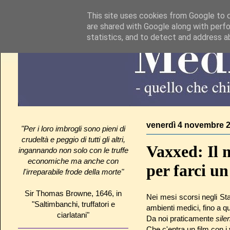
This site uses cookies from Google to de
are shared with Google along with perfo
statistics, and to detect and address a
venerdì 4 novembre 
"Per i loro imbrogli sono pieni di
crudeltà e peggio di tutti gli altri,
Vaxxed: Il m
ingannando non solo con le truffe
economiche ma anche con
per farci un
l'irreparabile frode della morte"
Sir Thomas Browne, 1646, in
Nei mesi scorsi negli Sta
"Saltimbanchi, truffatori e
ambienti medici, fino a que
ciarlatani"
Da noi praticamente
sile
Che c'entra un film con i