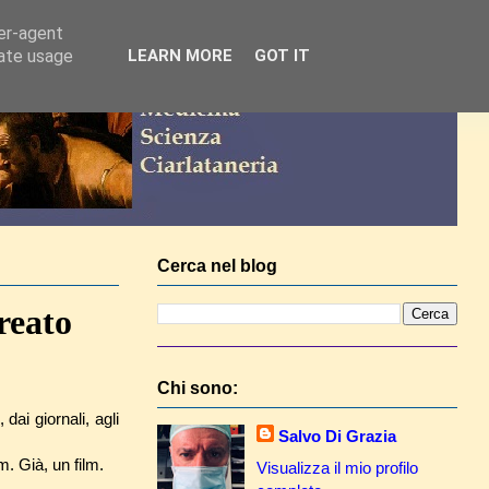
ser-agent
rate usage
LEARN MORE
GOT IT
Cerca nel blog
reato
Chi sono:
ai giornali, agli
Salvo Di Grazia
m. Già, un film.
Visualizza il mio profilo