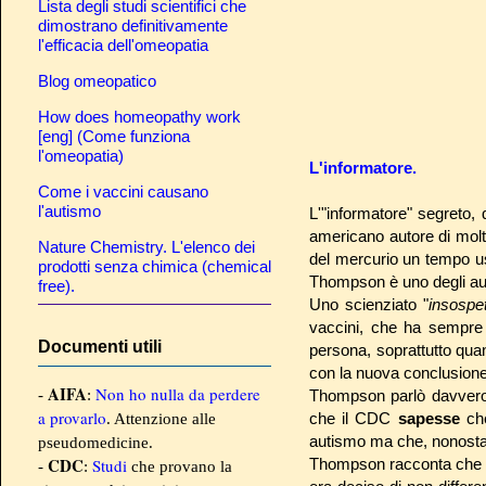
Lista degli studi scientifici che
dimostrano definitivamente
l'efficacia dell'omeopatia
Blog omeopatico
How does homeopathy work
[eng] (Come funziona
l'omeopatia)
L'informatore.
Come i vaccini causano
l'autismo
L'"informatore" segreto,
americano autore di molt
Nature Chemistry. L'elenco dei
del mercurio un tempo u
prodotti senza chimica (chemical
Thompson è uno degli autor
free).
Uno scienziato "
insospet
vaccini, che ha sempre s
Documenti utili
persona, soprattutto quan
con la nuova conclusion
AIFA
Non ho nulla da perdere
-
:
Thompson parlò davvero 
a provarlo
che il CDC
sapesse
che
. Attenzione alle
autismo ma che, nonostan
pseudomedicine.
CDC
Studi
Thompson racconta che tra
-
:
che provano la