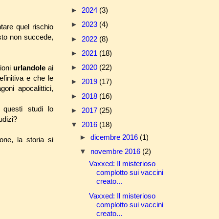
►
2024
(3)
►
2023
(4)
tare quel rischio
esto non succede,
►
2022
(8)
►
2021
(18)
►
2020
(22)
sioni
urlandole
ai
finitiva e che le
►
2019
(17)
oni apocalittici,
►
2018
(16)
 questi studi lo
►
2017
(25)
udizi?
▼
2016
(18)
►
dicembre 2016
(1)
one, la storia si
▼
novembre 2016
(2)
Vaxxed: Il misterioso
complotto sui vaccini
creato...
Vaxxed: Il misterioso
complotto sui vaccini
creato...