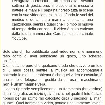
l’ecografia la crescita di un bimbo alla 14esima
settima di gestazione, il piccolo si è messo a
battere le mani e il papà ha ripreso tutta la scena
con la sua videocamera. In sottofondo le voci del
medico e della futura mamma che canta una
canzoncina, sembra quasi che il bimbo si muova
al tempo della canzone. Il video è stato caricato
dalla futura mamma Jen Cardinal sul suo canale
Youtube.
Solo che chi ha pubblicato quel video non si è nemmeno
reso conto di aver pubblicato un gioco, uno scherzo,
un...falso.
Ok, mettiamo pure che qualcuno creda che davvero un feto
di 3 mesi possa sentire la musica ed accompagnarla
battendo le mani, il problema è che quel video è costruito, è
una serie di fotogrammi gestita da chi usa il macchinario,
non è un'immagine vera
.
Il video riprende semplicemente un frammento (brevissimo)
di un'ecografia, ad inizio gravidanza, nel quale il feto è stato
ripreso per un attimo (ho calcolato circa 3 secondi) a "mani
giunte". Quel frammento video, portato ripetutamente "avanti