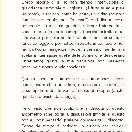
Credo proprio di sì. Io non ritengo l'interruzione di
gravidanza immorale o "ingiusta" (il furto sì ed è pure
un reato), la ritengo, come ho detto, un diritto (sempre
con le sue regole, non "a caso") e di libera scelta
personale. Io mi astengo dal praticare l'intervento in
senso stretto (la parte chirurgica) perché si tratta di un
intervento particolarmente cruento e non mi sento di
farlo. La legge lo permette, il reparto in cui lavoro non
ha particolari esigenze (potrei ripensarci se la mia
scelta influenzasse quella delle donne che desiderano
l'intervento) quindi la mia decisione non influenza
nessuno e ripara la mia coscienza.
Questo non mi impedisce di informare senza
condizionare chi lo desidera, di assistere e curare chi
vi sottopone e di intervenire in caso di bisogno (anche
questo è previsto dalla legge).
Però, visto che non voglio che si discuta di questo
argomento (che porta a discussioni infinite e questo
non è il post per farlo) prefeirei chiudere qui il discorso.
Penso da tempo di scrivere un articolo che spieghi
(tecnicamente) come si fa l'interruzione di gravidanza