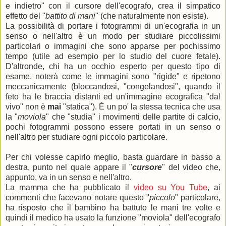
e indietro" con il cursore dell'ecografo, crea il simpatico
effetto del "
battito di mani
" (che naturalmente non esiste).
La possibilità di portare i fotogrammi di un'ecografia in un
senso o nell'altro è un modo per studiare piccolissimi
particolari o immagini che sono apparse per pochissimo
tempo (utile ad esempio per lo studio del cuore fetale).
D'altronde, chi ha un occhio esperto per questo tipo di
esame, noterà come le immagini sono "rigide" e ripetono
meccanicamente (bloccandosi, "congelandosi", quando il
feto ha le braccia distanti ed un'immagine ecografica "dal
vivo" non è
mai
"statica"). È un po' la stessa tecnica che usa
la "
moviola
" che "studia" i movimenti delle partite di calcio,
pochi fotogrammi possono essere portati in un senso o
nell'altro per studiare ogni piccolo particolare.
Per chi volesse capirlo meglio, basta guardare in basso a
destra, punto nel quale appare il "
cursore
" del video che,
appunto, va in un senso e nell'altro.
La mamma che ha pubblicato il
video su You Tube
, ai
commenti che facevano notare questo "
piccolo
" particolare,
ha risposto che il bambino ha battuto le mani tre volte e
quindi il medico ha usato la funzione "moviola" dell'ecografo