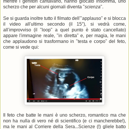
mentre i genitori cantavano, hanno giocato insomma, uno
scherzo che per alcuni giornali diventa "
scienza
".
Se si guarda inoltre tutto il filmato dell'"applauso" e si blocca
il video all'ultimo secondo (il 15°), si vedrà come,
all'improvviso (il "loop" a quel punto è stato cancellato)
appare l'immagine reale, "in diretta" e, per magia, le mani
che applaudono si trasformano in "testa e corpo" del feto,
come si vede qui:
Il feto che batte le mani è uno scherzo, romantico ma che
non ha nulla di vero né di scientifico (e ci mancherebbe!),
ma le mani al Corriere della Sera...Scienze (!) gliele batto