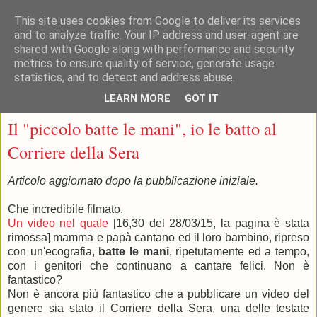
This site uses cookies from Google to deliver its services
and to analyze traffic. Your IP address and user-agent are
shared with Google along with performance and security
metrics to ensure quality of service, generate usage
statistics, and to detect and address abuse.
▼
LEARN MORE
GOT IT
venerdì 27 marzo 2015
Il "piccolo batte le mani", io le batto al
Corriere della Sera
Articolo aggiornato dopo la pubblicazione iniziale.
Che incredibile filmato.
Un video nel quale
[16,30 del 28/03/15, la pagina è stata
rimossa] mamma e papà cantano ed il loro bambino, ripreso
con un'ecografia,
batte le mani
, ripetutamente ed a tempo,
con i genitori che continuano a cantare felici. Non è
fantastico?
Non è ancora più fantastico che a pubblicare un video del
genere sia stato il Corriere della Sera, una delle testate