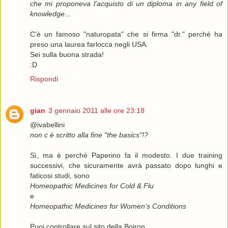
che mi proponeva l'acquisto di un diploma in any field of
knowledge...
C'è un famoso "naturopata" che si firma "dr." perchè ha
preso una laurea farlocca negli USA.
Sei sulla buona strada!
:D
Rispondi
gian
3 gennaio 2011 alle ore 23:18
@ivabellini
non c è scritto alla fine "the basics"!?
Sì, ma è perché Paperino fa il modesto. I due training
successivi, che sicuramente avrà passato dopo lunghi e
faticosi studi, sono
Homeopathic Medicines for Cold & Flu
e
Homeopathic Medicines for Women’s Conditions
Puoi controllare sul sito della Boiron...