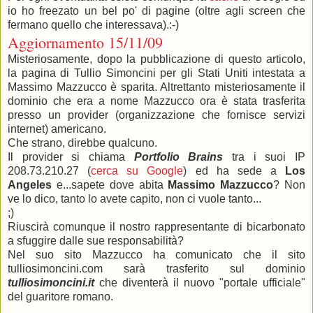
io ho freezato un bel po' di pagine (oltre agli screen che
fermano quello che interessava).:-)
Aggiornamento 15/11/09
Misteriosamente, dopo la pubblicazione di questo articolo,
la pagina di Tullio Simoncini per gli Stati Uniti intestata a
Massimo Mazzucco è sparita. Altrettanto misteriosamente il
dominio che era a nome Mazzucco ora è stata trasferita
presso un provider (organizzazione che fornisce servizi
internet) americano.
Che strano, direbbe qualcuno.
Il provider si chiama
Portfolio Brains
tra i suoi IP
208.73.210.27 (
cerca su Google
) ed ha sede a
Los
Angeles
e...sapete dove abita
Massimo Mazzucco
? Non
ve lo dico, tanto lo avete capito, non ci vuole tanto...
;)
Riuscirà comunque il nostro rappresentante di bicarbonato
a sfuggire dalle sue responsabilità?
Nel suo sito Mazzucco ha comunicato che il sito
tulliosimoncini.com sarà trasferito sul dominio
tulliosimoncini.it
che diventerà il nuovo "portale ufficiale"
del guaritore romano.