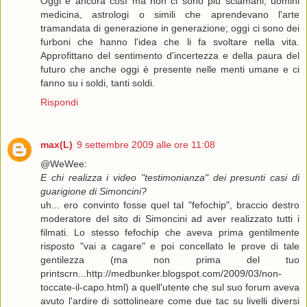
Oggi è ancora così ma non ci sono più sciamani, uomini
medicina, astrologi o simili che aprendevano l'arte
tramandata di generazione in generazione; oggi ci sono dei
furboni che hanno l'idea che li fa svoltare nella vita.
Approfittano del sentimento d'incertezza e della paura del
futuro che anche oggi è presente nelle menti umane e ci
fanno su i soldi, tanti soldi.
Rispondi
max(L)
9 settembre 2009 alle ore 11:08
@WeWee:
E chi realizza i video "testimonianza" dei presunti casi di
guarigione di Simoncini?
uh... ero convinto fosse quel tal "fefochip", braccio destro
moderatore del sito di Simoncini ad aver realizzato tutti i
filmati. Lo stesso fefochip che aveva prima gentilmente
risposto "vai a cagare" e poi concellato le prove di tale
gentilezza (ma non prima del tuo
printscrn...http://medbunker.blogspot.com/2009/03/non-
toccate-il-capo.html) a quell'utente che sul suo forum aveva
avuto l'ardire di sottolineare come due tac su livelli diversi