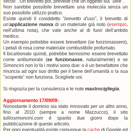
secoli
". Un brevetto poi, prevede che un oggetto sia "
utile
".
Non sarebbe possibile brevettare una molecola senza un
suo possibile utilizzo pratico.
Esiste quindi il cosiddetto "
brevetto d'uso
", il brevetto di
un'
applicazione nuova
di un materiale già noto (
esempio
,
nell'ultima nota), che vale anche al di fuori dell'ambito
medico.
Un esempio potrebbe essere brevettare (se funzionassero),
i petali di rosa come materiale combustibile profumato.
Il bicarbonato quindi, potrebbe benissimo essere brevettato
come antitumorale (
se funzionasse
, naturalmente) e se
Simoncini non lo fa i motivi sono due: o è un benefattore che
rinuncia ad ogni suo diritto per il bene dell'umanità o la sua
"
scoperta
" non funziona. Scegliete voi.
Si ringrazia per la consulenza e le note
mastrocigliegia
.
Aggiornamento 17/09/09:
Nonostante il dominio sia stato rinnovato per un altro anno,
fino al 2010 (sempre a nome Mazzucco), il sito
tulliosimoncini.com
è sparito due giorni dopo la
pubblicazione di questo articolo.
Per ogni eventualità esiste comunque la
cache
di Google ed