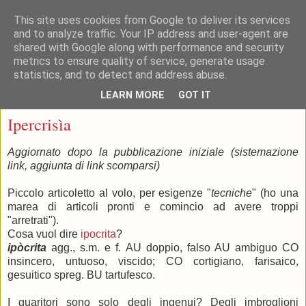
This site uses cookies from Google to deliver its services
and to analyze traffic. Your IP address and user-agent are
shared with Google along with performance and security
metrics to ensure quality of service, generate usage
statistics, and to detect and address abuse.
▼
LEARN MORE
GOT IT
lunedì 7 settembre 2009
Ipercrisìa
Aggiornato dopo la pubblicazione iniziale (sistemazione
link, aggiunta di link scomparsi)
Piccolo articoletto al volo, per esigenze "
tecniche
" (ho una
marea di articoli pronti e comincio ad avere troppi
"arretrati").
Cosa vuol dire
ipocrita
?
ipòcrita
agg., s.m. e f.
AU
doppio, falso
AU
ambiguo
CO
insincero, untuoso, viscido;
CO
cortigiano, farisaico,
gesuitico
spreg.
BU
tartufesco.
I guaritori sono solo degli ingenui? Degli imbroglioni