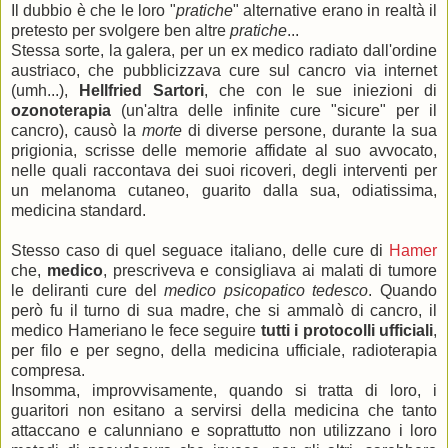
Il dubbio è che le loro "
pratiche
" alternative erano in realtà il
pretesto per svolgere ben altre
pratiche
...
Stessa sorte, la galera, per un ex medico radiato dall'ordine
austriaco, che pubblicizzava cure sul cancro via internet
(umh...),
Hellfried Sartori
, che con le sue iniezioni di
ozonoterapia
(un'altra delle infinite cure "sicure" per il
cancro), causò la
morte
di diverse persone, durante la sua
prigionia, scrisse delle memorie affidate al suo avvocato,
nelle quali raccontava dei suoi ricoveri, degli interventi per
un melanoma cutaneo, guarito dalla sua, odiatissima,
medicina standard.
Stesso caso di quel seguace italiano, delle cure di
Hamer
che,
medico
, prescriveva e consigliava ai malati di tumore
le deliranti cure del
medico psicopatico tedesco
. Quando
però fu il turno di sua madre, che si ammalò di cancro, il
medico Hameriano le fece seguire
tutti i protocolli ufficiali
,
per filo e per segno, della medicina ufficiale, radioterapia
compresa.
Insomma, improvvisamente, quando si tratta di loro, i
guaritori non esitano a servirsi della medicina che tanto
attaccano e calunniano e soprattutto non utilizzano i loro