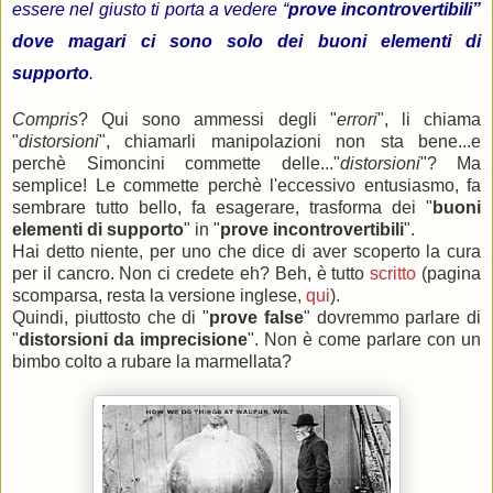
essere nel giusto ti porta a vedere “
prove incontrovertibili”
dove magari ci sono solo dei buoni elementi di
supporto
.
Compris
? Qui sono ammessi degli "
errori
", li chiama
"
distorsioni
", chiamarli manipolazioni non sta bene...e
perchè Simoncini commette delle..."
distorsioni
"? Ma
semplice! Le commette perchè l'eccessivo entusiasmo, fa
sembrare tutto bello, fa esagerare, trasforma dei "
buoni
elementi di supporto
" in "
prove incontrovertibili
".
Hai detto niente, per uno che dice di aver scoperto la cura
per il cancro. Non ci credete eh? Beh, è tutto
scritto
(pagina
scomparsa, resta la versione inglese,
qui
).
Quindi, piuttosto che di "
prove false
" dovremmo parlare di
"
distorsioni da imprecisione
". Non è come parlare con un
bimbo colto a rubare la marmellata?