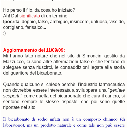
Ho perso il filo, da cosa ho iniziato?
Ah! Dal
significat
o
di un termine:
Ipocrita
: doppio, falso,
ambiguo,
insincero, untuoso, viscido,
cortigiano, farisaico...
;)
Aggiornamento del 11/09/09:
Mi hanno fatto notare che nel sito di Simoncini gestito da
Mazzucco, ci sono altre affermazioni false e che tentano di
spiegare senza riuscirci, le contraddizioni legate alla storia
del guaritore del bicarbonato.
Quando qualcuno si chiede perchè, l'industria farmaceutica
non dovrebbe essere interessata a sviluppare una "
geniale
scoperta
" come quella del bicarbonato che cura il cancro, si
sentono sempre le stesse risposte, che poi sono quelle
riportate nel sito:
Il bicarbonato di sodio infatti non è un composto chimico (di
laboratorio),
ma un prodotto naturale e come tale non può essere