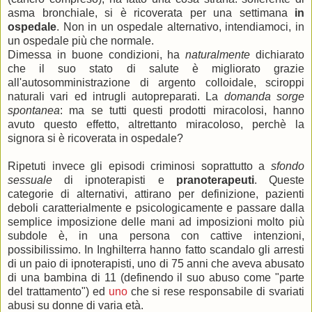
asma bronchiale, si è ricoverata per una settimana
in
ospedale
. Non in un ospedale alternativo, intendiamoci, in
un ospedale più che normale.
Dimessa in buone condizioni, ha
naturalmente
dichiarato
che il suo stato di salute è migliorato grazie
all'autosomministrazione di argento colloidale, sciroppi
naturali vari ed intrugli autopreparati. La
domanda sorge
spontanea
: ma se tutti questi prodotti miracolosi, hanno
avuto questo effetto, altrettanto miracoloso, perchè la
signora si è ricoverata in ospedale?
Ripetuti invece gli episodi criminosi soprattutto a
sfondo
sessuale
di ipnoterapisti e
pranoterapeuti
. Queste
categorie di alternativi, attirano per definizione, pazienti
deboli caratterialmente e psicologicamente e passare dalla
semplice imposizione delle mani ad imposizioni molto più
subdole è, in una persona con cattive intenzioni,
possibilissimo. In Inghilterra hanno fatto scandalo gli arresti
di un paio di ipnoterapisti, uno di 75 anni che aveva abusato
di una bambina di 11 (definendo il suo abuso come "parte
del trattamento") ed
uno
che si rese responsabile di svariati
abusi su donne di varia età.