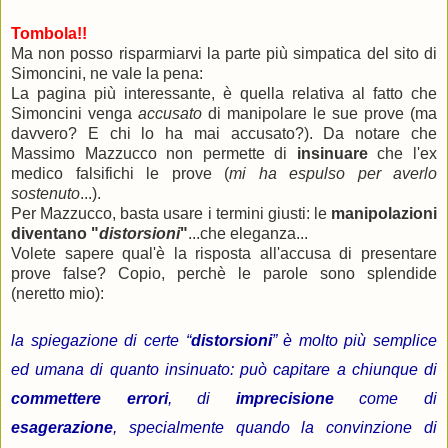
Tombola!!
Ma non posso risparmiarvi la parte più simpatica del sito di
Simoncini, ne vale la pena:
La pagina più interessante, è quella relativa al fatto che
Simoncini venga
accusato
di manipolare le sue prove (ma
davvero? E chi lo ha mai accusato?). Da notare che
Massimo Mazzucco non permette di
insinuare
che l'ex
medico falsifichi le prove (
mi ha espulso per averlo
sostenuto
...).
Per Mazzucco, basta usare i termini giusti: le
manipolazioni
diventano "
distorsioni
"
...che eleganza...
Volete sapere qual'è la risposta all'accusa di presentare
prove false? Copio, perchè le parole sono splendide
(neretto mio):
la spiegazione di certe “
distorsioni
” è molto più semplice
ed umana di quanto insinuato: può capitare a chiunque di
commettere errori
, di
imprecisione
come di
esagerazione
, specialmente quando la convinzione di