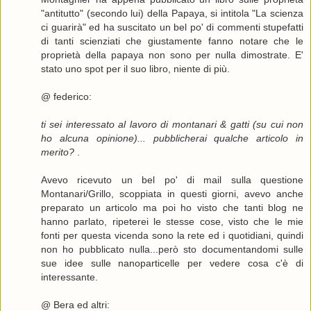
"antitutto" (secondo lui) della Papaya, si intitola "La scienza
ci guarirà" ed ha suscitato un bel po' di commenti stupefatti
di tanti scienziati che giustamente fanno notare che le
proprietà della papaya non sono per nulla dimostrate. E'
stato uno spot per il suo libro, niente di più.
@ federico:
ti sei interessato al lavoro di montanari & gatti (su cui non
ho alcuna opinione)... pubblicherai qualche articolo in
merito?
.
Avevo ricevuto un bel po' di mail sulla questione
Montanari/Grillo, scoppiata in questi giorni, avevo anche
preparato un articolo ma poi ho visto che tanti blog ne
hanno parlato, ripeterei le stesse cose, visto che le mie
fonti per questa vicenda sono la rete ed i quotidiani, quindi
non ho pubblicato nulla...però sto documentandomi sulle
sue idee sulle nanoparticelle per vedere cosa c'è di
interessante.
@ Bera ed altri: