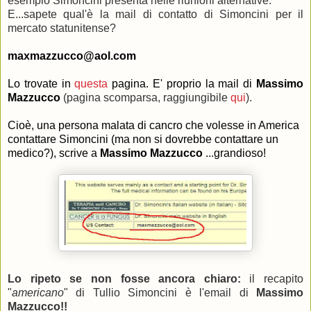
esempio Simoncini presenta nelle riunioni alternative.
E...sapete qual'è la mail di contatto di Simoncini per il
mercato statunitense?
maxmazzucco@aol.com
Lo trovate in
questa
pagina.
E' proprio la mail di
Massimo
Mazzucco
(pagina scomparsa, raggiungibile
qui
).
Cioè, una persona malata di cancro che volesse in America
contattare Simoncini (ma non si dovrebbe contattare un
medico?), scrive a
Massimo Mazzucco
...grandioso!
Lo ripeto se non fosse ancora chiaro:
il recapito
"
americano
" di Tullio Simoncini è l'email di
Massimo
Mazzucco!!