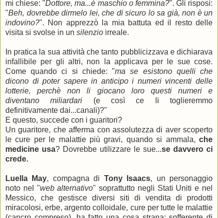
mi chiese: "
Dottore, ma...è maschio o femmina?
". Gli risposi:
"
Beh, dovrebbe dirmelo lei, che di sicuro lo sa già, non è un
indovino?
". Non apprezzò la mia battuta ed il resto delle
visita si svolse in un
silenzio
irreale.
In pratica la sua attività che tanto pubblicizzava e dichiarava
infallibile per gli altri, non la applicava per le sue cose.
Come quando ci si chiede: "
ma se esistono quelli che
dicono di poter sapere in anticipo i numeri vincenti delle
lotterie, perchè non li giocano loro questi numeri e
diventano miliardari
(e così ce li toglieremmo
definitivamente dai...canali)?"
E questo, succede con i guaritori?
Un guaritore, che afferma con assolutezza di aver scoperto
le cure per le malattie più gravi, quando si ammala,
che
medicine usa
? Dovrebbe utilizzare le sue...
se davvero ci
crede.
Luella May
, compagna di
Tony Isaacs
, un personaggio
noto nel "
web alternativo
" soprattutto negli Stati Uniti e nel
Messico, che gestisce diversi siti di vendita di prodotti
miracolosi, erbe, argento colloidale, cure per tutte le malattie
(cancro compreso), ha fatto una cosa strana: sofferente di