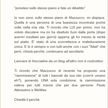
"ponetevi sullo stesso piano e fate un dibattito"
Io non sono sullo stesso piano di Mazzucco, mi dispiace.
Quella è una persona di una bassezza incontrata poche
volte nella mia vita. Ti ricordo che LUI per primo, non ha
voluto discutere ma mi ha sbattuto fuori dalla porta (dopo
avermi insultato per giorni) appena gli ho messo la verità
sul piatto. E' stato di una scorrettezza e maleducazione
unica. E lo è sempre e con tutti anche con i suoi "fidati" che
però, chissà perchè, continuano ad ascoltarlo.
Lanciare le frecciatine da un blog all'altro non è costruttivo
.
Ti ricordo che Mazzucco di recente ha proposto una
"riammissione" di tutti i bannati da suo sito (com'è umano
eh?), ponendo UNA sola condizione: la riammissione
valeva per tutti tranne che per due persone: Paolo
Attivissimo e WeWee.
Chiediti il perchè.