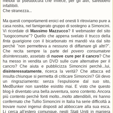
metodi di pseudocura che invece, per gli altri, sarebbero
infallibili.
Che stranezza...
Ma questi comportamenti eroici ed onesti li ritroviamo pure a
casa nostra, nel famigerato gruppo di sostegno a Simoncini.
Vi ricordate di
Massimo Mazzucco
? Il webmaster del sito
"luogocomune"? Quello che appena svelato il trucco della
finta
guarigione con il bicarbonato mi mandò via dal sito
perchè "non permetteva a nessuno di diffamare gli altri?".
Che recita sempre la parte del
povero consumatore
disinteressato
, assetato di
nuove cure per il cancro
? Che
ha messo in vendita un DVD sulle cure alternative per il
cancro? Che aiuta e pubblicizza Simoncini perchè...lui,
disinteressatamente
, ricerca la verità? Che attacca ed
insulta chiunque si permetta di criticare Simoncini? Gli devo
un ringraziamento: senza l'espulsione dal suo sito,
MedBunker non sarebbe esistito mai. E visto che questo
blog è diventato una bella avventura, sono contento. Ancora
più contento perchè fonti molto...molto attendibili, mi hanno
confermato che Tullio Simoncini in Italia ha serie difficoltà a
trovare nuovi ingenui disposti ad abboccare alla sua esca.
Li cerca all'estero comunque, negli Stati Uniti in maniera