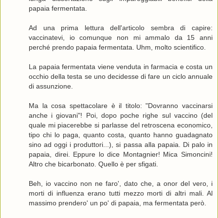
papaia fermentata.
Ad una prima lettura dell'articolo sembra di capire:
vaccinatevi, io comunque non mi ammalo da 15 anni
perché prendo papaia fermentata. Uhm, molto scientifico.
La papaia fermentata viene venduta in farmacia e costa un
occhio della testa se uno decidesse di fare un ciclo annuale
di assunzione.
Ma la cosa spettacolare è il titolo: "Dovranno vaccinarsi
anche i giovani"! Poi, dopo poche righe sul vaccino (del
quale mi piacerebbe si parlasse del retroscena economico,
tipo chi lo paga, quanto costa, quanto hanno guadagnato
sino ad oggi i produttori...), si passa alla papaia. Di palo in
papaia, direi. Eppure lo dice Montagnier! Mica Simoncini!
Altro che bicarbonato. Quello è per sfigati.
Beh, io vaccino non ne faro', dato che, a onor del vero, i
morti di influenza erano tutti mezzo morti di altri mali. Al
massimo prendero' un po' di papaia, ma fermentata però.