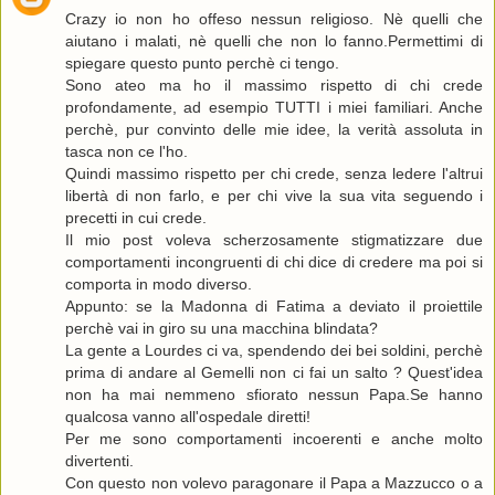
Crazy io non ho offeso nessun religioso. Nè quelli che
aiutano i malati, nè quelli che non lo fanno.Permettimi di
spiegare questo punto perchè ci tengo.
Sono ateo ma ho il massimo rispetto di chi crede
profondamente, ad esempio TUTTI i miei familiari. Anche
perchè, pur convinto delle mie idee, la verità assoluta in
tasca non ce l'ho.
Quindi massimo rispetto per chi crede, senza ledere l'altrui
libertà di non farlo, e per chi vive la sua vita seguendo i
precetti in cui crede.
Il mio post voleva scherzosamente stigmatizzare due
comportamenti incongruenti di chi dice di credere ma poi si
comporta in modo diverso.
Appunto: se la Madonna di Fatima a deviato il proiettile
perchè vai in giro su una macchina blindata?
La gente a Lourdes ci va, spendendo dei bei soldini, perchè
prima di andare al Gemelli non ci fai un salto ? Quest'idea
non ha mai nemmeno sfiorato nessun Papa.Se hanno
qualcosa vanno all'ospedale diretti!
Per me sono comportamenti incoerenti e anche molto
divertenti.
Con questo non volevo paragonare il Papa a Mazzucco o a