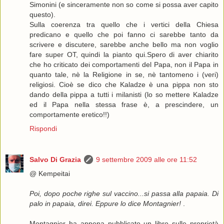
Simonini (e sinceramente non so come si possa aver capito
questo).
Sulla coerenza tra quello che i vertici della Chiesa
predicano e quello che poi fanno ci sarebbe tanto da
scrivere e discutere, sarebbe anche bello ma non voglio
fare super OT, quindi la pianto qui.Spero di aver chiarito
che ho criticato dei comportamenti del Papa, non il Papa in
quanto tale, nè la Religione in se, nè tantomeno i (veri)
religiosi. Cioè se dico che Kaladze è una pippa non sto
dando della pippa a tutti i milanisti (lo so mettere Kaladze
ed il Papa nella stessa frase è, a prescindere, un
comportamente eretico!!)
Rispondi
Salvo Di Grazia
9 settembre 2009 alle ore 11:52
@ Kempeitai
Poi, dopo poche righe sul vaccino...si passa alla papaia. Di
palo in papaia, direi. Eppure lo dice Montagnier!
.
Montagnier ha appena pubblicato un libro sulle proprietà