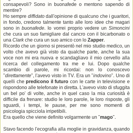
consapevoli? Sono in buonafede o mentono sapendo di
mentire?
Ho sempre
diffidato
dall'opinione di qualcuno che i guaritori,
in fondo, credono talmente tanto alle loro idee che magari
sono in
buonafede
. Io vorrei proprio vedere un
Simoncini
che cura un suo famigliare dal cancro con il bicarbonato o
una
Clark
che cura un suo amico con lo
Zapper
.
Ricordo che un giorno si presentò nel mio studio medico, un
volto che avevo già visto da qualche parte, anche la sua
voce non mi era nuova e scandagliavo il mio cervello alla
ricerca del collegamento tra me e lui. Dopo qualche
scambio di parole, mi ricordai: non lo conoscevo
"
direttamente
", l'avevo visto in TV. Era un "
indovino
". Uno di
quelli che
predicono il futuro
con le carte in televisione e
rispondono alle telefonate in diretta. L'avevo visto di sfuggita
un bel po' di volte, anche in quel caso la mia curiosità è
difficile da frenare: studio le loro parole, le loro risposte, gli
sguardi, i tempi, le pause, per me sono momenti di
psicologia spicciola irripetibili.
Era quello che viene definito volgarmente un "
mago
".
Stavo facendo l'ecografia alla moglie in gravidanza, quando