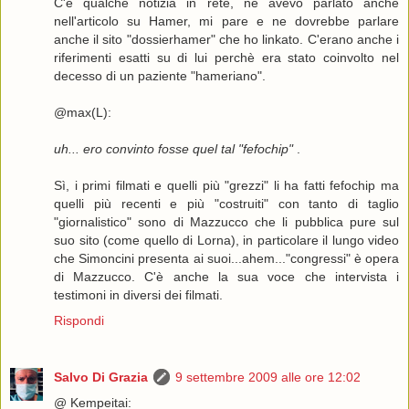
C'è qualche notizia in rete, ne avevo parlato anche
nell'articolo su Hamer, mi pare e ne dovrebbe parlare
anche il sito "dossierhamer" che ho linkato. C'erano anche i
riferimenti esatti su di lui perchè era stato coinvolto nel
decesso di un paziente "hameriano".
@max(L):
uh... ero convinto fosse quel tal "fefochip"
.
Sì, i primi filmati e quelli più "grezzi" li ha fatti fefochip ma
quelli più recenti e più "costruiti" con tanto di taglio
"giornalistico" sono di Mazzucco che li pubblica pure sul
suo sito (come quello di Lorna), in particolare il lungo video
che Simoncini presenta ai suoi...ahem..."congressi" è opera
di Mazzucco. C'è anche la sua voce che intervista i
testimoni in diversi dei filmati.
Rispondi
Salvo Di Grazia
9 settembre 2009 alle ore 12:02
@ Kempeitai: