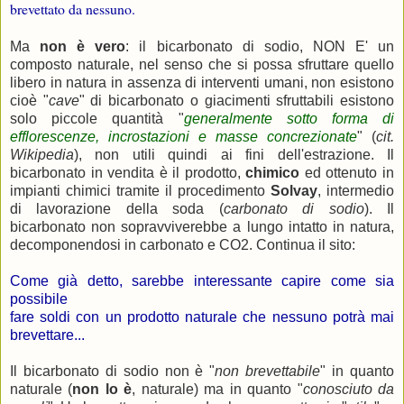
brevettato da nessuno.
Ma
non è vero
: il bicarbonato di sodio, NON E' un
composto naturale, nel senso che si possa sfruttare quello
libero in natura in assenza di interventi umani, non esistono
cioè "
cave
" di bicarbonato o giacimenti sfruttabili esistono
solo piccole quantità "
generalmente sotto forma di
efflorescenze, incrostazioni e masse concrezionate
" (
cit.
Wikipedia
), non utili quindi ai fini dell'estrazione. Il
bicarbonato in vendita è il prodotto,
chimico
ed ottenuto in
impianti chimici tramite il procedimento
Solvay
, intermedio
di lavorazione della soda (
carbonato di sodio
). Il
bicarbonato non sopravviverebbe a lungo intatto in natura,
decomponendosi in carbonato e CO2. Continua il sito:
Come già detto, sarebbe interessante capire come sia
possibile
fare soldi con un prodotto naturale che nessuno potrà mai
brevettare...
Il bicarbonato di sodio non è "
non brevettabile
" in quanto
naturale (
non lo è
, naturale) ma in quanto "
conosciuto da