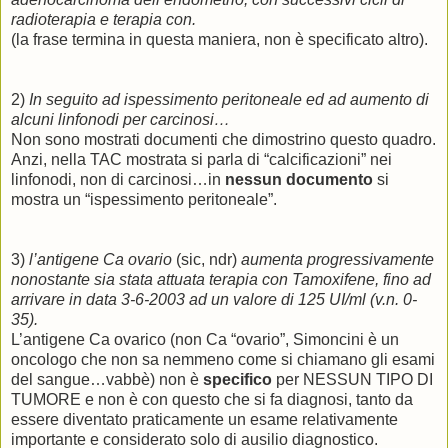
radioterapia e terapia con.
(la frase termina in questa maniera, non è specificato altro).
2)
In seguito ad ispessimento peritoneale ed ad aumento di
alcuni linfonodi per carcinosi…
Non sono mostrati documenti che dimostrino questo quadro.
Anzi, nella TAC mostrata si parla di “calcificazioni” nei
linfonodi, non di carcinosi…in
nessun documento
si
mostra un “ispessimento peritoneale”.
3)
l’antigene
Ca ovario
(sic, ndr)
aumenta progressivamente
nonostante sia stata attuata terapia con Tamoxifene, fino ad
arrivare in data 3-6-2003 ad un valore di 125 UI/ml (v.n. 0-
35).
L’antigene Ca ovarico (non Ca “ovario”, Simoncini è un
oncologo che non sa nemmeno come si chiamano gli esami
del sangue…vabbè) non è
specifico
per NESSUN TIPO DI
TUMORE e non è con questo che si fa diagnosi, tanto da
essere diventato praticamente un esame relativamente
importante e considerato solo di ausilio diagnostico.