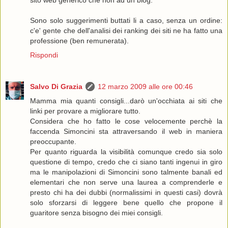
sito web generico che non ad un blog.
Sono solo suggerimenti buttati li a caso, senza un ordine:
c'e' gente che dell'analisi dei ranking dei siti ne ha fatto una
professione (ben remunerata).
Rispondi
Salvo Di Grazia
12 marzo 2009 alle ore 00:46
Mamma mia quanti consigli...darò un'occhiata ai siti che
linki per provare a migliorare tutto.
Considera che ho fatto le cose velocemente perchè la
faccenda Simoncini sta attraversando il web in maniera
preoccupante.
Per quanto riguarda la visibilità comunque credo sia solo
questione di tempo, credo che ci siano tanti ingenui in giro
ma le manipolazioni di Simoncini sono talmente banali ed
elementari che non serve una laurea a comprenderle e
presto chi ha dei dubbi (normalissimi in questi casi) dovrà
solo sforzarsi di leggere bene quello che propone il
guaritore senza bisogno dei miei consigli.