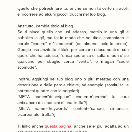
Quello che potresti fare tu, anche se non fa certo miracoli,
e' ricorrere ad alcuni piccoli trucchi nel tuo blog.
Anzitutto, cambia titolo al blog.
Se ti piace quello che usi adesso, mettilo in una gif e
pubblica la gif, ma fai in modo che nel titolo compaiano le
parole "cancro" e "simoncini" (od almeno, solo la prima):
Google usa anzitutto il titolo per cercare i documenti e, con
quello che hai adesso, l'unica speranza di saltare fuori e' se
qualcuno per sbaglio cerca "verita'", o magari "sedie
scomode".
Inoltre, aggiungi nel tuo blog uno o piu' metatag con una
descrizione e delle parole chiave, ad esempio (sostituisci le
parentesi quadre con le angolari):
[META name="description" content="perche' la cura
anticancro di simoncini e' una truffa"/]
[META name="keywords" content="cancro, simoncini,
bicarbonato, truffa"/]
Ti linko anche
questa pagina
, anche se e' piu' adatta ad un