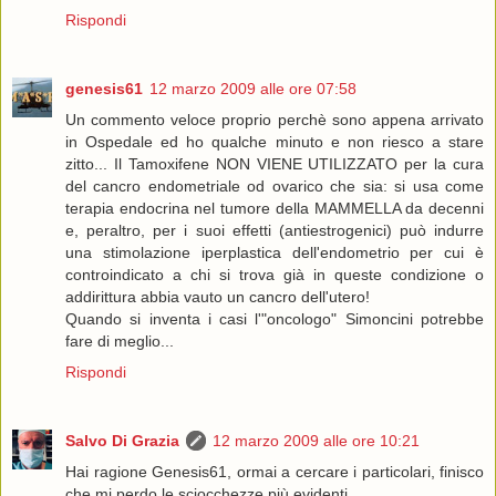
Rispondi
genesis61
12 marzo 2009 alle ore 07:58
Un commento veloce proprio perchè sono appena arrivato
in Ospedale ed ho qualche minuto e non riesco a stare
zitto... Il Tamoxifene NON VIENE UTILIZZATO per la cura
del cancro endometriale od ovarico che sia: si usa come
terapia endocrina nel tumore della MAMMELLA da decenni
e, peraltro, per i suoi effetti (antiestrogenici) può indurre
una stimolazione iperplastica dell'endometrio per cui è
controindicato a chi si trova già in queste condizione o
addirittura abbia vauto un cancro dell'utero!
Quando si inventa i casi l'"oncologo" Simoncini potrebbe
fare di meglio...
Rispondi
Salvo Di Grazia
12 marzo 2009 alle ore 10:21
Hai ragione Genesis61, ormai a cercare i particolari, finisco
che mi perdo le sciocchezze più evidenti...