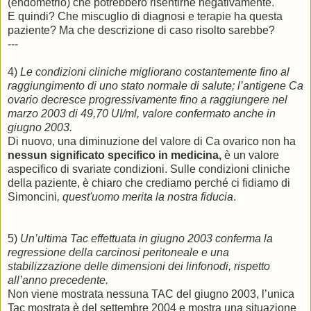
(endometrio) che potrebbero risentirne negativamente.
E quindi? Che miscuglio di diagnosi e terapie ha questa
paziente? Ma che descrizione di caso risolto sarebbe?
---
4)
Le condizioni cliniche migliorano costantemente fino al
raggiungimento di uno stato normale di salute; l’antigene Ca
ovario decresce progressivamente fino a raggiungere nel
marzo 2003 di 49,70 UI/ml, valore confermato anche in
giugno 2003.
Di nuovo, una diminuzione del valore di Ca ovarico non ha
nessun significato specifico in medicina,
è un valore
aspecifico di svariate condizioni. Sulle condizioni cliniche
della paziente, è chiaro che crediamo perché ci fidiamo di
Simoncini
, quest'uomo merita la nostra fiducia
.
5)
Un’ultima Tac effettuata in giugno 2003 conferma la
regressione della carcinosi peritoneale e una
stabilizzazione delle dimensioni dei linfonodi, rispetto
all’anno precedente.
Non viene mostrata nessuna TAC del giugno 2003, l’unica
Tac mostrata è del settembre 2004 e mostra una situazione