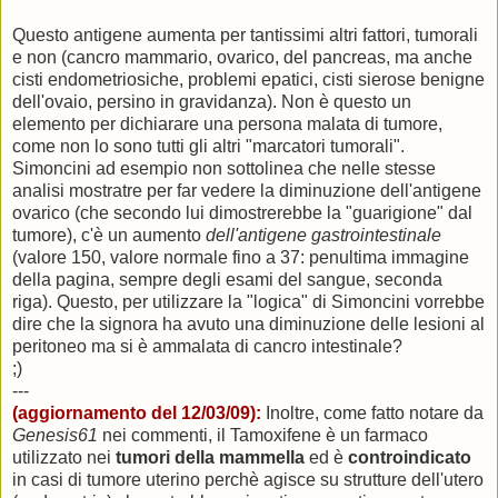
Questo antigene aumenta per tantissimi altri fattori, tumorali
e non (cancro mammario, ovarico, del pancreas, ma anche
cisti endometriosiche, problemi epatici, cisti sierose benigne
dell'ovaio, persino in gravidanza). Non è questo un
elemento per dichiarare una persona malata di tumore,
come non lo sono tutti gli altri "marcatori tumorali".
Simoncini ad esempio non sottolinea che nelle stesse
analisi mostratre per far vedere la diminuzione dell'antigene
ovarico (che secondo lui dimostrerebbe la "guarigione" dal
tumore), c'è un aumento
dell'antigene gastrointestinale
(valore 150, valore normale fino a 37: penultima immagine
della pagina, sempre degli esami del sangue, seconda
riga). Questo, per utilizzare la "logica" di Simoncini vorrebbe
dire che la signora ha avuto una diminuzione delle lesioni al
peritoneo ma si è ammalata di cancro intestinale?
;)
---
(aggiornamento del 12/03/09):
Inoltre, come fatto notare da
Genesis61
nei commenti, il Tamoxifene è un farmaco
utilizzato nei
tumori della mammella
ed è
controindicato
in casi di tumore uterino perchè agisce su strutture dell'utero