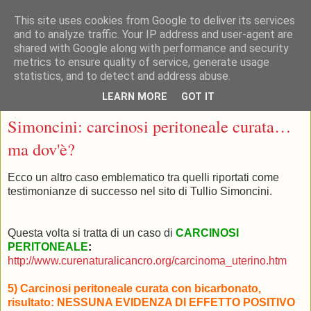
This site uses cookies from Google to deliver its services
and to analyze traffic. Your IP address and user-agent are
shared with Google along with performance and security
metrics to ensure quality of service, generate usage
statistics, and to detect and address abuse.
▼
LEARN MORE
GOT IT
mercoledì 11 marzo 2009
Simoncini: carcinosi peritoneale curata…
ma dov'è?
Ecco un altro caso emblematico tra quelli riportati come
testimonianze di successo nel sito di Tullio Simoncini.
Questa volta si tratta di un caso di
CARCINOSI
PERITONEALE
:
http://www.curenaturalicancro.org/carcinoma_uterino.htm
5) Carcinosi peritoneale curata con bicarbonato,
risultato: NESSUNA EVIDENZA DI EFFETTO POSITIVO