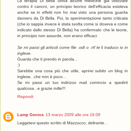
La terapia Di Bella univa alcune medicine già utilizzate
contro il cancro, un principio teorico dell'efficacia esisteva
anche se in effetti non ho mai visto una persona guarita
davvero da Di Bella. Poi, la sperimentazione tanto criticata
(che io sappia invece è stata svolta come si doveva e come
indicato dallo stesso Di Bella) ha confermato che le teorie,
in principio non assurde, non erano efficaci.
Se mi passi gli articoli come file .odt o .rtf te li traduco io in
inglese.
Guarda che ti prendo in parola...
:)
Sarebbe una cosa più che utile, aprirei subito un blog in
inglese...che non è poco...
Se mi passi un tuo indirizzo mail comincio a spedirti
qualcosa...e grazie mille!!!
Rispondi
Lamp Genius
13 marzo 2009 alle ore 16:09
Leggetevi questo scritto di Mazzucco, delirante...