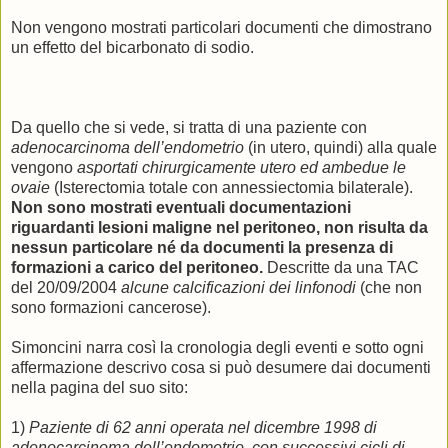
Non vengono mostrati particolari documenti che dimostrano
un effetto del bicarbonato di sodio.
Da quello che si vede, si tratta di una paziente con
adenocarcinoma dell’endometrio
(in utero, quindi) alla quale
vengono
asportati chirurgicamente utero ed ambedue le
ovaie
(Isterectomia totale con annessiectomia bilaterale).
Non sono mostrati eventuali documentazioni
riguardanti lesioni maligne nel peritoneo, non risulta da
nessun particolare né da documenti la presenza di
formazioni a carico del peritoneo.
Descritte da una TAC
del 20/09/2004
alcune calcificazioni dei linfonodi
(che non
sono formazioni cancerose).
Simoncini narra così la cronologia degli eventi e sotto ogni
affermazione descrivo cosa si può desumere dai documenti
nella pagina del suo sito:
1)
Paziente di 62 anni operata nel dicembre 1998 di
adenocarcinoma dell’endometrio, con successivi cicli di