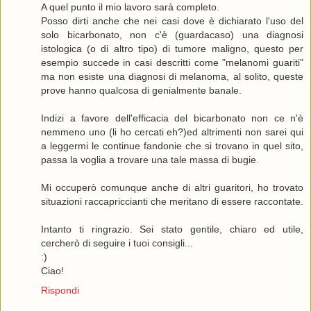
A quel punto il mio lavoro sarà completo.
Posso dirti anche che nei casi dove è dichiarato l'uso del
solo bicarbonato, non c'è (guardacaso) una diagnosi
istologica (o di altro tipo) di tumore maligno, questo per
esempio succede in casi descritti come "melanomi guariti"
ma non esiste una diagnosi di melanoma, al solito, queste
prove hanno qualcosa di genialmente banale.
Indizi a favore dell'efficacia del bicarbonato non ce n'è
nemmeno uno (li ho cercati eh?)ed altrimenti non sarei qui
a leggermi le continue fandonie che si trovano in quel sito,
passa la voglia a trovare una tale massa di bugie.
Mi occuperò comunque anche di altri guaritori, ho trovato
situazioni raccapriccianti che meritano di essere raccontate.
Intanto ti ringrazio. Sei stato gentile, chiaro ed utile,
cercherò di seguire i tuoi consigli...
:)
Ciao!
Rispondi