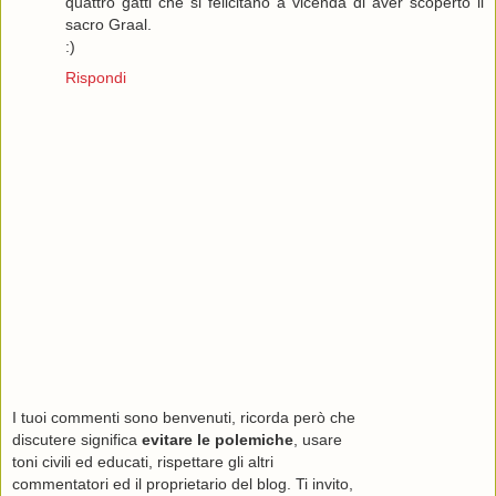
quattro gatti che si felicitano a vicenda di aver scoperto il
sacro Graal.
:)
Rispondi
I tuoi commenti sono benvenuti, ricorda però che
discutere significa
evitare le polemiche
, usare
toni civili ed educati, rispettare gli altri
commentatori ed il proprietario del blog. Ti invito,