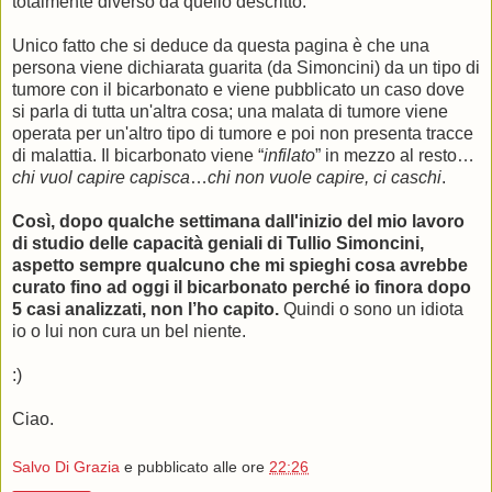
totalmente diverso da quello descritto.
Unico fatto che si deduce da questa pagina è che una
persona viene dichiarata guarita (da Simoncini) da un tipo di
tumore con il bicarbonato e viene pubblicato un caso dove
si parla di tutta un'altra cosa; una malata di tumore viene
operata per un'altro tipo di tumore e poi non presenta tracce
di malattia. Il bicarbonato viene “
infilato
” in mezzo al resto…
chi vuol capire capisca
…
chi non vuole capire, ci caschi
.
Così, dopo qualche settimana dall'inizio del mio lavoro
di studio delle capacità geniali di Tullio Simoncini,
aspetto sempre qualcuno che mi spieghi cosa avrebbe
curato fino ad oggi il bicarbonato perché io finora dopo
5 casi analizzati, non l’ho capito.
Quindi o sono un idiota
io o lui non cura un bel niente.
:)
Ciao.
Salvo Di Grazia
e pubblicato alle ore
22:26