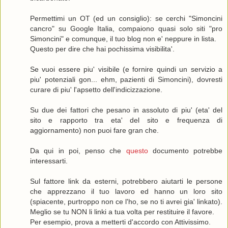
Permettimi un OT (ed un consiglio): se cerchi "Simoncini
cancro" su Google Italia, compaiono quasi solo siti "pro
Simoncini" e comunque, il tuo blog non e' neppure in lista.
Questo per dire che hai pochissima visibilita'.
Se vuoi essere piu' visibile (e fornire quindi un servizio a
piu' potenziali gon... ehm, pazienti di Simoncini), dovresti
curare di piu' l'apsetto dell'indicizzazione.
Su due dei fattori che pesano in assoluto di piu' (eta' del
sito e rapporto tra eta' del sito e frequenza di
aggiornamento) non puoi fare gran che.
Da qui in poi, penso che
questo
documento potrebbe
interessarti.
Sul fattore link da esterni, potrebbero aiutarti le persone
che apprezzano il tuo lavoro ed hanno un loro sito
(spiacente, purtroppo non ce l'ho, se no ti avrei gia' linkato).
Meglio se tu NON li linki a tua volta per restituire il favore.
Per esempio, prova a metterti d'accordo con Attivissimo.