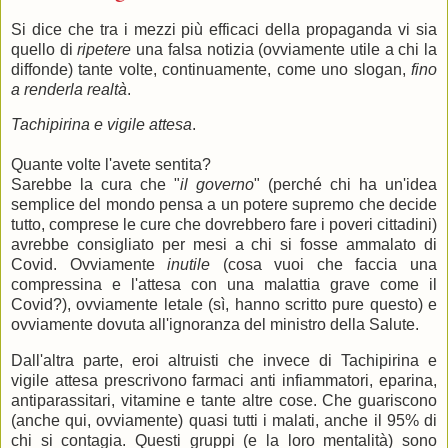
Si dice che tra i mezzi più efficaci della propaganda vi sia
quello di
ripetere
una falsa notizia (ovviamente utile a chi la
diffonde) tante volte, continuamente, come uno slogan,
fino
a renderla realtà
.
Tachipirina e vigile attesa
.
Quante volte l'avete sentita?
Sarebbe la cura che "
il governo
" (perché chi ha un'idea
semplice del mondo pensa a un potere supremo che decide
tutto, comprese le cure che dovrebbero fare i poveri cittadini)
avrebbe consigliato per mesi a chi si fosse ammalato di
Covid. Ovviamente
inutile
(cosa vuoi che faccia una
compressina e l'attesa con una malattia grave come il
Covid?), ovviamente letale (sì, hanno scritto pure questo) e
ovviamente dovuta all'ignoranza del ministro della Salute.
Dall'altra parte, eroi altruisti che invece di Tachipirina e
vigile attesa prescrivono farmaci anti infiammatori, eparina,
antiparassitari, vitamine e tante altre cose. Che guariscono
(anche qui, ovviamente) quasi tutti i malati, anche il 95% di
chi si contagia. Questi gruppi (e la loro mentalità) sono