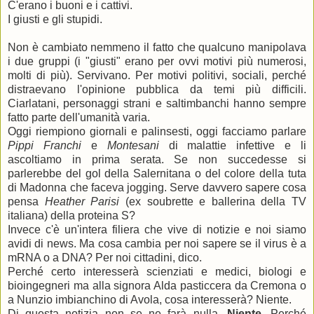
C'erano i buoni e i cattivi.
I giusti e gli stupidi.
Non è cambiato nemmeno il fatto che qualcuno manipolava
i due gruppi (i "giusti" erano per ovvi motivi più numerosi,
molti di più). Servivano. Per motivi politivi, sociali, perché
distraevano l'opinione pubblica da temi più difficili.
Ciarlatani, personaggi strani e saltimbanchi hanno sempre
fatto parte dell'umanità varia.
Oggi riempiono giornali e palinsesti, oggi facciamo parlare
Pippi Franchi
e
Montesani
di malattie infettive e li
ascoltiamo in prima serata. Se non succedesse si
parlerebbe del gol della Salernitana o del colore della tuta
di Madonna che faceva jogging. Serve davvero sapere cosa
pensa
Heather Parisi
(ex soubrette e ballerina della TV
italiana) della proteina S?
Invece c'è un'intera filiera che vive di notizie e noi siamo
avidi di news. Ma cosa cambia per noi sapere se il virus è a
mRNA o a DNA? Per noi cittadini, dico.
Perché certo interesserà scienziati e medici, biologi e
bioingegneri ma alla signora Alda pasticcera da Cremona o
a Nunzio imbianchino di Avola, cosa interesserà? Niente.
Di questa notizia non se ne farà nulla.
Niente
. Perché