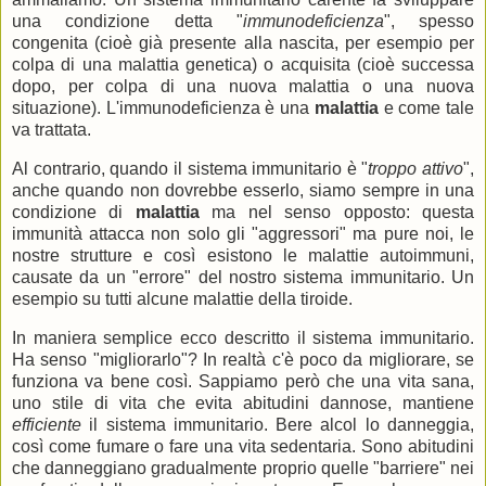
una condizione detta "
immunodeficienza
", spesso
congenita (cioè già presente alla nascita, per esempio per
colpa di una malattia genetica) o acquisita (cioè successa
dopo, per colpa di una nuova malattia o una nuova
situazione). L'immunodeficienza è una
malattia
e come tale
va trattata.
Al contrario, quando il sistema immunitario è "
troppo attivo
",
anche quando non dovrebbe esserlo, siamo sempre in una
condizione di
malattia
ma nel senso opposto: questa
immunità attacca non solo gli "aggressori" ma pure noi, le
nostre strutture e così esistono le malattie autoimmuni,
causate da un "errore" del nostro sistema immunitario. Un
esempio su tutti alcune malattie della tiroide.
In maniera semplice ecco descritto il sistema immunitario.
Ha senso "migliorarlo"? In realtà c'è poco da migliorare, se
funziona va bene così. Sappiamo però che una vita sana,
uno stile di vita che evita abitudini dannose, mantiene
efficiente
il sistema immunitario. Bere alcol lo danneggia,
così come fumare o fare una vita sedentaria. Sono abitudini
che danneggiano gradualmente proprio quelle "barriere" nei