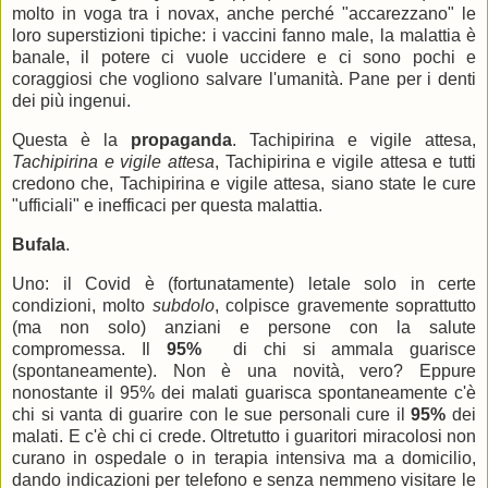
molto in voga tra i novax, anche perché "accarezzano" le
loro superstizioni tipiche: i vaccini fanno male, la malattia è
banale, il potere ci vuole uccidere e ci sono pochi e
coraggiosi che vogliono salvare l'umanità. Pane per i denti
dei più ingenui.
Questa è la
propaganda
. Tachipirina e vigile attesa,
Tachipirina e vigile attesa
, Tachipirina e vigile attesa e tutti
credono che, Tachipirina e vigile attesa, siano state le cure
"ufficiali" e inefficaci per questa malattia.
Bufala
.
Uno: il Covid è (fortunatamente) letale solo in certe
condizioni, molto
subdolo
, colpisce gravemente soprattutto
(ma non solo) anziani e persone con la salute
compromessa. Il
95%
di chi si ammala guarisce
(spontaneamente). Non è una novità, vero? Eppure
nonostante il 95% dei malati guarisca spontaneamente c'è
chi si vanta di guarire con le sue personali cure il
95%
dei
malati. E c'è chi ci crede. Oltretutto i guaritori miracolosi non
curano in ospedale o in terapia intensiva ma a domicilio,
dando indicazioni per telefono e senza nemmeno visitare le