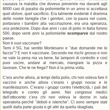
causava la malattia che doveva prevenire ma davanti agli
8000 casi di paralisi da poliomielite in un anno si accettava
quel
dolore
, quel sacrificio. Era talmente evidente il dramma
delle nostre famiglie che i genitori, con la paura nel cuore,
portavano i bambini alla vaccinazione, era una speranza,
una protezione. Dopo due anni i casi di polio in Italia furono
500, dopo venti anni la poliomielite
scomparve
dal nostro
paese.
Non ti vuoi vaccinare?
Temi il 5G, hai sentito Montesano e "due domande me le
faccio"? E non ti vaccinare. Secondo me rischi grosso e non
ne vale la pena ma va bene, fai tamponi di controllo e così
puoi uscire, andare al mercato, mangiare la pizza e
lavorare. Che te ne frega? Non è la prima volta.
C'era anche allora, ai tempi della polio, chi non voleva fare il
vaccino e anche allora c'erano i gruppi novax e le
manifestazioni. C'erano i gruppi contro l'elettricità, i pali del
telegrafo e contro gli aerei. Nei congressi medici
dell'ottocento c'era chi non voleva le donne in sala
operatoria perché "deboli e isteriche". Ci sono sempre stati
quelli dalla parte giusta e gli altri da quella sbagliata.