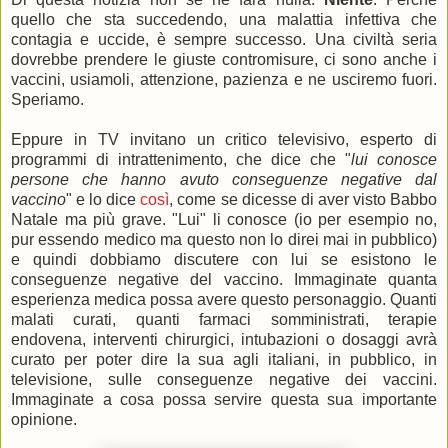
quello che sta succedendo, una malattia infettiva che
contagia e uccide, è sempre successo. Una civiltà seria
dovrebbe prendere le giuste contromisure, ci sono anche i
vaccini, usiamoli, attenzione, pazienza e ne usciremo fuori.
Speriamo.
Eppure in TV invitano un critico televisivo, esperto di
programmi di intrattenimento, che dice che "
lui conosce
persone che hanno avuto conseguenze negative dal
vaccino
" e lo dice
così
, come se dicesse di aver visto Babbo
Natale ma più grave. "Lui" li conosce (io per esempio no,
pur essendo medico ma questo non lo direi mai in pubblico)
e quindi dobbiamo discutere con lui se esistono le
conseguenze negative del vaccino. Immaginate quanta
esperienza medica possa avere questo personaggio. Quanti
malati curati, quanti farmaci somministrati, terapie
endovena, interventi chirurgici, intubazioni o dosaggi avrà
curato per poter dire la sua agli italiani, in pubblico, in
televisione, sulle conseguenze negative dei vaccini.
Immaginate a cosa possa servire questa sua importante
opinione.