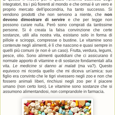
integratori, tra i più fiorenti al mondo e che ormai è un vero e
proprio mercato dell'ipocondria, ha tanto successo. Si
vendono prodotti che non servono a niente, che
non
devono dimostrare di servire
e che per legge non
possono curare nulla. Però sono comprati da tantissime
persone. Si è creata la falsa convinzione che certe
sostanze, utili alla nostra vita, esistano solo in forma di
pillole e sciroppi, compresse o bustine. Le vitamine sono
contenute negli alimenti, è lì che nascono e quasi sempre in
quelli più comuni (e non è un caso). Frutta, verdura, legumi,
pesce, olio. Sono alimenti quotidiani che ci assicurano il
normale apporto di vitamine e di sostanze fondamentali alla
vita.
Le medicine si danno ai malati
(ma va?). Questo
equivoco mi ricorda quello che mi diceva un'amica: suo
figlio era convinto che le tigri vivessero negli zoo e non che
fossero animali liberi, rinchiusi negli zoo per il piacere
umano (non certo loro). Le vitamine sono sostanze che si
assumono alimentandosi, non comprandole in farmacia.