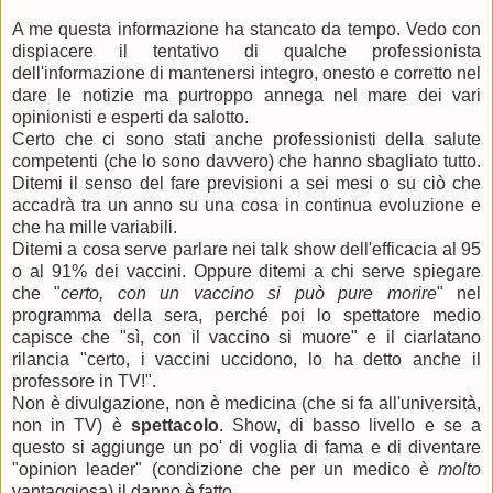
A me questa informazione ha stancato da tempo. Vedo con
dispiacere il tentativo di qualche professionista
dell'informazione di mantenersi integro, onesto e corretto nel
dare le notizie ma purtroppo annega nel mare dei vari
opinionisti e esperti da salotto.
Certo che ci sono stati anche professionisti della salute
competenti (che lo sono davvero) che hanno sbagliato tutto.
Ditemi il senso del fare previsioni a sei mesi o su ciò che
accadrà tra un anno su una cosa in continua evoluzione e
che ha mille variabili.
Ditemi a cosa serve parlare nei talk show dell'efficacia al 95
o al 91% dei vaccini. Oppure ditemi a chi serve spiegare
che "
certo, con un vaccino si può pure morire
" nel
programma della sera, perché poi lo spettatore medio
capisce che "sì, con il vaccino si muore" e il ciarlatano
rilancia "certo, i vaccini uccidono, lo ha detto anche il
professore in TV!".
Non è divulgazione, non è medicina (che si fa all'università,
non in TV) è
spettacolo
. Show, di basso livello e se a
questo si aggiunge un po' di voglia di fama e di diventare
"opinion leader" (condizione che per un medico è
molto
vantaggiosa) il danno è fatto.