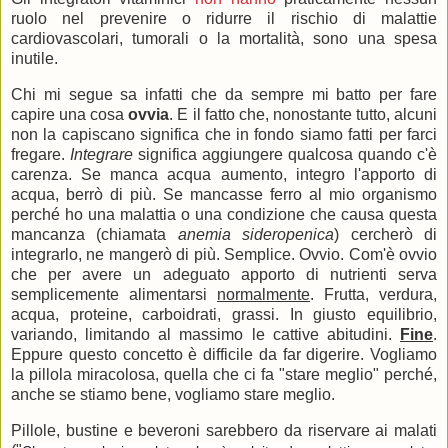
ruolo nel prevenire o ridurre il rischio di malattie
cardiovascolari, tumorali o la mortalità, sono una spesa
inutile.
Chi mi segue sa infatti che da sempre mi batto per fare
capire una cosa
ovvia
. E il fatto che, nonostante tutto, alcuni
non la capiscano significa che in fondo siamo fatti per farci
fregare.
Integrare
significa aggiungere qualcosa quando c'è
carenza. Se manca acqua aumento, integro l'apporto di
acqua, berrò di più. Se mancasse ferro al mio organismo
perché ho una malattia o una condizione che causa questa
mancanza (chiamata
anemia sideropenica
) cercherò di
integrarlo, ne mangerò di più. Semplice. Ovvio. Com'è ovvio
che per avere un adeguato apporto di nutrienti serva
semplicemente alimentarsi
normalmente
. Frutta, verdura,
acqua, proteine, carboidrati, grassi. In giusto equilibrio,
variando, limitando al massimo le cattive abitudini.
Fine
.
Eppure questo concetto è difficile da far digerire. Vogliamo
la pillola miracolosa, quella che ci fa "stare meglio" perché,
anche se stiamo bene, vogliamo stare meglio.
Pillole, bustine e beveroni sarebbero da riservare ai malati