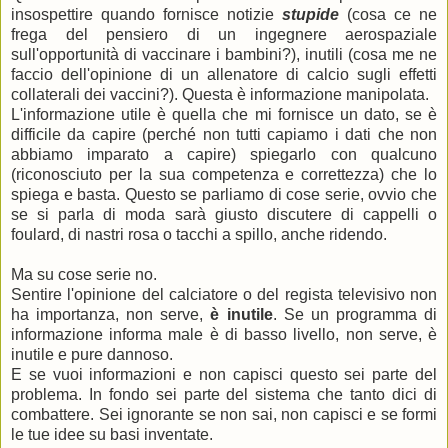
insospettire quando fornisce notizie
stupide
(cosa ce ne
frega del pensiero di un ingegnere aerospaziale
sull'opportunità di vaccinare i bambini?), inutili (cosa me ne
faccio dell'opinione di un allenatore di calcio sugli effetti
collaterali dei vaccini?). Questa è informazione manipolata.
L'informazione utile è quella che mi fornisce un dato, se è
difficile da capire (perché non tutti capiamo i dati che non
abbiamo imparato a capire) spiegarlo con qualcuno
(riconosciuto per la sua competenza e correttezza) che lo
spiega e basta. Questo se parliamo di cose serie, ovvio che
se si parla di moda sarà giusto discutere di cappelli o
foulard, di nastri rosa o tacchi a spillo, anche ridendo.
Ma su cose serie no.
Sentire l'opinione del calciatore o del regista televisivo non
ha importanza, non serve,
è inutile
. Se un programma di
informazione informa male è di basso livello, non serve, è
inutile e pure dannoso.
E se vuoi informazioni e non capisci questo sei parte del
problema. In fondo sei parte del sistema che tanto dici di
combattere. Sei ignorante se non sai, non capisci e se formi
le tue idee su basi inventate.