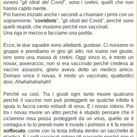
ovvero "
gli idioti del Covid
", sono i cretini, quelli che non
hanno capito niente.
Poi hanno iniziato anche i secondi a chiamare i primi con un
soprannome: "
covidiots
", "gli idioti del Covid", perché sono
quelli stupidi, che muoiono perché non vaccinati.
Una riga in mezzo e facciamo una partita.
Ecco, le due squadre sono allettanti, gustose. Ci riuniamo in
gruppo e prendiamo in giro gli altri, noi siamo nel giusto,
loro sono una massa di cretini. Oggi vinco io, è morto un
novax, poveraccio, non si era vaccinato perché credeva ai
vaccini assassini, glielo aveva detto un medico amico.
Domani vince il novax, è morto un vaccinato, quattordici
dosi.
Ahahahahahah
!!
Perché va così. Tra i giusti ogni tanto muore qualcuno
perché il vaccino non può proteggerti se qualche infetto ti
sputa in faccia cento miliardi di virus. E i novax
ridono
. Poi
tra i novax muore un altro perché è stupido pensare che il
ciclamino rosa possa proteggerti da un virus, quello se ti
contagia e tu lo prendi male ti invade i polmoni e ti fa morire
soffocato
, come con la testa infilata dentro un sacchetto di
plastica. E i colti vaccinati
ridono
(di nascosto perché non si