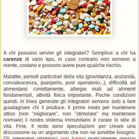
A chi possono servire gli integratori? Semplice: a chi ha
carenze
di vario tipo, in caso contrario non servono a
niente, costano e possono avere pure qualche rischio.
Malattie, periodi particolari della vita (gravidanza, anzianità,
conval
escenza, puerperio, post operatorio...), difficoltà ad
alimentarsi correttamente, allergie reali ad alimenti
fondamentali, attività fisica importante. Poche condizioni
quindi. In linea generale gli integratori servono solo a fare
guadagnare chi li produce. Il primo modo per mantenere
attivo (non "migliorare", non "stimolare" ma mantenere
normale
) il nostro sistema immunitario è curare lo stile di
vita. Fine. Il resto sono speculazioni per creare una
discussione su un argomento che non ne avrebbe bisogno.
Gli integratori vitaminici
non hanno
praticamente nessun