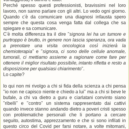
Perché spesso questi professionisti, bravissimi nel loro
lavoro, non sanno parlare con gli altri. Lo vedo ogni giorno.
Quando c'è da comunicare una diagnosi infausta spero
sempre che questa cosa venga fatta dal collega che sa
spiegare e sa comunicare.
C'è molta differenza tra il dire "
signora lei ha un tumore e
purtroppo è brutto, in genere non lascia speranza, ora vada
a prenotare una visita oncologica così inizierà la
chemioterapia
" e "
signora, ci sono delle cellule anomale,
tumorali, ci mettiamo assieme a ragionare come fare per
ottenere il miglior risultato possibile, intanto rifletta e resto a
disposizione per qualsiasi chiarimento
".
Lo capite?
Io qui non mi rivolgo a chi si fida della scienza a chi pensa
"io non ne capisco niente e chiedo a lui" ma a chi si beve le
bufale, a chi va dietro a guru e ciarlatani convinto siano
"ribelli" e "contro" un sistema rappresentato dai cattivi
quando invece stanno andando dietro a poveri cristi spesso
con problematiche personali che li portano a cercare
seguito, autostima, apprezzamento e che si sono infilati in
questo circo del Covid per farsi notare, a volte mitomani,