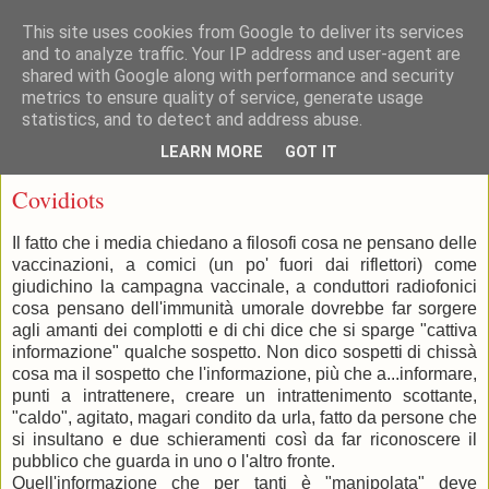
This site uses cookies from Google to deliver its services
and to analyze traffic. Your IP address and user-agent are
shared with Google along with performance and security
metrics to ensure quality of service, generate usage
statistics, and to detect and address abuse.
▼
LEARN MORE
GOT IT
martedì 21 dicembre 2021
Covidiots
Il fatto che i media chiedano a filosofi cosa ne pensano delle
vaccinazioni, a comici (un po' fuori dai riflettori) come
giudichino la campagna vaccinale, a conduttori radiofonici
cosa pensano dell'immunità umorale dovrebbe far sorgere
agli amanti dei complotti e di chi dice che si sparge "cattiva
informazione" qualche sospetto. Non dico sospetti di chissà
cosa ma il sospetto che l'informazione, più che a...informare,
punti a intrattenere, creare un intrattenimento scottante,
"caldo", agitato, magari condito da urla, fatto da persone che
si insultano e due schieramenti così da far riconoscere il
pubblico che guarda in uno o l'altro fronte.
Quell'informazione che per tanti è "manipolata" deve