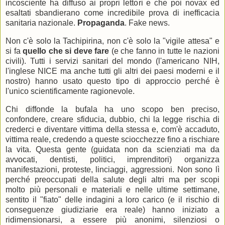
incosciente ha diffuso ai propri lettori e che poi novax ed
esaltati sbandierano come incredibile prova di inefficacia
sanitaria nazionale.
Propaganda
. Fake news.
Non c'è solo la Tachipirina, non c'è solo la "vigile attesa" e
si fa
quello che si deve fare
(e che fanno in tutte le nazioni
civili). Tutti i servizi sanitari del mondo (l'americano NIH,
l'inglese NICE ma anche tutti gli altri dei paesi moderni e il
nostro) hanno usato questo tipo di approccio perché è
l'unico scientificamente ragionevole.
Chi diffonde la bufala ha uno scopo ben preciso,
confondere, creare sfiducia, dubbio, chi la legge rischia di
crederci e diventare vittima della stessa e, com'è accaduto,
vittima reale, credendo a queste sciocchezze fino a rischiare
la vita. Questa gente (guidata non da scienziati ma da
avvocati, dentisti, politici, imprenditori) organizza
manifestazioni, proteste, linciaggi, aggressioni. Non sono lì
perché preoccupati della salute degli altri ma per scopi
molto più personali e materiali e nelle ultime settimane,
sentito il "fiato" delle indagini a loro carico (e il rischio di
conseguenze giudiziarie era reale) hanno iniziato a
ridimensionarsi, a essere più anonimi, silenziosi o