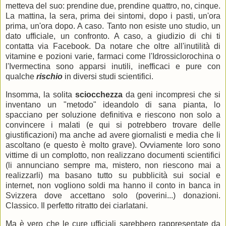
metteva del suo: prendine due, prendine quattro, no, cinque.
La mattina, la sera, prima dei sintomi, dopo i pasti, un'ora
prima, un'ora dopo. A caso. Tanto non esiste uno studio, un
dato ufficiale, un confronto. A caso, a giudizio di chi ti
contatta via Facebook. Da notare che oltre all'inutilità di
vitamine e pozioni varie, farmaci come l'Idrossiclorochina o
l'Ivermectina sono apparsi inutili, inefficaci e pure con
qualche
rischio
in diversi studi scientifici.
Insomma, la solita
sciocchezza
da geni incompresi che si
inventano un "metodo" ideandolo di sana pianta, lo
spacciano per soluzione definitiva e riescono non solo a
convincere i malati (e qui si potrebbero trovare delle
giustificazioni) ma anche ad avere giornalisti e media che li
ascoltano (e questo è molto grave). Ovviamente loro sono
vittime di un complotto, non realizzano documenti scientifici
(li annunciano sempre ma, mistero, non riescono mai a
realizzarli) ma basano tutto su pubblicità sui social e
internet, non vogliono soldi ma hanno il conto in banca in
Svizzera dove accettano solo (poverini...) donazioni.
Classico. Il perfetto ritratto dei ciarlatani.
Ma è vero che le cure ufficiali sarebbero rappresentate da