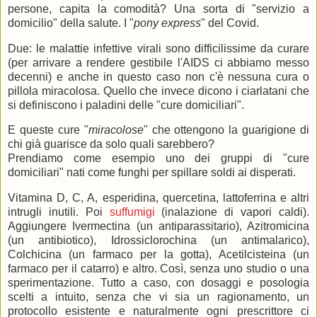
persone, capita la comodità? Una sorta di "servizio a
domicilio" della salute. I "
pony express
" del Covid.
Due: le malattie infettive virali sono difficilissime da curare
(per arrivare a rendere gestibile l'AIDS ci abbiamo messo
decenni) e anche in questo caso non c'è nessuna cura o
pillola miracolosa. Quello che invece dicono i ciarlatani che
si definiscono i paladini delle "cure domiciliari".
E queste cure "
miracolose
" che ottengono la guarigione di
chi già guarisce da solo quali sarebbero?
Prendiamo come esempio uno dei gruppi di "cure
domiciliari" nati come funghi per spillare soldi ai disperati.
Vitamina D, C, A, esperidina, quercetina, lattoferrina e altri
intrugli inutili. Poi
suffumigi
(inalazione di vapori caldi).
Aggiungere Ivermectina (un antiparassitario), Azitromicina
(un antibiotico), Idrossiclorochina (un antimalarico),
Colchicina (un farmaco per la gotta), Acetilcisteina (un
farmaco per il catarro) e altro. Così, senza uno studio o una
sperimentazione. Tutto a caso, con dosaggi e posologia
scelti a intuito, senza che vi sia un ragionamento, un
protocollo esistente e naturalmente ogni prescrittore ci