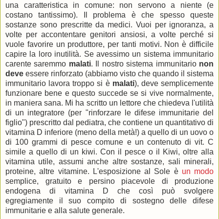
una caratteristica in comune: non servono a niente (e
costano tantissimo). Il problema è che spesso queste
sostanze sono prescritte da medici. Vuoi per ignoranza, a
volte per accontentare genitori ansiosi, a volte perché si
vuole favorire un produttore, per tanti motivi. Non è difficile
capire la loro inutilità. Se avessimo un sistema immunitario
carente saremmo
malati
. Il nostro sistema immunitario
non
deve
essere rinforzato (abbiamo visto che quando il sistema
immunitario lavora troppo si è
malati
), deve semplicemente
funzionare bene e questo succede se si vive normalmente,
in maniera sana. Mi ha scritto un lettore che chiedeva l'utilità
di un integratore (per "rinforzare le difese immunitarie del
figlio") prescritto dal pediatra, che contiene un quantitativo di
vitamina D inferiore (meno della metà!) a quello di un uovo o
di 100 grammi di pesce comune e un contenuto di vit. C
simile a quello di un kiwi. Con il pesce o il Kiwi, oltre alla
vitamina utile, assumi anche altre sostanze, sali minerali,
proteine, altre vitamine. L'esposizione al Sole è
un modo
semplice, gratuito e persino piacevole di produzione
endogena di vitamina D che così può svolgere
egregiamente il suo compito di sostegno delle difese
immunitarie e alla salute generale.