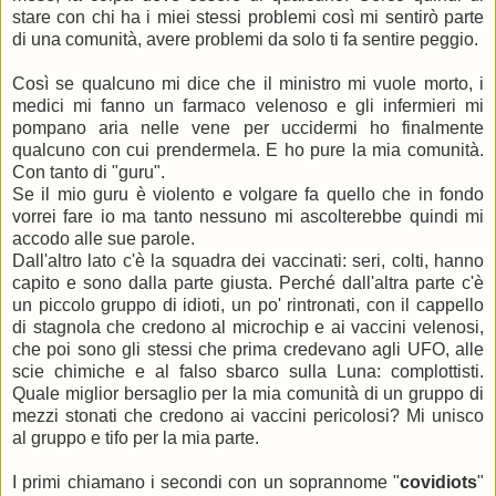
stare con chi ha i miei stessi problemi così mi sentirò parte
di una comunità, avere problemi da solo ti fa sentire peggio.
Così se qualcuno mi dice che il ministro mi vuole morto, i
medici mi fanno un farmaco velenoso e gli infermieri mi
pompano aria nelle vene per uccidermi ho finalmente
qualcuno con cui prendermela. E ho pure la mia comunità.
Con tanto di "guru".
Se il mio guru è violento e volgare fa quello che in fondo
vorrei fare io ma tanto nessuno mi ascolterebbe quindi mi
accodo alle sue parole.
Dall'altro lato c'è la squadra dei vaccinati: seri, colti, hanno
capito e sono dalla parte giusta. Perché dall'altra parte c'è
un piccolo gruppo di idioti, un po' rintronati, con il cappello
di stagnola che credono al microchip e ai vaccini velenosi,
che poi sono gli stessi che prima credevano agli UFO, alle
scie chimiche e al falso sbarco sulla Luna: complottisti.
Quale miglior bersaglio per la mia comunità di un gruppo di
mezzi stonati che credono ai vaccini pericolosi? Mi unisco
al gruppo e tifo per la mia parte.
I primi chiamano i secondi con un soprannome "
covidiots
"