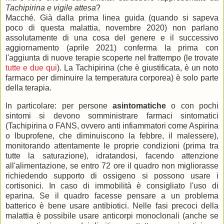
Tachipirina e vigile attesa
?
Macché. Già dalla prima linea guida (quando si sapeva
poco di questa malattia, novembre 2020) non parlano
assolutamente di una cosa del genere e il successivo
aggiornamento (aprile 2021) conferma la prima con
l'aggiunta di nuove terapie scoperte nel frattempo (le trovate
tutte e due qui
). La Tachipirina (che è giustificata, è un noto
farmaco per diminuire la temperatura corporea) è solo parte
della terapia.
In particolare: per persone
asintomatiche
o con pochi
sintomi si devono somministrare farmaci sintomatici
(Tachipirina o FANS, ovvero anti infiammatori come Aspirina
o Ibuprofene, che diminuiscono la febbre, il malessere),
monitorando attentamente le proprie condizioni (prima tra
tutte la saturazione), idratandosi, facendo attenzione
all'alimentazione, se entro 72 ore il quadro non migliorasse
richiedendo supporto di ossigeno si possono usare i
cortisonici. In caso di immobilità è consigliato l'uso di
eparina. Se il quadro facesse pensare a un problema
batterico è bene usare antibiotici. Nelle fasi precoci della
malattia è possibile usare anticorpi monoclonali (anche se