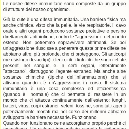
Le nostre difese immunitarie sono composte da un gruppo
di strutture del nostro organismo.
Già la cute è una difesa immunitaria. Una barriera fisica ma
anche chimica, visto che la pelle, le vie respiratorie, il cavo
orale e altri organi producono sostanze protettive e persino
direttamente antibiotiche, contro le "aggressioni" del mondo
esterno. Non potremmo sopravvivere altrimenti. Se poi
un'aggressione riuscisse a penetrare queste prime difese ne
abbiamo altre, più profonde, che ci proteggono. Gli anticorpi
(ne esistono di vari tipi), i leucociti, i linfociti che sono cellule
presenti nel sangue e in certi organi, letteralmente
"attaccano", distruggono l'agente estraneo. Ma anche altre
sostanze chimiche (tipiche dell'infiammazione) che si
attivano quando c'è un'aggressione in corso. Il sistema
immunitario è una cosa complessa ed efficientissima
(quando è normale) che ci permette di resistere in un
mondo che ci attacca continuamente dall'esterno: funghi,
batteri, virus, corpi estranei, veleni, tossine, sono tutti agenti
potenzialmente mortali ma nel corso dei millenni abbiamo
sviluppato le barriere necessarie. Funzionano.
Quando non funzionano ce ne accorgiamo proprio perché ci
ammaliamo. Un sistema immunitario carente fa sviluppare