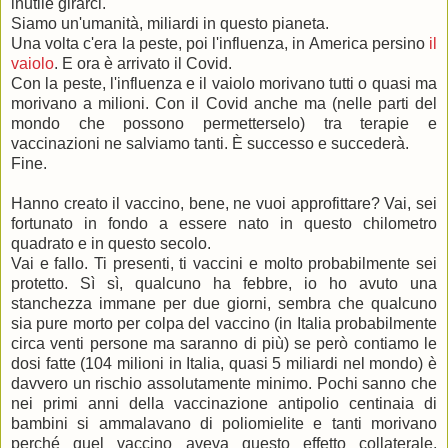
inutile girarci.
Siamo un'umanità, miliardi in questo pianeta.
Una volta c'era la peste, poi l'influenza, in America persino
il
vaiolo
. E ora è arrivato il Covid.
Con la peste, l'influenza e il vaiolo morivano tutti o quasi ma
morivano a milioni. Con il Covid anche ma (nelle parti del
mondo che possono permetterselo) tra terapie e
vaccinazioni ne salviamo tanti. È successo e succederà.
Fine.
Hanno creato il vaccino, bene, ne vuoi approfittare? Vai, sei
fortunato in fondo a essere nato in questo chilometro
quadrato e in questo secolo.
Vai e fallo. Ti presenti, ti vaccini e molto probabilmente sei
protetto. Sì sì, qualcuno ha febbre, io ho avuto una
stanchezza immane per due giorni, sembra che qualcuno
sia pure morto per colpa del vaccino (in Italia probabilmente
circa venti persone ma saranno di più) se però contiamo le
dosi fatte (104 milioni in Italia, quasi 5 miliardi nel mondo) è
davvero un rischio assolutamente minimo. Pochi sanno che
nei primi anni della vaccinazione antipolio centinaia di
bambini si ammalavano di poliomielite e tanti morivano
perché quel vaccino aveva questo effetto collaterale,