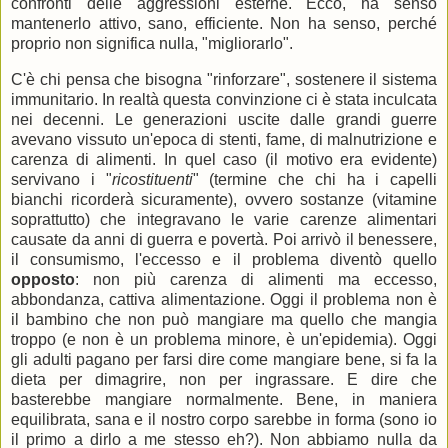
confronti delle aggressioni esterne. Ecco, ha senso
mantenerlo attivo, sano, efficiente. Non ha senso, perché
proprio non significa nulla, "migliorarlo".
C'è chi pensa che bisogna "rinforzare", sostenere il sistema
immunitario. In realtà questa convinzione ci è stata inculcata
nei decenni. Le generazioni uscite dalle grandi guerre
avevano vissuto un'epoca di stenti, fame, di malnutrizione e
carenza di alimenti. In quel caso (il motivo era evidente)
servivano i "
ricostituenti
" (termine che chi ha i capelli
bianchi ricorderà sicuramente), ovvero sostanze (vitamine
soprattutto) che integravano le varie carenze alimentari
causate da anni di guerra e povertà. Poi arrivò il benessere,
il consumismo, l'eccesso e il problema diventò quello
opposto
: non più carenza di alimenti ma eccesso,
abbondanza, cattiva alimentazione. Oggi il problema non è
il bambino che non può mangiare ma quello che mangia
troppo (e non è un problema minore, è un'epidemia). Oggi
gli adulti pagano per farsi dire come mangiare bene, si fa la
dieta per dimagrire, non per ingrassare. E dire che
basterebbe mangiare normalmente. Bene, in maniera
equilibrata, sana e il nostro corpo sarebbe in forma (sono io
il primo a dirlo a me stesso eh?). Non abbiamo nulla da