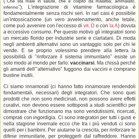
("
Che sta male in salute, che è colpito da malattia; ammalato,
"). L'integrazione di vitamine farmacologica è
infermo
fondamentalmente senza rischi seri. In rari casi è possibile
un'intossicazione (un vero avvelenamento, anche letale,
come può avvenire con l'eccesso di
vit. D
o con
la A
) dovuta
a eccessivo consumo. Per questo motivo gli integratori sono
un mercato florido per industrie serie e ciarlatani. Di moda
negli ambienti alternativi sono un vantaggio solo per chi le
vende. E se proprio volessimo prendere alla lettera la
possibilità di "rinforzare il sistema immunitario" esiste un
solo modo al mondo per farlo:
vaccinarsi
. Ma chissà perché
gli amanti dell'"alternativo" fuggono dai vaccini e comprano
bustine inutili.
Ci siamo innamorati (ci hanno fatto innamorare rendendoli
fondamentali, necessari) degli integratori. Che sono quei
prodotti che non sono medicinali, non possono avere effetti
curativi, non devono essere sottoposti a studi scientifici per
dimostrare che funzionano ma sono vendutissimi, ricercati,
comprati con ingordigia. Ci sono integratori per tutti i gusti e
nella stagione invernale ecco che tra i più venduti ci sono
quelli per i bambini. Per aiutarne la crescita, per rinforzare le
difese immunitarie, per proteggerli dal raffreddore. Hanno