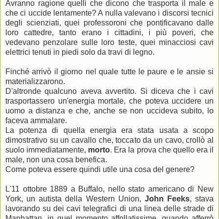
Avranno ragione quelli che dicono che trasporta il male e
che ci uccide lentamente? A nulla valevano i discorsi tecnici
degli scienziati, quei professoroni che pontificavano dalle
loro cattedre, tanto erano i cittadini, i più poveri, che
vedevano penzolare sulle loro teste, quei minacciosi cavi
elettrici tenuti in piedi solo da travi di legno.
Finché arrivò il giorno nel quale tutte le paure e le ansie si
materializzarono.
D'altronde qualcuno aveva avvertito. Si diceva che i cavi
trasportassero un'energia mortale, che poteva uccidere un
uomo a distanza e che, anche se non uccideva subito, lo
faceva ammalare.
La potenza di quella energia era stata usata a scopo
dimostrativo su un cavallo che, toccato da un cavo, crollò al
suolo immediatamente,
morto
. Era la prova che quello era il
male, non una cosa benefica.
Come poteva essere quindi utile una cosa del genere?
L'11 ottobre 1889 a Buffalo, nello stato americano di New
York, un autista della Western Union,
John Feeks
, stava
lavorando su dei cavi telegrafici di una linea delle strade di
Manhattan, in quel momento affollatissime, quando afferrò