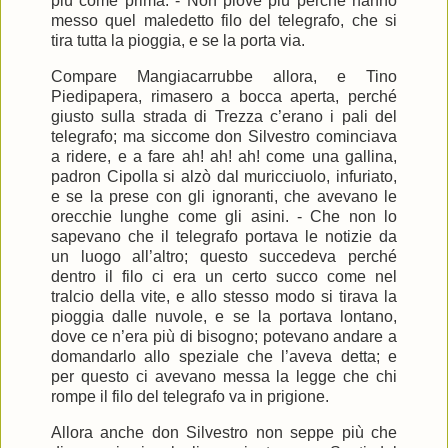
più come prima. - Non piove più perché hanno
messo quel maledetto filo del telegrafo, che si
tira tutta la pioggia, e se la porta via.
Compare Mangiacarrubbe allora, e Tino
Piedipapera, rimasero a bocca aperta, perché
giusto sulla strada di Trezza c’erano i pali del
telegrafo; ma siccome don Silvestro cominciava
a ridere, e a fare ah! ah! ah! come una gallina,
padron Cipolla si alzò dal muricciuolo, infuriato,
e se la prese con gli ignoranti, che avevano le
orecchie lunghe come gli asini. - Che non lo
sapevano che il telegrafo portava le notizie da
un luogo all’altro; questo succedeva perché
dentro il filo ci era un certo succo come nel
tralcio della vite, e allo stesso modo si tirava la
pioggia dalle nuvole, e se la portava lontano,
dove ce n’era più di bisogno; potevano andare a
domandarlo allo speziale che l’aveva detta; e
per questo ci avevano messa la legge che chi
rompe il filo del telegrafo va in prigione.
Allora anche don Silvestro non seppe più che