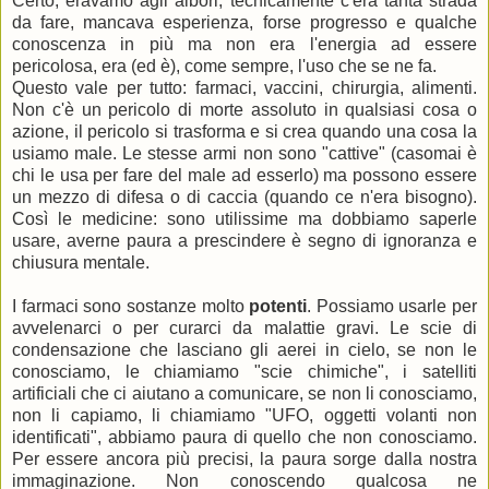
Certo, eravamo agli albori, tecnicamente c'era tanta strada
da fare, mancava esperienza, forse progresso e qualche
conoscenza in più ma non era l'energia ad essere
pericolosa, era (ed è), come sempre, l'uso che se ne fa.
Questo vale per tutto: farmaci, vaccini, chirurgia, alimenti.
Non c'è un pericolo di morte assoluto in qualsiasi cosa o
azione, il pericolo si trasforma e si crea quando una cosa la
usiamo male. Le stesse armi non sono "cattive" (casomai è
chi le usa per fare del male ad esserlo) ma possono essere
un mezzo di difesa o di caccia (quando ce n'era bisogno).
Così le medicine: sono utilissime ma dobbiamo saperle
usare, averne paura a prescindere è segno di ignoranza e
chiusura mentale.
I farmaci sono sostanze molto
potenti
. Possiamo usarle per
avvelenarci o per curarci da malattie gravi. Le scie di
condensazione che lasciano gli aerei in cielo, se non le
conosciamo, le chiamiamo "scie chimiche", i satelliti
artificiali che ci aiutano a comunicare, se non li conosciamo,
non li capiamo, li chiamiamo "UFO, oggetti volanti non
identificati", abbiamo paura di quello che non conosciamo.
Per essere ancora più precisi, la paura sorge dalla nostra
immaginazione. Non conoscendo qualcosa ne