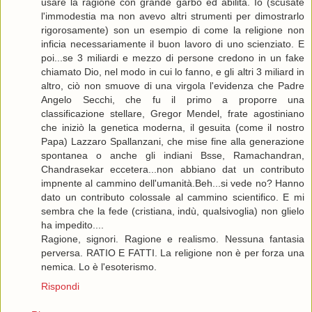
usare la ragione con grande garbo ed abilità. Io (scusate
l'immodestia ma non avevo altri strumenti per dimostrarlo
rigorosamente) son un esempio di come la religione non
inficia necessariamente il buon lavoro di uno scienziato. E
poi...se 3 miliardi e mezzo di persone credono in un fake
chiamato Dio, nel modo in cui lo fanno, e gli altri 3 miliard in
altro, ciò non smuove di una virgola l'evidenza che Padre
Angelo Secchi, che fu il primo a proporre una
classificazione stellare, Gregor Mendel, frate agostiniano
che iniziò la genetica moderna, il gesuita (come il nostro
Papa) Lazzaro Spallanzani, che mise fine alla generazione
spontanea o anche gli indiani Bsse, Ramachandran,
Chandrasekar eccetera...non abbiano dat un contributo
impnente al cammino dell'umanità.Beh...si vede no? Hanno
dato un contributo colossale al cammino scientifico. E mi
sembra che la fede (cristiana, indù, qualsivoglia) non glielo
ha impedito....
Ragione, signori. Ragione e realismo. Nessuna fantasia
perversa. RATIO E FATTI. La religione non è per forza una
nemica. Lo è l'esoterismo.
Rispondi