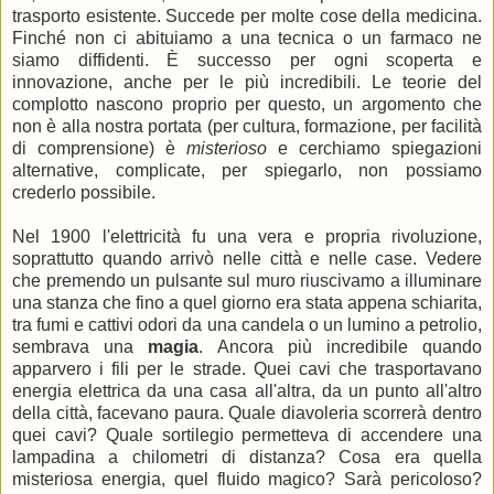
trasporto esistente. Succede per molte cose della medicina.
Finché non ci abituiamo a una tecnica o un farmaco ne
siamo diffidenti. È successo per ogni scoperta e
innovazione, anche per le più incredibili. Le teorie del
complotto nascono proprio per questo, un argomento che
non è alla nostra portata (per cultura, formazione, per facilità
di comprensione) è
misterioso
e cerchiamo spiegazioni
alternative, complicate, per spiegarlo, non possiamo
crederlo possibile.
Nel 1900 l'elettricità fu una vera e propria rivoluzione,
soprattutto quando arrivò nelle città e nelle case. Vedere
che premendo un pulsante sul muro riuscivamo a illuminare
una stanza che fino a quel giorno era stata appena schiarita,
tra fumi e cattivi odori da una candela o un lumino a petrolio,
sembrava una
magia
. Ancora più incredibile quando
apparvero i fili per le strade. Quei cavi che trasportavano
energia elettrica da una casa all'altra, da un punto all'altro
della città, facevano paura. Quale diavoleria scorrerà dentro
quei cavi? Quale sortilegio permetteva di accendere una
lampadina a chilometri di distanza? Cosa era quella
misteriosa energia, quel fluido magico? Sarà pericoloso?