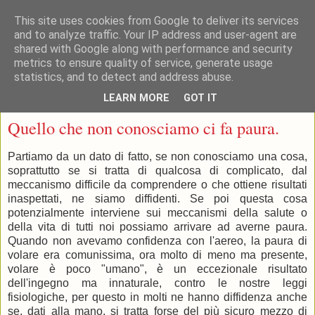
This site uses cookies from Google to deliver its services
and to analyze traffic. Your IP address and user-agent are
shared with Google along with performance and security
metrics to ensure quality of service, generate usage
statistics, and to detect and address abuse.
▼
LEARN MORE
GOT IT
venerdì 10 gennaio 2020
Quello che non conosciamo ci fa paura.
Partiamo da un dato di fatto, se non conosciamo una cosa,
soprattutto se si tratta di qualcosa di complicato, dal
meccanismo difficile da comprendere o che ottiene risultati
inaspettati, ne siamo diffidenti. Se poi questa cosa
potenzialmente interviene sui meccanismi della salute o
della vita di tutti noi possiamo arrivare ad averne paura.
Quando non avevamo confidenza con l'aereo, la paura di
volare era comunissima, ora molto di meno ma presente,
volare è poco "umano", è un eccezionale risultato
dell'ingegno ma innaturale, contro le nostre leggi
fisiologiche, per questo in molti ne hanno diffidenza anche
se, dati alla mano, si tratta forse del più sicuro mezzo di