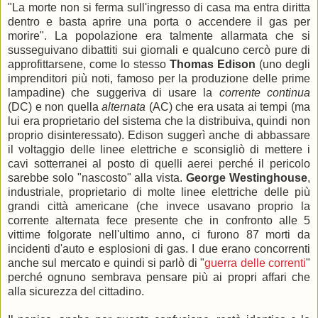
"La morte non si ferma sull'ingresso di casa ma entra diritta
dentro e basta aprire una porta o accendere il gas per
morire". La popolazione era talmente allarmata che si
susseguivano dibattiti sui giornali e qualcuno cercò pure di
approfittarsene, come lo stesso
Thomas Edison
(uno degli
imprenditori più noti, famoso per la produzione delle prime
lampadine) che suggeriva di usare la
corrente continua
(DC) e non quella
alternata
(AC) che era usata ai tempi (ma
lui era proprietario del sistema che la distribuiva, quindi non
proprio disinteressato). Edison suggerì anche di abbassare
il voltaggio delle linee elettriche e sconsigliò di mettere i
cavi sotterranei al posto di quelli aerei perché il pericolo
sarebbe solo "nascosto" alla vista.
George Westinghouse
,
industriale, proprietario di molte linee elettriche delle più
grandi città americane (che invece usavano proprio la
corrente alternata fece presente che in confronto alle 5
vittime folgorate nell'ultimo anno, ci furono 87 morti da
incidenti d'auto e esplosioni di gas. I due erano concorrenti
anche sul mercato e quindi si parlò di "
guerra delle correnti
"
perché ognuno sembrava pensare più ai propri affari che
alla sicurezza del cittadino.