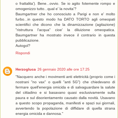
o frattalita'). Bene...ovvio. Se io agito fotemente rompo e
omogenizzo tutto...qual e' la novita'?
Baumgartner che ho conosciuto a Parigi e non e' molto
furbo...in questo modo ha DATO TORTO agli omeopati
scientifici che dicono che la dinamizzazione (agitazione)
"ristruttura l'acqua" cioe' la diluizione omeopatica.
Baumgartner ha mostrato invece il contrario in questa
pubblicazione.
Autogol?
Rispondi
Herzogluca
26 gennaio 2020 alle ore 17:25
"Nacquero anche i movimenti anti elettricità (proprio come i
nostrani "no vax" o quelli "anti 5G") che chiedevano di
fermare quell'energia omicida e di salvaguardare la salute
del cittadino e si basavano quasi esclusivamente sulla
paura e sul disorientamento causato dalla novità. Usavano
a questo scopo propaganda, manifesti e spazi sui giornali,
avvertendo la popolazione di diffidare di quella strana
energia omicida e dannosa."