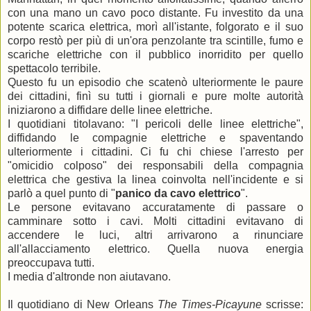
con una mano un cavo poco distante. Fu investito da una
potente scarica elettrica, morì all'istante, folgorato e il suo
corpo restò per più di un'ora penzolante tra scintille, fumo e
scariche elettriche con il pubblico inorridito per quello
spettacolo terribile.
Questo fu un episodio che scatenò ulteriormente le paure
dei cittadini, finì su tutti i giornali e pure molte autorità
iniziarono a diffidare delle linee elettriche.
I quotidiani titolavano: "I pericoli delle linee elettriche",
diffidando le compagnie elettriche e spaventando
ulteriormente i cittadini. Ci fu chi chiese l'arresto per
"omicidio colposo" dei responsabili della compagnia
elettrica che gestiva la linea coinvolta nell'incidente e si
parlò a quel punto di "
panico da cavo elettrico
".
Le persone evitavano accuratamente di passare o
camminare sotto i cavi. Molti cittadini evitavano di
accendere le luci, altri arrivarono a rinunciare
all'allacciamento elettrico. Quella nuova energia
preoccupava tutti.
I media d'altronde non aiutavano.
Il quotidiano di New Orleans
The Times-Picayune
scrisse: