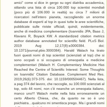
amici” come si dice in gergo su ogni diatriba accademica,
stilando una lista di circa 100.000 top scientist mondiali
(poco più di 106.000 in realtà) su circa 7 milioni di
ricercatori nell’intero pianeta, raccogliendo un enorme
database di esperti al top in quasi tutte le aree scientifiche,
pubblicate sulle riviste ufficiali, quindi, evidentemente,
anche di medicina complementare (Ioannidis JPA, Baas J,
Klavans R, Boyack KW. A standardized citation metrics
author database annotated for scientific field. PLoS Biol.
2019 Aug 12;17(8):e3000384. doi:
10.1371/journal.pbio.3000384). Harald Walach ha tirato
fuori questi nomi di top scientist (scienziati al top) che si
sono occpati o si occupano di omeopatia e medicine
complementari (Walach H. Complementary Medicine Has
Reached the Centre of Scientific Interest: Some Thoughts
on Ioannidis' Citation Database. Complement Med Res.
2019;26(6):373-375. doi: 10.1159/000504467). Nella lista,
a pag 374 del lavoro, che raccoglie, su 100.000 scienziati al
top, solo 44 nomi, non c’è neanche un omeopata italiano,
manco uno!!! Walach mette nella lista erroneamente un
certo Alberto Chiesa, che, da quanto ne so è uno
psichiatra…qualcuno mi smentisca prego. Ma i grandi nomi