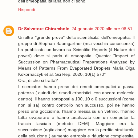
dell’omeopatia italiana non ci sono.
Rispondi
Dr Salvatore Chirumbolo
24 gennaio 2020 alle ore 06:51
Un'altra "grande prova" della scientificita' dell'omeopatia. Il
gruppo di Stephan Baumgartner (mia vecchia conoscenza)
ha pubblicato un lavoro su Scientific Reports (il Nature dei
poveri) dove si parla di omeopatia. Questo: "Impact of
Succussion on Pharmaceutical Preparations Analyzed by
Means of Patterns From Evaporated Droplets Maria Olga
Kokornaczyk et al. Sci Rep. 2020, 10(1) 570"
Ora, di che si tratta?
I ricercatori hanno preso dei rimedi omeopatici a passa
potenza ( quindi dei rimedi erboristici..con ancora molecole
dentro), li hanno sottoposti a 100, 10 o 0 succussioni (come
non si sa) contro controllo non succusso, poi ne hanno
preso una gocciolina, l'hanno messa su un vetrino, l'hanno
fatta evaporare e hanno analizzato con un computer la
traccia lasciata (metodo DEM). Maggiore era la
succussione (agitazione) maggiore era la perdita strutturale
della soluzione ( aumento entropia e riduzione complessita'