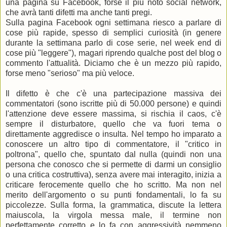
una pagina su Facebook, forse il più noto social network,
che avrà tanti difetti ma anche tanti pregi.
Sulla pagina Facebook ogni settimana riesco a parlare di
cose più rapide, spesso di semplici curiosità (in genere
durante la settimana parlo di cose serie, nel week end di
cose più "leggere"), magari riprendo qualche post del blog o
commento l'attualità. Diciamo che è un mezzo più rapido,
forse meno "serioso" ma più veloce.
Il difetto è che c'è una partecipazione massiva dei
commentatori (sono iscritte più di 50.000 persone) e quindi
l'attenzione deve essere massima, si rischia il caos, c'è
sempre il disturbatore, quello che va fuori tema o
direttamente aggredisce o insulta. Nel tempo ho imparato a
conoscere un altro tipo di commentatore, il "critico in
poltrona", quello che, spuntato dal nulla (quindi non una
persona che conosco che si permette di darmi un consiglio
o una critica costruttiva), senza avere mai interagito, inizia a
criticare ferocemente quello che ho scritto. Ma non nel
merito dell'argomento o su punti fondamentali, lo fa su
piccolezze. Sulla forma, la grammatica, discute la lettera
maiuscola, la virgola messa male, il termine non
perfettamente corretto e lo fa con aggressività nemmeno