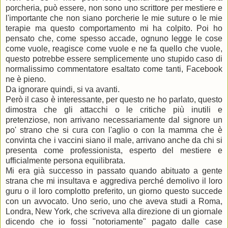
porcheria, può essere, non sono uno scrittore per mestiere e
l'importante che non siano porcherie le mie suture o le mie
terapie ma questo comportamento mi ha colpito. Poi ho
pensato che, come spesso accade, ognuno legge le cose
come vuole, reagisce come vuole e ne fa quello che vuole,
questo potrebbe essere semplicemente uno stupido caso di
normalissimo commentatore esaltato come tanti, Facebook
ne è pieno.
Da ignorare quindi, si va avanti.
Però il caso è interessante, per questo ne ho parlato, questo
dimostra che gli attacchi o le critiche più inutili e
pretenziose, non arrivano necessariamente dal signore un
po' strano che si cura con l'aglio o con la mamma che è
convinta che i vaccini siano il male, arrivano anche da chi si
presenta come professionista, esperto del mestiere e
ufficialmente persona equilibrata.
Mi era già successo in passato quando abituato a gente
strana che mi insultava e aggrediva perché demolivo il loro
guru o il loro complotto preferito, un giorno questo succede
con un avvocato. Uno serio, uno che aveva studi a Roma,
Londra, New York, che scriveva alla direzione di un giornale
dicendo che io fossi "notoriamente" pagato dalle case