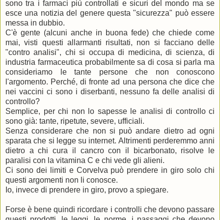
sono tra i farmaci più controllati e sicuri del mondo ma se
esce una notizia del genere questa "sicurezza" può essere
messa in dubbio.
C'è gente (alcuni anche in buona fede) che chiede come
mai, visti questi allarmanti risultati, non si facciano delle
"contro analisi", chi si occupa di medicina, di scienza, di
industria farmaceutica probabilmente sa di cosa si parla ma
consideriamo le tante persone che non conoscono
l'argomento. Perché, di fronte ad una persona che dice che
nei vaccini ci sono i diserbanti, nessuno fa delle analisi di
controllo?
Semplice, per chi non lo sapesse le analisi di controllo ci
sono già: tante, ripetute, severe, ufficiali.
Senza considerare che non si può andare dietro ad ogni
sparata che si legge su internet. Altrimenti perderemmo anni
dietro a chi cura il cancro con il bicarbonato, risolve le
paralisi con la vitamina C e chi vede gli alieni.
Ci sono dei limiti e Corvelva può prendere in giro solo chi
questi argomenti non li conosce.
Io, invece di prendere in giro, provo a spiegare.
Forse è bene quindi ricordare i controlli che devono passare
questi prodotti, le leggi, le norme, i passaggi che devono