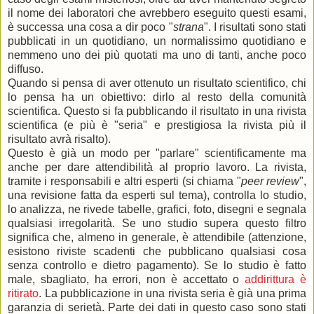
il nome dei laboratori che avrebbero eseguito questi esami,
è successa una cosa a dir poco "
strana
". I risultati sono stati
pubblicati in un quotidiano, un normalissimo quotidiano e
nemmeno uno dei più quotati ma uno di tanti, anche poco
diffuso.
Quando si pensa di aver ottenuto un risultato scientifico, chi
lo pensa ha un obiettivo: dirlo al resto della comunità
scientifica. Questo si fa pubblicando il risultato in una rivista
scientifica (e più è "seria" e prestigiosa la rivista più il
risultato avrà risalto).
Questo è già un modo per "parlare" scientificamente ma
anche per dare attendibilità al proprio lavoro. La rivista,
tramite i responsabili e altri esperti (si chiama "
peer review
",
una revisione fatta da esperti sul tema), controlla lo studio,
lo analizza, ne rivede tabelle, grafici, foto, disegni e segnala
qualsiasi irregolarità. Se uno studio supera questo filtro
significa che, almeno in generale, è attendibile (attenzione,
esistono riviste scadenti che pubblicano qualsiasi cosa
senza controllo e dietro pagamento). Se lo studio è fatto
male, sbagliato, ha errori, non è accettato o
addirittura è
ritirato
. La pubblicazione in una rivista seria è già una prima
garanzia di serietà. Parte dei dati in questo caso sono stati