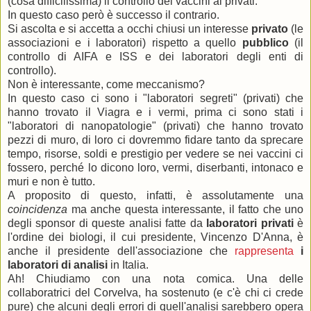
(cosa difficilissima) il controllo dei vaccini ai privati.
In questo caso però è successo il contrario.
Si ascolta e si accetta a occhi chiusi un interesse
privato
(le
associazioni e i laboratori) rispetto a quello
pubblico
(il
controllo di AIFA e ISS e dei laboratori degli enti di
controllo).
Non è interessante, come meccanismo?
In questo caso ci sono i "laboratori segreti" (privati) che
hanno trovato il Viagra e i vermi, prima ci sono stati i
"laboratori di nanopatologie" (privati) che hanno trovato
pezzi di muro, di loro ci dovremmo fidare tanto da sprecare
tempo, risorse, soldi e prestigio per vedere se nei vaccini ci
fossero, perché lo dicono loro, vermi, diserbanti, intonaco e
muri e non è tutto.
A proposito di questo, infatti, è assolutamente una
coincidenza
ma anche questa interessante, il fatto che uno
degli sponsor di queste analisi fatte da
laboratori privati
è
l'ordine dei biologi, il cui presidente, Vincenzo D'Anna, è
anche il presidente dell'associazione che
rappresenta
i
laboratori di analisi
in Italia.
Ah! Chiudiamo con una nota comica. Una delle
collaboratrici del Corvelva, ha sostenuto (e c'è chi ci crede
pure) che alcuni degli errori di quell'analisi sarebbero opera