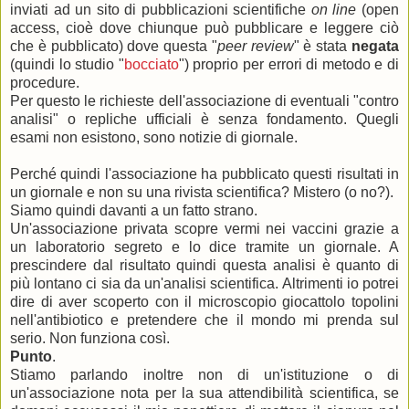
inviati ad un sito di pubblicazioni scientifiche
on line
(open
access, cioè dove chiunque può pubblicare e leggere ciò
che è pubblicato) dove questa "
peer review
" è stata
negata
(quindi lo studio "
bocciato
") proprio per errori di metodo e di
procedure.
Per questo le richieste dell'associazione di eventuali "contro
analisi" o repliche ufficiali è senza fondamento. Quegli
esami non esistono, sono notizie di giornale.
Perché quindi l'associazione ha pubblicato questi risultati in
un giornale e non su una rivista scientifica? Mistero (o no?).
Siamo quindi davanti a un fatto strano.
Un'associazione privata scopre vermi nei vaccini grazie a
un laboratorio segreto e lo dice tramite un giornale. A
prescindere dal risultato quindi questa analisi è quanto di
più lontano ci sia da un'analisi scientifica. Altrimenti io potrei
dire di aver scoperto con il microscopio giocattolo topolini
nell'antibiotico e pretendere che il mondo mi prenda sul
serio. Non funziona così.
Punto
.
Stiamo parlando inoltre non di un'istituzione o di
un'associazione nota per la sua attendibilità scientifica, se