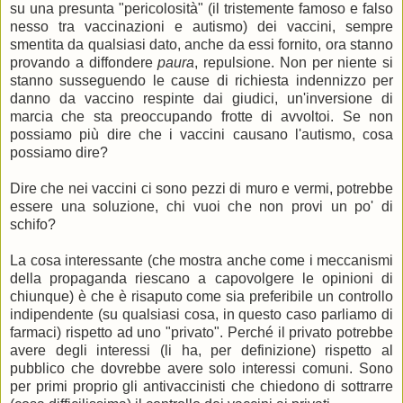
su una presunta "pericolosità" (il tristemente famoso e falso
nesso tra vaccinazioni e autismo) dei vaccini, sempre
smentita da qualsiasi dato, anche da essi fornito, ora stanno
provando a diffondere
paura
, repulsione. Non per niente si
stanno susseguendo le cause di richiesta indennizzo per
danno da vaccino respinte dai giudici, un'inversione di
marcia che sta preoccupando frotte di avvoltoi. Se non
possiamo più dire che i vaccini causano l'autismo, cosa
possiamo dire?
Dire che nei vaccini ci sono pezzi di muro e vermi, potrebbe
essere una soluzione, chi vuoi che non provi un po' di
schifo?
La cosa interessante (che mostra anche come i meccanismi
della propaganda riescano a capovolgere le opinioni di
chiunque) è che è risaputo come sia preferibile un controllo
indipendente (su qualsiasi cosa, in questo caso parliamo di
farmaci) rispetto ad uno "privato". Perché il privato potrebbe
avere degli interessi (li ha, per definizione) rispetto al
pubblico che dovrebbe avere solo interessi comuni. Sono
per primi proprio gli antivaccinisti che chiedono di sottrarre