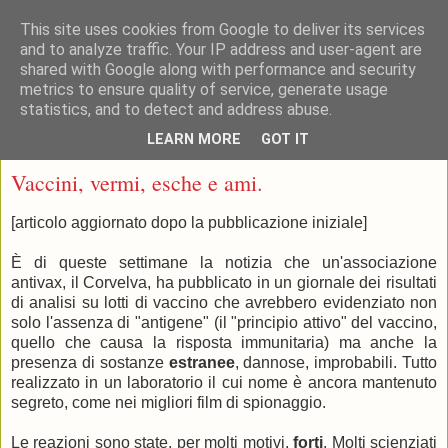
This site uses cookies from Google to deliver its services
and to analyze traffic. Your IP address and user-agent are
shared with Google along with performance and security
metrics to ensure quality of service, generate usage
statistics, and to detect and address abuse.
▼
LEARN MORE
GOT IT
lunedì 28 gennaio 2019
Vaccini, vermi, esche e ami.
[articolo aggiornato dopo la pubblicazione iniziale]
È di queste settimane la notizia che un'associazione
antivax, il Corvelva, ha pubblicato in un giornale dei risultati
di analisi su lotti di vaccino che avrebbero evidenziato non
solo l'assenza di "antigene" (il "principio attivo" del vaccino,
quello che causa la risposta immunitaria) ma anche la
presenza di sostanze
estranee
, dannose, improbabili. Tutto
realizzato in un laboratorio il cui nome è ancora mantenuto
segreto, come nei migliori film di spionaggio.
Le reazioni sono state, per molti motivi,
forti
. Molti scienziati