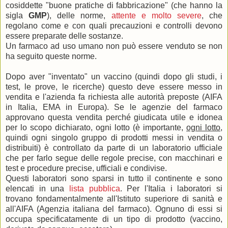
cosiddette "buone pratiche di fabbricazione" (che hanno la
sigla
GMP
), delle norme,
attente e molto severe
, che
regolano come e con quali precauzioni e controlli devono
essere preparate delle sostanze.
Un farmaco ad uso umano non può essere venduto se non
ha seguito queste norme.
Dopo aver "inventato" un vaccino (quindi dopo gli studi, i
test, le prove, le ricerche) questo deve essere messo in
vendita e l'azienda fa richiesta alle autorità preposte (AIFA
in Italia, EMA in Europa). Se le agenzie del farmaco
approvano questa vendita perché giudicata utile e idonea
per lo scopo dichiarato, ogni lotto (è importante,
ogni lotto
,
quindi ogni singolo gruppo di prodotti messi in vendita o
distribuiti) è controllato da parte di un laboratorio ufficiale
che per farlo segue delle regole precise, con macchinari e
test e procedure precise, ufficiali e condivise.
Questi laboratori sono sparsi in tutto il continente e sono
elencati in una
lista pubblica
. Per l'Italia i laboratori si
trovano fondamentalmente all'Istituto superiore di sanità e
all'AIFA (Agenzia italiana del farmaco). Ognuno di essi si
occupa specificatamente di un tipo di prodotto (vaccino,