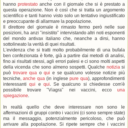
hanno
protestato
anche con il giornale che si è prestato a
questa operazione. Non è così che si tratta un argomento
scientifico e tanti hanno visto solo un tentativo ingiustificato
e preoccupante di allarmare la popolazione.
Il direttore del giornale è rimasto fermo però nelle sue
posizioni, ha anzi "insistito" intervistando altri noti esponenti
del mondo antivax italiano che, neanche a dirsi, hanno
sottolineato la verità di quei risultati.
L'evidenza che si tratti molto probabilmente di una bufala
ben confezionata è forte, già a partire dai metodi di analisi,
fino ai risultati stessi, agli errori palesi e ci sono molti aspetti
della vicenda che sono almeno sospetti. Qualche
notizia
si
può
trovare qua
o
qui
e se qualcuno volesse notizie più
tecniche,
anche qua
(in inglese
pure qua
), approfondimenti
interessanti
qui
e
qui
. Se qualcuno si chiedesse com'è
possibile trovare "Viagra" nei vaccini, ecco
una
spiegazione
.
In realtà quello che deve interessare non sono le
affermazioni di gruppi contro i vaccini (ci sono sempre state)
ma il messaggio, potenzialmente pericoloso, che può
arrivare alla popolazione. Si ripete sempre che i vaccini