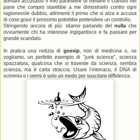
domani accusassi il mio panettiere di mettere il cianuro nel
pane che compro starebbe a me dimostrarlo contro ogni
ragionevole dubbio, altrimenti il primo che si alza e accusa
di cose gravi il prossimo potrebbe pretendere un controllo.
Stringendo ancora di più: stiamo parlando del
nulla
che
ovviamente chi ha interesse ingigantisce e fa passare per
grande scandalo.
In pratica una notizia di
gossip
, non di medicina o, se
vogliamo, un perfetto esempio di "junk science", scienza
spazzatura, qualcosa che si traveste da scienza, sembra
scienza, ma è carta straccia. Usare l'intonaco, il DNA di
scimmia o i vermi è solo un modo per suscitare diffidenza.