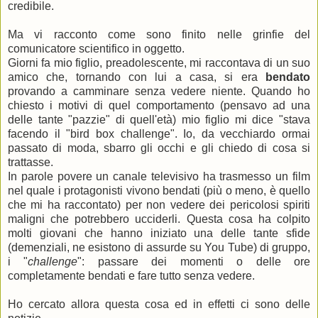
credibile.
Ma vi racconto come sono finito nelle grinfie del
comunicatore scientifico in oggetto.
Giorni fa mio figlio, preadolescente, mi raccontava di un suo
amico che, tornando con lui a casa, si era
bendato
provando a camminare senza vedere niente. Quando ho
chiesto i motivi di quel comportamento (pensavo ad una
delle tante "pazzie" di quell'età) mio figlio mi dice "stava
facendo il "bird box challenge". Io, da vecchiardo ormai
passato di moda, sbarro gli occhi e gli chiedo di cosa si
trattasse.
In parole povere un canale televisivo ha trasmesso un film
nel quale i protagonisti vivono bendati (più o meno, è quello
che mi ha raccontato) per non vedere dei pericolosi spiriti
maligni che potrebbero ucciderli. Questa cosa ha colpito
molti giovani che hanno iniziato una delle tante sfide
(demenziali, ne esistono di assurde su You Tube) di gruppo,
i "
challenge
": passare dei momenti o delle ore
completamente bendati e fare tutto senza vedere.
Ho cercato allora questa cosa ed in effetti ci sono delle