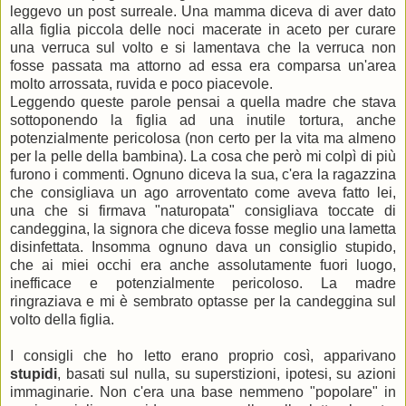
leggevo un post surreale. Una mamma diceva di aver dato
alla figlia piccola delle noci macerate in aceto per curare
una verruca sul volto e si lamentava che la verruca non
fosse passata ma attorno ad essa era comparsa un'area
molto arrossata, ruvida e poco piacevole.
Leggendo queste parole pensai a quella madre che stava
sottoponendo la figlia ad una inutile tortura, anche
potenzialmente pericolosa (non certo per la vita ma almeno
per la pelle della bambina). La cosa che però mi colpì di più
furono i commenti. Ognuno diceva la sua, c'era la ragazzina
che consigliava un ago arroventato come aveva fatto lei,
una che si firmava "naturopata" consigliava toccate di
candeggina, la signora che diceva fosse meglio una lametta
disinfettata. Insomma ognuno dava un consiglio stupido,
che ai miei occhi era anche assolutamente fuori luogo,
inefficace e potenzialmente pericoloso. La madre
ringraziava e mi è sembrato optasse per la candeggina sul
volto della figlia.
I consigli che ho letto erano proprio così, apparivano
stupidi
, basati sul nulla, su superstizioni, ipotesi, su azioni
immaginarie. Non c'era una base nemmeno "popolare" in