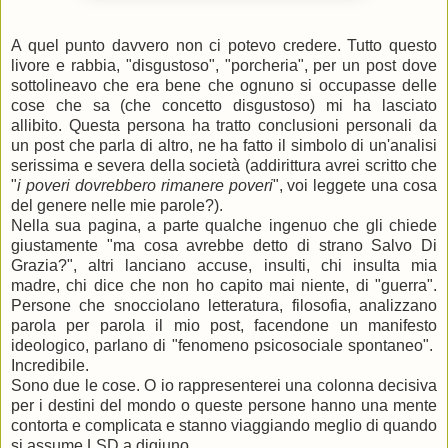
A quel punto davvero non ci potevo credere. Tutto questo
livore e rabbia, "disgustoso", "porcheria", per un post dove
sottolineavo che era bene che ognuno si occupasse delle
cose che sa (che concetto disgustoso) mi ha lasciato
allibito. Questa persona ha tratto conclusioni personali da
un post che parla di altro, ne ha fatto il simbolo di un'analisi
serissima e severa della società (addirittura avrei scritto che
"
i poveri dovrebbero rimanere poveri
", voi leggete una cosa
del genere nelle mie parole?).
Nella sua pagina, a parte qualche ingenuo che gli chiede
giustamente "ma cosa avrebbe detto di strano Salvo Di
Grazia?", altri lanciano accuse, insulti, chi insulta mia
madre, chi dice che non ho capito mai niente, di "guerra".
Persone che snocciolano letteratura, filosofia, analizzano
parola per parola il mio post, facendone un manifesto
ideologico, parlano di "fenomeno psicosociale spontaneo".
Incredibile.
Sono due le cose. O io rappresenterei una colonna decisiva
per i destini del mondo o queste persone hanno una mente
contorta e complicata e stanno viaggiando meglio di quando
si assume LSD a digiuno.