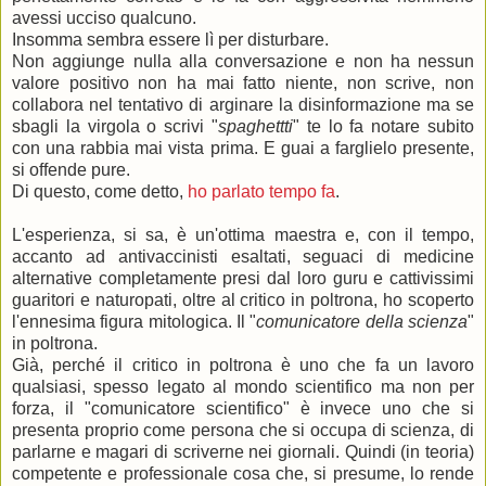
avessi ucciso qualcuno.
Insomma sembra essere lì per disturbare.
Non aggiunge nulla alla conversazione e non ha nessun
valore positivo non ha mai fatto niente, non scrive, non
collabora nel tentativo di arginare la disinformazione ma se
sbagli la virgola o scrivi "
spaghettti
" te lo fa notare subito
con una rabbia mai vista prima. E guai a farglielo presente,
si offende pure.
Di questo, come detto,
ho parlato tempo fa
.
L'esperienza, si sa, è un'ottima maestra e, con il tempo,
accanto ad antivaccinisti esaltati, seguaci di medicine
alternative completamente presi dal loro guru e cattivissimi
guaritori e naturopati, oltre al critico in poltrona, ho scoperto
l'ennesima figura mitologica. Il "
comunicatore della scienza
"
in poltrona.
Già, perché il critico in poltrona è uno che fa un lavoro
qualsiasi, spesso legato al mondo scientifico ma non per
forza, il "comunicatore scientifico" è invece uno che si
presenta proprio come persona che si occupa di scienza, di
parlarne e magari di scriverne nei giornali. Quindi (in teoria)
competente e professionale cosa che, si presume, lo rende