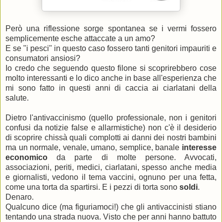
Però una riflessione sorge spontanea se i vermi fossero
semplicemente esche attaccate a un amo?
E se "i pesci" in questo caso fossero tanti genitori impauriti e
consumatori ansiosi?
Io credo che seguendo questo filone si scoprirebbero cose
molto interessanti e lo dico anche in base all'esperienza che
mi sono fatto in questi anni di caccia ai ciarlatani della
salute.
Dietro l'antivaccinismo (quello professionale, non i genitori
confusi da notizie false e allarmistiche) non c'è il desiderio
di scoprire chissà quali complotti ai danni dei nostri bambini
ma un normale, venale, umano, semplice, banale
interesse
economico
da parte di molte persone. Avvocati,
associazioni, periti, medici, ciarlatani, spesso anche media
e giornalisti, vedono il tema vaccini, ognuno per una fetta,
come una torta da spartirsi. E i pezzi di torta sono
soldi
.
Denaro.
Qualcuno dice (ma figuriamoci!) che gli antivaccinisti stiano
tentando una strada nuova. Visto che per anni hanno battuto