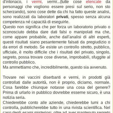
d'intonaco, i
vermi
,
vermi
...(tutte cose
elencate
da
personaggi che vogliono essere presi sul serio, non sto
scherzando), sono cose dette da chi ha fatto queste analisi,
sono realizzati da laboratori
privati
, spesso senza alcuna
competenza né capacità di eseguirle.
Questo non significa che per forza un laboratorio privato o
sconosciuto debba dare dati falsi o manipolati ma che,
come appare probabile, anche dall'analisi di altri esperti,
questi risultati siano pesantemente falsati da pregiudizio o
da errori di metodo. Se esiste un controllo stretto, pubblico,
ufficiale, è molto difficile che i risultati del privato, singolo,
segreto, possa trovare cose diverse, improbabili, sfuggite al
controllo pubblico.
Ma ammettiamo che, incredibilmente, questo sia avvenuto.
Trovare nei vaccini diserbanti e vermi, in prodotti già
controllati dalle autorità, non è proprio, diciamo, normale.
Cosa farebbe chiunque notasse una cosa del genere?
Prima di urlarlo in pubblico dovrebbe esserne sicuro, è una
notizia seria.
Chiederebbe conto alle aziende, chiederebbe lumi a chi
controlla, pubblicherebbe tutto in una rivista scientifica. Nel
caso degli esami misteriosi, oltre ad aver mantenuto segreto