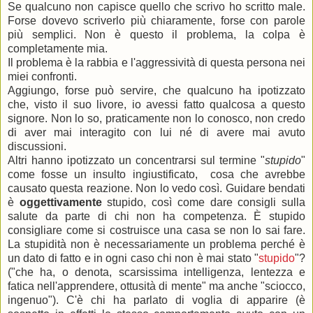
Se qualcuno non capisce quello che scrivo ho scritto male.
Forse dovevo scriverlo più chiaramente, forse con parole
più semplici. Non è questo il problema, la colpa è
completamente mia.
Il problema è la rabbia e l'aggressività di questa persona nei
miei confronti.
Aggiungo, forse può servire, che qualcuno ha ipotizzato
che, visto il suo livore, io avessi fatto qualcosa a questo
signore. Non lo so, praticamente non lo conosco, non credo
di aver mai interagito con lui né di avere mai avuto
discussioni.
Altri hanno ipotizzato un concentrarsi sul termine "
stupido
"
come fosse un insulto ingiustificato, cosa che avrebbe
causato questa reazione. Non lo vedo così. Guidare bendati
è
oggettivamente
stupido, così come dare consigli sulla
salute da parte di chi non ha competenza. È stupido
consigliare come si costruisce una casa se non lo sai fare.
La stupidità non è necessariamente un problema perché è
un dato di fatto e in ogni caso chi non è mai stato "
stupido
"?
("che ha, o denota, scarsissima intelligenza, lentezza e
fatica nell'apprendere, ottusità di mente" ma anche "sciocco,
ingenuo"). C'è chi ha parlato di voglia di apparire (è