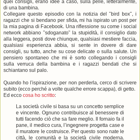
quei consigli, erano idee a caso, sulla pelle, letteralmente,
di una bambina.
Collegare questo episodio con la notizia del "bird box", i
ragazzi che si bendano per sfida, mi ha ispirato un post per
la mia pagina di Facebook. Una riflessione su come i social
network abbiano "sdoganato" la stupidità, il consiglio dato
alla leggera, posti dove chiunque, qualsiasi mestiere faccia,
qualsiasi esperienza abbia, si sente in dovere di dare
consigli, su tutto, anche su cose delicate o sulla salute. Un
pensiero spontaneo che mi è sorto collegando i consigli
sulla verruca della bambina e i ragazzi bendati che si
schiantano sul palo.
Quando ho l'ispirazione, per non perderla, cerco di scrivere
subito (ecco perché a volte qualche errore scappa), di getto.
Ed ecco
cosa ho scritto
:
La società civile si basa su un concetto semplice
e vincente. Ognuno contribuisce al benessere di
tutti facendo ciò che sa fare meglio. Il fornaio fa il
pane, il medico cura, l’ingegnere progetta case e
il muratore le costruisce. Per questo sono nate le
città, le comunità e la società civile moderna.