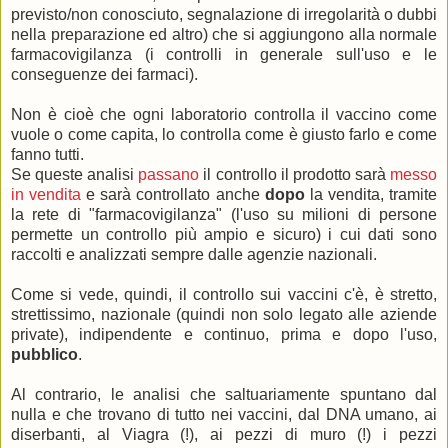
previsto/non conosciuto, segnalazione di irregolarità o dubbi
nella preparazione ed altro) che si aggiungono alla normale
farmacovigilanza (i controlli in generale sull'uso e le
conseguenze dei farmaci).
Non è cioè che ogni laboratorio controlla il vaccino come
vuole o come capita, lo controlla come è giusto farlo e come
fanno tutti.
Se queste analisi
passano
il controllo il prodotto sarà
messo
in vendita
e sarà controllato anche
dopo
la vendita, tramite
la rete di "farmacovigilanza" (l'uso su milioni di persone
permette un controllo più ampio e sicuro) i cui dati sono
raccolti e analizzati sempre dalle agenzie nazionali.
Come si vede, quindi, il controllo sui vaccini c'è, è stretto,
strettissimo, nazionale (quindi non solo legato alle aziende
private), indipendente e continuo, prima e dopo l'uso,
pubblico
.
Al contrario, le analisi che saltuariamente spuntano dal
nulla e che trovano di tutto nei vaccini, dal DNA umano, ai
diserbanti, al Viagra (!), ai pezzi di muro (!) i pezzi