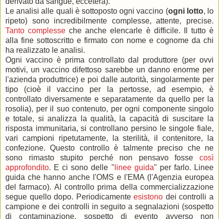
derivato da sangue, eccetera).
Le analisi alle quali è sottoposto ogni vaccino (
ogni lotto
, lo
ripeto) sono incredibilmente complesse, attente, precise.
Tanto complesse
che anche elencarle è difficile. Il tutto è
alla fine sottoscritto e firmato con nome e cognome da chi
ha realizzato le analisi.
Ogni vaccino è prima controllato dal produttore (per ovvi
motivi, un vaccino difettoso sarebbe un danno enorme per
l'azienda produttrice) e poi dalle autorità, singolarmente per
tipo (cioè il vaccino per la pertosse, ad esempio, è
controllato diversamente e separatamente da quello per la
rosolia), per il suo contenuto, per ogni componente singolo
e totale, si analizza la qualità, la capacità di suscitare la
risposta immunitaria, si controllano persino le singole fiale,
vari campioni ripetutamente, la sterilità, il contenitore, la
confezione. Questo controllo è talmente preciso che ne
sono rimasto stupito perché non pensavo fosse
così
approfondito
. E ci sono delle "
linee guida
" per farlo. Linee
guida che hanno anche l'OMS e l'EMA (l'Agenzia europea
del farmaco). Al controllo prima della commercializzazione
segue quello dopo. Periodicamente
esistono
dei controlli a
campione e dei controlli in seguito a segnalazioni (sospetto
di contaminazione, sospetto di evento avverso non