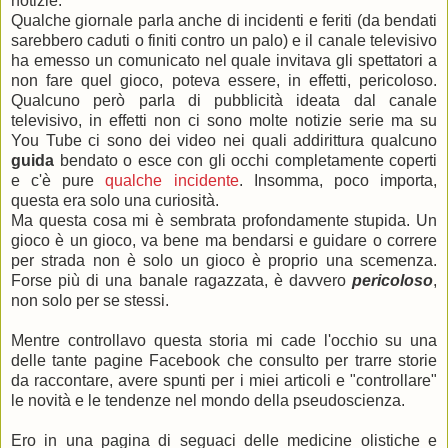
notizie.
Qualche giornale parla anche di incidenti e feriti (da bendati
sarebbero caduti o finiti contro un palo) e il canale televisivo
ha emesso un comunicato nel quale invitava gli spettatori a
non fare quel gioco, poteva essere, in effetti, pericoloso.
Qualcuno però parla di pubblicità ideata dal canale
televisivo, in effetti non ci sono molte notizie serie ma su
You Tube ci sono dei video nei quali addirittura qualcuno
guida
bendato o esce con gli occhi completamente coperti
e c'è pure
qualche incidente
. Insomma, poco importa,
questa era solo una curiosità.
Ma questa cosa mi è sembrata profondamente stupida. Un
gioco è un gioco, va bene ma bendarsi e guidare o correre
per strada non è solo un gioco è proprio una scemenza.
Forse più di una banale ragazzata, è davvero
pericoloso
,
non solo per se stessi.
Mentre controllavo questa storia mi cade l'occhio su una
delle tante pagine Facebook che consulto per trarre storie
da raccontare, avere spunti per i miei articoli e "controllare"
le novità e le tendenze nel mondo della pseudoscienza.
Ero in una pagina di seguaci delle medicine olistiche e