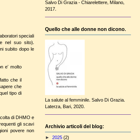
Salvo Di Grazia - Chiarelettere, Milano,
2017.
Quello che alle donne non dicono.
aboratori speciali
nel suo sito).
ni subito dopo le
on e' molto
atto che il
 sapere che
uel tipo di
La salute al femminile. Salvo Di Grazia.
Laterza, Bari, 2020.
accolta di DHMO e
requenti gli scavi
Archivio articoli del blog:
gioni povere non
►
2025
(2)