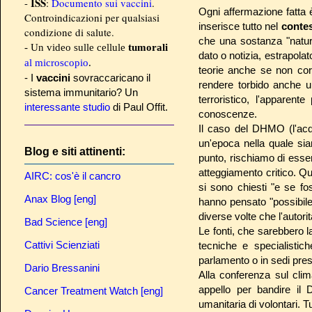
ISS
-
:
Documento sui vaccini
.
Ogni affermazione fatta
Controindicazioni per qualsiasi
inserisce tutto nel
conte
condizione di salute.
che una sostanza "natura
- Un video sulle cellule
tumorali
dato o notizia, estrapola
al microscopio
.
teorie anche se non cor
- I
vaccini
sovraccaricano il
rendere torbido anche u
sistema immunitario? Un
terroristico, l'apparent
interessante studio
di Paul Offit.
conoscenze.
Il caso del DHMO (l'acq
un'epoca nella quale siam
Blog e siti attinenti:
punto, rischiamo di ess
atteggiamento critico. Qu
AIRC: cos'è il cancro
si sono chiesti "e se fo
Anax Blog [eng]
hanno pensato "possibil
diverse volte che l'autori
Bad Science [eng]
Le fonti, che sarebbero l
Cattivi Scienziati
tecniche e specialisti
parlamento o in sedi pre
Dario Bressanini
Alla conferenza sul cli
appello per bandire il
Cancer Treatment Watch [eng]
umanitaria di volontari. T