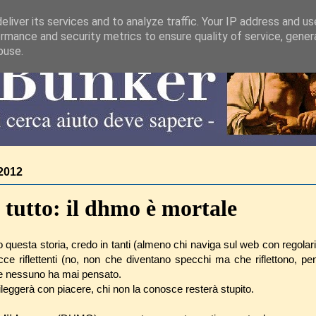
liver its services and to analyze traffic. Your IP address and u
rmance and security metrics to ensure quality of service, gene
buse.
2012
è tutto: il dhmo è mortale
questa storia, credo in tanti (almeno chi naviga sul web con regolari
cce riflettenti (no, non che diventano specchi ma che riflettono, 
e nessuno ha mai pensato.
rileggerà con piacere, chi non la conosce resterà stupito.