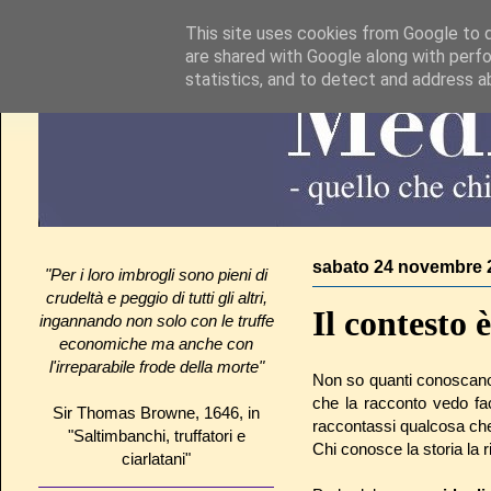
This site uses cookies from Google to de
are shared with Google along with perfo
statistics, and to detect and address a
sabato 24 novembre 
"Per i loro imbrogli sono pieni di
crudeltà e peggio di tutti gli altri,
Il contesto 
ingannando non solo con le truffe
economiche ma anche con
l'irreparabile frode della morte"
Non so quanti conoscano 
che la racconto vedo fa
Sir Thomas Browne, 1646, in
raccontassi qualcosa ch
"Saltimbanchi, truffatori e
Chi conosce la storia la 
ciarlatani"