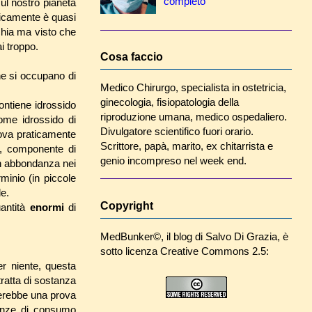
completo
l nostro pianeta
ticamente è quasi
chia ma visto che
i troppo.
Cosa faccio
che si occupano di
Medico Chirurgo, specialista in ostetricia,
ginecologia, fisiopatologia della
ontiene idrossido
riproduzione umana, medico ospedaliero.
come idrossido di
Divulgatore scientifico fuori orario.
rova praticamente
Scrittore, papà, marito, ex chitarrista e
te, componente di
genio incompreso nel week end.
in abbondanza nei
minio (in piccole
le.
Copyright
uantità
enormi
di
MedBunker©
, il blog di
Salvo Di Grazia
, è
sotto licenza Creative Commons 2.5:
er niente, questa
ratta di sostanza
sterebbe una prova
tanze di consumo