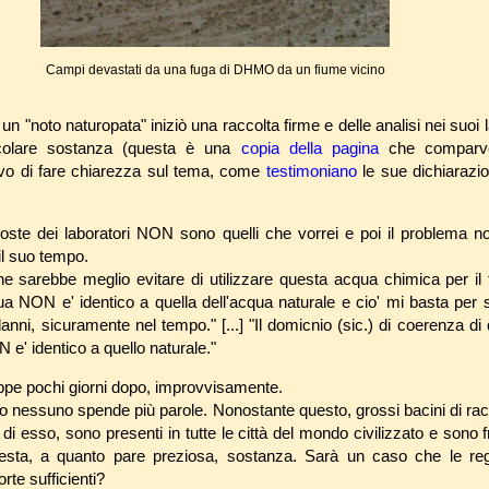
Campi devastati da una fuga di DHMO da un fiume vicino
 un "noto naturopata" iniziò una raccolta firme e delle analisi nei suoi l
rticolare sostanza (questa è una
copia della pagina
che comparve 
ivo di fare chiarezza sul tema, come
testimoniano
le sue dichiarazio
poste dei laboratori NON sono quelli che vorrei e poi il problema n
il suo tempo.
e sarebbe meglio evitare di utilizzare questa acqua chimica per il f
 NON e' identico a quella dell'acqua naturale e cio' mi basta per
anni, sicuramente nel tempo." [...] "Il domicnio (sic.) di coerenza di q
e' identico a quello naturale."
rruppe pochi giorni dopo, improvvisamente.
ento nessuno spende più parole. Nonostante questo, grossi bacini di r
di esso, sono presenti in tutte le città del mondo civilizzato e sono f
uesta, a quanto pare preziosa, sostanza. Sarà un caso che le re
rte sufficienti?