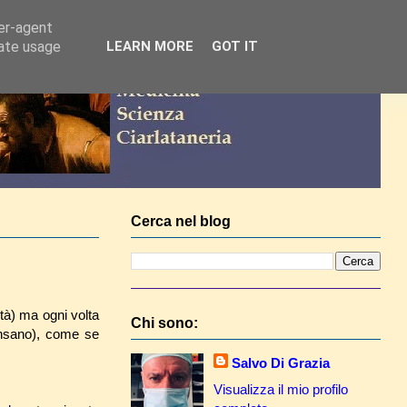
ser-agent
rate usage
LEARN MORE
GOT IT
Cerca nel blog
tà) ma ogni volta
Chi sono:
pensano), come se
Salvo Di Grazia
Visualizza il mio profilo