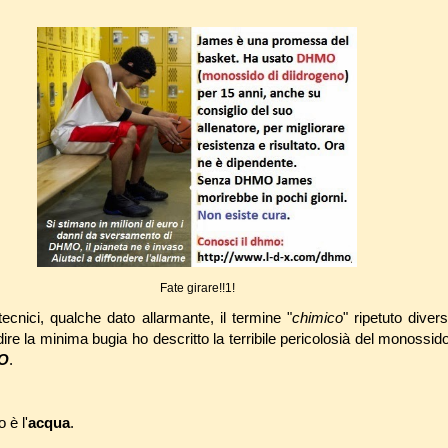
Fate girare!!1!
ecnici, qualche dato allarmante, il termine "
chimico
" ripetuto diver
re la minima bugia ho descritto la terribile pericolosià del monossido
O
.
 è l'
acqua
.