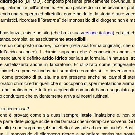
diidrogeno
(DHMO), composto presente praticamente dovunque, su
egli alimenti e nell'ambiente. Per non parlare di ciò che beviamo, pra
ndo una scoperta ed oltretutto, come ho detto, la storia è pure vec
larmistici, ricordare il "
dramma
" del monossido di diidrogeno non è ma
bbastanza, esiste un sito (che ha la sua
versione italiana
) ed altri 
stanza completi ed assolutamente
attendibili
.
no è un composto inodore, incolore (nella sua forma originale), che c
 dell'acido solforico). I chimici sapranno che è conosciuto anche 
menclature è definito
acido idrico
per la sua formula. In natura si t
 sintetizzarlo anche in laboratorio. E' utilizzato come refrigeran
chimiche e processi industriali semplici e complessi. Lo rinveniamo 
ere come prodotto di pulizia, ma era presente anche nei campi di ster
boratori chimici ed in quelli che si occupano di sperimentazione anima
che praticamente tutti gli acquedotti comunali hanno segnalato q
o condutture che evidentemente arriva ai nostri rubinetti.
nza pericolosa?
e che è provato come sia quasi sempre
letale
l'inalazione e, non p
arte delle piogge acide e dei farmaci chemioterapici endovena. Si t
talli (e non sorprende, il suo effetto è visibile ad occhio nudo!). Ba
sa, il monossido di diidrogeno riesce a sciogliere tantissime sos