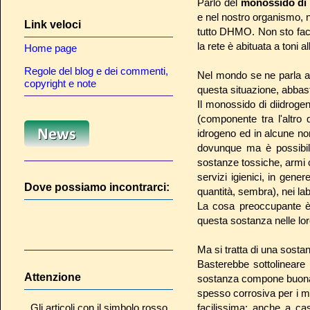
Parlo del
monossido di 
e nel nostro organismo, n
Link veloci
tutto DHMO. Non sto face
la rete è abituata a toni al
Home page
Regole del blog e dei commenti,
Nel mondo se ne parla a
copyright e note
questa situazione, abba
Il monossido di diidroge
(componente tra l'altro
idrogeno ed in alcune no
dovunque ma è possibile
sostanze tossiche, armi 
servizi igienici, in gen
Dove possiamo incontrarci:
quantità, sembra), nei la
La cosa preoccupante è 
questa sostanza nelle lor
Ma si tratta di una sosta
Basterebbe sottolinear
Attenzione
sostanza compone buona p
spesso corrosiva per i me
Gli articoli con il simbolo rosso
facilissima: anche a ca