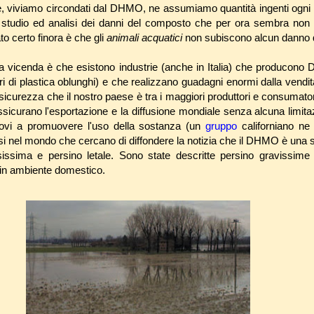
, viviamo circondati dal DHMO, ne assumiamo quantità ingenti ogni 
i studio ed analisi dei danni del composto che per ora sembra non 
ato certo finora è che gli
animali acquatici
non subiscono alcun danno d
della vicenda è che esistono industrie (anche in Italia) che producon
ri di plastica oblunghi) e che realizzano guadagni enormi dalla vendit
 sicurezza che il nostro paese è tra i maggiori produttori e consumato
sicurano l'esportazione e la diffusione mondiale senza alcuna limitaz
ovi a promuovere l'uso della sostanza (un
gruppo
californiano ne 
i nel mondo che cercano di diffondere la notizia che il DHMO è una
sissima e persino letale. Sono state descritte persino gravissim
 in ambiente domestico.