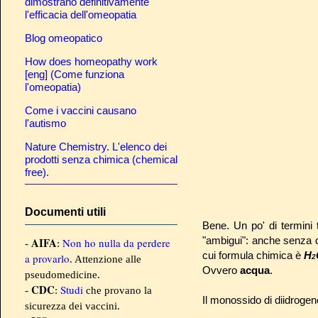
dimostrano definitivamente
l'efficacia dell'omeopatia
Blog omeopatico
How does homeopathy work
[eng] (Come funziona
l'omeopatia)
Come i vaccini causano
l'autismo
Nature Chemistry. L'elenco dei
prodotti senza chimica (chemical
free).
Documenti utili
Bene. Un po' di termini t
"ambigui": anche senza di
AIFA
Non ho nulla da perdere
-
:
cui formula chimica è
H
a provarlo
2
. Attenzione alle
Ovvero
acqua
.
pseudomedicine.
CDC
Studi
-
:
che provano la
Il monossido di diidrogeno
sicurezza dei vaccini.