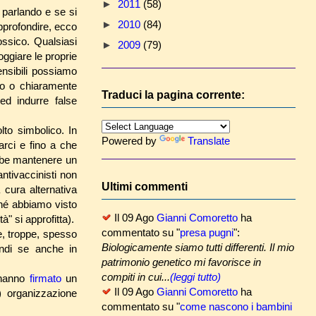
►
2011
(58)
 parlando e se si
►
2010
(84)
approfondire, ecco
ossico.
Qualsiasi
►
2009
(79)
oggiare le proprie
nsibili possiamo
so o chiaramente
Traduci la pagina corrente:
 ed indurre false
to simbolico. In
Powered by
Translate
arci e fino a che
ebbe mantenere un
ntivaccinisti non
Ultimi commenti
 cura alternativa
ché abbiamo visto
Il 09 Ago
Gianni Comoretto
ha
" si approfitta).
commentato su "
presa pugni
":
te, troppe, spesso
Biologicamente siamo tutti differenti. Il mio
indi se anche in
patrimonio genetico mi favorisce in
compiti in cui...
(leggi tutto)
e hanno
firmato
un
Il 09 Ago
Gianni Comoretto
ha
) organizzazione
commentato su "
come nascono i bambini