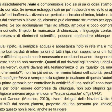
 è assolutamente
reale
e comprensibile solo se si sa di cosa stiamo
sto
corretto. Se invece estraggo i dati un po' in disordine ed evito di 
le" ed inoffensiva diventa un pericoloso incubo chimico, letale e t
to dal contesto o isolato dal discorso può diventare strumento per app
rette. Se poi aggiungiamo frasi ad effetto, ambigue e poco compre
n concetto limpido
, l
a mancanza di chiarezza, il linguaggio confu
e presenza di riferimenti scientifici, possono confondere chiunque
ua, ripeto, la semplice acqua) è abbastanza noto in rete ma è mol
o bombardati di informazioni di tutti i tipi, non sappiamo di chi fid
ere diffidenti quando non è necessario e creduloni quando bisogner
esto spesso non succede. Quanti di noi davanti agli sproloqui degli a
sse vero?", quanti davanti alla testimonianza di un "guarito" da una
e che menta?", non ha più senso nemmeno fidarsi dell'autorità, per
tà non è
per forza
e sempre nella ragione (e qualcuno di questa "autorità
a prima garanzia per controllare la veridicità di una notizia" sono tan
che per poter essere comprese da chiunque, non può stupirci qu
stigiose arrivano argomenti come "
le scie chimiche
" o "gli UFO".
ma di Cancun (Messico, 2010), diversi delegati delle Nazioni Unit
 DHMO dal nostro pianeta, proposto da una presunta (ed ironica
utto questo non è bello, anche se fa ridere.