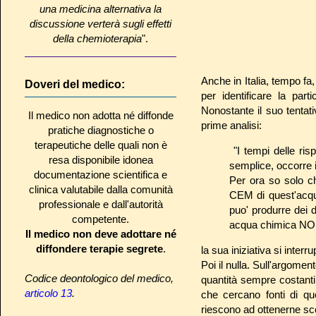
una medicina alternativa la
discussione verterà sugli effetti
della chemioterapia
".
Anche in Italia, tempo fa,
Doveri del medico:
per identificare la pa
Nonostante il suo tentat
Il medico non adotta né diffonde
prime analisi:
pratiche diagnostiche o
terapeutiche delle quali non è
"I tempi delle ris
resa disponibile idonea
semplice, occorre 
documentazione scientifica e
Per ora so solo ch
clinica valutabile dalla comunità
CEM di quest'acqua
professionale e dall'autorità
puo' produrre dei d
competente.
acqua chimica NON 
Il medico non deve adottare né
diffondere terapie segrete
.
la sua iniziativa si inte
Poi il nulla. Sull'argom
Codice deontologico del medico,
quantità sempre costanti 
articolo 13
.
che cercano fonti di q
riescono ad ottenerne sco