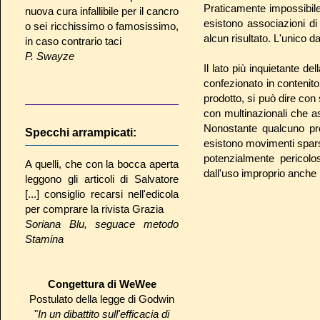
Praticamente impossibile
nuova cura infallibile per il cancro
esistono associazioni d
o sei ricchissimo o famosissimo,
alcun risultato. L'unico d
in caso contrario taci
P. Swayze
Il lato più inquietante 
confezionato in contenito
prodotto, si può dire con
con multinazionali che as
Nonostante qualcuno pr
Specchi arrampicati:
esistono movimenti spars
potenzialmente pericolo
A quelli, che con la bocca aperta
dall'uso improprio anche
leggono gli articoli di Salvatore
[...] consiglio recarsi nell'edicola
per comprare la rivista Grazia
Soriana Blu, seguace metodo
Stamina
Congettura di WeWee
Postulato della legge di Godwin
"
In un dibattito sull'efficacia di