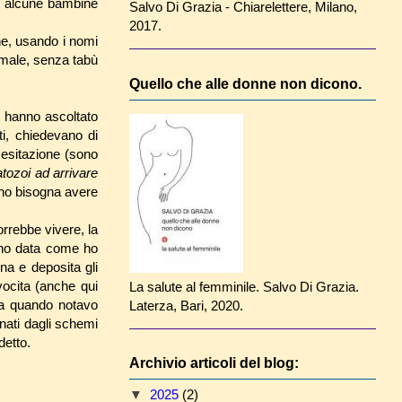
d alcune bambine
Salvo Di Grazia - Chiarelettere, Milano,
2017.
ine, usando i nomi
rmale, senza tabù
Quello che alle donne non dicono.
i hanno ascoltato
i, chiedevano di
 esitazione (sono
tozoi ad arrivare
ino bisogna avere
rrebbe vivere, la
l'ho data come ho
na e deposita gli
vocita (anche qui
La salute al femminile. Salvo Di Grazia.
ia quando notavo
Laterza, Bari, 2020.
ati dagli schemi
detto.
Archivio articoli del blog:
▼
2025
(2)