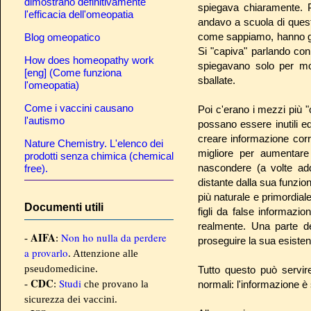
dimostrano definitivamente
spiegava chiaramente. 
l'efficacia dell'omeopatia
andavo a scuola di questi
come sappiamo, hanno gra
Blog omeopatico
Si "capiva" parlando co
How does homeopathy work
spiegavano solo per mos
[eng] (Come funziona
sballate.
l'omeopatia)
Come i vaccini causano
Poi c'erano i mezzi più "o
l'autismo
possano essere inutili e
creare informazione corr
Nature Chemistry. L'elenco dei
migliore per aumentar
prodotti senza chimica (chemical
nascondere (a volte add
free).
distante dalla sua funzio
più naturale e primordiale,
Documenti utili
figli da false informazio
realmente. Una parte de
AIFA
Non ho nulla da perdere
-
:
proseguire la sua esisten
a provarlo
. Attenzione alle
pseudomedicine.
Tutto questo può servire 
CDC
Studi
-
:
che provano la
normali: l'informazione è 
sicurezza dei vaccini.