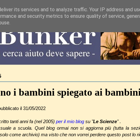
liver its services and to analyze traffic. Your IP address and u
rmance and security metrics to ensure quality of service, gene
buse.
5
o i bambini spiegato ai bambini
pubblicato il 31/05/2022
ritto tanti anni fa (nel 2005)
per il mio blog
su "
Le Scienze
" .
suale a scuola. Quel blog ormai non si aggiorna più (tutta la sezi
a solo come archivio) ma visto che non vorrei perdere questo post lo ri