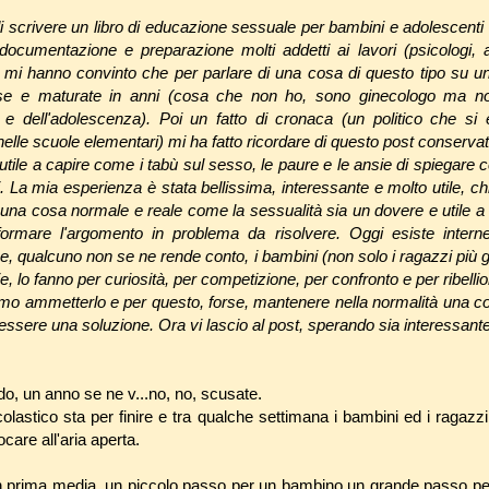
i scrivere un libro di educazione sessuale per bambini e adolescen
ocumentazione e preparazione molti addetti ai lavori (psicologi, as
 mi hanno convinto che per parlare di una cosa di questo tipo su un
ise e maturate in anni (cosa che non ho, sono ginecologo ma n
a e dell'adolescenza). Poi un fatto di cronaca (un politico che si 
lle scuole elementari) mi ha fatto ricordare di questo post conservato,
ile a capire come i tabù sul sesso, le paure e le ansie di spiegare c
i. La mia esperienza è stata bellissima, interessante e molto utile, c
 una cosa normale e reale come la sessualità sia un dovere e utile 
ormare l'argomento in problema da risolvere. Oggi esiste internet,
e, qualcuno non se ne rende conto, i bambini (non solo i ragazzi più g
 lo fanno per curiosità, per competizione, per confronto e per ribellio
o ammetterlo e per questo, forse, mantenere nella normalità una co
ssere una soluzione. Ora vi lascio al post, sperando sia interessante
do, un anno se ne v...no, no, scusate.
olastico sta per finire e tra qualche settimana i bambini ed i ragazzi
care all'aria aperta.
in prima media, un piccolo passo per un bambino un grande passo per