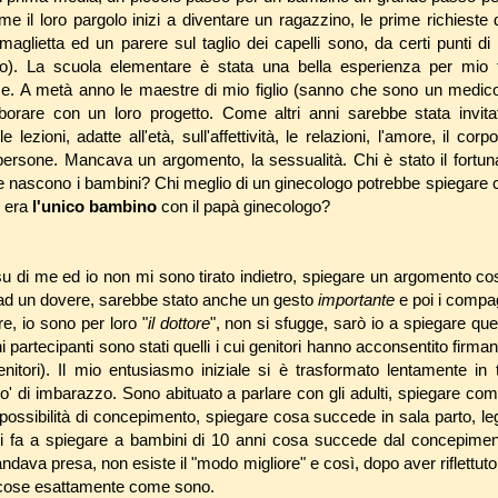
 il loro pargolo inizi a diventare un ragazzino, le prime richieste d
 maglietta ed un parere sul taglio dei capelli sono, da certi punti di
ndo). La scuola elementare è stata una bella esperienza per mio 
me. A metà anno le maestre di mio figlio (sanno che sono un medico
borare con un loro progetto. Come altri anni sarebbe stata invit
 lezioni, adatte all'età, sull'affettività, le relazioni, l'amore, il corp
 persone. Mancava un argomento, la sessualità. Chi è stato il fortun
 nascono i bambini? Chi meglio di un ginecologo potrebbe spiegare 
i era
l'unico bambino
con il papà ginecologo?
su di me ed io non mi sono tirato indietro, spiegare un argomento cos
re ad un dovere, sarebbe stato anche un gesto
importante
e poi i compag
e, io sono per loro "
il dottore
", non si sfugge, sarò io a spiegare que
ni partecipanti sono stati quelli i cui genitori hanno acconsentito firm
genitori). Il mio entusiasmo iniziale si è trasformato lentamente in
o' di imbarazzo. Sono abituato a parlare con gli adulti, spiegare com
 possibilità di concepimento, spiegare cosa succede in sala parto, le
si fa a spiegare a bambini di 10 anni cosa succede dal concepiment
dava presa, non esiste il "modo migliore" e così, dopo aver riflettuto
e cose esattamente come sono.