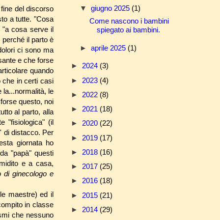
▼
giugno 2025
(1)
 fine del discorso
to a tutte. "Cosa
Come nascono i bambini
, "a cosa serve il
spiegato ai bambini.
 perché il parto è
►
aprile 2025
(1)
dolori ci sono ma
sante e che forse
►
2024
(3)
articolare quando
►
2023
(4)
he in certi casi
la...normalità, le
►
2022
(8)
forse questo, noi
►
2021
(18)
tto al parto, alla
fisiologica" (il
►
2020
(22)
 di distacco. Per
►
2019
(17)
esta giornata ho
►
2018
(16)
 da "papà" questi
imidito e a casa,
►
2017
(25)
o di ginecologo e
►
2016
(18)
 le maestre) ed il
►
2015
(21)
 compito in classe
►
2014
(29)
nismi che nessuno