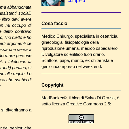
completo
ti ma abbandonata
sistenti sociali,
 libro devi avere
Cosa faccio
on mi occupo di
è detto contrario
Medico Chirurgo, specialista in ostetricia,
 l'ho riletto e ho
ginecologia, fisiopatologia della
erti argomenti ce
riproduzione umana, medico ospedaliero.
hissà che serva a
Divulgatore scientifico fuori orario.
a formare persone
Scrittore, papà, marito, ex chitarrista e
 i telefonini, la
genio incompreso nel week end.
randi) parlano, si
ne alle regole. Lo
sa che rischia di
Copyright
.
MedBunker©
, il blog di
Salvo Di Grazia
, è
sotto licenza Creative Commons 2.5:
 si divertiranno a
 dei genitori che