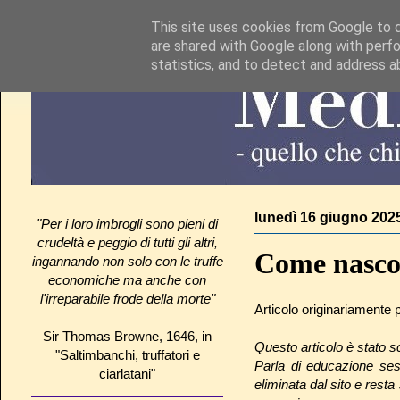
This site uses cookies from Google to de
are shared with Google along with perfo
statistics, and to detect and address a
lunedì 16 giugno 202
"Per i loro imbrogli sono pieni di
crudeltà e peggio di tutti gli altri,
Come nascon
ingannando non solo con le truffe
economiche ma anche con
l'irreparabile frode della morte"
Articolo originariamente 
Sir Thomas Browne, 1646, in
Questo articolo è stato sc
"Saltimbanchi, truffatori e
Parla di educazione ses
ciarlatani"
eliminata dal sito e rest