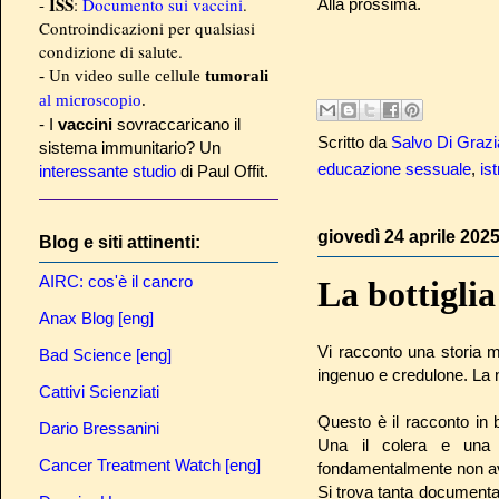
ISS
-
:
Documento sui vaccini
.
Alla prossima.
Controindicazioni per qualsiasi
condizione di salute.
- Un video sulle cellule
tumorali
al microscopio
.
- I
vaccini
sovraccaricano il
Scritto da
Salvo Di Grazi
sistema immunitario? Un
educazione sessuale
,
is
interessante studio
di Paul Offit.
giovedì 24 aprile 202
Blog e siti attinenti:
AIRC: cos'è il cancro
La bottigli
Anax Blog [eng]
Vi racconto una storia m
Bad Science [eng]
ingenuo e credulone. La 
Cattivi Scienziati
Questo è il racconto in 
Dario Bressanini
Una il colera e una l
Cancer Treatment Watch [eng]
fondamentalmente non av
Si trova tanta documenta