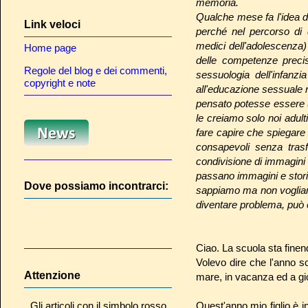
memoria.
Qualche mese fa l'idea d
Link veloci
perché nel percorso di d
medici dell'adolescenza)
Home page
delle competenze prec
Regole del blog e dei commenti,
sessuologia dell'infanzi
copyright e note
all'educazione sessuale ne
pensato potesse essere ut
le creiamo solo noi adult
fare capire che spiegare
consapevoli senza trasf
condivisione di immagini 
passano immagini e storie,
Dove possiamo incontrarci:
sappiamo ma non vogliam
diventare problema, può e
Ciao. La scuola sta finen
Volevo dire che l'anno sc
Attenzione
mare, in vacanza ed a gio
Gli articoli con il simbolo rosso
Quest'anno mio figlio è 