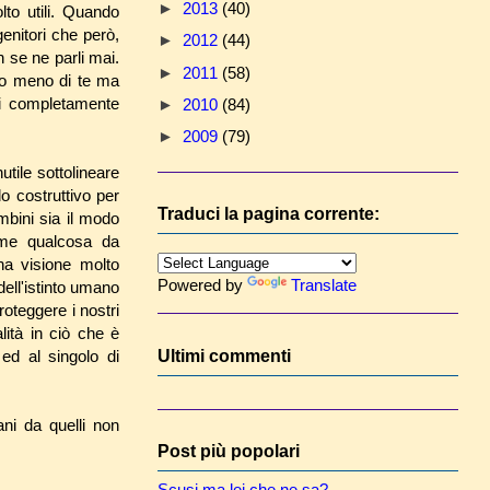
►
2013
(40)
to utili. Quando
genitori che però,
►
2012
(44)
 se ne parli mai.
►
2011
(58)
no meno di te ma
ni completamente
►
2010
(84)
►
2009
(79)
utile sottolineare
o costruttivo per
Traduci la pagina corrente:
mbini sia il modo
ome qualcosa da
na visione molto
Powered by
Translate
dell'istinto umano
proteggere i nostri
lità in ciò che è
Ultimi commenti
ed al singolo di
ani da quelli non
Post più popolari
Scusi ma lei che ne sa?