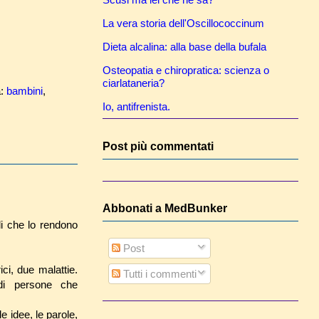
La vera storia dell'Oscillococcinum
Dieta alcalina: alla base della bufala
Osteopatia e chiropratica: scienza o
ciarlataneria?
a:
bambini
,
Io, antifrenista.
Post più commentati
Abbonati a MedBunker
li che lo rendono
Post
ci, due malattie.
Tutti i commenti
 di persone che
 idee, le parole,