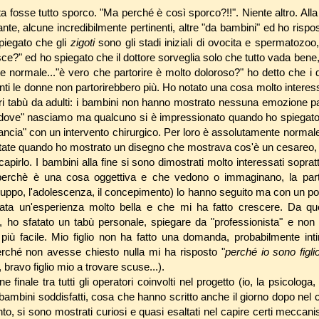
ta fosse tutto sporco. "Ma perché è così sporco?!!". Niente altro. Alla
te, alcune incredibilmente pertinenti, altre "da bambini" ed ho rispos
piegato che gli
zigoti
sono gli stadi iniziali di ovocita e spermatozoo
sce?" ed ho spiegato che il dottore sorveglia solo che tutto vada bene,
normale..."è vero che partorire è molto doloroso?" ho detto che i 
enti le donne non partorirebbero più. Ho notato una cosa molto interes
tri tabù da adulti: i bambini non hanno mostrato nessuna emozione p
dove" nasciamo ma qualcuno si è impressionato quando ho spiegato c
ancia" con un intervento chirurgico. Per loro è assolutamente normale 
otate quando ho mostrato un disegno che mostrava cos'è un cesareo, 
pirlo. I bambini alla fine si sono dimostrati molto interessati soprattu
perchè è una cosa oggettiva e che vedono o immaginano, la parte "
luppo, l'adolescenza, il concepimento) lo hanno seguito ma con un po'
ata un'esperienza molto bella e che mi ha fatto crescere. Da qu
, ho sfatato un tabù personale, spiegare da "professionista" e non
più facile. Mio figlio non ha fatto una domanda, probabilmente int
erché non avesse chiesto nulla mi ha risposto "
perché io sono figli
ì, bravo figlio mio a trovare scuse...).
 finale tra tutti gli operatori coinvolti nel progetto (io, la psicologa,
, bambini soddisfatti, cosa che hanno scritto anche il giorno dopo nel
to, si sono mostrati curiosi e quasi esaltati nel capire certi mecca