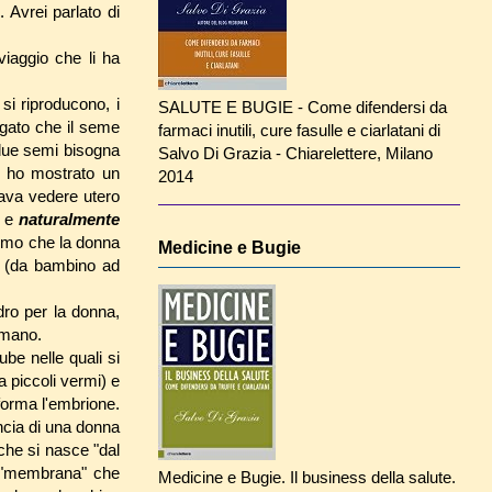
. Avrei parlato di
viaggio che li ha
 si riproducono, i
SALUTE E BUGIE - Come difendersi da
egato che il seme
farmaci inutili, cure fasulle e ciarlatani di
 due semi bisogna
Salvo Di Grazia - Chiarelettere, Milano
o ho mostrato un
2014
iava vedere utero
i e
naturalmente
uomo che la donna
Medicine e Bugie
mo (da bambino ad
dro per la donna,
umano.
be nelle quali si
a piccoli vermi) e
 forma l'embrione.
ancia di una donna
 che si nasce "dal
la "membrana" che
Medicine e Bugie. Il business della salute.