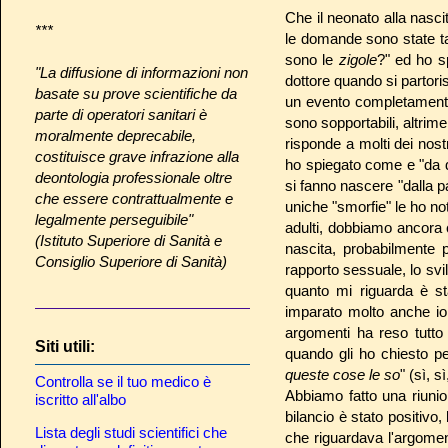
Che il neonato alla nasci
***
le domande sono state tan
sono le
zigole
?" ed ho s
"La diffusione di informazioni non
dottore quando si partori
basate su prove scientifiche da
un evento completamente 
parte di operatori sanitari è
sono sopportabili, altrim
moralmente deprecabile,
risponde a molti dei nos
costituisce grave infrazione alla
ho spiegato come e "da 
deontologia professionale oltre
si fanno nascere "dalla p
che essere contrattualmente e
uniche "smorfie" le ho n
legalmente perseguibile"
adulti, dobbiamo ancora ca
(Istituto Superiore di Sanità e
nascita, probabilmente 
Consiglio Superiore di Sanità)
rapporto sessuale, lo svi
quanto mi riguarda è st
imparato molto anche io
argomenti ha reso tutto 
Siti utili:
quando gli ho chiesto p
queste cose le so
" (sì, s
Controlla se il tuo medico è
Abbiamo fatto una riunione
iscritto all'albo
bilancio è stato positivo
Lista degli studi scientifici che
che riguardava l'argomen