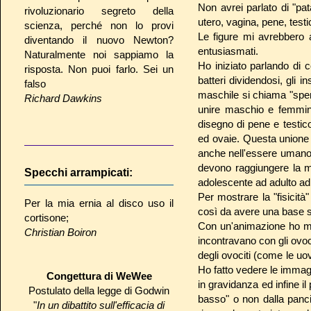
Non avrei parlato di "pata
rivoluzionario segreto della
utero, vagina, pene, testi
scienza, perché non lo provi
Le figure mi avrebbero 
diventando il nuovo Newton?
entusiasmati.
Naturalmente noi sappiamo la
Ho iniziato parlando di co
risposta. Non puoi farlo. Sei un
batteri dividendosi, gli 
falso
maschile si chiama "sper
Richard Dawkins
unire maschio e femmina
disegno di pene e testic
ed ovaie. Questa unione av
anche nell'essere umano. 
devono raggiungere la ma
Specchi arrampicati:
adolescente ad adulto ad
Per mostrare la "fisicit
Per la mia ernia al disco uso il
così da avere una base sc
cortisone;
Con un'animazione ho mos
Christian Boiron
incontravano con gli ovoc
degli ovociti (come le uov
Ho fatto vedere le immagin
Congettura di WeWee
in gravidanza ed infine i
Postulato della legge di Godwin
basso" o non dalla panci
"
In un dibattito sull'efficacia di