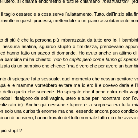
dell'utero, si chiama endometrio e tutti le chiamano "
mestruazioni
" (e
 taglio cesareo e a cosa serve l'allattamento. Tutto, dall'inizio alla f
coinvolte in questi processi, mettendoli su un piano assolutamente no
o di più è che la persona più imbarazzata da tutto
ero io
. I bambin
, nessuna risatina, sguardo stupito o timidezza, prendevano appunt
re ed hanno fatto un sacco di domande. Ho avuto anche un attimo di
a bambina mi ha chiesto: "
non ho capito però come fanno gli sperma
alzata da un bambino che chiede: "ma è vero che per avere un bamb
nto di spiegare l'atto sessuale, quel momento che nessun genitore vo
 papà e le mamme vorrebbero evitare ma io ero lì e dovevo darla e 
ho detto quello che succede. Ho spiegato che il pene entra nella vagi
osi, risalgono da soli vagina, utero e tube per incontrarsi con l'o
alizzato io). Anche qui nessuno stupore e la sorpresa era tutta m
n solo una curiosità enorme ma che, essendo ancora poco condizion
 binari di pensiero, hanno trovato del tutto normale tutto ciò che avevo 
più stupiti?