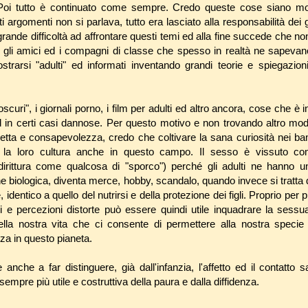
Poi tutto è continuato come sempre. Credo queste cose siano mol
 argomenti non si parlava, tutto era lasciato alla responsabilità dei 
nde difficoltà ad affrontare questi temi ed alla fine succede che non
n gli amici ed i compagni di classe che spesso in realtà ne sapeva
trarsi "adulti" ed informati inventando grandi teorie e spiegazio
scuri", i giornali porno, i film per adulti ed altro ancora, cose che è in
d in certi casi dannose. Per questo motivo e non trovando altro mod
etta e consapevolezza, credo che coltivare la sana curiosità nei ba
e la loro cultura anche in questo campo. Il sesso è vissuto c
irittura come qualcosa di "sporco") perché gli adulti ne hanno u
ne biologica, diventa merce, hobby, scandalo, quando invece si tratta 
 identico a quello del nutrirsi e della protezione dei figli. Proprio per 
ni e percezioni distorte può essere quindi utile inquadrare la sessua
lla nostra vita che ci consente di permettere alla nostra specie 
za in questo pianeta.
anche a far distinguere, già dall'infanzia, l'affetto ed il contatto s
sempre più utile e costruttiva della paura e dalla diffidenza.