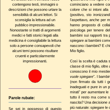
contengono testi, immagini o
cominciano a vedere come
descrizioni che possono urtare la
colore che si intoni alla
sensibilità di alcuni lettori. Si
(positivo, sto ironizza
sconsiglia la lettura ad un
l'aspettavo, anche per 
pubblico impressionabile.
hanno proposto di colla
Nonostante si tratti di argomenti
psicologa per tenere delle
medici e fatti storici legati alla
bambini sui rapporti tra
medicina è consigliabile la lettura
spiegare ai bambini come
solo a persone consapevoli che
nascono i bambini? E ch
alcuni temi possono risultare
Mio figlio.
cruenti e particolarmente
impressionanti.
Così la scelta è caduta 
classe di mio figlio, olt
conoscono il mio mestier
vuole spiegare
". I bambi
(non firmato da tutti i 
inadeguati e pure in un p
mirati" per aumentare le
tutto il resto ma come 
Parole rubate:
nascita? Una decisione an
più naturale: spiegare l
Se sei in possesso di questo