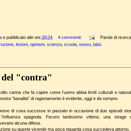
a
e pubblicato alle ore
20:24
4 commenti:
Parole di ricerc
truzione
,
lezioni
,
opinioni
,
scienza
,
scuola
,
sesso
,
tabù
5
a del "contra"
olto carina che fa capire come l'uomo abbia limiti culturali e natura
nostra "banalità" di ragionamento è evidente, oggi e da sempre.
breve di cosa successe in passato in occasione di due episodi stori
'influenza spagnola. Fecero tantissime vittime, una strage
evano alcuna difesa.
zione su queste vicende ma poca riguarda cosa succedeva attorno, le