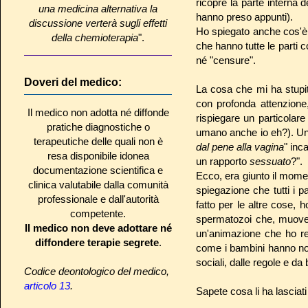
ricopre la parte interna 
una medicina alternativa la
hanno preso appunti).
discussione verterà sugli effetti
Ho spiegato anche cos'è il
della chemioterapia
".
che hanno tutte le parti 
né "censure".
Doveri del medico:
La cosa che mi ha stupit
con profonda attenzione
Il medico non adotta né diffonde
rispiegare un particola
pratiche diagnostiche o
umano anche io eh?). Un
terapeutiche delle quali non è
dal pene alla vagina
" inc
resa disponibile idonea
un rapporto
sessuato
?".
documentazione scientifica e
Ecco, era giunto il mome
clinica valutabile dalla comunità
spiegazione che tutti i
professionale e dall'autorità
fatto per le altre cose, 
competente.
spermatozoi che, muovend
Il medico non deve adottare né
un'animazione che ho re
diffondere terapie segrete
.
come i bambini hanno no
sociali, dalle regole e da
Codice deontologico del medico,
articolo 13
.
Sapete cosa li ha lasciati 