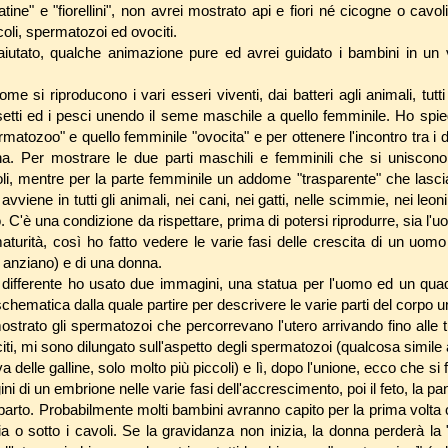
tine" e "fiorellini", non avrei mostrato api e fiori né cicogne o cavoli
coli, spermatozoi ed ovociti.
aiutato, qualche animazione pure ed avrei guidato i bambini in un 
me si riproducono i vari esseri viventi, dai batteri agli animali, tutti
insetti ed i pesci unendo il seme maschile a quello femminile. Ho spi
matozoo" e quello femminile "ovocita" e per ottenere l'incontro tra i
. Per mostrare le due parti maschili e femminili che si uniscon
oli, mentre per la parte femminile un addome "trasparente" che lasc
viene in tutti gli animali, nei cani, nei gatti, nelle scimmie, nei leon
C'è una condizione da rispettare, prima di potersi riprodurre, sia l'
turità, così ho fatto vedere le varie fasi delle crescita di un uo
 anziano) e di una donna.
à" differente ho usato due immagini, una statua per l'uomo ed un qua
hematica dalla quale partire per descrivere le varie parti del corpo 
trato gli spermatozoi che percorrevano l'utero arrivando fino alle tu
iti, mi sono dilungato sull'aspetto degli spermatozoi (qualcosa simile 
a delle galline, solo molto più piccoli) e lì, dopo l'unione, ecco che si
i di un embrione nelle varie fasi dell'accrescimento, poi il feto, la p
l parto. Probabilmente molti bambini avranno capito per la prima volta
a o sotto i cavoli. Se la gravidanza non inizia, la donna perderà 