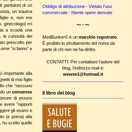
i pantaloni di un
Obbligo di attribuzione - Vietato l'uso
 vista, un trauma
commerciale - Niente opere derivate
figlio e, non me
~·~
, ginecologo) mi
ata a scuola una
o, le curiosità dei
MedBunker© è un
marchio registrato
.
ato prescelto per
È proibito lo sfruttamento del nome da
come "si fanno" e
parte di chi non ne ha diritto.
CONTATTI: Per contattare l'autore del
blog, l'indirizzo mail è:
ì importante alla
wewee1@hotmail.it
netti di mio figlio
llo che "
nessuno
ando un
consenso
Il libro del blog
 timore di essere
e avere "rapporti
ggere gli esami e
o (e prima) alla
, ho scelto quello