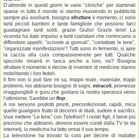
D'altronde in questi giorni le varie "cliniche" per staminali
sparse in tutto il mondo si stanno muovendo in pubblicità
sempre più assillanti, bisogna
sfruttare
il momento, ci sono
tanti piccoli bambini e tante famigliole che possono farci
guadagnare tanti soldi, grazie Giulio! Grazie Iene! La
vicenda ha dato impulso a tanti ciarlatani che cominciano a
diffondere appelli: "scrivete ai giornali", "contattate le Iene",
"organizzate manifestazioni"! Tutti sono in fermento, si apre
la caccia alla cura compassionevole per tutti. Qualche
spicciolo rimarrà in tasca anche a loro, no? Bisogna
sfruttare il momento e decine di inventori di medicine stanno
mobilitando i loro fedeli.
Il film non si può fare mi sa, troppo reale, materiale, troppi
problemi, noi abbiamo bisogno di sogni,
miracoli
, promesse
irraggiungibili e guru che guidano la nostra speranza verso
l'ottimismo. Sarebbe un
flop
.
A noi servono prodotti pronti,
preconfezionati
, rapidi, mica
quelle guarigioni frutto di decenni di studi, sudore e sacrifici.
Vuoi mettere "Le Iene" con
Telethon
? I nostri figli, il bene più
prezioso che abbiamo, devono essere curati dalla TV (e da
internet), la medicina ha fatto ormai il suo tempo.
La televisione ha trovato la cura per decine di malattie