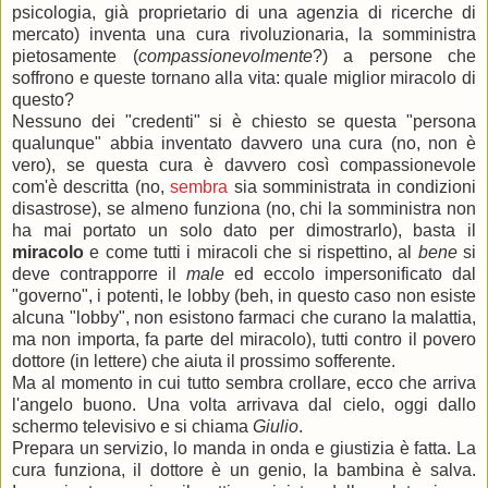
psicologia, già proprietario di una agenzia di ricerche di
mercato) inventa una cura rivoluzionaria, la somministra
pietosamente (
compassionevolmente
?) a persone che
soffrono e queste tornano alla vita: quale miglior miracolo di
questo?
Nessuno dei "credenti" si è chiesto se questa "persona
qualunque" abbia inventato davvero una cura (no, non è
vero), se questa cura è davvero così compassionevole
com'è descritta (no,
sembra
sia somministrata in condizioni
disastrose), se almeno funziona (no, chi la somministra non
ha mai portato un solo dato per dimostrarlo), basta il
miracolo
e come tutti i miracoli che si rispettino, al
bene
si
deve contrapporre il
male
ed eccolo impersonificato dal
"governo", i potenti, le lobby (beh, in questo caso non esiste
alcuna "lobby", non esistono farmaci che curano la malattia,
ma non importa, fa parte del miracolo), tutti contro il povero
dottore (in lettere) che aiuta il prossimo sofferente.
Ma al momento in cui tutto sembra crollare, ecco che arriva
l'angelo buono. Una volta arrivava dal cielo, oggi dallo
schermo televisivo e si chiama
Giulio
.
Prepara un servizio, lo manda in onda e giustizia è fatta. La
cura funziona, il dottore è un genio, la bambina è salva.