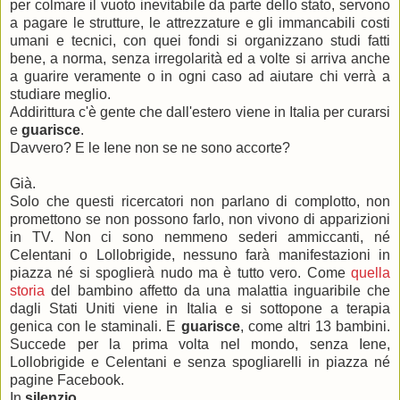
per colmare il vuoto inevitabile da parte dello stato, servono
a pagare le strutture, le attrezzature e gli immancabili costi
umani e tecnici, con quei fondi si organizzano studi fatti
bene, a norma, senza irregolarità ed a volte si arriva anche
a guarire veramente o in ogni caso ad aiutare chi verrà a
studiare meglio.
Addirittura c'è gente che dall'estero viene in Italia per curarsi
e
guarisce
.
Davvero? E le Iene non se ne sono accorte?
Già.
Solo che questi ricercatori non parlano di complotto, non
promettono se non possono farlo, non vivono di apparizioni
in TV. Non ci sono nemmeno sederi ammiccanti, né
Celentani o Lollobrigide, nessuno farà manifestazioni in
piazza né si spoglierà nudo ma è tutto vero. Come
quella
storia
del bambino affetto da una malattia inguaribile che
dagli Stati Uniti viene in Italia e si sottopone a terapia
genica con le staminali. E
guarisce
, come altri 13 bambini.
Succede per la prima volta nel mondo, senza Iene,
Lollobrigide e Celentani e senza spogliarelli in piazza né
pagine Facebook.
In
silenzio
.