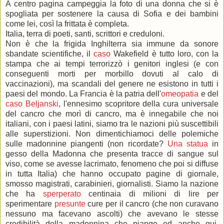
A centro pagina campeggia la foto di una donna che si è
spogliata per sostenere la causa di Sofia e dei bambini
come lei, così la frittata è completa.
Italia, terra di poeti, santi, scrittori e creduloni.
Non è che la frigida Inghilterra sia immune da sonore
sbandate scientifiche, il
caso
Wakefield è tutto loro, con la
stampa che ai tempi terrorizzò i genitori inglesi (e con
conseguenti morti per morbillo dovuti al calo di
vaccinazioni), ma scandali del genere ne esistono in tutti i
paesi del mondo. La Francia è la patria dell'
omeopatia
e del
caso Beljanski
, l'ennesimo scopritore della cura universale
del cancro che morì di cancro, ma è innegabile che noi
italiani, con i paesi latini, siamo tra le nazioni più suscettibili
alle superstizioni. Non dimentichiamoci delle polemiche
sulle madonnine piangenti (non ricordate?
Una statua
in
gesso della Madonna che presenta tracce di sangue sul
viso, come se avesse lacrimato, fenomeno che poi si diffuse
in tutta Italia) che hanno occupato pagine di giornale,
smosso magistrati, carabinieri, giornalisti. Siamo la nazione
che ha
sperperato
centinaia di milioni di lire per
sperimentare
presunte
cure per il cancro (che non curavano
nessuno ma facevano ascolti) che avevano le stesse
credibilità della madonnina che piange ed anche qui,