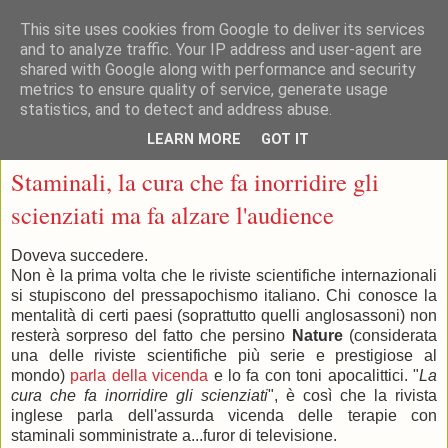
This site uses cookies from Google to deliver its services
and to analyze traffic. Your IP address and user-agent are
shared with Google along with performance and security
metrics to ensure quality of service, generate usage
statistics, and to detect and address abuse.
▼
LEARN MORE
GOT IT
giovedì 28 marzo 2013
Staminali, la cura che fa inorridire gli
scienziati ma fa alzare l'audience
Doveva succedere.
Non è la prima volta che le riviste scientifiche internazionali
si stupiscono del pressapochismo italiano. Chi conosce la
mentalità di certi paesi (soprattutto quelli anglosassoni) non
resterà sorpreso del fatto che persino
Nature
(considerata
una delle riviste scientifiche più serie e prestigiose al
mondo)
parla della vicenda
e lo fa con toni apocalittici. "
La
cura che fa inorridire gli scienziati
", è così che la rivista
inglese parla dell'assurda vicenda delle terapie con
staminali somministrate a...furor di televisione.