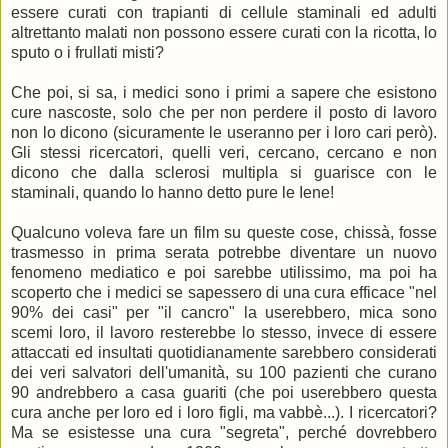
essere curati con trapianti di cellule staminali ed adulti
altrettanto malati non possono essere curati con la ricotta, lo
sputo o i frullati misti?
Che poi, si sa, i medici sono i primi a sapere che esistono
cure nascoste, solo che per non perdere il posto di lavoro
non lo dicono (sicuramente le useranno per i loro cari però).
Gli stessi ricercatori, quelli veri, cercano, cercano e non
dicono che dalla sclerosi multipla si guarisce con le
staminali, quando lo hanno detto pure le Iene!
Qualcuno voleva fare un film su queste cose, chissà, fosse
trasmesso in prima serata potrebbe diventare un nuovo
fenomeno mediatico e poi sarebbe utilissimo, ma poi ha
scoperto che i medici se sapessero di una cura efficace "nel
90% dei casi" per "il cancro" la userebbero, mica sono
scemi loro, il lavoro resterebbe lo stesso, invece di essere
attaccati ed insultati quotidianamente sarebbero considerati
dei veri salvatori dell'umanità, su 100 pazienti che curano
90 andrebbero a casa guariti (che poi userebbero questa
cura anche per loro ed i loro figli, ma vabbè...). I ricercatori?
Ma se esistesse una cura "segreta", perché dovrebbero