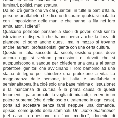
luminari, politici, magistratura.
Da noi c'è gente che va dai guaritori, in tutte le parti d'Italia,
persone analfabete che dicono di curare qualsiasi malattia
con l'imposizione delle mani e che hanno la fila nei loro
ambulatori. I clienti?
Qualcuno potrebbe pensare a stuoli di poveri cristi senza
istruzione o disperati che hanno perso anche la forza di
piangere, ci sono anche questi, ma in mezzo si trovano
anche laureati, professionisti, gente con una certa cultura.
Questo in Italia succede da secoli, esistono paesi dove
ancora oggi si vedono processioni di devoti che si
autopuniscono a sangue per chiedere una grazia al santo
protettore, genitori che avvicinano il loro bambino ad una
statua di legno per chiedere una protezione a vita. La
maggioranza delle persone, in Italia, è analfabeta o
semianalfabeta (ha cioè solo una base minima di istruzione)
e la mancanza di cultura è la prima causa di questi
fenomeni. Il paranormale, la voglia di miracoli, credere in un
potere supremo (che è religioso o ultraterreno in ogni caso),
porta ad accettare senza farsi neppure una domanda,
episodi come quello delle staminali. Un "
uomo qualunque
"
(nel caso in questione un "non medico", docente di