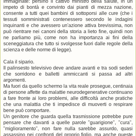
Immaginate: persino il cattivo ministro della salute, in un
impeto di bontà e convinto dai pianti di mezza nazione,
consente a tutti quei bambini di sottoporsi alle cure (che i
tessuti somministrati contenessero secondo le indagini
inquinanti e che avessero un'azione attiva brevissima, non
può rientrare nei canoni della storia a lieto fine, quindi non
ne parliamo più, come non ha importanza ai fini della
sceneggiatura che tutto si svolgesse fuori dalle regole della
scienza e delle norme di legge).
Cala il sipario.
Il palinsesto televisivo deve andare avanti e tra sodi sederi
che sorridono e balletti ammiccanti si passa ad altri
argomenti.
Ma fuori da quello schermo la vita reale prosegue, centinaia
di persone affette da malattie neurodegenerative continuano
a fare fronte ai loro problemi, alle difficoltà anche pratiche
che una malattia che ti impedisce di muoverti o respirare
bene può comportare.
Un genitore che guarda quella trasmissione potrebbe pure
pensare che davanti a quelle parole "guarigione", "cura",
"miglioramento", non fare nulla sarebbe assurdo, quasi
assassino nei confronti del proprio figlio, ma anche queste