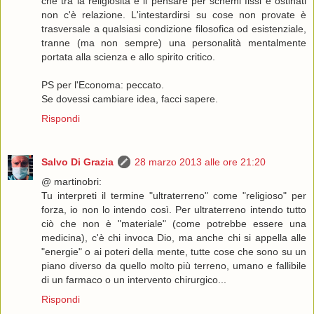
che tra la religiosità e il pensare per schemi fissi e ostinati
non c'è relazione. L'intestardirsi su cose non provate è
trasversale a qualsiasi condizione filosofica od esistenziale,
tranne (ma non sempre) una personalità mentalmente
portata alla scienza e allo spirito critico.
PS per l'Economa: peccato.
Se dovessi cambiare idea, facci sapere.
Rispondi
Salvo Di Grazia
28 marzo 2013 alle ore 21:20
@ martinobri:
Tu interpreti il termine "ultraterreno" come "religioso" per
forza, io non lo intendo così. Per ultraterreno intendo tutto
ciò che non è "materiale" (come potrebbe essere una
medicina), c'è chi invoca Dio, ma anche chi si appella alle
"energie" o ai poteri della mente, tutte cose che sono su un
piano diverso da quello molto più terreno, umano e fallibile
di un farmaco o un intervento chirurgico...
Rispondi