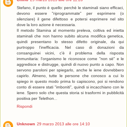
Stefano, il punto è quello: perchè le staminali siano efficaci,
devono essere "riprogrammate" per esprimere (o
silenziare) il gene difettoso e potersi esprimere nel sito
dove la loro azione è necessaria.
Il metodo Stamina al momento preleva, coltiva ed inietta
staminali che non hanno subito alcuna modifica genetica,
quindi presentano lo stesso difetto originale, da qui
purtroppo l'inefficacia. Nel caso di donazioni da
consanguinei vicini, c'è il problema della risposta
immunitaria: l'organismo le riconosce come "non sè" e le
aggredisce e distrugge, quindi di nuovo punto a capo. Non
servono paroloni per spiegarlo, anche le iene dovrebbero
capirlo. Almeno, tutte le persone che conosco a cui lo
spiego in questo modo prima lo capiscono, poi si rendono
conto di essere stati "imboniti", quindi si incacchiano con le
iene. Spero solo che questa storia si trasformi in pubblicità
positiva per Telethon...
Rispondi
Unknown
29 marzo 2013 alle ore 14:10