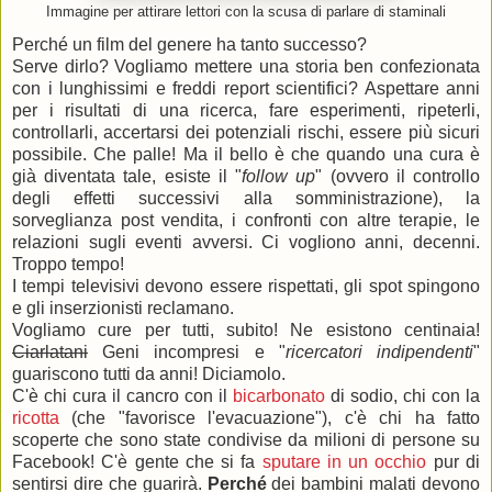
Immagine per attirare lettori con la scusa di parlare di staminali
Perché un film del genere ha tanto successo?
Serve dirlo? Vogliamo mettere una storia ben confezionata
con i lunghissimi e freddi report scientifici? Aspettare anni
per i risultati di una ricerca, fare esperimenti, ripeterli,
controllarli, accertarsi dei potenziali rischi, essere più sicuri
possibile. Che palle! Ma il bello è che quando una cura è
già diventata tale, esiste il "
follow up
" (ovvero il controllo
degli effetti successivi alla somministrazione), la
sorveglianza post vendita, i confronti con altre terapie, le
relazioni sugli eventi avversi. Ci vogliono anni, decenni.
Troppo tempo!
I tempi televisivi devono essere rispettati, gli spot spingono
e gli inserzionisti reclamano.
Vogliamo cure per tutti, subito! Ne esistono centinaia!
Ciarlatani
Geni incompresi e "
ricercatori indipendenti
"
guariscono tutti da anni! Diciamolo.
C'è chi cura il cancro con il
bicarbonato
di sodio, chi con la
ricotta
(che "favorisce l'evacuazione"), c'è chi ha fatto
scoperte che sono state condivise da milioni di persone su
Facebook! C'è gente che si fa
sputare in un occhio
pur di
sentirsi dire che guarirà.
Perché
dei bambini malati devono