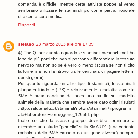
domanda è difficile, mentre certe attiviste poppe al vento
sembrano utilizzare le staminali più come pietra filosofale
che come cura medica.
Rispondi
stefano
28 marzo 2013 alle ore 17:39
@ The Q. per quanto riguarda le staminali mesenchimali ho
letto da più parti che non si possono differenziare in tessuto
nervoso ma non so se è vero o meno (scusa se non ti cito
la fonte ma non la ritrovo tra le centinaia di pagine lette in
questi giorni).
Per quanto riguarda un altro tipo di staminali, le staminali
pluripotenti indotte (IPS) e relativamente a malattie come la
SMA è stato concluso da poco uno studio sul modello
animale della malattia che sembra avere dato ottimi risultati
:http://salute.aduc.it/staminali/notizia/staminali+riprogramm
ate+laboratorio+correggono_126681.php
Inolte so che lo stesso gruppo dovrebbe terminare a
dicembre uno studio "gemello" sulla SMARD1 (una variante
rarissima della SMA causata da un gene diverso) sempre