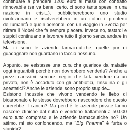
continuare a prendere 1200 euro al mese con contratto
rinnovabile (se va bene, certo, ci sono tante spese in una
nazione in crisi...), pubblicherebbero uno studio
rivoluzionario e risolverebbero in un colpo i problemi
dell'umanità e quelli personali con un viaggio in Svezia per
ritirare il Nobel che fa sempre piacere. Invece no, testardi e
stupidi continuano a lavorare tutto il giorno senza andare in
televisione.
Ma ci sono le aziende farmaceutiche, quelle pur di
guadagnare non guardano in faccia nessuno.
Appunto, se esistesse una cura che guarisce da malattie
oggi inguaribili perché non dovrebbero venderla? Anche a
prezzi carissimi, sempre meglio che farla vendere da un
privato, non è accaduto con gli antibiotici, l'insulina e gli
anestetici? Anche le aziende, sono proprio stupide...
Esistono industrie che vivono vendendo le flebo di
bicarbonato e le stesse dovrebbero nascondere che questo
curerebbe il cancro? Ma perché le aziende private fanno
nascere cliniche dal nulla e vendono trattamenti a 50.000
euro tutto compreso e le aziende farmaceutiche no? Un
attimo, mi sto confondendo, ma "
Big Pharma
" è furba o
stupida?