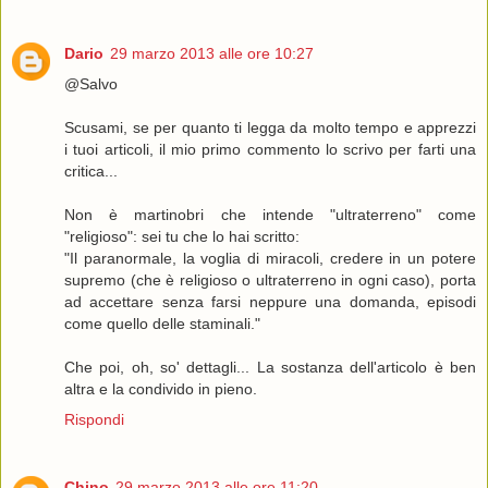
Dario
29 marzo 2013 alle ore 10:27
@Salvo
Scusami, se per quanto ti legga da molto tempo e apprezzi
i tuoi articoli, il mio primo commento lo scrivo per farti una
critica...
Non è martinobri che intende "ultraterreno" come
"religioso": sei tu che lo hai scritto:
"Il paranormale, la voglia di miracoli, credere in un potere
supremo (che è religioso o ultraterreno in ogni caso), porta
ad accettare senza farsi neppure una domanda, episodi
come quello delle staminali."
Che poi, oh, so' dettagli... La sostanza dell'articolo è ben
altra e la condivido in pieno.
Rispondi
Chino
29 marzo 2013 alle ore 11:20