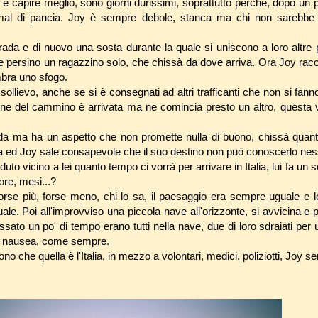
e e capire meglio, sono giorni durissimi, soprattutto perché, dopo un 
mal di pancia. Joy è sempre debole, stanca ma chi non sarebbe 
da e di nuovo una sosta durante la quale si uniscono a loro altre 
e persino un ragazzino solo, che chissà da dove arriva. Ora Joy rac
embra uno sfogo.
sollievo, anche se si è consegnati ad altri trafficanti che non si fann
 fine del cammino è arrivata ma ne comincia presto un altro, questa vo
nda ma ha un aspetto che non promette nulla di buono, chissà quant
ta ed Joy sale consapevole che il suo destino non può conoscerlo ne
to vicino a lei quanto tempo ci vorrà per arrivare in Italia, lui fa un
 ore, mesi...?
forse più, forse meno, chi lo sa, il paesaggio era sempre uguale e
le. Poi all'improvviso una piccola nave all'orizzonte, si avvicina e po
sato un po' di tempo erano tutti nella nave, due di loro sdraiati per u
 e nausea, come sempre.
cono che quella è l'Italia, in mezzo a volontari, medici, poliziotti, Joy s