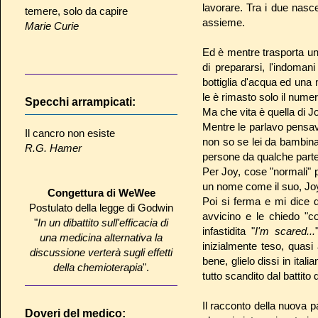
lavorare. Tra i due nasc
temere, solo da capire
assieme.
Marie Curie
Ed è mentre trasporta un
di prepararsi, l'indoma
bottiglia d'acqua ed una 
le è rimasto solo il numer
Specchi arrampicati:
Ma che vita è quella di J
Mentre le parlavo pensa
Il cancro non esiste
non so se lei da bambin
R.G. Hamer
persone da qualche parte
Per Joy, cose "normali" p
un nome come il suo, Jo
Congettura di WeWee
Poi si ferma e mi dice 
Postulato della legge di Godwin
avvicino e le chiedo "c
"
In un dibattito sull'efficacia di
infastidita "
I'm scared...
una medicina alternativa la
inizialmente teso, quasi 
discussione verterà sugli effetti
bene, glielo dissi in ita
della chemioterapia
".
tutto scandito dal battito 
Il racconto della nuova 
Doveri del medico: