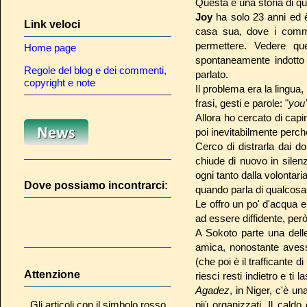
Questa è una storia di qu
Joy
ha solo 23 anni ed è
Link veloci
casa sua, dove i comm
permettere. Vedere qu
Home page
spontaneamente indotto 
Regole del blog e dei commenti,
parlato.
copyright e note
Il problema era la lingu
frasi, gesti e parole: "
you
Allora ho cercato di capir
poi inevitabilmente perch
Cerco di distrarla dai do
chiude di nuovo in silenz
ogni tanto dalla volontari
Dove possiamo incontrarci:
quando parla di qualcosa
Le offro un po' d'acqua e
ad essere diffidente, per
A Sokoto parte una delle
amica, nonostante aves
(che poi è il trafficante 
Attenzione
riesci resti indietro e ti
Agadez
, in Niger, c'è un
Gli articoli con il simbolo rosso
più organizzati. Il cald