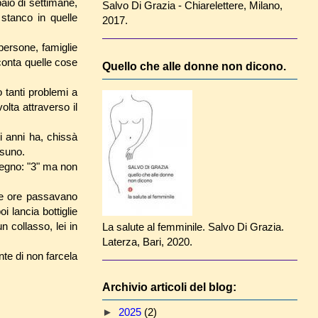
paio di settimane,
Salvo Di Grazia - Chiarelettere, Milano,
stanco in quelle
2017.
persone, famiglie
conta quelle cose
Quello che alle donne non dicono.
o tanti problemi a
lta attraverso il
i anni ha, chissà
ssuno.
 segno: "3" ma non
 le ore passavano
i lancia bottiglie
n collasso, lei in
La salute al femminile. Salvo Di Grazia.
Laterza, Bari, 2020.
ente di non farcela
Archivio articoli del blog:
►
2025
(2)