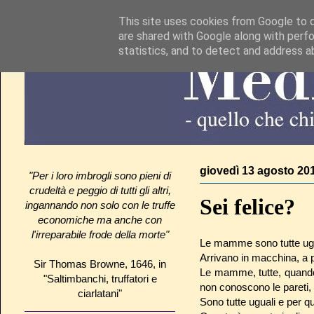
This site uses cookies from Google to de
are shared with Google along with perfo
statistics, and to detect and address a
giovedì 13 agosto 20
"Per i loro imbrogli sono pieni di
crudeltà e peggio di tutti gli altri,
Sei felice?
ingannando non solo con le truffe
economiche ma anche con
l'irreparabile frode della morte"
Le mamme sono tutte ugu
Arrivano in macchina, a p
Sir Thomas Browne, 1646, in
Le mamme, tutte, quando
"Saltimbanchi, truffatori e
non conoscono le pareti, i
ciarlatani"
Sono tutte uguali e per 