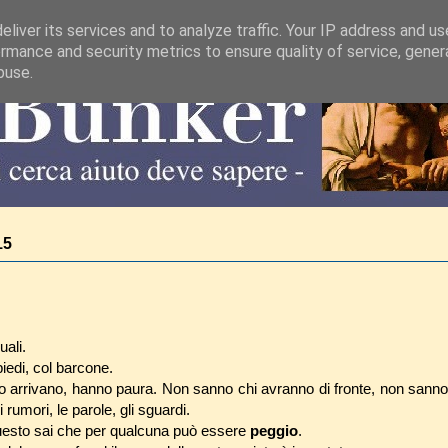
liver its services and to analyze traffic. Your IP address and u
rmance and security metrics to ensure quality of service, gene
buse.
15
ali.
iedi, col barcone.
 arrivano, hanno paura. Non sanno chi avranno di fronte, non sanno
 rumori, le parole, gli sguardi.
questo sai che per qualcuna può essere
peggio
.