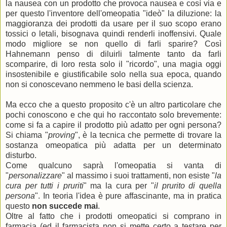
la nausea con un prodotto che provoca nausea e così via e
per questo l'inventore dell'omeopatia "ideò" la diluzione: la
maggioranza dei prodotti da usare per il suo scopo erano
tossici o letali, bisognava quindi renderli inoffensivi. Quale
modo migliore se non quello di farli sparire? Così
Hahnemann penso di diluirli talmente tanto da farli
scomparire, di loro resta solo il "ricordo", una magia oggi
insostenibile e giustificabile solo nella sua epoca, quando
non si conoscevano nemmeno le basi della scienza.
Ma ecco che a questo proposito c'è un altro particolare che
pochi conoscono e che qui ho raccontato solo brevemente:
come si fa a capire il prodotto più adatto per ogni persona?
Si chiama "
proving
", è la tecnica che permette di trovare la
sostanza omeopatica più adatta per un determinato
disturbo.
Come qualcuno saprà l'omeopatia si vanta di
"
personalizzare
" al massimo i suoi trattamenti, non esiste "
la
cura per tutti i pruriti
" ma la cura per "
il prurito di quella
persona
". In teoria l'idea è pure affascinante, ma in pratica
questo
non succede mai
.
Oltre al fatto che i prodotti omeopatici si comprano in
farmacia (ed il farmacista non si mette certo a testare per