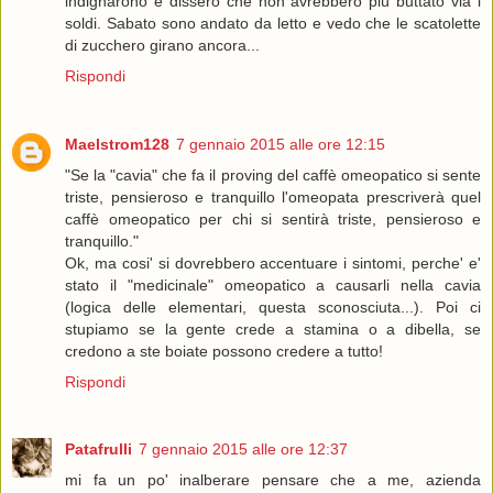
indignarono e dissero che non avrebbero più buttato via i
soldi. Sabato sono andato da letto e vedo che le scatolette
di zucchero girano ancora...
Rispondi
Maelstrom128
7 gennaio 2015 alle ore 12:15
"Se la "cavia" che fa il proving del caffè omeopatico si sente
triste, pensieroso e tranquillo l'omeopata prescriverà quel
caffè omeopatico per chi si sentirà triste, pensieroso e
tranquillo."
Ok, ma cosi' si dovrebbero accentuare i sintomi, perche' e'
stato il "medicinale" omeopatico a causarli nella cavia
(logica delle elementari, questa sconosciuta...). Poi ci
stupiamo se la gente crede a stamina o a dibella, se
credono a ste boiate possono credere a tutto!
Rispondi
Patafrulli
7 gennaio 2015 alle ore 12:37
mi fa un po' inalberare pensare che a me, azienda