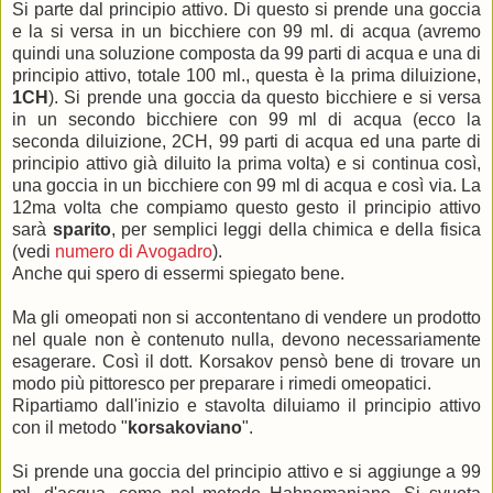
Si parte dal principio attivo. Di questo si prende una goccia
e la si versa in un bicchiere con 99 ml. di acqua (avremo
quindi una soluzione composta da 99 parti di acqua e una di
principio attivo, totale 100 ml., questa è la prima diluizione,
1CH
). Si prende una goccia da questo bicchiere e si versa
in un secondo bicchiere con 99 ml di acqua (ecco la
seconda diluizione, 2CH, 99 parti di acqua ed una parte di
principio attivo già diluito la prima volta) e si continua così,
una goccia in un bicchiere con 99 ml di acqua e così via. La
12ma volta che compiamo questo gesto il principio attivo
sarà
sparito
, per semplici leggi della chimica e della fisica
(vedi
numero di Avogadro
).
Anche qui spero di essermi spiegato bene.
Ma gli omeopati non si accontentano di vendere un prodotto
nel quale non è contenuto nulla, devono necessariamente
esagerare. Così il dott. Korsakov pensò bene di trovare un
modo più pittoresco per preparare i rimedi omeopatici.
Ripartiamo dall'inizio e stavolta diluiamo il principio attivo
con il metodo "
korsakoviano
".
Si prende una goccia del principio attivo e si aggiunge a 99