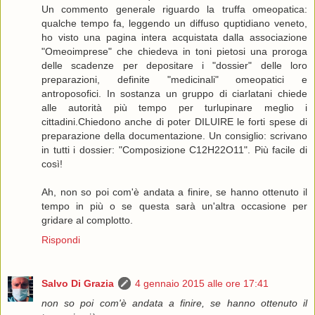
Un commento generale riguardo la truffa omeopatica:
qualche tempo fa, leggendo un diffuso quptidiano veneto,
ho visto una pagina intera acquistata dalla associazione
"Omeoimprese" che chiedeva in toni pietosi una proroga
delle scadenze per depositare i "dossier" delle loro
preparazioni, definite "medicinali" omeopatici e
antroposofici. In sostanza un gruppo di ciarlatani chiede
alle autorità più tempo per turlupinare meglio i
cittadini.Chiedono anche di poter DILUIRE le forti spese di
preparazione della documentazione. Un consiglio: scrivano
in tutti i dossier: "Composizione C12H22O11". Più facile di
così!
Ah, non so poi com'è andata a finire, se hanno ottenuto il
tempo in più o se questa sarà un'altra occasione per
gridare al complotto.
Rispondi
Salvo Di Grazia
4 gennaio 2015 alle ore 17:41
non so poi com'è andata a finire, se hanno ottenuto il