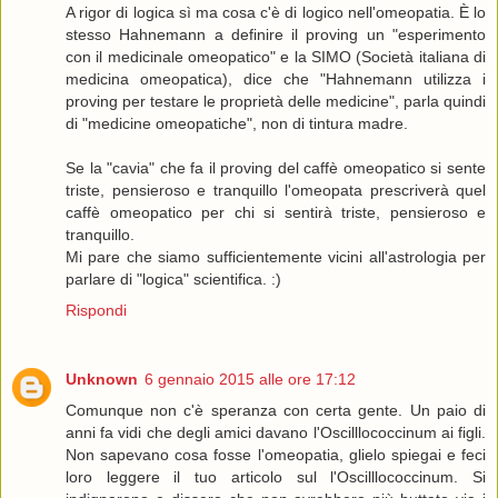
A rigor di logica sì ma cosa c'è di logico nell'omeopatia. È lo
stesso Hahnemann a definire il proving un "esperimento
con il medicinale omeopatico" e la SIMO (Società italiana di
medicina omeopatica), dice che "Hahnemann utilizza i
proving per testare le proprietà delle medicine", parla quindi
di "medicine omeopatiche", non di tintura madre.
Se la "cavia" che fa il proving del caffè omeopatico si sente
triste, pensieroso e tranquillo l'omeopata prescriverà quel
caffè omeopatico per chi si sentirà triste, pensieroso e
tranquillo.
Mi pare che siamo sufficientemente vicini all'astrologia per
parlare di "logica" scientifica. :)
Rispondi
Unknown
6 gennaio 2015 alle ore 17:12
Comunque non c'è speranza con certa gente. Un paio di
anni fa vidi che degli amici davano l'Oscilllococcinum ai figli.
Non sapevano cosa fosse l'omeopatia, glielo spiegai e feci
loro leggere il tuo articolo sul l'Oscilllococcinum. Si