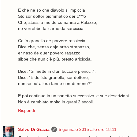
E che ne so che diavolo s’ impiccia
Sto sor dottor piommatico der c***o
Che, stassi a me de comannà a Palazzo,
ne vorrebbe fa’ carne da sarciccia.
Co ‘n granello de porvere rossiccia
Dice che, senza daje artro strapazzo,
er naso de quer povero ragazzo,
sibbè che nun c’è più, presto ariciccia.
Dice: “Si mette in d’un buccale pieno…”.
Dico: “E de ‘sto granello, sor dottore,
nun se po’ allora fanne con-di-meno?”.
…
E poi continua in un sonetto successivo le sue descrizioni.
Non è cambiato molto in quasi 2 secoli.
Rispondi
Salvo Di Grazia
5 gennaio 2015 alle ore 18:11