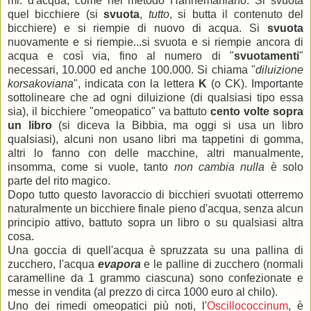
ml. d'acqua, come nel metodo Hahnemaniano. Si svuota
quel bicchiere (si
svuota
,
tutto
, si butta il contenuto del
bicchiere) e si riempie di nuovo di acqua. Si
svuota
nuovamente e si riempie...si svuota e si riempie ancora di
acqua e così via, fino al numero di "
svuotamenti
"
necessari, 10.000 ed anche 100.000. Si chiama "
diluizione
korsakoviana
", indicata con la lettera
K
(o CK). Importante
sottolineare che ad ogni diluizione (di qualsiasi tipo essa
sia), il bicchiere "omeopatico" va battuto
cento volte sopra
un libro
(si diceva la Bibbia, ma oggi si usa un libro
qualsiasi), alcuni non usano libri ma tappetini di gomma,
altri lo fanno con delle macchine, altri manualmente,
insomma, come si vuole, tanto
non cambia nulla
è solo
parte del rito magico.
Dopo tutto questo lavoraccio di bicchieri svuotati otterremo
naturalmente un bicchiere finale pieno d'acqua, senza alcun
principio attivo, battuto sopra un libro o su qualsiasi altra
cosa.
Una goccia di quell'acqua è spruzzata su una pallina di
zucchero, l'acqua
evapora
e le palline di zucchero (normali
caramelline da 1 grammo ciascuna) sono confezionate e
messe in vendita (al prezzo di circa 1000 euro al chilo).
Uno dei rimedi omeopatici più noti, l'
Oscillococcinum
, è