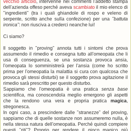
vecchio articolo
, intervenne nei commenti l'addetto stampa
dell'azienda offeso perché aveva
scambiato
il mio elenco di
"ingredienti" (tra i quali ghiandole di rospo e veleno di
serpente, scritto anche sulla confezione) per una
"battuta
ironica"
: non riusciva a crederci neanche lui!
Ci siamo?
Il soggetto in "proving" annota tutti i sintomi che prova
assumendo il rimedio e consegna tutto all'omeopata che li
usa di conseguenza, se una sostanza provoca ansia,
l'omeopata lo somministrerà per l'ansia (come ho scritto
prima per l'omeopatia la malattia si cura con qualcosa che
provoca gli stessi disturbi) se il soggetto prova agitazione il
rimedio sarà prescritto per questo disturbo.
Sappiamo che l'omeopatia è una pratica
senza base
scientifica
, ma conoscendola meglio emergono gli aspetti
che la rendono una vera e propria pratica
magica
,
stregonesca.
In ogni caso, a prescindere dalle "stranezze" del proving,
sappiamo che di quelle sostanze non assumeremo nulla, è
nella stessa natura dell'omeopatia. Perché quindi compiere
questi "riti"? Proprio per rendere il gioco magico più