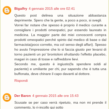
Bigalfry
4 gennaio 2015 alle ore 02:41
Questo post delinea una situazione abbastanza
deprimente. Spero che la gente, a poco a poco, si svegli.
Vorrei far notare che spesso è proprio il medico curante a
consigliare i prodotti omeopatici, pur essendo laureato in
medicina. La maggior parte dei miei conoscenti compra
prodotti omeopatici perché spinto dal medico di base o dal
farmacista(poco corretto, ma col senso degli affari). Spesso
ho avuto l'impressione che lo si faccia giusto per levarsi di
torno pazienti un po' brontoloni sfruttando l'effetto placebo,
magari in caso di tosse e raffreddore lievi.
Secondo me, questo è ingiusto(fa spendere soldi al
paziente) e umiliante per chi, pur sapendo che è tutta una
buffonata, deve chinare il capo davanti al dottore.
Rispondi
Der Baron
4 gennaio 2015 alle ore 15:43
Scusate se per caso verrà ripetuto, ma non mi prende il
commento, lo ri-incollo qui sotto