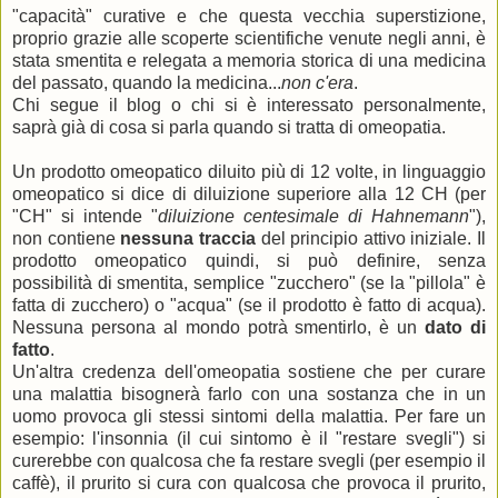
"capacità" curative e che questa vecchia superstizione,
proprio grazie alle scoperte scientifiche venute negli anni, è
stata smentita e relegata a memoria storica di una medicina
del passato, quando la medicina...
non c'era
.
Chi segue il blog o chi si è interessato personalmente,
saprà già di cosa si parla quando si tratta di omeopatia.
Un prodotto omeopatico diluito più di 12 volte, in linguaggio
omeopatico si dice di diluizione superiore alla 12 CH (per
"CH" si intende "
diluizione centesimale di Hahnemann
"),
non contiene
nessuna traccia
del principio attivo iniziale. Il
prodotto omeopatico quindi, si può definire, senza
possibilità di smentita, semplice "zucchero" (se la "pillola" è
fatta di zucchero) o "acqua" (se il prodotto è fatto di acqua).
Nessuna persona al mondo potrà smentirlo, è un
dato di
fatto
.
Un'altra credenza dell'omeopatia sostiene che per curare
una malattia bisognerà farlo con una sostanza che in un
uomo provoca gli stessi sintomi della malattia. Per fare un
esempio: l'insonnia (il cui sintomo è il "restare svegli") si
curerebbe con qualcosa che fa restare svegli (per esempio il
caffè), il prurito si cura con qualcosa che provoca il prurito,