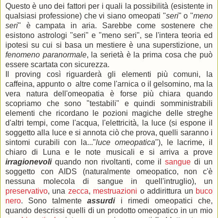
Questo è uno dei fattori per i quali la possibilità (esistente in
qualsiasi professione) che vi siano omeopati "
seri
" o "
meno
seri
" è campata in aria. Sarebbe come sostenere che
esistono astrologi "seri" e "meno seri", se l'intera teoria ed
ipotesi su cui si basa un mestiere è una superstizione, un
fenomeno paranormale
, la serietà è la prima cosa che può
essere scartata con sicurezza.
Il proving così riguarderà gli elementi più comuni, la
caffeina, appunto o altre come l'arnica o il gelsomino, ma la
vera natura dell'omeopatia è forse più chiara quando
scopriamo che sono "testabili" e quindi somministrabili
elementi che ricordano le pozioni magiche delle streghe
d'altri tempi, come l'acqua, l'elettricità, la luce (si espone il
soggetto alla luce e si annota ciò che prova, quelli saranno i
sintomi curabili con la..."
luce omeopatica
"), le lacrime, il
chiaro di Luna e le note musicali e si arriva a prove
irragionevoli
quando non rivoltanti, come il
sangue
di un
soggetto con AIDS (naturalmente omeopatico, non c'è
nessuna molecola di sangue in quell'intruglio), un
preservativo
, una
zecca
,
mestruazioni
o addirittura un
buco
nero
. Sono talmente
assurdi
i rimedi omeopatici che,
quando descrissi quelli di un prodotto omeopatico in un mio