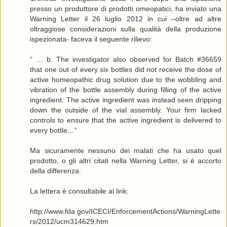
presso un produttore di prodotti omeopatici, ha inviato una
Warning Letter il 26 luglio 2012 in cui –oltre ad altre
oltraggiose considerazioni sulla qualità della produzione
ispezionata- faceva il seguente rilievo:
“ … b. The investigator also observed for Batch #36659
that one out of every six bottles did not receive the dose of
active homeopathic drug solution due to the wobbling and
vibration of the bottle assembly during filling of the active
ingredient. The active ingredient was instead seen dripping
down the outside of the vial assembly. Your firm lacked
controls to ensure that the active ingredient is delivered to
every bottle…”
Ma sicuramente nessuno dei malati che ha usato quel
prodotto, o gli altri citati nella Warning Letter, si è accorto
della differenza.
La lettera è consultabile al link:
http://www.fda.gov/ICECI/EnforcementActions/WarningLette
rs/2012/ucm314629.htm