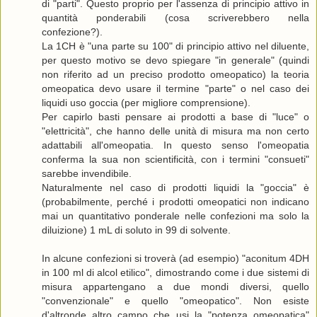
di "parti". Questo proprio per l'assenza di principio attivo in
quantità ponderabili (cosa scriverebbero nella
confezione?).
La 1CH è "una parte su 100" di principio attivo nel diluente,
per questo motivo se devo spiegare "in generale" (quindi
non riferito ad un preciso prodotto omeopatico) la teoria
omeopatica devo usare il termine "parte" o nel caso dei
liquidi uso goccia (per migliore comprensione).
Per capirlo basti pensare ai prodotti a base di "luce" o
"elettricità", che hanno delle unità di misura ma non certo
adattabili all'omeopatia. In questo senso l'omeopatia
conferma la sua non scientificità, con i termini "consueti"
sarebbe invendibile.
Naturalmente nel caso di prodotti liquidi la "goccia" è
(probabilmente, perché i prodotti omeopatici non indicano
mai un quantitativo ponderale nelle confezioni ma solo la
diluizione) 1 mL di soluto in 99 di solvente.
In alcune confezioni si troverà (ad esempio) "aconitum 4DH
in 100 ml di alcol etilico", dimostrando come i due sistemi di
misura appartengano a due mondi diversi, quello
"convenzionale" e quello "omeopatico". Non esiste
d'altronde altro campo che usi la "potenza omeopatica"