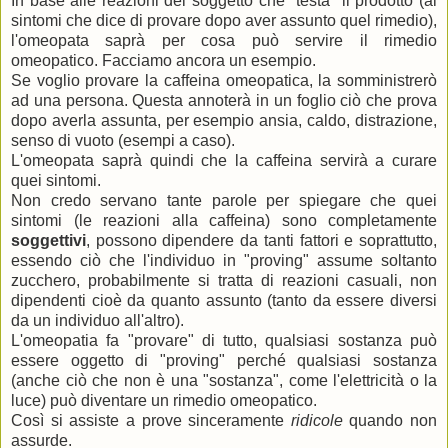
In base alle reazioni del soggetto che "testa" il prodotto (ai
sintomi che dice di provare dopo aver assunto quel rimedio),
l'omeopata saprà per cosa può servire il rimedio
omeopatico. Facciamo ancora un esempio.
Se voglio provare la caffeina omeopatica, la somministrerò
ad una persona. Questa annoterà in un foglio ciò che prova
dopo averla assunta, per esempio ansia, caldo, distrazione,
senso di vuoto (esempi a caso).
L'omeopata saprà quindi che la caffeina servirà a curare
quei sintomi.
Non credo servano tante parole per spiegare che quei
sintomi (le reazioni alla caffeina) sono completamente
soggettivi
, possono dipendere da tanti fattori e soprattutto,
essendo ciò che l'individuo in "proving" assume soltanto
zucchero, probabilmente si tratta di reazioni casuali, non
dipendenti cioè da quanto assunto (tanto da essere diversi
da un individuo all'altro).
L'omeopatia fa "provare" di tutto, qualsiasi sostanza può
essere oggetto di "proving" perché qualsiasi sostanza
(anche ciò che non è una "sostanza", come l'elettricità o la
luce) può diventare un rimedio omeopatico.
Così si assiste a prove sinceramente
ridicole
quando non
assurde.