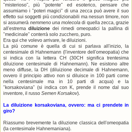
"misterioso", più "potente" ed esoterico, pensare che
assumiamo i "poteri magici" di una zecca può avere il suo
effetto sui soggetti più condizionabili ma nessun timore, non
si assumerà
nemmeno una molecola
di quella zecca, grazie
all'estrema
diluizione
dei rimedi omeopatici la pallina di
"medicinale" conterrà solo zucchero, puro.
Era qui che volevo arrivare, le diluizioni.
La più comune è quella di cui si parlava all'inizio, la
centesimale di Hahnemann (l'inventore dell'omeopatia) che
si indica con la lettera CH (30CH significa trentesima
diluizione centesimale di Hahnemann). Ne esistono altre
meno diffuse, la DH (diluizione decimale di Hahnemann,
ovvero il principio attivo non si diluisce in 100 parti come
nella centesimale ma in 10 parti di acqua) e la
"korsakoviana" (si indica con K, prende il nome dal suo
inventore, il russo
Semen Korsakov
).
La diluizione korsakoviana, ovvero: ma ci prendete in
giro?
Riassumo brevemente la diluzione classica dell'omeopatia
(la centesimale Hahnemaniana).