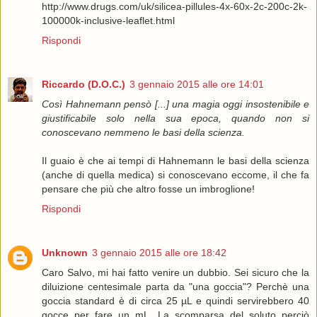
http://www.drugs.com/uk/silicea-pillules-4x-60x-2c-200c-2k-
100000k-inclusive-leaflet.html
Rispondi
Riccardo (D.O.C.)
3 gennaio 2015 alle ore 14:01
Così Hahnemann pensò [...] una magia oggi insostenibile e
giustificabile solo nella sua epoca, quando non si
conoscevano nemmeno le basi della scienza.
Il guaio è che ai tempi di Hahnemann le basi della scienza
(anche di quella medica) si conoscevano eccome, il che fa
pensare che più che altro fosse un imbroglione!
Rispondi
Unknown
3 gennaio 2015 alle ore 18:42
Caro Salvo, mi hai fatto venire un dubbio. Sei sicuro che la
diluizione centesimale parta da "una goccia"? Perchè una
goccia standard è di circa 25 µL e quindi servirebbero 40
gocce per fare un mL. La scomparsa del soluto perciò