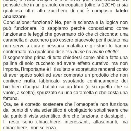
pensate che in un granulo omeopatico (oltre la 12CH) ci sia
qualcosa oltre allo zucchero di cui è composto
fatelo
analizzare
.
Conclusione: funziona?
No
, per la scienza e la logica non
può funzionare, lo sappiamo perché conosciamo come
funzionano le leggi che governano ciò che ci circonda: una
caramella di zucchero può essere piacevole per il palato ma
non serve a curare nessuna malattia e gli studi lo hanno
confermato ma qualcuno dice "
su di me ha avuto effetto
".
Bisognerebbe prima di tutto chiedersi come abbia fatto una
pallina di solo zucchero ad avere effetto curativo, ma non
importa, l'importante è il risultato e soprattutto rendersi conto
di aver speso soldi ed aver comprato un prodotto che non
contiene
nulla
, fabbricato svuotando continuamente dei
bicchieri d'acqua, battuto su un libro (o su quello che si
vuole, a scelta), spruzzato su una caramella e che costa una
fortuna.
Ora, se è corretto sostenere che l'omeopatia non funziona
dal punto di vista scientifico è obbligatorio sottolineare che
dal punto di vista scientifico, dire che funziona, è da stupidi.
Il resto sono chiacchiere, interessanti, affascinanti, ma
chiacchiere, non scienza.