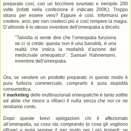
preparato così, con un bicchiere svuotato e riempito 200
volte (infatti nella confezione è indicato 200K). Troppo
strano per essere vero? Eppure è così. Informarsi per
credere, anzi, per non crederci più e così rompere la magia.
D'altronde è lo stesso inventore dell'omeopatia a dircelo:
"Talvolta si sente dire che l’omeopatia funziona
se ci si crede: questa non è una banalità, è una
realtà che indica la modalità d’azione del
medicinale omeopatico". Samuel Hahnemann,
inventore dell'omeopatia.
Ora, se vendere un prodotto preparato in questo modo è
pura furbizia commerciale, comprarlo è pura stupidità
consumistica.
Il
marketing
delle multinazionali omeopatiche è tanto sottile
ed abile che riesce a rifilarci il nulla senza che noi ce ne
rendiamo conto.
Dopo queste brevi spiegazioni chi è affezionato
all'omeopatia, sa cosa sta comprando (e cosa gli vogliono
rifilare) e resta sempre il mio invito per i più testardi: se