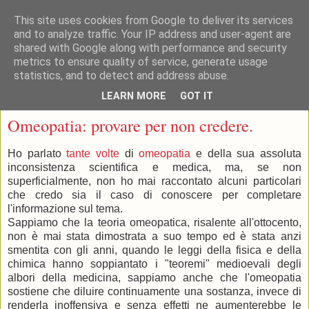
This site uses cookies from Google to deliver its services
and to analyze traffic. Your IP address and user-agent are
shared with Google along with performance and security
metrics to ensure quality of service, generate usage
statistics, and to detect and address abuse.
▼
LEARN MORE
GOT IT
sabato 3 gennaio 2015
Omeopatia: provare per non credere.
Ho parlato
tante volte
di
omeopatia
e della sua assoluta
inconsistenza scientifica e medica, ma, se non
superficialmente, non ho mai raccontato alcuni particolari
che credo sia il caso di conoscere per completare
l'informazione sul tema.
Sappiamo che la teoria omeopatica, risalente all'ottocento,
non è mai stata dimostrata a suo tempo ed è stata anzi
smentita con gli anni, quando le leggi della fisica e della
chimica hanno soppiantato i "teoremi" medioevali degli
albori della medicina, sappiamo anche che l'omeopatia
sostiene che diluire continuamente una sostanza, invece di
renderla inoffensiva e senza effetti ne aumenterebbe le