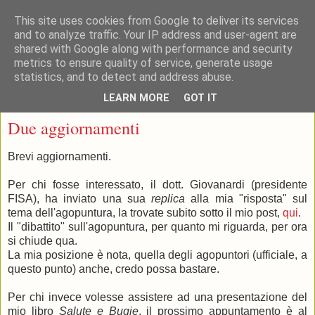
This site uses cookies from Google to deliver its services
and to analyze traffic. Your IP address and user-agent are
shared with Google along with performance and security
metrics to ensure quality of service, generate usage
statistics, and to detect and address abuse.
▼
LEARN MORE
GOT IT
giovedì 10 aprile 2014
Due aggiornamenti
Brevi aggiornamenti.
Per chi fosse interessato, il dott. Giovanardi (presidente
FISA), ha inviato una sua
replica
alla mia "risposta" sul
tema dell'agopuntura, la trovate subito sotto il mio post,
qui
.
Il "dibattito" sull'agopuntura, per quanto mi riguarda, per ora
si chiude qua.
La mia posizione è nota, quella degli agopuntori (ufficiale, a
questo punto) anche, credo possa bastare.
Per chi invece volesse assistere ad una presentazione del
mio libro
Salute e Bugie
, il prossimo appuntamento è al