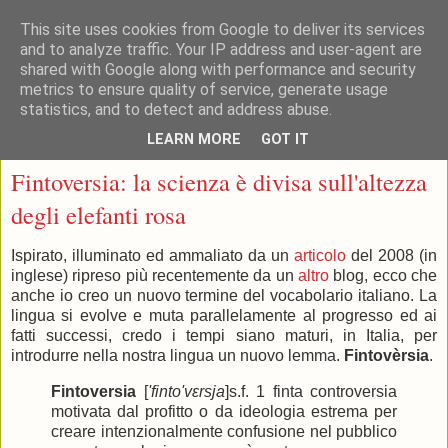
This site uses cookies from Google to deliver its services
and to analyze traffic. Your IP address and user-agent are
shared with Google along with performance and security
metrics to ensure quality of service, generate usage
statistics, and to detect and address abuse.
▼
LEARN MORE
GOT IT
mercoledì 30 gennaio 2013
Fintoversia: la scienza è divisa sull'altezza
degli elefanti rosa
Ispirato, illuminato ed ammaliato da un
articolo
del 2008 (in
inglese) ripreso più recentemente da un
altro
blog, ecco che
anche io creo un nuovo termine del vocabolario italiano. La
lingua si evolve e muta parallelamente al progresso ed ai
fatti successi, credo i tempi siano maturi, in Italia, per
introdurre nella nostra lingua un nuovo lemma.
Fintovèrsia
.
Fintoversia
[
'finto'vɛrsja
]s.f. 1 finta controversia
motivata dal profitto o da ideologia estrema per
creare intenzionalmente confusione nel pubblico