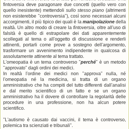
fintoversia deve paragonare due concetti (quello vero con
quello inesistente) mettendoli
sullo stesso piano
(altrimenti
non esisterebbe "controversia"), così sono necessari alcuni
accorgimenti, il più tipico dei quali è la
manipolazione
della
realtà. Un altro modo di creare la
fintoversia
, oltre all'uso di
falsità è quello di estrapolare dei dati apparentemente
scollegati al tema o all'oggetto di discussione e renderli
attinenti, portarli come prove a sostegno dell'argomento,
trasformare un avvenimento indipendente in qualcosa di
assolutamente attinente al tema trattato.
L'omeopatia è un tema controverso "
perché
"
è un metodo
"approvato" dagli ordini dei medici.
In realtà l'ordine dei medici non "approva" nulla, né
l'omeopatia né la medicina, si tratta di un organo
amministrativo che ha compiti del tutto differenti dall'analisi
e dal merito scientifico di un fatto e se un organo
amministrativo ha il dovere di controllare la regolarità delle
procedure in una professione, non ha alcun potere
scientifico.
"L'autismo è causato dai vaccini, il tema è controverso,
polemica tra scienziati e tribunali".