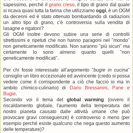
sapessimo, perché il
grano creso
, il tipo di grano dal quale
si ricava quasi tutta la farina che utilizziamo
oggi
, è un OGM
da decenni ed è stato ottenuto bombardando di radiazioni
un altro tipo di grano, c'è controversia sulla vendita di
lasagne e rigatoni?
Gli OGM inoltre devono subire una serie di controlli
strettissimi e ripetuti che non hanno paragoni nel "mondo"
non geneticamente modificato. Non saranno "più sicuri" ma
certamente lo sono almeno quanto quelli "non
geneticamente modificati".
Per chi fosse interessato all'argomento "
bugie in cucina
"
consiglio un libro eccezionale ed avvincente (credo si possa
vedere come il corrispondente a ciò che faccio io ma in
ambito chimico-culinario) di
Dario Bressanini
,
Pane e
Bugie
.
Secondo voi il tema del
global warming
(ovvero il
riscaldamento globale, l'aumento della temperatura del
nostro pianeta causato dalle attività umane che può
provocare gravi conseguenze) è controverso o meno (per
esempio perché esiste qualcuno che nega questo aumento
delle temperature)?