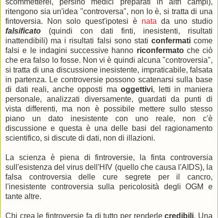
scommetterei, persino medici preparati in altri campi),
ritengono sia un'idea "controversa", non lo è, si tratta di una
fintoversia. Non solo quest'ipotesi è
nata
da uno studio
falsificato
(quindi con dati finti, inesistenti, risultati
inattendibili) ma i risultati falsi sono stati
confermati
come
falsi e le indagini successive hanno
riconfermato
che ciò
che era falso lo fosse. Non vi è quindi alcuna "controversia",
si tratta di una discussione inesistente, impraticabile, falsata
in partenza. Le controversie possono scatenarsi sulla base
di dati reali, anche opposti ma
oggettivi
, letti in maniera
personale, analizzati diversamente, guardati da punti di
vista differenti, ma non è possibile mettere sullo stesso
piano un dato inesistente con uno reale, non c'è
discussione e questa è una delle basi del ragionamento
scientifico, si discute di dati, non di illazioni.
La scienza è piena di fintroversie, la finta controversia
sull'esistenza del virus dell'HIV (quello che causa l'AIDS), la
falsa controversia delle cure segrete per il cancro,
l'inesistente controversia sulla pericolosità degli OGM e
tante altre.
Chi crea le fintroversie fa di tutto per renderle
credibili
. Una