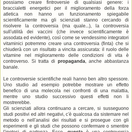
possiamo creare fintroversie di qualsiasi genere: i
braccialetti energetici per il miglioramento della forza
atletica non hanno un funzionamento spiegabile
scientificamente ma gli scienziati stanno cercando di
risolvere la controversia (ma quale...), la controversia
sull'utilità dei vaccini (che invece scientificamente è
assodata ed evidente), così come se vendessimo integratori
vitaminici potremmo creare una controversia (finta) che si
chiuderà con un risultato a vincita assicurata: il ruolo delle
vitamine nel miglioramento delle condizioni di vita è
controverso. Si tratta di
propaganda
, anche abbastanza
banale.
Le controversie scientifiche reali hanno ben altro spessore.
Uno studio ad esempio potrebbe mostrare un effetto
benefico di una molecola nei confronti di una malattia,
mentre uno studio successivo questi effetti non li
mostrerebbe.
Gli scienziati allora continuano a cercare, si susseguono
studi positivi ed altri negativi, c'è qualcosa da sistemare nel
metodo o nell'analisi dei risultati e si prosegue con gli
esperimenti e gli studi che possono confermare o smentire
l'ipotesi di partenza. Ecco,
questa
è una controversia