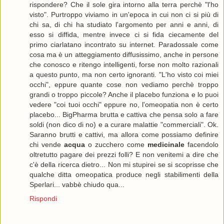
rispondere? Che il sole gira intorno alla terra perchè "l'ho
visto". Purtroppo viviamo in un'epoca in cui non ci si più di
chi sa, di chi ha studiato l'argomento per anni e anni, di
esso si diffida, mentre invece ci si fida ciecamente del
primo ciarlatano incontrato su internet. Paradossale come
cosa ma è un atteggiamento diffusissimo, anche in persone
che conosco e ritengo intelligenti, forse non molto razionali
a questo punto, ma non certo ignoranti. "L'ho visto coi miei
occhi", eppure quante cose non vediamo perchè troppo
grandi o troppo piccole? Anche il placebo funziona e lo puoi
vedere "coi tuoi occhi" eppure no, l'omeopatia non è certo
placebo... BigPharma brutta e cattiva che pensa solo a fare
soldi (non dico di no) e a curare malattie "commerciali". Ok.
Saranno brutti e cattivi, ma allora come possiamo definire
chi vende
acqua
o zucchero come
medicinale
facendolo
oltretutto pagare dei prezzi folli? E non venitemi a dire che
c'è della ricerca dietro... Non mi stupirei se si scoprisse che
qualche ditta omeopatica produce negli stabilimenti della
Sperlari... vabbè chiudo qua...
Rispondi