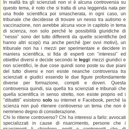
In realtà tra gli scienziati non vi è alcuna controversia su
questo tema, è noto che si tratta di una leggenda nata per
una frode scientifica poi smascherata, in ogni caso, un
tribunale che decidesse di trovare un nesso tra autismo e
vaccinazione, non avrebbe alcuna voce in capitolo in tema
di scienza, non solo perché le possibilità giuridiche di
"nesso" sono del tutto differenti da quelle scientifiche (ed
hanno altri scopi) ma anche perché (per ovvi motivi), un
tribunale non ha i mezzi per sperimentare e decidere in
maniera scientifica, si fida di esperti con "interessi" ed
obiettivi diversi e decide secondo le
leggi
: mezzi giuridici e
non scientifici, le due cose quindi sono poste su due piani
del tutto diversi e non esiste neanche controversia tra
scienziati e giudici essendo le due figure profondamente
diverse per formazione, compiti e doveri. Questa
controversia quindi, sia quella tra scienziati e tribunali che
quella scientifica in senso stretto, non esiste proprio ed i
"dibattiti" esistono
solo
su internet e Facebook, perché la
scienza non può ritenere controverso un tema che non è
nemmeno degno di considerazione.
Chi lo ritiene controverso? Chi ha interessi a farlo: avvocati
specializzati in cause di risarcimento, persone che i
risarcimenti li chiedono, periti e controperiti che di