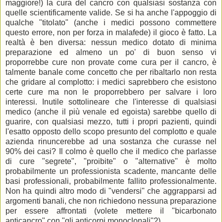
maggiore!) la cura del cancro con qualsiasi sostanza con
quelle scientificamente valide. Se si ha anche l'appoggio di
qualche "titolato" (anche i medici possono commettere
questo errore, non per forza in malafede) il gioco è fatto. La
realtà è ben diversa: nessun medico dotato di minima
preparazione ed almeno un po' di buon senso vi
proporrebbe cure non provate come cura per il cancro, è
talmente banale come concetto che per ribaltarlo non resta
che gridare al complotto: i medici saprebbero che esistono
certe cure ma non le proporrebbero per salvare i loro
interessi. Inutile sottolineare che l'interesse di qualsiasi
medico (anche il più venale ed egoista) sarebbe quello di
guarire, con qualsiasi mezzo, tutti i propri pazienti, quindi
l'esatto opposto dello scopo presunto del complotto e quale
azienda rinuncerebbe ad una sostanza che curasse nel
90% dei casi? Il colmo è quello che il medico che parlasse
di cure "segrete", "proibite" o "alternative" è molto
probabilmente un professionista scadente, mancante delle
basi professionali, probabilmente fallito professionalmente.
Non ha quindi altro modo di "vendersi" che aggrapparsi ad
argomenti banali, che non richiedono nessuna preparazione
per essere affrontati (volete mettere il "bicarbonato
anticancro" con "gli anticorpi monoclonali"?).