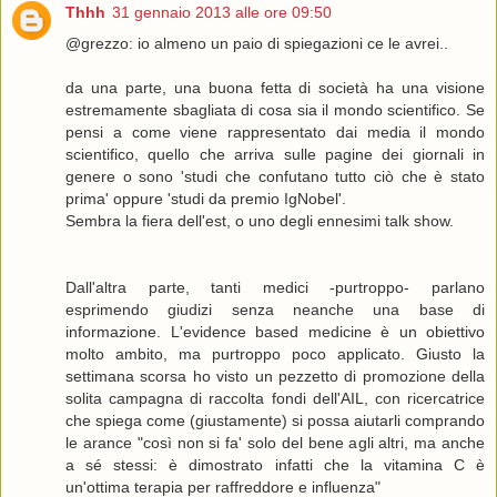
Thhh
31 gennaio 2013 alle ore 09:50
@grezzo: io almeno un paio di spiegazioni ce le avrei..
da una parte, una buona fetta di società ha una visione
estremamente sbagliata di cosa sia il mondo scientifico. Se
pensi a come viene rappresentato dai media il mondo
scientifico, quello che arriva sulle pagine dei giornali in
genere o sono 'studi che confutano tutto ciò che è stato
prima' oppure 'studi da premio IgNobel'.
Sembra la fiera dell'est, o uno degli ennesimi talk show.
Dall'altra parte, tanti medici -purtroppo- parlano
esprimendo giudizi senza neanche una base di
informazione. L'evidence based medicine è un obiettivo
molto ambito, ma purtroppo poco applicato. Giusto la
settimana scorsa ho visto un pezzetto di promozione della
solita campagna di raccolta fondi dell'AIL, con ricercatrice
che spiega come (giustamente) si possa aiutarli comprando
le arance "così non si fa' solo del bene agli altri, ma anche
a sé stessi: è dimostrato infatti che la vitamina C è
un'ottima terapia per raffreddore e influenza"