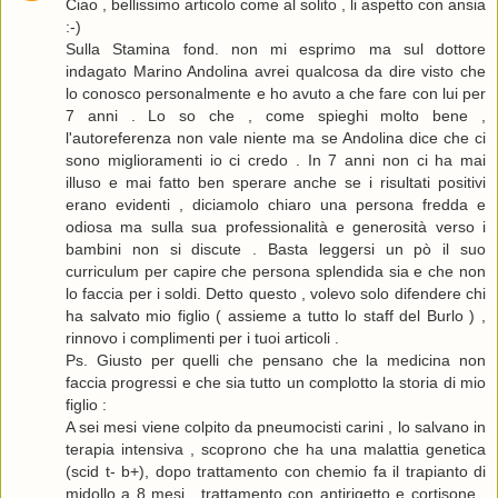
Ciao , bellissimo articolo come al solito , li aspetto con ansia
:-)
Sulla Stamina fond. non mi esprimo ma sul dottore
indagato Marino Andolina avrei qualcosa da dire visto che
lo conosco personalmente e ho avuto a che fare con lui per
7 anni . Lo so che , come spieghi molto bene ,
l'autoreferenza non vale niente ma se Andolina dice che ci
sono miglioramenti io ci credo . In 7 anni non ci ha mai
illuso e mai fatto ben sperare anche se i risultati positivi
erano evidenti , diciamolo chiaro una persona fredda e
odiosa ma sulla sua professionalità e generosità verso i
bambini non si discute . Basta leggersi un pò il suo
curriculum per capire che persona splendida sia e che non
lo faccia per i soldi. Detto questo , volevo solo difendere chi
ha salvato mio figlio ( assieme a tutto lo staff del Burlo ) ,
rinnovo i complimenti per i tuoi articoli .
Ps. Giusto per quelli che pensano che la medicina non
faccia progressi e che sia tutto un complotto la storia di mio
figlio :
A sei mesi viene colpito da pneumocisti carini , lo salvano in
terapia intensiva , scoprono che ha una malattia genetica
(scid t- b+), dopo trattamento con chemio fa il trapianto di
midollo a 8 mesi , trattamento con antirigetto e cortisone .