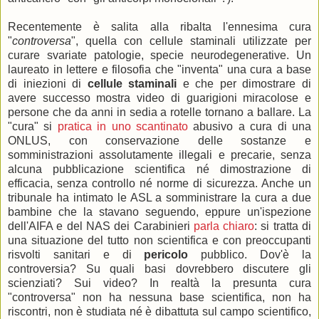
Recentemente è salita alla ribalta l'ennesima cura
"
controversa
", quella con cellule staminali utilizzate per
curare svariate patologie, specie neurodegenerative. Un
laureato in lettere e filosofia che "inventa" una cura a base
di iniezioni di
cellule staminali
e che per dimostrare di
avere successo mostra video di guarigioni miracolose e
persone che da anni in sedia a rotelle tornano a ballare. La
"cura" si
pratica in uno scantinato
abusivo a cura di una
ONLUS, con conservazione delle sostanze e
somministrazioni assolutamente illegali e precarie, senza
alcuna pubblicazione scientifica né dimostrazione di
efficacia, senza controllo né norme di sicurezza. Anche un
tribunale ha intimato le ASL a somministrare la cura a due
bambine che la stavano seguendo, eppure un'ispezione
dell'AIFA e del NAS dei Carabinieri
parla chiaro
: si tratta di
una situazione del tutto non scientifica e con preoccupanti
risvolti sanitari e di
pericolo
pubblico. Dov'è la
controversia? Su quali basi dovrebbero discutere gli
scienziati? Sui video? In realtà la presunta cura
"controversa" non ha nessuna base scientifica, non ha
riscontri, non è studiata né è dibattuta sul campo scientifico,