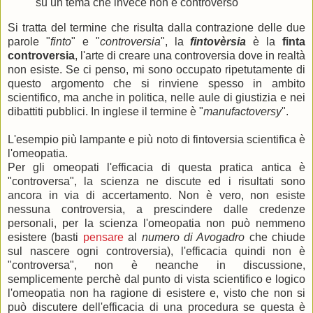
su un tema che invece non è controverso
Si tratta del termine che risulta dalla contrazione delle due
parole "
finto
" e "
controversia
", la
fintovèrsia
è la
finta
controversia
, l'arte di creare una controversia dove in realtà
non esiste. Se ci penso, mi sono occupato ripetutamente di
questo argomento che si rinviene spesso in ambito
scientifico, ma anche in politica, nelle aule di giustizia e nei
dibattiti pubblici. In inglese il termine è "
manufactoversy
".
L'esempio più lampante e più noto di fintoversia scientifica è
l'omeopatia.
Per gli omeopati l'efficacia di questa pratica antica è
"controversa", la scienza ne discute ed i risultati sono
ancora in via di accertamento. Non è vero, non esiste
nessuna controversia, a prescindere dalle credenze
personali, per la scienza l'omeopatia non può nemmeno
esistere
(basti
pensare
al
numero di Avogadro
che chiude
sul nascere ogni controversia), l'efficacia quindi non è
"controversa", non è neanche in discussione,
semplicemente perchè dal punto di vista scientifico e logico
l'omeopatia non ha ragione di esistere e, visto che non si
può discutere dell'efficacia di una procedura se questa è