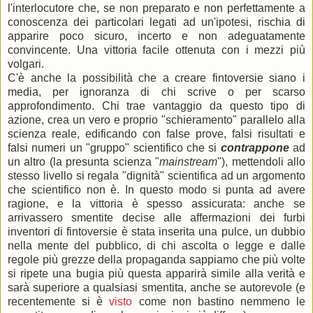
l'interlocutore che, se non preparato e non perfettamente a
conoscenza dei particolari legati ad un'ipotesi, rischia di
apparire poco sicuro, incerto e non adeguatamente
convincente. Una vittoria facile ottenuta con i mezzi più
volgari.
C'è anche la possibilità che a creare fintoversie siano i
media, per ignoranza di chi scrive o per scarso
approfondimento. Chi trae vantaggio da questo tipo di
azione, crea un vero e proprio "schieramento" parallelo alla
scienza reale, edificando con false prove, falsi risultati
e
falsi numeri un "gruppo" scientifico che si
contrappone
ad
un altro (la presunta scienza "
mainstream
"), mettendoli allo
stesso livello si regala "dignità" scientifica ad un argomento
che scientifico non è. In questo modo si punta ad avere
ragione, e la vittoria è spesso assicurata: anche se
arrivassero smentite decise alle affermazioni dei furbi
inventori di fintoversie è stata inserita una pulce, un dubbio
nella mente del pubblico, di chi ascolta o legge e dalle
regole più grezze della propaganda sappiamo che più volte
si ripete una bugia più questa apparirà simile alla verità e
sarà superiore a qualsiasi smentita, anche se autorevole (e
recentemente si è
visto
come non bastino nemmeno le