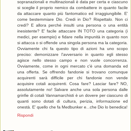
sopranazionali e multinazionali è data per certa e ciascuno
si sceglie il proprio nemico da combattere in quanto facile
da attaccare quanto più fantomatico ed irraggiungibile. E'
come bestemmiare Dio. Credi in Dio? Rispettalo. Non ci
credi? E allora perché insulti una persona o una entità
inesistente? E' facile attaccare IN TOTO una categoria (i
medici, per esempio) e fidare nella impunità in quanto non
si attacca o si offende una singola persona ma la categoria.
Ovviamente chi fa questo tipo di azioni ha uno scopo
preciso: demonizzare l'avversario in quanto egli stesso
agisce nello stesso campo e non vuole concorrenza.
Ovviamente, come in ogni mercato c'è una domanda ed
una offerta. Se offrendo fandonie si trovano comunque
acquirenti sarà difficile per chi fandonie non vende
acquisire cotali acquirenti. Cosa fare? Lasciar fare? NO,
assolutamente no! Salvare anche una sola persona dalle
grinfie di cotali Vannamarchisti è un dovere per ciascuno di
quanti sono dotati di cultura, perizia, informazione ed
onestà. E' quello che fa Medbunker e...che Dio lo benedica!
Rispondi