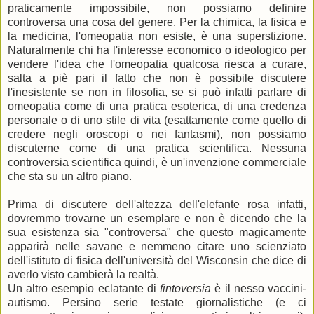
praticamente impossibile, non possiamo definire
controversa una cosa del genere. Per la chimica, la fisica e
la medicina, l'omeopatia non esiste, è una superstizione.
Naturalmente chi ha l'interesse economico o ideologico per
vendere l'idea che l'omeopatia qualcosa riesca a curare,
salta a piè pari il fatto che non è possibile discutere
l'inesistente se non in filosofia, se si può infatti parlare di
omeopatia come di una pratica esoterica, di una credenza
personale o di uno stile di vita (esattamente come quello di
credere negli oroscopi o nei fantasmi), non possiamo
discuterne come di una pratica scientifica. Nessuna
controversia scientifica quindi, è un'invenzione commerciale
che sta su un altro piano.
Prima di discutere dell'altezza dell'elefante rosa infatti,
dovremmo trovarne un esemplare e non è dicendo che la
sua esistenza sia "controversa" che questo magicamente
apparirà nelle savane e nemmeno citare uno scienziato
dell'istituto di fisica dell'università del Wisconsin che dice di
averlo visto cambierà la realtà.
Un altro esempio eclatante di
fintoversia
è il nesso vaccini-
autismo. Persino serie testate giornalistiche (e ci