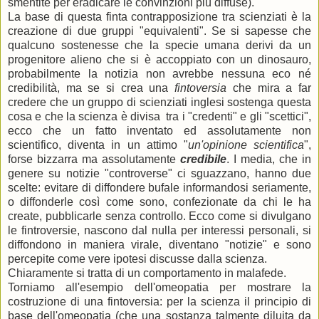
smentite per eradicare le convinzioni più diffuse).
La base di questa finta contrapposizione tra scienziati è la
creazione di due gruppi "equivalenti". Se si sapesse che
qualcuno sostenesse che la specie umana derivi da un
progenitore alieno che si è accoppiato con un dinosauro,
probabilmente la notizia non avrebbe nessuna eco né
credibilità, ma se si crea una
fintoversia
che mira a far
credere che un gruppo di scienziati inglesi sostenga questa
cosa e che la scienza è divisa tra i "credenti" e gli "scettici",
ecco che un fatto inventato ed assolutamente non
scientifico, diventa in un attimo "
un'opinione scientifica
",
forse bizzarra ma assolutamente
credibile
. I media, che in
genere su notizie "controverse" ci sguazzano, hanno due
scelte: evitare di diffondere bufale informandosi seriamente,
o diffonderle così come sono, confezionate da chi le ha
create, pubblicarle senza controllo. Ecco come si divulgano
le fintroversie, nascono dal nulla per interessi personali, si
diffondono in maniera virale, diventano "notizie" e sono
percepite come vere ipotesi discusse dalla scienza.
Chiaramente si tratta di un comportamento in malafede.
Torniamo all'esempio dell'omeopatia per mostrare la
costruzione di una fintoversia: per la scienza il principio di
base dell'omeopatia (che una sostanza talmente diluita da