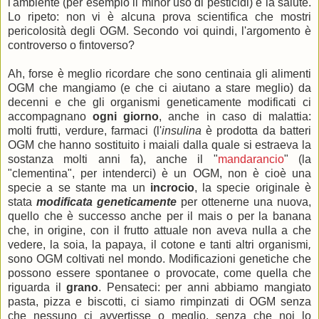
l'ambiente (per esempio il minor uso di pesticidi) e la salute.
Lo ripeto: non vi è alcuna prova scientifica che mostri
pericolosità degli OGM. Secondo voi quindi, l'argomento è
controverso o fintoverso?
Ah, forse è meglio ricordare che sono centinaia gli alimenti
OGM che mangiamo (e che ci aiutano a stare meglio) da
decenni e che gli organismi geneticamente modificati ci
accompagnano
ogni giorno
, anche in caso di malattia:
molti frutti, verdure, farmaci (l'
insulina
è prodotta da batteri
OGM che hanno sostituito i maiali dalla quale si estraeva la
sostanza molti anni fa), anche il "
mandarancio
" (la
"clementina", per intenderci) è un OGM, non è cioè una
specie a se stante ma un
incrocio
, la specie originale è
stata
modificata geneticamente
per ottenerne una nuova,
quello che è successo anche per il mais o per la banana
che, in origine, con il frutto attuale non aveva nulla a che
vedere, la soia, la papaya, il cotone e tanti altri organismi
,
sono OGM coltivati nel mondo. Modificazioni genetiche che
possono essere spontanee o provocate, come quella che
riguarda il
grano
. Pensateci: per anni abbiamo mangiato
pasta, pizza e biscotti, ci siamo rimpinzati di OGM senza
che nessuno ci avvertisse o meglio, senza che noi lo