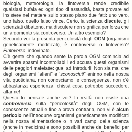
biologia, meteorologia, la fintoversia rende credibile
qualsiasi bufala ed ogni tipo di assurdità, basta provare ad
insistere nel mettere sullo stesso piano due fatti: uno vero,
uno falso, quello falso vince. Certo, la scienza
discute
, gli
scienziati dibattono, ma discutere non significa per forza che
un argomento sia controverso. Un altro esempio?
Secondo voi la presunta pericolosità degli
OGM
(organismi
geneticamente modificati), è controverso o fintoverso?
Fintoverso
: indovinato.
C'è gente che quando sente la parola OGM comincia ad
avvertire spasmi incontrollabili ed accusa questi organismi
delle peggiori malefatte: guai ad introdurli! Non sia mai che
degli organismi "alieni" e "
sconosciuti
" entrino nella nostra
vita quotidiana, non conosciamo le conseguenze, non c'è
abbastanza esperienza, chissà cosa potrebbe succedere,
allarme!
Questo lo pensate anche voi? In realtà non esiste una
controversia
sulla "pericolosità" degli OGM, con le
conoscenze attuali e fino a prova contraria, non vi è
alcun
pericolo
nell'introdurre organismi geneticamente modificati
nella nostra alimentazione o in vari campi della scienza
(anche in medicina) e sono possibili anche dei benefici per