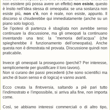
non esistere più possa avere un effetto)
non esiste
, questo
è ìnsito nell'idea stessa di omeopatia: se una sostanza non
esiste più,
non c'è
, non è reale, non esiste, appunto. Il
discorso si chiuderebbe qui immediatamente (anche su un
piano solo logico).
Se l'ipotesi di partenza è sbagliata non avrebbe senso
continuare la discussione, ma gli omeopati la continuano
inventando una tesi: la "memoria dell'acqua" (che
spiegherebbe il funzionamento dell'omeopatia). Anche
questa non è dimostrata né provata. Discussione quindi non
praticabile.
Invece gli omeopati la proseguono (perché? Per interesse,
semplicemente per giustificare il loro lavoro).
Non si curano dei passi precedenti (che sono scientifici ma
anche di buon senso e di logica) e vanno avanti.
Ecco creata la
fintoversia
, saltando a piè pari tutto
l'indimostrato e l'impossibile, si arriva alla fine, non importa
come.
Così, se abbiamo interessi commerciali o di altro tipo,