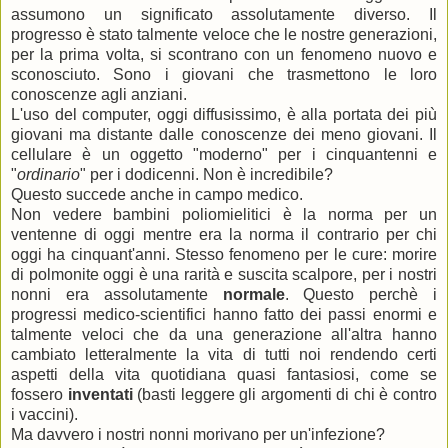
assumono un significato assolutamente diverso. Il
progresso è stato talmente veloce che le nostre generazioni,
per la prima volta, si scontrano con un fenomeno nuovo e
sconosciuto. Sono i giovani che trasmettono le loro
conoscenze agli anziani.
L'uso del computer, oggi diffusissimo, è alla portata dei più
giovani ma distante dalle conoscenze dei meno giovani. Il
cellulare è un oggetto "moderno" per i cinquantenni e
"
ordinario
" per i dodicenni. Non è incredibile?
Questo succede anche in campo medico.
Non vedere bambini poliomielitici è la norma per un
ventenne di oggi mentre era la norma il contrario per chi
oggi ha cinquant'anni. Stesso fenomeno per le cure: morire
di polmonite oggi è una rarità e suscita scalpore, per i nostri
nonni era assolutamente
normale
. Questo perchè i
progressi medico-scientifici hanno fatto dei passi enormi e
talmente veloci che da una generazione all'altra hanno
cambiato letteralmente la vita di tutti noi rendendo certi
aspetti della vita quotidiana quasi fantasiosi, come se
fossero
inventati
(basti leggere gli argomenti di chi è contro
i vaccini).
Ma davvero i nostri nonni morivano per un'infezione?