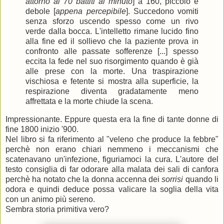
attorno ai 70 battiti al minuto
] a 160, piccolo e
debole [
appena percepibile
]. Succedono vomiti
senza sforzo uscendo spesso come un rivo
verde dalla bocca. L'intelletto rimane lucido fino
alla fine ed il sollievo che la paziente prova in
confronto alle passate sofferenze [...] spesso
eccita la fede nel suo risorgimento quando è già
alle prese con la morte. Una traspirazione
vischiosa e fetente si mostra alla superficie, la
respirazione diventa gradatamente meno
affrettata e la morte chiude la scena.
Impressionante. Eppure questa era la fine di tante donne di
fine 1800 inizio '900.
Nel libro si fa riferimento al "veleno che produce la febbre"
perchè non erano chiari nemmeno i meccanismi che
scatenavano un'infezione, figuriamoci la cura. L'autore del
testo consiglia di far odorare alla malata dei sali di canfora
perchè ha notato che la donna accenna dei
sorrisi
quando li
odora e quindi deduce possa valicare la soglia della vita
con un animo più sereno.
Sembra storia primitiva vero?