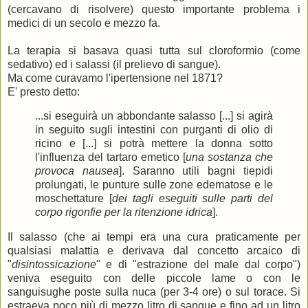
(cercavano di risolvere) questo importante problema i
medici di un secolo e mezzo fa.
La terapia si basava quasi tutta sul cloroformio (come
sedativo) ed i salassi (il prelievo di sangue).
Ma come curavamo l'ipertensione nel 1871?
E' presto detto:
...si eseguirà un abbondante salasso [...] si agirà
in seguito sugli intestini con purganti di olio di
ricino e [...] si potrà mettere la donna sotto
l'influenza del tartaro emetico [
una sostanza che
provoca nausea
]. Saranno utili bagni tiepidi
prolungati, le punture sulle zone edematose e le
moschettature [
dei tagli eseguiti sulle parti del
corpo rigonfie per la ritenzione idrica
].
Il salasso (che ai tempi era una cura praticamente per
qualsiasi malattia e derivava dal concetto arcaico di
"
disintossicazione
" e di "estrazione del male dal corpo")
veniva eseguito con delle piccole lame o con le
sanguisughe poste sulla nuca (per 3-4 ore) o sul torace. Si
estraeva poco più di mezzo litro di sangue e fino ad un litro