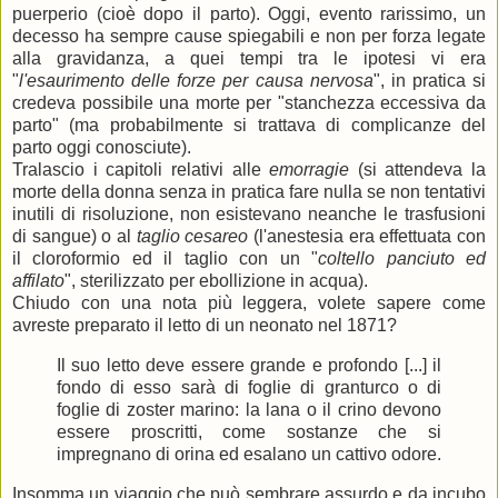
puerperio (cioè dopo il parto). Oggi, evento rarissimo, un
decesso ha sempre cause spiegabili e non per forza legate
alla gravidanza, a quei tempi tra le ipotesi vi era
"
l'esaurimento delle forze per causa nervosa
", in pratica si
credeva possibile una morte per "stanchezza eccessiva da
parto" (ma probabilmente si trattava di complicanze del
parto oggi conosciute).
Tralascio i capitoli relativi alle
emorragie
(si attendeva la
morte della donna senza in pratica fare nulla se non tentativi
inutili di risoluzione, non esistevano neanche le trasfusioni
di sangue) o al
taglio cesareo
(l'anestesia era effettuata con
il cloroformio ed il taglio con un "
coltello panciuto ed
affilato
", sterilizzato per ebollizione in acqua).
Chiudo con una nota più leggera, volete sapere come
avreste preparato il letto di un neonato nel 1871?
Il suo letto deve essere grande e profondo [...] il
fondo di esso sarà di foglie di granturco o di
foglie di zoster marino: la lana o il crino devono
essere proscritti, come sostanze che si
impregnano di orina ed esalano un cattivo odore.
Insomma un viaggio che può sembrare assurdo e da incubo