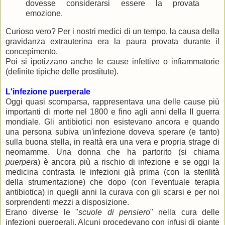
dovesse considerarsi essere la provata
emozione.
Curioso vero? Per i nostri medici di un tempo, la causa della
gravidanza extrauterina era la paura provata durante il
concepimento.
Poi si ipotizzano anche le cause infettive o infiammatorie
(definite tipiche delle prostitute).
L'infezione puerperale
Oggi quasi scomparsa, rappresentava una delle cause più
importanti di morte nel 1800 e fino agli anni della II guerra
mondiale. Gli antibiotici non esistevano ancora e quando
una persona subiva un'infezione doveva sperare (e tanto)
sulla buona stella, in realtà era una vera e propria strage di
neomamme. Una donna che ha partorito (si chiama
puerpera
) è ancora più a rischio di infezione e se oggi la
medicina contrasta le infezioni già prima (con la sterilità
della strumentazione) che dopo (con l'eventuale terapia
antibiotica) in quegli anni la curava con gli scarsi e per noi
sorprendenti mezzi a disposizione.
Erano diverse le "
scuole di pensiero
" nella cura delle
infezioni puerperali. Alcuni procedevano con infusi di piante