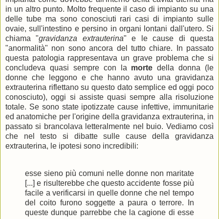
in un altro punto. Molto frequente il caso di impianto su una
delle tube ma sono conosciuti rari casi di impianto sulle
ovaie, sull'intestino e persino in organi lontani dall'utero. Si
chiama "
gravidanza extrauterina
" e le cause di questa
"anormalità" non sono ancora del tutto chiare. In passato
questa patologia rappresentava un grave problema che si
concludeva quasi sempre con la
morte
della donna (le
donne che leggono e che hanno avuto una gravidanza
extrauterina riflettano su questo dato semplice ed oggi poco
conosciuto), oggi si assiste quasi sempre alla risoluzione
totale. Se sono state ipotizzate cause infettive, immunitarie
ed anatomiche per l'origine della gravidanza extrauterina, in
passato si brancolava letteralmente nel buio. Vediamo così
che nel testo si dibatte sulle cause della gravidanza
extrauterina, le ipotesi sono incredibili:
esse sieno più comuni nelle donne non maritate
[...] e risulterebbe che questo accidente fosse più
facile a verificarsi in quelle donne che nel tempo
del coito furono soggette a paura o terrore. In
queste dunque parrebbe che la cagione di esse