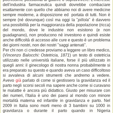
dell'industria farmaceutica quindi dovrebbe combaciare
esattamente con quello che abbiamo noi di avere medicine
sempre moderne, a disposizione ed portata di tutti. Non è
sempre (né dovunque) così ma oggi la "
pillola
" è davvero
una possibilità per la maggioranza della popolazione (ricca)
del mondo, dove le industrie non esistono (e non
guadagnano), non producono né investono e quindi esiste
anche difficoltà di accesso alle cure e questo è un problema
dei giorni nostri, non dei nostri "saggi antenati".
Per chi non ci credesse proviamo a leggere un libro medico,
(
Vincenzo Balocchi: Ostetricia, 1871
) un testo di ostetricia
utilizzato nelle università italiane, forse il più utilizzato in
quegli anni: il ginecologo di nostra nonna probabilmente si
era preparato su questo e quando aveva un caso difficoltoso
si avvaleva di alcuni strumenti che andremo a vedere.
Avevo
già
parlato di come si gestissero la gravidanza ed il
parto negli scorsi secoli ma sapere anche come si curavano
le malattie è ancora più didattico. Giusto per misurare con
dei numeri, l'Italia è uno dei paesi al mondo con minore
mortalità materna ed infantile in gravidanza e parto. Nel
2009 in Italia sono morti meno di 3 bambini su 1000 in
gravidanza o durante il parto quando in Nigeria