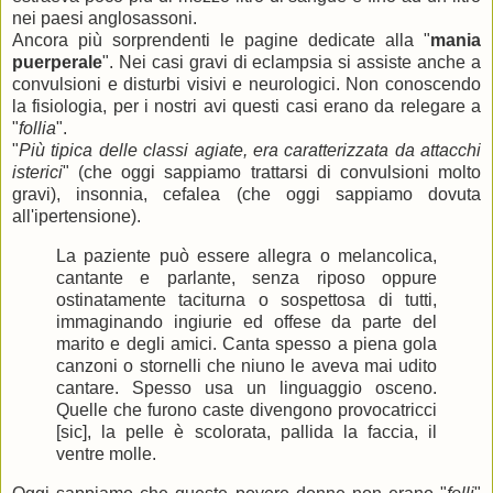
nei paesi anglosassoni.
Ancora più sorprendenti le pagine dedicate alla "
mania
puerperale
". Nei casi gravi di eclampsia si assiste anche a
convulsioni e disturbi visivi e neurologici. Non conoscendo
la fisiologia, per i nostri avi questi casi erano da relegare a
"
follia
".
"
Più tipica delle classi agiate, era caratterizzata da attacchi
isterici
" (che oggi sappiamo trattarsi di convulsioni molto
gravi), insonnia, cefalea (che oggi sappiamo dovuta
all'ipertensione).
La paziente può essere allegra o melancolica,
cantante e parlante, senza riposo oppure
ostinatamente taciturna o sospettosa di tutti,
immaginando ingiurie ed offese da parte del
marito e degli amici. Canta spesso a piena gola
canzoni o stornelli che niuno le aveva mai udito
cantare. Spesso usa un linguaggio osceno.
Quelle che furono caste divengono provocatricci
[sic], la pelle è scolorata, pallida la faccia, il
ventre molle.