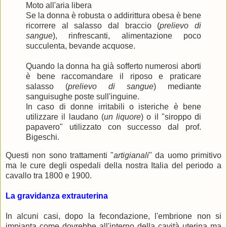
Moto all'aria libera
Se la donna è robusta o addirittura obesa è bene
ricorrere al salasso dal braccio (
prelievo di
sangue
), rinfrescanti, alimentazione poco
succulenta, bevande acquose.
Quando la donna ha già sofferto numerosi aborti
è bene raccomandare il riposo e praticare
salasso (
prelievo di sangue
) mediante
sanguisughe poste sull'inguine.
In caso di donne irritabili o isteriche è bene
utilizzare il laudano (
un liquore
) o il "siroppo di
papavero" utilizzato con successo dal prof.
Bigeschi.
Questi non sono trattamenti "
artigianali
" da uomo primitivo
ma le cure degli ospedali della nostra Italia del periodo a
cavallo tra 1800 e 1900.
La gravidanza extrauterina
In alcuni casi, dopo la fecondazione, l'embrione non si
impianta come dovrebbe all'interno della cavità uterina ma