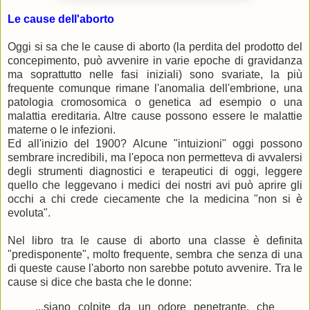
Le cause dell'aborto
Oggi si sa che le cause di aborto (la perdita del prodotto del
concepimento, può avvenire in varie epoche di gravidanza
ma soprattutto nelle fasi iniziali) sono svariate, la più
frequente comunque rimane l'anomalia dell'embrione, una
patologia cromosomica o genetica ad esempio o una
malattia ereditaria. Altre cause possono essere le malattie
materne o le infezioni.
Ed all'inizio del 1900? Alcune "intuizioni" oggi possono
sembrare incredibili, ma l'epoca non permetteva di avvalersi
degli strumenti diagnostici e terapeutici di oggi, leggere
quello che leggevano i medici dei nostri avi può aprire gli
occhi a chi crede ciecamente che la medicina "non si è
evoluta".
Nel libro tra le cause di aborto una classe è definita
"predisponente", molto frequente, sembra che senza di una
di queste cause l'aborto non sarebbe potuto avvenire. Tra le
cause si dice che basta che le donne:
...siano colpite da un odore penetrante, che