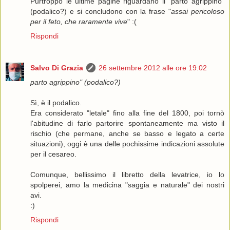
Purtroppo le ultime pagine riguardano il "parto agrippino"
(podalico?) e si concludono con la frase "
assai pericoloso
per il feto, che raramente vive
" :(
Rispondi
Salvo Di Grazia
26 settembre 2012 alle ore 19:02
parto agrippino" (podalico?)
Sì, è il podalico.
Era considerato "letale" fino alla fine del 1800, poi tornò
l'abitudine di farlo partorire spontaneamente ma visto il
rischio (che permane, anche se basso e legato a certe
situazioni), oggi è una delle pochissime indicazioni assolute
per il cesareo.
Comunque, bellissimo il libretto della levatrice, io lo
spolperei, amo la medicina "saggia e naturale" dei nostri
avi.
:)
Rispondi