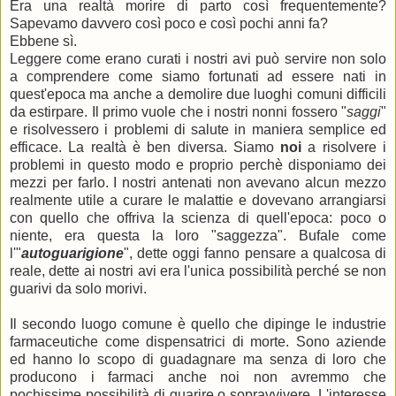
Era una realtà morire di parto così frequentemente?
Sapevamo davvero così poco e così pochi anni fa?
Ebbene sì.
Leggere come erano curati i nostri avi può servire non solo
a comprendere come siamo fortunati ad essere nati in
quest'epoca ma anche a demolire due luoghi comuni difficili
da estirpare. Il primo vuole che i nostri nonni fossero "
saggi
"
e risolvessero i problemi di salute in maniera semplice ed
efficace. La realtà è ben diversa. Siamo
noi
a risolvere i
problemi in questo modo e proprio perchè disponiamo dei
mezzi per farlo. I nostri antenati non avevano alcun mezzo
realmente utile a curare le malattie e dovevano arrangiarsi
con quello che offriva la scienza di quell'epoca: poco o
niente, era questa la loro "saggezza". Bufale come
l'"
autoguarigione
", dette oggi fanno pensare a qualcosa di
reale, dette ai nostri avi era l'unica possibilità perché se non
guarivi da solo morivi.
Il secondo luogo comune è quello che dipinge le industrie
farmaceutiche come dispensatrici di morte. Sono aziende
ed hanno lo scopo di guadagnare ma senza di loro che
producono i farmaci anche noi non avremmo che
pochissime possibilità di guarire o sopravvivere. L'interesse