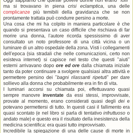
Oggi sappiamo che queste povere donne non erano "
folli
"
ma si trovavano in piena
crisi eclamptica
, una delle
complicanze
più temibili della gravidanza che se non
prontamente trattata può condurre persino a morte.
Una cosa che mi ha colpito in maniera particolare è che
quando si presentava un caso difficile che rischiava di far
morire una donna, l'autore ricorda spessissimo di aver
consultato un noto professore di una città vicina o un
luminare di un altro ospedale della zona. Visti i collegamenti
dell'epoca (sia stradali che nelle comunicazioni, certo non
esisteva internet) si capisce nel testo che questi "aiuti"
esterni arrivavano dopo
ore ed ore
dalla chiamata iniziale
tanto da poter continuare a svolgere qualsiasi altra attività e
permettere persino dei "
bagni rilassanti ripetuti
" per dare
sollievo alla donna che probabilmente era in fin di vita.
I luminari accorsi su chiamata poi, effettuavano quasi
sempre manovre
inventate
da essi stessi, improvvisate,
provate al momento, erano considerati quasi degli
dei
e
potevano permettersi di tutto. In questi casi il fallimento era
quasi scontato (e nel libro si parla di tentativo
infruttuoso
o
andato male) e questo era il risultato della inesistenza della
medicina scientifica: era quasi tutto
improvvisato
.
Incredibile la spiegazione di una delle cause di morte in