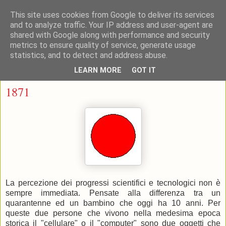
This site uses cookies from Google to deliver its services
and to analyze traffic. Your IP address and user-agent are
shared with Google along with performance and security
metrics to ensure quality of service, generate usage
statistics, and to detect and address abuse.
▼
LEARN MORE
GOT IT
martedì 25 settembre 2012
1871
La percezione dei progressi scientifici e tecnologici non è
sempre immediata. Pensate alla differenza tra un
quarantenne ed un bambino che oggi ha 10 anni. Per
queste due persone che vivono nella medesima epoca
storica il "cellulare" o il "computer" sono due oggetti che