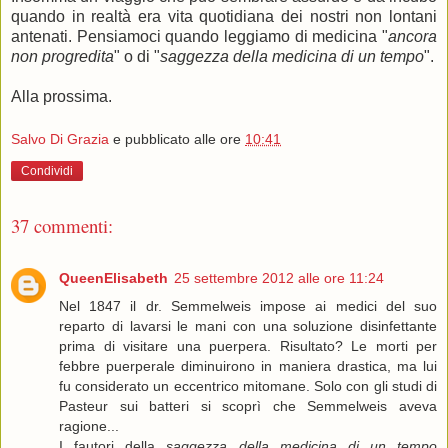
quando in realtà era vita quotidiana dei nostri non lontani
antenati. Pensiamoci quando leggiamo di medicina "
ancora
non progredita
" o di "
saggezza della medicina di un tempo
".
Alla prossima.
Salvo Di Grazia
e pubblicato alle ore
10:41
Condividi
37 commenti:
QueenElisabeth
25 settembre 2012 alle ore 11:24
Nel 1847 il dr. Semmelweis impose ai medici del suo
reparto di lavarsi le mani con una soluzione disinfettante
prima di visitare una puerpera. Risultato? Le morti per
febbre puerperale diminuirono in maniera drastica, ma lui
fu considerato un eccentrico mitomane. Solo con gli studi di
Pasteur sui batteri si scoprì che Semmelweis aveva
ragione...
I fautori della
saggezza della medicina di un tempo