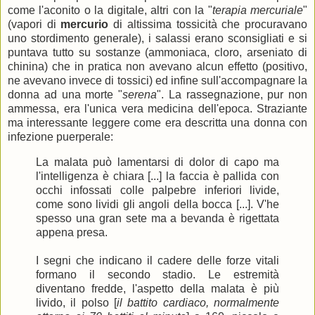
come l'aconito o la digitale, altri con la "
terapia mercuriale
"
(vapori di
mercurio
di altissima tossicità che procuravano
uno stordimento generale), i salassi erano sconsigliati e si
puntava tutto su sostanze (ammoniaca, cloro, arseniato di
chinina) che in pratica non avevano alcun effetto (positivo,
ne avevano invece di tossici) ed infine sull'accompagnare la
donna ad una morte "
serena
". La rassegnazione, pur non
ammessa, era l'unica vera medicina dell'epoca. Straziante
ma interessante leggere come era descritta una donna con
infezione puerperale:
La malata può lamentarsi di dolor di capo ma
l'intelligenza è chiara [...] la faccia è pallida con
occhi infossati colle palpebre inferiori livide,
come sono lividi gli angoli della bocca [...]. V'he
spesso una gran sete ma a bevanda è rigettata
appena presa.
I segni che indicano il cadere delle forze vitali
formano il secondo stadio. Le estremità
diventano fredde, l'aspetto della malata è più
livido, il polso [
il battito cardiaco, normalmente