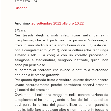
ammazza... :-(
Rispondi
Anonimo
26 settembre 2012 alle ore 10:22
@Sara
Nei tessuti degli animali infetti (cioè nella carne) il
toxoplasma, che è il protozoo che provoca l’infezione, si
trova in uno stadio latente sotto forma di cisti. Queste cisti
con il congelamento (-12°C), con la cottura (che raggiunga
almeno i 68° C a core) e con un corretto processo di
salagione e stagionatura, vengono inattivate, quindi non
sono più pericolose.
Mi sembra di ricordare che invece la cottura a microonde
non abbia le stesse garanzie.
Per quanto riguarda frutta e verdura, queste devono essere
lavate accuratamente perché potrebbero esservi presenti
gli oocisti del protozoo.
Ovviamente l’incidenza maggiore nella contaminazione da
toxoplasma si ha maneggiando le feci dei felini, quindi se
devi pulire la lettiera del gatto utilizza sempre i guanti o
meglio, fallo fare a qualcun altro e non mettere in bocca le