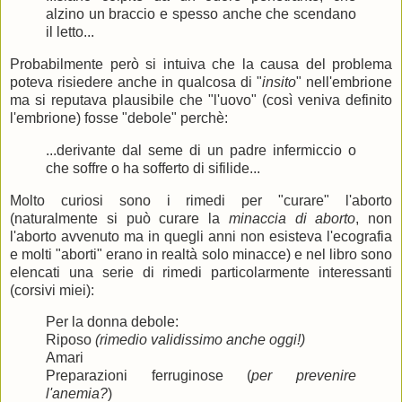
alzino un braccio e spesso anche che scendano
il letto...
Probabilmente però si intuiva che la causa del problema
poteva risiedere anche in qualcosa di "
insito
" nell'embrione
ma si reputava plausibile che "l'uovo" (così veniva definito
l'embrione) fosse "debole" perchè:
...derivante dal seme di un padre infermiccio o
che soffre o ha sofferto di sifilide...
Molto curiosi sono i rimedi per "curare" l'aborto
(naturalmente si può curare la
minaccia di aborto
, non
l'aborto avvenuto ma in quegli anni non esisteva l'ecografia
e molti "aborti" erano in realtà solo minacce) e nel libro sono
elencati una serie di rimedi particolarmente interessanti
(corsivi miei):
Per la donna debole:
Riposo
(rimedio validissimo anche oggi!)
Amari
Preparazioni ferruginose (
per prevenire
l'anemia?
)