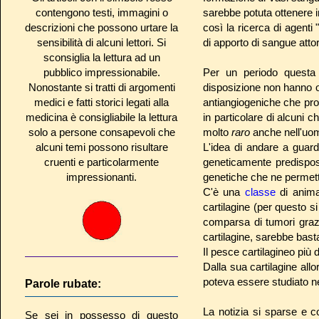
contengono testi, immagini o
sarebbe potuta ottenere 
descrizioni che possono urtare la
così la ricerca di agenti 
sensibilità di alcuni lettori. Si
di apporto di sangue attor
sconsiglia la lettura ad un
pubblico impressionabile.
Per un periodo questa
Nonostante si tratti di argomenti
disposizione non hanno ott
medici e fatti storici legati alla
antiangiogeniche che prot
medicina è consigliabile la lettura
in particolare di alcuni 
solo a persone consapevoli che
molto
raro
anche nell'uo
alcuni temi possono risultare
L'idea di andare a guard
cruenti e particolarmente
geneticamente predispost
impressionanti.
genetiche che ne permett
C'è una
classe
di animal
cartilagine (per questo s
comparsa di tumori grazi
cartilagine, sarebbe basta
Il pesce cartilagineo più 
Dalla sua cartilagine allor
poteva essere studiato nel
Parole rubate:
La notizia si sparse e 
Se sei in possesso di questo