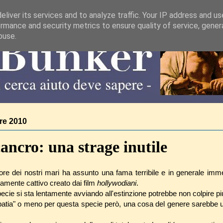
liver its services and to analyze traffic. Your IP address and u
rmance and security metrics to ensure quality of service, gene
buse.
re 2010
ancro: una strage inutile
re dei nostri mari ha assunto una fama terribile e in generale immer
utamente cattivo creato dai film
hollywodiani
.
ecie si sta lentamente avviando all'estinzione potrebbe non colpire più
mpatia" o meno per questa specie però, una cosa del genere sarebbe