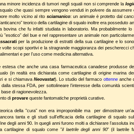
 minore incidenza di tumori negli squali non si comprende la
log
e di squalo che quasi sempre vengono venduti in polvere da assumere
ore molto vicino al rito
sciamanico
: un animale è protetto dal canc
"anticancro" teorico della cartilagine di squalo inoltre era posseduto anc
la bovina che fu infatti studiata in laboratorio. Ma probabilmente lo
iù "esotico" del bue e nel rappresentare un animale non particolar
ssacrati
per la produzione di estratti della sua cartilagine e lo son
 volte scopi sportivi e la stragrande maggioranza dei pescherecci che
alimentari e per l'uso come medicina alternativa.
nte estesa che anche una casa farmaceutica canadese produsse d
qualo (in realtà era dichiarata come cartilagine di origine marina de
ari e si chiamava
Neovastat
). Lo studio del farmaco
ottenne
anche d
dalla stessa FDA, per sottolineare l'interesse della comunità scient
base di ragionevolezza.
ento di
provare
queste fantomatiche proprietà curative.
eorica della "cura" non era improponibile ma per dimostrare un'a
ancora tanta e gli studi sull'efficacia della cartilagine di squalo s
fine degli anni 90. In quegli anni furono molti a dichiarare l'assoluta i
a cartilagine di squalo come "
il laetrile degli anni 90
" (il laetrile