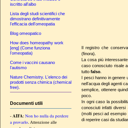
iscritto all'albo
Lista degli studi scientifici che
dimostrano definitivamente
l'efficacia dell'omeopatia
Blog omeopatico
How does homeopathy work
Il registro che conserv
[eng] (Come funziona
l'omeopatia)
(finora).
La cosa più interessante 
Come i vaccini causano
caso conosciuto risale a
l'autismo
tutto
falso
.
Nature Chemistry. L'elenco dei
I pesci hanno in genere u
prodotti senza chimica (chemical
nell'acqua degli agenti c
free).
semplice, ottenere quindi
poco.
In ogni caso la possibili
Documenti utili
conosciuti infatti diver
(molti pesci ad esempio p
AIFA
Non ho nulla da perdere
-
:
di reperire casi da studia
a provarlo
. Attenzione alle