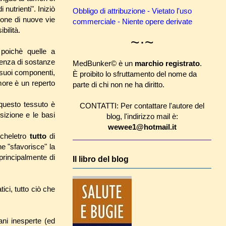
nutrienti". Iniziò
Obbligo di attribuzione - Vietato l'uso
ione di nuove vie
commerciale - Niente opere derivate
bilità.
~·~
poichè quelle a
esenza di sostanze
MedBunker© è un
marchio registrato
.
 suoi componenti,
È proibito lo sfruttamento del nome da
umore è un reperto
parte di chi non ne ha diritto.
 questo tessuto è
CONTATTI: Per contattare l'autore del
sizione e le basi
blog, l'indirizzo mail è:
wewee1@hotmail.it
scheletro
tutto
di
ne "sfavorisce" la
principalmente di
Il libro del blog
tici, tutto ciò che
ni inesperte (ed