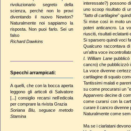
interessate?) possono di
rivoluzionario segreto della
uno scoop risultato di 
scienza, perché non lo provi
"
fatto di cartilagine
" quind
diventando il nuovo Newton?
Si mise così in moto un
Naturalmente noi sappiamo la
poteri anticancro. La v
risposta. Non puoi farlo. Sei un
riusciti, risultati eclatanti 
falso
Si sparsero quindi voci fa
Richard Dawkins
Qualcuno raccontava di gu
un'altra voce incontrollat
I. William Lane
pubblicò 
cancro) che pubblicizzò 
La voce divenne certezza "
Specchi arrampicati:
cartilagine di squalo com
Tantissimi malati e paren
A quelli, che con la bocca aperta
su come procurarsi un "es
leggono gli articoli di Salvatore
Apparvero decine di compre
[...] consiglio recarsi nell'edicola
come curarsi con la carti
per comprare la rivista Grazia
curare il cancro divenne 
Soriana Blu, seguace metodo
Naturalmente come sempre
Stamina
Ma se i ciarlatani devon