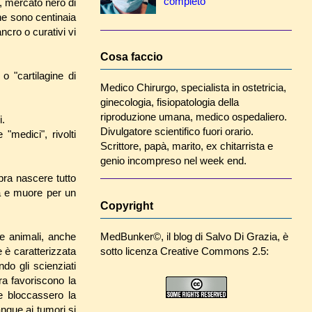
completo
, mercato nero di
he sono centinaia
ncro o curativi vi
Cosa faccio
 o "cartilagine di
Medico Chirurgo, specialista in ostetricia,
ginecologia, fisiopatologia della
riproduzione umana, medico ospedaliero.
i.
Divulgatore scientifico fuori orario.
"medici", rivolti
Scrittore, papà, marito, ex chitarrista e
genio incompreso nel week end.
bra nascere tutto
a e muore per un
Copyright
MedBunker©
, il blog di
Salvo Di Grazia
, è
ie animali, anche
sotto licenza Creative Commons 2.5:
e è caratterizzata
do gli scienziati
ra favoriscono la
he bloccassero la
angue ai tumori si