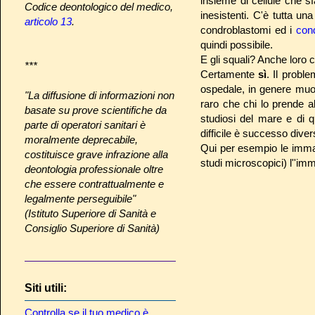
insieme di cellule che sf
Codice deontologico del medico,
inesistenti. C'è tutta un
articolo 13
.
condroblastomi ed i
con
quindi possibile.
E gli squali? Anche loro c
***
Certamente
sì
. Il probl
ospedale, in genere mu
"La diffusione di informazioni non
raro che chi lo prende a
basate su prove scientifiche da
studiosi del mare e di 
parte di operatori sanitari è
difficile è successo dive
moralmente deprecabile,
Qui per esempio le immagin
costituisce grave infrazione alla
studi microscopici) l''im
deontologia professionale oltre
che essere contrattualmente e
legalmente perseguibile"
(Istituto Superiore di Sanità e
Consiglio Superiore di Sanità)
Siti utili:
Controlla se il tuo medico è