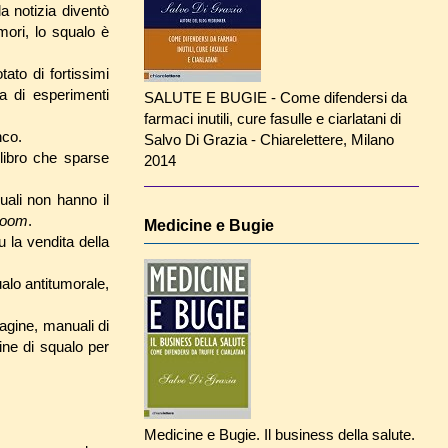
a notizia diventò
umori, lo squalo è
to di fortissimi
a di esperimenti
SALUTE E BUGIE - Come difendersi da
farmaci inutili, cure fasulle e ciarlatani di
nco.
Salvo Di Grazia - Chiarelettere, Milano
 libro che sparse
2014
quali non hanno il
boom
.
Medicine e Bugie
u la vendita della
ualo antitumorale,
lagine, manuali di
gine di squalo per
Medicine e Bugie. Il business della salute.