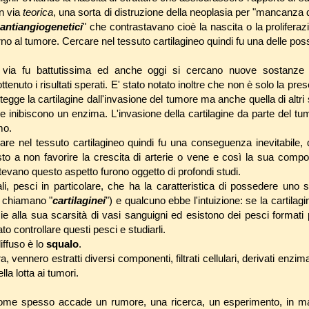
in via
teorica
, una sorta di distruzione della neoplasia per "mancanza di 
"
antiangiogenetici
" che contrastavano cioè la nascita o la proliferaz
no al tumore. Cercare nel tessuto cartilagineo quindi fu una delle possi
 via fu battutissima ed anche oggi si cercano nuove sostanze 
enuto i risultati sperati. E' stato notato inoltre che non è solo la pr
egge la cartilagine dall'invasione del tumore ma anche quella di altri
che inibiscono un enzima. L'invasione della cartilagine da parte del t
mo.
are nel tessuto cartilagineo quindi fu una conseguenza inevitabile,
o a non favorire la crescita di arterie o vene e così la sua compo
evano questo aspetto furono oggetto di profondi studi.
i, pesci in particolare, che ha la caratteristica di possedere uno 
i chiamano "
cartilaginei
") e qualcuno ebbe l'intuizione: se la cartilagi
e alla sua scarsità di vasi sanguigni ed esistono dei pesci formati 
to controllare questi pesci e studiarli.
diffuso è lo
squalo
.
a, vennero estratti diversi componenti, filtrati cellulari, derivati enzima
la lotta ai tumori.
come spesso accade un rumore, una ricerca, un esperimento, in ma