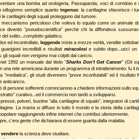
ventare una bomba ad orologeria. Passaparola, voci di corridoio e l
un sillogismo semplice quanto
ingenuo
: la cartilagine sfavorisce i t
i le cartilagini degli squali proteggono dal tumore.
 meccanismo pericoloso che voleva lo squalo come un animale dota
oce diventò "
pseudoscientifica
" perchè chi la diffondeva sussurrav
e del solito...
complotto
galattico.
lse ed incontrollate,
leggende
miste a mezze verità, vendite sottoba
arigioni incredibili e risultati
miracolosi
e subito dopo...uscì un
a: gli squali non vengono mai colpiti dal cancro.
nel 1992 un manuale dal titolo "
Sharks Don’t Get Cancer
" (Gli s
in una rete americana durante un programma di intrattenimento: fu il
mediatica", gli studi divennero "prove inconfutabili" ed il risultato f
e anticancro.
ti di persone sofferenti cominciarono a chiedere informazioni sullo sq
tratto" curativo...ed il commercio non tardò a svilupparsi.
sse, polveri, bustine "alla cartilagine di squalo", integratori di carti
lagine. La manìa si diffuse in tutto il mondo e la storia della cartila
popolare raggiungendo infine internet che contribuì ulteriormente.
, c'era gente che dichiarava di essere guarita dalla malattia.
o
vendere
la scienza deve studiare.