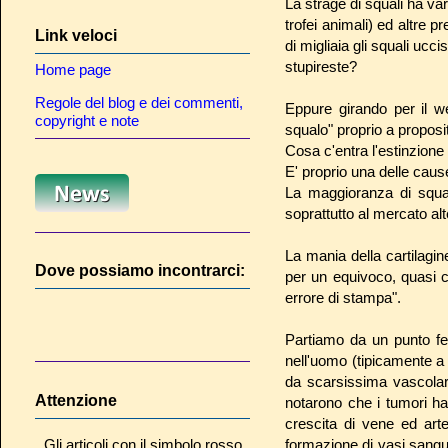
La strage di squali ha va
trofei animali) ed altre 
Link veloci
di migliaia gli squali ucc
stupireste?
Home page
Regole del blog e dei commenti,
Eppure girando per il w
copyright e note
squalo" proprio a proposit
Cosa c'entra l'estinzione 
E' proprio una delle caus
La maggioranza di squali 
soprattutto al mercato alt
La mania della cartilag
Dove possiamo incontrarci:
per un equivoco, quasi 
errore di stampa".
Partiamo da un punto f
nell'uomo (tipicamente a 
da scarsissima vascolar
Attenzione
notarono che i tumori ha
crescita di vene ed art
Gli articoli con il simbolo rosso
formazione di vasi sangui