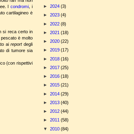
molto rari ma non
►
2024
(3)
nee. I
condromi
, i
to cartilagineo è
►
2023
(4)
►
2022
(8)
n si reca certo in
►
2021
(18)
 pescato è molto
►
2020
(22)
ato ai
report
degli
►
2019
(17)
to di tumore sia
►
2018
(16)
co (con rispettivi
►
2017
(25)
►
2016
(18)
►
2015
(21)
►
2014
(29)
►
2013
(40)
►
2012
(44)
►
2011
(58)
▼
2010
(84)