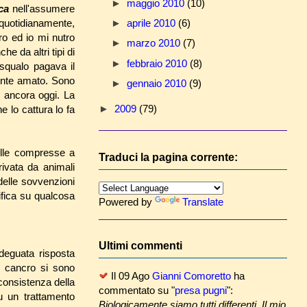
►
maggio 2010
(10)
ica
nell'assumere
 quotidianamente,
►
aprile 2010
(6)
ro ed io mi nutro
►
marzo 2010
(7)
he da altri tipi di
►
febbraio 2010
(8)
 squalo pagava il
mente amato. Sono
►
gennaio 2010
(9)
o ancora oggi. La
►
2009
(79)
 lo cattura lo fa
elle compresse a
Traduci la pagina corrente:
rivata da animali
elle sovvenzioni
ifica su qualcosa
Powered by
Translate
Ultimi commenti
deguata risposta
ul cancro si sono
Il 09 Ago
Gianni Comoretto
ha
nconsistenza della
commentato su "
presa pugni
":
 fu un trattamento
Biologicamente siamo tutti differenti. Il mio