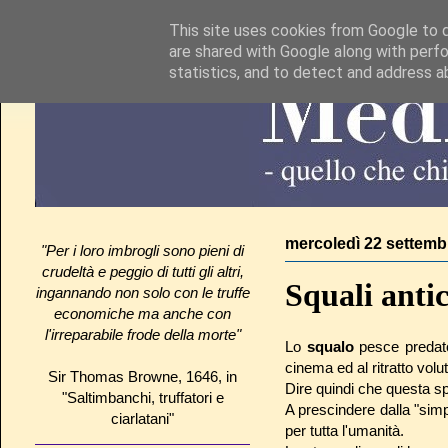
This site uses cookies from Google to de
are shared with Google along with perfo
statistics, and to detect and address a
mercoledì 22 settemb
"Per i loro imbrogli sono pieni di
crudeltà e peggio di tutti gli altri,
Squali antic
ingannando non solo con le truffe
economiche ma anche con
l'irreparabile frode della morte"
Lo
squalo
pesce predato
cinema ed al ritratto vol
Sir Thomas Browne, 1646, in
Dire quindi che questa sp
"Saltimbanchi, truffatori e
A prescindere dalla "si
ciarlatani"
per tutta l'umanità.