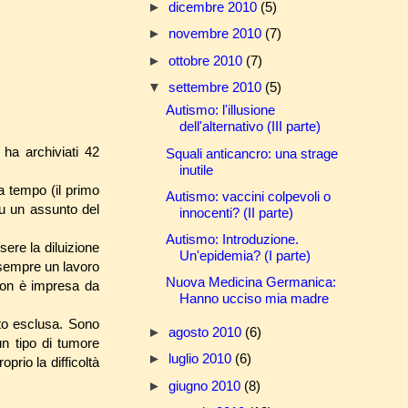
►
dicembre 2010
(5)
►
novembre 2010
(7)
►
ottobre 2010
(7)
▼
settembre 2010
(5)
Autismo: l'illusione
dell'alternativo (III parte)
 ha archiviati 42
Squali anticancro: una strage
inutile
a tempo (il primo
Autismo: vaccini colpevoli o
su un assunto del
innocenti? (II parte)
Autismo: Introduzione.
ere la diluizione
Un'epidemia? (I parte)
 sempre un lavoro
Nuova Medicina Germanica:
 non è impresa da
Hanno ucciso mia madre
tto esclusa. Sono
►
agosto 2010
(6)
un tipo di tumore
►
luglio 2010
(6)
rio la difficoltà
►
giugno 2010
(8)