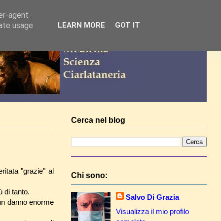
ser-agent
rate usage
LEARN MORE
GOT IT
Cerca nel blog
itata "grazie" al
Chi sono:
 di tanto.
Salvo Di Grazia
 un danno enorme
Visualizza il mio profilo