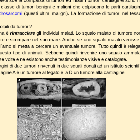
avorisce la comparsa di tumori ed infatti i tumori cartilaginei sono 
a classe di tumori benigni e maligni che colpiscono le parti cartilagi
drosarcomi
(questi ultimi maligni). La formazione di tumori nel tessu
olpiti da tumori?
ema è
rintracciare
gli individui malati. Lo squalo malato di tumore no
ore e scompare nel suo mare. Anche se uno squalo malato venisse
ll'amo si metta a cercare un eventuale tumore. Tutto quindi è releg
questo tipo di animali. Sebbene quindi rinvenire uno squalo ammala
rse volte e ne esistono anche testimonianze visive e catalogate.
i di due tumori rinvenuti in due squali donati ad un istituto scientifi
magine A è un tumore al fegato e la D un tumore alla cartilagine: