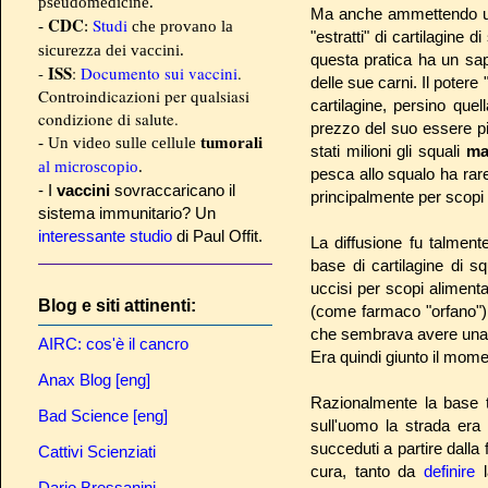
pseudomedicine.
Ma anche ammettendo una
CDC
Studi
-
:
che provano la
"estratti" di cartilagin
sicurezza dei vaccini.
questa pratica ha un sap
ISS
-
:
Documento sui vaccini
.
delle sue carni. Il potere 
Controindicazioni per qualsiasi
cartilagine, persino quel
condizione di salute.
prezzo del suo essere p
- Un video sulle cellule
tumorali
stati milioni gli squali
ma
al microscopio
.
pesca allo squalo ha rare
- I
vaccini
sovraccaricano il
principalmente per scopi 
sistema immunitario? Un
interessante studio
di Paul Offit.
La diffusione fu talme
base di cartilagine di s
uccisi per scopi aliment
Blog e siti attinenti:
(come farmaco "orfano") 
che sembrava avere una 
AIRC: cos'è il cancro
Era quindi giunto il mom
Anax Blog [eng]
Razionalmente la base t
Bad Science [eng]
sull'uomo la strada era 
succeduti a partire dalla 
Cattivi Scienziati
cura, tanto da
definire
l
Dario Bressanini