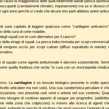
rie cause la maggioranza delle quali totalmente
banali
(pesca sportiva
preoccupanti (cambiamenti climatici, inquinamento) ma se vi dicessi c
isi ogni anno perchè si crede che alcune loro parti abbiano poteri antica
eb sarà capitato di leggere qualcosa come "
cartilagine anticancro
"
o della cura di certe malattie.
degli squali con le cure alternative per il cancro?
e della strage di squali. La pesca indiscriminata per scopi commercial
vengono uccisi per scopi culinari (diffusi soprattutto in oriente) e 
ernativo.
ine di squalo come agente antitumorale è davvero sorprendente. Sem
come quella freddura che recita "si cura con un enciclopedia medic
ermo. La
cartilagine
è un tessuto biologico presente in molte spec
livello articolare ma non solo). Una sua caratteristica peculiare è ch
izzazione, non presenta cioè vene o arterie nel suo contesto. Quan
nno bisogno di continuo apporto di sangue per progredire, (addirittu
erie nella zona che colpiscono) si misero alla ricerca di agenti c
gni: evitando la nascita di strutture che assicurassero l'apporto di s