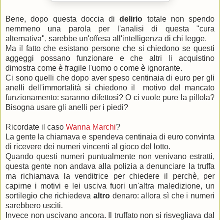
Bene, dopo questa doccia di
delirio
totale non spendo
nemmeno una parola per l'analisi di questa "cura
alternativa", sarebbe un'offesa all'intelligenza di chi legge.
Ma il fatto che esistano persone che si chiedono se questi
aggeggi possano funzionare e che altri li acquistino
dimostra come è fragile l'uomo o come è ignorante.
Ci sono quelli che dopo aver speso centinaia di euro per gli
anelli dell'immortalità si chiedono il motivo del mancato
funzionamento: saranno difettosi? O ci vuole pure la pillola?
Bisogna usare gli anelli per i piedi?
Ricordate il caso
Wanna Marchi
?
La gente la chiamava e spendeva centinaia di euro convinta
di ricevere dei numeri vincenti al gioco del lotto.
Quando questi numeri puntualmente non venivano estratti,
questa gente non andava alla polizia a denunciare la truffa
ma richiamava la venditrice per chiedere il perchè, per
capirne i motivi e lei usciva fuori un'altra maledizione, un
sortilegio che richiedeva
altro
denaro: allora sì che i numeri
sarebbero usciti.
Invece non uscivano ancora. Il truffato non si risvegliava dal