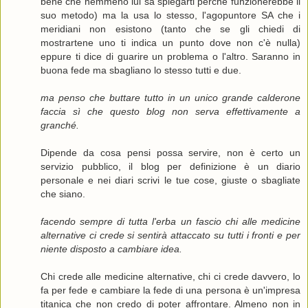
bene che nemmeno lui sa spiegarti perchè funzionerebbe il
suo metodo) ma la usa lo stesso, l'agopuntore SA che i
meridiani non esistono (tanto che se gli chiedi di
mostrartene uno ti indica un punto dove non c'è nulla)
eppure ti dice di guarire un problema o l'altro. Saranno in
buona fede ma sbagliano lo stesso tutti e due.
ma penso che buttare tutto in un unico grande calderone
faccia sì che questo blog non serva effettivamente a
granché.
Dipende da cosa pensi possa servire, non è certo un
servizio pubblico, il blog per definizione è un diario
personale e nei diari scrivi le tue cose, giuste o sbagliate
che siano.
facendo sempre di tutta l'erba un fascio chi alle medicine
alternative ci crede si sentirà attaccato su tutti i fronti e per
niente disposto a cambiare idea.
Chi crede alle medicine alternative, chi ci crede davvero, lo
fa per fede e cambiare la fede di una persona è un'impresa
titanica che non credo di poter affrontare. Almeno non in