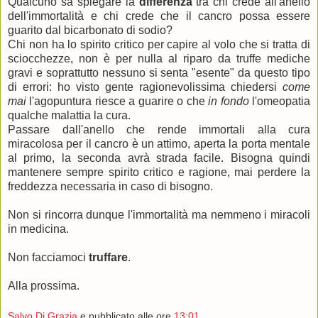
Qualcuno sa spiegare la
differenza
tra chi crede all'anello
dell'immortalità e chi crede che il cancro possa essere
guarito dal bicarbonato di sodio?
Chi non ha lo spirito critico per capire al volo che si tratta di
sciocchezze, non è per nulla al riparo da truffe mediche
gravi e soprattutto nessuno si senta "esente" da questo tipo
di errori: ho visto gente ragionevolissima chiedersi
come
mai
l'agopuntura riesce a guarire o che
in fondo
l'omeopatia
qualche malattia la cura.
Passare dall'anello che rende immortali alla cura
miracolosa per il cancro è un attimo, aperta la porta mentale
al primo, la seconda avrà strada facile. Bisogna quindi
mantenere sempre spirito critico e ragione, mai perdere la
freddezza necessaria in caso di bisogno.
Non si rincorra dunque l'immortalità ma nemmeno i miracoli
in medicina.
Non facciamoci
truffare
.
Alla prossima.
Salvo Di Grazia
e pubblicato alle ore
13:01