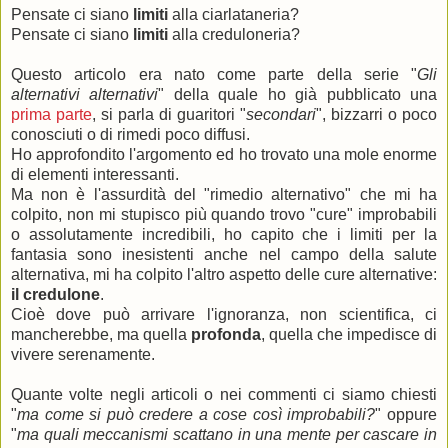
Pensate ci siano
limiti
alla ciarlataneria?
Pensate ci siano
limiti
alla creduloneria?
Questo articolo era nato come parte della serie "
Gli
alternativi alternativi
" della quale ho già pubblicato una
prima parte
, si parla di guaritori "
secondari
", bizzarri o poco
conosciuti o di rimedi poco diffusi.
Ho approfondito l'argomento ed ho trovato una mole enorme
di elementi interessanti.
Ma non è l'assurdità del "rimedio alternativo" che mi ha
colpito, non mi stupisco più quando trovo "cure" improbabili
o assolutamente incredibili, ho capito che i limiti per la
fantasia sono inesistenti anche nel campo della salute
alternativa, mi ha colpito l'altro aspetto delle cure alternative:
il credulone
.
Cioè dove può arrivare l'ignoranza, non scientifica, ci
mancherebbe, ma quella
profonda
, quella che impedisce di
vivere serenamente.
Quante volte negli articoli o nei commenti ci siamo chiesti
"
ma come si può credere a cose così improbabili?
" oppure
"
ma quali meccanismi scattano in una mente per cascare in