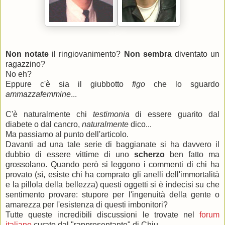
Non notate
il ringiovanimento?
Non sembra
diventato un
ragazzino?
No eh?
Eppure c'è sia il giubbotto
figo
che lo sguardo
ammazzafemmine
...
C'è naturalmente chi
testimonia
di essere guarito dal
diabete o dal cancro,
naturalmente
dico...
Ma passiamo al punto dell'articolo.
Davanti ad una tale serie di baggianate si ha davvero il
dubbio di essere vittime di uno
scherzo
ben fatto ma
grossolano. Quando però si leggono i commenti di chi ha
provato (sì, esiste chi ha comprato gli anelli dell'immortalità
e la pillola della bellezza) questi oggetti si è indecisi su che
sentimento provare: stupore per l'ingenuità della gente o
amarezza per l'esistenza di questi imbonitori?
Tutte queste incredibili discussioni le trovate nel
forum
italiano
curato dal "rappresentante" di Chiu.