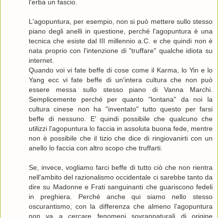
l'erba un fascio.
L'agopuntura, per esempio, non si può mettere sullo stesso
piano degli anelli in questione, perché l'agopuntura è una
tecnica che esiste dal III millennio a.C. e che quindi non è
nata proprio con l'intenzione di "truffare" qualche idiota su
internet.
Quando voi vi fate beffe di cose come il Karma, lo Yin e lo
Yang ecc vi fate beffe di un'intera cultura che non può
essere messa sullo stesso piano di Vanna Marchi.
Semplicemente perché per quanto "lontana" da noi la
cultura cinese non ha "inventato" tutto questo per farsi
beffe di nessuno. E' quindi possibile che qualcuno che
utilizzi l'agopuntura lo faccia in assoluta buona fede, mentre
non è possibile che il tizio che dice di ringiovanirti con un
anello lo faccia con altro scopo che truffarti.
Se, invece, vogliamo farci beffe di tutto ciò che non rientra
nell'ambito del razionalismo occidentale ci sarebbe tanto da
dire su Madonne e Frati sanguinanti che guariscono fedeli
in preghiera. Perché anche qui siamo nello stesso
oscurantismo, con la differenza che almeno l'agopuntura
non va a cercare fenomeni sovrannaturali di origine