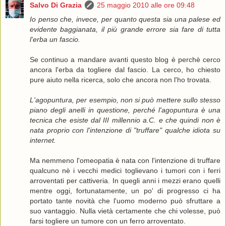
Salvo Di Grazia
25 maggio 2010 alle ore 09:48
Io penso che, invece, per quanto questa sia una palese ed
evidente baggianata, il più grande errore sia fare di tutta
l'erba un fascio.
Se continuo a mandare avanti questo blog è perchè cerco
ancora l'erba da togliere dal fascio. La cerco, ho chiesto
pure aiuto nella ricerca, solo che ancora non l'ho trovata.
L'agopuntura, per esempio, non si può mettere sullo stesso
piano degli anelli in questione, perché l'agopuntura è una
tecnica che esiste dal III millennio a.C. e che quindi non è
nata proprio con l'intenzione di "truffare" qualche idiota su
internet.
Ma nemmeno l'omeopatia è nata con l'intenzione di truffare
qualcuno nè i vecchi medici toglievano i tumori con i ferri
arroventati per cattiveria. In quegli anni i mezzi erano quelli
mentre oggi, fortunatamente, un po' di progresso ci ha
portato tante novità che l'uomo moderno può sfruttare a
suo vantaggio. Nulla vietà certamente che chi volesse, può
farsi togliere un tumore con un ferro arroventato.