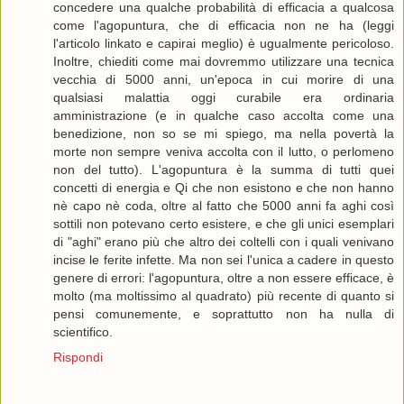
concedere una qualche probabilità di efficacia a qualcosa
come l'agopuntura, che di efficacia non ne ha (leggi
l'articolo linkato e capirai meglio) è ugualmente pericoloso.
Inoltre, chiediti come mai dovremmo utilizzare una tecnica
vecchia di 5000 anni, un'epoca in cui morire di una
qualsiasi malattia oggi curabile era ordinaria
amministrazione (e in qualche caso accolta come una
benedizione, non so se mi spiego, ma nella povertà la
morte non sempre veniva accolta con il lutto, o perlomeno
non del tutto). L'agopuntura è la summa di tutti quei
concetti di energia e Qi che non esistono e che non hanno
nè capo nè coda, oltre al fatto che 5000 anni fa aghi così
sottili non potevano certo esistere, e che gli unici esemplari
di "aghi" erano più che altro dei coltelli con i quali venivano
incise le ferite infette. Ma non sei l'unica a cadere in questo
genere di errori: l'agopuntura, oltre a non essere efficace, è
molto (ma moltissimo al quadrato) più recente di quanto si
pensi comunemente, e soprattutto non ha nulla di
scientifico.
Rispondi