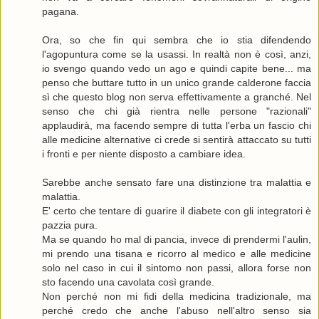
pagana.
Ora, so che fin qui sembra che io stia difendendo
l'agopuntura come se la usassi. In realtà non è così, anzi,
io svengo quando vedo un ago e quindi capite bene... ma
penso che buttare tutto in un unico grande calderone faccia
sì che questo blog non serva effettivamente a granché. Nel
senso che chi già rientra nelle persone "razionali"
applaudirà, ma facendo sempre di tutta l'erba un fascio chi
alle medicine alternative ci crede si sentirà attaccato su tutti
i fronti e per niente disposto a cambiare idea.
Sarebbe anche sensato fare una distinzione tra malattia e
malattia.
E' certo che tentare di guarire il diabete con gli integratori è
pazzia pura.
Ma se quando ho mal di pancia, invece di prendermi l'aulin,
mi prendo una tisana e ricorro al medico e alle medicine
solo nel caso in cui il sintomo non passi, allora forse non
sto facendo una cavolata così grande.
Non perché non mi fidi della medicina tradizionale, ma
perché credo che anche l'abuso nell'altro senso sia