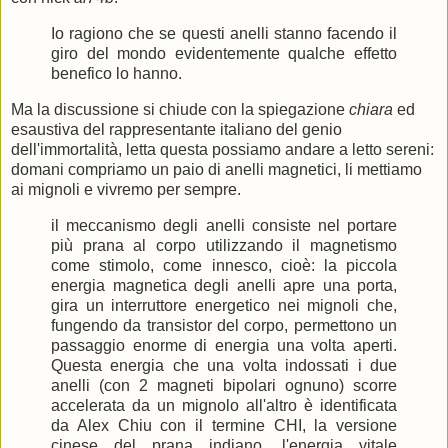
Io ragiono che se questi anelli stanno facendo il
giro del mondo evidentemente qualche effetto
benefico lo hanno.
Ma la discussione si chiude con la spiegazione
chiara
ed
esaustiva del rappresentante italiano del genio
dell'immortalità, letta questa possiamo andare a letto sereni:
domani compriamo un paio di anelli magnetici, li mettiamo
ai mignoli e vivremo per sempre.
il meccanismo degli anelli consiste nel portare
più prana al corpo utilizzando il magnetismo
come stimolo, come innesco, cioè: la piccola
energia magnetica degli anelli apre una porta,
gira un interruttore energetico nei mignoli che,
fungendo da transistor del corpo, permettono un
passaggio enorme di energia una volta aperti.
Questa energia che una volta indossati i due
anelli (con 2 magneti bipolari ognuno) scorre
accelerata da un mignolo all'altro è identificata
da Alex Chiu con il termine CHI, la versione
cinese del prana indiano, l'energia vitale