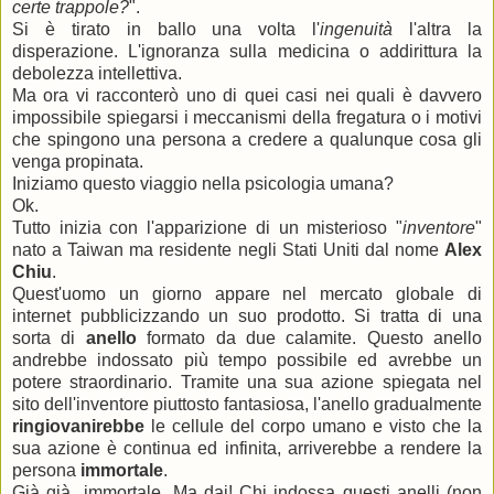
certe trappole?
".
Si è tirato in ballo una volta l'
ingenuità
l'altra la
disperazione. L'ignoranza sulla medicina o addirittura la
debolezza intellettiva.
Ma ora vi racconterò uno di quei casi nei quali è davvero
impossibile
spiegarsi i meccanismi della fregatura o i motivi
che spingono una persona a credere a qualunque cosa gli
venga propinata.
Iniziamo questo viaggio nella psicologia umana?
Ok.
Tutto inizia con l'apparizione di un misterioso "
inventore
"
nato a Taiwan ma residente negli Stati Uniti dal nome
Alex
Chiu
.
Quest'uomo un giorno appare nel mercato globale di
internet pubblicizzando un suo prodotto. Si tratta di una
sorta di
anello
formato da due calamite. Questo anello
andrebbe indossato più tempo possibile ed avrebbe un
potere straordinario. Tramite una sua azione spiegata nel
sito dell'inventore piuttosto fantasiosa, l'anello gradualmente
ringiovanirebbe
le cellule del corpo umano e visto che la
sua azione è continua ed infinita, arriverebbe a rendere la
persona
immortale
.
Già già...immortale. Ma dai! Chi indossa questi anelli (non