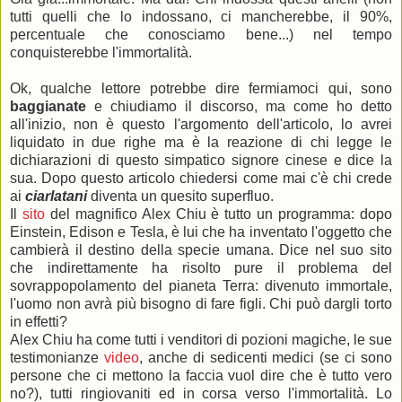
tutti quelli che lo indossano, ci mancherebbe, il 90%,
percentuale che conosciamo bene...) nel tempo
conquisterebbe l'immortalità.
Ok, qualche lettore potrebbe dire fermiamoci qui, sono
baggianate
e chiudiamo il discorso, ma come ho detto
all'inizio, non è questo l'argomento dell'articolo, lo avrei
liquidato in due righe ma è la reazione
di chi legge le
dichiarazioni di questo simpatico signore cinese e dice la
sua. Dopo questo articolo chiedersi come mai c'è chi crede
ai
ciarlatani
diventa un quesito superfluo.
Il
sito
del magnifico Alex Chiu è tutto un programma: dopo
Einstein, Edison e Tesla, è lui che ha inventato l'oggetto che
cambierà il destino della specie umana. Dice nel suo sito
che indirettamente ha risolto pure il problema del
sovrappopolamento del pianeta Terra: divenuto immortale,
l'uomo non avrà più bisogno di fare figli. Chi può dargli torto
in effetti?
Alex Chiu ha come tutti i venditori di pozioni magiche, le sue
testimonianze
video
, anche di sedicenti medici (se ci sono
persone che ci mettono la faccia vuol dire che è tutto vero
no?), tutti ringiovaniti ed in corsa verso l'immortalità. Lo