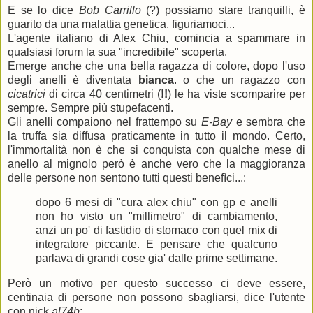
E se lo dice
Bob Carrillo
(?) possiamo stare tranquilli, è
guarito da una malattia genetica, figuriamoci...
L'agente italiano di Alex Chiu, comincia a spammare in
qualsiasi forum la sua "incredibile" scoperta.
Emerge anche che una bella ragazza di colore, dopo l'uso
degli anelli è diventata
bianca
. o che un ragazzo con
cicatrici
di circa 40 centimetri (
!!
) le ha viste scomparire per
sempre. Sempre più stupefacenti.
Gli anelli compaiono nel frattempo su
E-Bay
e sembra che
la truffa sia diffusa praticamente in tutto il mondo. Certo,
l'immortalità non è che si conquista con qualche mese di
anello al mignolo però è anche vero che la maggioranza
delle persone non sentono tutti questi benefìci...:
dopo 6 mesi di "cura alex chiu" con gp e anelli
non ho visto un "millimetro" di cambiamento,
anzi un po' di fastidio di stomaco con quel mix di
integratore piccante. E pensare che qualcuno
parlava di grandi cose gia' dalle prime settimane.
Però un motivo per questo successo ci deve essere,
centinaia di persone non possono sbagliarsi, dice l'utente
con nick
al74b
: