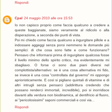
Rispondi
Cpal
24 maggio 2010 alle ore 15:53
Io non capisco proprio come faccia qualcuno a credere a
queste baggianate, siamo veramente al ridicolo o alla
disperazione, a seconda dei punti di vista.
Poi mi chiedo come faccia qualcuno a ingurgitare pillole e a
indossare aggeggi senza porsi nemmeno le domande più
semplici: di che cosa sono fatte e come funzionano?
Pensavo che informarsi prima di ingurgitare qualcosa fosse
il livello minimo dello spirito critico, ma evidentemente mi
sbagliavo. O forse ci sono due piani diversi nel
complottista/alternativo: se è una cosa alternativa mi fido,
se invece è una cosa "controllata dal governo" mi oppongo
aprioristicamente. E così si pigliano quintali di vitamine e di
altri intrugli senza pensarci (addirittura credendo che
possano renderci immortali, incredibile), poi si inorridisce
davanti alla verdura non biodinamica, al dentifricio al fluoro,
ai "pericolosissimi" saponi commerciali e così via...
Rispondi