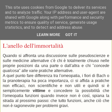
This site uses cookies from Google to deliver its services
and to analyze traffic. Your IP address and user-agent are
shared with Google along with performance and security
metrics to ensure quality of service, generate usage
statistics, and to detect and address abuse.
▼
LEARN MORE
GOT IT
lunedì 24 maggio 2010
L'anello dell'immortalità
Quando si affronta una discussione sulle pseudoscienze e
sulle medicine alternative c'è chi è totalmente chiuso nelle
proprie posizioni da una parte o dall'altra e chi "
concede
qualcosa
" alle varie pratiche alternative.
A quel punto fare differenza tra l'omeopatia, i fiori di Bach o
la pranoterapia ha poca importanza, ci si affida a pratiche
non efficaci, non scientifiche e non utili e quindi si è
semplicemente
vittime
e concedere la possibilità che
l'omeopatia funzioni quando invece non è così, spiana la
strada al prossimo passo: che tutto funzioni, anche ciò che
non è ragionevole per problemi gravi.