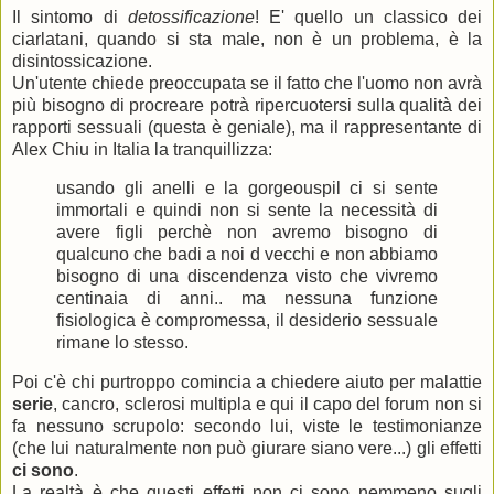
Il sintomo di
detossificazione
! E' quello un classico dei
ciarlatani, quando si sta male, non è un problema, è la
disintossicazione.
Un'utente chiede preoccupata se il fatto che l'uomo non avrà
più bisogno di procreare potrà ripercuotersi sulla qualità dei
rapporti sessuali (questa è geniale), ma il rappresentante di
Alex Chiu in Italia la tranquillizza:
usando gli anelli e la gorgeouspil ci si sente
immortali e quindi non si sente la necessità di
avere figli perchè non avremo bisogno di
qualcuno che badi a noi d vecchi e non abbiamo
bisogno di una discendenza visto che vivremo
centinaia di anni.. ma nessuna funzione
fisiologica è compromessa, il desiderio sessuale
rimane lo stesso.
Poi c'è chi purtroppo comincia a chiedere aiuto per malattie
serie
, cancro, sclerosi multipla e qui il capo del forum non si
fa nessuno scrupolo: secondo lui, viste le testimonianze
(che lui naturalmente non può giurare siano vere...) gli effetti
ci sono
.
La realtà è che questi effetti non ci sono nemmeno sugli