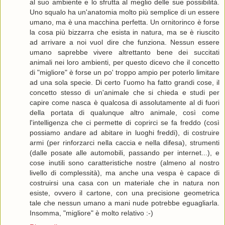
al suo ambiente e lo sfrutta al meglio delle sue possibilità.
Uno squalo ha un'anatomia molto più semplice di un essere
umano, ma è una macchina perfetta. Un ornitorinco è forse
la cosa più bizzarra che esista in natura, ma se è riuscito
ad arrivare a noi vuol dire che funziona. Nessun essere
umano saprebbe vivere altrettanto bene dei succitati
animali nei loro ambienti, per questo dicevo che il concetto
di "migliore" è forse un po' troppo ampio per poterlo limitare
ad una sola specie. Di certo l'uomo ha fatto grandi cose, il
concetto stesso di un'animale che si chieda e studi per
capire come nasca è qualcosa di assolutamente al di fuori
della portata di qualunque altro animale, così come
l'intelligenza che ci permette di coprirci se fa freddo (così
possiamo andare ad abitare in luoghi freddi), di costruire
armi (per rinforzarci nella caccia e nella difesa), strumenti
(dalle posate alle automobili, passando per internet...), e
cose inutili sono caratteristiche nostre (almeno al nostro
livello di complessità), ma anche una vespa è capace di
costruirsi una casa con un materiale che in natura non
esiste, ovvero il cartone, con una precisione geometrica
tale che nessun umano a mani nude potrebbe eguagliarla.
Insomma, "migliore" è molto relativo :-)