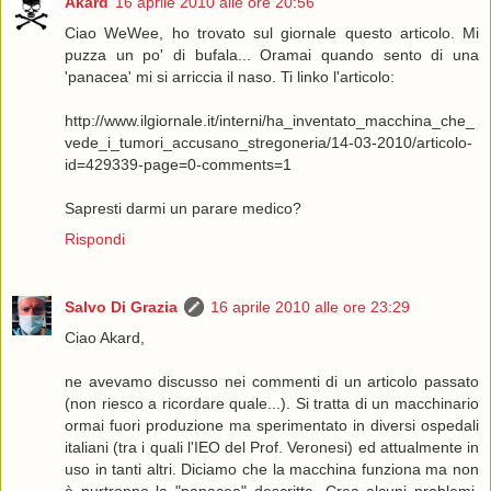
Akard
16 aprile 2010 alle ore 20:56
Ciao WeWee, ho trovato sul giornale questo articolo. Mi
puzza un po' di bufala... Oramai quando sento di una
'panacea' mi si arriccia il naso. Ti linko l'articolo:
http://www.ilgiornale.it/interni/ha_inventato_macchina_che_
vede_i_tumori_accusano_stregoneria/14-03-2010/articolo-
id=429339-page=0-comments=1
Sapresti darmi un parare medico?
Rispondi
Salvo Di Grazia
16 aprile 2010 alle ore 23:29
Ciao Akard,
ne avevamo discusso nei commenti di un articolo passato
(non riesco a ricordare quale...). Si tratta di un macchinario
ormai fuori produzione ma sperimentato in diversi ospedali
italiani (tra i quali l'IEO del Prof. Veronesi) ed attualmente in
uso in tanti altri. Diciamo che la macchina funziona ma non
è purtroppo la "panacea" descritta. Crea alcuni problemi,