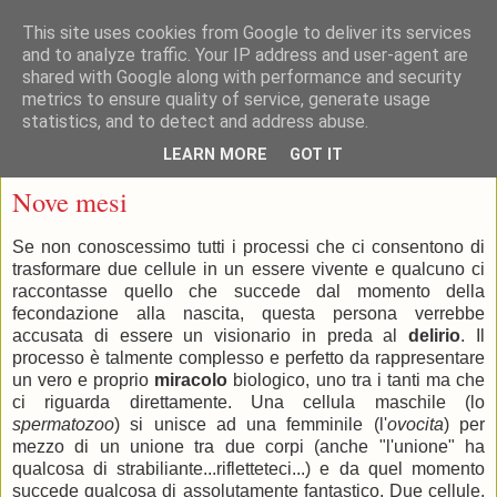
This site uses cookies from Google to deliver its services
and to analyze traffic. Your IP address and user-agent are
shared with Google along with performance and security
metrics to ensure quality of service, generate usage
statistics, and to detect and address abuse.
▼
LEARN MORE
GOT IT
mercoledì 14 aprile 2010
Nove mesi
Se non conoscessimo tutti i processi che ci consentono di
trasformare due cellule in un essere vivente e qualcuno ci
raccontasse quello che succede dal momento della
fecondazione alla nascita, questa persona verrebbe
accusata di essere un visionario in preda al
delirio
. Il
processo è talmente complesso e perfetto da rappresentare
un vero e proprio
miracolo
biologico, uno tra i tanti ma che
ci riguarda direttamente. Una cellula maschile (lo
spermatozoo
) si unisce ad una femminile (l'
ovocita
) per
mezzo di un unione tra due corpi (anche "l'unione" ha
qualcosa di strabiliante...rifletteteci...) e da quel momento
succede qualcosa di assolutamente fantastico. Due cellule.