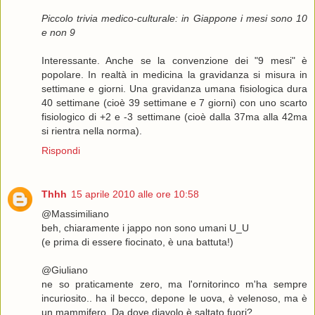
Piccolo trivia medico-culturale: in Giappone i mesi sono 10
e non 9
Interessante. Anche se la convenzione dei "9 mesi" è
popolare. In realtà in medicina la gravidanza si misura in
settimane e giorni. Una gravidanza umana fisiologica dura
40 settimane (cioè 39 settimane e 7 giorni) con uno scarto
fisiologico di +2 e -3 settimane (cioè dalla 37ma alla 42ma
si rientra nella norma).
Rispondi
Thhh
15 aprile 2010 alle ore 10:58
@Massimiliano
beh, chiaramente i jappo non sono umani U_U
(e prima di essere fiocinato, è una battuta!)
@Giuliano
ne so praticamente zero, ma l'ornitorinco m'ha sempre
incuriosito.. ha il becco, depone le uova, è velenoso, ma è
un mammifero. Da dove diavolo è saltato fuori?