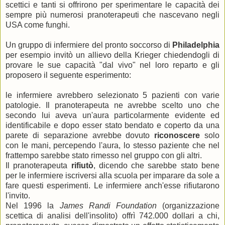
scettici e tanti si offrirono per sperimentare le capacità dei
sempre più numerosi pranoterapeuti che nascevano negli
USA come funghi.
Un gruppo di infermiere del pronto soccorso di
Philadelphia
per esempio invitò un allievo della Krieger chiedendogli di
provare le sue capacità "dal vivo" nel loro reparto e gli
proposero il seguente esperimento:
le infermiere avrebbero selezionato 5 pazienti con varie
patologie. Il pranoterapeuta ne avrebbe scelto uno che
secondo lui aveva un'aura particolarmente evidente ed
identificabile e dopo esser stato bendato e coperto da una
parete di separazione avrebbe dovuto
riconoscere
solo
con le mani, percependo l'aura, lo stesso paziente che nel
frattempo sarebbe stato rimesso nel gruppo con gli altri.
Il pranoterapeuta
rifiutò
, dicendo che sarebbe stato bene
per le infermiere iscriversi alla scuola per imparare da sole a
fare questi esperimenti. Le infermiere anch'esse rifiutarono
l'invito.
Nel 1996 la
James Randi Foundation
(organizzazione
scettica di analisi dell'insolito) offrì 742.000 dollari a chi,