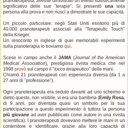
pranoterapeuta, avesse dimostrato un effetto statisticamente
significativo delle sue "terapie". Si presentò
una
sola
persona alla prova e non riuscì a dimostrare le sue capacità.
Un piccolo particolare: negli Stati Uniti esistono più di
40.000 pranoterapeuti associali alla "Terapeutic Touch"
della Krieger.
Un resoconto in inglese di quei memorabili esperimenti
sulla pranoterapia lo troviamo
qui
.
Scese in campo anche il
JAMA
(
Journal of the American
Medical Association
), prestigiosa rivista medica che nel
1998
provò
sul campo il "
tocco terapeutico
" delle mani.
Chiamò 21 pranoterapeuti con esperienza diversa (da 1 a
27 anni di "professione").
Ogni pranoterapeuta era seduto davanti ad uno schermo e
dietro questo, non visibile, vi era una bambina (
Emily Rosa
,
di 9 anni, poi diventata quasi un simbolo per la sua
partecipazione a questo esperimento: è tuttora la persona
più giovane
ad aver pubblicato come autore in una rivista
scientifica). I pranoterapeuti dovevano mettere le mani in un
contenitore e identificare, grazie alla loro capacità di