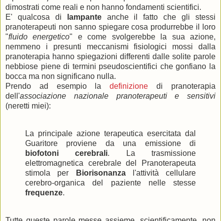
dimostrati come reali e non hanno fondamenti scientifici.
E' qualcosa di
lampante
anche il fatto che gli stessi
pranoterapeuti non sanno spiegare cosa produrrebbe il loro
"
fluido energetico
" e come svolgerebbe la sua azione,
nemmeno i presunti meccanismi fisiologici mossi dalla
pranoterapia hanno spiegazioni differenti dalle solite parole
nebbiose piene di termini pseudoscientifici che gonfiano la
bocca ma non significano nulla.
Prendo ad esempio la
definizione
di pranoterapia
dell'
associazione nazionale pranoterapeuti e sensitivi
(neretti miei):
La principale azione terapeutica esercitata dal
Guaritore proviene da una emissione di
biofotoni cerebrali
. La trasmissione
elettromagnetica cerebrale del Pranoterapeuta
stimola per
Biorisonanza
l'attività cellulare
cerebro-organica del paziente nelle stesse
frequenze
.
Tutte queste parole messe assieme, scientificamente, non