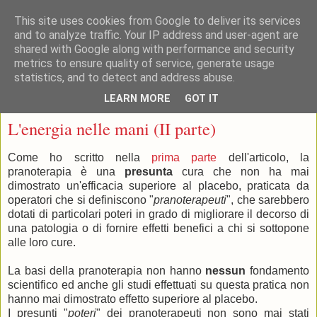
This site uses cookies from Google to deliver its services
and to analyze traffic. Your IP address and user-agent are
shared with Google along with performance and security
metrics to ensure quality of service, generate usage
statistics, and to detect and address abuse.
▼
LEARN MORE
GOT IT
giovedì 11 marzo 2010
L'energia nelle mani (II parte)
Come ho scritto nella
prima parte
dell'articolo, la
pranoterapia è una
presunta
cura che non ha mai
dimostrato un'efficacia superiore al placebo, praticata da
operatori che si definiscono "
pranoterapeuti
", che sarebbero
dotati di particolari poteri in grado di migliorare il decorso di
una patologia o di fornire effetti benefici a chi si sottopone
alle loro cure.
La basi della pranoterapia non hanno
nessun
fondamento
scientifico ed anche gli studi effettuati su questa pratica non
hanno mai dimostrato effetto superiore al placebo.
I presunti "
poteri
" dei pranoterapeuti non sono mai stati