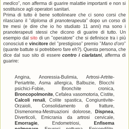
medico
", non afferma di guarire malattie importanti e non si
sostituisce agli operatori sanitari.
Prima di tutto è bene sottolineare che ci sono corsi che
rilasciano il "
diploma di pranoterapeuta
" dopo un corso di
tre mesi (e dire che io ho studiato 11 anni) ma sono i
pranoterapeuti stessi che dicono di guarire di tutto. Un
esempio dal
sito
di un "operatore" che si definisce tra i più
conosciuti e
vincitore
del "prestigioso" premio "
Mano d'oro
"
(quante battute si potrebbero fare eh?). Questa persona, che
dice dal suo sito di essere
contro i ciarlatani
, afferma di
guarire:
Angina, Anoressia-Bulimia, Artrosi-Artrite-
Periartrite, Asma allergica, Balbuzie, Blocchi
psichici-Fobie, Bronchite cronica,
Broncopolmonite
, Cefalea vasomotoria, Cistite,
Calcoli renali
, Colite spastica, Congiuntivite-
Orzaioli, Consolidamento di fratture,
Dismenorrea-Mestruazioni dolorose,
Dispnea
,
Diverticoli, Emicrania da artrosi cervicale,
Emorragie
, Endometriosi,
Enfisema
polmonare
, Enuresi notturna, Epicondilite,