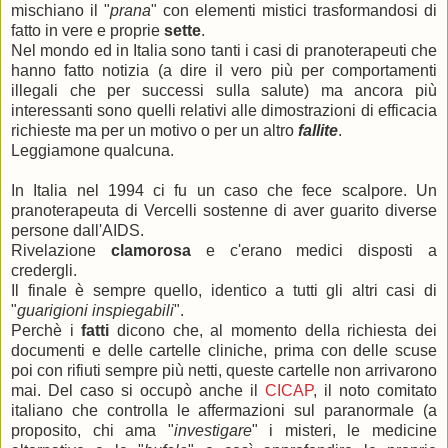
mischiano il "
prana
" con elementi mistici trasformandosi di
fatto in vere e proprie
sette
.
Nel mondo ed in Italia sono tanti i casi di pranoterapeuti che
hanno fatto notizia (a dire il vero più per comportamenti
illegali che per successi sulla salute) ma ancora più
interessanti sono quelli relativi alle dimostrazioni di efficacia
richieste ma per un motivo o per un altro
fallite
.
Leggiamone qualcuna.
In Italia nel 1994 ci fu un caso che fece scalpore. Un
pranoterapeuta di Vercelli sostenne di aver guarito diverse
persone dall'AIDS.
Rivelazione
clamorosa
e c'erano medici disposti a
credergli.
Il finale è sempre quello, identico a tutti gli altri casi di
"
guarigioni inspiegabili
".
Perchè i
fatti
dicono che, al momento della richiesta dei
documenti e delle cartelle cliniche, prima con delle scuse
poi con rifiuti sempre più netti, queste cartelle non arrivarono
mai. Del caso si occupò anche il
CICAP
, il noto comitato
italiano che controlla le affermazioni sul paranormale (a
proposito, chi ama "
investigare
" i misteri, le medicine