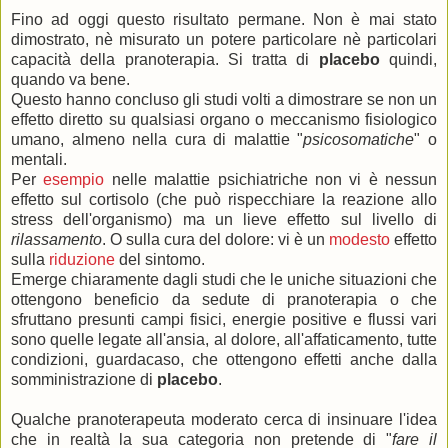
Fino ad oggi questo risultato permane. Non è mai stato
dimostrato, nè misurato un potere particolare nè particolari
capacità della pranoterapia. Si tratta di
placebo
quindi,
quando va bene.
Questo hanno concluso gli studi volti a dimostrare se non un
effetto diretto su qualsiasi organo o meccanismo fisiologico
umano, almeno nella cura di malattie "
psicosomatiche
" o
mentali.
Per
esempio
nelle malattie psichiatriche non vi è nessun
effetto sul cortisolo (che può rispecchiare la reazione allo
stress dell'organismo) ma un lieve effetto sul livello di
rilassamento
. O sulla cura del dolore: vi è un
modesto
effetto
sulla
riduzione
del sintomo.
Emerge chiaramente dagli studi che le uniche situazioni che
ottengono beneficio da sedute di pranoterapia o che
sfruttano presunti campi fisici, energie positive e flussi vari
sono quelle legate all'ansia, al dolore, all'affaticamento, tutte
condizioni, guardacaso, che ottengono effetti anche dalla
somministrazione di
placebo
.
Qualche pranoterapeuta moderato cerca di insinuare l'idea
che in realtà la sua categoria non pretende di "
fare il