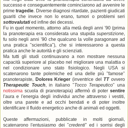
successo e conseguentemente cominciarono ad avvenire le
prime
tragedie
. Diverse diagnosi ritardate, pazienti giudicati
guariti che invece non lo erano, tumori o problemi seri
sottovalutati
ed infine dei decessi.
Fu in quel momento, attorno alla metà degli anni '90 (prima
la pranoterapia era considerata una stupida
superstizione
,
fu solo negli anni '90 che qualcuno la volle paragonare ad
una pratica "scientifica"), che si interessarono a questa
pratica anche le autorità e gli scienziati.
Ma tutti gli studi continuavano a non mostrare nessuna
capacità superiore al placebo nel migliorare una malattia o
nel condizionare uno stato fisiologico. Negli USA si
scatenarono tante polemiche ed una delle più "famose"
pranoterapiste,
Dolores Krieger
(inventrice del
TT
ovvero
Therapeutic Touch
, in italiano "
Tocco Terapeutico
" una
notissima
scuola di pranoterapia) affermò di poter
sentire
l'aura e l'energia degli individui anche attraverso i vestiti,
oltre una parete e ad occhi bendati e di poter inoltre
identificare il fluido energetico anche di animali ed oggetti.
Queste affermazioni, pubblicate in molti giornali,
scatenarono l'entusiasmo dei "
credenti
" ed i sorrisi degli