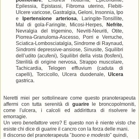
Epilessia, Epistassi, Fibroma uterino, Flebiti-
Ulcere varicose, Gastralgia, Geloni, Insonnia, Ipo
e
Ipertensione arteriosa
, Laringite-Tonsillite,
Mal di gola-Faringite, Micosi-Herpes,
Nefrite
,
Nevralgia del trigemino, Nevriti-Neuriti, Otite,
Piorrea-Granuloma-Ascesso, Porri e Verruche,
Sciatica-Lombosciatalgia, Sindrome di Raynaud,
Sindromi depressive-ansiose, Sinusite, Squilibri
dell’udito (acufeni), Squilibri della vista (fosfeni),
Sterilità di origine nervosa, Strappo muscolare,
Tachicardia, Telogen effluvium (caduta di
capelli), Torcicollo, Ulcera duodenale,
Ulcera
gastrica.
Neretti miei per sottolineare come questo pranoterapeuta
affermi con tutta serenità di
guarire
le broncopolmoniti,
come l'ulcera, i calcoli ed addirittura di risolvere le
emorragie.
Un vero
benefattore
vero? E questo non è niente visto che
esiste chi dice di guarire il cancro con la forza delle mani.
Il discorso del pranoterapeuta "
buono e modesto
" quindi,