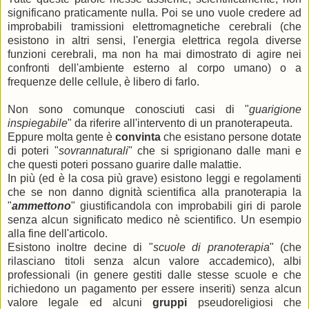
significano praticamente nulla. Poi se uno vuole credere ad
improbabili tramissioni elettromagnetiche cerebrali (che
esistono in altri sensi, l'energia elettrica regola diverse
funzioni cerebrali, ma non ha mai dimostrato di agire nei
confronti dell'ambiente esterno al corpo umano) o a
frequenze delle cellule, è libero di farlo.
Non sono comunque conosciuti casi di "
guarigione
inspiegabile
" da riferire all'intervento di un pranoterapeuta.
Eppure molta gente è
convinta
che esistano persone dotate
di poteri "
sovrannaturali
" che si sprigionano dalle mani e
che questi poteri possano guarire dalle malattie.
In più (ed è la cosa più grave) esistono leggi e regolamenti
che se non danno dignità scientifica alla pranoterapia la
"
ammettono
" giustificandola con improbabili giri di parole
senza alcun significato medico nè scientifico. Un esempio
alla fine dell'articolo.
Esistono inoltre decine di "
scuole di pranoterapia
" (che
rilasciano titoli senza alcun valore accademico), albi
professionali (in genere gestiti dalle stesse scuole e che
richiedono un pagamento per essere inseriti) senza alcun
valore legale ed alcuni
gruppi
pseudoreligiosi che