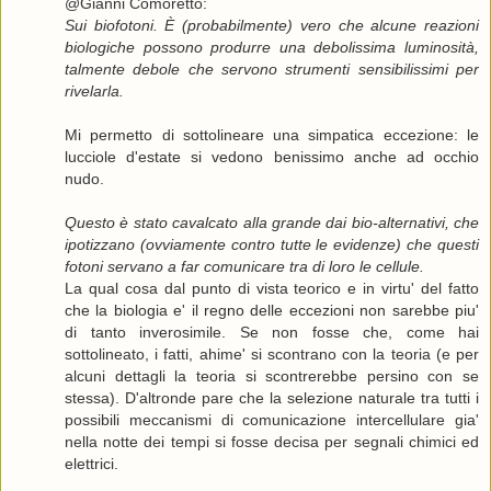
@Gianni Comoretto:
Sui biofotoni. È (probabilmente) vero che alcune reazioni
biologiche possono produrre una debolissima luminosità,
talmente debole che servono strumenti sensibilissimi per
rivelarla.
Mi permetto di sottolineare una simpatica eccezione: le
lucciole d'estate si vedono benissimo anche ad occhio
nudo.
Questo è stato cavalcato alla grande dai bio-alternativi, che
ipotizzano (ovviamente contro tutte le evidenze) che questi
fotoni servano a far comunicare tra di loro le cellule.
La qual cosa dal punto di vista teorico e in virtu' del fatto
che la biologia e' il regno delle eccezioni non sarebbe piu'
di tanto inverosimile. Se non fosse che, come hai
sottolineato, i fatti, ahime' si scontrano con la teoria (e per
alcuni dettagli la teoria si scontrerebbe persino con se
stessa). D'altronde pare che la selezione naturale tra tutti i
possibili meccanismi di comunicazione intercellulare gia'
nella notte dei tempi si fosse decisa per segnali chimici ed
elettrici.