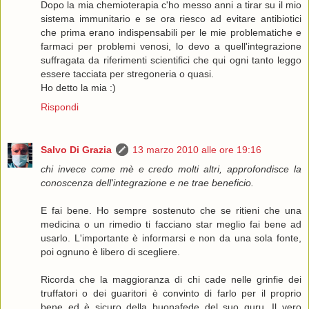
Dopo la mia chemioterapia c'ho messo anni a tirar su il mio
sistema immunitario e se ora riesco ad evitare antibiotici
che prima erano indispensabili per le mie problematiche e
farmaci per problemi venosi, lo devo a quell'integrazione
suffragata da riferimenti scientifici che qui ogni tanto leggo
essere tacciata per stregoneria o quasi.
Ho detto la mia :)
Rispondi
Salvo Di Grazia
13 marzo 2010 alle ore 19:16
chi invece come mè e credo molti altri, approfondisce la
conoscenza dell'integrazione e ne trae beneficio.
E fai bene. Ho sempre sostenuto che se ritieni che una
medicina o un rimedio ti facciano star meglio fai bene ad
usarlo. L'importante è informarsi e non da una sola fonte,
poi ognuno è libero di scegliere.
Ricorda che la maggioranza di chi cade nelle grinfie dei
truffatori o dei guaritori è convinto di farlo per il proprio
bene ed è sicuro della buonafede del suo guru. Il vero