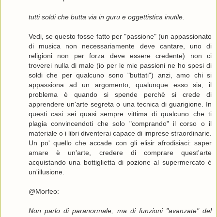
tutti soldi che butta via in guru e oggettistica inutile.
Vedi, se questo fosse fatto per "passione" (un appassionato
di musica non necessariamente deve cantare, uno di
religioni non per forza deve essere credente) non ci
troverei nulla di male (io per le mie passioni ne ho spesi di
soldi che per qualcuno sono "buttati") anzi, amo chi si
appassiona ad un argomento, qualunque esso sia, il
problema è quando si spende perchè si crede di
apprendere un'arte segreta o una tecnica di guarigione. In
questi casi sei quasi sempre vittima di qualcuno che ti
plagia convincendoti che solo "comprando" il corso o il
materiale o i libri diventerai capace di imprese straordinarie.
Un po' quello che accade con gli elisir afrodisiaci: saper
amare è un'arte, credere di comprare quest'arte
acquistando una bottiglietta di pozione al supermercato è
un'illusione.
@Morfeo:
Non parlo di paranormale, ma di funzioni "avanzate" del