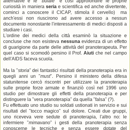
alternative e le "
bufale
" e così approfondire le proprie
curiosità in maniera
seria
e scientifica ed anche divertente,
cominci a conoscere il CICAP, stimola il cervello) ma
anch'essi non riuscirono ad avere accesso a nessun
documento nonostante l'interessamento di medici disposti a
studiare i casi.
L'ordine dei medici della città esaminò la situazione e
concluse che non esisteva
nessuna
evidenza di un effetto
di guarigione da parte delle attività del pranoterapeuta. Per
quel caso si scomodò persino il Prof.
Aiuti
che nel campo
dell'AIDS faceva scuola.
Ma la "
storia
" dei fantastici risultati della pranoterapia era in
quegli anni un "
must
". Persino il ministero della difesa
statunitense cercò riscontri per utilizzare la pranoterapia
sulle proprie forze armate e finanziò così nel 1996 uno
studio per dimostrare gli effetti della pranoterapia e per
distinguere la "vera pranoterapia" da quella "falsa" (?).
Fu effettuato uno studio su soldati ustionati in servizio e sui
risultati del "tocco magico" sul dolore. Creati due gruppi,
uno riceveva vere sedute di pranoterapia, l'altro no: le
infermiere "
mimavano
" i gesti della pranoterapia senza
conoscerne le tecniche e senza essere dotate del