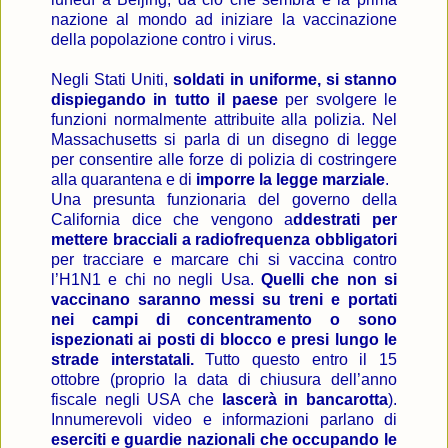
nazione al mondo ad iniziare la vaccinazione
della popolazione contro i virus.
Negli Stati Uniti,
soldati in uniforme, si stanno
dispiegando in tutto il paese
per svolgere le
funzioni normalmente attribuite alla polizia. Nel
Massachusetts si parla di un disegno di legge
per consentire alle forze di polizia di costringere
alla quarantena e di
imporre la legge marziale
.
Una presunta funzionaria del governo della
California dice che vengono a
ddestrati per
mettere bracciali a radiofrequenza obbligatori
per tracciare e marcare chi si vaccina contro
l’H1N1 e chi no negli Usa.
Quelli che non si
vaccinano saranno messi su treni e portati
nei campi di concentramento o sono
ispezionati ai posti di blocco e presi lungo le
strade interstatali.
Tutto questo entro il 15
ottobre (proprio la data di chiusura dell’anno
fiscale negli USA che
lascerà in bancarotta
).
Innumerevoli video e informazioni parlano di
eserciti e guardie nazionali che occupando le