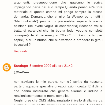
argomenti, presuppongono che qualcuno le scriva
impiegando parte del suo tempo.Quando penso all'autore
materiale di queste catene mi pongo sempre la stessa
domanda. Domanda che vi giro (a Wewee ed a tutti i
"Medbunkeristi") perchè mi piacerebbe sapere la vostra
opinione (se avete voglia di condividerla).Secondo voi si
tratta di paranoici che, in buona fede, vedono complotti
ovunque(stile il personaggio "Micio" di Bisio, tanto per
capirci) o di un burloni che si divertono a prendere in giro i
boccaloni ?
Rispondi
Santiago
5 ottobre 2009 alle ore 21:42
@WeWee
non travisare le mie parole, non c'è scritto da nessuna
parte di squadre speciali e di vaccinazioni coatte. E' il clima
che hanno instaurato che genera allarme e induce a
reazioni scomposte le menti semplici.
Neghi forse che OMS abbia innalzato il livello di allarme da
1 fino a 6 in pochi giorni? Puoi negare che il popolino