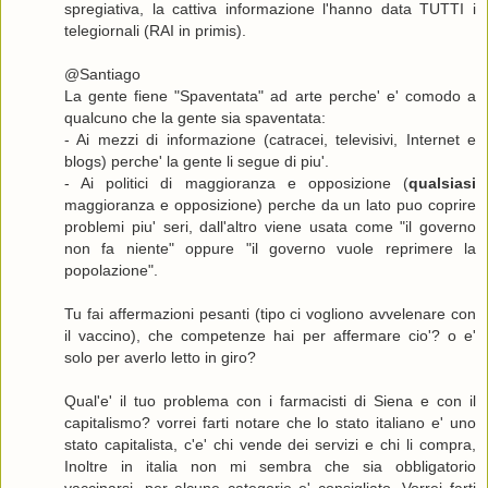
spregiativa, la cattiva informazione l'hanno data TUTTI i
telegiornali (RAI in primis).
@Santiago
La gente fiene "Spaventata" ad arte perche' e' comodo a
qualcuno che la gente sia spaventata:
- Ai mezzi di informazione (catracei, televisivi, Internet e
blogs) perche' la gente li segue di piu'.
- Ai politici di maggioranza e opposizione (
qualsiasi
maggioranza e opposizione) perche da un lato puo coprire
problemi piu' seri, dall'altro viene usata come "il governo
non fa niente" oppure "il governo vuole reprimere la
popolazione".
Tu fai affermazioni pesanti (tipo ci vogliono avvelenare con
il vaccino), che competenze hai per affermare cio'? o e'
solo per averlo letto in giro?
Qual'e' il tuo problema con i farmacisti di Siena e con il
capitalismo? vorrei farti notare che lo stato italiano e' uno
stato capitalista, c'e' chi vende dei servizi e chi li compra,
Inoltre in italia non mi sembra che sia obbligatorio
vaccinarsi, per alcune categorie e' consigliato. Vorrei farti