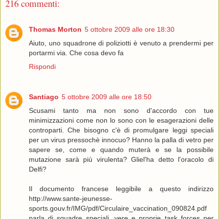
216 commenti:
Thomas Morton
5 ottobre 2009 alle ore 18:30
Aiuto, uno squadrone di poliziotti è venuto a prendermi per
portarmi via. Che cosa devo fa
Rispondi
Santiago
5 ottobre 2009 alle ore 18:50
Scusami tanto ma non sono d'accordo con tue
minimizzazioni come non lo sono con le esagerazioni delle
controparti. Che bisogno c'è di promulgare leggi speciali
per un virus pressochè innocuo? Hanno la palla di vetro per
sapere se, come e quando muterà e se la possibile
mutazione sarà più virulenta? Gliel'ha detto l'oracolo di
Delfi?
Il documento francese leggibile a questo indirizzo
http://www.sante-jeunesse-
sports.gouv.fr/IMG/pdf/Circulaire_vaccination_090824.pdf
parla di squadre speciali, vere e proprie task forces per