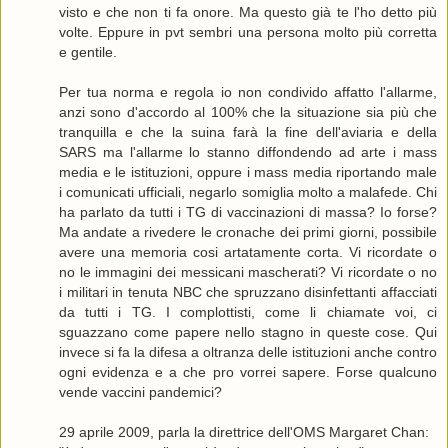
visto e che non ti fa onore. Ma questo già te l'ho detto più
volte. Eppure in pvt sembri una persona molto più corretta
e gentile.
Per tua norma e regola io non condivido affatto l'allarme,
anzi sono d'accordo al 100% che la situazione sia più che
tranquilla e che la suina farà la fine dell'aviaria e della
SARS ma l'allarme lo stanno diffondendo ad arte i mass
media e le istituzioni, oppure i mass media riportando male
i comunicati ufficiali, negarlo somiglia molto a malafede. Chi
ha parlato da tutti i TG di vaccinazioni di massa? Io forse?
Ma andate a rivedere le cronache dei primi giorni, possibile
avere una memoria cosi artatamente corta. Vi ricordate o
no le immagini dei messicani mascherati? Vi ricordate o no
i militari in tenuta NBC che spruzzano disinfettanti affacciati
da tutti i TG. I complottisti, come li chiamate voi, ci
sguazzano come papere nello stagno in queste cose. Qui
invece si fa la difesa a oltranza delle istituzioni anche contro
ogni evidenza e a che pro vorrei sapere. Forse qualcuno
vende vaccini pandemici?
29 aprile 2009, parla la direttrice dell'OMS Margaret Chan: