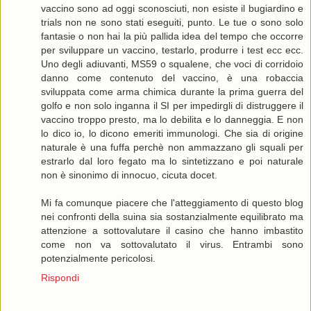
vaccino sono ad oggi sconosciuti, non esiste il bugiardino e
trials non ne sono stati eseguiti, punto. Le tue o sono solo
fantasie o non hai la più pallida idea del tempo che occorre
per sviluppare un vaccino, testarlo, produrre i test ecc ecc.
Uno degli adiuvanti, MS59 o squalene, che voci di corridoio
danno come contenuto del vaccino, è una robaccia
sviluppata come arma chimica durante la prima guerra del
golfo e non solo inganna il SI per impedirgli di distruggere il
vaccino troppo presto, ma lo debilita e lo danneggia. E non
lo dico io, lo dicono emeriti immunologi. Che sia di origine
naturale è una fuffa perchè non ammazzano gli squali per
estrarlo dal loro fegato ma lo sintetizzano e poi naturale
non è sinonimo di innocuo, cicuta docet.
Mi fa comunque piacere che l'atteggiamento di questo blog
nei confronti della suina sia sostanzialmente equilibrato ma
attenzione a sottovalutare il casino che hanno imbastito
come non va sottovalutato il virus. Entrambi sono
potenzialmente pericolosi.
Rispondi