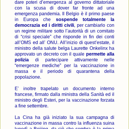
dare poteri d’emergenza al governo dittatoriale
con la scusa di dover far fronte ad una
emergenza pandemia. Il Belgio è il primo paese
in Europa che
sospende totalmente la
democrazia ed i diritti civili
, per cambiarlo con
un regime militare sotto l’autorità di un comitato
di “crisi speciale” che risponde in fin dei conti
all’OMS ed all' ONU. All’inizio di quest’estate, il
ministro della salute belga Laurette Onkelinx ha
approvato un decreto con il quale
permette alla
polizia
di partecipare attivamente nelle
“emergenze mediche” per la vaccinazione in
massa e il periodo di quarantena della
popolazione.
E' inoltre trapelato un documento interno
francese, firmato dalla ministra della Sanità ed il
ministro degli Esteri, per la vaccinazione forzata
a fine settembre.
La Cina ha già iniziato la sua campagna di
vaccinazione in massa contro la influenza suina
lunedì a Beijing, da ciò che sembra è la prima