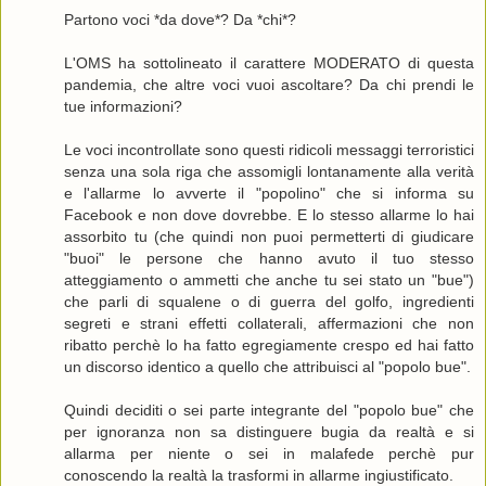
Partono voci *da dove*? Da *chi*?
L'OMS ha sottolineato il carattere MODERATO di questa
pandemia, che altre voci vuoi ascoltare? Da chi prendi le
tue informazioni?
Le voci incontrollate sono questi ridicoli messaggi terroristici
senza una sola riga che assomigli lontanamente alla verità
e l'allarme lo avverte il "popolino" che si informa su
Facebook e non dove dovrebbe. E lo stesso allarme lo hai
assorbito tu (che quindi non puoi permetterti di giudicare
"buoi" le persone che hanno avuto il tuo stesso
atteggiamento o ammetti che anche tu sei stato un "bue")
che parli di squalene o di guerra del golfo, ingredienti
segreti e strani effetti collaterali, affermazioni che non
ribatto perchè lo ha fatto egregiamente crespo ed hai fatto
un discorso identico a quello che attribuisci al "popolo bue".
Quindi deciditi o sei parte integrante del "popolo bue" che
per ignoranza non sa distinguere bugia da realtà e si
allarma per niente o sei in malafede perchè pur
conoscendo la realtà la trasformi in allarme ingiustificato.