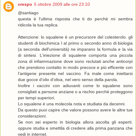
crespo
5 ottobre 2009 alle ore 23:10
@santiago
questa è l'ultima risposta che ti do perchè mi sembra
ridicola la tua replica.
Attenzione: lo squalene è un precursore del colesterolo. gli
studenti di biochimica I al primo o secondo anno di biologia
(a seconda dell'università) ne imparano la formula e la via
di sintesi. L'iniezione di squalene comporta una piccola
zona di infiammazione dove sono reclutati anche anticorpi
che prendono contatto in modo precoce e più efficente con
l'antigene presente nel vaccino. Fa male come iniettarsi
due gocce d'olio d'oliva, nel vero senso della parola.
Inoltre i vaccini con adiuvanti come lo squalene sono
consigliati a persone anziane o a rischio perchè proteggono
per tempi superiori.
Lo squalene è una molecola nota e studiata da decenni.
Da questo puoi capire che valore possono avere le altre tue
considerazioni.
Se non sei esperto in biologia allora ascolta gli esperti.
oppure studia e smettila di credere alla prima panzana che
vedi in internet.