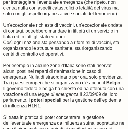
per fronteggiare l'eventuale emergenza (che ripeto, non
c'entra nulla con aspetti catastrofici o letalità del virus ma
solo con gli aspetti organizzativi e sociali del fenomeno).
Un'eccezionale richiesta di vaccini, un'eccezionale ondata
di contagi, potrebbero mandare in tilt più di un servizio in
Italia ed in tutti gli stati europei.
Così ogni nazione sta pensando a rifornirsi di vaccini, sta
organizzando le strutture sanitarie, sta riorganizzando i
centri di controllo ed operativi.
Per esempio in alcune zone d'Italia sono stati riservati
alcuni posti nei reparti di rianimazione in caso di
emergenza. Nulla di straordinario per ora, solo previdenza.
Tra i paesi europei che si organizzano c'è anche il
Belgio
.
Il governo federale belga ha chiesto ed ha ottenuto con una
votazione di una
legge di emergenza
il 22/09/09 del loro
parlamento,
i poteri speciali
per la gestione dell'epidemia
di influenza H1N1.
Si tratta in pratica di poter concentrare la gestione
dell'eventuale emergenza da influenza suina, soprattutto nel
caso il virus mutasse e quindi si manifestasse con più