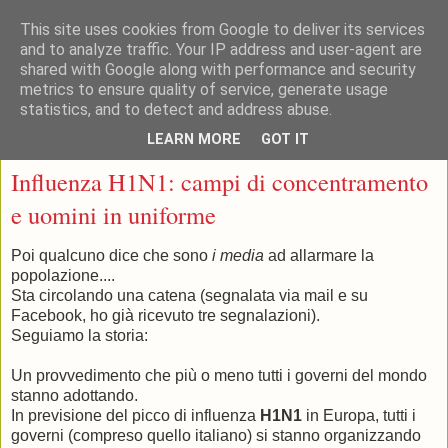
This site uses cookies from Google to deliver its services
and to analyze traffic. Your IP address and user-agent are
shared with Google along with performance and security
metrics to ensure quality of service, generate usage
statistics, and to detect and address abuse.
▼
LEARN MORE
GOT IT
lunedì 5 ottobre 2009
Influenza H1N1: campi di concentramento
e uomini in uniforme
Poi qualcuno dice che sono
i media
ad allarmare la
popolazione....
Sta circolando una catena (segnalata via mail e su
Facebook, ho già ricevuto tre segnalazioni).
Seguiamo la storia:
Un provvedimento che più o meno tutti i governi del mondo
stanno adottando.
In previsione del picco di influenza
H1N1
in Europa, tutti i
governi (compreso quello italiano) si stanno organizzando