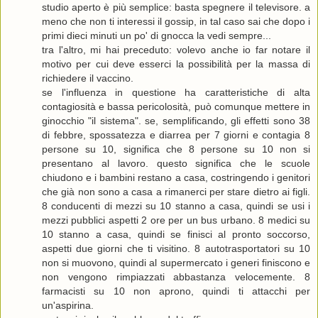
studio aperto è più semplice: basta spegnere il televisore. a
meno che non ti interessi il gossip, in tal caso sai che dopo i
primi dieci minuti un po' di gnocca la vedi sempre...
tra l'altro, mi hai preceduto: volevo anche io far notare il
motivo per cui deve esserci la possibilità per la massa di
richiedere il vaccino.
se l'influenza in questione ha caratteristiche di alta
contagiosità e bassa pericolosità, può comunque mettere in
ginocchio "il sistema". se, semplificando, gli effetti sono 38
di febbre, spossatezza e diarrea per 7 giorni e contagia 8
persone su 10, significa che 8 persone su 10 non si
presentano al lavoro. questo significa che le scuole
chiudono e i bambini restano a casa, costringendo i genitori
che già non sono a casa a rimanerci per stare dietro ai figli.
8 conducenti di mezzi su 10 stanno a casa, quindi se usi i
mezzi pubblici aspetti 2 ore per un bus urbano. 8 medici su
10 stanno a casa, quindi se finisci al pronto soccorso,
aspetti due giorni che ti visitino. 8 autotrasportatori su 10
non si muovono, quindi al supermercato i generi finiscono e
non vengono rimpiazzati abbastanza velocemente. 8
farmacisti su 10 non aprono, quindi ti attacchi per
un'aspirina.