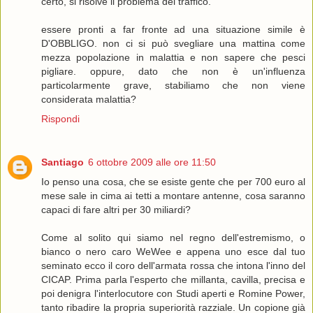
certo, si risolve il problema del traffico.
essere pronti a far fronte ad una situazione simile è
D'OBBLIGO. non ci si può svegliare una mattina come
mezza popolazione in malattia e non sapere che pesci
pigliare. oppure, dato che non è un'influenza
particolarmente grave, stabiliamo che non viene
considerata malattia?
Rispondi
Santiago
6 ottobre 2009 alle ore 11:50
Io penso una cosa, che se esiste gente che per 700 euro al
mese sale in cima ai tetti a montare antenne, cosa saranno
capaci di fare altri per 30 miliardi?
Come al solito qui siamo nel regno dell'estremismo, o
bianco o nero caro WeWee e appena uno esce dal tuo
seminato ecco il coro dell'armata rossa che intona l'inno del
CICAP. Prima parla l'esperto che millanta, cavilla, precisa e
poi denigra l'interlocutore con Studi aperti e Romine Power,
tanto ribadire la propria superiorità razziale. Un copione già