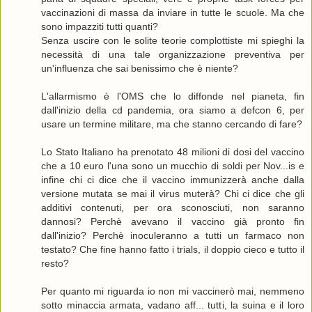
vaccinazioni di massa da inviare in tutte le scuole. Ma che
sono impazziti tutti quanti?
Senza uscire con le solite teorie complottiste mi spieghi la
necessità di una tale organizzazione preventiva per
un'influenza che sai benissimo che è niente?
L'allarmismo è l'OMS che lo diffonde nel pianeta, fin
dall'inizio della cd pandemia, ora siamo a defcon 6, per
usare un termine militare, ma che stanno cercando di fare?
Lo Stato Italiano ha prenotato 48 milioni di dosi del vaccino
che a 10 euro l'una sono un mucchio di soldi per Nov...is e
infine chi ci dice che il vaccino immunizzerà anche dalla
versione mutata se mai il virus muterà? Chi ci dice che gli
additivi contenuti, per ora sconosciuti, non saranno
dannosi? Perchè avevano il vaccino già pronto fin
dall'inizio? Perchè inoculeranno a tutti un farmaco non
testato? Che fine hanno fatto i trials, il doppio cieco e tutto il
resto?
Per quanto mi riguarda io non mi vaccinerò mai, nemmeno
sotto minaccia armata, vadano aff... tutti, la suina e il loro