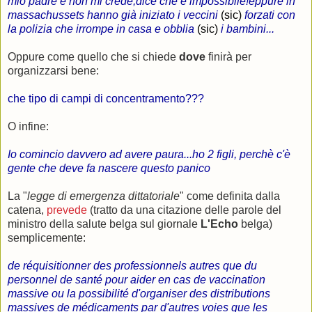
mio padre e non mi crede,dice che è impossibile!eppure in
massachussets hanno già iniziato i veccini
(sic)
forzati con
la polizia che irrompe in casa e obblia
(sic)
i bambini...
Oppure come quello che si chiede
dove
finirà per
organizzarsi bene:
che tipo di campi di concentramento???
O infine:
Io comincio davvero ad avere paura...ho 2 figli, perchè c'è
gente che deve fa nascere questo panico
La "
legge di emergenza dittatoriale
" come definita dalla
catena,
prevede
(tratto da una citazione delle parole del
ministro della salute belga sul giornale
L'Echo
belga)
semplicemente:
de réquisitionner des professionnels autres que du
personnel de santé pour aider en cas de vaccination
massive ou la possibilité d'organiser des distributions
massives de médicaments par d'autres voies que les