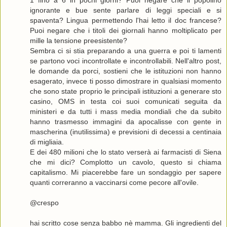
ignorante e bue sente parlare di leggi speciali e si
spaventa? Lingua permettendo l'hai letto il doc francese?
Puoi negare che i titoli dei giornali hanno moltiplicato per
mille la tensione preesistente?
Sembra ci si stia preparando a una guerra e poi ti lamenti
se partono voci incontrollate e incontrollabili. Nell'altro post,
le domande da porci, sostieni che le istituzioni non hanno
esagerato, invece ti posso dimostrare in qualsiasi momento
che sono state proprio le principali istituzioni a generare sto
casino, OMS in testa coi suoi comunicati seguita da
ministeri e da tutti i mass media mondiali che da subito
hanno trasmesso immagini da apocalisse con gente in
mascherina (inutilissima) e previsioni di decessi a centinaia
di migliaia.
E dei 480 milioni che lo stato verserà ai farmacisti di Siena
che mi dici? Complotto un cavolo, questo si chiama
capitalismo. Mi piacerebbe fare un sondaggio per sapere
quanti correranno a vaccinarsi come pecore all'ovile.
@crespo
hai scritto cose senza babbo nè mamma. Gli ingredienti del