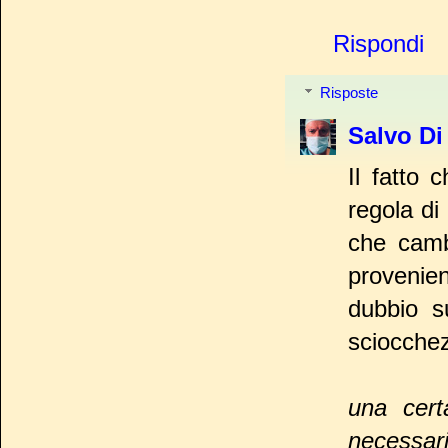
Rispondi
Risposte
Salvo Di
Il fatto 
regola di
che camb
provenie
dubbio s
sciocchez
una cert
necessari