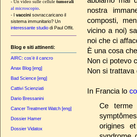
abbiamo mal d
- Un video sulle cellule
tumorali
al microscopio
.
nostra immane
- I
vaccini
sovraccaricano il
composti, meno
sistema immunitario? Un
interessante studio
di Paul Offit.
vicino a noi) 
noi che ci aff
Blog e siti attinenti:
È una cosa che 
AIRC: cos'è il cancro
Non ci potevo c
Anax Blog [eng]
Non si trattava
Bad Science [eng]
Cattivi Scienziati
In Francia lo
c
Dario Bressanini
Ce terme 
Cancer Treatment Watch [eng]
symptômes 
Dossier Hamer
origines e
Dossier Vidatox
syndrome c