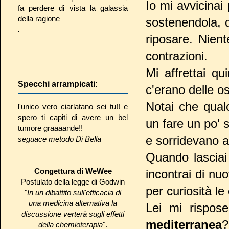
Io mi avvicinai
fa perdere di vista la galassia
della ragione
sostenendola, d
.
riposare. Nien
contrazioni.
Mi affrettai qu
Specchi arrampicati:
c'erano delle o
Notai che qual
l'unico vero ciarlatano sei tu!! e
spero ti capiti di avere un bel
un fare un po' 
tumore graaaande!!
e sorridevano 
seguace metodo Di Bella
Quando lasciai 
Congettura di WeWee
incontrai di nu
Postulato della legge di Godwin
per curiosità le 
"
In un dibattito sull'efficacia di
una medicina alternativa la
Lei mi rispos
discussione verterà sugli effetti
mediterranea
?
della chemioterapia
".