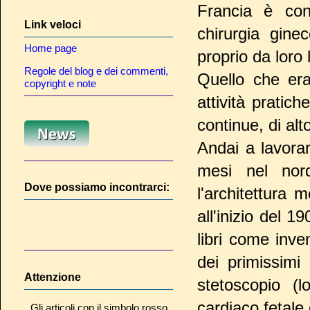
Francia è cons
Link veloci
chirurgia gine
Home page
proprio da loro
Regole del blog e dei commenti,
Quello che era
copyright e note
attività pratic
continue, di alto
Andai a lavora
mesi nel nord
Dove possiamo incontrarci:
l'architettura m
all'inizio del 
libri come inve
dei primissimi 
Attenzione
stetoscopio (l
cardiaco fetale
Gli articoli con il simbolo rosso