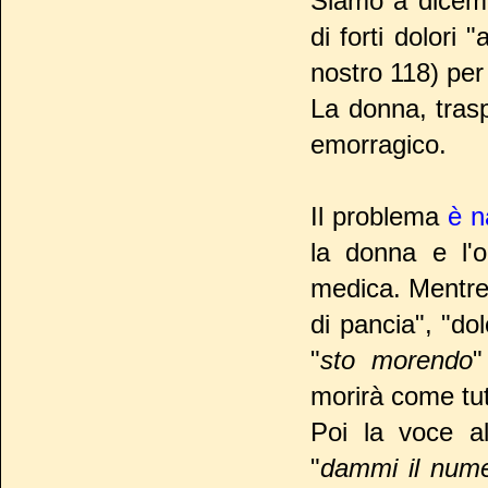
Siamo a dicemb
di forti dolori
nostro 118) per
La donna, tras
emorragico.
Il problema
è n
la donna e l'o
medica. Mentre 
di pancia", "do
"
sto morendo
"
morirà come tut
Poi la voce al
"
dammi il nume