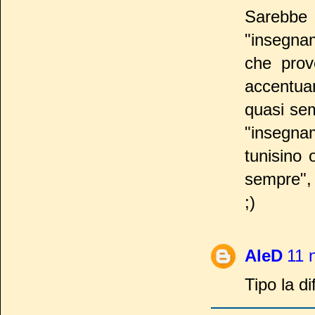
Sarebbe 
"insegna
che prov
accentuan
quasi se
"insegnam
tunisino 
sempre", 
;)
AleD
11 
Tipo la di