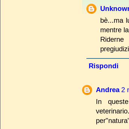
Unknow
bè...ma l
mentre la
Riderne 
pregiudizi
Rispondi
Andrea
2 
In queste
veterinar
per"natura"