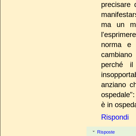
precisare q
manifesta
ma un mod
l'esprimer
norma e b
cambiano i
perché i
insopportab
anziano ch
ospedale":
è in ospeda
Rispondi
Risposte