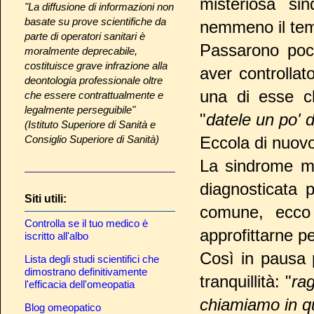
misteriosa si
"La diffusione di informazioni non
basate su prove scientifiche da
nemmeno il temp
parte di operatori sanitari è
Passarono pochi
moralmente deprecabile,
costituisce grave infrazione alla
aver controllato
deontologia professionale oltre
una di esse ch
che essere contrattualmente e
legalmente perseguibile"
"
datele un po' 
(Istituto Superiore di Sanità e
Consiglio Superiore di Sanità)
Eccola di nuovo
La sindrome me
diagnosticata 
Siti utili:
comune, ecco 
Controlla se il tuo medico è
approfittarne pe
iscritto all'albo
Così in pausa p
Lista degli studi scientifici che
dimostrano definitivamente
tranquillità: "
rag
l'efficacia dell'omeopatia
chiamiamo in qu
Blog omeopatico