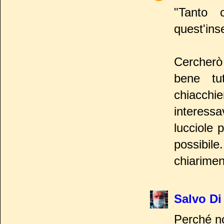
"Tanto 
quest'ins
Cercherò 
bene tu
chiacchi
interess
lucciole 
possibil
chiarimen
Salvo Di
Perché n