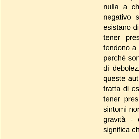
nulla a c
negativo 
esistano div
tener pre
tendono a 
perché son
di debolez
queste aut
tratta di e
tener pres
sintomi no
gravità -
significa c