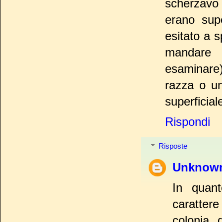
scherzavo 
erano supe
esitato a 
mandare u
esaminare)
razza o un
superficial
Rispondi
Risposte
Unknow
In quan
caratter
colonia 