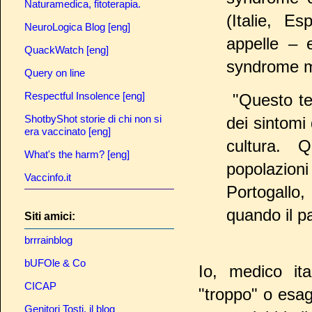
Naturamedica, fitoterapia.
(Italie, E
NeuroLogica Blog [eng]
appelle – 
QuackWatch [eng]
syndrome m
Query on line
Respectful Insolence [eng]
"Questo te
ShotbyShot storie di chi non si
dei sintomi 
era vaccinato [eng]
cultura. 
What's the harm? [eng]
popolazio
Vaccinfo.it
Portogallo
quando il p
Siti amici:
brrrainblog
bUFOle & Co
Io, medico it
CICAP
"troppo" o esag
Genitori Tosti, il blog