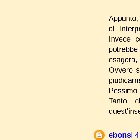
Appunto,
di inter
Invece c
potrebbe
esagera, 
Ovvero si
giudicarne
Pessimo 
Tanto c
quest'ins
ebonsi
4