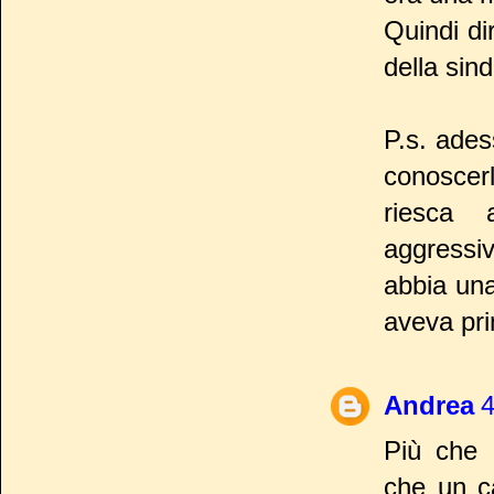
Quindi di
della sin
P.s. ades
conoscer
riesca 
aggressiv
abbia una
aveva pr
Andrea
4
Più che a
che un c