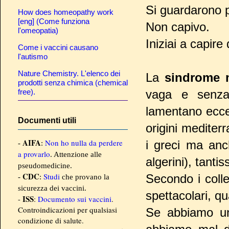
Si guardarono p
How does homeopathy work
[eng] (Come funziona
Non capivo.
l'omeopatia)
Iniziai a capire
Come i vaccini causano
l'autismo
Nature Chemistry. L'elenco dei
La
sindrome 
prodotti senza chimica (chemical
free).
vaga e senza
lamentano ecce
Documenti utili
origini mediterr
AIFA
Non ho nulla da perdere
i greci ma anch
-
:
a provarlo
. Attenzione alle
algerini), tantis
pseudomedicine.
CDC
Studi
Secondo i coll
-
:
che provano la
sicurezza dei vaccini.
spettacolari, q
ISS
-
:
Documento sui vaccini
.
Controindicazioni per qualsiasi
Se abbiamo un 
condizione di salute.