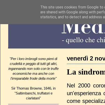
This site uses cookies from Google to d
are shared with Google along with perf
statistics, and to detect and address 
venerdì 2 no
"Per i loro imbrogli sono pieni di
crudeltà e peggio di tutti gli altri,
ingannando non solo con le truffe
La sindrom
economiche ma anche con
l'irreparabile frode della morte"
Nel 2000 coron
Sir Thomas Browne, 1646, in
un'esperienza 
"Saltimbanchi, truffatori e
ciarlatani"
come specializz