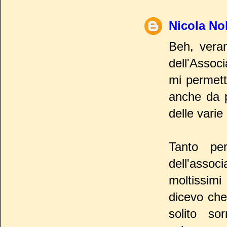
Nicola Nob
Beh, veram
dell'Assoc
mi permett
anche da p
delle varie
Tanto pe
dell'assoc
moltissim
dicevo che 
solito so