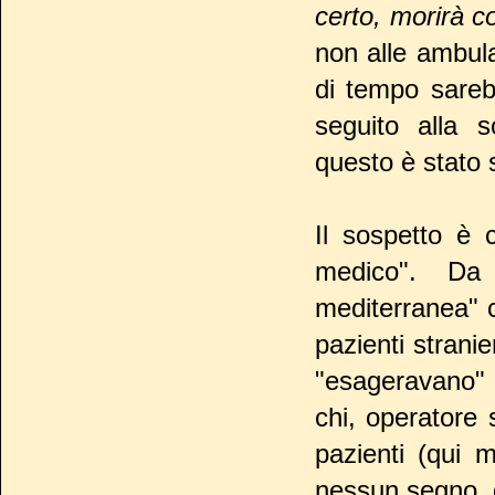
certo, morirà c
non alle ambula
di tempo sarebb
seguito alla s
questo è stato
Il sospetto è 
medico". Da 
mediterranea"
pazienti stranie
"esageravano" 
chi, operatore s
pazienti (qui m
nessun segno, gi