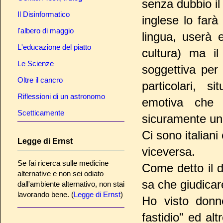
senza dubbio i
Il Disinformatico
inglese lo far
l'albero di maggio
lingua, userà e
L'educazione del piatto
cultura) ma i
Le Scienze
soggettiva per
Oltre il cancro
particolari, s
Riflessioni di un astronomo
emotiva che 
Scetticamente
sicuramente un 
Ci sono italian
Legge di Ernst
viceversa.
Se fai ricerca sulle medicine
Come detto il 
alternative e non sei odiato
sa che giudicare
dall'ambiente alternativo, non stai
lavorando bene. (
Legge di Ernst
)
Ho visto donn
fastidio" ed al