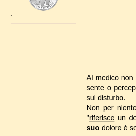
-
Al medico non è
sente o percepi
sul disturbo.
Non per nient
"
riferisce
un dol
suo
dolore è s