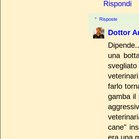
Rispondi
Risposte
Dottor A
Dipende.
una botta
svegliato
veterinar
farlo tor
gamba il 
aggressi
veterinar
cane" ins
era una m