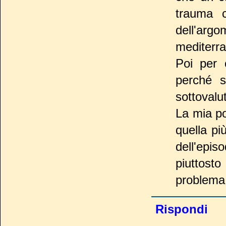
trauma 
dell'arg
mediterr
Poi per 
perché 
sottovalu
La mia po
quella pi
dell'epis
piuttost
problema
Rispondi