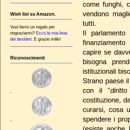
come funghi, ch
vendono magli
Wish list su Amazon.
tutti.
Vuoi farmi un regalo per
Il parlament
ringraziarmi?
Ecco la mia lista
dei desideri
. E grazie mille!
finanziamento
capire se davv
Riconoscimenti
bisogna prende
istituzionali bis
Strano paese il
con il "
diritt
-
costituzione, d
curarsi, cosa u
spendere i pro
-
(esiste anche 