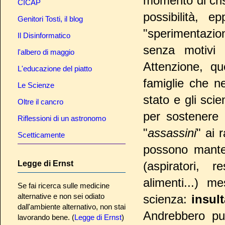
momento di cris
CICAP
possibilità, 
Genitori Tosti, il blog
"sperimentazion
Il Disinformatico
senza motivi 
l'albero di maggio
Attenzione, qu
L'educazione del piatto
famiglie che n
Le Scienze
stato e gli sci
Oltre il cancro
per sostenere 
Riflessioni di un astronomo
"
assassini
" ai 
Scetticamente
possono mantene
Legge di Ernst
(aspiratori, re
alimenti...) m
Se fai ricerca sulle medicine
alternative e non sei odiato
scienza:
insul
dall'ambiente alternativo, non stai
Andrebbero pur
lavorando bene. (
Legge di Ernst
)