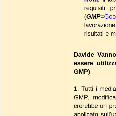
requisiti 
(
GMP
=
Goo
lavorazion
risultati e 
Davide Vanno
essere utiliz
GMP)
1. Tutti i medi
GMP, modifica
crerebbe un pro
applicato sull'