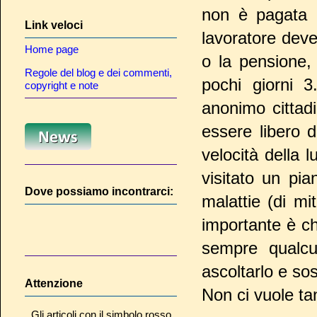
non è pagata p
Link veloci
lavoratore deve
Home page
o la pensione,
Regole del blog e dei commenti,
pochi giorni 
copyright e note
anonimo cittad
essere libero 
velocità della l
visitato un pia
Dove possiamo incontrarci:
malattie (di mi
importante è ch
sempre qualcu
ascoltarlo e sos
Attenzione
Non ci vuole ta
Gli articoli con il simbolo rosso