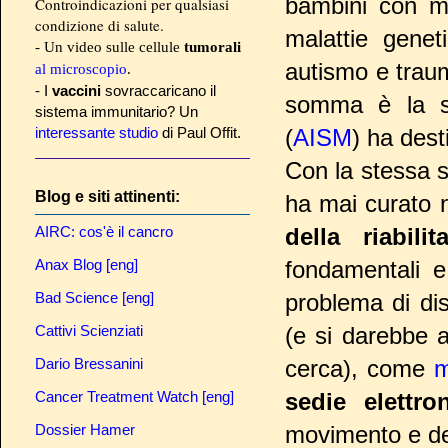
bambini con ma
Controindicazioni per qualsiasi
condizione di salute.
malattie genet
- Un video sulle cellule
tumorali
autismo e traumi
al microscopio
.
- I
vaccini
sovraccaricano il
somma è la ste
sistema immunitario? Un
interessante studio
di Paul Offit.
(
AISM
) ha dest
Con la stessa 
Blog e siti attinenti:
ha mai curato
AIRC: cos'è il cancro
della riabilit
Anax Blog [eng]
fondamentali e
Bad Science [eng]
problema di di
Cattivi Scienziati
(e si darebbe a
Dario Bressanini
cerca), come
m
Cancer Treatment Watch [eng]
sedie elettro
Dossier Hamer
movimento e d