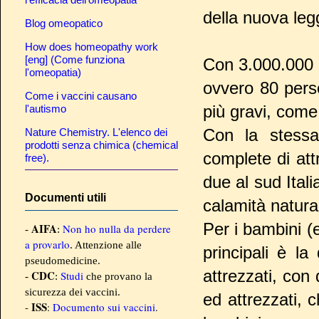
della nuova leg
Blog omeopatico
How does homeopathy work
[eng] (Come funziona
Con 3.000.000 
l'omeopatia)
ovvero 80 perso
Come i vaccini causano
più gravi, come 
l'autismo
Con la stes
Nature Chemistry. L'elenco dei
prodotti senza chimica (chemical
complete di att
free).
due al sud Ital
Documenti utili
calamità natura
Per i bambini (e
AIFA
Non ho nulla da perdere
-
:
a provarlo
. Attenzione alle
principali è la 
pseudomedicine.
attrezzati, co
CDC
Studi
-
:
che provano la
sicurezza dei vaccini.
ed attrezzati, 
ISS
-
:
Documento sui vaccini
.