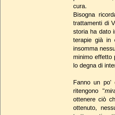
cura.
Bisogna ricord
trattamenti di 
storia ha dato 
terapie già in 
insomma nessun
minimo effetto 
lo degna di int
Fanno un po' d
ritengono "
mir
ottenere ciò c
ottenuto, nes