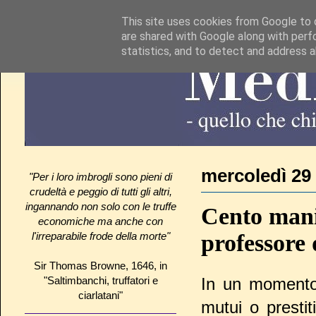
This site uses cookies from Google to d
are shared with Google along with perf
statistics, and to detect and address 
mercoledì 29
"Per i loro imbrogli sono pieni di
crudeltà e peggio di tutti gli altri,
ingannando non solo con le truffe
Cento manif
economiche ma anche con
professore 
l'irreparabile frode della morte"
Sir Thomas Browne, 1646, in
"Saltimbanchi, truffatori e
In un momento 
ciarlatani"
mutui o presti