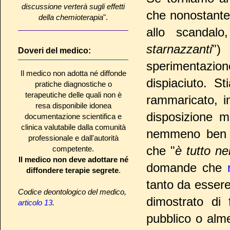
discussione verterà sugli effetti
che nonostante 
della chemioterapia
".
allo scandalo
starnazzanti
")
Doveri del medico:
sperimentazion
Il medico non adotta né diffonde
dispiaciuto. S
pratiche diagnostiche o
terapeutiche delle quali non è
rammaricato, i
resa disponibile idonea
disposizione m
documentazione scientifica e
clinica valutabile dalla comunità
nemmeno ben de
professionale e dall'autorità
che "
è tutto ne
competente.
Il medico non deve adottare né
domande che
diffondere terapie segrete
.
tanto da essere 
Codice deontologico del medico,
dimostrato di
articolo 13
.
pubblico o alm