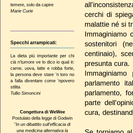
all'inconsistenz
temere, solo da capire
Marie Curie
cerchi di spie
malattie né si t
Immaginiamo ch
sostenitori (
Specchi arrampicati:
centinaio), sc
La dieta più importante per chi
cià n'tumore ve lo dico io qual è:
presunta cura.
carne, uova, latte e robba forte,
Immaginiamo p
la persona deve stare 'n toro no
a falla diventare come 'npovero
parlamento it
stilita
parlamento, fo
Tullio Simoncini
parte dell'opi
cura, destinand
Congettura di WeWee
Postulato della legge di Godwin
"
In un dibattito sull'efficacia di
una medicina alternativa la
Se torniamo al