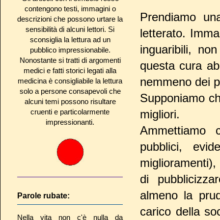
contengono testi, immagini o
Prendiamo una
descrizioni che possono urtare la
sensibilità di alcuni lettori. Si
letterato. Imm
sconsiglia la lettura ad un
inguaribili, n
pubblico impressionabile.
Nonostante si tratti di argomenti
questa cura ab
medici e fatti storici legati alla
nemmeno dei pre
medicina è consigliabile la lettura
solo a persone consapevoli che
Supponiamo che 
alcuni temi possono risultare
cruenti e particolarmente
migliori.
impressionanti.
Ammettiamo c
pubblici, evi
miglioramenti),
di pubblicizza
almeno la prud
Parole rubate:
carico della so
Nella vita non c'è nulla da