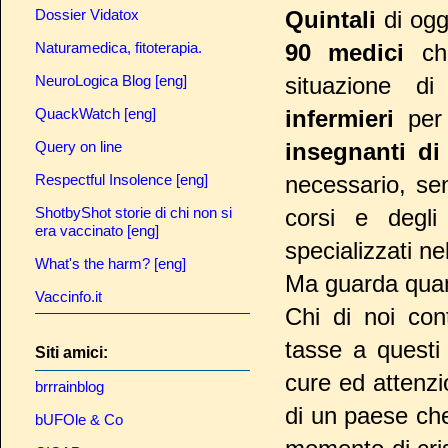
Dossier Vidatox
Quintali
di ogg
Naturamedica, fitoterapia.
90
medici
ch
NeuroLogica Blog [eng]
situazione d
QuackWatch [eng]
infermieri
per 
Query on line
insegnanti di
Respectful Insolence [eng]
necessario, se
ShotbyShot storie di chi non si
corsi e degli
era vaccinato [eng]
specializzati n
What's the harm? [eng]
Ma guarda quant
Vaccinfo.it
Chi di noi con
tasse a questi 
Siti amici:
cure ed attenz
brrrainblog
di un paese che
bUFOle & Co