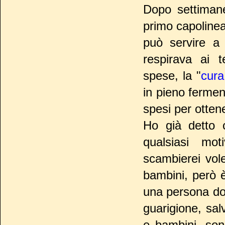
Dopo settimane
primo capolinea:
può servire a 
respirava ai t
spese, la "
cura
in pieno ferment
spesi per ottene
Ho già detto 
qualsiasi mot
scambierei vole
bambini, però è
una persona dov
guarigione, salv
e bambini, son