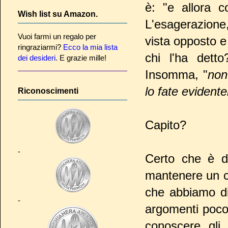
è: "e allora c
Wish list su Amazon.
L'esagerazione,
Vuoi farmi un regalo per
vista opposto e 
ringraziarmi?
Ecco la mia lista
chi l'ha dett
dei desideri
. E grazie mille!
Insomma, "
non
lo fate evident
Riconoscimenti
Capito?
-
Certo che è di
mantenere un c
che abbiamo di
-
argomenti poco 
conoscere gli 