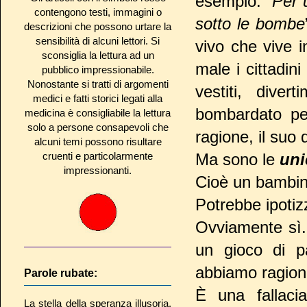
esempio. “
Per 
contengono testi, immagini o
sotto le bombe
descrizioni che possono urtare la
sensibilità di alcuni lettori. Si
vivo che vive i
sconsiglia la lettura ad un
male i cittadin
pubblico impressionabile.
Nonostante si tratti di argomenti
vestiti, dive
medici e fatti storici legati alla
bombardato per
medicina è consigliabile la lettura
solo a persone consapevoli che
ragione, il suo 
alcuni temi possono risultare
cruenti e particolarmente
Ma sono le
un
impressionanti.
Cioè un bambino
Potrebbe ipotiz
Ovviamente sì.
un gioco di p
abbiamo ragion
Parole rubate:
È una fallacia
La stella della speranza illusoria,