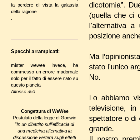
dicotomia”. Du
fa perdere di vista la galassia
della ragione
(quella che ci 
.
l'alternativa 
posizione anch
Specchi arrampicati:
Ma l’opinionist
mister wewee invece, ha
stato l’unico a
commesso un errore madornale
No.
solo per il fatto di essere nato su
questo pianeta
Alfonso 350
Lo abbiamo vis
televisione, i
Congettura di WeWee
spettatore o di 
Postulato della legge di Godwin
"
In un dibattito sull'efficacia di
grande.
una medicina alternativa la
discussione verterà sugli effetti
Il nostro prem