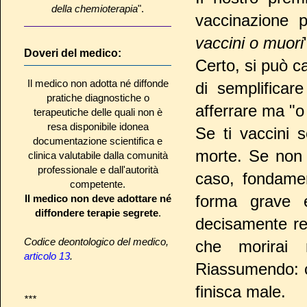
della chemioterapia
".
vaccinazione pe
vaccini o muori
Doveri del medico:
Certo, si può ca
Il medico non adotta né diffonde
di semplificar
pratiche diagnostiche o
afferrare ma "o
terapeutiche delle quali non è
resa disponibile idonea
Se ti vaccini s
documentazione scientifica e
morte. Se non t
clinica valutabile dalla comunità
professionale e dall'autorità
caso, fondamen
competente.
forma grave e
Il medico non deve adottare né
diffondere terapie segrete
.
decisamente rea
Codice deontologico del medico,
che morirai 
articolo 13
.
Riassumendo: c
finisca male.
***