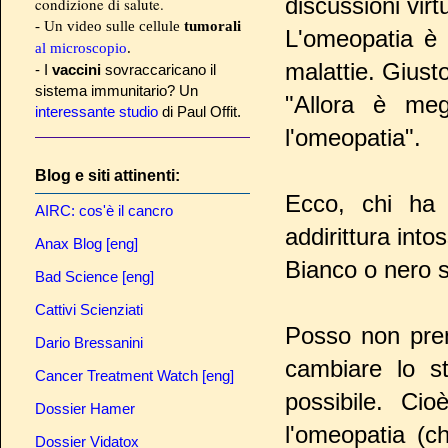
discussioni virt
condizione di salute.
- Un video sulle cellule
tumorali
L'omeopatia è 
al microscopio
.
malattie. Giust
- I
vaccini
sovraccaricano il
sistema immunitario? Un
"Allora è megl
interessante studio
di Paul Offit.
l'omeopatia".
Blog e siti attinenti:
Ecco, chi ha 
AIRC: cos'è il cancro
addirittura into
Anax Blog [eng]
Bianco o nero s
Bad Science [eng]
Cattivi Scienziati
Posso non pren
Dario Bressanini
cambiare lo sti
Cancer Treatment Watch [eng]
possibile. Ci
Dossier Hamer
l'omeopatia (c
Dossier Vidatox