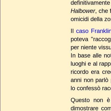
definitivament
Halbower
, che 
omicidi della z
Il
caso Frankli
poteva "raccog
per niente vissu
In base alle no
luoghi e al rap
ricordo era cr
anni non parlò 
lo confessò rac
Questo non è 
dimostrare come