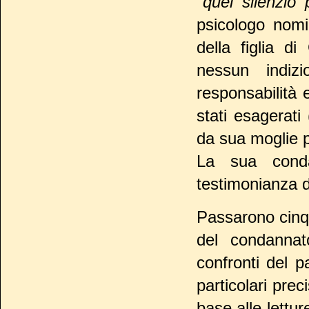
"
quel silenzio 
psicologo nomi
della figlia d
nessun indiz
responsabilità 
stati esagerati
da sua moglie pe
La sua conda
testimonianza de
Passarono cinq
del condannat
confronti del 
particolari preci
base alle lettur