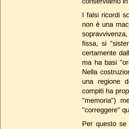
conserviamo in
I falsi ricordi
non è una macc
sopravvivenza, 
fissa, si "sis
certamente dall
ma ha basi "or
Nella costruzi
una regione d
compiti ha prop
"memoria") men
"correggere" que
Per questo se i