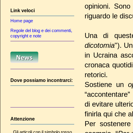
opinioni. Sono
Link veloci
riguardo le disc
Home page
Regole del blog e dei commenti,
Una di quest
copyright e note
dicotomia
"). U
in Ucraina asc
cronaca quotid
retorici.
Dove possiamo incontrarci:
Sostiene un
o
“accontentare” 
di evitare ulter
finirla qui che 
Attenzione
Per sostenere 
Gli articoli con il simbolo rosso