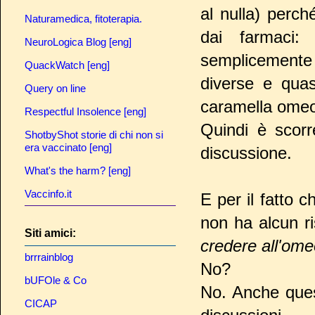
al nulla) perch
Naturamedica, fitoterapia.
dai farmaci
NeuroLogica Blog [eng]
semplicemente 
QuackWatch [eng]
diverse e quas
Query on line
caramella omeo
Respectful Insolence [eng]
Quindi è scorr
ShotbyShot storie di chi non si
era vaccinato [eng]
discussione.
What's the harm? [eng]
Vaccinfo.it
E per il fatto 
non ha alcun ri
Siti amici:
credere all'ome
brrrainblog
No?
bUFOle & Co
No. Anche ques
CICAP