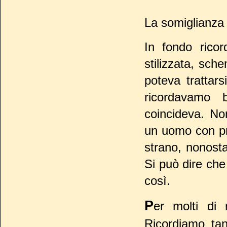
La somiglianza 
In fondo rico
stilizzata, sc
poteva tratta
ricordavamo 
coincideva. No
un uomo con pr
strano, nonost
Si può dire ch
così.
P
er molti di
Ricordiamo tan