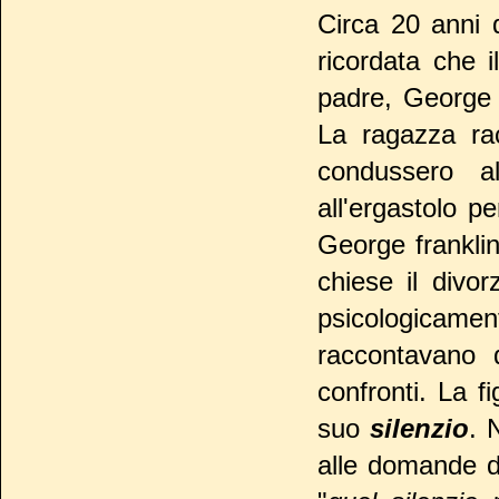
Circa 20 anni 
ricordata che 
padre, George F
La ragazza rac
condussero a
all'ergastolo p
George franklin 
chiese il divo
psicologicam
raccontavano 
confronti. La f
suo
silenzio
. 
alle domande de