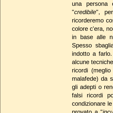
una persona 
"
credibile
", per
ricorderemo co
colore c'era, no
in base alle no
Spesso sbagli
indotto a farlo.
alcune tecniche 
ricordi (megli
malafede) da se
gli adepti o ren
falsi ricordi 
condizionare le
provato a "
inc