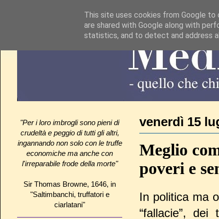
This site uses cookies from Google to d
are shared with Google along with perf
statistics, and to detect and address 
venerdì 15 lu
"Per i loro imbrogli sono pieni di
crudeltà e peggio di tutti gli altri,
ingannando non solo con le truffe
Meglio comp
economiche ma anche con
poveri e se
l'irreparabile frode della morte"
Sir Thomas Browne, 1646, in
"Saltimbanchi, truffatori e
In politica ma 
ciarlatani"
“fallacie”, de