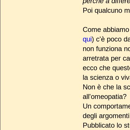
perché a differe
Poi qualcuno mi
Come abbiamo vi
qui
) c'è poco d
non funziona no
arretrata per ca
ecco che questo
la scienza o vi
Non è che la s
all'omeopatia?
Un comportamen
degli argomenti
Pubblicato lo s