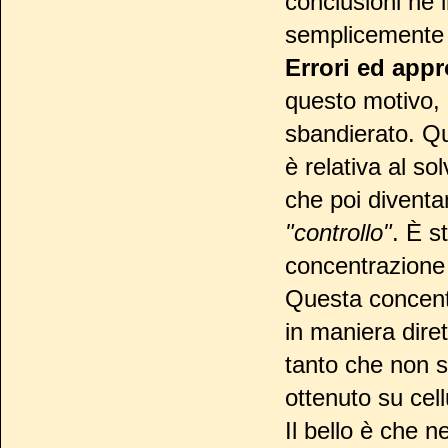
conclusioni né 
semplicemente
Errori ed app
questo motivo, n
sbandierato. Qu
è relativa al sol
che poi diventa
"controllo"
. È st
concentrazione 
Questa concentr
in maniera dire
tanto che non s
ottenuto su cel
Il bello è che 