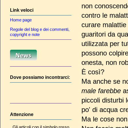
non conoscendo
Link veloci
contro le malatt
Home page
curare malattie 
Regole del blog e dei commenti,
guaritori da qua
copyright e note
utilizzata per t
possono colpire
onesta, non ro
È così?
Dove possiamo incontrarci:
Ma anche se non
male farebbe
as
piccoli disturbi
po' di acqua cr
Attenzione
Ma le cose non 
Gli articoli con il simbolo rosso