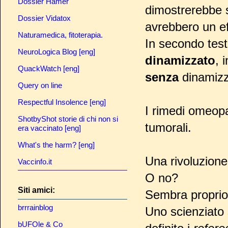
Dossier Hamer
dimostrerebbe s
Dossier Vidatox
avrebbero un ef
Naturamedica, fitoterapia.
In secondo test è
NeuroLogica Blog [eng]
dinamizzato
, 
QuackWatch [eng]
senza
dinamizz
Query on line
Respectful Insolence [eng]
I rimedi omeopat
ShotbyShot storie di chi non si
tumorali.
era vaccinato [eng]
What's the harm? [eng]
Una rivoluzione
Vaccinfo.it
O no?
Siti amici:
Sembra proprio
brrrainblog
Uno scienziato
bUFOle & Co