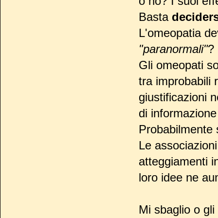
o no? I suoi eff
Basta
deciders
L'omeopatia dev
"paranormali"
?
Gli omeopati s
tra improbabili 
giustificazioni
di informazione
Probabilmente 
Le associazion
atteggiamenti i
loro idee ne au
Mi sbaglio o gl