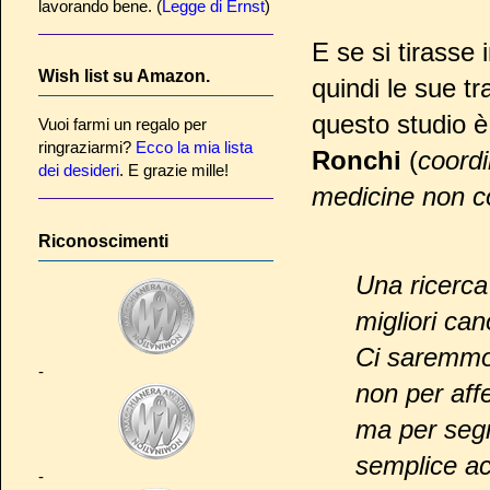
lavorando bene. (
Legge di Ernst
)
E se si tirasse 
Wish list su Amazon.
quindi le sue t
questo studio è
Vuoi farmi un regalo per
ringraziarmi?
Ecco la mia lista
Ronchi
(
coordi
dei desideri
. E grazie mille!
medicine non co
Riconoscimenti
Una ricerca
migliori ca
Ci saremmo 
-
non per aff
ma per segn
semplice ac
-