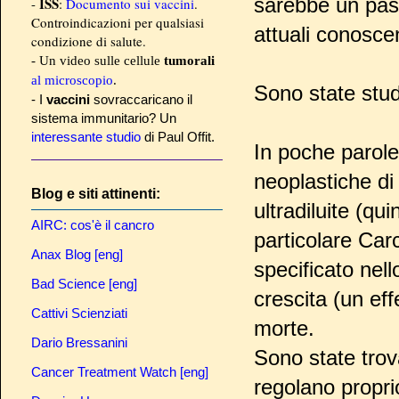
sarebbe un pass
ISS
-
:
Documento sui vaccini
.
Controindicazioni per qualsiasi
attuali conosce
condizione di salute.
- Un video sulle cellule
tumorali
al microscopio
.
Sono state stu
- I
vaccini
sovraccaricano il
sistema immunitario? Un
interessante studio
di Paul Offit.
In poche parole 
neoplastiche d
Blog e siti attinenti:
ultradiluite (qu
AIRC: cos'è il cancro
particolare Ca
Anax Blog [eng]
specificato nel
Bad Science [eng]
crescita (un ef
Cattivi Scienziati
morte.
Dario Bressanini
Sono state trova
Cancer Treatment Watch [eng]
regolano proprio