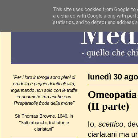
This site uses cookies from Google to d
are shared with Google along with perf
statistics, and to detect and address 
lunedì 30 ag
"Per i loro imbrogli sono pieni di
crudeltà e peggio di tutti gli altri,
ingannando non solo con le truffe
Omeopatia:
economiche ma anche con
(II parte)
l'irreparabile frode della morte"
Sir Thomas Browne, 1646, in
"Saltimbanchi, truffatori e
Io,
scettico
, de
ciarlatani"
ciarlatani ma u