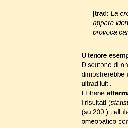
[trad:
La cro
appare iden
provoca cam
Ulteriore esemp
Discutono di an
dimostrerebbe u
ultradiluiti.
Ebbene
affer
i risultati (
statist
(su 200!) cellul
omeopatico con