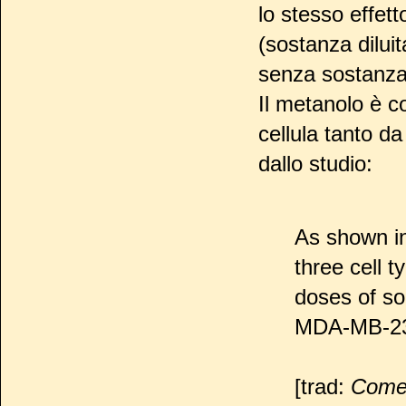
lo stesso effet
(sostanza dilui
senza sostanza
Il metanolo è co
cellula tanto d
dallo studio:
As shown in 
three cell t
doses of s
MDA-MB-231
[trad:
Come 