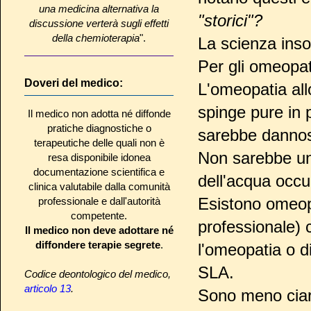
una medicina alternativa la
"storici"?
discussione verterà sugli effetti
della chemioterapia
".
La scienza ins
Per gli omeopat
Doveri del medico:
L'omeopatia all
spinge pure in 
Il medico non adotta né diffonde
pratiche diagnostiche o
sarebbe danno
terapeutiche delle quali non è
Non sarebbe un 
resa disponibile idonea
documentazione scientifica e
dell'acqua occu
clinica valutabile dalla comunità
Esistono omeopat
professionale e dall'autorità
competente.
professionale)
Il medico non deve adottare né
diffondere terapie segrete
.
l'omeopatia o di
SLA.
Codice deontologico del medico,
articolo 13
.
Sono meno ciarl