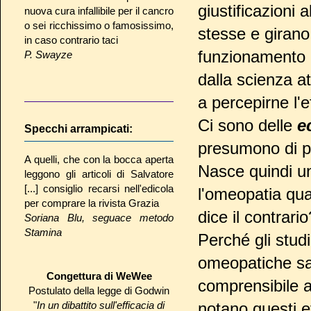
giustificazioni
nuova cura infallibile per il cancro
o sei ricchissimo o famosissimo,
stesse e girano
in caso contrario taci
funzionamento d
P. Swayze
dalla scienza a
a percepirne l'e
Ci sono delle
e
Specchi arrampicati:
presumono di pe
A quelli, che con la bocca aperta
Nasce quindi 
leggono gli articoli di Salvatore
[...] consiglio recarsi nell'edicola
l'omeopatia qu
per comprare la rivista Grazia
dice il contrario
Soriana Blu, seguace metodo
Stamina
Perché gli stud
omeopatiche s
Congettura di WeWee
comprensibile a
Postulato della legge di Godwin
"
In un dibattito sull'efficacia di
notano questi e