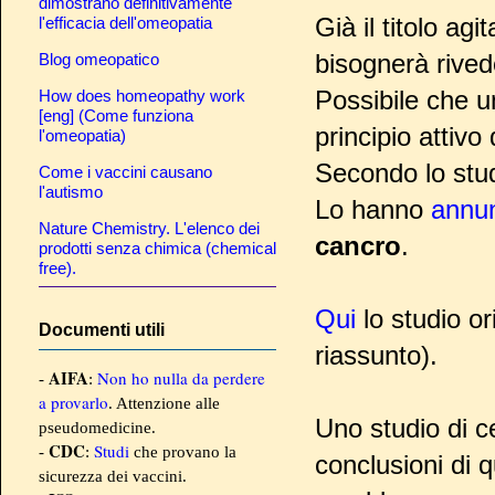
dimostrano definitivamente
Già il titolo ag
l'efficacia dell'omeopatia
bisognerà rive
Blog omeopatico
Possibile che 
How does homeopathy work
[eng] (Come funziona
principio attivo
l'omeopatia)
Secondo lo stud
Come i vaccini causano
l'autismo
Lo hanno
annun
Nature Chemistry. L'elenco dei
cancro
.
prodotti senza chimica (chemical
free).
Qui
lo studio or
Documenti utili
riassunto).
AIFA
Non ho nulla da perdere
-
:
a provarlo
. Attenzione alle
Uno studio di c
pseudomedicine.
CDC
Studi
-
:
che provano la
conclusioni di 
sicurezza dei vaccini.