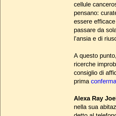
cellule cancero
pensano: curate
essere efficac
passare da sola
l'ansia e di riu
A questo punto,
ricerche improba
consiglio di aff
prima
conferm
Alexa Ray Joe
nella sua abita
detto al telefon