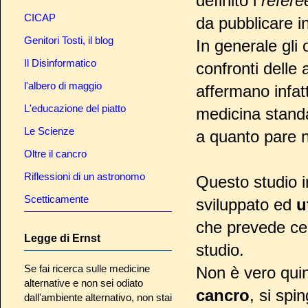
definito i
refere
CICAP
da pubblicare in
Genitori Tosti, il blog
In generale gli
Il Disinformatico
confronti delle 
l'albero di maggio
affermano infatt
L'educazione del piatto
medicina stand
Le Scienze
a quanto pare 
Oltre il cancro
Riflessioni di un astronomo
Questo studio in
Scetticamente
sviluppato ed
u
che prevede cert
Legge di Ernst
studio.
Se fai ricerca sulle medicine
Non è vero quin
alternative e non sei odiato
cancro
, si spi
dall'ambiente alternativo, non stai