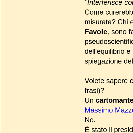
"Interferisce co
Come curerebbe
misurata? Chi 
Favole
, sono f
pseudoscientific
dell'equilibrio e
spiegazione del
Volete sapere c
frasi)?
Un
cartomant
Massimo Mazz
No.
È stato il presi