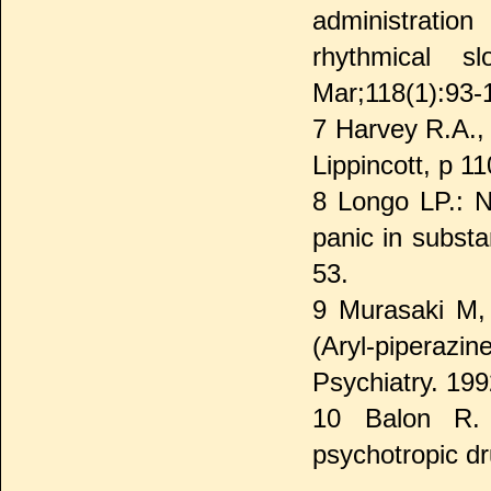
administration
rhythmical s
Mar;118(1):93-
7 Harvey R.A.,
Lippincott, p 11
8 Longo LP.: N
panic in subst
53.
9 Murasaki M, 
(Aryl-piperaz
Psychiatry. 199
10 Balon R. 
psychotropic dr