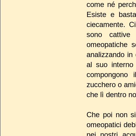
come né perché
Esiste e bast
ciecamente. C
sono cattive
omeopatiche s
analizzando in
al suo interno
compongono il
zucchero o amido
che lì dentro n
Che poi non si
omeopatici debb
nei nostri acq