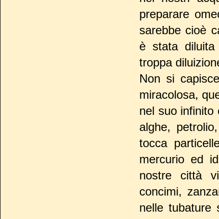
preparare omeo
sarebbe cioè c
è stata dilui
troppa diluizion
Non si capisce
miracolosa, que
nel suo infinit
alghe, petroli
tocca partice
mercurio ed id
nostre città v
concimi, zanzar
nelle tubature 