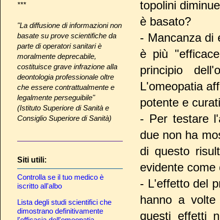
topolini diminu
***
è basato?
"La diffusione di informazioni non
- Mancanza di e
basate su prove scientifiche da
parte di operatori sanitari è
è più "efficac
moralmente deprecabile,
costituisce grave infrazione alla
principio del
deontologia professionale oltre
L'omeopatia aff
che essere contrattualmente e
legalmente perseguibile"
potente e curat
(Istituto Superiore di Sanità e
- Per testare l
Consiglio Superiore di Sanità)
due non ha most
di questo risu
Siti utili:
evidente come d
Controlla se il tuo medico è
- L'effetto del
iscritto all'albo
hanno a volte ef
Lista degli studi scientifici che
dimostrano definitivamente
questi effetti
l'efficacia dell'omeopatia