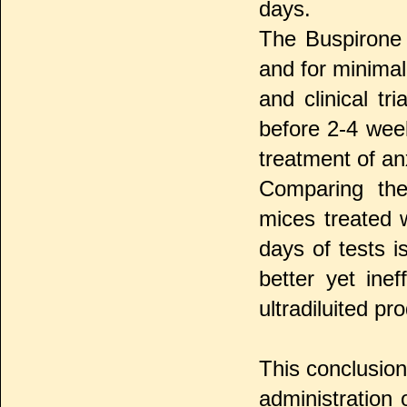
days.
The Buspirone i
and for minimal
and clinical tr
before 2-4 week
treatment of an
Comparing the
mices treated w
days of tests i
better yet inef
ultradiluited pr
This conclusion
administration o