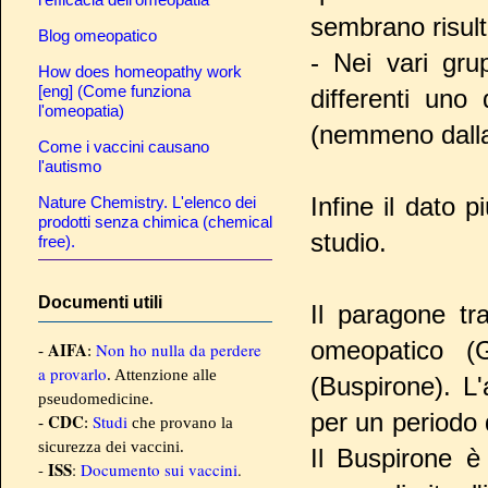
sembrano risult
Blog omeopatico
- Nei vari grup
How does homeopathy work
[eng] (Come funziona
differenti uno
l'omeopatia)
(nemmeno dalla 
Come i vaccini causano
l'autismo
Infine il dato 
Nature Chemistry. L'elenco dei
prodotti senza chimica (chemical
studio.
free).
Documenti utili
Il paragone tr
omeopatico (G
AIFA
Non ho nulla da perdere
-
:
a provarlo
. Attenzione alle
(Buspirone). L'
pseudomedicine.
per un periodo
CDC
Studi
-
:
che provano la
sicurezza dei vaccini.
Il Buspirone è
ISS
-
:
Documento sui vaccini
.