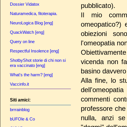
Dossier Vidatox
pubblicato).
Naturamedica, fitoterapia.
Il mio comme
NeuroLogica Blog [eng]
omeopatico?) e
QuackWatch [eng]
obiezioni son
Query on line
l'omeopatia non
Respectful Insolence [eng]
Obiettivamente
ShotbyShot storie di chi non si
vicenda non fa
era vaccinato [eng]
basino davvero
What's the harm? [eng]
Alla fine, lo s
Vaccinfo.it
dell'omeopati
commenti contr
Siti amici:
professore che
brrrainblog
nulla, anzi s
bUFOle & Co