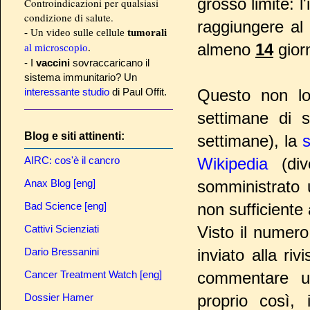
grosso limite: l
Controindicazioni per qualsiasi
condizione di salute.
raggiungere al
- Un video sulle cellule
tumorali
almeno
14
giorn
al microscopio
.
- I
vaccini
sovraccaricano il
sistema immunitario? Un
interessante studio
di Paul Offit.
Questo non l
settimane di 
Blog e siti attinenti:
settimane), la
AIRC: cos'è il cancro
Wikipedia
(dive
Anax Blog [eng]
somministrato 
Bad Science [eng]
non sufficiente a
Cattivi Scienziati
Visto il numero
Dario Bressanini
inviato alla ri
Cancer Treatment Watch [eng]
commentare uf
Dossier Hamer
proprio così, 