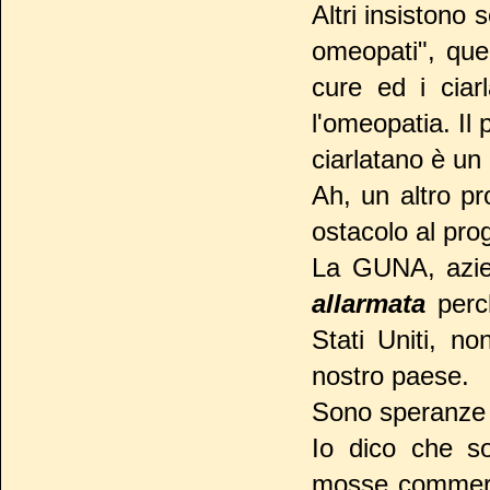
Altri insistono
omeopati", que
cure ed i ciar
l'omeopatia. Il
ciarlatano è un
Ah, un altro p
ostacolo al prog
La GUNA, azien
allarmata
perc
Stati Uniti, n
nostro paese.
Sono speranze 
Io dico che so
mosse commerc