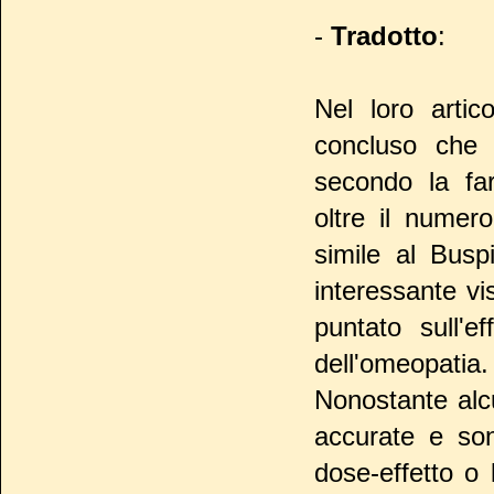
-
Tradotto
:
Nel loro artic
concluso che 
secondo la far
oltre il numer
simile al Busp
interessante vi
puntato sull'e
dell'omeopatia. 
Nonostante alc
accurate e son
dose-effetto o l