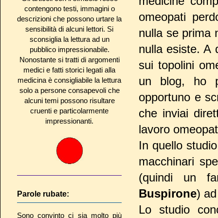
medicine compl
contengono testi, immagini o
omeopati perdo
descrizioni che possono urtare la
sensibilità di alcuni lettori. Si
nulla se prima 
sconsiglia la lettura ad un
nulla esiste. A 
pubblico impressionabile.
Nonostante si tratti di argomenti
sui topolini o
medici e fatti storici legati alla
un blog, ho p
medicina è consigliabile la lettura
solo a persone consapevoli che
opportuno e sc
alcuni temi possono risultare
cruenti e particolarmente
che inviai dire
impressionanti.
lavoro omeopatic
In quello studi
macchinari spec
(quindi un fa
Buspirone
) ad
Parole rubate:
Lo studio con
Sono convinto ci sia molto più