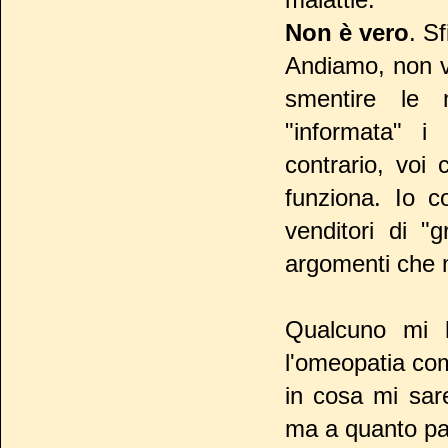
Non è vero
. S
Andiamo, non vo
smentire le m
"informata" i 
contrario, voi
funziona. Io c
venditori di "
argomenti che 
Qualcuno mi ha
l'omeopatia co
in cosa mi sare
ma a quanto par