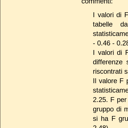
commenti:
I valori di 
tabelle 
statisticame
- 0.46 - 0.2
I valori di
differenze 
riscontrati 
Il valore F 
statistica
2.25. F per 
gruppo di m
si ha F gr
2.48).