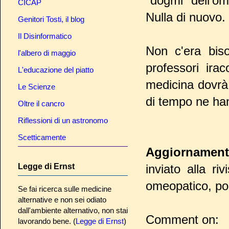
"dogmi" dell'om
CICAP
Nulla di nuovo.
Genitori Tosti, il blog
Il Disinformatico
Non c'era biso
l'albero di maggio
professori irac
L'educazione del piatto
medicina dovrà
Le Scienze
di tempo ne ha
Oltre il cancro
Riflessioni di un astronomo
Scetticamente
Aggiornamen
Legge di Ernst
inviato alla r
omeopatico, poc
Se fai ricerca sulle medicine
alternative e non sei odiato
dall'ambiente alternativo, non stai
Comment on:
lavorando bene. (
Legge di Ernst
)