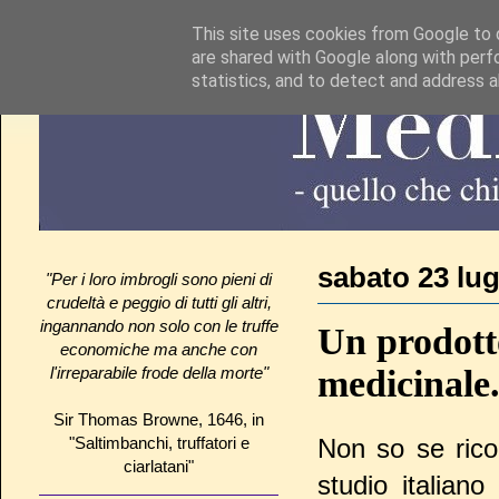
This site uses cookies from Google to d
are shared with Google along with perf
statistics, and to detect and address 
sabato 23 lug
"Per i loro imbrogli sono pieni di
crudeltà e peggio di tutti gli altri,
ingannando non solo con le truffe
Un prodott
economiche ma anche con
medicinale
l'irreparabile frode della morte"
Sir Thomas Browne, 1646, in
"Saltimbanchi, truffatori e
Non so se ric
ciarlatani"
studio italiano