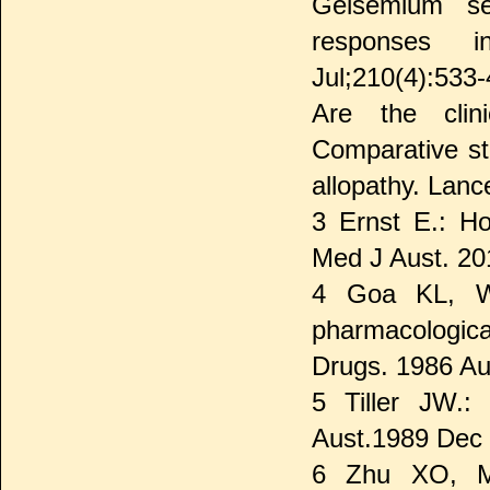
Gelsemium sem
responses i
Jul;210(4):533-
Are the clin
Comparative st
allopathy. Lan
3 Ernst E.: Ho
Med J Aust. 20
4 Goa KL, Wa
pharmacological
Drugs. 1986 Au
5 Tiller JW.
Aust.1989 Dec 
6 Zhu XO, Mc