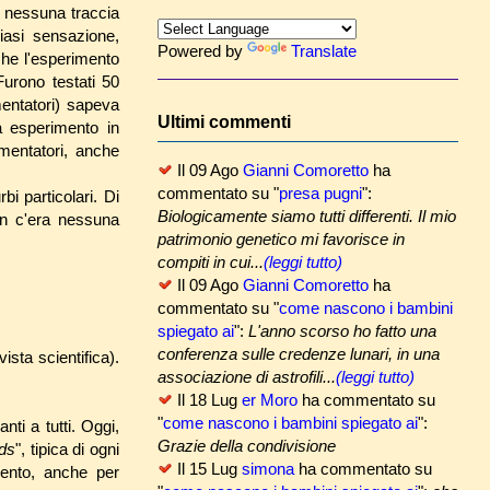
ù nessuna traccia
siasi sensazione,
Powered by
Translate
che l'esperimento
Furono testati 50
mentatori) sapeva
Ultimi commenti
a esperimento in
mentatori, anche
Il 09 Ago
Gianni Comoretto
ha
commentato su "
presa pugni
":
bi particolari. Di
Biologicamente siamo tutti differenti. Il mio
on c'era nessuna
patrimonio genetico mi favorisce in
compiti in cui...
(leggi tutto)
Il 09 Ago
Gianni Comoretto
ha
commentato su "
come nascono i bambini
spiegato ai
":
L'anno scorso ho fatto una
conferenza sulle credenze lunari, in una
ista scientifica).
associazione di astrofili...
(leggi tutto)
Il 18 Lug
er Moro
ha commentato su
"
come nascono i bambini spiegato ai
":
nti a tutti. Oggi,
Grazie della condivisione
ds
", tipica di ogni
Il 15 Lug
simona
ha commentato su
mento, anche per