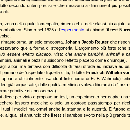
dotto secondo criteri precisi e che miravano a diminuire il più possibi
nali.
, zona nella quale l'omeopatia, rimedio chic delle classi più agiate, a
e combatteva. Siamo nel 1835 e l'
esperimento
si chiamò "il
test Nur
svolse.
era rimasto ormai un solo omeopata,
Johann Jacob Reuter
che rispond
ezzavano quella forma di stregoneria. L'argomento più forte (che s
uò essere effetto placebo, visto che anche bambini, animali e p
"bambini, animali e pazzi" subiscono l'effetto placebo come chiunque).
li albori ma tentava con difficoltà di farsi strada ed iniziava ad us
 primario dell'ospedale di quella città, il dottor
Friedrich Wilhelm vo
 apparire ufficialmente usando il finto nome di E. F. Wahrhold) crit
e già sorpassate, dalle quali la medicina voleva liberarsi (la "forza v
 forme primitive di conoscenza).
 diede per vinto e propose un test, un esperimento per capire una v
zucchero fossero medicine o solo un costoso passatempo per ricc
tutti i medici ma ormai anche la stampa e le autorità. E furono avv
e, ai quali si annunciò che il test si sarebbe svolto nella più grande 