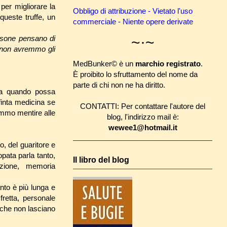
 per migliorare la
Obbligo di attribuzione - Vietato l'uso
queste truffe, un
commerciale - Niente opere derivate
~·~
ersone pensano di
 non avremmo gli
MedBunker© è un
marchio registrato
.
È proibito lo sfruttamento del nome da
parte di chi non ne ha diritto.
 a quando possa
finta medicina se
CONTATTI: Per contattare l'autore del
mmo mentire alle
blog, l'indirizzo mail è:
wewee1@hotmail.it
o, del guaritore e
pata parla tanto,
Il libro del blog
zione, memoria
anto è più lunga e
fretta, personale
i che non lasciano