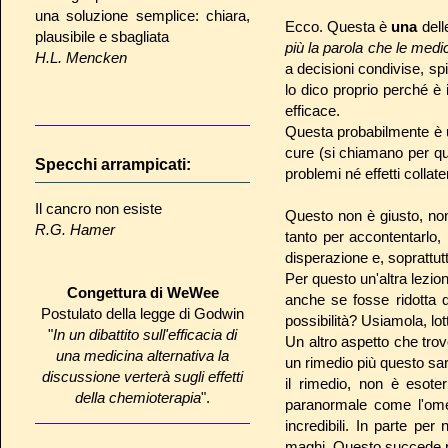
una soluzione semplice: chiara,
Ecco. Questa è
una
dell
plausibile e sbagliata
più la parola che le medi
H.L. Mencken
a decisioni condivise, s
lo dico proprio perché è
efficace.
Questa probabilmente è 
cure (si chiamano per qu
Specchi arrampicati:
problemi né effetti collater
Il cancro non esiste
Questo non è giusto, non
R.G. Hamer
tanto per accontentarlo
disperazione e, soprattut
Per questo un'altra lezio
Congettura di WeWee
anche se fosse ridotta d
Postulato della legge di Godwin
possibilità? Usiamola, l
"
In un dibattito sull'efficacia di
Un altro aspetto che trov
una medicina alternativa la
un rimedio più questo sa
discussione verterà sugli effetti
il rimedio, non è esoter
della chemioterapia
".
paranormale come l'omeo
incredibili. In parte 
maghi. Questo succede per