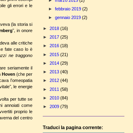
►
marzo 2019
(2)
le gli errori e le
►
febbraio 2019
(2)
►
gennaio 2019
(2)
veva (la storia si
►
2018
(16)
emberg
", in onore
►
2017
(25)
eva alle critiche
►
2016
(18)
e fate caso lo è
►
2015
(21)
azzi ne traggono
►
2014
(29)
are seriamente il
►
2013
(40)
n Hoven
(che per
icava l'omeopatia
►
2012
(44)
itale", le energie
►
2011
(58)
►
2010
(84)
olta per tutte se
hi annoiati come
►
2009
(79)
ertiti proprio le
taverna del centro
Traduci la pagina corrente: