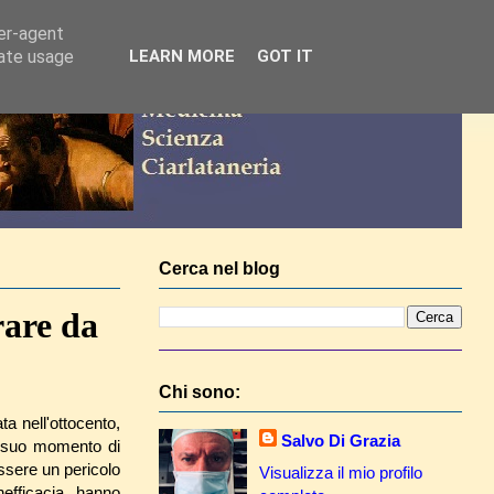
ser-agent
rate usage
LEARN MORE
GOT IT
Cerca nel blog
rare da
Chi sono:
ta nell'ottocento,
Salvo Di Grazia
n suo momento di
essere un pericolo
Visualizza il mio profilo
nefficacia, hanno