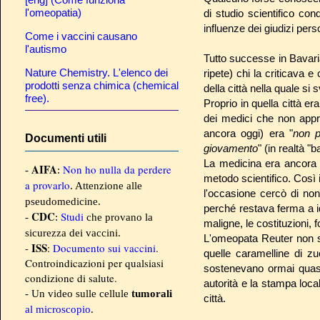
l'omeopatia)
di studio scientifico con
influenze dei giudizi perso
Come i vaccini causano
l'autismo
Tutto successe in Bavaria
Nature Chemistry. L'elenco dei
ripete) chi la criticava 
prodotti senza chimica (chemical
della città nella quale si 
free).
Proprio in quella città 
dei medici che non appr
ancora oggi) era "
non p
Documenti utili
giovamento
" (in realtà 
La medicina era ancora ag
AIFA
Non ho nulla da perdere
-
:
metodo scientifico. Così il
a provarlo
. Attenzione alle
l'occasione cercò di non
pseudomedicine.
perché restava ferma a ide
CDC
Studi
-
:
che provano la
maligne, le costituzioni,
sicurezza dei vaccini.
L'omeopata Reuter non si
ISS
-
:
Documento sui vaccini
.
quelle caramelline di 
Controindicazioni per qualsiasi
sostenevano ormai quasi 
condizione di salute.
autorità e la stampa local
- Un video sulle cellule
tumorali
città.
al microscopio
.