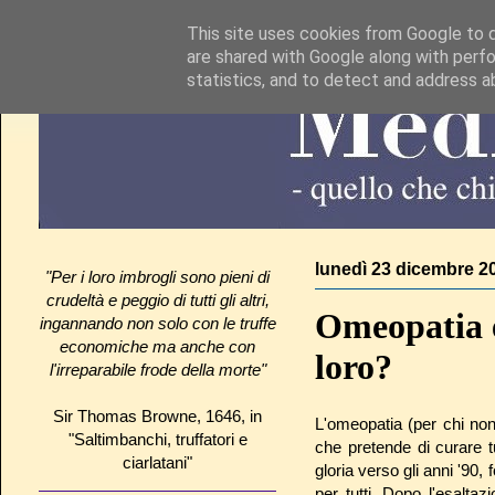
This site uses cookies from Google to de
are shared with Google along with perfo
statistics, and to detect and address a
lunedì 23 dicembre 2
"Per i loro imbrogli sono pieni di
crudeltà e peggio di tutti gli altri,
Omeopatia e
ingannando non solo con le truffe
economiche ma anche con
loro?
l'irreparabile frode della morte"
Sir Thomas Browne, 1646, in
L'omeopatia (per chi no
"Saltimbanchi, truffatori e
che pretende di curare 
ciarlatani"
gloria verso gli anni '90, 
per tutti. Dopo l'esalta