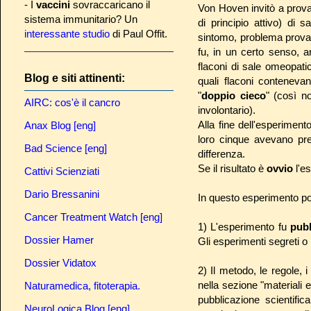
- I
vaccini
sovraccaricano il
Von Hoven invitò a prova
sistema immunitario? Un
di principio attivo) di 
interessante studio
di Paul Offit.
sintomo, problema provas
fu, in un certo senso, ar
flaconi di sale omeopatic
Blog e siti attinenti:
quali flaconi contenev
"
doppio cieco
" (così n
AIRC: cos'è il cancro
involontario).
Alla fine dell'esperimento
Anax Blog [eng]
loro cinque avevano pre
Bad Science [eng]
differenza.
Se il risultato è
ovvio
l'e
Cattivi Scienziati
Dario Bressanini
In questo esperimento p
Cancer Treatment Watch [eng]
1) L'esperimento fu
pub
Dossier Hamer
Gli esperimenti segreti o 
Dossier Vidatox
2) Il metodo, le regole, i
nella sezione "materiali e
Naturamedica, fitoterapia.
pubblicazione scientifi
NeuroLogica Blog [eng]