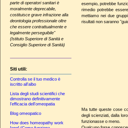
parte di operatori sanitari è
esempio, potrebbe funzio
moralmente deprecabile,
rimedio potrebbe essere
costituisce grave infrazione alla
mettiamo nei due gruppi 
deontologia professionale oltre
risultati non saranno "guid
che essere contrattualmente e
legalmente perseguibile"
(Istituto Superiore di Sanità e
Consiglio Superiore di Sanità)
Siti utili:
Controlla se il tuo medico è
iscritto all'albo
Lista degli studi scientifici che
dimostrano definitivamente
l'efficacia dell'omeopatia
Ma tutte queste cose co
Blog omeopatico
degli scienziati, dalla l
funzionasse o meno.
How does homeopathy work
Qualcuno forse conoscerà
[eng] (Come funziona