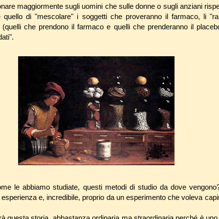
nare maggiormente sugli uomini che sulle donne o sugli anziani rispet
 quello di "mescolare" i soggetti che proveranno il farmaco, li "r
(quelli che prendono il farmaco e quelli che prenderanno il placeb
ati".
me le abbiamo studiate, questi metodi di studio da dove vengono?
oro esperienza e, incredibile, proprio da un esperimento che voleva cap
 questa storia, abbastanza ordinaria ma straordinaria perché è uno