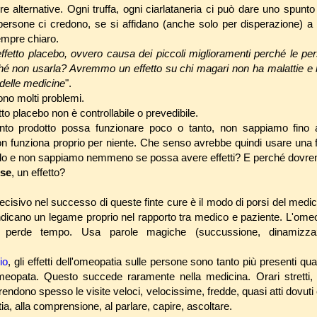
re alternative. Ogni truffa, ogni ciarlataneria ci può dare uno spunto
ersone ci credono, se si affidano (anche solo per disperazione) a 
empre chiaro.
ffetto placebo, ovvero causa dei piccoli miglioramenti perché le p
hé non usarla? Avremmo un effetto su chi magari non ha malattie e
i delle medicine
".
ono molti problemi.
etto placebo non è controllabile o prevedibile.
nto prodotto possa funzionare poco o tanto, non sappiamo fino
on funziona proprio per niente. Che senso avrebbe quindi usare una 
ollo e non sappiamo nemmeno se possa avere effetti? E perché dovre
rse
, un effetto?
decisivo nel successo di queste finte cure è il modo di porsi del medic
ndicano un legame proprio nel rapporto tra medico e paziente. L'omeo
 perde tempo. Usa parole magiche (succussione, dinamizza
io
, gli effetti dell'omeopatia sulle persone sono tanto più presenti qu
omeopata. Questo succede raramente nella medicina. Orari stretti, 
 rendono spesso le visite veloci, velocissime, fredde, quasi atti dovut
a, alla comprensione, al parlare, capire, ascoltare.