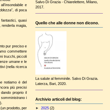
Salvo Di Grazia - Chiarelettere, Milano,
all'insondabile e
2017.
eddezza
", di poca
fantastici, quasi
Quello che alle donne non dicono.
, renderla magia,
nto pur preciso e
siamo commettere
 trucchi, piccoli
ndenze umane e le
ivi (nella ricerca
La salute al femminile. Salvo Di Grazia.
che notiamo è del
Laterza, Bari, 2020.
cora più precisi
dando proprio il
e somministrano i
Archivio articoli del blog:
).
►
2025
(2)
 (un prodotto, per