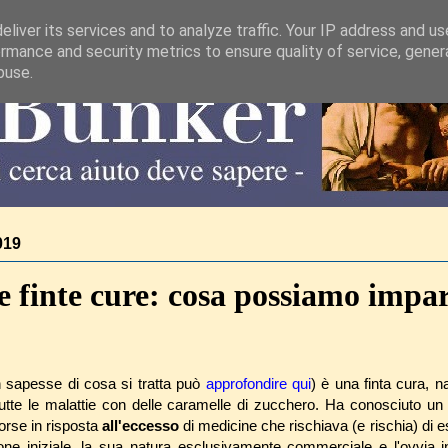
liver its services and to analyze traffic. Your IP address and u
rmance and security metrics to ensure quality of service, gene
buse.
019
 finte cure: cosa possiamo impa
n sapesse di cosa si tratta può
approfondire qui
) è una finta cura, na
tutte le malattie con delle caramelle di zucchero. Ha conosciuto u
forse in risposta
all'eccesso
di medicine che rischiava (e rischia) di 
zione iniziale, la sua natura esclusivamente commerciale e l'ovvia i