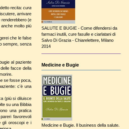
detto recita:
cura
iscutere, arrivare
e renderebbero (e
a anche molto più
SALUTE E BUGIE - Come difendersi da
farmaci inutili, cure fasulle e ciarlatani di
rei che le false
Salvo Di Grazia - Chiarelettere, Milano
ano sempre, senza
2014
bugie al paziente
Medicine e Bugie
elle facce della
morire.
he se fosse poca,
paziente: c'è una
a (più si diluisce
olte su una Bibbia
ndono una pratica
areri favorevoli
gli oroscopi e i
Medicine e Bugie. Il business della salute.
eriosa.