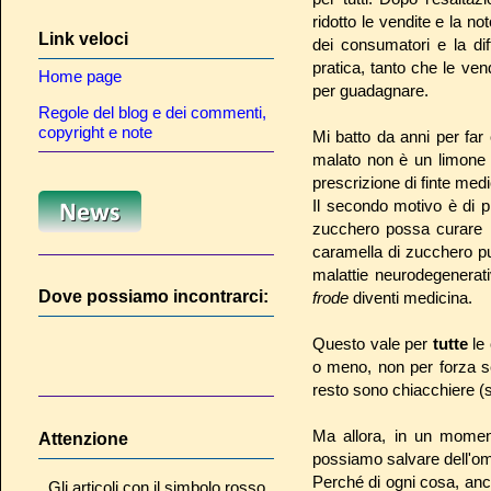
ridotto le vendite e la n
Link veloci
dei consumatori e la dif
pratica, tanto che le ve
Home page
per guadagnare.
Regole del blog e dei commenti,
copyright e note
Mi batto da anni per far 
malato non è un limon
prescrizione di finte me
Il secondo motivo è di p
zucchero possa curare le
caramella di zucchero può
malattie neurodegenera
Dove possiamo incontrarci:
frode
diventi medicina.
Questo vale per
tutte
le
o meno, non per forza s
resto sono chiacchiere (s
Ma allora, in un moment
Attenzione
possiamo salvare dell'o
Perché di ogni cosa, an
Gli articoli con il simbolo rosso