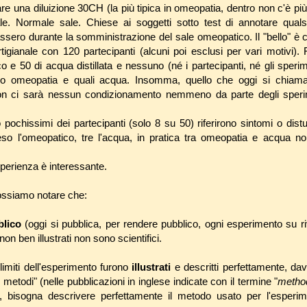
re una diluizione 30CH (la più tipica in omeopatia, dentro non c'è pi
sale. Normale sale. Chiese ai soggetti sotto test di annotare qual
sero durante la somministrazione del sale omeopatico. Il "bello" è 
tigianale con 120 partecipanti (alcuni poi esclusi per vari motivi). 
o e 50 di acqua distillata e nessuno (né i partecipanti, né gli speri
ano omeopatia e quali acqua. Insomma, quello che oggi si chiam
on ci sarà nessun condizionamento nemmeno da parte degli speri
 pochissimi dei partecipanti (solo 8 su 50) riferirono sintomi o distur
so l'omeopatico, tre l'acqua, in pratica tra omeopatia e acqua n
sperienza è interessante.
ossiamo notare che:
blico
(oggi si pubblica, per rendere pubblico, ogni esperimento su riv
non ben illustrati non sono scientifici.
 limiti dell'esperimento furono
illustrati
e descritti perfettamente, dava
 metodi" (nelle pubblicazioni in inglese indicate con il termine "
metho
ca, bisogna descrivere perfettamente il metodo usato per l'esperi