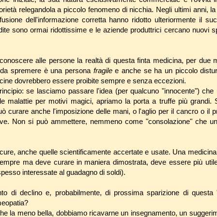
otorietà relegandola a piccolo fenomeno di nicchia. Negli ultimi anni,
fusione dell'informazione corretta hanno ridotto ulteriormente il s
ndite sono ormai ridottissime e le aziende produttrici cercano nuovi 
conoscere alle persone la realtà di questa finta medicina, per due mot
e da spremere è una persona
fragile
e anche se ha un piccolo distur
dicine dovrebbero essere proibite sempre e senza eccezioni.
rincipio: se lasciamo passare l'idea (per qualcuno "innocente") che
 malattie per motivi magici, apriamo la porta a truffe più grandi.
 curare anche l'imposizione delle mani, o l'aglio per il cancro o il 
tive. Non si può ammettere, nemmeno come "consolazione" che un
 cure, anche quelle scientificamente accertate e usate. Una medicina
empre ma deve curare in maniera dimostrata, deve essere più utile
pesso interessate al guadagno di soldi).
o di declino e, probabilmente, di prossima sparizione di questa
meopatia?
che la meno bella, dobbiamo ricavarne un insegnamento, un suggeri