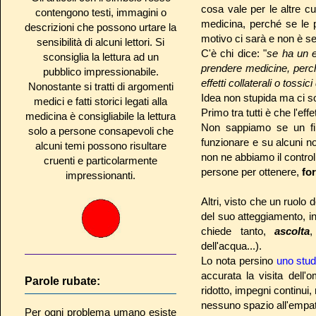
cosa vale per le altre cu
contengono testi, immagini o
medicina, perché se le p
descrizioni che possono urtare la
motivo ci sarà e non è s
sensibilità di alcuni lettori. Si
C'è chi dice: "
se ha un e
sconsiglia la lettura ad un
prendere medicine, perc
pubblico impressionabile.
effetti collaterali o tossic
Nonostante si tratti di argomenti
Idea non stupida ma ci s
medici e fatti storici legati alla
Primo tra tutti è che l'eff
medicina è consigliabile la lettura
Non sappiamo se un fi
solo a persone consapevoli che
funzionare e su alcuni n
alcuni temi possono risultare
non ne abbiamo il contr
cruenti e particolarmente
persone per ottenere,
fo
impressionanti.
Altri, visto che un ruolo 
del suo atteggiamento, i
chiede tanto,
ascolta
,
dell'acqua...).
Lo nota persino
uno stud
accurata la visita dell'
Parole rubate:
ridotto, impegni continui,
nessuno spazio all'empati
Per ogni problema umano esiste