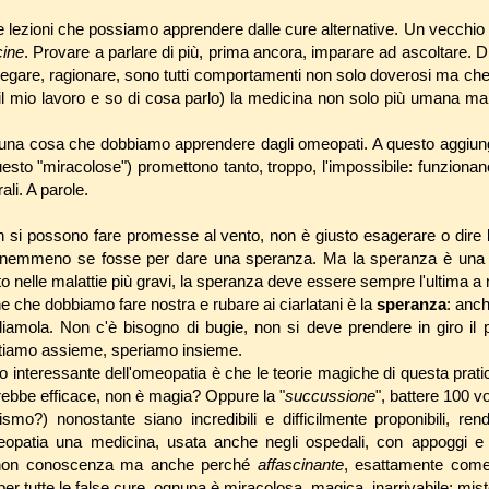
e lezioni che possiamo apprendere dalle cure alternative. Un vecchio 
cine
. Provare a parlare di più, prima ancora, imparare ad ascoltare. D
piegare, ragionare, sono tutti comportamenti non solo doverosi ma ch
 il mio lavoro e so di cosa parlo) la medicina non solo più umana m
una cosa che dobbiamo apprendere dagli omeopati. A questo aggiunge
esto "miracolose") promettono tanto, troppo, l'impossibile: funzion
ali. A parole.
 si possono fare promesse al vento, non è giusto esagerare o dire 
, nemmeno se fosse per dare una speranza. Ma la speranza è una d
to nelle malattie più gravi, la speranza deve essere sempre l'ultima a 
ne che dobbiamo fare nostra e rubare ai ciarlatani è la
speranza
: anc
iamola. Non c'è bisogno di bugie, non si deve prendere in giro il 
ottiamo assieme, speriamo insieme.
o interessante dell'omeopatia è che le teorie magiche di questa pratic
rebbe efficace, non è magia? Oppure la "
succussione
", battere 100 v
ismo?) nonostante siano incredibili e difficilmente proponibili, re
patia una medicina, usata anche negli ospedali, con appoggi e p
per non conoscenza ma anche perché
affascinante
, esattamente come 
 tutte le false cure, ognuna è miracolosa, magica, inarrivabile: mist