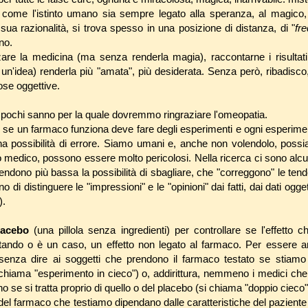
 come l'istinto umano sia sempre legato alla speranza, al magico, 
 sua razionalità, si trova spesso in una posizione di distanza, di "
fr
no.
re la medicina (ma senza renderla magia), raccontarne i risultati 
 un'idea) renderla più "amata", più desiderata. Senza però, ribadisco
 cose oggettive.
 pochi sanno per la quale dovremmo ringraziare l'omeopatia.
re se un farmaco funziona deve fare degli esperimenti e ogni esperime
na possibilità di errore. Siamo umani e, anche non volendolo, pos
 medico, possono essere molto pericolosi. Nella ricerca ci sono alcuni
endono più bassa la possibilità di sbagliare, che "correggono" le te
di distinguere le "impressioni" e le "opinioni" dai fatti, dai dati oggett
).
lacebo
(una pillola senza ingredienti) per controllare se l'effetto 
ando o è un caso, un effetto non legato al farmaco. Per essere an
senza dire ai soggetti che prendono il farmaco testato se stiamo 
 chiama "esperimento in cieco") o, addirittura, nemmeno i medici ch
 se si tratta proprio di quello o del placebo (si chiama "doppio cieco"
i del farmaco che testiamo dipendano dalle caratteristiche del paziente