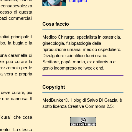
completo
 la consapevolezza
uccesso di questa
spazi commerciali
Cosa faccio
ivi principali: il
Medico Chirurgo, specialista in ostetricia,
bo, la bugia e la
ginecologia, fisiopatologia della
riproduzione umana, medico ospedaliero.
 una caramella di
Divulgatore scientifico fuori orario.
 Se può curare la
Scrittore, papà, marito, ex chitarrista e
prezzemolo per le
genio incompreso nel week end.
a vera e propria
Copyright
 deve curare, più
 che dannosa. Il
MedBunker©
, il blog di
Salvo Di Grazia
, è
sotto licenza Creative Commons 2.5:
 "cura" che cosa
mento. La stessa