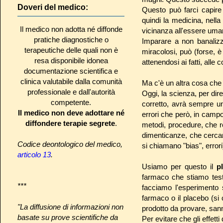
Doveri del medico:
Questo può farci capire
quindi la medicina, nella
Il medico non adotta né diffonde
vicinanza all'essere uma
pratiche diagnostiche o
Imparare a non banalizza
terapeutiche delle quali non è
miracolosi, può (forse, è
resa disponibile idonea
attenendosi ai fatti, alle
documentazione scientifica e
clinica valutabile dalla comunità
Ma c'è un altra cosa che
professionale e dall'autorità
Oggi, la scienza, per di
competente.
corretto, avrà sempre u
Il medico non deve adottare né
errori che però, in campo
diffondere terapie segrete
.
metodi, procedure, che r
dimenticanze, che cercano 
Codice deontologico del medico,
si chiamano "bias", errori
articolo 13
.
Usiamo per questo il
p
farmaco che stiamo test
***
facciamo l'esperimento 
farmaco o il placebo (si
"La diffusione di informazioni non
prodotto da provare, sanno
basate su prove scientifiche da
Per evitare che gli effett