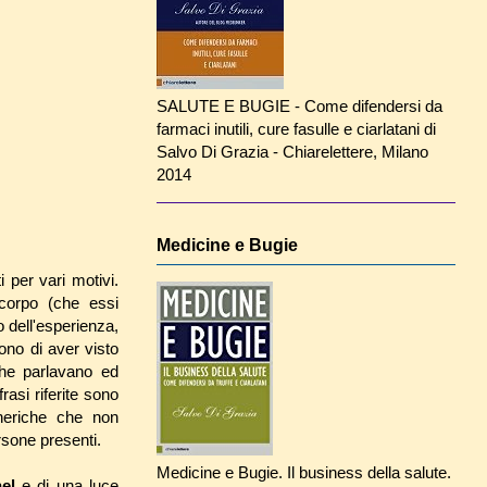
SALUTE E BUGIE - Come difendersi da
farmaci inutili, cure fasulle e ciarlatani di
Salvo Di Grazia - Chiarelettere, Milano
2014
Medicine e Bugie
 per vari motivi.
 corpo (che essi
 dell'esperienza,
no di aver visto
 che parlavano ed
rasi riferite sono
eneriche che non
rsone presenti.
Medicine e Bugie. Il business della salute.
nel
e di una luce