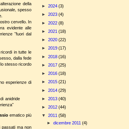
alterazione della
►
2024
(3)
fusionale, spesso
►
2023
(4)
e.
nostro cervello. In
►
2022
(8)
ra evidente alle
►
2021
(18)
ienze "fuori dal
►
2020
(22)
►
2019
(17)
cordi in tutte le
►
2018
(16)
sesso, dalla fede
 lo stesso ricordo
►
2017
(25)
►
2016
(18)
►
2015
(21)
ono esperienze di
►
2014
(29)
►
2013
(40)
di anidride
erienza"
►
2012
(44)
assio
ematico più
▼
2011
(58)
►
dicembre 2011
(4)
ni passati ma non