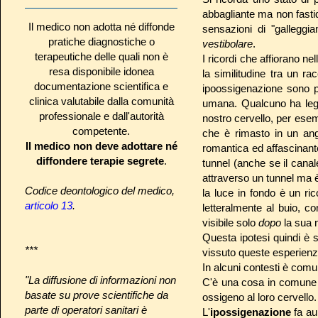
abbagliante ma non fasti
Il medico non adotta né diffonde
sensazioni di "galleggia
pratiche diagnostiche o
vestibolare
.
terapeutiche delle quali non è
I ricordi che affiorano ne
resa disponibile idonea
la similitudine tra un r
documentazione scientifica e
ipoossigenazione sono p
clinica valutabile dalla comunità
umana. Qualcuno ha legato
professionale e dall'autorità
nostro cervello, per esem
competente.
che è rimasto in un ang
Il medico non deve adottare né
romantica ed affascinant
diffondere terapie segrete
.
tunnel (anche se il canal
attraverso un tunnel ma è
Codice deontologico del medico,
la luce in fondo è un ric
articolo 13
.
letteralmente al buio, co
visibile solo
dopo
la sua 
Questa ipotesi quindi è s
***
vissuto queste esperienz
In alcuni contesti è comun
"La diffusione di informazioni non
C'è una cosa in comune a
basate su prove scientifiche da
ossigeno al loro cervello.
parte di operatori sanitari è
L'
ipossigenazione
fa au