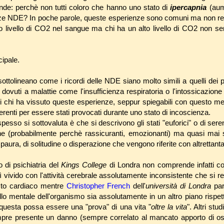
nde: perchè non tutti coloro che hanno uno stato di
ipercapnia
(aum
e NDE? In poche parole, queste esperienze sono comuni ma non regol
o livello di CO2 nel sangue ma chi ha un alto livello di CO2 non s
cipale.
 sottolineano come i ricordi delle NDE siano molto simili a quelli dei 
dovuti a malattie come l'insufficienza respiratoria o l'intossicazione 
di chi ha vissuto queste esperienze, seppur spiegabili con questo 
coerenti per essere stati provocati durante uno stato di incoscienza.
spesso si sottovaluta è che si descrivono gli stati "euforici" o di se
ne (probabilmente perchè rassicuranti, emozionanti) ma quasi mai 
aura, di solitudine o disperazione che vengono riferite con altrettanta
to di psichiatria del
Kings College
di Londra non comprende infatti co
ì vivido con l'attività cerebrale assolutamente inconsistente che si re
esto cardiaco mentre
Christopher French
dell'
università di Londra
par
ello mentale dell'organismo sia assolutamente in un altro piano rispett
questa possa essere una "prova" di una vita "
oltre la vita
". Altri st
mpre presente un danno (sempre correlato al mancato apporto di o