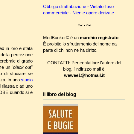
Obbligo di attribuzione - Vietato l'uso
commerciale - Niente opere derivate
~·~
MedBunker© è un
marchio registrato
.
È proibito lo sfruttamento del nome da
d in loro è stata
parte di chi non ne ha diritto.
 della percezione
erebrale di grado
CONTATTI: Per contattare l'autore del
me un "
black out
"
blog, l'indirizzo mail è:
o di studiare se
wewee1@hotmail.it
nza. In uno
studio
 rilassa o ad uno
e OBE quando si è
Il libro del blog