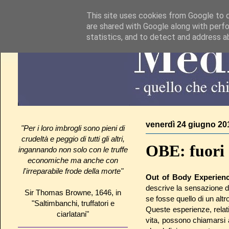
This site uses cookies from Google to de
are shared with Google along with perfo
statistics, and to detect and address a
venerdì 24 giugno 20
"Per i loro imbrogli sono pieni di
crudeltà e peggio di tutti gli altri,
OBE: fuori 
ingannando non solo con le truffe
economiche ma anche con
l'irreparabile frode della morte"
Out of Body Experien
descrive la sensazione di
Sir Thomas Browne, 1646, in
se fosse quello di un altro
"Saltimbanchi, truffatori e
Queste esperienze, relativ
ciarlatani"
vita, possono chiamarsi 