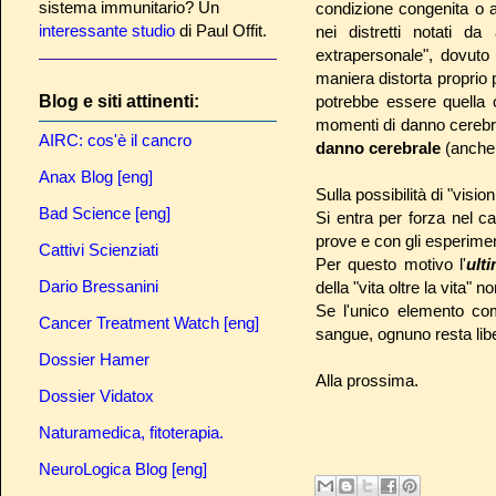
sistema immunitario? Un
condizione congenita o 
interessante studio
di Paul Offit.
nei distretti notati da
extrapersonale", dovuto 
maniera distorta proprio 
potrebbe essere quella 
Blog e siti attinenti:
momenti di danno cerebr
AIRC: cos'è il cancro
danno cerebrale
(anche 
Anax Blog [eng]
Sulla possibilità di "visio
Bad Science [eng]
Si entra per forza nel 
prove e con gli esperimen
Cattivi Scienziati
Per questo motivo l'
ult
Dario Bressanini
della "vita oltre la vita"
Se l'unico elemento com
Cancer Treatment Watch [eng]
sangue, ognuno resta liber
Dossier Hamer
Alla prossima.
Dossier Vidatox
Naturamedica, fitoterapia.
NeuroLogica Blog [eng]