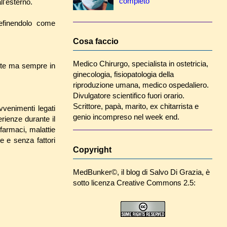
completo
ll'esterno.
efinendolo come
Cosa faccio
Medico Chirurgo, specialista in ostetricia,
ante ma sempre in
ginecologia, fisiopatologia della
riproduzione umana, medico ospedaliero.
Divulgatore scientifico fuori orario.
Scrittore, papà, marito, ex chitarrista e
vvenimenti legati
genio incompreso nel week end.
ienze durante il
farmaci, malattie
 e senza fattori
Copyright
MedBunker©
, il blog di
Salvo Di Grazia
, è
sotto licenza Creative Commons 2.5: