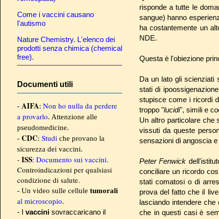
risponde a tutte le doma
Come i vaccini causano
sangue) hanno esperienz
l'autismo
ha costantemente un alt
NDE.
Nature Chemistry. L'elenco dei
prodotti senza chimica (chemical
free).
Questa è l'obiezione prin
Da un lato gli scienziati
Documenti utili
stati di ipoossigenazione 
stupisce come i ricordi 
AIFA
Non ho nulla da perdere
-
:
troppo "
lucidi
", simili e 
a provarlo
. Attenzione alle
Un altro particolare che 
pseudomedicine.
vissuti da queste perso
CDC
Studi
-
:
che provano la
sensazioni di angoscia e p
sicurezza dei vaccini.
ISS
-
:
Documento sui vaccini
.
Peter Fenwick
dell'istitu
Controindicazioni per qualsiasi
conciliare un ricordo cos
condizione di salute.
stati comatosi o di arr
- Un video sulle cellule
tumorali
prova del fatto che il liv
al microscopio
.
lasciando intendere che 
- I
vaccini
sovraccaricano il
che in questi casi è se