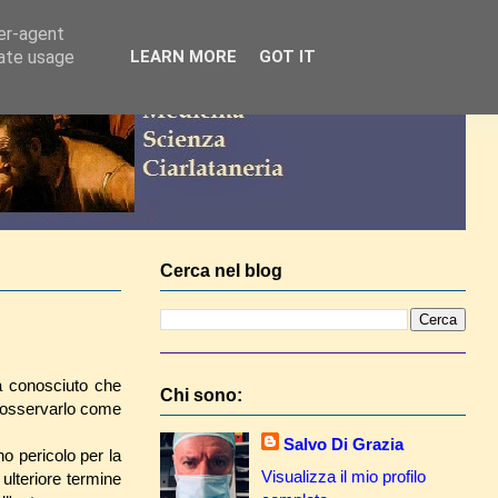
ser-agent
rate usage
LEARN MORE
GOT IT
Cerca nel blog
a conosciuto che
Chi sono:
d osservarlo come
Salvo Di Grazia
no pericolo per la
Visualizza il mio profilo
ulteriore termine