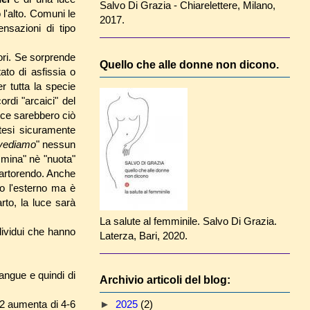
Salvo Di Grazia - Chiarelettere, Milano,
l'alto. Comuni le
2017.
ensazioni di tipo
tori. Se sorprende
Quello che alle donne non dicono.
ato di asfissia o
r tutta la specie
rdi "arcaici" del
 luce sarebbero ciò
tesi sicuramente
vediamo
" nessun
mmina" nè "nuota"
partorendo. Anche
so l'esterno ma è
rto, la luce sarà
La salute al femminile. Salvo Di Grazia.
ndividui che hanno
Laterza, Bari, 2020.
angue e quindi di
Archivio articoli del blog:
►
2025
(2)
O2 aumenta di 4-6