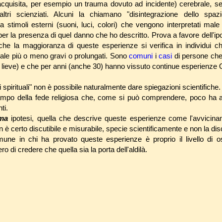
acquisita, per esempio un trauma dovuto ad incidente) cerebrale, s
 altri scienziati. Alcuni la chiamano "disintegrazione dello spa
a stimoli esterni (suoni, luci, colori) che vengono interpretati male
per la presenza di quel danno che ho descritto. Prova a favore dell'ip
che la maggioranza di queste esperienze si verifica in individui c
ale più o meno gravi o prolungati. Sono
comuni
i
casi
di persone che
lieve) e che per anni (anche 30) hanno vissuto continue esperienze
ni spirituali" non è possibile naturalmente dare spiegazioni scientifiche.
campo della fede religiosa che, come si può comprendere, poco ha a
ti.
ima
ipotesi, quella che descrive queste esperienze come l'avvicina
 non è certo discutibile e misurabile, specie scientificamente e non la d
une in chi ha provato queste esperienze è proprio il livello di o
o di credere che quella sia la porta dell'aldilà.