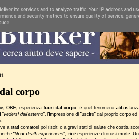
liver its services and to analyze traffic. Your IP address and u
rmance and security metrics to ensure quality of service, gene
buse.
11
dal corpo
ce
, OBE, esperienza
fuori dal corpo
, è quel fenomeno abbastanz
 "
vedersi dall'esterno
", l'impressione di "uscire" dal proprio corpo e
.
e a stati comatosi poi risolti o a gravi stati di salute che costituisco
anche "
Near death experience
s", cioè esperienze di quasi-morte. Un 