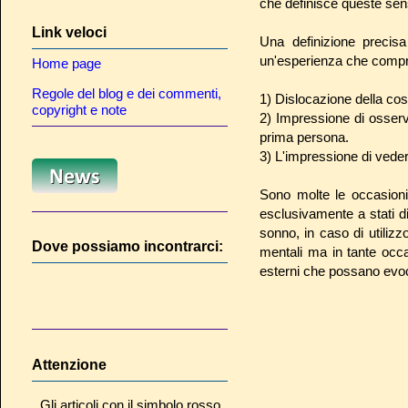
che definisce queste sen
Link veloci
Una definizione preci
un'esperienza che compre
Home page
Regole del blog e dei commenti,
1) Dislocazione della cos
copyright e note
2) Impressione di osser
prima persona.
3) L'impressione di veder
Sono molte le occasioni 
esclusivamente a stati 
sonno, in caso di utiliz
Dove possiamo incontrarci:
mentali ma in tante occ
esterni che possano evoc
Attenzione
Gli articoli con il simbolo rosso