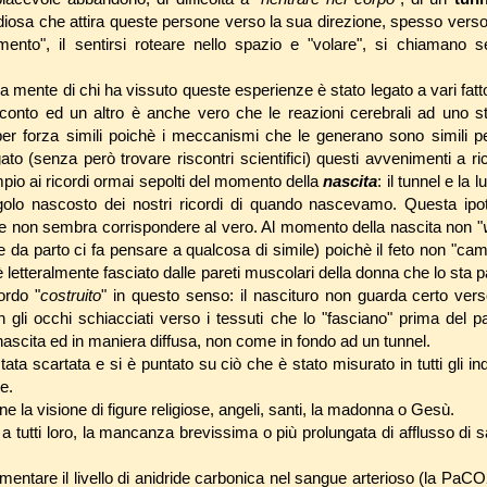
diosa che attira queste persone verso la sua direzione, spesso verso 
mento", il sentirsi roteare nello spazio e "volare", si chiamano s
lla mente di chi ha vissuto queste esperienze è stato legato a vari fat
acconto ed un altro è anche vero che le reazioni cerebrali ad uno st
er forza simili poichè i meccanismi che le generano sono simili pe
 (senza però trovare riscontri scientifici) questi avvenimenti a rico
pio ai ricordi ormai sepolti del momento della
nascita
: il tunnel e la
olo nascosto dei nostri ricordi di quando nascevamo. Questa ipo
e non sembra corrispondere al vero. Al momento della nascita non "
e da parto ci fa pensare a qualcosa di simile) poichè il feto non "ca
 letteralmente fasciato dalle pareti muscolari della donna che lo sta 
ordo "
costruito
" in questo senso: il nascituro non guarda certo ver
n gli occhi schiacciati verso i tessuti che lo "fasciano" prima del pa
nascita ed in maniera diffusa, non come in fondo ad un tunnel.
tata scartata e si è puntato su ciò che è stato misurato in tutti gli i
e.
e la visione di figure religiose, angeli, santi, la madonna o Gesù.
 tutti loro, la mancanza brevissima o più prolungata di afflusso di s
mentare il livello di anidride carbonica nel sangue arterioso (la PaC