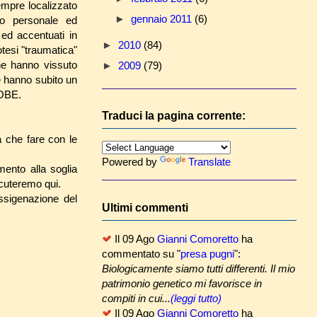
empre localizzato
►
gennaio 2011
(6)
zio personale ed
 ed accentuati in
►
2010
(84)
otesi "traumatica"
he hanno vissuto
►
2009
(79)
 hanno subito un
 OBE.
Traduci la pagina corrente:
 che fare con le
Powered by
Translate
mento alla soglia
iscuteremo qui.
ssigenazione del
Ultimi commenti
Il 09 Ago
Gianni Comoretto
ha
commentato su "
presa pugni
":
Biologicamente siamo tutti differenti. Il mio
patrimonio genetico mi favorisce in
compiti in cui...
(leggi tutto)
Il 09 Ago
Gianni Comoretto
ha