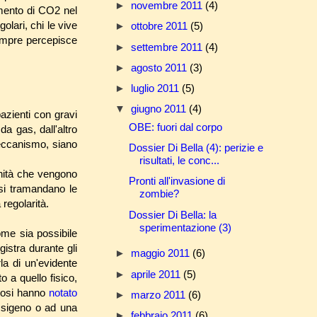
►
novembre 2011
(4)
ento di CO2 nel
ari, chi le vive
►
ottobre 2011
(5)
empre percepisce
►
settembre 2011
(4)
►
agosto 2011
(3)
►
luglio 2011
(5)
▼
giugno 2011
(4)
pazienti con gravi
OBE: fuori dal corpo
da gas, dall'altro
meccanismo, siano
Dossier Di Bella (4): perizie e
risultati, le conc...
renità che vengono
Pronti all'invasione di
si tramandano le
zombie?
 regolarità.
Dossier Di Bella: la
sperimentazione (3)
me sia possibile
gistra durante gli
►
maggio 2011
(6)
la di un'evidente
►
aprile 2011
(5)
o a quello fisico,
udiosi hanno
notato
►
marzo 2011
(6)
ssigeno o ad una
►
febbraio 2011
(6)