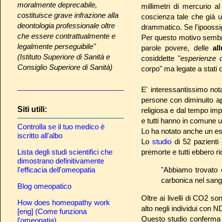
moralmente deprecabile,
millimetri di mercurio a
costituisce grave infrazione alla
coscienza tale che già u
deontologia professionale oltre
drammatico. Se l'ipoossi
che essere contrattualmente e
Per questo motivo sembr
legalmente perseguibile"
parole povere, delle
al
(Istituto Superiore di Sanità e
cosiddette "
esperienze 
Consiglio Superiore di Sanità)
corpo" ma legate a stati
E' interessantissimo not
persone con diminuito ap
Siti utili:
religiosa e dal tempo impi
e tutti hanno in comune 
Controlla se il tuo medico è
Lo ha notato anche un esp
iscritto all'albo
Lo
studio
di 52 pazienti 
Lista degli studi scientifici che
premorte e tutti ebbero ri
dimostrano definitivamente
l'efficacia dell'omeopatia
"Abbiamo trovato c
carbonica nel sangu
Blog omeopatico
Oltre ai livelli di CO2 s
How does homeopathy work
alto negli individui con N
[eng] (Come funziona
Questo studio conferma l
l'omeopatia)