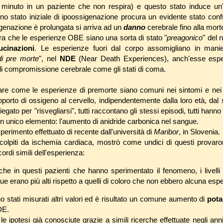
l minuto in un paziente che non respira) e questo stato induce un'
no stato iniziale di ipoossigenazione procura un evidente stato con
genazione è prolungata si arriva ad un
danno
cerebrale fino alla mort
a che le esperienze OBE siano una sorta di stato "
preagonico
" del 
lucinazioni
. Le esperienze fuori dal corpo assomigliano in manie
di pre morte
", nel
NDE
(Near Death Experiences), anch'esse esper
 di compromissione cerebrale come gli stati di coma.
are come le esperienze di premorte siano comuni nei sintomi e nei ri
porto di ossigeno al cervello, indipendentemente dalla loro età, dal 
egato per "risvegliarsi", tutti raccontano gli stessi episodi, tutti hanno
un unico elemento: l'aumento di anidride carbonica nel sangue.
erimento effettuato di recente dall'università di
Maribor
, in Slovenia.
colpiti da ischemia cardiaca, mostrò come undici di questi provar
cordi simili dell'esperienza:
he in questi pazienti che hanno sperimentato il fenomeno, i livelli 
e erano più alti rispetto a quelli di coloro che non ebbero alcuna esp
ono stati misurati altri valori ed è risultato un comune aumento di
pot
DE.
e ipotesi già conosciute grazie a simili ricerche effettuate negli an