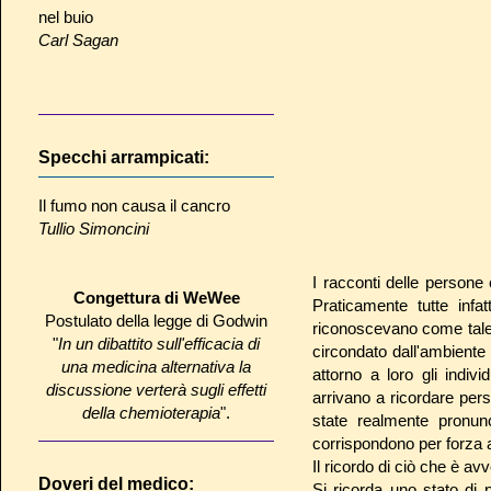
nel buio
Carl Sagan
Specchi arrampicati:
Il fumo non causa il cancro
Tullio Simoncini
I racconti delle persone
Congettura di WeWee
Praticamente tutte infa
Postulato della legge di Godwin
riconoscevano come tale)
"
In un dibattito sull'efficacia di
circondato dall'ambient
una medicina alternativa la
attorno a loro gli indiv
discussione verterà sugli effetti
arrivano a ricordare persi
della chemioterapia
".
state realmente pronunc
corrispondono per forza a
Il ricordo di ciò che è av
Doveri del medico:
Si ricorda uno stato di p