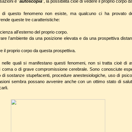
sazioni è "
autoscopia
", la possibilità cioè di vedere il proprio corpo da
sa di questo fenomeno non esiste, ma qualcuno ci ha provato d
nde queste tre caratteristiche:
cienza all'esterno del proprio corpo.
vare l'ambiente da una posizione elevata e da una prospettiva dist
e il proprio corpo da questa prospettiva.
nelle quali si manifestano questi fenomeni, non si tratta cioè di a
di coma o di grave compromissione cerebrale. Sono conosciute esper
zo di sostanze stupefacenti, procedure anestesiologiche, uso di psico
asioni sembra possano avvenire anche con un ottimo stato di salute
arli.