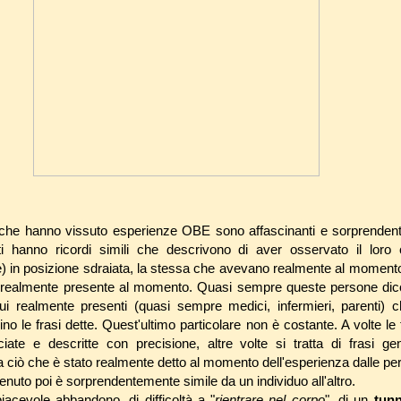
 che hanno vissuto esperienze OBE sono affascinanti e sorprendenti
tti hanno ricordi simili che descrivono di aver osservato il loro
 in posizione sdraiata, la stessa che avevano realmente al momento
e realmente presente al momento. Quasi sempre queste persone dico
idui realmente presenti (quasi sempre medici, infermieri, parenti)
no le frasi dette. Quest'ultimo particolare non è costante. A volte le f
iate e descritte con precisione, altre volte si tratta di frasi g
 ciò che è stato realmente detto al momento dell'esperienza dalle pe
venuto poi è sorprendentemente simile da un individuo all'altro.
iacevole abbandono, di difficoltà a "
rientrare nel corpo
", di un
tun