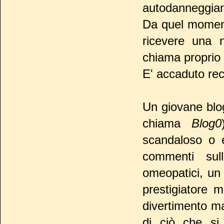
autodanneggiand
Da quel moment
ricevere una 
chiama proprio
E' accaduto re
Un giovane blog
chiama
Blog0
scandaloso o e
commenti sulle
omeopatici, un
prestigiatore 
divertimento ma 
di ciò che si