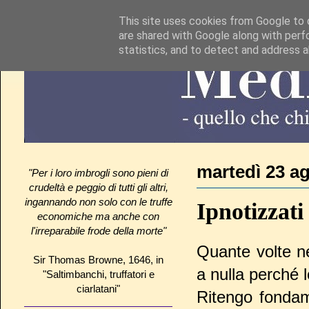
This site uses cookies from Google to d
are shared with Google along with perf
statistics, and to detect and address 
martedì 23 a
"Per i loro imbrogli sono pieni di
crudeltà e peggio di tutti gli altri,
ingannando non solo con le truffe
Ipnotizzati
economiche ma anche con
l'irreparabile frode della morte"
Quante volte ne
Sir Thomas Browne, 1646, in
a nulla perché 
"Saltimbanchi, truffatori e
ciarlatani"
Ritengo fondame