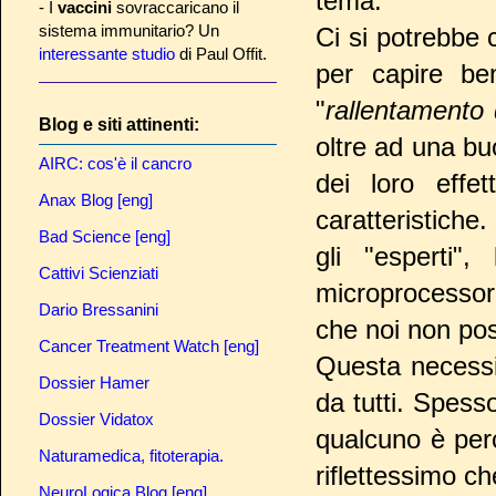
tema.
- I
vaccini
sovraccaricano il
sistema immunitario? Un
Ci si potrebbe 
interessante studio
di Paul Offit.
per capire be
"
rallentamento 
Blog e siti attinenti:
oltre ad una bu
AIRC: cos'è il cancro
dei loro effe
Anax Blog [eng]
caratteristiche
Bad Science [eng]
gli "esperti"
Cattivi Scienziati
microprocessor
Dario Bressanini
che noi non po
Cancer Treatment Watch [eng]
Questa necessit
Dossier Hamer
da tutti. Spess
Dossier Vidatox
qualcuno è per
Naturamedica, fitoterapia.
riflettessimo c
NeuroLogica Blog [eng]