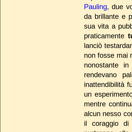
Pauling
, due v
da brillante e 
sua vita a pubb
praticamente
t
lanciò testarda
non fosse mai r
nonostante in
rendevano pal
inattendibilità 
un esperimento
mentre continu
alcun nesso con
il coraggio di