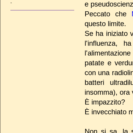
-
e pseudoscienz
Peccato che
questo limite.
Se ha iniziato 
l'influenza, 
l'alimentazion
patate e verdu
con una radiolin
batteri ultrad
insomma), ora va
È impazzito?
È invecchiato 
Non si sa, la 