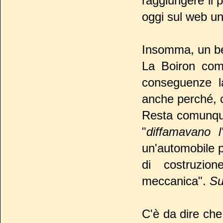
raggiungere il 
oggi sul web un
Insomma, un b
La Boiron comu
conseguenze l
anche perché, c
Resta comunque 
"
diffamavano l
un'automobile p
di costruzio
meccanica".
Su
C'è da dire ch