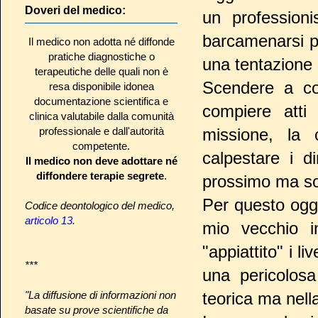
Doveri del medico:
un professioni
barcamenarsi p
Il medico non adotta né diffonde
pratiche diagnostiche o
una tentazione s
terapeutiche delle quali non è
Scendere a co
resa disponibile idonea
documentazione scientifica e
compiere atti 
clinica valutabile dalla comunità
professionale e dall'autorità
missione, la 
competente.
calpestare i d
Il medico non deve adottare né
diffondere terapie segrete
.
prossimo ma sol
Per questo oggi
Codice deontologico del medico,
articolo 13
.
mio vecchio i
"appiattito" i l
***
una pericolosa
"La diffusione di informazioni non
teorica ma nella
basate su prove scientifiche da