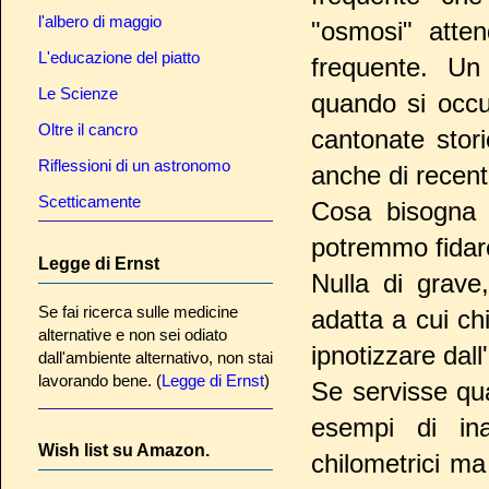
l'albero di maggio
"osmosi" atten
L'educazione del piatto
frequente. Un
Le Scienze
quando si occ
Oltre il cancro
cantonate stor
Riflessioni di un astronomo
anche di recente
Scetticamente
Cosa bisogna f
potremmo fidar
Legge di Ernst
Nulla di grave
Se fai ricerca sulle medicine
adatta a cui c
alternative e non sei odiato
ipnotizzare dall'
dall'ambiente alternativo, non stai
lavorando bene. (
Legge di Ernst
)
Se servisse qua
esempi di inat
Wish list su Amazon.
chilometrici m