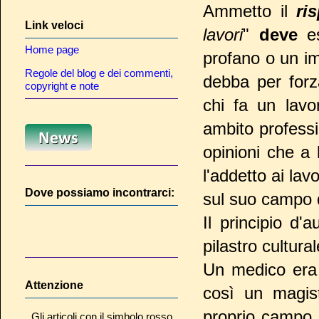
Ammetto il
ri
Link veloci
lavori
"
deve
es
Home page
profano o un im
Regole del blog e dei commenti,
debba per forz
copyright e note
chi fa un lavo
ambito professi
opinioni che a
l'addetto ai lav
Dove possiamo incontrarci:
sul suo campo di
Il principio d'
pilastro cultura
Un medico era 
Attenzione
così un magist
proprio campo e
Gli articoli con il simbolo rosso