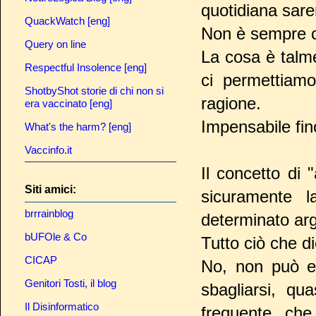
quotidiana sare
QuackWatch [eng]
Non è sempre c
Query on line
La cosa è talme
Respectful Insolence [eng]
ci permettiamo
ShotbyShot storie di chi non si
ragione.
era vaccinato [eng]
Impensabile fin
What's the harm? [eng]
Vaccinfo.it
Il concetto di
Siti amici:
sicuramente 
brrrainblog
determinato ar
bUFOle & Co
Tutto ciò che d
CICAP
No, non può es
Genitori Tosti, il blog
sbagliarsi, q
Il Disinformatico
frequente che