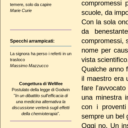
compromessi pe
temere, solo da capire
Marie Curie
scuole, da impor
Con la sola onor
da benestante
compromessi, si
Specchi arrampicati:
nome per cause
La signora ha perso i referti in un
vista scientifico
trasloco
Massimo Mazzucco
Qualche anno fa
il maestro era
Congettura di WeWee
fare l'avvocato
Postulato della legge di Godwin
"
In un dibattito sull'efficacia di
una minestra i
una medicina alternativa la
con i provent
discussione verterà sugli effetti
della chemioterapia
".
sempre un bel 
Oggi no. Un ins