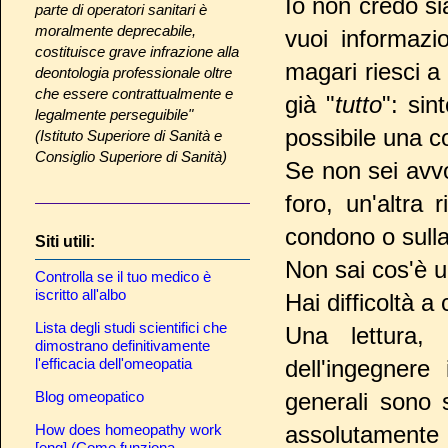
Io non credo si
parte di operatori sanitari è
moralmente deprecabile,
vuoi informazi
costituisce grave infrazione alla
magari riesci a
deontologia professionale oltre
che essere contrattualmente e
già "
tutto
": sin
legalmente perseguibile"
possibile una c
(Istituto Superiore di Sanità e
Consiglio Superiore di Sanità)
Se non sei avvo
foro, un'altra 
condono o sulla
Siti utili:
Non sai cos'è 
Controlla se il tuo medico è
iscritto all'albo
Hai difficoltà a
Lista degli studi scientifici che
Una lettura,
dimostrano definitivamente
l'efficacia dell'omeopatia
dell'ingegnere
Blog omeopatico
generali sono 
How does homeopathy work
assolutamente 
[eng] (Come funziona