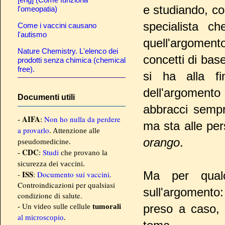
e studiando, c
l'omeopatia)
specialista c
Come i vaccini causano
l'autismo
quell'argoment
Nature Chemistry. L'elenco dei
concetti di base
prodotti senza chimica (chemical
free).
si ha alla fi
dell'argomento
Documenti utili
abbracci semp
AIFA
Non ho nulla da perdere
-
:
ma sta alle pe
a provarlo
. Attenzione alle
orango
.
pseudomedicine.
CDC
Studi
-
:
che provano la
sicurezza dei vaccini.
ISS
Ma per qual
-
:
Documento sui vaccini
.
Controindicazioni per qualsiasi
sull'argomento:
condizione di salute.
preso a caso, 
- Un video sulle cellule
tumorali
al microscopio
.