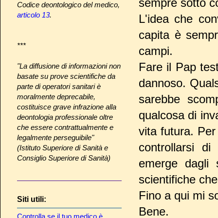
sempre sotto co
Codice deontologico del medico,
articolo 13
.
L'idea che co
capita è sempre
***
campi.
Fare il Pap tes
"La diffusione di informazioni non
basate su prove scientifiche da
dannoso. Qualsi
parte di operatori sanitari è
moralmente deprecabile,
sarebbe scompa
costituisce grave infrazione alla
qualcosa di inv
deontologia professionale oltre
che essere contrattualmente e
vita futura. Per
legalmente perseguibile"
controllarsi d
(Istituto Superiore di Sanità e
Consiglio Superiore di Sanità)
emerge dagli s
scientifiche ch
Fino a qui mi s
Siti utili:
Bene.
Controlla se il tuo medico è