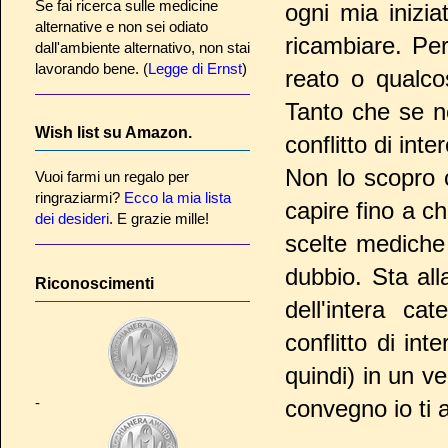
Se fai ricerca sulle medicine
ogni mia inizia
alternative e non sei odiato
ricambiare. Per
dall'ambiente alternativo, non stai
lavorando bene. (
Legge di Ernst
)
reato o qualco
Tanto che se n
Wish list su Amazon.
conflitto di int
Non lo scopro c
Vuoi farmi un regalo per
ringraziarmi?
Ecco la mia lista
capire fino a ch
dei desideri
. E grazie mille!
scelte mediche
dubbio. Sta all
Riconoscimenti
dell'intera ca
conflitto di in
quindi) in un ve
-
convegno io ti 