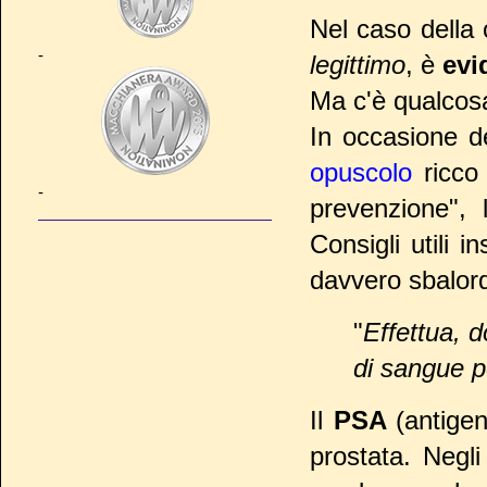
Nel caso della c
-
legittimo
, è
evi
Ma c'è qualcosa
In occasione de
opuscolo
ricco 
-
prevenzione", 
Consigli utili 
davvero sbalordi
"
Effettua, d
di sangue pe
Il
PSA
(antige
prostata. Negl