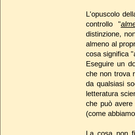
L'opuscolo dell
controllo "
alm
distinzione, no
almeno al propr
cosa significa 
Eseguire un do
che non trova ri
da qualsiasi so
letteratura sci
che può avere 
(come abbiamo v
La cosa non fi