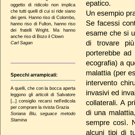
epatico.
oggetto di ridicolo non implica
che tutti quelli di cui si ride siano
Un esempio pra
dei geni. Hanno riso di Colombo,
Se facessi co
hanno riso di Fulton, hanno riso
dei fratelli Wright. Ma hanno
esame che si us
anche riso di Bozo il Clown
di trovare pi
Carl Sagan
porterebbe ad e
ecografia) a que
malattia (per e
Specchi arrampicati:
intervento chir
A quelli, che con la bocca aperta
invasivi ed inva
leggono gli articoli di Salvatore
[...] consiglio recarsi nell'edicola
collaterali. A 
per comprare la rivista Grazia
di una malattia
Soriana Blu, seguace metodo
Stamina
sempre così. N
alcuni tipi di