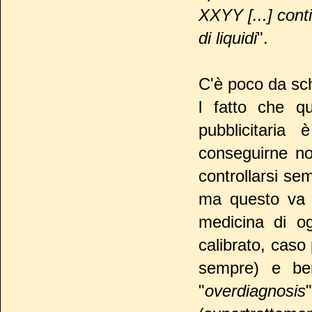
XXYY [...] cont
di liquidi
".
C'è poco da sc
l fatto che qu
pubblicitari
conseguirne non
controllarsi se
ma questo va
medicina di o
calibrato, caso
sempre) e be
"
overdiagnosis