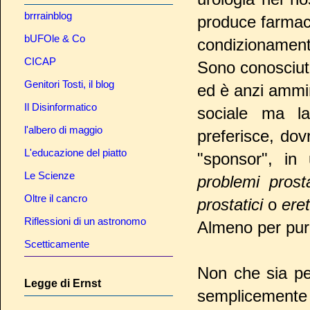
brrrainblog
produce farmaci 
bUFOle & Co
condizionamento
CICAP
Sono conosciuti
Genitori Tosti, il blog
ed è anzi ammi
Il Disinformatico
sociale ma la
l'albero di maggio
preferisce, dov
L'educazione del piatto
"sponsor", i
Le Scienze
problemi prosta
Oltre il cancro
prostatici
o
erett
Riflessioni di un astronomo
Almeno per pur
Scetticamente
Non che sia pe
Legge di Ernst
semplicemente 