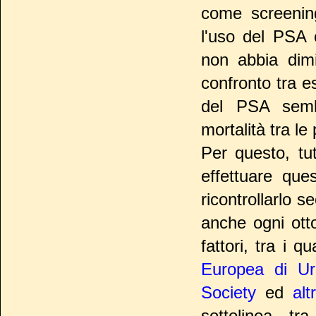
come screeni
l'uso del PSA 
non abbia dimi
confronto tra e
del PSA se
mortalità tra l
Per questo, tut
effettuare que
ricontrollarlo s
anche ogni otto
fattori, tra i q
Europea di Ur
Society
ed
alt
sottolinea, tra