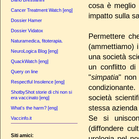
cosa è meglio 
Cancer Treatment Watch [eng]
impatto sulla sa
Dossier Hamer
Dossier Vidatox
Permettere che
Naturamedica, fitoterapia.
(ammettiamo) i 
NeuroLogica Blog [eng]
una società sci
QuackWatch [eng]
un conflitto d
Query on line
"
simpatia
" non
Respectful Insolence [eng]
condizionante. 
ShotbyShot storie di chi non si
società scienti
era vaccinato [eng]
stessa azienda o
What's the harm? [eng]
Se si uniscono
Vaccinfo.it
(diffondere cul
Siti amici:
urologia nel no