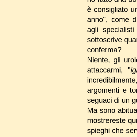
è consigliato u
anno", come di
agli specialis
sottoscrive quan
conferma?
Niente, gli uro
attaccarmi, "
i
incredibilment
argomenti e ton
seguaci di un g
Ma sono abituat
mostrereste qui
spieghi che se