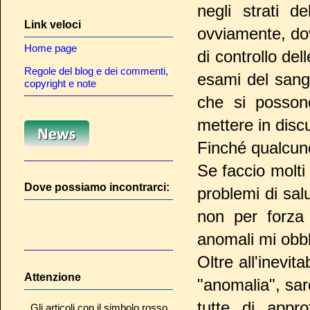
negli strati d
Link veloci
ovviamente, dove
Home page
di controllo del
Regole del blog e dei commenti,
esami del sangue
copyright e note
che si posson
mettere in dis
Finché qualcu
Se faccio molti 
Dove possiamo incontrarci:
problemi di sal
non per forza 
anomali mi obb
Oltre all'inevit
Attenzione
"anomalia", sarò
tutte di appr
Gli articoli con il simbolo rosso