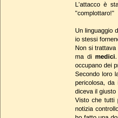
L'attacco è sta
"complottaro!"
Un linguaggio d
io stessi fornen
Non si trattava 
ma di
medici
.
occupano dei pr
Secondo loro l
pericolosa, da 
diceva il giust
Visto che tutt
notizia control
ho fatto una d