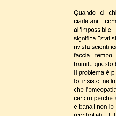
Quando ci ch
ciarlatani, c
all'impossibil
significa "stat
rivista scientif
faccia, tempo 
tramite questo
Il problema è p
Io insisto nel
che l'omeopatia
cancro perché se
e banali non lo
(controllati 