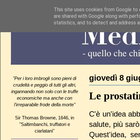
This site uses cookies from Google to d
are shared with Google along with perf
statistics, and to detect and address 
giovedì 8 gi
"Per i loro imbrogli sono pieni di
crudeltà e peggio di tutti gli altri,
ingannando non solo con le truffe
Le prostat
economiche ma anche con
l'irreparabile frode della morte"
C'è un'idea abba
Sir Thomas Browne, 1646, in
salute, più sarò
"Saltimbanchi, truffatori e
ciarlatani"
Quest'idea, se