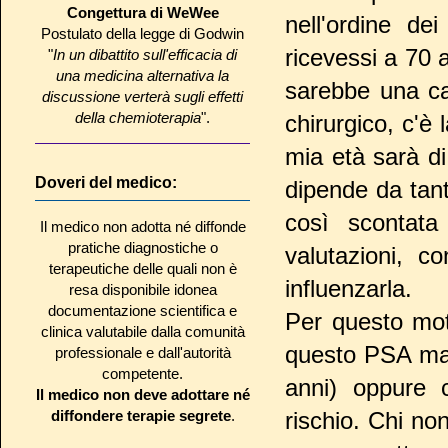
Congettura di WeWee
nell'ordine d
Postulato della legge di Godwin
ricevessi a 70 
"
In un dibattito sull'efficacia di
una medicina alternativa la
sarebbe una ca
discussione verterà sugli effetti
della chemioterapia
".
chirurgico, c'è 
mia età sarà di
Doveri del medico:
dipende da tan
così scontata
Il medico non adotta né diffonde
pratiche diagnostiche o
valutazioni, co
terapeutiche delle quali non è
influenzarla.
resa disponibile idonea
documentazione scientifica e
Per questo mot
clinica valutabile dalla comunità
questo PSA ma 
professionale e dall'autorità
competente.
anni) oppure c
Il medico non deve adottare né
diffondere terapie segrete
.
rischio. Chi n