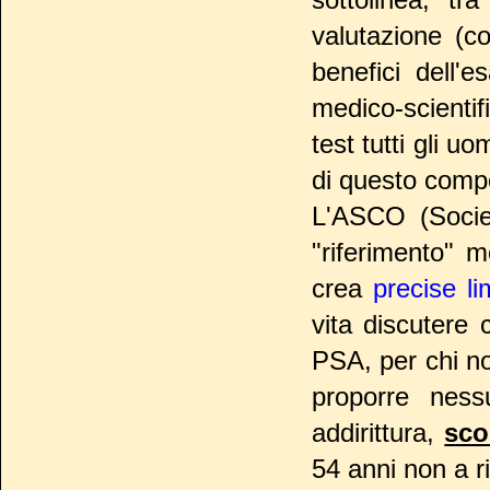
valutazione (co
benefici dell'
medico-scienti
test tutti gli uo
di questo comp
L'ASCO (Societ
"riferimento" m
crea
precise li
vita discutere 
PSA, per chi no
proporre ness
addirittura,
sco
54 anni non a r