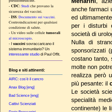
Menarini
, azi
pseudomedicine.
CDC
Studi
-
:
che provano la
anche farmaci u
sicurezza dei vaccini.
ISS
ed ultimamente 
-
:
Documento sui vaccini
.
Controindicazioni per qualsiasi
per i disturbi
condizione di salute.
società di urol
- Un video sulle cellule
tumorali
al microscopio
.
Nulla di stra
- I
vaccini
sovraccaricano il
sistema immunitario? Un
sponsorizzati (
interessante studio
di Paul Offit.
costano tanto, 
molte non potre
Blog e siti attinenti:
realizza però 
AIRC: cos'è il cancro
più pesante: il
Anax Blog [eng]
Le società scie
Bad Science [eng]
specialità med
Cattivi Scienziati
continente) le 
Dario Bressanini