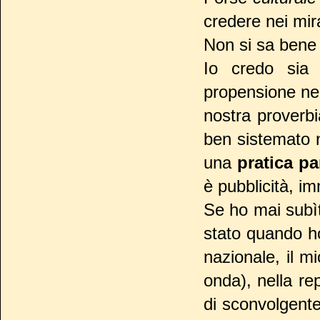
credere nei mir
Non si sa ben
Io credo sia 
propensione nel
nostra proverbi
ben sistemato n
una
pratica p
è pubblicità, i
Se ho mai subìt
stato quando ho
nazionale, il m
onda), nella r
di sconvolgente