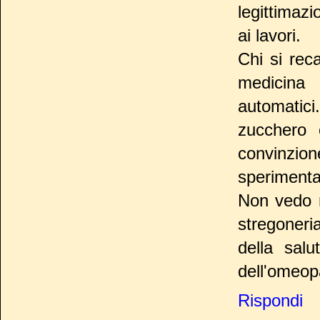
legittimazi
ai lavori.
Chi si reca
medicina 
automatic
zucchero 
convinzion
sperimenta
Non vedo mo
stregoneri
della salu
dell'omeop
Rispondi