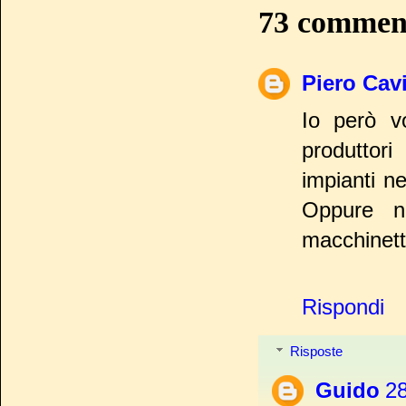
73 commen
Piero Cav
Io però vo
produttori
impianti ne
Oppure n
macchinetta
Rispondi
Risposte
Guido
28