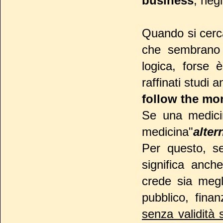
business
, neg
Quando si cerca
che sembrano i
logica, forse 
raffinati studi 
follow the mo
Se una medici
medicina"
alter
Per questo, s
significa anch
crede sia megl
pubblico, finan
senza validità s