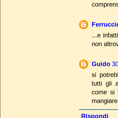
comprensi
Ferrucci
...e infa
non altrov
Guido
30
si potre
tutti gli
come si 
mangiare 
Rispondi