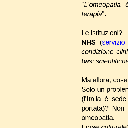
-
"
L'omeopatia 
terapia
".
Le istituzioni?
NHS
(
servizio
condizione clin
basi scientifich
Ma allora, cosa
Solo un problem
(l'Italia è se
portata)? Non c
omeopatia.
Forse
culturale