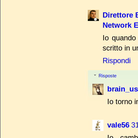
Direttore 
Network 
Io quando 
scritto in
Rispondi
Risposte
brain_u
Io torno i
vale56
31
Io camb