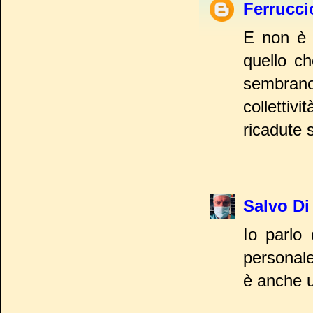
Ferrucci
E non è 
quello ch
sembrano
collettiv
ricadute s
Salvo Di
Io parlo 
personal
è anche u