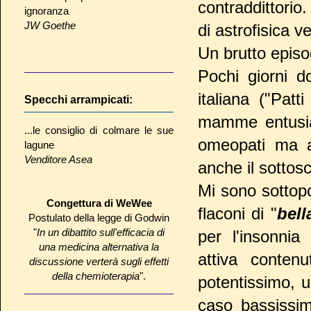
contraddittori
ignoranza
JW Goethe
di astrofisica 
Un brutto episo
Pochi giorni 
italiana ("Pat
Specchi arrampicati:
mamme entusias
...le consiglio di colmare le sue
omeopati ma an
lagune
Venditore Asea
anche il sottoscr
Mi sono sottopo
Congettura di WeWee
flaconi di "
bel
Postulato della legge di Godwin
"
In un dibattito sull'efficacia di
per l'insonnia
una medicina alternativa la
attiva conten
discussione verterà sugli effetti
della chemioterapia
".
potentissimo, u
caso bassissim