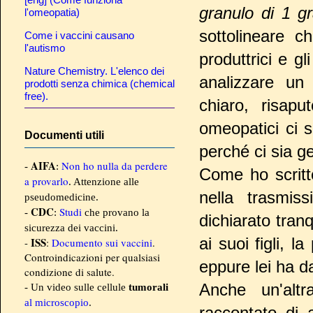
granulo di 1 
l'omeopatia)
sottolineare 
Come i vaccini causano
l'autismo
produttrici e g
Nature Chemistry. L'elenco dei
analizzare un
prodotti senza chimica (chemical
free).
chiaro, risap
omeopatici ci s
Documenti utili
perché ci sia g
AIFA
Non ho nulla da perdere
-
:
Come ho scritt
a provarlo
. Attenzione alle
nella trasmi
pseudomedicine.
CDC
Studi
-
:
che provano la
dichiarato tran
sicurezza dei vaccini.
ai suoi figli, l
ISS
-
:
Documento sui vaccini
.
Controindicazioni per qualsiasi
eppure lei ha da
condizione di salute.
Anche un'altr
- Un video sulle cellule
tumorali
al microscopio
.
raccontato di