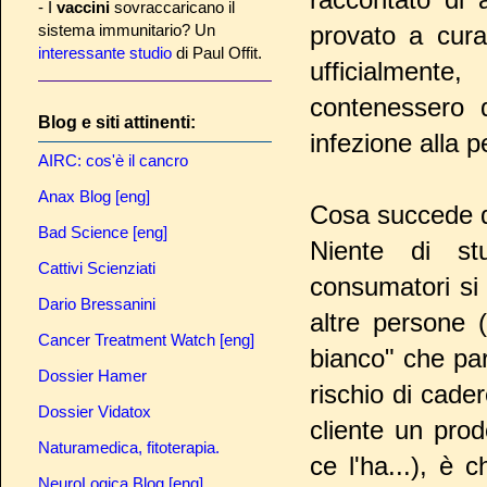
- I
vaccini
sovraccaricano il
provato a cura
sistema immunitario? Un
interessante studio
di Paul Offit.
ufficialmen
contenessero q
Blog e siti attinenti:
infezione alla pe
AIRC: cos'è il cancro
Anax Blog [eng]
Cosa succede 
Bad Science [eng]
Niente di stu
Cattivi Scienziati
consumatori si 
Dario Bressanini
altre persone
Cancer Treatment Watch [eng]
bianco" che par
Dossier Hamer
rischio di cader
Dossier Vidatox
cliente un pro
Naturamedica, fitoterapia.
ce l'ha...), è 
NeuroLogica Blog [eng]