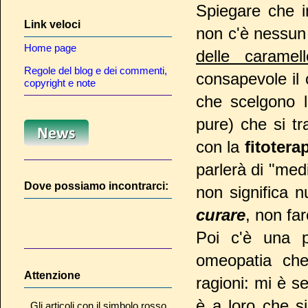
Spiegare che i
Link veloci
non c'è nessun 
Home page
delle caramel
Regole del blog e dei commenti,
consapevole il
copyright e note
che scelgono l
pure) che si tr
con la
fitotera
parlerà di "med
Dove possiamo incontrarci:
non significa n
curare
, non fa
Poi c'è una pi
omeopatia ch
Attenzione
ragioni: mi è s
è a loro che s
Gli articoli con il simbolo rosso