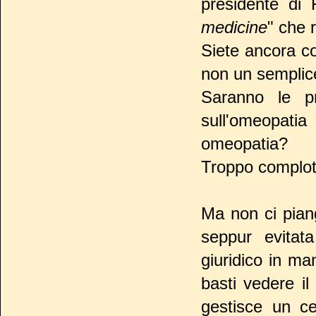
presidente di 
medicine
" che 
Siete ancora co
non un semplice
Saranno le pre
sull'omeopati
omeopatia?
Troppo complott
Ma non ci pian
seppur evitat
giuridico in man
basti vedere i
gestisce un ce