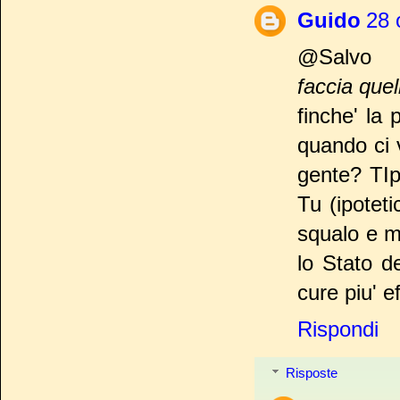
Guido
28 
@Salvo
faccia quel
finche' la
quando ci 
gente? TIp
Tu (ipotet
squalo e ma
lo Stato d
cure piu' ef
Rispondi
Risposte