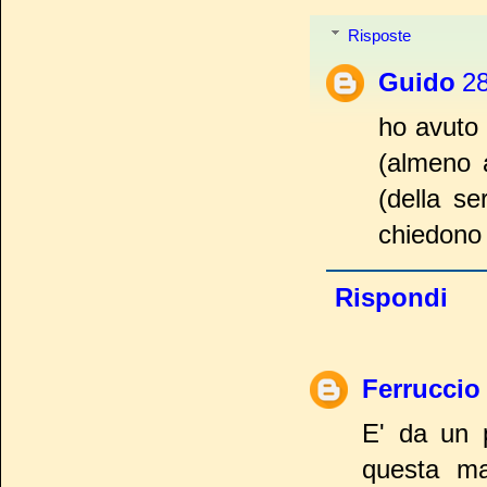
Risposte
Guido
28
ho avuto 
(almeno a
(della 
chiedono
Rispondi
Ferruccio 
E' da un 
questa ma