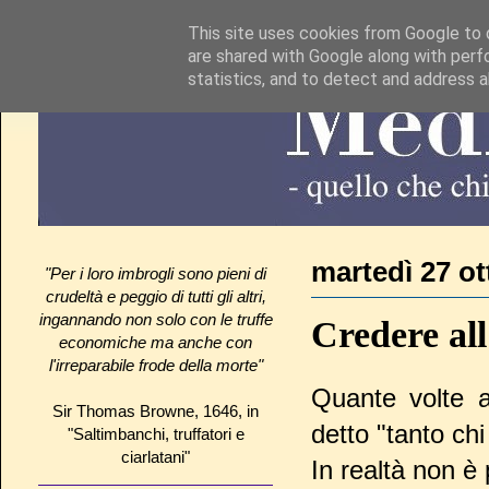
This site uses cookies from Google to d
are shared with Google along with perf
statistics, and to detect and address 
martedì 27 ot
"Per i loro imbrogli sono pieni di
crudeltà e peggio di tutti gli altri,
ingannando non solo con le truffe
Credere all
economiche ma anche con
l'irreparabile frode della morte"
Quante volte 
Sir Thomas Browne, 1646, in
detto "tanto chi
"Saltimbanchi, truffatori e
ciarlatani"
In realtà non è 