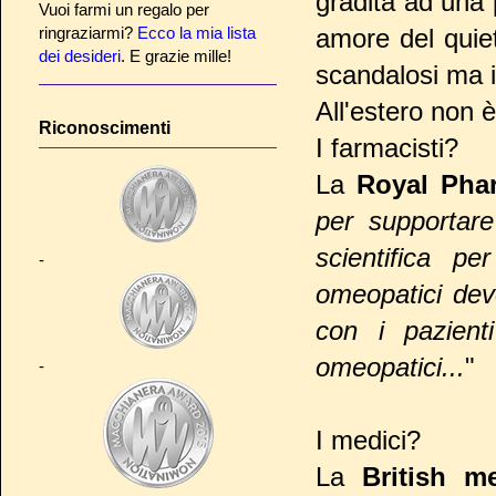
gradita ad una 
Vuoi farmi un regalo per
amore del quie
ringraziarmi?
Ecco la mia lista
dei desideri
. E grazie mille!
scandalosi ma 
All'estero non è
Riconoscimenti
I farmacisti?
La
Royal Pha
per supportare
scientifica per
-
omeopatici devo
con i pazienti
omeopatici...
"
-
I medici?
La
British m