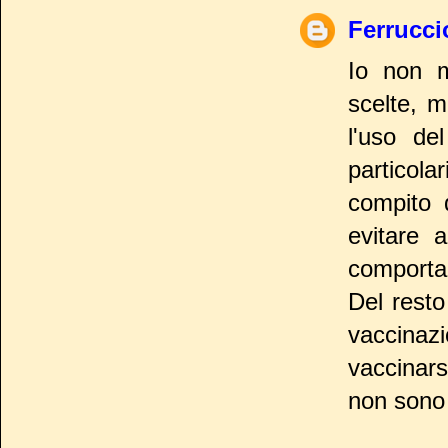
Ferrucci
Io non mi
scelte, m
l'uso de
particola
compito 
evitare a
comporta
Del resto
vaccinaz
vaccinars
non sono 