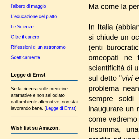
Ma come la pens
l'albero di maggio
L'educazione del piatto
In Italia (abbi
Le Scienze
si chiude un oc
Oltre il cancro
(enti burocrati
Riflessioni di un astronomo
omeopati ne f
Scetticamente
scientificità d
Legge di Ernst
sul detto "
vivi 
problema neanc
Se fai ricerca sulle medicine
alternative e non sei odiato
sempre soldi 
dall'ambiente alternativo, non stai
inaugurare un 
lavorando bene. (
Legge di Ernst
)
come vedremo 
Insomma, una p
Wish list su Amazon.