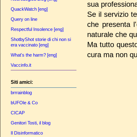
sua professiona
QuackWatch [eng]
Se il servizio 
Query on line
che presenta l
Respectful Insolence [eng]
naturale che qu
ShotbyShot storie di chi non si
Ma tutto questo
era vaccinato [eng]
cura ma non que
What's the harm? [eng]
Vaccinfo.it
Siti amici:
brrrainblog
bUFOle & Co
CICAP
Genitori Tosti, il blog
Il Disinformatico