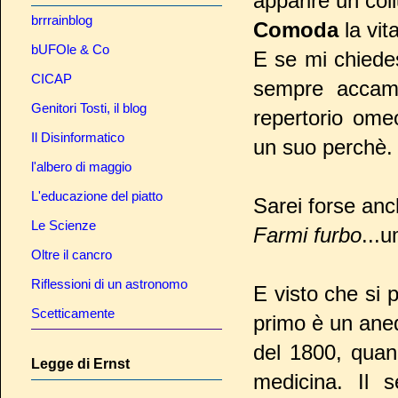
apparire un col
brrrainblog
Comoda
la vit
bUFOle & Co
E se mi chiedes
CICAP
sempre accamp
Genitori Tosti, il blog
repertorio ome
Il Disinformatico
un suo perchè.
l'albero di maggio
L'educazione del piatto
Sarei forse anc
Le Scienze
Farmi furbo
...u
Oltre il cancro
Riflessioni di un astronomo
E visto che si p
Scetticamente
primo è un aned
del 1800, quan
Legge di Ernst
medicina. Il 