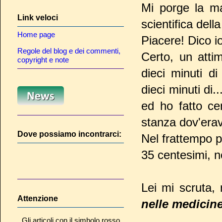
Mi porge la m
Link veloci
scientifica dell
Home page
Piacere! Dico io
Regole del blog e dei commenti,
Certo, un atti
copyright e note
dieci minuti d
dieci minuti di..
ed ho fatto ce
stanza dov'era
Dove possiamo incontrarci:
Nel frattempo p
35 centesimi, n
Lei mi scruta, 
Attenzione
nelle medicine
Gli articoli con il simbolo rosso