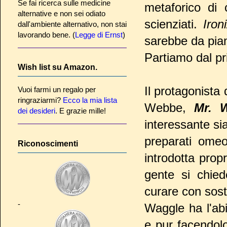
Se fai ricerca sulle medicine
metaforico di
alternative e non sei odiato
scienziati.
Iron
dall'ambiente alternativo, non stai
lavorando bene. (
Legge di Ernst
)
sarebbe da pian
Partiamo dal pr
Wish list su Amazon.
Il protagonista
Vuoi farmi un regalo per
ringraziarmi?
Ecco la mia lista
Webbe,
Mr. 
dei desideri
. E grazie mille!
interessante sia
preparati omeo
Riconoscimenti
introdotta prop
gente si chie
curare con sosta
-
Waggle ha l'abi
e pur facendol