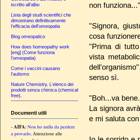
non funziona..."
iscritto all'albo
Lista degli studi scientifici che
dimostrano definitivamente
"Signora, giust
l'efficacia dell'omeopatia
cosa funzioner
Blog omeopatico
"Prima di tutt
How does homeopathy work
[eng] (Come funziona
vista metaboli
l'omeopatia)
dell'organismo
Come i vaccini causano
l'autismo
senso sì.
Nature Chemistry. L'elenco dei
prodotti senza chimica (chemical
free).
"Boh...va bene.
La signora avrà
Documenti utili
e mi saluta con
AIFA
Non ho nulla da perdere
-
:
a provarlo
. Attenzione alle
Io le sorrido 