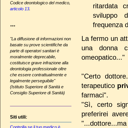
Codice deontologico del medico,
ritardata 
articolo 13
.
sviluppo 
frequenza d
***
La fermo un att
"La diffusione di informazioni non
basate su prove scientifiche da
una donna co
parte di operatori sanitari è
omeopatico..."
moralmente deprecabile,
costituisce grave infrazione alla
deontologia professionale oltre
che essere contrattualmente e
"Certo dottore
legalmente perseguibile"
terapeutico
pri
(Istituto Superiore di Sanità e
Consiglio Superiore di Sanità)
farmaci".
"Sì, certo sig
preferirei aver
Siti utili:
"...dottore...
Controlla se il tuo medico è