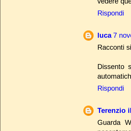
vedere quel
Rispondi
luca
7 nov
Racconti si
Dissento s
automatich
Rispondi
Terenzio il
Guarda We