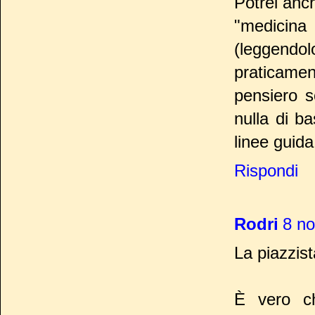
Potrei anch
"medicina
(leggendo
praticamen
pensiero s
nulla di b
linee guida
Rispondi
Rodri
8 no
La piazzis
È vero c