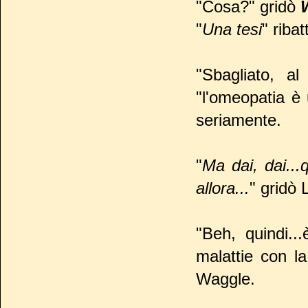
"Cosa?" gridò
"
Una tesi
" ribat
"Sbagliato, a
"l'omeopatia è
seriamente.
"
Ma dai, dai...
allora...
" gridò 
"Beh, quindi..
malattie con la
Waggle.