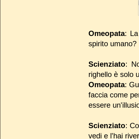
Omeopata
: La
spirito umano? 
Scienziato
: N
righello è solo u
Omeopata
: Gu
faccia come per
essere un'illus
Scienziato
: Co
vedi e l'hai riv