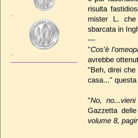
risulta fastidi
-
mister L. che
sbarcata in Ingh
---
"
Cos'è l'omeop
-
avrebbe ottenut
"Beh, direi che 
casa..." questa 
"
No, no...vien
Gazzetta delle 
volume 8, pagi