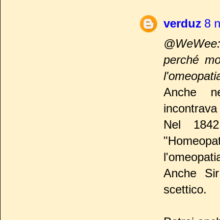
verduz
8 
@WeWee: Q
perché mo
l'omeopatia
Anche neg
incontrava
Nel 1842
"Homeopat
l'omeopati
Anche Sir
scettico.