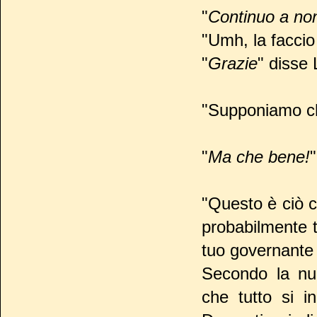
"
Continuo a non
"Umh, la facci
"
Grazie
" disse 
"Supponiamo che
"
Ma che bene!
"
"Questo è ciò 
probabilmente t
tuo governante 
Secondo la nuo
che tutto si i