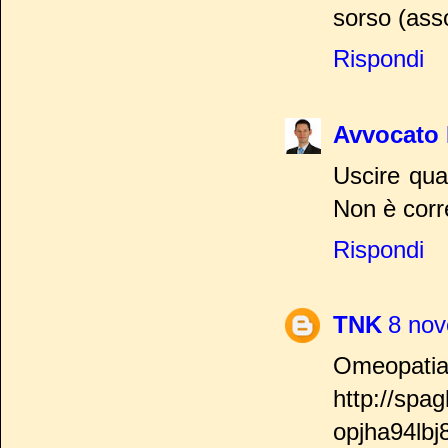
sorso (ass
Rispondi
Avvocato 
Uscire qua
Non è corr
Rispondi
TNK
8 nov
Omeopatia
http://spa
opjha94lbj