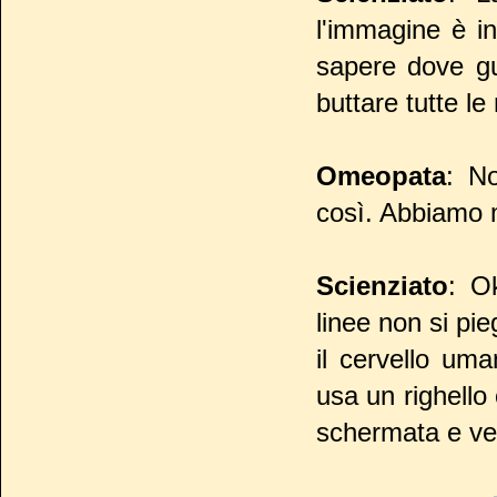
l'immagine è i
sapere dove gu
buttare tutte le
Omeopata
: N
così. Abbiamo m
Scienziato
: Ok
linee non si pi
il cervello um
usa un righello 
schermata e ved