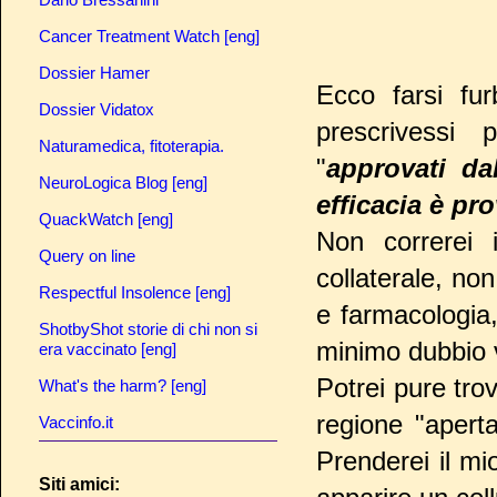
Cancer Treatment Watch [eng]
Dossier Hamer
Ecco farsi fur
Dossier Vidatox
prescrivessi p
Naturamedica, fitoterapia.
"
approvati da
NeuroLogica Blog [eng]
efficacia è pr
QuackWatch [eng]
Non correrei 
Query on line
collaterale, no
Respectful Insolence [eng]
e farmacologia
ShotbyShot storie di chi non si
minimo dubbio v
era vaccinato [eng]
Potrei pure tro
What's the harm? [eng]
regione "apert
Vaccinfo.it
Prenderei il mi
Siti amici: