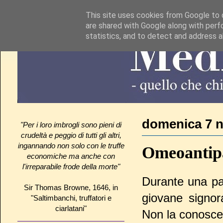
This site uses cookies from Google to d
are shared with Google along with perf
statistics, and to detect and address 
domenica 7 
"Per i loro imbrogli sono pieni di
crudeltà e peggio di tutti gli altri,
ingannando non solo con le truffe
Omeoantip
economiche ma anche con
l'irreparabile frode della morte"
Durante una pa
Sir Thomas Browne, 1646, in
giovane signor
"Saltimbanchi, truffatori e
ciarlatani"
Non la conosce