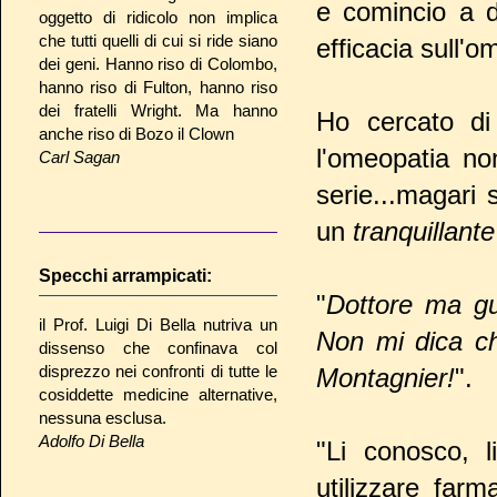
e comincio a d
oggetto di ridicolo non implica
che tutti quelli di cui si ride siano
efficacia sull'
dei geni. Hanno riso di Colombo,
hanno riso di Fulton, hanno riso
dei fratelli Wright. Ma hanno
Ho cercato di
anche riso di Bozo il Clown
l'omeopatia no
Carl Sagan
serie...magari 
un
tranquillante
Specchi arrampicati:
"
Dottore ma gu
il Prof. Luigi Di Bella nutriva un
Non mi dica ch
dissenso che confinava col
disprezzo nei confronti di tutte le
Montagnier!
".
cosiddette medicine alternative,
nessuna esclusa.
Adolfo Di Bella
"Li conosco, l
utilizzare farm