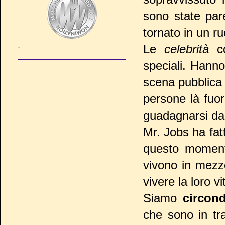
sono state par
tornato in un ru
-
Le
celebrità
co
speciali. Hann
scena pubblica 
persone là fuor
guadagnarsi da 
Mr. Jobs ha fat
questo momento
vivono in mezz
vivere la loro vi
Siamo
circon
che sono in tr