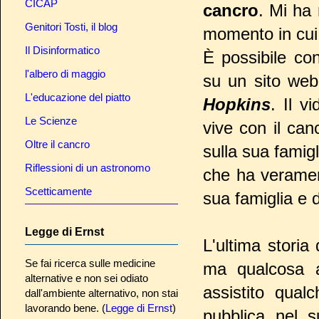
CICAP
cancro
. Mi ha 
Genitori Tosti, il blog
momento in cui
Il Disinformatico
È possibile con
l'albero di maggio
su un sito web
L'educazione del piatto
Hopkins
. Il v
Le Scienze
vive con il can
Oltre il cancro
sulla sua famigl
Riflessioni di un astronomo
che ha verament
Scetticamente
sua famiglia e d
Legge di Ernst
L'ultima storia 
Se fai ricerca sulle medicine
ma qualcosa a
alternative e non sei odiato
assistito qual
dall'ambiente alternativo, non stai
lavorando bene. (
Legge di Ernst
)
pubblica nel 