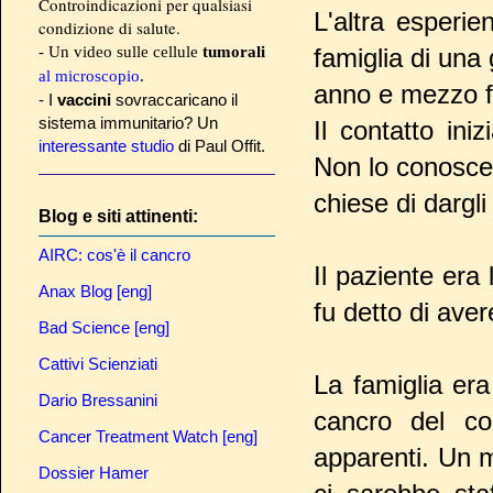
Controindicazioni per qualsiasi
L'altra esperie
condizione di salute.
- Un video sulle cellule
tumorali
famiglia di una
al microscopio
.
anno e mezzo f
- I
vaccini
sovraccaricano il
sistema immunitario? Un
Il contatto in
interessante studio
di Paul Offit.
Non lo conoscev
chiese di dargli
Blog e siti attinenti:
AIRC: cos'è il cancro
Il paziente era
Anax Blog [eng]
fu detto di ave
Bad Science [eng]
Cattivi Scienziati
La famiglia er
Dario Bressanini
cancro del col
Cancer Treatment Watch [eng]
apparenti. Un m
Dossier Hamer