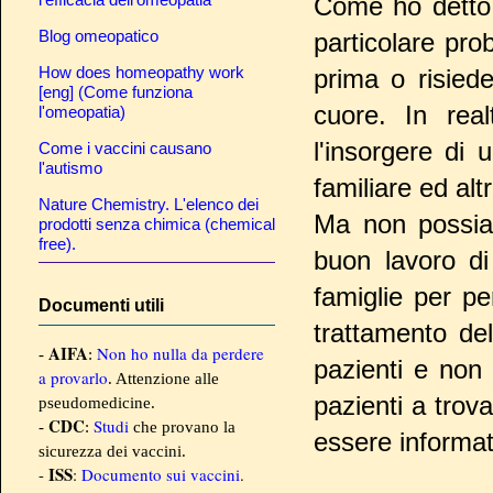
Come ho detto 
Blog omeopatico
particolare pro
How does homeopathy work
prima o risiede
[eng] (Come funziona
cuore. In real
l'omeopatia)
l'insorgere di 
Come i vaccini causano
l'autismo
familiare ed al
Nature Chemistry. L'elenco dei
Ma non poss
prodotti senza chimica (chemical
free).
buon lavoro di
famiglie per pe
Documenti utili
trattamento de
AIFA
Non ho nulla da perdere
-
:
pazienti e non
a provarlo
. Attenzione alle
pazienti a trov
pseudomedicine.
CDC
Studi
-
:
che provano la
essere informat
sicurezza dei vaccini.
ISS
-
:
Documento sui vaccini
.