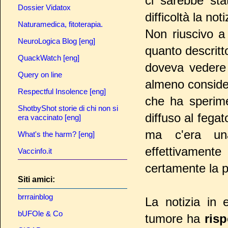
ci sarebbe sta
Dossier Vidatox
difficoltà la noti
Naturamedica, fitoterapia.
Non riuscivo 
NeuroLogica Blog [eng]
quanto descritt
QuackWatch [eng]
doveva veder
Query on line
almeno conside
Respectful Insolence [eng]
che ha sperimen
ShotbyShot storie di chi non si
diffuso al fega
era vaccinato [eng]
ma c'era una
What's the harm? [eng]
effettivament
Vaccinfo.it
certamente la 
Siti amici:
brrrainblog
La notizia in 
bUFOle & Co
tumore ha
ris