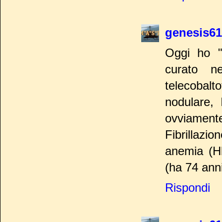
genesis61
Oggi ho "
curato n
telecobalt
nodulare, 
ovviamente 
Fibrillazi
anemia (Hb
(ha 74 ann
Rispondi