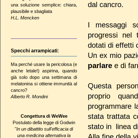
dal cancro.
una soluzione semplice: chiara,
plausibile e sbagliata
H.L. Mencken
I messaggi 
progressi nel 
dotati di effetti 
Specchi arrampicati:
Un ex mio pazie
parlare
e di fa
Ma perché usare la pericolosa (e
anche letale!) aspirina, quando
già solo dopo una settimana di
melatonina si ottiene immunità al
Questa perso
cancro?
proprio quan
Alberto R. Mondini
programmare la 
stata trattata 
Congettura di WeWee
Postulato della legge di Godwin
stato in linea 
"
In un dibattito sull'efficacia di
Alla fine della
una medicina alternativa la