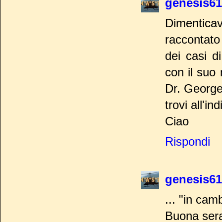
genesis61
Dimentica
raccontato
dei casi d
con il suo
Dr. George 
trovi all'i
Ciao
Rispondi
genesis61
... "in cam
Buona sera