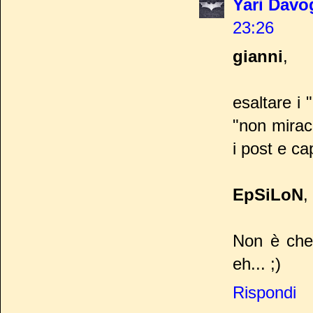
Yari Davog
23:26
gianni
,
esaltare i 
"non miraco
i post e cap
EpSiLoN
,
Non è che 
eh... ;)
Rispondi