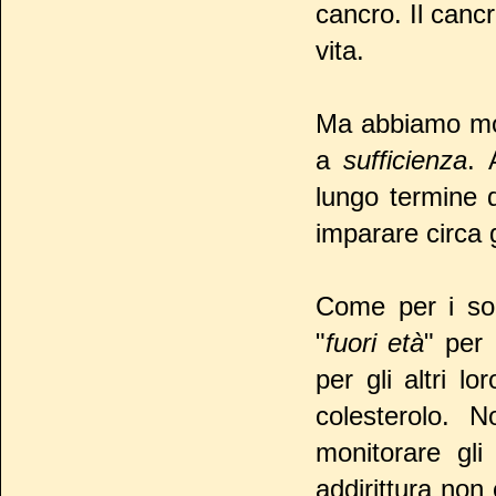
cancro. Il canc
vita.
Ma abbiamo mol
a
sufficienza
. 
lungo termine 
imparare circa g
Come per i sop
"
fuori età
" per 
per gli altri l
colesterolo. 
monitorare gli
addirittura non