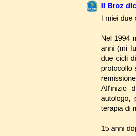
Il Broz di
I miei due 
Nel 1994 m
anni (mi f
due cicli 
protocollo 
remissione
All'inizio
autologo, 
terapia di
15 anni dop