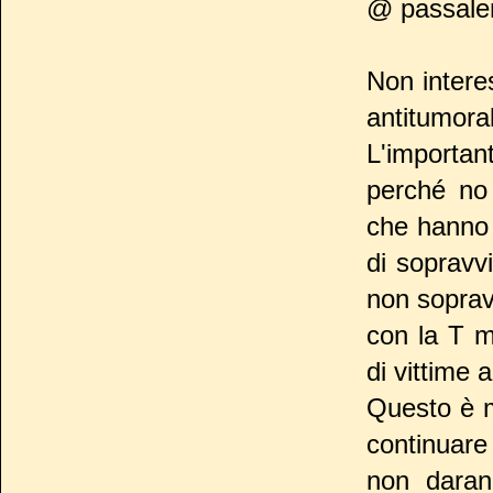
@ passale
Non intere
antitumora
L'important
perché no 
che hanno 
di sopravv
non sopravv
con la T m
di vittime 
Questo è m
continuare
non darann