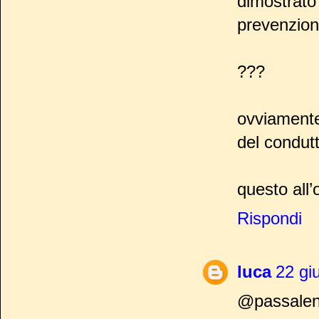
dimostrato 
prevenzione
???
ovviamente
del condut
questo all’
Rispondi
luca
22 gi
@passalen