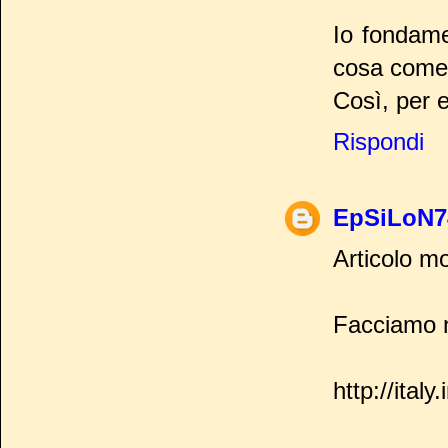
Io fondame
cosa come 
Così, per 
Rispondi
EpSiLoN7
Articolo mo
Facciamo n
http://ital