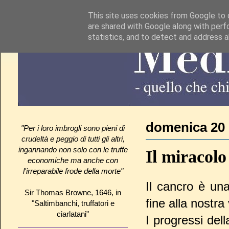
This site uses cookies from Google to d
are shared with Google along with perf
statistics, and to detect and address 
domenica 20 
"Per i loro imbrogli sono pieni di
crudeltà e peggio di tutti gli altri,
ingannando non solo con le truffe
Il miracolo
economiche ma anche con
l'irreparabile frode della morte"
Il cancro è un
Sir Thomas Browne, 1646, in
fine alla nostra
"Saltimbanchi, truffatori e
ciarlatani"
I progressi del